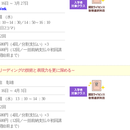
 16日 ～ 3月 27日
Week
週 （
水
）
：10～14：30／14：50～16：10
1日2コマ）
12回
4,580円（4回／分割支払い）×3
0,500円（12回／一括前納支払※初回講
開始前まで）
リーディングの技術と表現力を更に深める～
信 彰雄
 16日 ～ 4月 3日
週 （
水
） 13 ：10 ～ 14 ：30
12回
4,580円（4回／分割支払い）×3
0,500円（12回／一括前納支払※初回講
開始前まで）