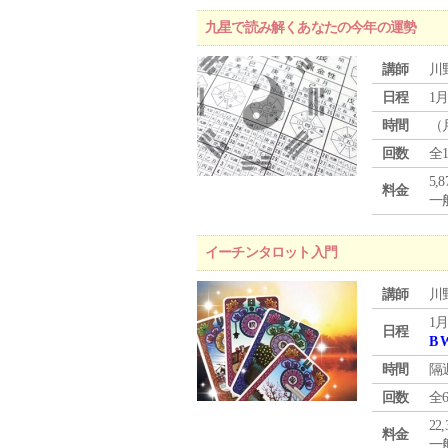
九星で読み解くあなたの今年の運勢
講師
川
日程
1月
時間
（
回数
全
5,
料金
一般
イーチンタロット入門
講師
川
1月
日程
B 
時間
隔
回数
全
22
料金
一般