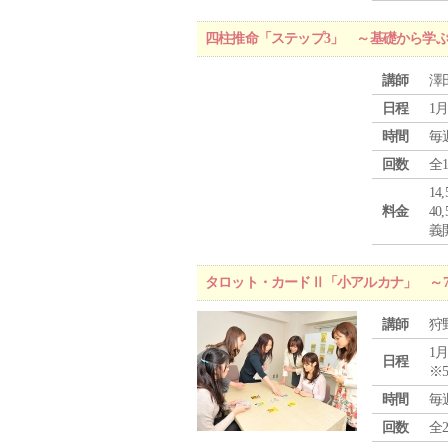
四柱推命「ステップ3」 ～基礎から学
講師
澤
日程
1月
時間
毎
回数
全
1
料金
4
義
タロット・カードⅡ「小アルカナ」 ～
講師
狩
1月
日程
※
時間
毎
回数
全