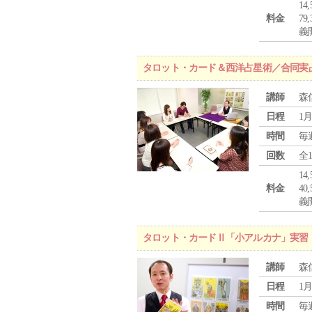
1
料金
7
義
タロット・カード＆西洋占星術／合同実
講師
森
日程
1月
時間
毎
回数
全
1
料金
4
義
タロット・カードⅡ「小アルカナ」実習
講師
森
日程
1月
時間
毎