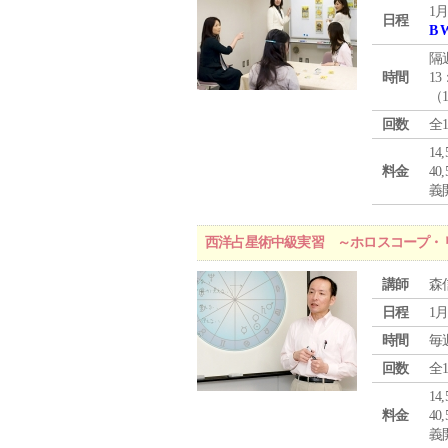
1月
日程
B 
隔
時間
13
（
回数
全
1
料金
4
義
西洋占星術中級実習 ～ホロスコープ・
講師
森
日程
1月
時間
毎
回数
全
1
料金
4
義