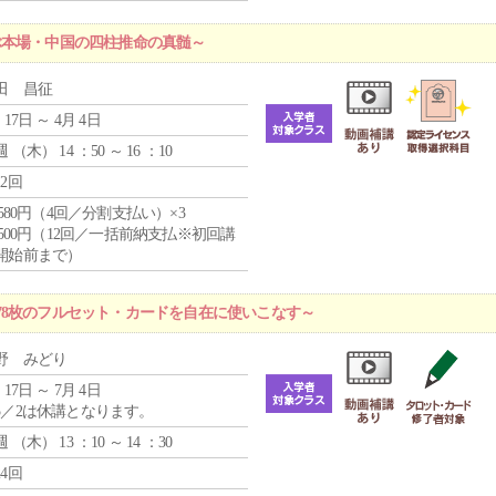
ぶ本場・中国の四柱推命の真髄～
田 昌征
 17日 ～ 4月 4日
週 （
木
） 14 ：50 ～ 16 ：10
12回
4,580円（4回／分割支払い）×3
0,500円（12回／一括前納支払※初回講
開始前まで）
78枚のフルセット・カードを自在に使いこなす～
野 みどり
 17日 ～ 7月 4日
5／2は休講となります。
週 （
木
） 13 ：10 ～ 14 ：30
24回