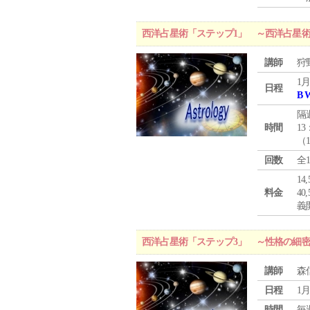
西洋占星術「ステップ1」 ～西洋占星
講師
狩
1月
日程
B 
隔
時間
13
（
回数
全
1
料金
4
義
西洋占星術「ステップ3」 ～性格の細
講師
森
日程
1月
時間
毎