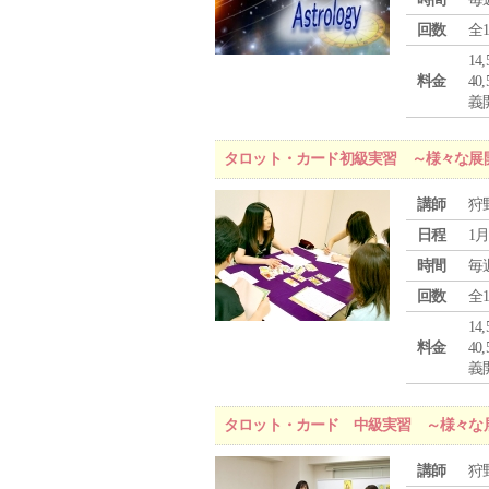
回数
全
1
料金
4
義
タロット・カード初級実習 ～様々な展
講師
狩
日程
1月
時間
毎
回数
全
1
料金
4
義
タロット・カード 中級実習 ～様々な
講師
狩