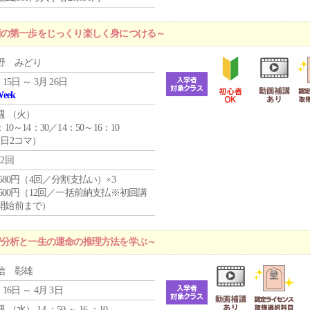
術の第一歩をじっくり楽しく身につける～
野 みどり
 15日 ～ 3月 26日
Week
週 （
火
）
：10～14：30／14：50～16：10
1日2コマ）
12回
4,580円（4回／分割支払い）×3
0,500円（12回／一括前納支払※初回講
開始前まで）
密分析と一生の運命の推理方法を学ぶ～
信 彰雄
 16日 ～ 4月 3日
週 （
水
） 14 ：50 ～ 16 ：10