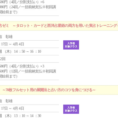
4,580円（4回／分割支払い）×6
9,380円（24回／一括前納支払※初回講
開始前まで）
占ゼミ ～タロット・カードと西洋占星術の両方を用いた実占トレーニング
信 彰雄
 17日 ～ 4月 4日
週 （
木
） 14 ：50 ～ 16 ：10
12回
4,580円（4回／分割支払い）×3
0,500円（12回／一括前納支払※初回講
開始前まで）
 ～78枚フルセット用の展開法と占い方のコツを身につける～
信 彰雄
 17日 ～ 4月 4日
週 （
木
） 13 ：10 ～ 14 ：30