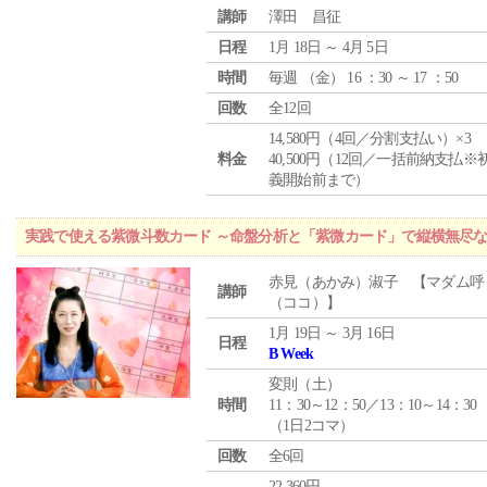
講師
澤田 昌征
日程
1月 18日 ～ 4月 5日
時間
毎週 （
金
） 16 ：30 ～ 17 ：50
回数
全12回
14,580円（4回／分割支払い）×3
料金
40,500円（12回／一括前納支払※
義開始前まで）
実践で使える紫微斗数カード ～命盤分析と「紫微カード」で縦横無尽
赤見（あかみ）淑子 【マダム呼
講師
（ココ）】
1月 19日 ～ 3月 16日
日程
B Week
変則（土）
時間
11：30～12：50／13：10～14：30
（1日2コマ）
回数
全6回
22,360円