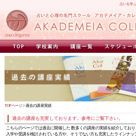
占いを学
TOPページ
>
過去の講座実績
過去の講座も充実しております。参考にご覧下さい。
こちらのページでは過去に開催した 数多くの講座の実績を紹介しており
入学や受講を検討されている方や、そうでない方も充実したラインナッ