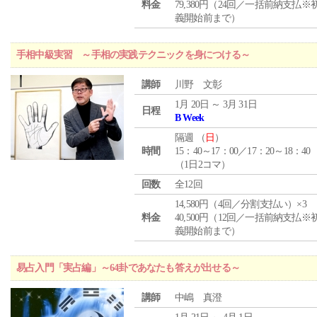
料金
79,380円（24回／一括前納支払※
義開始前まで）
手相中級実習 ～手相の実践テクニックを身につける～
講師
川野 文彰
1月 20日 ～ 3月 31日
日程
B Week
隔週 （
日
）
時間
15：40～17：00／17：20～18：40
（1日2コマ）
回数
全12回
14,580円（4回／分割支払い）×3
料金
40,500円（12回／一括前納支払※
義開始前まで）
易占入門「実占編」～64卦であなたも答えが出せる～
講師
中嶋 真澄