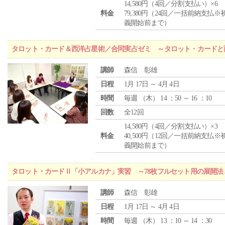
14,580円（4回／分割支払い）×6
料金
79,380円（24回／一括前納支払※
義開始前まで）
タロット・カード＆西洋占星術／合同実占ゼミ ～タロット・カードと
講師
森信 彰雄
日程
1月 17日 ～ 4月 4日
時間
毎週 （
木
） 14 ：50 ～ 16 ：10
回数
全12回
14,580円（4回／分割支払い）×3
料金
40,500円（12回／一括前納支払※
義開始前まで）
タロット・カードⅡ「小アルカナ」実習 ～78枚フルセット用の展開
講師
森信 彰雄
日程
1月 17日 ～ 4月 4日
時間
毎週 （
木
） 13 ：10 ～ 14 ：30