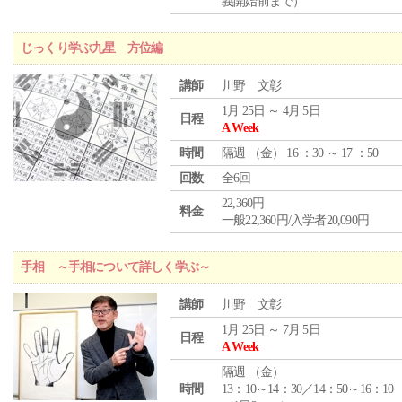
義開始前まで）
じっくり学ぶ九星 方位編
講師
川野 文彰
1月 25日 ～ 4月 5日
日程
A Week
時間
隔週 （
金
） 16 ：30 ～ 17 ：50
回数
全6回
22,360円
料金
一般22,360円/入学者20,090円
手相 ～手相について詳しく学ぶ～
講師
川野 文彰
1月 25日 ～ 7月 5日
日程
A Week
隔週 （
金
）
時間
13：10～14：30／14：50～16：10