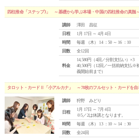
四柱推命「ステップ3」 ～基礎から学ぶ本場・中国の四柱推命の真髄
講師
澤田 昌征
日程
1月 17日 ～ 4月 4日
時間
毎週 （
木
） 14 ：50 ～ 16 ：10
回数
全12回
14,580円（4回／分割支払い）×3
料金
40,500円（12回／一括前納支払※
義開始前まで）
タロット・カードⅡ「小アルカナ」 ～78枚のフルセット・カードを自
講師
狩野 みどり
1月 17日 ～ 7月 4日
日程
※5／2は休講となります。
時間
毎週 （
木
） 13 ：10 ～ 14 ：30
回数
全24回