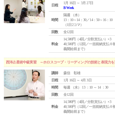
1月 16日 ～ 3月 27日
日程
B Week
隔週 （
水
）
時間
13：10～14：30／14：50～16：10
（1日2コマ）
回数
全12回
14,580円（4回／分割支払い）×3
料金
40,500円（12回／一括前納支払※
義開始前まで）
西洋占星術中級実習 ～ホロスコープ・リーディングの技術と表現力を
講師
森信 彰雄
日程
1月 16日 ～ 4月 3日
時間
毎週 （
水
） 13 ：10 ～ 14 ：30
回数
全12回
14,580円（4回／分割支払い）×3
料金
40,500円（12回／一括前納支払※
義開始前まで）