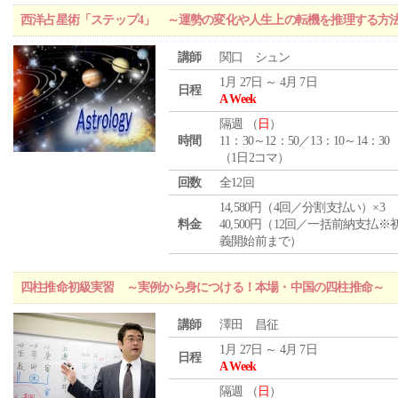
西洋占星術「ステップ4」 ～運勢の変化や人生上の転機を推理する方
講師
関口 シュン
1月 27日 ～ 4月 7日
日程
A Week
隔週 （
日
）
時間
11：30～12：50／13：10～14：30
（1日2コマ）
回数
全12回
14,580円（4回／分割支払い）×3
料金
40,500円（12回／一括前納支払※
義開始前まで）
四柱推命初級実習 ～実例から身につける！本場・中国の四柱推命～
講師
澤田 昌征
1月 27日 ～ 4月 7日
日程
A Week
隔週 （
日
）