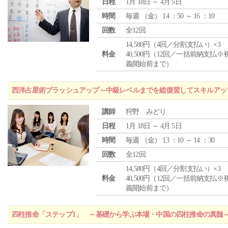
日程
1月 18日 ～ 4月 5日
時間
毎週 （
金
） 14 ：50 ～ 16 ：10
回数
全12回
14,580円（4回／分割支払い）×3
料金
40,500円（12回／一括前納支払※
義開始前まで）
西洋占星術ブラッシュアップ～中級レベルまでを総復習してスキルアッ
講師
狩野 みどり
日程
1月 18日 ～ 4月 5日
時間
毎週 （
金
） 13 ：10 ～ 14 ：30
回数
全12回
14,580円（4回／分割支払い）×3
料金
40,500円（12回／一括前納支払※
義開始前まで）
四柱推命「ステップ1」 ～基礎から学ぶ本場・中国の四柱推命の真髄