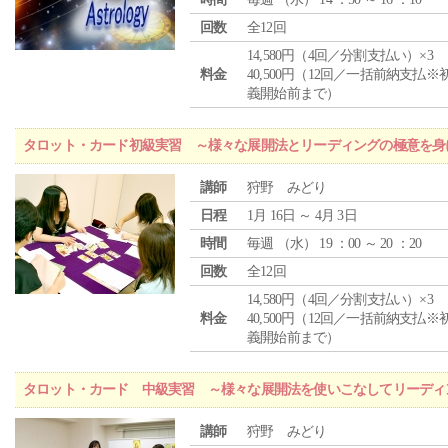
回数
全12回
14,580円（4回／分割支払い）×3
料金
40,500円（12回／一括前納支払※
義開始前まで）
タロット・カード初級実習 ～様々な展開法とリーディングの極意を身
講師
狩野 みどり
日程
1月 16日 ～ 4月 3日
時間
毎週 （
水
） 19 ：00 ～ 20 ：20
回数
全12回
14,580円（4回／分割支払い）×3
料金
40,500円（12回／一括前納支払※
義開始前まで）
タロット・カード 中級実習 ～様々な展開法を使いこなしてリーディ
講師
狩野 みどり