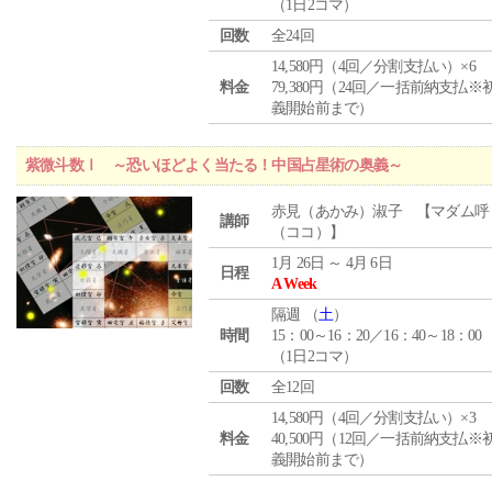
（1日2コマ）
回数
全24回
14,580円（4回／分割支払い）×6
料金
79,380円（24回／一括前納支払※
義開始前まで）
紫微斗数Ⅰ ～恐いほどよく当たる！中国占星術の奥義～
赤見（あかみ）淑子 【マダム呼
講師
（ココ）】
1月 26日 ～ 4月 6日
日程
A Week
隔週 （
土
）
時間
15：00～16：20／16：40～18：00
（1日2コマ）
回数
全12回
14,580円（4回／分割支払い）×3
料金
40,500円（12回／一括前納支払※
義開始前まで）