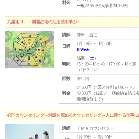
料金
一般22,360円/入学者20,090円
九星術Ⅱ ～開運占術の活用法を学ぶ～
講師
澤田 昌征
1月 19日 ～ 3月 30日
日程
B Week
隔週 （
土
）
時間
15：20～16：40／17：00～18：20
（1日2コマ）
回数
全12回
14,580円（4回／分割支払い）×3
料金
40,500円（12回／一括前納支払※
義開始前まで）
心理カウンセリング～対話を深めるカウンセリング～人に接する仕事には
講師
ＴＭＡカウンセラー
1月 20日 ～ 6月 30日