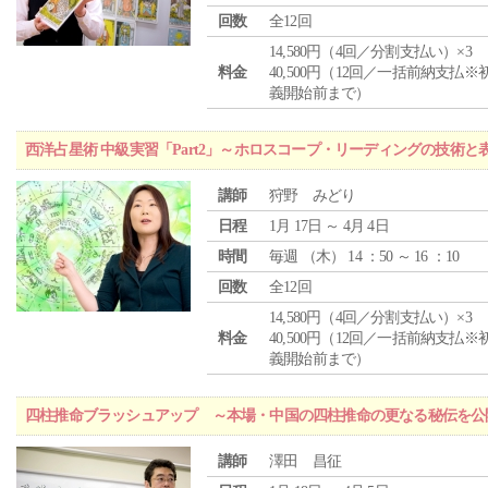
回数
全12回
14,580円（4回／分割支払い）×3
料金
40,500円（12回／一括前納支払※
義開始前まで）
西洋占星術 中級実習「Part2」～ホロスコープ・リーディングの技術
講師
狩野 みどり
日程
1月 17日 ～ 4月 4日
時間
毎週 （
木
） 14 ：50 ～ 16 ：10
回数
全12回
14,580円（4回／分割支払い）×3
料金
40,500円（12回／一括前納支払※
義開始前まで）
四柱推命ブラッシュアップ ～本場・中国の四柱推命の更なる秘伝を公
講師
澤田 昌征