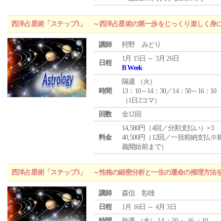
西洋占星術「ステップ1」 ～西洋占星術の第一歩をじっくり楽しく身
講師
狩野 みどり
1月 15日 ～ 3月 26日
日程
B Week
隔週 （
火
）
時間
13：10～14：30／14：50～16：10
（1日2コマ）
回数
全12回
14,580円（4回／分割支払い）×3
料金
40,500円（12回／一括前納支払※
義開始前まで）
西洋占星術「ステップ3」 ～性格の細密分析と一生の運命の推理方法
講師
森信 彰雄
日程
1月 16日 ～ 4月 3日
時間
毎週 （
水
） 14 ：50 ～ 16 ：10