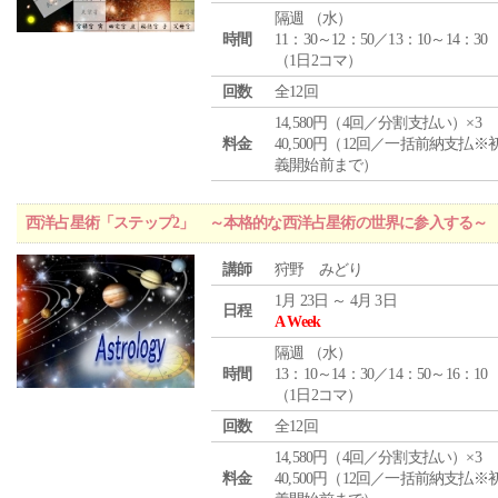
隔週 （
水
）
時間
11：30～12：50／13：10～14：30
（1日2コマ）
回数
全12回
14,580円（4回／分割支払い）×3
料金
40,500円（12回／一括前納支払※
義開始前まで）
西洋占星術「ステップ2」 ～本格的な西洋占星術の世界に参入する～
講師
狩野 みどり
1月 23日 ～ 4月 3日
日程
A Week
隔週 （
水
）
時間
13：10～14：30／14：50～16：10
（1日2コマ）
回数
全12回
14,580円（4回／分割支払い）×3
料金
40,500円（12回／一括前納支払※