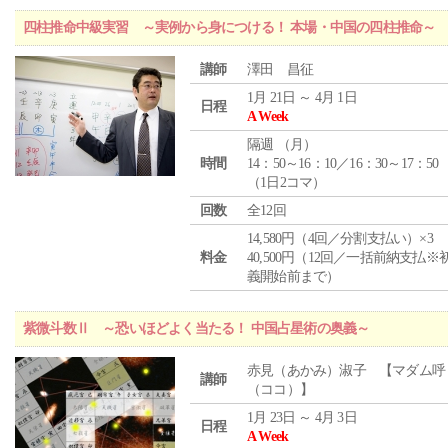
四柱推命中級実習 ～実例から身につける！ 本場・中国の四柱推命～
講師
澤田 昌征
1月 21日 ～ 4月 1日
日程
A Week
隔週 （
月
）
時間
14：50～16：10／16：30～17：50
（1日2コマ）
回数
全12回
14,580円（4回／分割支払い）×3
料金
40,500円（12回／一括前納支払※
義開始前まで）
紫微斗数Ⅱ ～恐いほどよく当たる！ 中国占星術の奥義～
赤見（あかみ）淑子 【マダム呼
講師
（ココ）】
1月 23日 ～ 4月 3日
日程
A Week