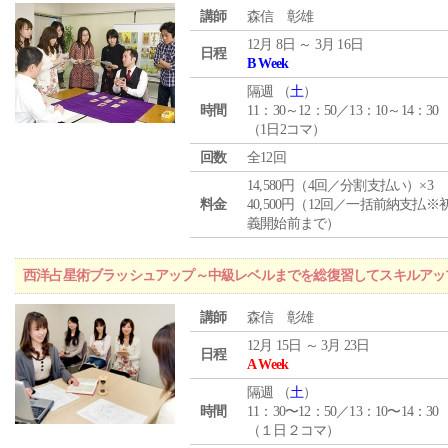
講師
森信 彰雄
12月 8日 ～ 3月 16日
日程
B Week
隔週 （
土
）
時間
11：30～12：50／13：10～14：30
（1日2コマ）
回数
全12回
14,580円（4回／分割支払い）×3
料金
40,500円（12回／一括前納支払※
義開始前まで）
西洋占星術ブラッシュアップ～中級レベルまでを総復習してスキルアッ
講師
森信 彰雄
12月 15日 ～ 3月 23日
日程
A Week
隔週 （
土
）
時間
11：30〜12：50／13：10〜14：30
（１日２コマ）