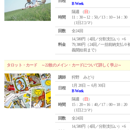
日程
B Week
隔週 （
日
）
時間
11：30～12：50／13：10～14：30
（1日2コマ）
回数
全24回
14,580円（4回／分割支払い）×6
料金
79,380円（24回／一括前納支払※
義開始前まで）
タロット・カード ～22枚のメイン・カードについて詳しく学ぶ～
講師
狩野 みどり
1月 20日 ～ 6月 30日
日程
B Week
隔週 （
日
）
時間
15：20～16：40／17：00～18：20
（1日2コマ）
回数
全24回
14,580円（4回／分割支払い）×6