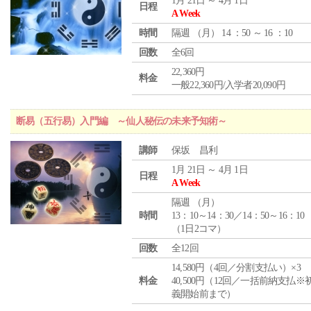
1月 21日 ～ 4月 1日
日程
A Week
時間
隔週 （
月
） 14 ：50 ～ 16 ：10
回数
全6回
22,360円
料金
一般22,360円/入学者20,090円
断易（五行易）入門編 ～仙人秘伝の未来予知術～
講師
保坂 昌利
1月 21日 ～ 4月 1日
日程
A Week
隔週 （
月
）
時間
13：10～14：30／14：50～16：10
（1日2コマ）
回数
全12回
14,580円（4回／分割支払い）×3
料金
40,500円（12回／一括前納支払※
義開始前まで）