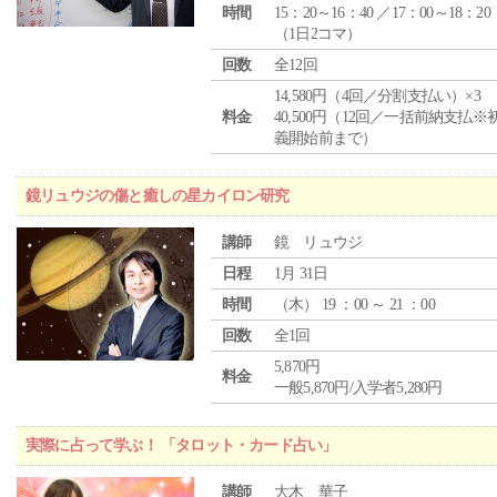
時間
15：20～16：40 ／17：00～18：20
（1日2コマ）
回数
全12回
14,580円（4回／分割支払い）×3
料金
40,500円（12回／一括前納支払※
義開始前まで）
鏡リュウジの傷と癒しの星カイロン研究
講師
鏡 リュウジ
日程
1月 31日
時間
（
木
） 19 ：00 ～ 21 ：00
回数
全1回
5,870円
料金
一般5,870円/入学者5,280円
実際に占って学ぶ！ 「タロット・カード占い」
講師
大木 華子