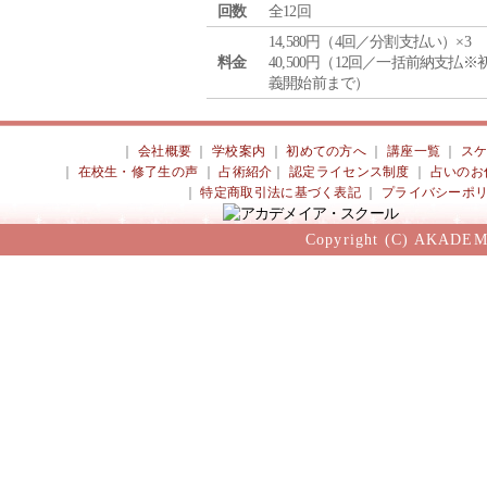
回数
全12回
14,580円（4回／分割支払い）×3
料金
40,500円（12回／一括前納支払※
義開始前まで）
｜
会社概要
｜
学校案内
｜
初めての方へ
｜
講座一覧
｜
ス
｜
在校生・修了生の声
｜
占術紹介
｜
認定ライセンス制度
｜
占いのお
｜
特定商取引法に基づく表記
｜
プライバシーポ
Copyright (C) AKADEM