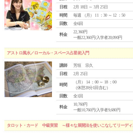
日程
2月 18日 ～ 3月 25日
時間
毎週 （
月
） 11 ：30 ～ 12 ：50
回数
全6回
22,360円
料金
一般22,360円/入学者20,090円
アストロ風水／ローカル・スペース占星術入門
講師
芳垣 宗久
日程
2月 25日
（
月
） 14 ：00 ～ 18 ：00
時間
（休憩20分1回含む）
回数
全1回
10,760円
料金
一般10,760円/入学者9,680円
タロット・カード 中級実習 ～様々な展開法を使いこなしてリーディ