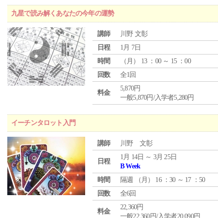
九星で読み解くあなたの今年の運勢
講師
川野 文彰
日程
1月 7日
時間
（
月
） 13 ：00 ～ 15 ：00
回数
全1回
5,870円
料金
一般5,870円/入学者5,280円
イーチンタロット入門
講師
川野 文彰
1月 14日 ～ 3月 25日
日程
B Week
時間
隔週 （
月
） 16 ：30 ～ 17 ：50
回数
全6回
22,360円
料金
一般22,360円/入学者20,090円