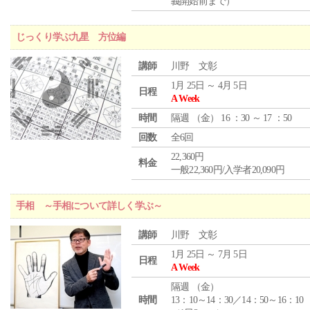
義開始前まで）
じっくり学ぶ九星 方位編
講師
川野 文彰
1月 25日 ～ 4月 5日
日程
A Week
時間
隔週 （
金
） 16 ：30 ～ 17 ：50
回数
全6回
22,360円
料金
一般22,360円/入学者20,090円
手相 ～手相について詳しく学ぶ～
講師
川野 文彰
1月 25日 ～ 7月 5日
日程
A Week
隔週 （
金
）
時間
13：10～14：30／14：50～16：10