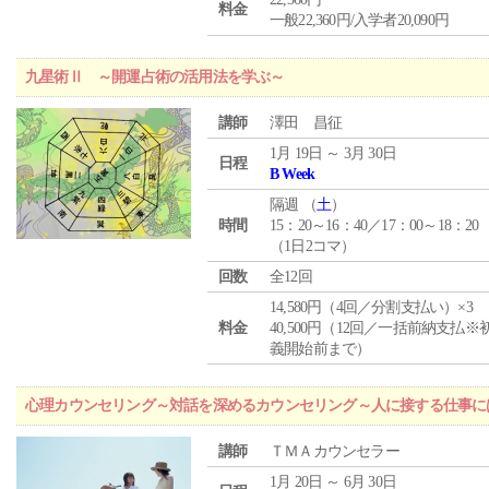
料金
一般22,360円/入学者20,090円
九星術Ⅱ ～開運占術の活用法を学ぶ～
講師
澤田 昌征
1月 19日 ～ 3月 30日
日程
B Week
隔週 （
土
）
時間
15：20～16：40／17：00～18：20
（1日2コマ）
回数
全12回
14,580円（4回／分割支払い）×3
料金
40,500円（12回／一括前納支払※
義開始前まで）
心理カウンセリング～対話を深めるカウンセリング～人に接する仕事には
講師
ＴＭＡカウンセラー
1月 20日 ～ 6月 30日