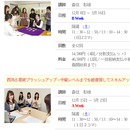
講師
森信 彰雄
12月 8日 ～ 3月 16日
日程
B Week
隔週 （
土
）
時間
11：30～12：50／13：10～14：30
（1日2コマ）
回数
全12回
14,580円（4回／分割支払い）×3
料金
40,500円（12回／一括前納支払※
義開始前まで）
西洋占星術ブラッシュアップ～中級レベルまでを総復習してスキルアッ
講師
森信 彰雄
12月 15日 ～ 3月 23日
日程
A Week
隔週 （
土
）
時間
11：30〜12：50／13：10〜14：30
（１日２コマ）