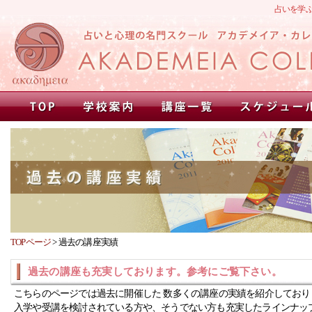
占いを学
TOPページ
>
過去の講座実績
過去の講座も充実しております。参考にご覧下さい。
こちらのページでは過去に開催した 数多くの講座の実績を紹介しており
入学や受講を検討されている方や、そうでない方も充実したラインナッ