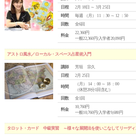
日程
2月 18日 ～ 3月 25日
時間
毎週 （
月
） 11 ：30 ～ 12 ：50
回数
全6回
22,360円
料金
一般22,360円/入学者20,090円
アストロ風水／ローカル・スペース占星術入門
講師
芳垣 宗久
日程
2月 25日
（
月
） 14 ：00 ～ 18 ：00
時間
（休憩20分1回含む）
回数
全1回
10,760円
料金
一般10,760円/入学者9,680円
タロット・カード 中級実習 ～様々な展開法を使いこなしてリーディ