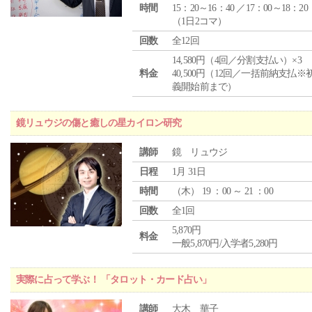
時間
15：20～16：40 ／17：00～18：20
（1日2コマ）
回数
全12回
14,580円（4回／分割支払い）×3
料金
40,500円（12回／一括前納支払※
義開始前まで）
鏡リュウジの傷と癒しの星カイロン研究
講師
鏡 リュウジ
日程
1月 31日
時間
（
木
） 19 ：00 ～ 21 ：00
回数
全1回
5,870円
料金
一般5,870円/入学者5,280円
実際に占って学ぶ！ 「タロット・カード占い」
講師
大木 華子