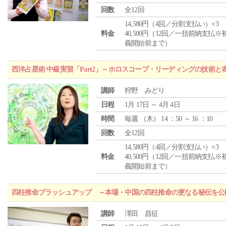
回数
全12回
14,580円（4回／分割支払い）×3
料金
40,500円（12回／一括前納支払※
義開始前まで）
西洋占星術 中級実習「Part2」～ホロスコープ・リーディングの技術
講師
狩野 みどり
日程
1月 17日 ～ 4月 4日
時間
毎週 （
木
） 14 ：50 ～ 16 ：10
回数
全12回
14,580円（4回／分割支払い）×3
料金
40,500円（12回／一括前納支払※
義開始前まで）
四柱推命ブラッシュアップ ～本場・中国の四柱推命の更なる秘伝を公
講師
澤田 昌征