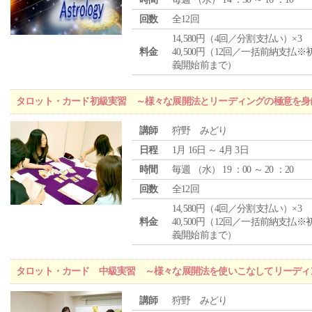
回数
全12回
14,580円（4回／分割支払い）×3
料金
40,500円（12回／一括前納支払※
義開始前まで）
タロット・カード初級実習 ～様々な展開法とリーディングの極意を身
講師
狩野 みどり
日程
1月 16日 ～ 4月 3日
時間
毎週 （
水
） 19 ：00 ～ 20 ：20
回数
全12回
14,580円（4回／分割支払い）×3
料金
40,500円（12回／一括前納支払※
義開始前まで）
タロット・カード 中級実習 ～様々な展開法を使いこなしてリーディ
講師
狩野 みどり