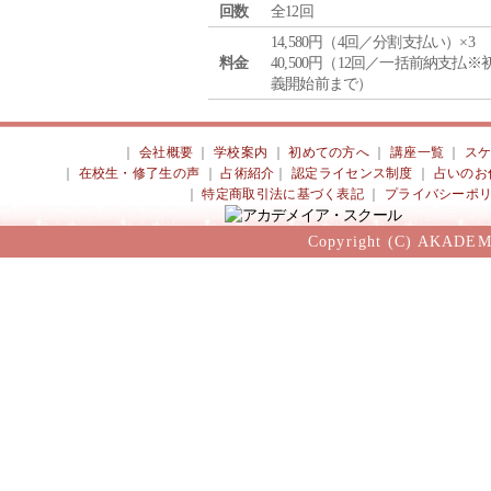
回数
全12回
14,580円（4回／分割支払い）×3
料金
40,500円（12回／一括前納支払※
義開始前まで）
｜
会社概要
｜
学校案内
｜
初めての方へ
｜
講座一覧
｜
ス
｜
在校生・修了生の声
｜
占術紹介
｜
認定ライセンス制度
｜
占いのお
｜
特定商取引法に基づく表記
｜
プライバシーポ
Copyright (C) AKADEM