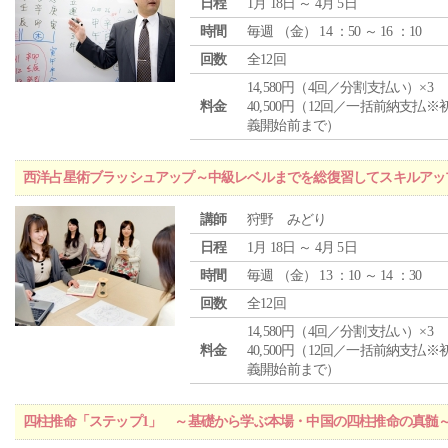
日程
1月 18日 ～ 4月 5日
時間
毎週 （
金
） 14 ：50 ～ 16 ：10
回数
全12回
14,580円（4回／分割支払い）×3
料金
40,500円（12回／一括前納支払※
義開始前まで）
西洋占星術ブラッシュアップ～中級レベルまでを総復習してスキルアッ
講師
狩野 みどり
日程
1月 18日 ～ 4月 5日
時間
毎週 （
金
） 13 ：10 ～ 14 ：30
回数
全12回
14,580円（4回／分割支払い）×3
料金
40,500円（12回／一括前納支払※
義開始前まで）
四柱推命「ステップ1」 ～基礎から学ぶ本場・中国の四柱推命の真髄