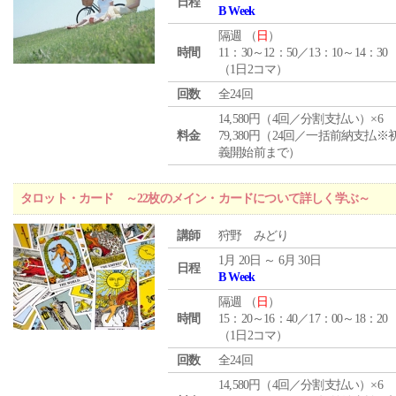
日程
B Week
隔週 （
日
）
時間
11：30～12：50／13：10～14：30
（1日2コマ）
回数
全24回
14,580円（4回／分割支払い）×6
料金
79,380円（24回／一括前納支払※
義開始前まで）
タロット・カード ～22枚のメイン・カードについて詳しく学ぶ～
講師
狩野 みどり
1月 20日 ～ 6月 30日
日程
B Week
隔週 （
日
）
時間
15：20～16：40／17：00～18：20
（1日2コマ）
回数
全24回
14,580円（4回／分割支払い）×6