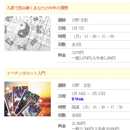
九星で読み解くあなたの今年の運勢
講師
川野 文彰
日程
1月 7日
時間
（
月
） 13 ：00 ～ 15 ：00
回数
全1回
5,870円
料金
一般5,870円/入学者5,280円
イーチンタロット入門
講師
川野 文彰
1月 14日 ～ 3月 25日
日程
B Week
時間
隔週 （
月
） 16 ：30 ～ 17 ：50
回数
全6回
22,360円
料金
一般22,360円/入学者20,090円