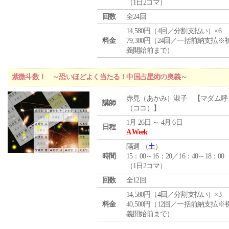
（1日2コマ）
回数
全24回
14,580円（4回／分割支払い）×6
料金
79,380円（24回／一括前納支払※
義開始前まで）
紫微斗数Ⅰ ～恐いほどよく当たる！中国占星術の奥義～
赤見（あかみ）淑子 【マダム呼
講師
（ココ）】
1月 26日 ～ 4月 6日
日程
A Week
隔週 （
土
）
時間
15：00～16：20／16：40～18：00
（1日2コマ）
回数
全12回
14,580円（4回／分割支払い）×3
料金
40,500円（12回／一括前納支払※
義開始前まで）