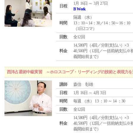
1月 16日 ～ 3月 27日
日程
B Week
隔週 （
水
）
時間
13：10～14：30／14：50～16：10
（1日2コマ）
回数
全12回
14,580円（4回／分割支払い）×3
料金
40,500円（12回／一括前納支払※
義開始前まで）
西洋占星術中級実習 ～ホロスコープ・リーディングの技術と表現力を
講師
森信 彰雄
日程
1月 16日 ～ 4月 3日
時間
毎週 （
水
） 13 ：10 ～ 14 ：30
回数
全12回
14,580円（4回／分割支払い）×3
料金
40,500円（12回／一括前納支払※
義開始前まで）