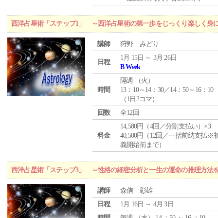
西洋占星術「ステップ1」 ～西洋占星術の第一歩をじっくり楽しく身
講師
狩野 みどり
1月 15日 ～ 3月 26日
日程
B Week
隔週 （
火
）
時間
13：10～14：30／14：50～16：10
（1日2コマ）
回数
全12回
14,580円（4回／分割支払い）×3
料金
40,500円（12回／一括前納支払※
義開始前まで）
西洋占星術「ステップ3」 ～性格の細密分析と一生の運命の推理方法
講師
森信 彰雄
日程
1月 16日 ～ 4月 3日
時間
毎週 （
水
） 14 ：50 ～ 16 ：10