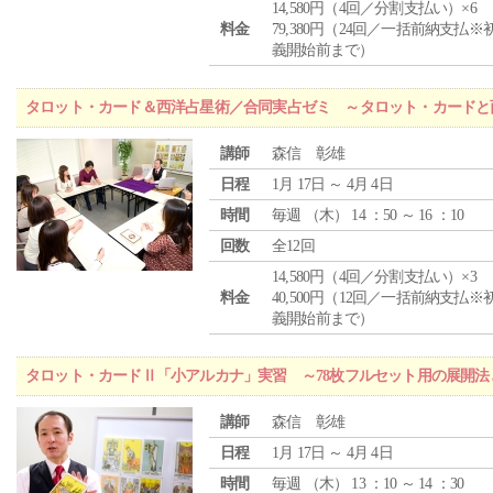
14,580円（4回／分割支払い）×6
料金
79,380円（24回／一括前納支払※
義開始前まで）
タロット・カード＆西洋占星術／合同実占ゼミ ～タロット・カードと
講師
森信 彰雄
日程
1月 17日 ～ 4月 4日
時間
毎週 （
木
） 14 ：50 ～ 16 ：10
回数
全12回
14,580円（4回／分割支払い）×3
料金
40,500円（12回／一括前納支払※
義開始前まで）
タロット・カードⅡ「小アルカナ」実習 ～78枚フルセット用の展開
講師
森信 彰雄
日程
1月 17日 ～ 4月 4日
時間
毎週 （
木
） 13 ：10 ～ 14 ：30