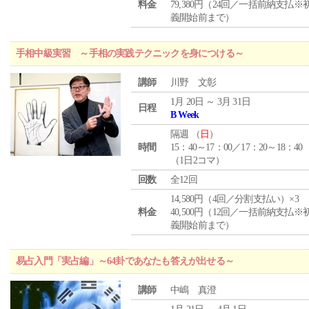
料金
79,380円（24回／一括前納支払※
義開始前まで）
手相中級実習 ～手相の実践テクニックを身につける～
講師
川野 文彰
1月 20日 ～ 3月 31日
日程
B Week
隔週 （
日
）
時間
15：40～17：00／17：20～18：40
（1日2コマ）
回数
全12回
14,580円（4回／分割支払い）×3
料金
40,500円（12回／一括前納支払※
義開始前まで）
易占入門「実占編」～64卦であなたも答えが出せる～
講師
中嶋 真澄