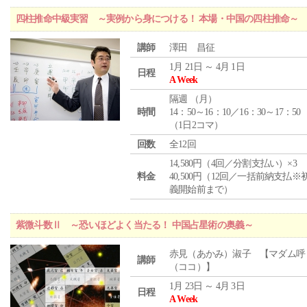
四柱推命中級実習 ～実例から身につける！ 本場・中国の四柱推命～
講師
澤田 昌征
1月 21日 ～ 4月 1日
日程
A Week
隔週 （
月
）
時間
14：50～16：10／16：30～17：50
（1日2コマ）
回数
全12回
14,580円（4回／分割支払い）×3
料金
40,500円（12回／一括前納支払※
義開始前まで）
紫微斗数Ⅱ ～恐いほどよく当たる！ 中国占星術の奥義～
赤見（あかみ）淑子 【マダム呼
講師
（ココ）】
1月 23日 ～ 4月 3日
日程
A Week