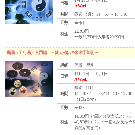
1月 21日 ～ 4月 1日
日程
A Week
時間
隔週 （
月
） 14 ：50 ～ 16 ：10
回数
全6回
22,360円
料金
一般22,360円/入学者20,090円
断易（五行易）入門編 ～仙人秘伝の未来予知術～
講師
保坂 昌利
1月 21日 ～ 4月 1日
日程
A Week
隔週 （
月
）
時間
13：10～14：30／14：50～16：10
（1日2コマ）
回数
全12回
14,580円（4回／分割支払い）×3
料金
40,500円（12回／一括前納支払※
義開始前まで）