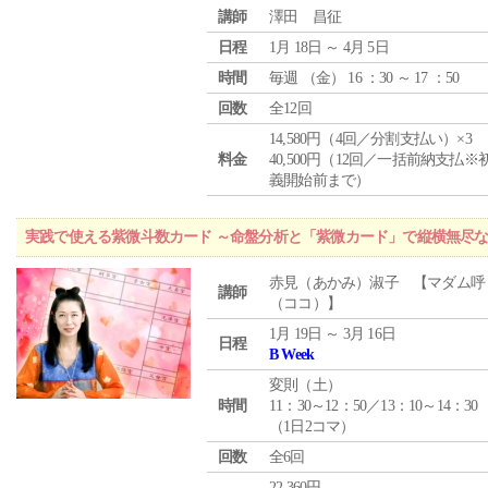
講師
澤田 昌征
日程
1月 18日 ～ 4月 5日
時間
毎週 （
金
） 16 ：30 ～ 17 ：50
回数
全12回
14,580円（4回／分割支払い）×3
料金
40,500円（12回／一括前納支払※
義開始前まで）
実践で使える紫微斗数カード ～命盤分析と「紫微カード」で縦横無尽
赤見（あかみ）淑子 【マダム呼
講師
（ココ）】
1月 19日 ～ 3月 16日
日程
B Week
変則（土）
時間
11：30～12：50／13：10～14：30
（1日2コマ）
回数
全6回
22,360円