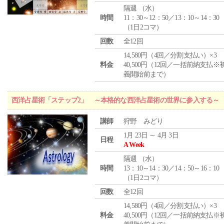
隔週 （
水
）
時間
11：30～12：50／13：10～14：30
（1日2コマ）
回数
全12回
14,580円（4回／分割支払い）×3
料金
40,500円（12回／一括前納支払※
義開始前まで）
西洋占星術「ステップ2」 ～本格的な西洋占星術の世界に参入する～
講師
狩野 みどり
1月 23日 ～ 4月 3日
日程
A Week
隔週 （
水
）
時間
13：10～14：30／14：50～16：10
（1日2コマ）
回数
全12回
14,580円（4回／分割支払い）×3
料金
40,500円（12回／一括前納支払※