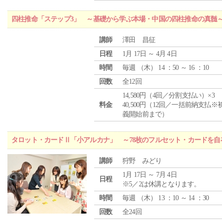
四柱推命「ステップ3」 ～基礎から学ぶ本場・中国の四柱推命の真髄
講師
澤田 昌征
日程
1月 17日 ～ 4月 4日
時間
毎週 （
木
） 14 ：50 ～ 16 ：10
回数
全12回
14,580円（4回／分割支払い）×3
料金
40,500円（12回／一括前納支払※
義開始前まで）
タロット・カードⅡ「小アルカナ」 ～78枚のフルセット・カードを自
講師
狩野 みどり
1月 17日 ～ 7月 4日
日程
※5／2は休講となります。
時間
毎週 （
木
） 13 ：10 ～ 14 ：30
回数
全24回