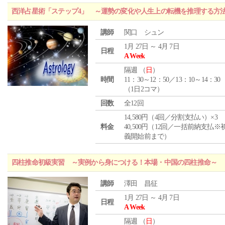
西洋占星術「ステップ4」 ～運勢の変化や人生上の転機を推理する方
講師
関口 シュン
1月 27日 ～ 4月 7日
日程
A Week
隔週 （
日
）
時間
11：30～12：50／13：10～14：30
（1日2コマ）
回数
全12回
14,580円（4回／分割支払い）×3
料金
40,500円（12回／一括前納支払※
義開始前まで）
四柱推命初級実習 ～実例から身につける！本場・中国の四柱推命～
講師
澤田 昌征
1月 27日 ～ 4月 7日
日程
A Week
隔週 （
日
）