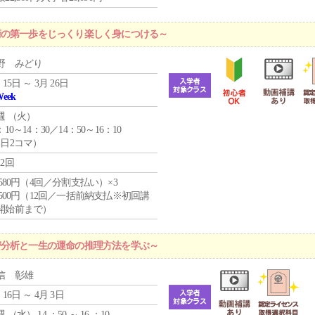
術の第一歩をじっくり楽しく身につける～
野 みどり
 15日 ～ 3月 26日
Week
週 （
火
）
：10～14：30／14：50～16：10
1日2コマ）
12回
4,580円（4回／分割支払い）×3
0,500円（12回／一括前納支払※初回講
開始前まで）
密分析と一生の運命の推理方法を学ぶ～
信 彰雄
 16日 ～ 4月 3日
週 （
水
） 14 ：50 ～ 16 ：10