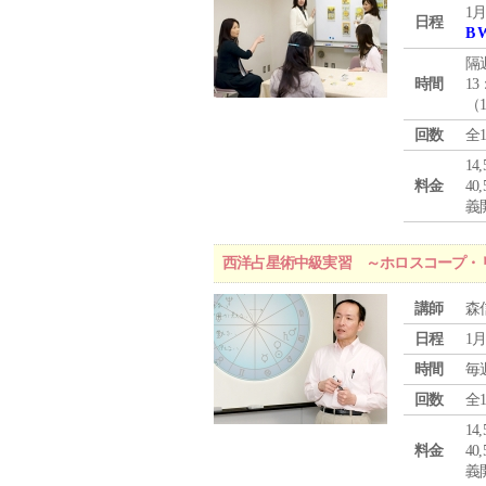
1月
日程
B 
隔
時間
13
（
回数
全
1
料金
4
義
西洋占星術中級実習 ～ホロスコープ・
講師
森
日程
1月
時間
毎
回数
全
1
料金
4
義