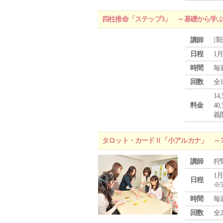
四柱推命「ステップ3」 ～基礎から学
講師
澤
日程
1月
時間
毎
回数
全
1
料金
4
義
タロット・カードⅡ「小アルカナ」 ～
講師
狩
1月
日程
※
時間
毎
回数
全