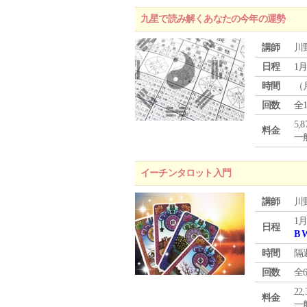
九星で読み解くあなたの今年の運勢
講師
川
日程
1月
時間
（
回数
全
5,
料金
一般
イーチンタロット入門
講師
川
1月
日程
B 
時間
隔
回数
全
22
料金
一般