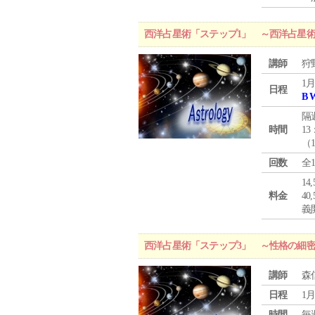
西洋占星術「ステップ1」 ～西洋占星
講師
狩
1月
日程
B 
隔
時間
13
（
回数
全
1
料金
4
義
西洋占星術「ステップ3」 ～性格の細
講師
森
日程
1月
時間
毎