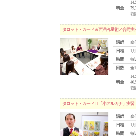
1
料金
7
義
タロット・カード＆西洋占星術／合同実
講師
森
日程
1月
時間
毎
回数
全
1
料金
4
義
タロット・カードⅡ「小アルカナ」実習
講師
森
日程
1月
時間
毎