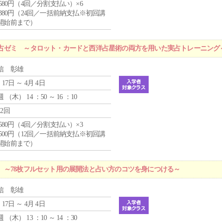
4,580円（4回／分割支払い）×6
9,380円（24回／一括前納支払※初回講
開始前まで）
占ゼミ ～タロット・カードと西洋占星術の両方を用いた実占トレーニング
信 彰雄
 17日 ～ 4月 4日
週 （
木
） 14 ：50 ～ 16 ：10
12回
4,580円（4回／分割支払い）×3
0,500円（12回／一括前納支払※初回講
開始前まで）
 ～78枚フルセット用の展開法と占い方のコツを身につける～
信 彰雄
 17日 ～ 4月 4日
週 （
木
） 13 ：10 ～ 14 ：30