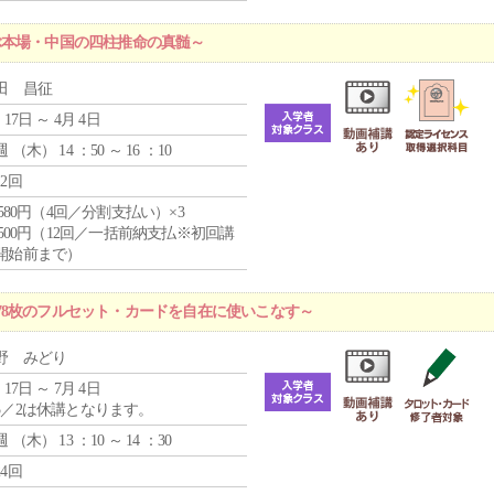
ぶ本場・中国の四柱推命の真髄～
田 昌征
 17日 ～ 4月 4日
週 （
木
） 14 ：50 ～ 16 ：10
12回
4,580円（4回／分割支払い）×3
0,500円（12回／一括前納支払※初回講
開始前まで）
78枚のフルセット・カードを自在に使いこなす～
野 みどり
 17日 ～ 7月 4日
5／2は休講となります。
週 （
木
） 13 ：10 ～ 14 ：30
24回