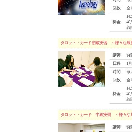
回数
全
1
料金
4
義
タロット・カード初級実習 ～様々な展
講師
狩
日程
1月
時間
毎
回数
全
1
料金
4
義
タロット・カード 中級実習 ～様々な
講師
狩