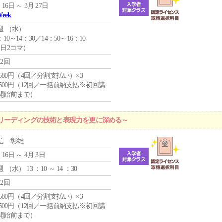
 16日 ～ 3月 27日
Week
週 （
水
）
：10～14：30／14：50～16：10
1日2コマ）
12回
4,580円（4回／分割支払い）×3
0,500円（12回／一括前納支払※初回講
開始前まで）
リーディングの技術と表現力を更に深める～
信 彰雄
 16日 ～ 4月 3日
週 （
水
） 13 ：10 ～ 14 ：30
12回
4,580円（4回／分割支払い）×3
0,500円（12回／一括前納支払※初回講
開始前まで）