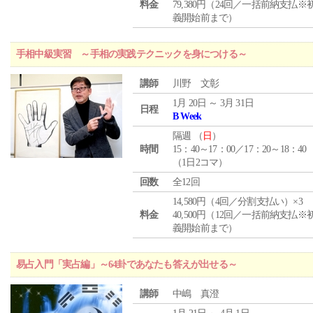
料金
79,380円（24回／一括前納支払※
義開始前まで）
手相中級実習 ～手相の実践テクニックを身につける～
講師
川野 文彰
1月 20日 ～ 3月 31日
日程
B Week
隔週 （
日
）
時間
15：40～17：00／17：20～18：40
（1日2コマ）
回数
全12回
14,580円（4回／分割支払い）×3
料金
40,500円（12回／一括前納支払※
義開始前まで）
易占入門「実占編」～64卦であなたも答えが出せる～
講師
中嶋 真澄