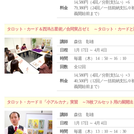
14,580円（4回／分割支払い）×6
料金
79,380円（24回／一括前納支払※
義開始前まで）
タロット・カード＆西洋占星術／合同実占ゼミ ～タロット・カードと
講師
森信 彰雄
日程
1月 17日 ～ 4月 4日
時間
毎週 （
木
） 14 ：50 ～ 16 ：10
回数
全12回
14,580円（4回／分割支払い）×3
料金
40,500円（12回／一括前納支払※
義開始前まで）
タロット・カードⅡ「小アルカナ」実習 ～78枚フルセット用の展開
講師
森信 彰雄
日程
1月 17日 ～ 4月 4日
時間
毎週 （
木
） 13 ：10 ～ 14 ：30