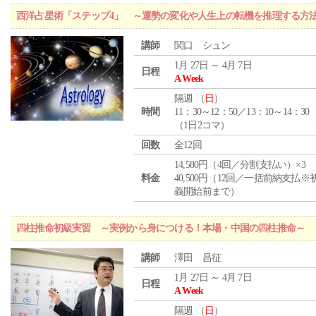
西洋占星術「ステップ4」 ～運勢の変化や人生上の転機を推理する方
講師
関口 シュン
1月 27日 ～ 4月 7日
日程
A Week
隔週 （
日
）
時間
11：30～12：50／13：10～14：30
（1日2コマ）
回数
全12回
14,580円（4回／分割支払い）×3
料金
40,500円（12回／一括前納支払※
義開始前まで）
四柱推命初級実習 ～実例から身につける！本場・中国の四柱推命～
講師
澤田 昌征
1月 27日 ～ 4月 7日
日程
A Week
隔週 （
日
）