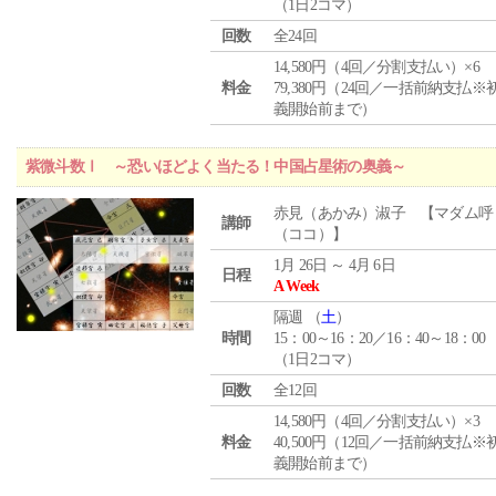
（1日2コマ）
回数
全24回
14,580円（4回／分割支払い）×6
料金
79,380円（24回／一括前納支払※
義開始前まで）
紫微斗数Ⅰ ～恐いほどよく当たる！中国占星術の奥義～
赤見（あかみ）淑子 【マダム呼
講師
（ココ）】
1月 26日 ～ 4月 6日
日程
A Week
隔週 （
土
）
時間
15：00～16：20／16：40～18：00
（1日2コマ）
回数
全12回
14,580円（4回／分割支払い）×3
料金
40,500円（12回／一括前納支払※
義開始前まで）