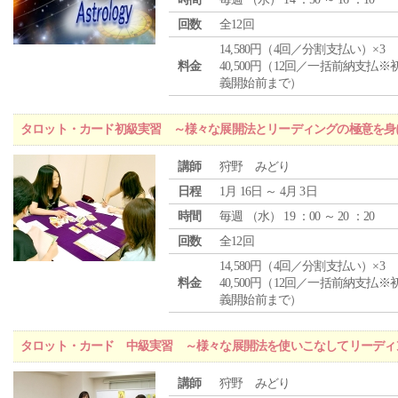
回数
全12回
14,580円（4回／分割支払い）×3
料金
40,500円（12回／一括前納支払※
義開始前まで）
タロット・カード初級実習 ～様々な展開法とリーディングの極意を身
講師
狩野 みどり
日程
1月 16日 ～ 4月 3日
時間
毎週 （
水
） 19 ：00 ～ 20 ：20
回数
全12回
14,580円（4回／分割支払い）×3
料金
40,500円（12回／一括前納支払※
義開始前まで）
タロット・カード 中級実習 ～様々な展開法を使いこなしてリーディ
講師
狩野 みどり