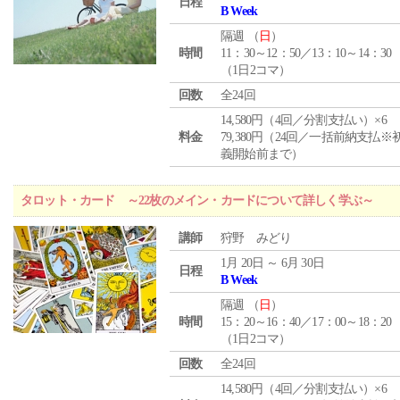
日程
B Week
隔週 （
日
）
時間
11：30～12：50／13：10～14：30
（1日2コマ）
回数
全24回
14,580円（4回／分割支払い）×6
料金
79,380円（24回／一括前納支払※
義開始前まで）
タロット・カード ～22枚のメイン・カードについて詳しく学ぶ～
講師
狩野 みどり
1月 20日 ～ 6月 30日
日程
B Week
隔週 （
日
）
時間
15：20～16：40／17：00～18：20
（1日2コマ）
回数
全24回
14,580円（4回／分割支払い）×6