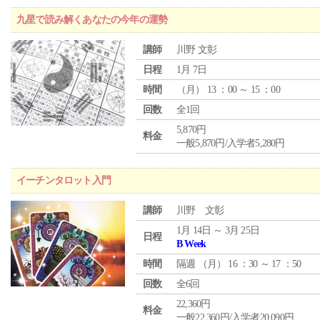
九星で読み解くあなたの今年の運勢
講師
川野 文彰
日程
1月 7日
時間
（
月
） 13 ：00 ～ 15 ：00
回数
全1回
5,870円
料金
一般5,870円/入学者5,280円
イーチンタロット入門
講師
川野 文彰
1月 14日 ～ 3月 25日
日程
B Week
時間
隔週 （
月
） 16 ：30 ～ 17 ：50
回数
全6回
22,360円
料金
一般22,360円/入学者20,090円