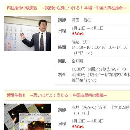
四柱推命中級実習 ～実例から身につける！ 本場・中国の四柱推命～
講師
澤田 昌征
1月 21日 ～ 4月 1日
日程
A Week
隔週 （
月
）
時間
14：50～16：10／16：30～17：50
（1日2コマ）
回数
全12回
14,580円（4回／分割支払い）×3
料金
40,500円（12回／一括前納支払※
義開始前まで）
紫微斗数Ⅱ ～恐いほどよく当たる！ 中国占星術の奥義～
赤見（あかみ）淑子 【マダム呼
講師
（ココ）】
1月 23日 ～ 4月 3日
日程
A Week