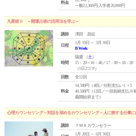
料金
一般22,360円/入学者20,090円
九星術Ⅱ ～開運占術の活用法を学ぶ～
講師
澤田 昌征
1月 19日 ～ 3月 30日
日程
B Week
隔週 （
土
）
時間
15：20～16：40／17：00～18：20
（1日2コマ）
回数
全12回
14,580円（4回／分割支払い）×3
料金
40,500円（12回／一括前納支払※
義開始前まで）
心理カウンセリング～対話を深めるカウンセリング～人に接する仕事には
講師
ＴＭＡカウンセラー
1月 20日 ～ 6月 30日