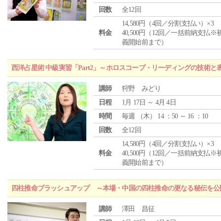
回数
全12回
14,580円（4回／分割支払い）×3
料金
40,500円（12回／一括前納支払※
義開始前まで）
西洋占星術 中級実習「Part2」～ホロスコープ・リーディングの技術
講師
狩野 みどり
日程
1月 17日 ～ 4月 4日
時間
毎週 （
木
） 14 ：50 ～ 16 ：10
回数
全12回
14,580円（4回／分割支払い）×3
料金
40,500円（12回／一括前納支払※
義開始前まで）
四柱推命ブラッシュアップ ～本場・中国の四柱推命の更なる秘伝を公
講師
澤田 昌征