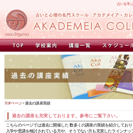
占いを学
TOPページ
>
過去の講座実績
過去の講座も充実しております。参考にご覧下さい。
こちらのページでは過去に開催した 数多くの講座の実績を紹介しており
入学や受講を検討されている方や、そうでない方も充実したラインナッ