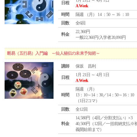
1月 21日 ～ 4月 1日
日程
A Week
時間
隔週 （
月
） 14 ：50 ～ 16 ：10
回数
全6回
22,360円
料金
一般22,360円/入学者20,090円
断易（五行易）入門編 ～仙人秘伝の未来予知術～
講師
保坂 昌利
1月 21日 ～ 4月 1日
日程
A Week
隔週 （
月
）
時間
13：10～14：30／14：50～16：10
（1日2コマ）
回数
全12回
14,580円（4回／分割支払い）×3
料金
40,500円（12回／一括前納支払※
義開始前まで）