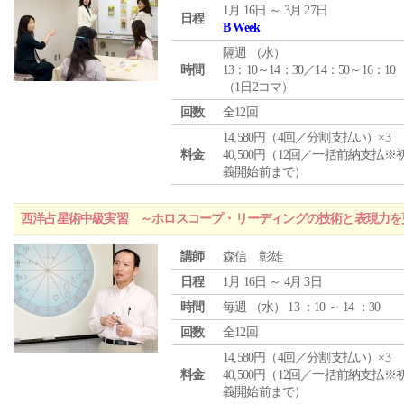
1月 16日 ～ 3月 27日
日程
B Week
隔週 （
水
）
時間
13：10～14：30／14：50～16：10
（1日2コマ）
回数
全12回
14,580円（4回／分割支払い）×3
料金
40,500円（12回／一括前納支払※
義開始前まで）
西洋占星術中級実習 ～ホロスコープ・リーディングの技術と表現力を
講師
森信 彰雄
日程
1月 16日 ～ 4月 3日
時間
毎週 （
水
） 13 ：10 ～ 14 ：30
回数
全12回
14,580円（4回／分割支払い）×3
料金
40,500円（12回／一括前納支払※
義開始前まで）