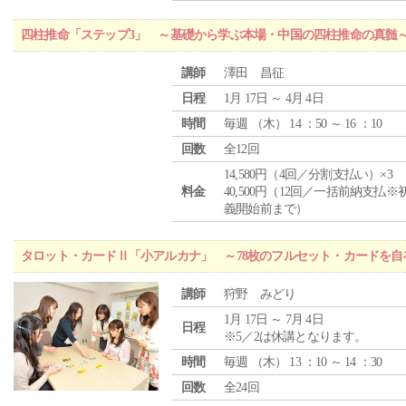
四柱推命「ステップ3」 ～基礎から学ぶ本場・中国の四柱推命の真髄
講師
澤田 昌征
日程
1月 17日 ～ 4月 4日
時間
毎週 （
木
） 14 ：50 ～ 16 ：10
回数
全12回
14,580円（4回／分割支払い）×3
料金
40,500円（12回／一括前納支払※
義開始前まで）
タロット・カードⅡ「小アルカナ」 ～78枚のフルセット・カードを自
講師
狩野 みどり
1月 17日 ～ 7月 4日
日程
※5／2は休講となります。
時間
毎週 （
木
） 13 ：10 ～ 14 ：30
回数
全24回