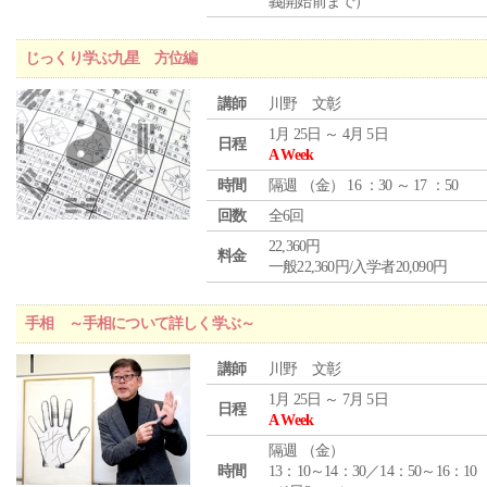
義開始前まで）
じっくり学ぶ九星 方位編
講師
川野 文彰
1月 25日 ～ 4月 5日
日程
A Week
時間
隔週 （
金
） 16 ：30 ～ 17 ：50
回数
全6回
22,360円
料金
一般22,360円/入学者20,090円
手相 ～手相について詳しく学ぶ～
講師
川野 文彰
1月 25日 ～ 7月 5日
日程
A Week
隔週 （
金
）
時間
13：10～14：30／14：50～16：10