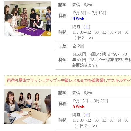
講師
森信 彰雄
12月 8日 ～ 3月 16日
日程
B Week
隔週 （
土
）
時間
11：30～12：50／13：10～14：30
（1日2コマ）
回数
全12回
14,580円（4回／分割支払い）×3
料金
40,500円（12回／一括前納支払※
義開始前まで）
西洋占星術ブラッシュアップ～中級レベルまでを総復習してスキルアッ
講師
森信 彰雄
12月 15日 ～ 3月 23日
日程
A Week
隔週 （
土
）
時間
11：30〜12：50／13：10〜14：30
（１日２コマ）