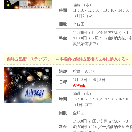
隔週 （
水
）
時間
11：30～12：50／13：10～14：30
（1日2コマ）
回数
全12回
14,580円（4回／分割支払い）×3
料金
40,500円（12回／一括前納支払※
義開始前まで）
西洋占星術「ステップ2」 ～本格的な西洋占星術の世界に参入する～
講師
狩野 みどり
1月 23日 ～ 4月 3日
日程
A Week
隔週 （
水
）
時間
13：10～14：30／14：50～16：10
（1日2コマ）
回数
全12回
14,580円（4回／分割支払い）×3
料金
40,500円（12回／一括前納支払※