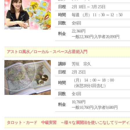
日程
2月 18日 ～ 3月 25日
時間
毎週 （
月
） 11 ：30 ～ 12 ：50
回数
全6回
22,360円
料金
一般22,360円/入学者20,090円
アストロ風水／ローカル・スペース占星術入門
講師
芳垣 宗久
日程
2月 25日
（
月
） 14 ：00 ～ 18 ：00
時間
（休憩20分1回含む）
回数
全1回
10,760円
料金
一般10,760円/入学者9,680円
タロット・カード 中級実習 ～様々な展開法を使いこなしてリーディ