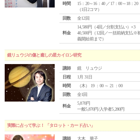
時間
15：20～16：40 ／17：00～18：20
（1日2コマ）
回数
全12回
14,580円（4回／分割支払い）×3
料金
40,500円（12回／一括前納支払※
義開始前まで）
鏡リュウジの傷と癒しの星カイロン研究
講師
鏡 リュウジ
日程
1月 31日
時間
（
木
） 19 ：00 ～ 21 ：00
回数
全1回
5,870円
料金
一般5,870円/入学者5,280円
実際に占って学ぶ！ 「タロット・カード占い」
講師
大木 華子