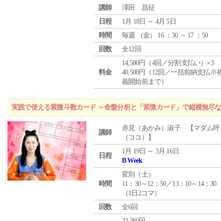
講師
澤田 昌征
日程
1月 18日 ～ 4月 5日
時間
毎週 （
金
） 16 ：30 ～ 17 ：50
回数
全12回
14,580円（4回／分割支払い）×3
料金
40,500円（12回／一括前納支払※
義開始前まで）
実践で使える紫微斗数カード ～命盤分析と「紫微カード」で縦横無尽
赤見（あかみ）淑子 【マダム呼
講師
（ココ）】
1月 19日 ～ 3月 16日
日程
B Week
変則（土）
時間
11：30～12：50／13：10～14：30
（1日2コマ）
回数
全6回
22,360円