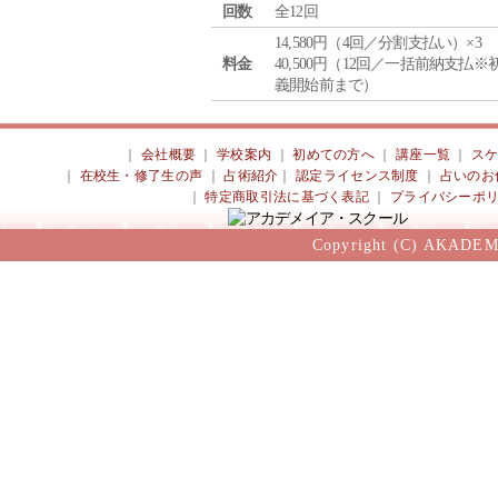
回数
全12回
14,580円（4回／分割支払い）×3
料金
40,500円（12回／一括前納支払※
義開始前まで）
｜
会社概要
｜
学校案内
｜
初めての方へ
｜
講座一覧
｜
ス
｜
在校生・修了生の声
｜
占術紹介
｜
認定ライセンス制度
｜
占いのお
｜
特定商取引法に基づく表記
｜
プライバシーポ
Copyright (C) AKADEM