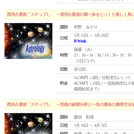
西洋占星術「ステップ1」 ～西洋占星術の第一歩をじっくり楽しく身
講師
狩野 みどり
1月 15日 ～ 3月 26日
日程
B Week
隔週 （
火
）
時間
13：10～14：30／14：50～16：10
（1日2コマ）
回数
全12回
14,580円（4回／分割支払い）×3
料金
40,500円（12回／一括前納支払※
義開始前まで）
西洋占星術「ステップ3」 ～性格の細密分析と一生の運命の推理方法
講師
森信 彰雄
日程
1月 16日 ～ 4月 3日
時間
毎週 （
水
） 14 ：50 ～ 16 ：10