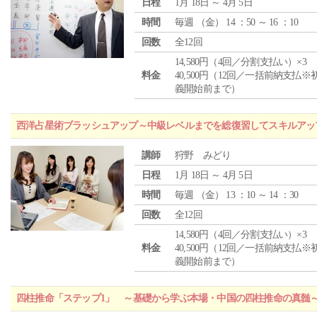
日程
1月 18日 ～ 4月 5日
時間
毎週 （
金
） 14 ：50 ～ 16 ：10
回数
全12回
14,580円（4回／分割支払い）×3
料金
40,500円（12回／一括前納支払※
義開始前まで）
西洋占星術ブラッシュアップ～中級レベルまでを総復習してスキルアッ
講師
狩野 みどり
日程
1月 18日 ～ 4月 5日
時間
毎週 （
金
） 13 ：10 ～ 14 ：30
回数
全12回
14,580円（4回／分割支払い）×3
料金
40,500円（12回／一括前納支払※
義開始前まで）
四柱推命「ステップ1」 ～基礎から学ぶ本場・中国の四柱推命の真髄