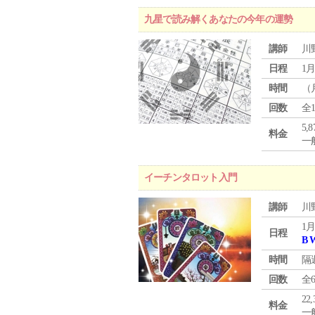
九星で読み解くあなたの今年の運勢
講師
川
日程
1月
時間
（
回数
全
5,
料金
一般
イーチンタロット入門
講師
川
1月
日程
B 
時間
隔
回数
全
22
料金
一般