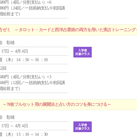
4,580円（4回／分割支払い）×6
9,380円（24回／一括前納支払※初回講
開始前まで）
占ゼミ ～タロット・カードと西洋占星術の両方を用いた実占トレーニング
信 彰雄
 17日 ～ 4月 4日
週 （
木
） 14 ：50 ～ 16 ：10
12回
4,580円（4回／分割支払い）×3
0,500円（12回／一括前納支払※初回講
開始前まで）
 ～78枚フルセット用の展開法と占い方のコツを身につける～
信 彰雄
 17日 ～ 4月 4日
週 （
木
） 13 ：10 ～ 14 ：30