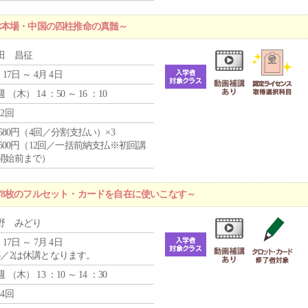
ぶ本場・中国の四柱推命の真髄～
田 昌征
 17日 ～ 4月 4日
週 （
木
） 14 ：50 ～ 16 ：10
12回
4,580円（4回／分割支払い）×3
0,500円（12回／一括前納支払※初回講
開始前まで）
78枚のフルセット・カードを自在に使いこなす～
野 みどり
 17日 ～ 7月 4日
5／2は休講となります。
週 （
木
） 13 ：10 ～ 14 ：30
24回