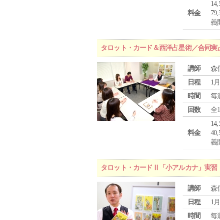
1
料金
7
義
タロット・カード＆西洋占星術／合同実
講師
森
日程
1月
時間
毎
回数
全
1
料金
4
義
タロット・カードⅡ「小アルカナ」実習
講師
森
日程
1月
時間
毎