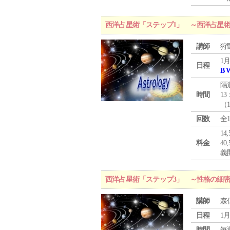
西洋占星術「ステップ1」 ～西洋占星
講師
狩
1月
日程
B 
隔
時間
13
（
回数
全
1
料金
4
義
西洋占星術「ステップ3」 ～性格の細
講師
森
日程
1月
時間
毎