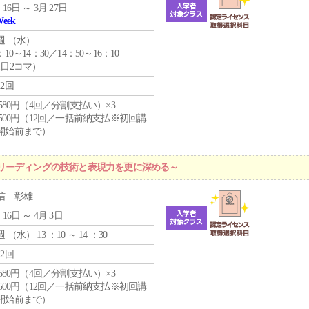
 16日 ～ 3月 27日
Week
週 （
水
）
：10～14：30／14：50～16：10
1日2コマ）
12回
4,580円（4回／分割支払い）×3
0,500円（12回／一括前納支払※初回講
開始前まで）
リーディングの技術と表現力を更に深める～
信 彰雄
 16日 ～ 4月 3日
週 （
水
） 13 ：10 ～ 14 ：30
12回
4,580円（4回／分割支払い）×3
0,500円（12回／一括前納支払※初回講
開始前まで）