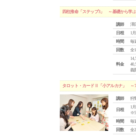
四柱推命「ステップ3」 ～基礎から学
講師
澤
日程
1月
時間
毎
回数
全
1
料金
4
義
タロット・カードⅡ「小アルカナ」 ～
講師
狩
1月
日程
※
時間
毎
回数
全