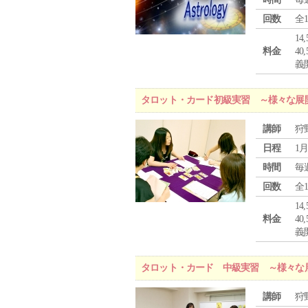
回数
全
1
料金
4
義
タロット・カード初級実習 ～様々な展
講師
狩
日程
1月
時間
毎
回数
全
1
料金
4
義
タロット・カード 中級実習 ～様々な
講師
狩