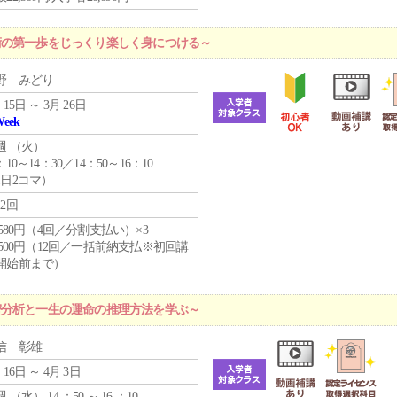
術の第一歩をじっくり楽しく身につける～
野 みどり
 15日 ～ 3月 26日
Week
週 （
火
）
：10～14：30／14：50～16：10
1日2コマ）
12回
4,580円（4回／分割支払い）×3
0,500円（12回／一括前納支払※初回講
開始前まで）
密分析と一生の運命の推理方法を学ぶ～
信 彰雄
 16日 ～ 4月 3日
週 （
水
） 14 ：50 ～ 16 ：10