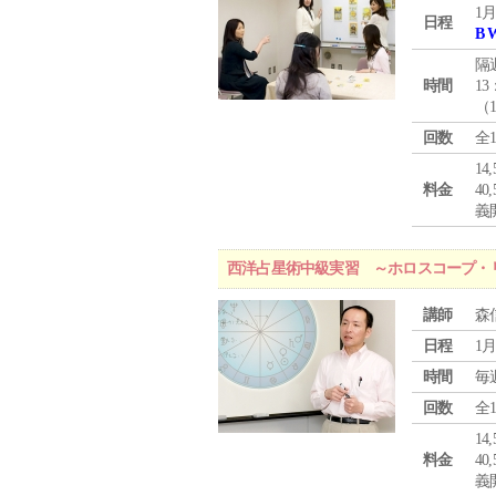
1月
日程
B 
隔
時間
13
（
回数
全
1
料金
4
義
西洋占星術中級実習 ～ホロスコープ・
講師
森
日程
1月
時間
毎
回数
全
1
料金
4
義