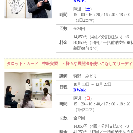
B Week
隔週 （
土
）
時間
15：00～16：20／16：40～18：00
（1日2コマ）
回数
全24回
14,850円（4回／分割支払い）×6
料金
80,850円（24回／一括前納支払※
義開始前まで）
タロット・カード 中級実習 ～様々な展開法を使いこなしてリーディ
講師
狩野 みどり
10月 13日 ～ 12月 22日
日程
B Week
隔週 （
日
）
時間
15：20～16：40／17：00～18：20
（1日2コマ）
回数
全12回
14,850円（4回／分割支払い）×3
料金
41,250円（12回／一括前納支払※