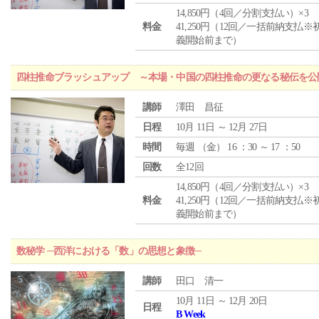
14,850円（4回／分割支払い）×3
料金
41,250円（12回／一括前納支払※
義開始前まで）
四柱推命ブラッシュアップ ～本場・中国の四柱推命の更なる秘伝を公
講師
澤田 昌征
日程
10月 11日 ～ 12月 27日
時間
毎週 （
金
） 16 ：30 ～ 17 ：50
回数
全12回
14,850円（4回／分割支払い）×3
料金
41,250円（12回／一括前納支払※
義開始前まで）
数秘学 ─西洋における「数」の思想と象徴─
講師
田口 清一
10月 11日 ～ 12月 20日
日程
B Week