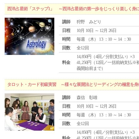
西洋占星術「ステップ1」 ～西洋占星術の第一歩をじっくり楽しく身
講師
狩野 みどり
日程
10月 10日 ～ 12月 26日
時間
毎週 （
木
） 13 ：10 ～ 14 ：30
回数
全12回
14,850円（4回／分割支払い）×3
料金
41,250円（12回／一括前納支払※
義開始前まで）
タロット・カード初級実習 ～様々な展開法とリーディングの極意を身
講師
森信 彰雄
日程
10月 10日 ～ 12月 26日
時間
毎週 （
木
） 13 ：10 ～ 14 ：30
回数
全12回
14,850円（4回／分割支払い）×3
料金
41,250円（12回／一括前納支払※