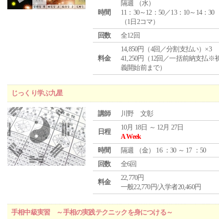
隔週 （
水
）
時間
11：30～12：50／13：10～14：30
（1日2コマ）
回数
全12回
14,850円（4回／分割支払い）×3
料金
41,250円（12回／一括前納支払※
義開始前まで）
じっくり学ぶ九星
講師
川野 文彰
10月 18日 ～ 12月 27日
日程
A Week
時間
隔週 （
金
） 16 ：30 ～ 17 ：50
回数
全6回
22,770円
料金
一般22,770円/入学者20,460円
手相中級実習 ～手相の実践テクニックを身につける～