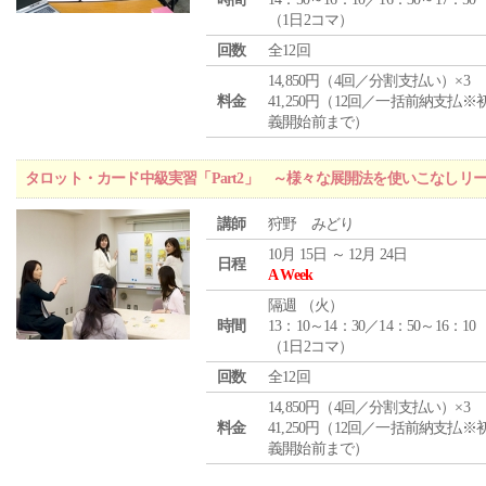
（1日2コマ）
回数
全12回
14,850円（4回／分割支払い）×3
料金
41,250円（12回／一括前納支払※
義開始前まで）
タロット・カード中級実習「Part2」 ～様々な展開法を使いこなしリ
講師
狩野 みどり
10月 15日 ～ 12月 24日
日程
A Week
隔週 （
火
）
時間
13：10～14：30／14：50～16：10
（1日2コマ）
回数
全12回
14,850円（4回／分割支払い）×3
料金
41,250円（12回／一括前納支払※
義開始前まで）