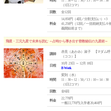
時間
11：30～12：50／13：10～14：30
（1日2コマ）
回数
全12回
14,850円（4回／分割支払い）×3
料金
41,250円（12回／一括前納支払※
義開始前まで）
飛星・三元九星で未来を読む ～占時から導き出す密教秘伝の九星術～
赤見（あかみ）淑子 【マダム呼
講師
（ココ）】
10月 23日 ～ 12月 18日
日程
B Week
変則（水）
時間
11：30～12：50／13：10～14：30
（1日2コマ）
回数
全6回
22,770円
料金
一般22,770円/入学者20,460円