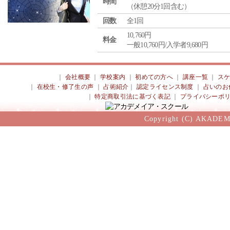
時間
（休憩20分1回含む）
回数
全1回
10,760円
料金
一般10,760円/入学者9,680円
｜
会社概要
｜
学校案内
｜
初めての方へ
｜
講座一覧
｜
ス
｜
在校生・修了生の声
｜
占術紹介
｜
認定ライセンス制度
｜
占いのお
｜
特定商取引法に基づく表記
｜
プライバシーポ
Copyright (C) AKADEM