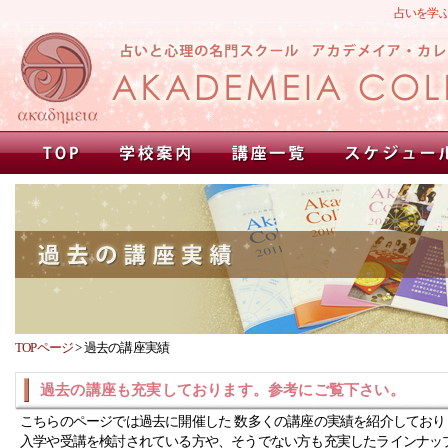
占いを学
TOPページ
>
過去の講座実績
過去の講座も充実しております。参考にご覧下さい。
こちらのページでは過去に開催した 数多くの講座の実績を紹介しており
入学や受講を検討されている方や、そうでない方も充実したラインナッ