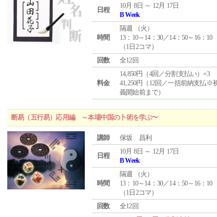
10月 8日 ～ 12月 17日
日程
B Week
隔週 （
火
）
時間
13：10～14：30／14：50～16：10
（1日2コマ）
回数
全12回
14,850円（4回／分割支払い）×3
料金
41,250円（12回／一括前納支払※
義開始前まで）
断易（五行易）応用編 ～本場中国の卜術を学ぶ〜
講師
保坂 昌利
10月 8日 ～ 12月 17日
日程
B Week
隔週 （
火
）
時間
13：10～14：30／14：50～16：10
（1日2コマ）
回数
全12回