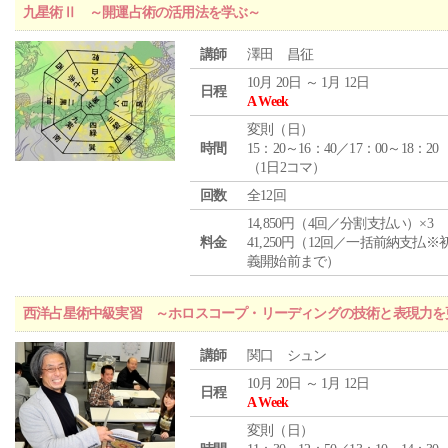
九星術Ⅱ ～開運占術の活用法を学ぶ～
講師
澤田 昌征
10月 20日 ～ 1月 12日
日程
A Week
変則（日）
時間
15：20～16：40／17：00～18：20
（1日2コマ）
回数
全12回
14,850円（4回／分割支払い）×3
料金
41,250円（12回／一括前納支払※
義開始前まで）
西洋占星術中級実習 ～ホロスコープ・リーディングの技術と表現力を
講師
関口 シュン
10月 20日 ～ 1月 12日
日程
A Week
変則（日）