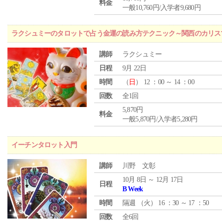
料金
一般10,760円/入学者9,680円
ラクシュミーのタロットで占う金運の読み方テクニック～関西のカリス
講師
ラクシュミー
日程
9月 22日
時間
（
日
） 12 ：00 ～ 14 ：00
回数
全1回
5,870円
料金
一般5,870円/入学者5,280円
イーチンタロット入門
講師
川野 文彰
10月 8日 ～ 12月 17日
日程
B Week
時間
隔週 （
火
） 16 ：30 ～ 17 ：50
回数
全6回