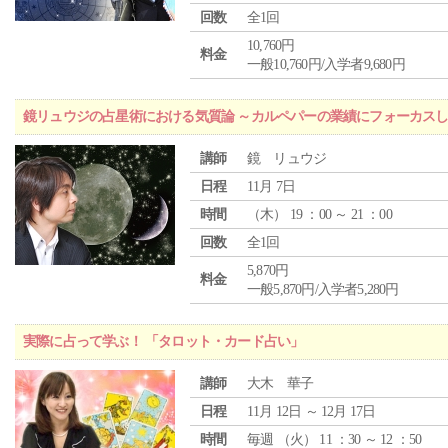
回数
全1回
10,760円
料金
一般10,760円/入学者9,680円
鏡リュウジの占星術における気質論 ～カルペパーの業績にフォーカス
講師
鏡 リュウジ
日程
11月 7日
時間
（
木
） 19 ：00 ～ 21 ：00
回数
全1回
5,870円
料金
一般5,870円/入学者5,280円
実際に占って学ぶ！ 「タロット・カード占い」
講師
大木 華子
日程
11月 12日 ～ 12月 17日
時間
毎週 （
火
） 11 ：30 ～ 12 ：50