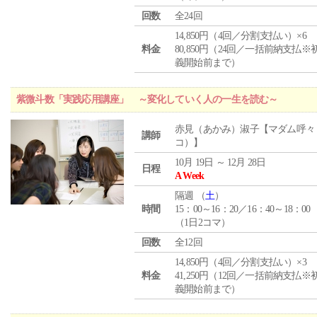
回数
全24回
14,850円（4回／分割支払い）×6
料金
80,850円（24回／一括前納支払※
義開始前まで）
紫微斗数「実践応用講座」 ～変化していく人の一生を読む～
赤見（あかみ）淑子【マダム呼々
講師
コ）】
10月 19日 ～ 12月 28日
日程
A Week
隔週 （
土
）
時間
15：00～16：20／16：40～18：00
（1日2コマ）
回数
全12回
14,850円（4回／分割支払い）×3
料金
41,250円（12回／一括前納支払※
義開始前まで）