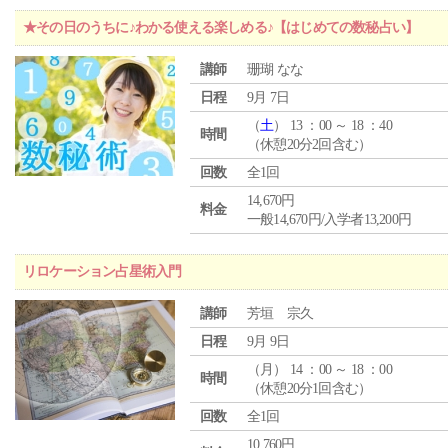
★その日のうちに♪わかる使える楽しめる♪【はじめての数秘占い】
講師
珊瑚 なな
日程
9月 7日
（
土
） 13 ：00 ～ 18 ：40
時間
（休憩20分2回含む）
回数
全1回
14,670円
料金
一般14,670円/入学者13,200円
リロケーション占星術入門
講師
芳垣 宗久
日程
9月 9日
（
月
） 14 ：00 ～ 18 ：00
時間
（休憩20分1回含む）
回数
全1回
10,760円