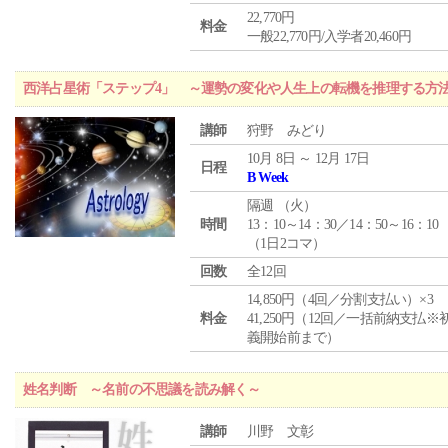
22,770円
料金
一般22,770円/入学者20,460円
西洋占星術「ステップ4」 ～運勢の変化や人生上の転機を推理する方
講師
狩野 みどり
10月 8日 ～ 12月 17日
日程
B Week
隔週 （
火
）
時間
13：10～14：30／14：50～16：10
（1日2コマ）
回数
全12回
14,850円（4回／分割支払い）×3
料金
41,250円（12回／一括前納支払※
義開始前まで）
姓名判断 ～名前の不思議を読み解く～
講師
川野 文彰