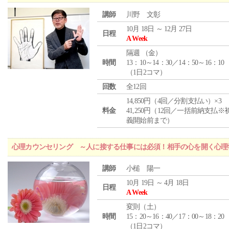
講師
川野 文彰
10月 18日 ～ 12月 27日
日程
A Week
隔週 （
金
）
時間
13：10～14：30／14：50～16：10
（1日2コマ）
回数
全12回
14,850円（4回／分割支払い）×3
料金
41,250円（12回／一括前納支払※
義開始前まで）
心理カウンセリング ～人に接する仕事には必須！相手の心を開く心理
講師
小槌 陽一
10月 19日 ～ 4月 18日
日程
A Week
変則（土）
時間
15：20～16：40／17：00～18：20
（1日2コマ）