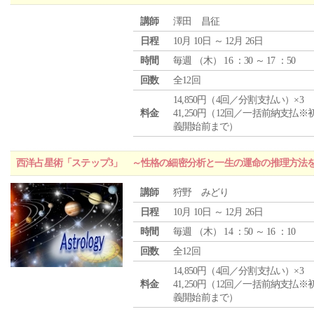
講師
澤田 昌征
日程
10月 10日 ～ 12月 26日
時間
毎週 （
木
） 16 ：30 ～ 17 ：50
回数
全12回
14,850円（4回／分割支払い）×3
料金
41,250円（12回／一括前納支払※
義開始前まで）
西洋占星術「ステップ3」 ～性格の細密分析と一生の運命の推理方法
講師
狩野 みどり
日程
10月 10日 ～ 12月 26日
時間
毎週 （
木
） 14 ：50 ～ 16 ：10
回数
全12回
14,850円（4回／分割支払い）×3
料金
41,250円（12回／一括前納支払※
義開始前まで）