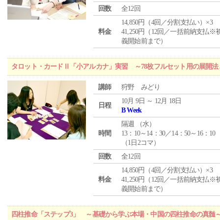
回数
全12回
14,850円（4回／分割支払い）×3
料金
41,250円（12回／一括前納支払※
義開始前まで）
タロット・カードⅡ「小アルカナ」実習 ～78枚フルセット用の展開
講師
狩野 みどり
10月 9日 ～ 12月 18日
日程
B Week
隔週 （
水
）
時間
13：10～14：30／14：50～16：10
（1日2コマ）
回数
全12回
14,850円（4回／分割支払い）×3
料金
41,250円（12回／一括前納支払※
義開始前まで）
四柱推命「ステップ3」 ～基礎から学ぶ本場・中国の四柱推命の真髄