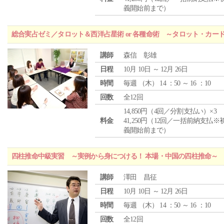
義開始前まで）
総合実占ゼミ／タロット＆西洋占星術 or 各種命術 ～タロット・カ
講師
森信 彰雄
日程
10月 10日 ～ 12月 26日
時間
毎週 （
木
） 14 ：50 ～ 16 ：10
回数
全12回
14,850円（4回／分割支払い）×3
料金
41,250円（12回／一括前納支払※
義開始前まで）
四柱推命中級実習 ～実例から身につける！ 本場・中国の四柱推命～
講師
澤田 昌征
日程
10月 10日 ～ 12月 26日
時間
毎週 （
木
） 14 ：50 ～ 16 ：10
回数
全12回