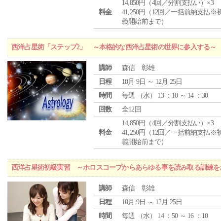
14,850円（4回／分割支払い）×3
料金
41,250円（12回／一括前納支払※
義開始前まで）
西洋占星術「ステップ2」 ～本格的な西洋占星術の世界に参入する～
講師
森信 彰雄
日程
10月 9日 ～ 12月 25日
時間
毎週 （
水
） 13 ：10 ～ 14 ：30
回数
全12回
14,850円（4回／分割支払い）×3
料金
41,250円（12回／一括前納支払※
義開始前まで）
西洋占星術初級実習 ～ホロスコープからあらゆる事を読み取る訓練を
講師
森信 彰雄
日程
10月 9日 ～ 12月 25日
時間
毎週 （
水
） 14 ：50 ～ 16 ：10