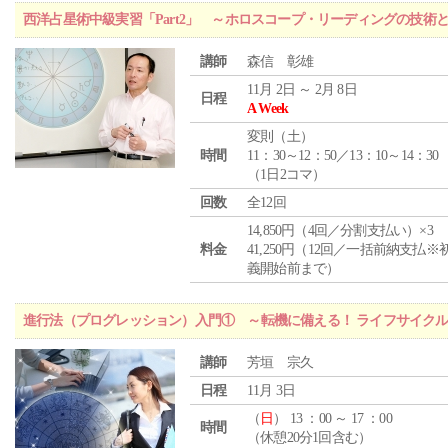
西洋占星術中級実習「Part2」 ～ホロスコープ・リーディングの技術
講師
森信 彰雄
11月 2日 ～ 2月 8日
日程
A Week
変則（土）
時間
11：30～12：50／13：10～14：30
（1日2コマ）
回数
全12回
14,850円（4回／分割支払い）×3
料金
41,250円（12回／一括前納支払※
義開始前まで）
進行法（プログレッション）入門① ～転機に備える！ ライフサイク
講師
芳垣 宗久
日程
11月 3日
（
日
） 13 ：00 ～ 17 ：00
時間
（休憩20分1回含む）