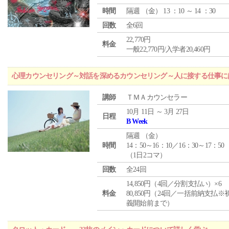
時間
隔週 （
金
） 13 ：10 ～ 14 ：30
回数
全6回
22,770円
料金
一般22,770円/入学者20,460円
心理カウンセリング～対話を深めるカウンセリング～人に接する仕事には
講師
ＴＭＡカウンセラー
10月 11日 ～ 3月 27日
日程
B Week
隔週 （
金
）
時間
14：50～16：10／16：30～17：50
（1日2コマ）
回数
全24回
14,850円（4回／分割支払い）×6
料金
80,850円（24回／一括前納支払※
義開始前まで）