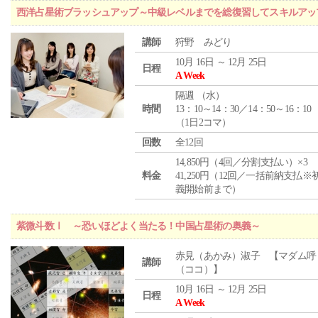
西洋占星術ブラッシュアップ～中級レベルまでを総復習してスキルアッ
講師
狩野 みどり
10月 16日 ～ 12月 25日
日程
A Week
隔週 （
水
）
時間
13：10～14：30／14：50～16：10
（1日2コマ）
回数
全12回
14,850円（4回／分割支払い）×3
料金
41,250円（12回／一括前納支払※
義開始前まで）
紫微斗数Ⅰ ～恐いほどよく当たる！中国占星術の奥義～
赤見（あかみ）淑子 【マダム呼
講師
（ココ）】
10月 16日 ～ 12月 25日
日程
A Week