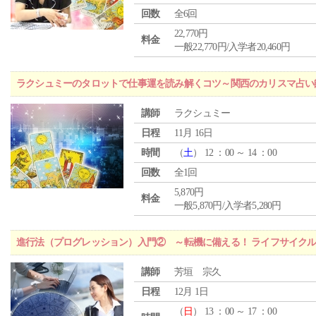
回数
全6回
22,770円
料金
一般22,770円/入学者20,460円
ラクシュミーのタロットで仕事運を読み解くコツ～関西のカリスマ占い
講師
ラクシュミー
日程
11月 16日
時間
（
土
） 12 ：00 ～ 14 ：00
回数
全1回
5,870円
料金
一般5,870円/入学者5,280円
進行法（プログレッション）入門② ～転機に備える！ ライフサイク
講師
芳垣 宗久
日程
12月 1日
（
日
） 13 ：00 ～ 17 ：00