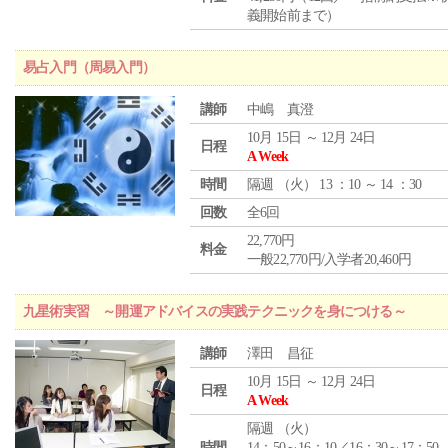
義開始前まで）
易占入門（周易入門）
講師
中嶋 真澄
10月 15日 ～ 12月 24日
日程
A Week
時間
隔週 （
火
） 13 ：10 ～ 14 ：30
回数
全6回
22,770円
料金
一般22,770円/入学者20,460円
九星術実習 ～開運アドバイスの実践テクニックを身につける～
講師
澤田 昌征
10月 15日 ～ 12月 24日
日程
A Week
隔週 （
火
）
時間
14：50～16：10／16：30～17：50