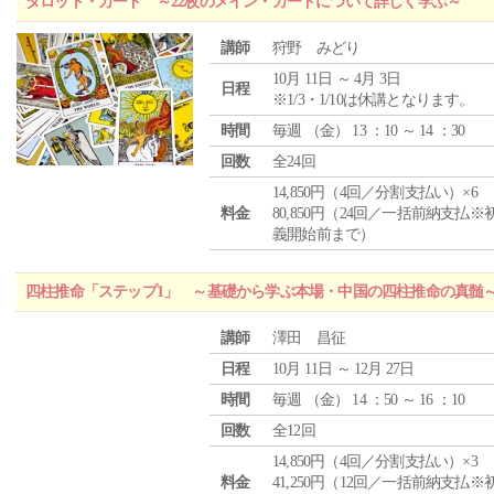
タロット・カード ～22枚のメイン・カードについて詳しく学ぶ～
講師
狩野 みどり
10月 11日 ～ 4月 3日
日程
※1/3・1/10は休講となります。
時間
毎週 （
金
） 13 ：10 ～ 14 ：30
回数
全24回
14,850円（4回／分割支払い）×6
料金
80,850円（24回／一括前納支払※
義開始前まで）
四柱推命「ステップ1」 ～基礎から学ぶ本場・中国の四柱推命の真髄
講師
澤田 昌征
日程
10月 11日 ～ 12月 27日
時間
毎週 （
金
） 14 ：50 ～ 16 ：10
回数
全12回
14,850円（4回／分割支払い）×3
料金
41,250円（12回／一括前納支払※