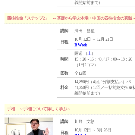
義開始前まで）
四柱推命「ステップ2」 ～基礎から学ぶ本場・中国の四柱推命の真髄
講師
澤田 昌征
10月 12日 ～ 12月 21日
日程
B Week
隔週 （
土
）
時間
15：20～16：40／17：00～18：20
（1日2コマ）
回数
全12回
14,850円（4回／分割支払い）×3
料金
41,250円（12回／一括前納支払※
義開始前まで）
手相 ～手相について詳しく学ぶ～
講師
川野 文彰
10月 12日 ～ 3月 28日
日程