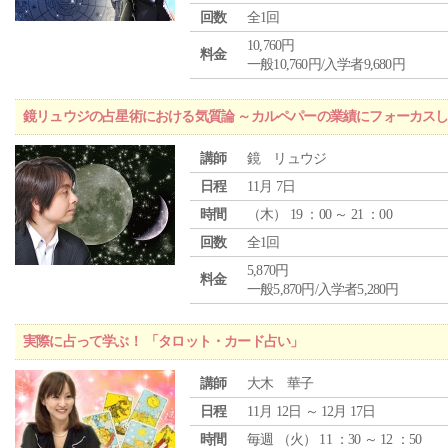
回数
全1回
10,760円
料金
一般10,760円/入学者9,680円
鏡リュウジの占星術における気質論 ～カルペパーの業績にフォーカス
講師
鏡 リュウジ
日程
11月 7日
時間
（
木
） 19 ：00 ～ 21 ：00
回数
全1回
5,870円
料金
一般5,870円/入学者5,280円
実際に占って学ぶ！ 「タロット・カード占い」
講師
大木 華子
日程
11月 12日 ～ 12月 17日
時間
毎週 （
火
） 11 ：30 ～ 12 ：50