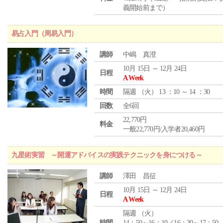
義開始前まで）
易占入門（周易入門）
講師
中嶋 真澄
10月 15日 ～ 12月 24日
日程
A Week
時間
隔週 （
火
） 13 ：10 ～ 14 ：30
回数
全6回
22,770円
料金
一般22,770円/入学者20,460円
九星術実習 ～開運アドバイスの実践テクニックを身につける～
講師
澤田 昌征
10月 15日 ～ 12月 24日
日程
A Week
隔週 （
火
）
時間
14：50～16：10／16：30～17：50