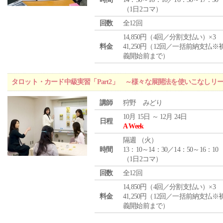
（1日2コマ）
回数
全12回
14,850円（4回／分割支払い）×3
料金
41,250円（12回／一括前納支払※
義開始前まで）
タロット・カード中級実習「Part2」 ～様々な展開法を使いこなしリ
講師
狩野 みどり
10月 15日 ～ 12月 24日
日程
A Week
隔週 （
火
）
時間
13：10～14：30／14：50～16：10
（1日2コマ）
回数
全12回
14,850円（4回／分割支払い）×3
料金
41,250円（12回／一括前納支払※
義開始前まで）