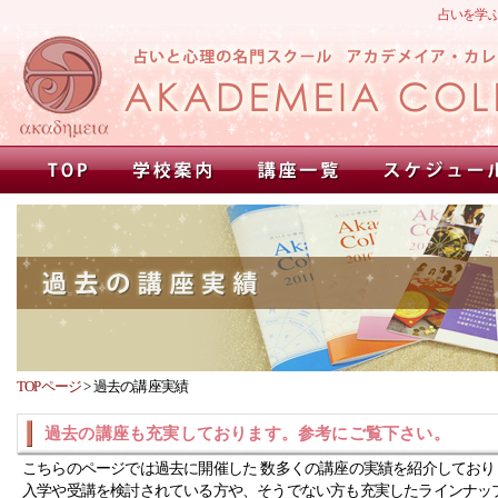
占いを学
TOPページ
>
過去の講座実績
過去の講座も充実しております。参考にご覧下さい。
こちらのページでは過去に開催した 数多くの講座の実績を紹介しており
入学や受講を検討されている方や、そうでない方も充実したラインナッ