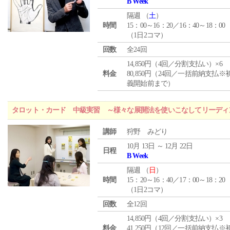
B Week
隔週 （
土
）
時間
15：00～16：20／16：40～18：00
（1日2コマ）
回数
全24回
14,850円（4回／分割支払い）×6
料金
80,850円（24回／一括前納支払※
義開始前まで）
タロット・カード 中級実習 ～様々な展開法を使いこなしてリーディ
講師
狩野 みどり
10月 13日 ～ 12月 22日
日程
B Week
隔週 （
日
）
時間
15：20～16：40／17：00～18：20
（1日2コマ）
回数
全12回
14,850円（4回／分割支払い）×3
料金
41,250円（12回／一括前納支払※