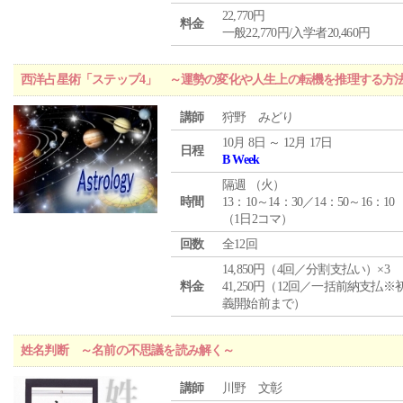
22,770円
料金
一般22,770円/入学者20,460円
西洋占星術「ステップ4」 ～運勢の変化や人生上の転機を推理する方
講師
狩野 みどり
10月 8日 ～ 12月 17日
日程
B Week
隔週 （
火
）
時間
13：10～14：30／14：50～16：10
（1日2コマ）
回数
全12回
14,850円（4回／分割支払い）×3
料金
41,250円（12回／一括前納支払※
義開始前まで）
姓名判断 ～名前の不思議を読み解く～
講師
川野 文彰