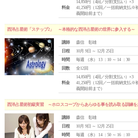
14,850円（4回／分割支払い）×3
料金
41,250円（12回／一括前納支払※
義開始前まで）
西洋占星術「ステップ2」 ～本格的な西洋占星術の世界に参入する～
講師
森信 彰雄
日程
10月 9日 ～ 12月 25日
時間
毎週 （
水
） 13 ：10 ～ 14 ：30
回数
全12回
14,850円（4回／分割支払い）×3
料金
41,250円（12回／一括前納支払※
義開始前まで）
西洋占星術初級実習 ～ホロスコープからあらゆる事を読み取る訓練を
講師
森信 彰雄
日程
10月 9日 ～ 12月 25日
時間
毎週 （
水
） 14 ：50 ～ 16 ：10