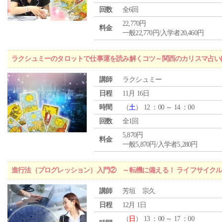
回数
全6回
22,770円
料金
一般22,770円/入学者20,460円
ラクシュミーのタロットで仕事運を読み解くコツ～関西のカリスマ占い
講師
ラクシュミー
日程
11月 16日
時間
（
土
） 12 ：00 ～ 14 ：00
回数
全1回
5,870円
料金
一般5,870円/入学者5,280円
進行法（プログレッション）入門② ～転機に備える！ ライフサイク
講師
芳垣 宗久
日程
12月 1日
（
日
） 13 ：00 ～ 17 ：00