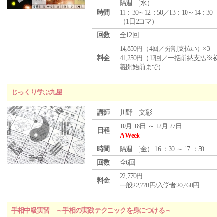
隔週 （
水
）
時間
11：30～12：50／13：10～14：30
（1日2コマ）
回数
全12回
14,850円（4回／分割支払い）×3
料金
41,250円（12回／一括前納支払※
義開始前まで）
じっくり学ぶ九星
講師
川野 文彰
10月 18日 ～ 12月 27日
日程
A Week
時間
隔週 （
金
） 16 ：30 ～ 17 ：50
回数
全6回
22,770円
料金
一般22,770円/入学者20,460円
手相中級実習 ～手相の実践テクニックを身につける～