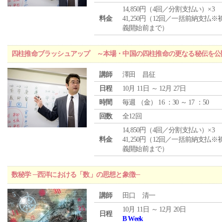
14,850円（4回／分割支払い）×3
料金
41,250円（12回／一括前納支払※
義開始前まで）
四柱推命ブラッシュアップ ～本場・中国の四柱推命の更なる秘伝を公
講師
澤田 昌征
日程
10月 11日 ～ 12月 27日
時間
毎週 （
金
） 16 ：30 ～ 17 ：50
回数
全12回
14,850円（4回／分割支払い）×3
料金
41,250円（12回／一括前納支払※
義開始前まで）
数秘学 ─西洋における「数」の思想と象徴─
講師
田口 清一
10月 11日 ～ 12月 20日
日程
B Week