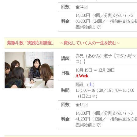
回数
全24回
14,850円（4回／分割支払い）×6
料金
80,850円（24回／一括前納支払※
義開始前まで）
紫微斗数「実践応用講座」 ～変化していく人の一生を読む～
赤見（あかみ）淑子【マダム呼々
講師
コ）】
10月 19日 ～ 12月 28日
日程
A Week
隔週 （
土
）
時間
15：00～16：20／16：40～18：00
（1日2コマ）
回数
全12回
14,850円（4回／分割支払い）×3
料金
41,250円（12回／一括前納支払※
義開始前まで）