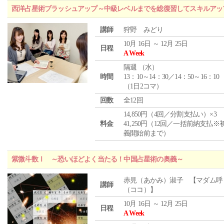
西洋占星術ブラッシュアップ～中級レベルまでを総復習してスキルアッ
講師
狩野 みどり
10月 16日 ～ 12月 25日
日程
A Week
隔週 （
水
）
時間
13：10～14：30／14：50～16：10
（1日2コマ）
回数
全12回
14,850円（4回／分割支払い）×3
料金
41,250円（12回／一括前納支払※
義開始前まで）
紫微斗数Ⅰ ～恐いほどよく当たる！中国占星術の奥義～
赤見（あかみ）淑子 【マダム呼
講師
（ココ）】
10月 16日 ～ 12月 25日
日程
A Week