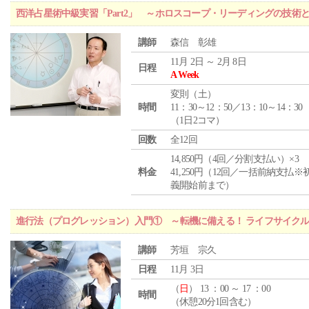
西洋占星術中級実習「Part2」 ～ホロスコープ・リーディングの技術
講師
森信 彰雄
11月 2日 ～ 2月 8日
日程
A Week
変則（土）
時間
11：30～12：50／13：10～14：30
（1日2コマ）
回数
全12回
14,850円（4回／分割支払い）×3
料金
41,250円（12回／一括前納支払※
義開始前まで）
進行法（プログレッション）入門① ～転機に備える！ ライフサイク
講師
芳垣 宗久
日程
11月 3日
（
日
） 13 ：00 ～ 17 ：00
時間
（休憩20分1回含む）