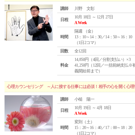
講師
川野 文彰
10月 18日 ～ 12月 27日
日程
A Week
隔週 （
金
）
時間
13：10～14：30／14：50～16：10
（1日2コマ）
回数
全12回
14,850円（4回／分割支払い）×3
料金
41,250円（12回／一括前納支払※
義開始前まで）
心理カウンセリング ～人に接する仕事には必須！相手の心を開く心理
講師
小槌 陽一
10月 19日 ～ 4月 18日
日程
A Week
変則（土）
時間
15：20～16：40／17：00～18：20
（1日2コマ）