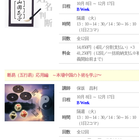
10月 8日 ～ 12月 17日
日程
B Week
隔週 （
火
）
時間
13：10～14：30／14：50～16：10
（1日2コマ）
回数
全12回
14,850円（4回／分割支払い）×3
料金
41,250円（12回／一括前納支払※
義開始前まで）
断易（五行易）応用編 ～本場中国の卜術を学ぶ〜
講師
保坂 昌利
10月 8日 ～ 12月 17日
日程
B Week
隔週 （
火
）
時間
13：10～14：30／14：50～16：10
（1日2コマ）
回数
全12回