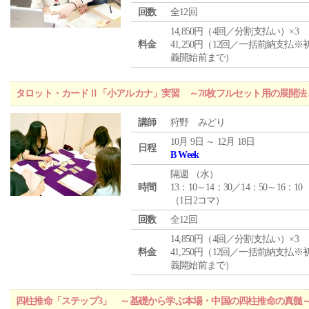
回数
全12回
14,850円（4回／分割支払い）×3
料金
41,250円（12回／一括前納支払※
義開始前まで）
タロット・カードⅡ「小アルカナ」実習 ～78枚フルセット用の展開
講師
狩野 みどり
10月 9日 ～ 12月 18日
日程
B Week
隔週 （
水
）
時間
13：10～14：30／14：50～16：10
（1日2コマ）
回数
全12回
14,850円（4回／分割支払い）×3
料金
41,250円（12回／一括前納支払※
義開始前まで）
四柱推命「ステップ3」 ～基礎から学ぶ本場・中国の四柱推命の真髄