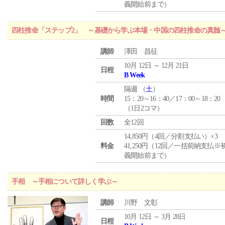
義開始前まで）
四柱推命「ステップ2」 ～基礎から学ぶ本場・中国の四柱推命の真髄
講師
澤田 昌征
10月 12日 ～ 12月 21日
日程
B Week
隔週 （
土
）
時間
15：20～16：40／17：00～18：20
（1日2コマ）
回数
全12回
14,850円（4回／分割支払い）×3
料金
41,250円（12回／一括前納支払※
義開始前まで）
手相 ～手相について詳しく学ぶ～
講師
川野 文彰
10月 12日 ～ 3月 28日
日程