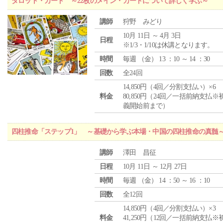
タロット・カード ～22枚のメイン・カードについて詳しく学ぶ～
講師
狩野 みどり
10月 11日 ～ 4月 3日
日程
※1/3・1/10は休講となります。
時間
毎週 （
金
） 13 ：10 ～ 14 ：30
回数
全24回
14,850円（4回／分割支払い）×6
料金
80,850円（24回／一括前納支払※
義開始前まで）
四柱推命「ステップ1」 ～基礎から学ぶ本場・中国の四柱推命の真髄
講師
澤田 昌征
日程
10月 11日 ～ 12月 27日
時間
毎週 （
金
） 14 ：50 ～ 16 ：10
回数
全12回
14,850円（4回／分割支払い）×3
料金
41,250円（12回／一括前納支払※