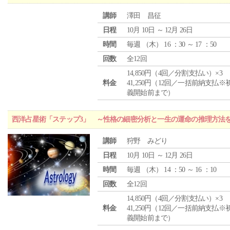
講師
澤田 昌征
日程
10月 10日 ～ 12月 26日
時間
毎週 （
木
） 16 ：30 ～ 17 ：50
回数
全12回
14,850円（4回／分割支払い）×3
料金
41,250円（12回／一括前納支払※
義開始前まで）
西洋占星術「ステップ3」 ～性格の細密分析と一生の運命の推理方法
講師
狩野 みどり
日程
10月 10日 ～ 12月 26日
時間
毎週 （
木
） 14 ：50 ～ 16 ：10
回数
全12回
14,850円（4回／分割支払い）×3
料金
41,250円（12回／一括前納支払※
義開始前まで）