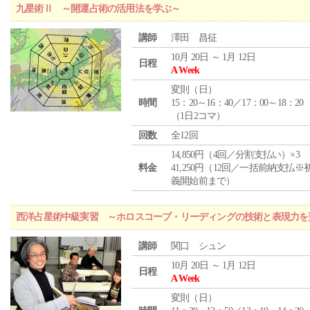
九星術Ⅱ ～開運占術の活用法を学ぶ～
講師
澤田 昌征
10月 20日 ～ 1月 12日
日程
A Week
変則（日）
時間
15：20～16：40／17：00～18：20
（1日2コマ）
回数
全12回
14,850円（4回／分割支払い）×3
料金
41,250円（12回／一括前納支払※
義開始前まで）
西洋占星術中級実習 ～ホロスコープ・リーディングの技術と表現力を
講師
関口 シュン
10月 20日 ～ 1月 12日
日程
A Week
変則（日）