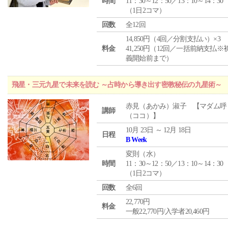
時間
11：30～12：50／13：10～14：30
（1日2コマ）
回数
全12回
14,850円（4回／分割支払い）×3
料金
41,250円（12回／一括前納支払※
義開始前まで）
飛星・三元九星で未来を読む ～占時から導き出す密教秘伝の九星術～
赤見（あかみ）淑子 【マダム呼
講師
（ココ）】
10月 23日 ～ 12月 18日
日程
B Week
変則（水）
時間
11：30～12：50／13：10～14：30
（1日2コマ）
回数
全6回
22,770円
料金
一般22,770円/入学者20,460円