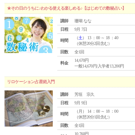
★その日のうちに♪わかる使える楽しめる♪【はじめての数秘占い】
講師
珊瑚 なな
日程
9月 7日
（
土
） 13 ：00 ～ 18 ：40
時間
（休憩20分2回含む）
回数
全1回
14,670円
料金
一般14,670円/入学者13,200円
リロケーション占星術入門
講師
芳垣 宗久
日程
9月 9日
（
月
） 14 ：00 ～ 18 ：00
時間
（休憩20分1回含む）
回数
全1回
10,760円