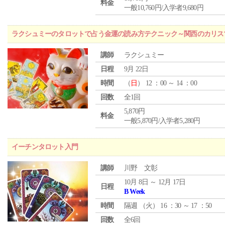
料金
一般10,760円/入学者9,680円
ラクシュミーのタロットで占う金運の読み方テクニック～関西のカリス
講師
ラクシュミー
日程
9月 22日
時間
（
日
） 12 ：00 ～ 14 ：00
回数
全1回
5,870円
料金
一般5,870円/入学者5,280円
イーチンタロット入門
講師
川野 文彰
10月 8日 ～ 12月 17日
日程
B Week
時間
隔週 （
火
） 16 ：30 ～ 17 ：50
回数
全6回