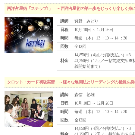
西洋占星術「ステップ1」 ～西洋占星術の第一歩をじっくり楽しく身
講師
狩野 みどり
日程
10月 10日 ～ 12月 26日
時間
毎週 （
木
） 13 ：10 ～ 14 ：30
回数
全12回
14,850円（4回／分割支払い）×3
料金
41,250円（12回／一括前納支払※
義開始前まで）
タロット・カード初級実習 ～様々な展開法とリーディングの極意を身
講師
森信 彰雄
日程
10月 10日 ～ 12月 26日
時間
毎週 （
木
） 13 ：10 ～ 14 ：30
回数
全12回
14,850円（4回／分割支払い）×3
料金
41,250円（12回／一括前納支払※