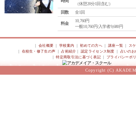
時間
（休憩20分1回含む）
回数
全1回
10,760円
料金
一般10,760円/入学者9,680円
｜
会社概要
｜
学校案内
｜
初めての方へ
｜
講座一覧
｜
ス
｜
在校生・修了生の声
｜
占術紹介
｜
認定ライセンス制度
｜
占いのお
｜
特定商取引法に基づく表記
｜
プライバシーポ
Copyright (C) AKADEM