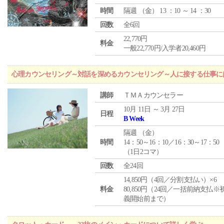
時間
隔週 （
金
） 13 ：10 ～ 14 ：30
回数
全6回
22,770円
料金
一般22,770円/入学者20,460円
心理カウンセリング～対話を深めるカウンセリング～人に接する仕事には
講師
ＴＭＡカウンセラー
10月 11日 ～ 3月 27日
日程
B Week
隔週 （
金
）
時間
14：50～16：10／16：30～17：50
（1日2コマ）
回数
全24回
14,850円（4回／分割支払い）×6
料金
80,850円（24回／一括前納支払※
義開始前まで）