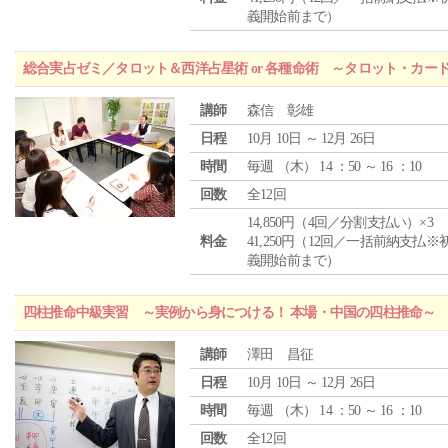
義開始前まで）
総合実占ゼミ／タロット＆西洋占星術 or 各種命術 ～タロット・カ
講師
森信 彰雄
日程
10月 10日 ～ 12月 26日
時間
毎週 （
木
） 14 ：50 ～ 16 ：10
回数
全12回
14,850円（4回／分割支払い）×3
料金
41,250円（12回／一括前納支払※
義開始前まで）
四柱推命中級実習 ～実例から身につける！ 本場・中国の四柱推命～
講師
澤田 昌征
日程
10月 10日 ～ 12月 26日
時間
毎週 （
木
） 14 ：50 ～ 16 ：10
回数
全12回