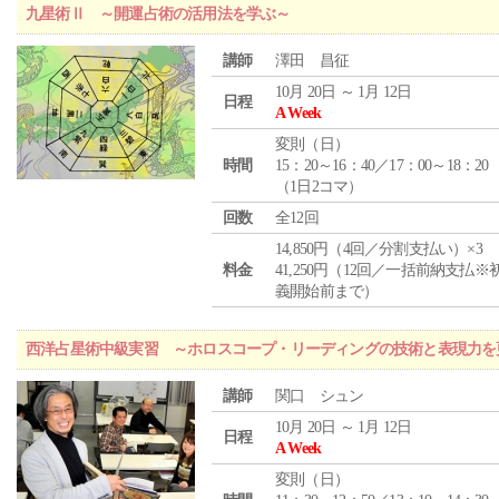
九星術Ⅱ ～開運占術の活用法を学ぶ～
講師
澤田 昌征
10月 20日 ～ 1月 12日
日程
A Week
変則（日）
時間
15：20～16：40／17：00～18：20
（1日2コマ）
回数
全12回
14,850円（4回／分割支払い）×3
料金
41,250円（12回／一括前納支払※
義開始前まで）
西洋占星術中級実習 ～ホロスコープ・リーディングの技術と表現力を
講師
関口 シュン
10月 20日 ～ 1月 12日
日程
A Week
変則（日）