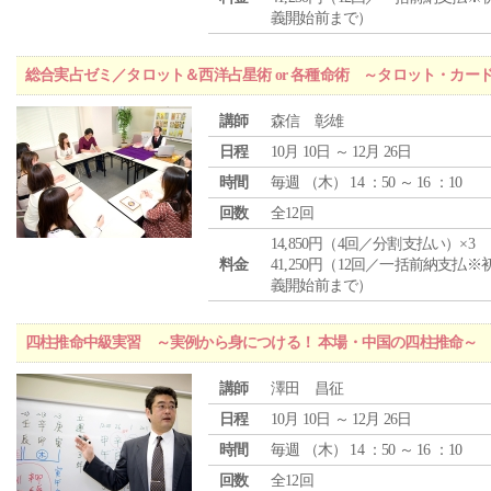
義開始前まで）
総合実占ゼミ／タロット＆西洋占星術 or 各種命術 ～タロット・カ
講師
森信 彰雄
日程
10月 10日 ～ 12月 26日
時間
毎週 （
木
） 14 ：50 ～ 16 ：10
回数
全12回
14,850円（4回／分割支払い）×3
料金
41,250円（12回／一括前納支払※
義開始前まで）
四柱推命中級実習 ～実例から身につける！ 本場・中国の四柱推命～
講師
澤田 昌征
日程
10月 10日 ～ 12月 26日
時間
毎週 （
木
） 14 ：50 ～ 16 ：10
回数
全12回