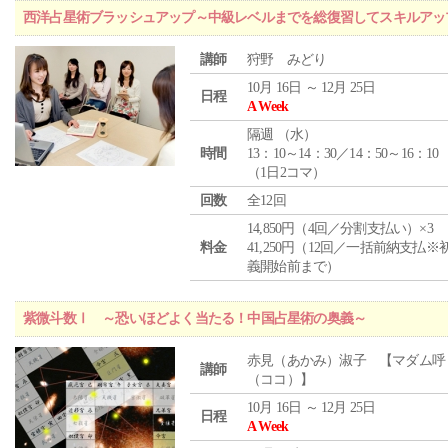
西洋占星術ブラッシュアップ～中級レベルまでを総復習してスキルアッ
講師
狩野 みどり
10月 16日 ～ 12月 25日
日程
A Week
隔週 （
水
）
時間
13：10～14：30／14：50～16：10
（1日2コマ）
回数
全12回
14,850円（4回／分割支払い）×3
料金
41,250円（12回／一括前納支払※
義開始前まで）
紫微斗数Ⅰ ～恐いほどよく当たる！中国占星術の奥義～
赤見（あかみ）淑子 【マダム呼
講師
（ココ）】
10月 16日 ～ 12月 25日
日程
A Week