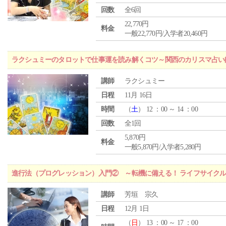
回数
全6回
22,770円
料金
一般22,770円/入学者20,460円
ラクシュミーのタロットで仕事運を読み解くコツ～関西のカリスマ占い
講師
ラクシュミー
日程
11月 16日
時間
（
土
） 12 ：00 ～ 14 ：00
回数
全1回
5,870円
料金
一般5,870円/入学者5,280円
進行法（プログレッション）入門② ～転機に備える！ ライフサイク
講師
芳垣 宗久
日程
12月 1日
（
日
） 13 ：00 ～ 17 ：00