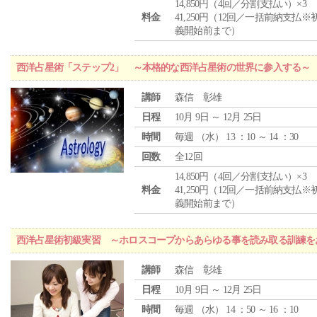
14,850円（4回／分割支払い）×3
料金
41,250円（12回／一括前納支払※
義開始前まで）
西洋占星術「ステップ2」 ～本格的な西洋占星術の世界に参入する～
講師
森信 彰雄
日程
10月 9日 ～ 12月 25日
時間
毎週 （
水
） 13 ：10 ～ 14 ：30
回数
全12回
14,850円（4回／分割支払い）×3
料金
41,250円（12回／一括前納支払※
義開始前まで）
西洋占星術初級実習 ～ホロスコープからあらゆる事を読み取る訓練を
講師
森信 彰雄
日程
10月 9日 ～ 12月 25日
時間
毎週 （
水
） 14 ：50 ～ 16 ：10