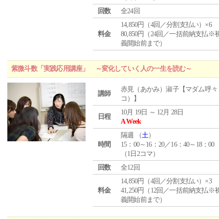
回数
全24回
14,850円（4回／分割支払い）×6
料金
80,850円（24回／一括前納支払※
義開始前まで）
紫微斗数「実践応用講座」 ～変化していく人の一生を読む～
赤見（あかみ）淑子【マダム呼々
講師
コ）】
10月 19日 ～ 12月 28日
日程
A Week
隔週 （
土
）
時間
15：00～16：20／16：40～18：00
（1日2コマ）
回数
全12回
14,850円（4回／分割支払い）×3
料金
41,250円（12回／一括前納支払※
義開始前まで）