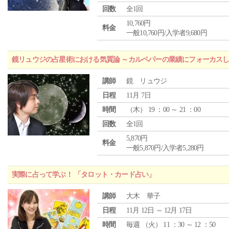
回数
全1回
10,760円
料金
一般10,760円/入学者9,680円
鏡リュウジの占星術における気質論 ～カルペパーの業績にフォーカス
講師
鏡 リュウジ
日程
11月 7日
時間
（
木
） 19 ：00 ～ 21 ：00
回数
全1回
5,870円
料金
一般5,870円/入学者5,280円
実際に占って学ぶ！ 「タロット・カード占い」
講師
大木 華子
日程
11月 12日 ～ 12月 17日
時間
毎週 （
火
） 11 ：30 ～ 12 ：50