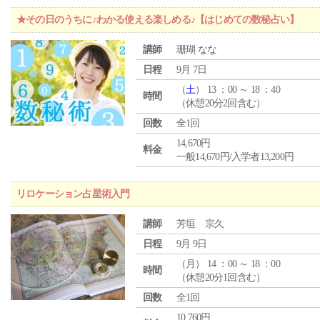
★その日のうちに♪わかる使える楽しめる♪【はじめての数秘占い】
講師
珊瑚 なな
日程
9月 7日
（
土
） 13 ：00 ～ 18 ：40
時間
（休憩20分2回含む）
回数
全1回
14,670円
料金
一般14,670円/入学者13,200円
リロケーション占星術入門
講師
芳垣 宗久
日程
9月 9日
（
月
） 14 ：00 ～ 18 ：00
時間
（休憩20分1回含む）
回数
全1回
10,760円