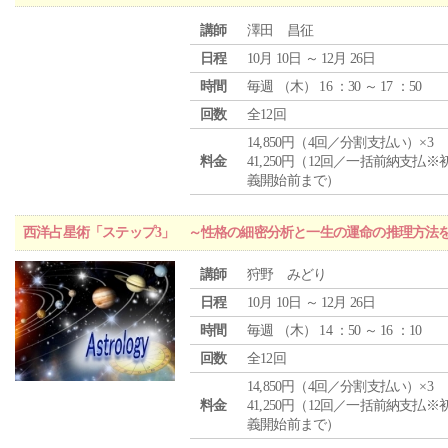
講師
澤田 昌征
日程
10月 10日 ～ 12月 26日
時間
毎週 （
木
） 16 ：30 ～ 17 ：50
回数
全12回
14,850円（4回／分割支払い）×3
料金
41,250円（12回／一括前納支払※
義開始前まで）
西洋占星術「ステップ3」 ～性格の細密分析と一生の運命の推理方法
講師
狩野 みどり
日程
10月 10日 ～ 12月 26日
時間
毎週 （
木
） 14 ：50 ～ 16 ：10
回数
全12回
14,850円（4回／分割支払い）×3
料金
41,250円（12回／一括前納支払※
義開始前まで）