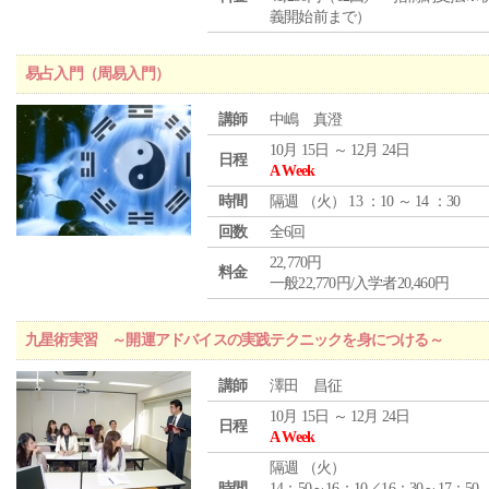
義開始前まで）
易占入門（周易入門）
講師
中嶋 真澄
10月 15日 ～ 12月 24日
日程
A Week
時間
隔週 （
火
） 13 ：10 ～ 14 ：30
回数
全6回
22,770円
料金
一般22,770円/入学者20,460円
九星術実習 ～開運アドバイスの実践テクニックを身につける～
講師
澤田 昌征
10月 15日 ～ 12月 24日
日程
A Week
隔週 （
火
）
時間
14：50～16：10／16：30～17：50