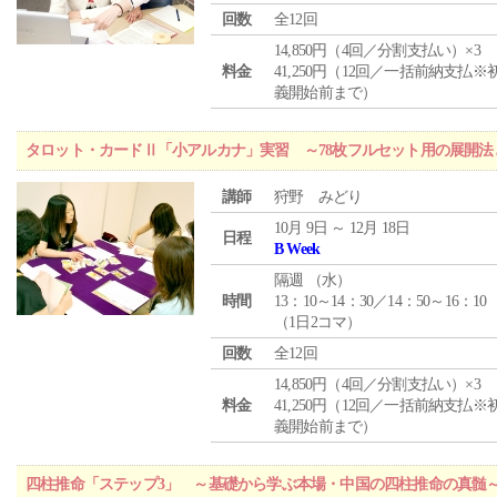
回数
全12回
14,850円（4回／分割支払い）×3
料金
41,250円（12回／一括前納支払※
義開始前まで）
タロット・カードⅡ「小アルカナ」実習 ～78枚フルセット用の展開
講師
狩野 みどり
10月 9日 ～ 12月 18日
日程
B Week
隔週 （
水
）
時間
13：10～14：30／14：50～16：10
（1日2コマ）
回数
全12回
14,850円（4回／分割支払い）×3
料金
41,250円（12回／一括前納支払※
義開始前まで）
四柱推命「ステップ3」 ～基礎から学ぶ本場・中国の四柱推命の真髄