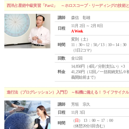
西洋占星術中級実習「Part2」 ～ホロスコープ・リーディングの技術
講師
森信 彰雄
11月 2日 ～ 2月 8日
日程
A Week
変則（土）
時間
11：30～12：50／13：10～14：30
（1日2コマ）
回数
全12回
14,850円（4回／分割支払い）×3
料金
41,250円（12回／一括前納支払※
義開始前まで）
進行法（プログレッション）入門① ～転機に備える！ ライフサイク
講師
芳垣 宗久
日程
11月 3日
（
日
） 13 ：00 ～ 17 ：00
時間
（休憩20分1回含む）