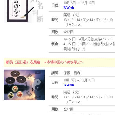
10月 8日 ～ 12月 17日
日程
B Week
隔週 （
火
）
時間
13：10～14：30／14：50～16：10
（1日2コマ）
回数
全12回
14,850円（4回／分割支払い）×3
料金
41,250円（12回／一括前納支払※
義開始前まで）
断易（五行易）応用編 ～本場中国の卜術を学ぶ〜
講師
保坂 昌利
10月 8日 ～ 12月 17日
日程
B Week
隔週 （
火
）
時間
13：10～14：30／14：50～16：10
（1日2コマ）
回数
全12回