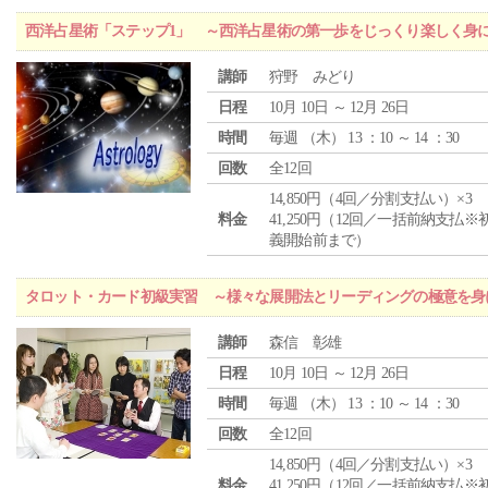
西洋占星術「ステップ1」 ～西洋占星術の第一歩をじっくり楽しく身
講師
狩野 みどり
日程
10月 10日 ～ 12月 26日
時間
毎週 （
木
） 13 ：10 ～ 14 ：30
回数
全12回
14,850円（4回／分割支払い）×3
料金
41,250円（12回／一括前納支払※
義開始前まで）
タロット・カード初級実習 ～様々な展開法とリーディングの極意を身
講師
森信 彰雄
日程
10月 10日 ～ 12月 26日
時間
毎週 （
木
） 13 ：10 ～ 14 ：30
回数
全12回
14,850円（4回／分割支払い）×3
料金
41,250円（12回／一括前納支払※