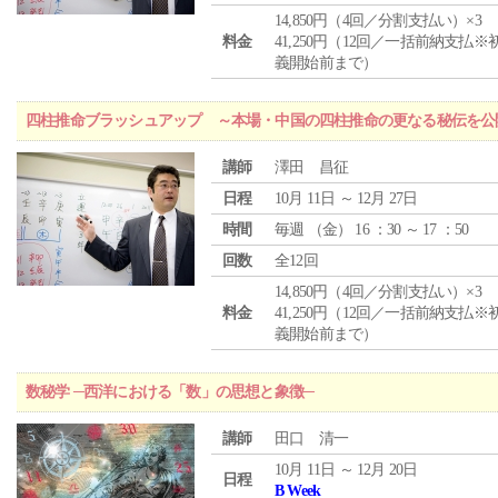
14,850円（4回／分割支払い）×3
料金
41,250円（12回／一括前納支払※
義開始前まで）
四柱推命ブラッシュアップ ～本場・中国の四柱推命の更なる秘伝を公
講師
澤田 昌征
日程
10月 11日 ～ 12月 27日
時間
毎週 （
金
） 16 ：30 ～ 17 ：50
回数
全12回
14,850円（4回／分割支払い）×3
料金
41,250円（12回／一括前納支払※
義開始前まで）
数秘学 ─西洋における「数」の思想と象徴─
講師
田口 清一
10月 11日 ～ 12月 20日
日程
B Week