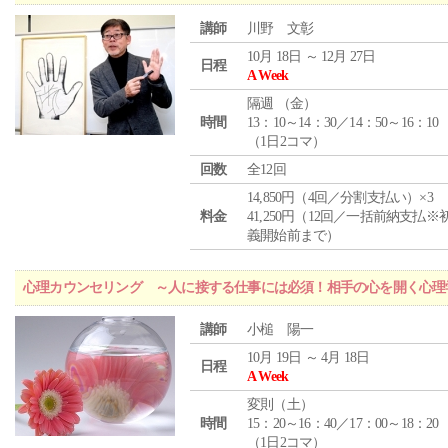
講師
川野 文彰
10月 18日 ～ 12月 27日
日程
A Week
隔週 （
金
）
時間
13：10～14：30／14：50～16：10
（1日2コマ）
回数
全12回
14,850円（4回／分割支払い）×3
料金
41,250円（12回／一括前納支払※
義開始前まで）
心理カウンセリング ～人に接する仕事には必須！相手の心を開く心理
講師
小槌 陽一
10月 19日 ～ 4月 18日
日程
A Week
変則（土）
時間
15：20～16：40／17：00～18：20
（1日2コマ）