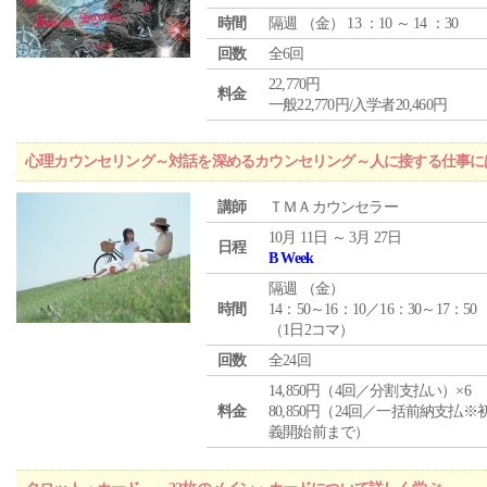
時間
隔週 （
金
） 13 ：10 ～ 14 ：30
回数
全6回
22,770円
料金
一般22,770円/入学者20,460円
心理カウンセリング～対話を深めるカウンセリング～人に接する仕事には
講師
ＴＭＡカウンセラー
10月 11日 ～ 3月 27日
日程
B Week
隔週 （
金
）
時間
14：50～16：10／16：30～17：50
（1日2コマ）
回数
全24回
14,850円（4回／分割支払い）×6
料金
80,850円（24回／一括前納支払※
義開始前まで）