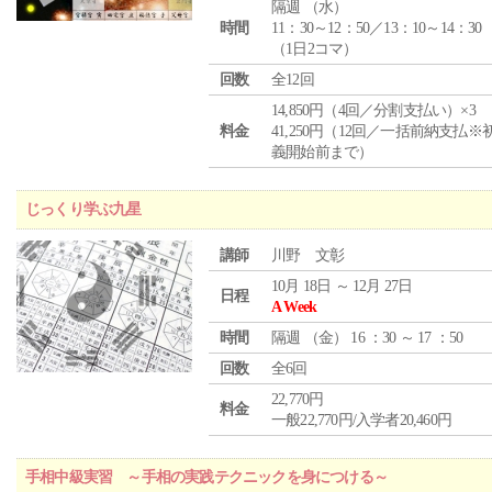
隔週 （
水
）
時間
11：30～12：50／13：10～14：30
（1日2コマ）
回数
全12回
14,850円（4回／分割支払い）×3
料金
41,250円（12回／一括前納支払※
義開始前まで）
じっくり学ぶ九星
講師
川野 文彰
10月 18日 ～ 12月 27日
日程
A Week
時間
隔週 （
金
） 16 ：30 ～ 17 ：50
回数
全6回
22,770円
料金
一般22,770円/入学者20,460円
手相中級実習 ～手相の実践テクニックを身につける～