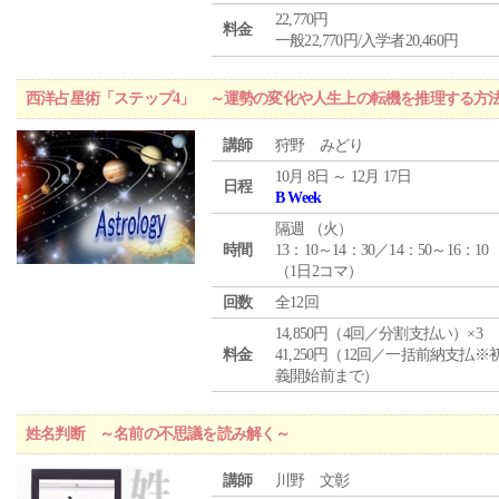
22,770円
料金
一般22,770円/入学者20,460円
西洋占星術「ステップ4」 ～運勢の変化や人生上の転機を推理する方
講師
狩野 みどり
10月 8日 ～ 12月 17日
日程
B Week
隔週 （
火
）
時間
13：10～14：30／14：50～16：10
（1日2コマ）
回数
全12回
14,850円（4回／分割支払い）×3
料金
41,250円（12回／一括前納支払※
義開始前まで）
姓名判断 ～名前の不思議を読み解く～
講師
川野 文彰