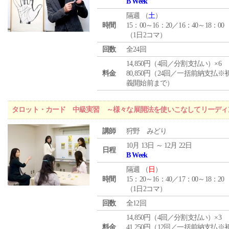
B Week
隔週 （
土
）
時間
15：00～16：20／16：40～18：00
（1日2コマ）
回数
全24回
14,850円（4回／分割支払い）×6
料金
80,850円（24回／一括前納支払※
義開始前まで）
タロット・カード 中級実習 ～様々な展開法を使いこなしてリーディ
講師
狩野 みどり
10月 13日 ～ 12月 22日
日程
B Week
隔週 （
日
）
時間
15：20～16：40／17：00～18：20
（1日2コマ）
回数
全12回
14,850円（4回／分割支払い）×3
料金
41,250円（12回／一括前納支払※