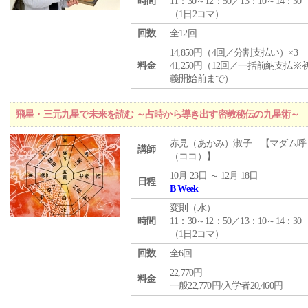
時間
11：30～12：50／13：10～14：30
（1日2コマ）
回数
全12回
14,850円（4回／分割支払い）×3
料金
41,250円（12回／一括前納支払※
義開始前まで）
飛星・三元九星で未来を読む ～占時から導き出す密教秘伝の九星術～
赤見（あかみ）淑子 【マダム呼
講師
（ココ）】
10月 23日 ～ 12月 18日
日程
B Week
変則（水）
時間
11：30～12：50／13：10～14：30
（1日2コマ）
回数
全6回
22,770円
料金
一般22,770円/入学者20,460円