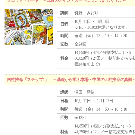
タロット・カード ～22枚のメイン・カードについて詳しく学ぶ～
講師
狩野 みどり
10月 11日 ～ 4月 3日
日程
※1/3・1/10は休講となります。
時間
毎週 （
金
） 13 ：10 ～ 14 ：30
回数
全24回
14,850円（4回／分割支払い）×6
料金
80,850円（24回／一括前納支払※
義開始前まで）
四柱推命「ステップ1」 ～基礎から学ぶ本場・中国の四柱推命の真髄
講師
澤田 昌征
日程
10月 11日 ～ 12月 27日
時間
毎週 （
金
） 14 ：50 ～ 16 ：10
回数
全12回
14,850円（4回／分割支払い）×3
料金
41,250円（12回／一括前納支払※