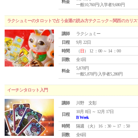
料金
一般10,760円/入学者9,680円
ラクシュミーのタロットで占う金運の読み方テクニック～関西のカリス
講師
ラクシュミー
日程
9月 22日
時間
（
日
） 12 ：00 ～ 14 ：00
回数
全1回
5,870円
料金
一般5,870円/入学者5,280円
イーチンタロット入門
講師
川野 文彰
10月 8日 ～ 12月 17日
日程
B Week
時間
隔週 （
火
） 16 ：30 ～ 17 ：50
回数
全6回