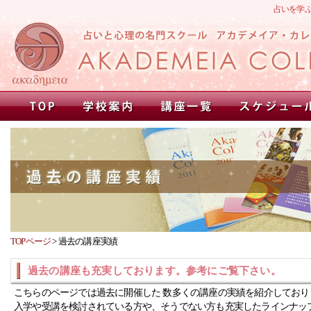
占いを学
TOPページ
>
過去の講座実績
過去の講座も充実しております。参考にご覧下さい。
こちらのページでは過去に開催した 数多くの講座の実績を紹介しており
入学や受講を検討されている方や、そうでない方も充実したラインナッ