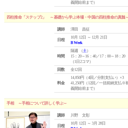
義開始前まで）
四柱推命「ステップ2」 ～基礎から学ぶ本場・中国の四柱推命の真髄
講師
澤田 昌征
10月 12日 ～ 12月 21日
日程
B Week
隔週 （
土
）
時間
15：20～16：40／17：00～18：20
（1日2コマ）
回数
全12回
14,850円（4回／分割支払い）×3
料金
41,250円（12回／一括前納支払※
義開始前まで）
手相 ～手相について詳しく学ぶ～
講師
川野 文彰
10月 12日 ～ 3月 28日
日程