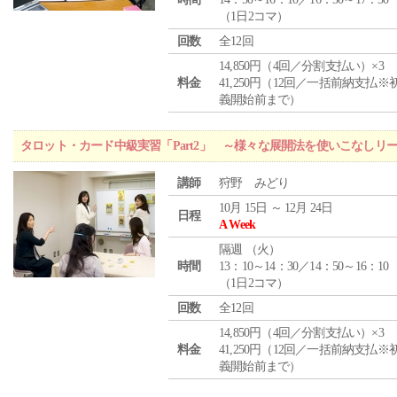
（1日2コマ）
回数
全12回
14,850円（4回／分割支払い）×3
料金
41,250円（12回／一括前納支払※
義開始前まで）
タロット・カード中級実習「Part2」 ～様々な展開法を使いこなしリ
講師
狩野 みどり
10月 15日 ～ 12月 24日
日程
A Week
隔週 （
火
）
時間
13：10～14：30／14：50～16：10
（1日2コマ）
回数
全12回
14,850円（4回／分割支払い）×3
料金
41,250円（12回／一括前納支払※
義開始前まで）