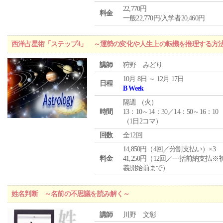
22,770円
料金
一般22,770円/入学者20,460円
西洋占星術「ステップ4」 ～運勢の変化や人生上の転機を推理する方
講師
狩野 みどり
10月 8日 ～ 12月 17日
日程
B Week
隔週 （
火
）
時間
13：10～14：30／14：50～16：10
（1日2コマ）
回数
全12回
14,850円（4回／分割支払い）×3
料金
41,250円（12回／一括前納支払※
義開始前まで）
姓名判断 ～名前の不思議を読み解く～
講師
川野 文彰