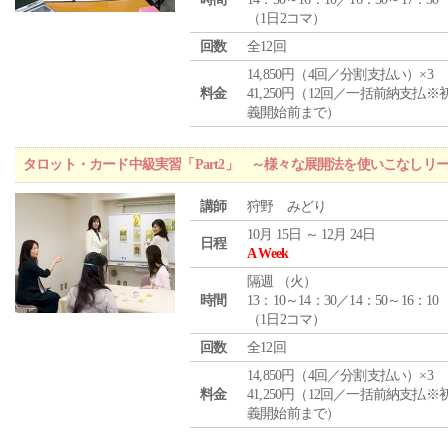
（1日2コマ）
回数
全12回
14,850円（4回／分割支払い）×3
料金
41,250円（12回／一括前納支払※
義開始前まで）
タロット・カード中級実習「Part2」 ～様々な展開法を使いこなしリ
講師
狩野 みどり
10月 15日 ～ 12月 24日
日程
A Week
隔週 （
火
）
時間
13：10～14：30／14：50～16：10
（1日2コマ）
回数
全12回
14,850円（4回／分割支払い）×3
料金
41,250円（12回／一括前納支払※
義開始前まで）