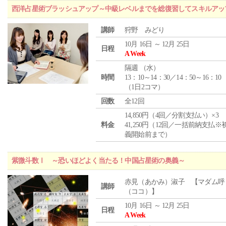
西洋占星術ブラッシュアップ～中級レベルまでを総復習してスキルアッ
講師
狩野 みどり
10月 16日 ～ 12月 25日
日程
A Week
隔週 （
水
）
時間
13：10～14：30／14：50～16：10
（1日2コマ）
回数
全12回
14,850円（4回／分割支払い）×3
料金
41,250円（12回／一括前納支払※
義開始前まで）
紫微斗数Ⅰ ～恐いほどよく当たる！中国占星術の奥義～
赤見（あかみ）淑子 【マダム呼
講師
（ココ）】
10月 16日 ～ 12月 25日
日程
A Week