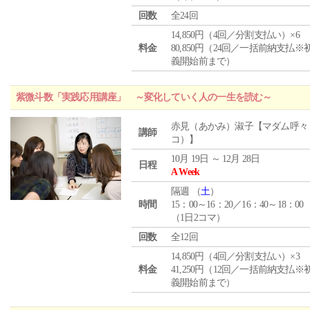
回数
全24回
14,850円（4回／分割支払い）×6
料金
80,850円（24回／一括前納支払※
義開始前まで）
紫微斗数「実践応用講座」 ～変化していく人の一生を読む～
赤見（あかみ）淑子【マダム呼々
講師
コ）】
10月 19日 ～ 12月 28日
日程
A Week
隔週 （
土
）
時間
15：00～16：20／16：40～18：00
（1日2コマ）
回数
全12回
14,850円（4回／分割支払い）×3
料金
41,250円（12回／一括前納支払※
義開始前まで）