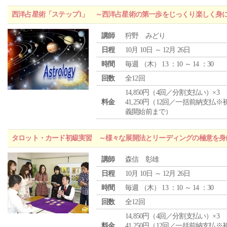
西洋占星術「ステップ1」 ～西洋占星術の第一歩をじっくり楽しく身
講師
狩野 みどり
日程
10月 10日 ～ 12月 26日
時間
毎週 （
木
） 13 ：10 ～ 14 ：30
回数
全12回
14,850円（4回／分割支払い）×3
料金
41,250円（12回／一括前納支払※
義開始前まで）
タロット・カード初級実習 ～様々な展開法とリーディングの極意を身
講師
森信 彰雄
日程
10月 10日 ～ 12月 26日
時間
毎週 （
木
） 13 ：10 ～ 14 ：30
回数
全12回
14,850円（4回／分割支払い）×3
料金
41,250円（12回／一括前納支払※