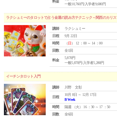
料金
一般10,760円/入学者9,680円
ラクシュミーのタロットで占う金運の読み方テクニック～関西のカリス
講師
ラクシュミー
日程
9月 22日
時間
（
日
） 12 ：00 ～ 14 ：00
回数
全1回
5,870円
料金
一般5,870円/入学者5,280円
イーチンタロット入門
講師
川野 文彰
10月 8日 ～ 12月 17日
日程
B Week
時間
隔週 （
火
） 16 ：30 ～ 17 ：50
回数
全6回