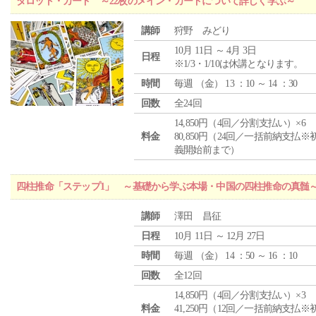
タロット・カード ～22枚のメイン・カードについて詳しく学ぶ～
講師
狩野 みどり
10月 11日 ～ 4月 3日
日程
※1/3・1/10は休講となります。
時間
毎週 （
金
） 13 ：10 ～ 14 ：30
回数
全24回
14,850円（4回／分割支払い）×6
料金
80,850円（24回／一括前納支払※
義開始前まで）
四柱推命「ステップ1」 ～基礎から学ぶ本場・中国の四柱推命の真髄
講師
澤田 昌征
日程
10月 11日 ～ 12月 27日
時間
毎週 （
金
） 14 ：50 ～ 16 ：10
回数
全12回
14,850円（4回／分割支払い）×3
料金
41,250円（12回／一括前納支払※