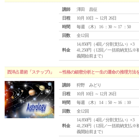
講師
澤田 昌征
日程
10月 10日 ～ 12月 26日
時間
毎週 （
木
） 16 ：30 ～ 17 ：50
回数
全12回
14,850円（4回／分割支払い）×3
料金
41,250円（12回／一括前納支払※
義開始前まで）
西洋占星術「ステップ3」 ～性格の細密分析と一生の運命の推理方法
講師
狩野 みどり
日程
10月 10日 ～ 12月 26日
時間
毎週 （
木
） 14 ：50 ～ 16 ：10
回数
全12回
14,850円（4回／分割支払い）×3
料金
41,250円（12回／一括前納支払※
義開始前まで）