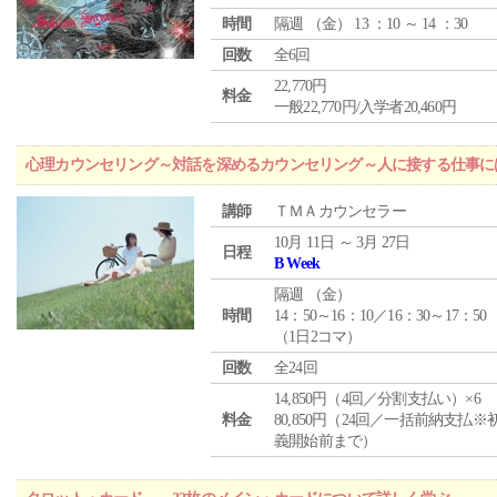
時間
隔週 （
金
） 13 ：10 ～ 14 ：30
回数
全6回
22,770円
料金
一般22,770円/入学者20,460円
心理カウンセリング～対話を深めるカウンセリング～人に接する仕事には
講師
ＴＭＡカウンセラー
10月 11日 ～ 3月 27日
日程
B Week
隔週 （
金
）
時間
14：50～16：10／16：30～17：50
（1日2コマ）
回数
全24回
14,850円（4回／分割支払い）×6
料金
80,850円（24回／一括前納支払※
義開始前まで）