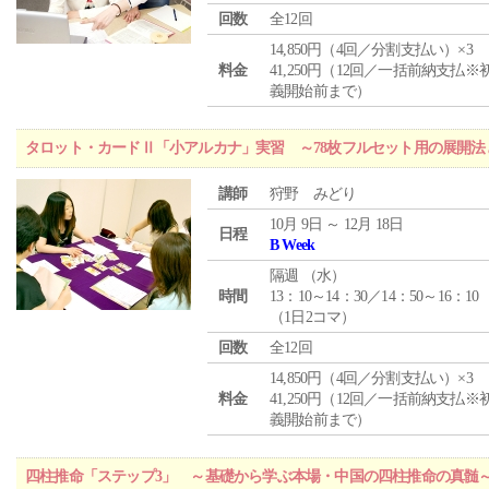
回数
全12回
14,850円（4回／分割支払い）×3
料金
41,250円（12回／一括前納支払※
義開始前まで）
タロット・カードⅡ「小アルカナ」実習 ～78枚フルセット用の展開
講師
狩野 みどり
10月 9日 ～ 12月 18日
日程
B Week
隔週 （
水
）
時間
13：10～14：30／14：50～16：10
（1日2コマ）
回数
全12回
14,850円（4回／分割支払い）×3
料金
41,250円（12回／一括前納支払※
義開始前まで）
四柱推命「ステップ3」 ～基礎から学ぶ本場・中国の四柱推命の真髄