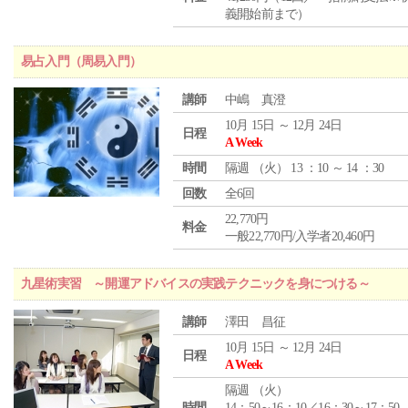
義開始前まで）
易占入門（周易入門）
講師
中嶋 真澄
10月 15日 ～ 12月 24日
日程
A Week
時間
隔週 （
火
） 13 ：10 ～ 14 ：30
回数
全6回
22,770円
料金
一般22,770円/入学者20,460円
九星術実習 ～開運アドバイスの実践テクニックを身につける～
講師
澤田 昌征
10月 15日 ～ 12月 24日
日程
A Week
隔週 （
火
）
時間
14：50～16：10／16：30～17：50