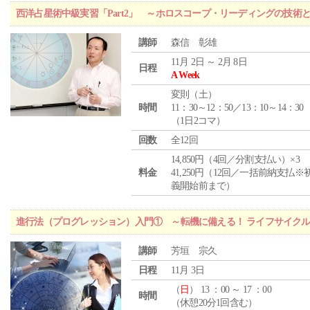
西洋占星術中級実習「Part2」 ～ホロスコープ・リーディングの技術
講師
森信 彰雄
11月 2日 ～ 2月 8日
日程
A Week
変則（土）
時間
11：30～12：50／13：10～14：30
（1日2コマ）
回数
全12回
14,850円（4回／分割支払い）×3
料金
41,250円（12回／一括前納支払※
義開始前まで）
進行法（プログレッション）入門① ～転機に備える！ ライフサイク
講師
芳垣 宗久
日程
11月 3日
（
日
） 13 ：00 ～ 17 ：00
時間
（休憩20分1回含む）