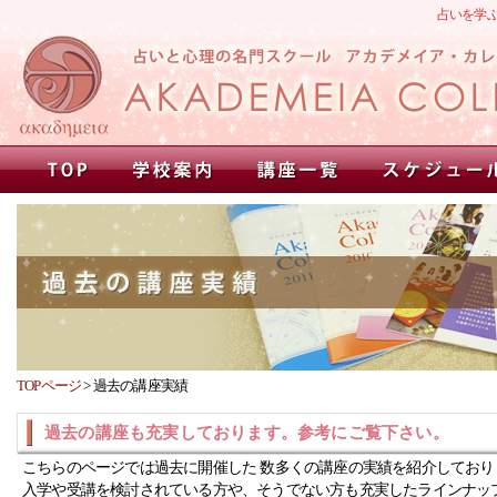
占いを学
TOPページ
>
過去の講座実績
過去の講座も充実しております。参考にご覧下さい。
こちらのページでは過去に開催した 数多くの講座の実績を紹介しており
入学や受講を検討されている方や、そうでない方も充実したラインナッ