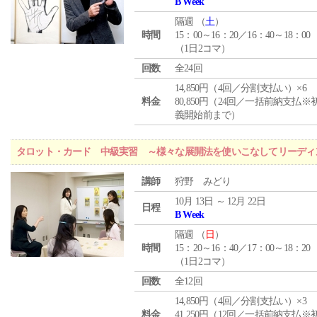
B Week
隔週 （
土
）
時間
15：00～16：20／16：40～18：00
（1日2コマ）
回数
全24回
14,850円（4回／分割支払い）×6
料金
80,850円（24回／一括前納支払※
義開始前まで）
タロット・カード 中級実習 ～様々な展開法を使いこなしてリーディ
講師
狩野 みどり
10月 13日 ～ 12月 22日
日程
B Week
隔週 （
日
）
時間
15：20～16：40／17：00～18：20
（1日2コマ）
回数
全12回
14,850円（4回／分割支払い）×3
料金
41,250円（12回／一括前納支払※