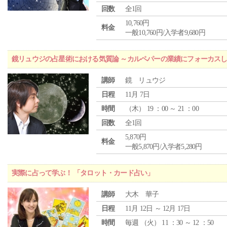
回数
全1回
10,760円
料金
一般10,760円/入学者9,680円
鏡リュウジの占星術における気質論 ～カルペパーの業績にフォーカス
講師
鏡 リュウジ
日程
11月 7日
時間
（
木
） 19 ：00 ～ 21 ：00
回数
全1回
5,870円
料金
一般5,870円/入学者5,280円
実際に占って学ぶ！ 「タロット・カード占い」
講師
大木 華子
日程
11月 12日 ～ 12月 17日
時間
毎週 （
火
） 11 ：30 ～ 12 ：50