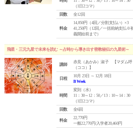
時間
11：30～12：50／13：10～14：30
（1日2コマ）
回数
全12回
14,850円（4回／分割支払い）×3
料金
41,250円（12回／一括前納支払※
義開始前まで）
飛星・三元九星で未来を読む ～占時から導き出す密教秘伝の九星術～
赤見（あかみ）淑子 【マダム呼
講師
（ココ）】
10月 23日 ～ 12月 18日
日程
B Week
変則（水）
時間
11：30～12：50／13：10～14：30
（1日2コマ）
回数
全6回
22,770円
料金
一般22,770円/入学者20,460円