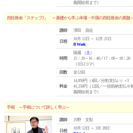
義開始前まで）
四柱推命「ステップ2」 ～基礎から学ぶ本場・中国の四柱推命の真髄
講師
澤田 昌征
10月 12日 ～ 12月 21日
日程
B Week
隔週 （
土
）
時間
15：20～16：40／17：00～18：20
（1日2コマ）
回数
全12回
14,850円（4回／分割支払い）×3
料金
41,250円（12回／一括前納支払※
義開始前まで）
手相 ～手相について詳しく学ぶ～
講師
川野 文彰
10月 12日 ～ 3月 28日
日程