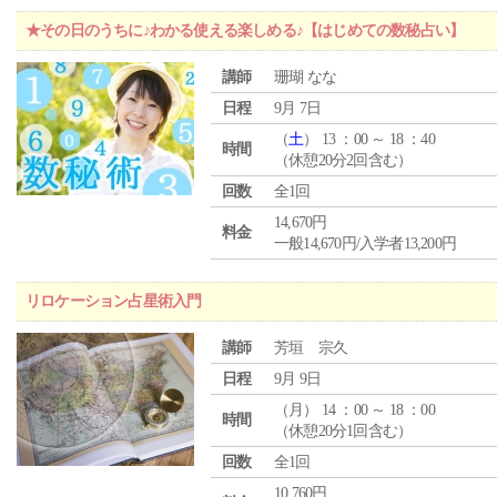
★その日のうちに♪わかる使える楽しめる♪【はじめての数秘占い】
講師
珊瑚 なな
日程
9月 7日
（
土
） 13 ：00 ～ 18 ：40
時間
（休憩20分2回含む）
回数
全1回
14,670円
料金
一般14,670円/入学者13,200円
リロケーション占星術入門
講師
芳垣 宗久
日程
9月 9日
（
月
） 14 ：00 ～ 18 ：00
時間
（休憩20分1回含む）
回数
全1回
10,760円