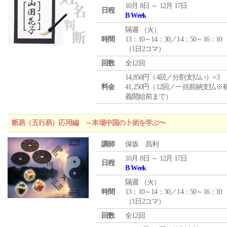
10月 8日 ～ 12月 17日
日程
B Week
隔週 （
火
）
時間
13：10～14：30／14：50～16：10
（1日2コマ）
回数
全12回
14,850円（4回／分割支払い）×3
料金
41,250円（12回／一括前納支払※
義開始前まで）
断易（五行易）応用編 ～本場中国の卜術を学ぶ〜
講師
保坂 昌利
10月 8日 ～ 12月 17日
日程
B Week
隔週 （
火
）
時間
13：10～14：30／14：50～16：10
（1日2コマ）
回数
全12回