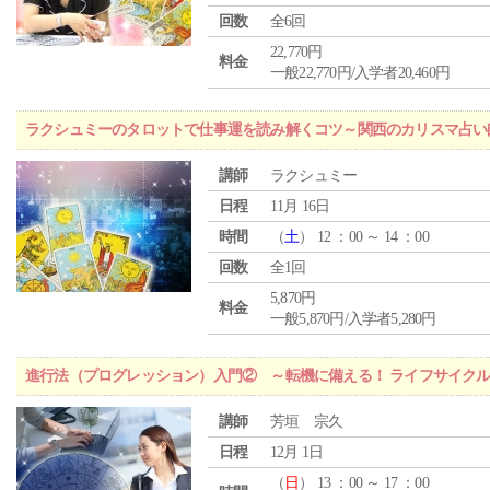
回数
全6回
22,770円
料金
一般22,770円/入学者20,460円
ラクシュミーのタロットで仕事運を読み解くコツ～関西のカリスマ占い
講師
ラクシュミー
日程
11月 16日
時間
（
土
） 12 ：00 ～ 14 ：00
回数
全1回
5,870円
料金
一般5,870円/入学者5,280円
進行法（プログレッション）入門② ～転機に備える！ ライフサイク
講師
芳垣 宗久
日程
12月 1日
（
日
） 13 ：00 ～ 17 ：00