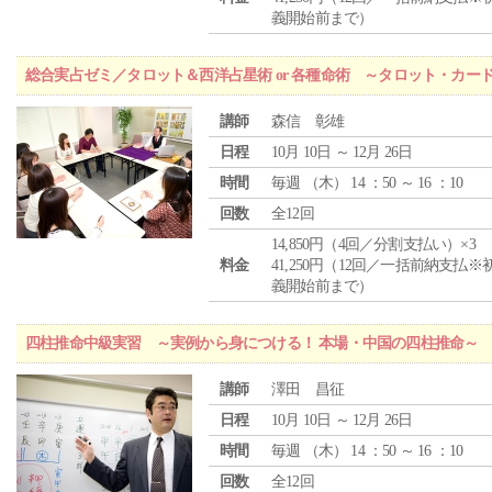
義開始前まで）
総合実占ゼミ／タロット＆西洋占星術 or 各種命術 ～タロット・カ
講師
森信 彰雄
日程
10月 10日 ～ 12月 26日
時間
毎週 （
木
） 14 ：50 ～ 16 ：10
回数
全12回
14,850円（4回／分割支払い）×3
料金
41,250円（12回／一括前納支払※
義開始前まで）
四柱推命中級実習 ～実例から身につける！ 本場・中国の四柱推命～
講師
澤田 昌征
日程
10月 10日 ～ 12月 26日
時間
毎週 （
木
） 14 ：50 ～ 16 ：10
回数
全12回