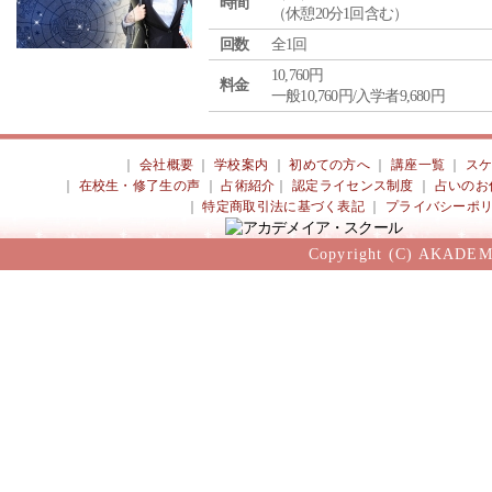
時間
（休憩20分1回含む）
回数
全1回
10,760円
料金
一般10,760円/入学者9,680円
｜
会社概要
｜
学校案内
｜
初めての方へ
｜
講座一覧
｜
ス
｜
在校生・修了生の声
｜
占術紹介
｜
認定ライセンス制度
｜
占いのお
｜
特定商取引法に基づく表記
｜
プライバシーポ
Copyright (C) AKADEM