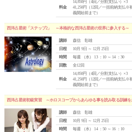
14,850円（4回／分割支払い）×3
料金
41,250円（12回／一括前納支払※
義開始前まで）
西洋占星術「ステップ2」 ～本格的な西洋占星術の世界に参入する～
講師
森信 彰雄
日程
10月 9日 ～ 12月 25日
時間
毎週 （
水
） 13 ：10 ～ 14 ：30
回数
全12回
14,850円（4回／分割支払い）×3
料金
41,250円（12回／一括前納支払※
義開始前まで）
西洋占星術初級実習 ～ホロスコープからあらゆる事を読み取る訓練を
講師
森信 彰雄
日程
10月 9日 ～ 12月 25日
時間
毎週 （
水
） 14 ：50 ～ 16 ：10