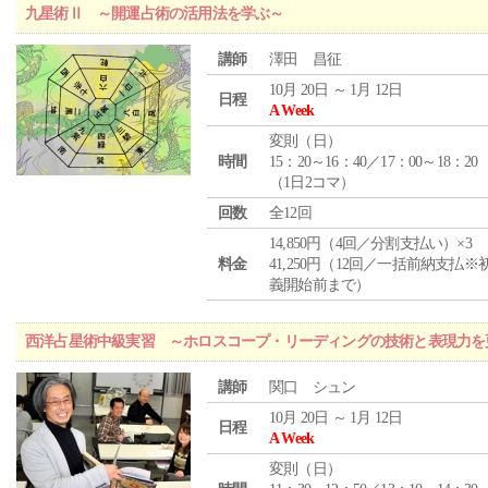
九星術Ⅱ ～開運占術の活用法を学ぶ～
講師
澤田 昌征
10月 20日 ～ 1月 12日
日程
A Week
変則（日）
時間
15：20～16：40／17：00～18：20
（1日2コマ）
回数
全12回
14,850円（4回／分割支払い）×3
料金
41,250円（12回／一括前納支払※
義開始前まで）
西洋占星術中級実習 ～ホロスコープ・リーディングの技術と表現力を
講師
関口 シュン
10月 20日 ～ 1月 12日
日程
A Week
変則（日）