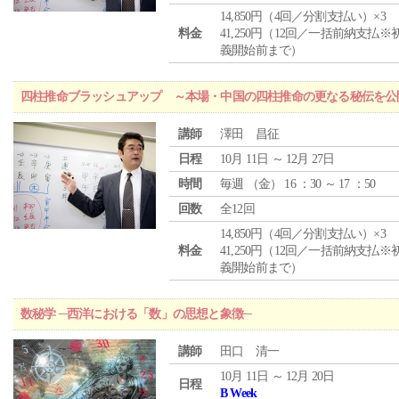
14,850円（4回／分割支払い）×3
料金
41,250円（12回／一括前納支払※
義開始前まで）
四柱推命ブラッシュアップ ～本場・中国の四柱推命の更なる秘伝を公
講師
澤田 昌征
日程
10月 11日 ～ 12月 27日
時間
毎週 （
金
） 16 ：30 ～ 17 ：50
回数
全12回
14,850円（4回／分割支払い）×3
料金
41,250円（12回／一括前納支払※
義開始前まで）
数秘学 ─西洋における「数」の思想と象徴─
講師
田口 清一
10月 11日 ～ 12月 20日
日程
B Week