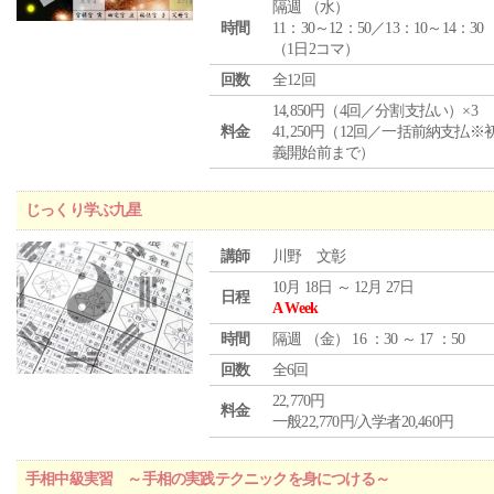
隔週 （
水
）
時間
11：30～12：50／13：10～14：30
（1日2コマ）
回数
全12回
14,850円（4回／分割支払い）×3
料金
41,250円（12回／一括前納支払※
義開始前まで）
じっくり学ぶ九星
講師
川野 文彰
10月 18日 ～ 12月 27日
日程
A Week
時間
隔週 （
金
） 16 ：30 ～ 17 ：50
回数
全6回
22,770円
料金
一般22,770円/入学者20,460円
手相中級実習 ～手相の実践テクニックを身につける～