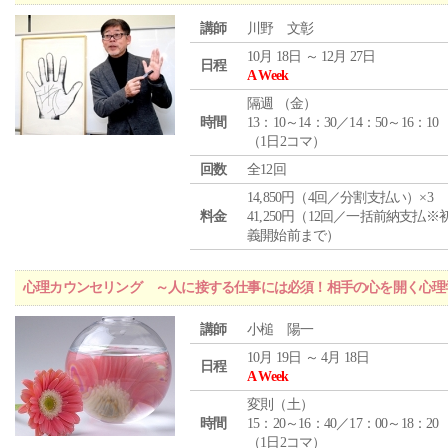
講師
川野 文彰
10月 18日 ～ 12月 27日
日程
A Week
隔週 （
金
）
時間
13：10～14：30／14：50～16：10
（1日2コマ）
回数
全12回
14,850円（4回／分割支払い）×3
料金
41,250円（12回／一括前納支払※
義開始前まで）
心理カウンセリング ～人に接する仕事には必須！相手の心を開く心理
講師
小槌 陽一
10月 19日 ～ 4月 18日
日程
A Week
変則（土）
時間
15：20～16：40／17：00～18：20
（1日2コマ）