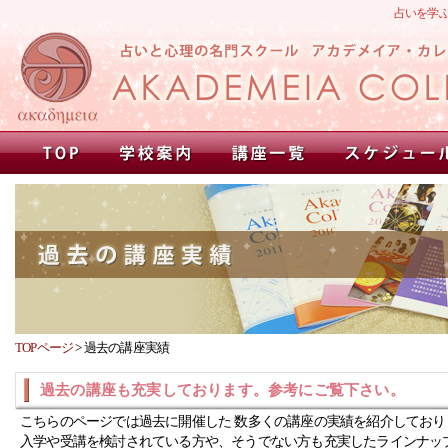
占いを学
TOPページ
>
過去の講座実績
過去の講座も充実しております。参考にご覧下さい。
こちらのページでは過去に開催した 数多くの講座の実績を紹介しており
入学や受講を検討されている方や、そうでない方も充実したラインナッ