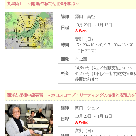
九星術Ⅱ ～開運占術の活用法を学ぶ～
講師
澤田 昌征
10月 20日 ～ 1月 12日
日程
A Week
変則（日）
時間
15：20～16：40／17：00～18：20
（1日2コマ）
回数
全12回
14,850円（4回／分割支払い）×3
料金
41,250円（12回／一括前納支払※
義開始前まで）
西洋占星術中級実習 ～ホロスコープ・リーディングの技術と表現力を
講師
関口 シュン
10月 20日 ～ 1月 12日
日程
A Week
変則（日）