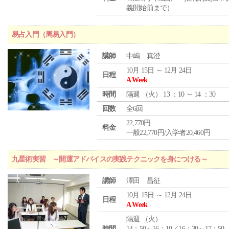
義開始前まで）
易占入門（周易入門）
講師
中嶋 真澄
10月 15日 ～ 12月 24日
日程
A Week
時間
隔週 （
火
） 13 ：10 ～ 14 ：30
回数
全6回
22,770円
料金
一般22,770円/入学者20,460円
九星術実習 ～開運アドバイスの実践テクニックを身につける～
講師
澤田 昌征
10月 15日 ～ 12月 24日
日程
A Week
隔週 （
火
）
時間
14：50～16：10／16：30～17：50