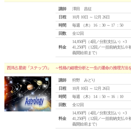
講師
澤田 昌征
日程
10月 10日 ～ 12月 26日
時間
毎週 （
木
） 16 ：30 ～ 17 ：50
回数
全12回
14,850円（4回／分割支払い）×3
料金
41,250円（12回／一括前納支払※
義開始前まで）
西洋占星術「ステップ3」 ～性格の細密分析と一生の運命の推理方法
講師
狩野 みどり
日程
10月 10日 ～ 12月 26日
時間
毎週 （
木
） 14 ：50 ～ 16 ：10
回数
全12回
14,850円（4回／分割支払い）×3
料金
41,250円（12回／一括前納支払※
義開始前まで）