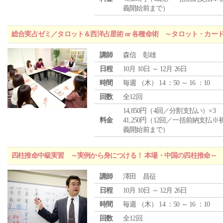
義開始前まで）
総合実占ゼミ／タロット＆西洋占星術 or 各種命術 ～タロット・カ
講師
森信 彰雄
日程
10月 10日 ～ 12月 26日
時間
毎週 （
木
） 14 ：50 ～ 16 ：10
回数
全12回
14,850円（4回／分割支払い）×3
料金
41,250円（12回／一括前納支払※
義開始前まで）
四柱推命中級実習 ～実例から身につける！ 本場・中国の四柱推命～
講師
澤田 昌征
日程
10月 10日 ～ 12月 26日
時間
毎週 （
木
） 14 ：50 ～ 16 ：10
回数
全12回