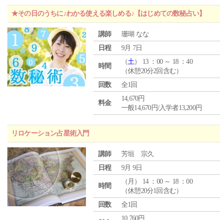
★その日のうちに♪わかる使える楽しめる♪【はじめての数秘占い】
講師
珊瑚 なな
日程
9月 7日
（
土
） 13 ：00 ～ 18 ：40
時間
（休憩20分2回含む）
回数
全1回
14,670円
料金
一般14,670円/入学者13,200円
リロケーション占星術入門
講師
芳垣 宗久
日程
9月 9日
（
月
） 14 ：00 ～ 18 ：00
時間
（休憩20分1回含む）
回数
全1回
10,760円