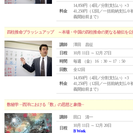
14,850円（4回／分割支払い）×3
料金
41,250円（12回／一括前納支払※
義開始前まで）
四柱推命ブラッシュアップ ～本場・中国の四柱推命の更なる秘伝を公
講師
澤田 昌征
日程
10月 11日 ～ 12月 27日
時間
毎週 （
金
） 16 ：30 ～ 17 ：50
回数
全12回
14,850円（4回／分割支払い）×3
料金
41,250円（12回／一括前納支払※
義開始前まで）
数秘学 ─西洋における「数」の思想と象徴─
講師
田口 清一
10月 11日 ～ 12月 20日
日程
B Week