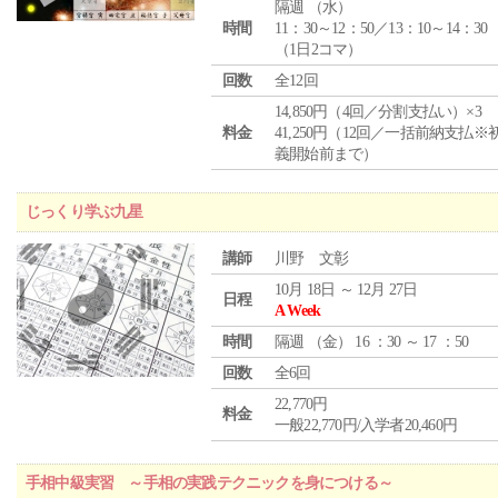
隔週 （
水
）
時間
11：30～12：50／13：10～14：30
（1日2コマ）
回数
全12回
14,850円（4回／分割支払い）×3
料金
41,250円（12回／一括前納支払※
義開始前まで）
じっくり学ぶ九星
講師
川野 文彰
10月 18日 ～ 12月 27日
日程
A Week
時間
隔週 （
金
） 16 ：30 ～ 17 ：50
回数
全6回
22,770円
料金
一般22,770円/入学者20,460円
手相中級実習 ～手相の実践テクニックを身につける～