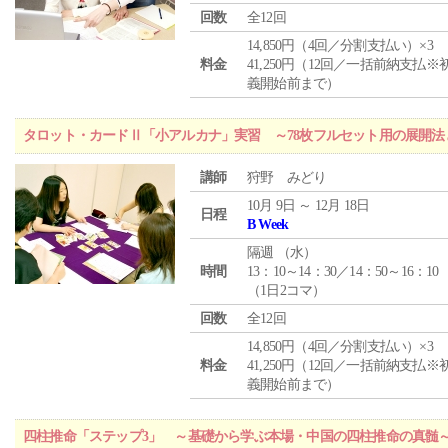
回数
全12回
14,850円（4回／分割支払い）×3
料金
41,250円（12回／一括前納支払※
義開始前まで）
タロット・カードⅡ「小アルカナ」実習 ～78枚フルセット用の展開
講師
狩野 みどり
10月 9日 ～ 12月 18日
日程
B Week
隔週 （
水
）
時間
13：10～14：30／14：50～16：10
（1日2コマ）
回数
全12回
14,850円（4回／分割支払い）×3
料金
41,250円（12回／一括前納支払※
義開始前まで）
四柱推命「ステップ3」 ～基礎から学ぶ本場・中国の四柱推命の真髄