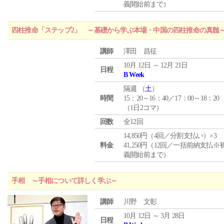
義開始前まで）
四柱推命「ステップ2」 ～基礎から学ぶ本場・中国の四柱推命の真髄
講師
澤田 昌征
10月 12日 ～ 12月 21日
日程
B Week
隔週 （
土
）
時間
15：20～16：40／17：00～18：20
（1日2コマ）
回数
全12回
14,850円（4回／分割支払い）×3
料金
41,250円（12回／一括前納支払※
義開始前まで）
手相 ～手相について詳しく学ぶ～
講師
川野 文彰
10月 12日 ～ 3月 28日
日程