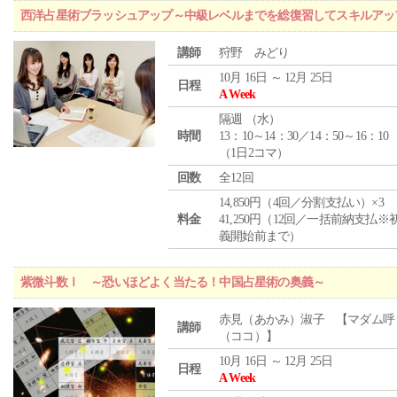
西洋占星術ブラッシュアップ～中級レベルまでを総復習してスキルアッ
講師
狩野 みどり
10月 16日 ～ 12月 25日
日程
A Week
隔週 （
水
）
時間
13：10～14：30／14：50～16：10
（1日2コマ）
回数
全12回
14,850円（4回／分割支払い）×3
料金
41,250円（12回／一括前納支払※
義開始前まで）
紫微斗数Ⅰ ～恐いほどよく当たる！中国占星術の奥義～
赤見（あかみ）淑子 【マダム呼
講師
（ココ）】
10月 16日 ～ 12月 25日
日程
A Week