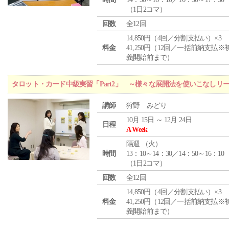
（1日2コマ）
回数
全12回
14,850円（4回／分割支払い）×3
料金
41,250円（12回／一括前納支払※
義開始前まで）
タロット・カード中級実習「Part2」 ～様々な展開法を使いこなしリ
講師
狩野 みどり
10月 15日 ～ 12月 24日
日程
A Week
隔週 （
火
）
時間
13：10～14：30／14：50～16：10
（1日2コマ）
回数
全12回
14,850円（4回／分割支払い）×3
料金
41,250円（12回／一括前納支払※
義開始前まで）