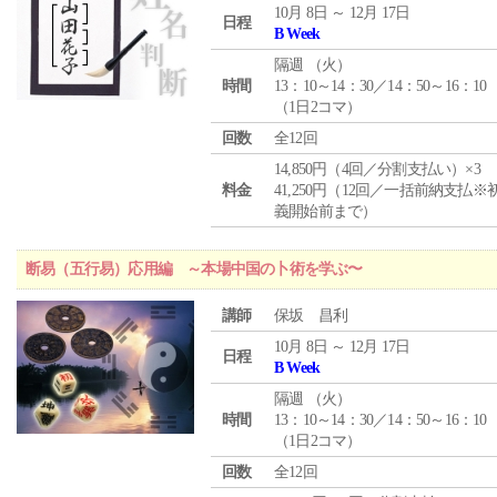
10月 8日 ～ 12月 17日
日程
B Week
隔週 （
火
）
時間
13：10～14：30／14：50～16：10
（1日2コマ）
回数
全12回
14,850円（4回／分割支払い）×3
料金
41,250円（12回／一括前納支払※
義開始前まで）
断易（五行易）応用編 ～本場中国の卜術を学ぶ〜
講師
保坂 昌利
10月 8日 ～ 12月 17日
日程
B Week
隔週 （
火
）
時間
13：10～14：30／14：50～16：10
（1日2コマ）
回数
全12回