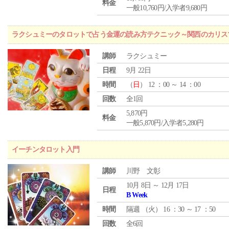
料金
一般10,760円/入学者9,680円
ラクシュミーのタロットで占う金運の読み方テクニック～関西のカリス
講師
ラクシュミー
日程
9月 22日
時間
（
日
） 12 ：00 ～ 14 ：00
回数
全1回
5,870円
料金
一般5,870円/入学者5,280円
イーチンタロット入門
講師
川野 文彰
10月 8日 ～ 12月 17日
日程
B Week
時間
隔週 （
火
） 16 ：30 ～ 17 ：50
回数
全6回