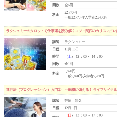
回数
全6回
22,770円
料金
一般22,770円/入学者20,460円
ラクシュミーのタロットで仕事運を読み解くコツ～関西のカリスマ占い
講師
ラクシュミー
日程
11月 16日
時間
（
土
） 12 ：00 ～ 14 ：00
回数
全1回
5,870円
料金
一般5,870円/入学者5,280円
進行法（プログレッション）入門② ～転機に備える！ ライフサイク
講師
芳垣 宗久
日程
12月 1日
（
日
） 13 ：00 ～ 17 ：00