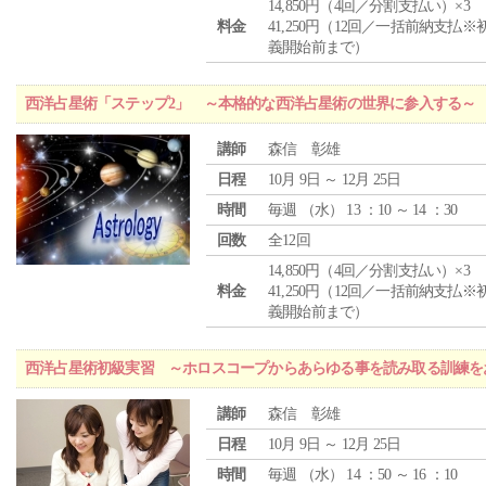
14,850円（4回／分割支払い）×3
料金
41,250円（12回／一括前納支払※
義開始前まで）
西洋占星術「ステップ2」 ～本格的な西洋占星術の世界に参入する～
講師
森信 彰雄
日程
10月 9日 ～ 12月 25日
時間
毎週 （
水
） 13 ：10 ～ 14 ：30
回数
全12回
14,850円（4回／分割支払い）×3
料金
41,250円（12回／一括前納支払※
義開始前まで）
西洋占星術初級実習 ～ホロスコープからあらゆる事を読み取る訓練を
講師
森信 彰雄
日程
10月 9日 ～ 12月 25日
時間
毎週 （
水
） 14 ：50 ～ 16 ：10