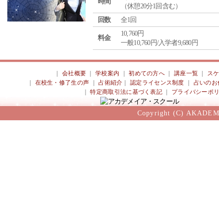
時間
（休憩20分1回含む）
回数
全1回
10,760円
料金
一般10,760円/入学者9,680円
｜
会社概要
｜
学校案内
｜
初めての方へ
｜
講座一覧
｜
ス
｜
在校生・修了生の声
｜
占術紹介
｜
認定ライセンス制度
｜
占いのお
｜
特定商取引法に基づく表記
｜
プライバシーポ
Copyright (C) AKADEM