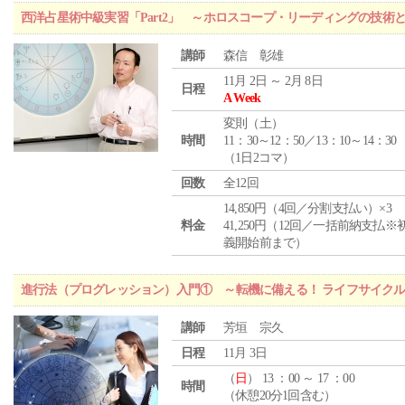
西洋占星術中級実習「Part2」 ～ホロスコープ・リーディングの技術
講師
森信 彰雄
11月 2日 ～ 2月 8日
日程
A Week
変則（土）
時間
11：30～12：50／13：10～14：30
（1日2コマ）
回数
全12回
14,850円（4回／分割支払い）×3
料金
41,250円（12回／一括前納支払※
義開始前まで）
進行法（プログレッション）入門① ～転機に備える！ ライフサイク
講師
芳垣 宗久
日程
11月 3日
（
日
） 13 ：00 ～ 17 ：00
時間
（休憩20分1回含む）