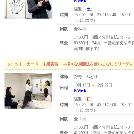
B Week
隔週 （
土
）
時間
15：00～16：20／16：40～18：00
（1日2コマ）
回数
全24回
14,850円（4回／分割支払い）×6
料金
80,850円（24回／一括前納支払※
義開始前まで）
タロット・カード 中級実習 ～様々な展開法を使いこなしてリーディ
講師
狩野 みどり
10月 13日 ～ 12月 22日
日程
B Week
隔週 （
日
）
時間
15：20～16：40／17：00～18：20
（1日2コマ）
回数
全12回
14,850円（4回／分割支払い）×3
料金
41,250円（12回／一括前納支払※