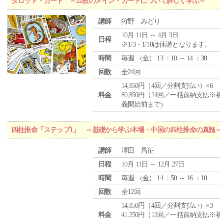
タロット・カード ～22枚のメイン・カードについて詳しく学ぶ～
講師
狩野 みどり
10月 11日 ～ 4月 3日
日程
※1/3・1/10は休講となります。
時間
毎週 （
金
） 13 ：10 ～ 14 ：30
回数
全24回
14,850円（4回／分割支払い）×6
料金
80,850円（24回／一括前納支払※
義開始前まで）
四柱推命「ステップ1」 ～基礎から学ぶ本場・中国の四柱推命の真髄
講師
澤田 昌征
日程
10月 11日 ～ 12月 27日
時間
毎週 （
金
） 14 ：50 ～ 16 ：10
回数
全12回
14,850円（4回／分割支払い）×3
料金
41,250円（12回／一括前納支払※