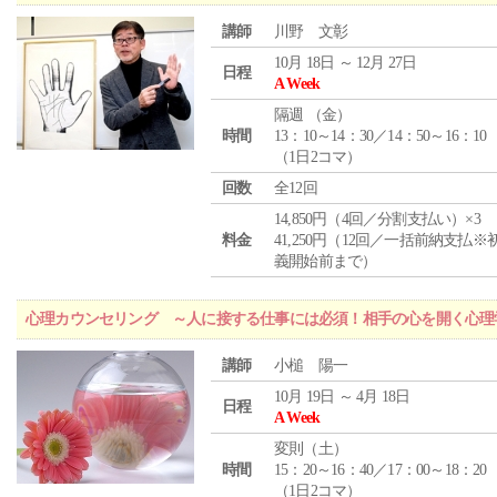
講師
川野 文彰
10月 18日 ～ 12月 27日
日程
A Week
隔週 （
金
）
時間
13：10～14：30／14：50～16：10
（1日2コマ）
回数
全12回
14,850円（4回／分割支払い）×3
料金
41,250円（12回／一括前納支払※
義開始前まで）
心理カウンセリング ～人に接する仕事には必須！相手の心を開く心理
講師
小槌 陽一
10月 19日 ～ 4月 18日
日程
A Week
変則（土）
時間
15：20～16：40／17：00～18：20
（1日2コマ）