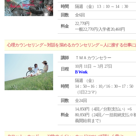
時間
隔週 （
金
） 13 ：10 ～ 14 ：30
回数
全6回
22,770円
料金
一般22,770円/入学者20,460円
心理カウンセリング～対話を深めるカウンセリング～人に接する仕事には
講師
ＴＭＡカウンセラー
10月 11日 ～ 3月 27日
日程
B Week
隔週 （
金
）
時間
14：50～16：10／16：30～17：50
（1日2コマ）
回数
全24回
14,850円（4回／分割支払い）×6
料金
80,850円（24回／一括前納支払※
義開始前まで）