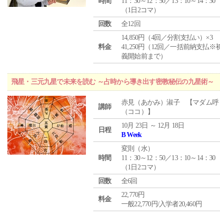
時間
11：30～12：50／13：10～14：30
（1日2コマ）
回数
全12回
14,850円（4回／分割支払い）×3
料金
41,250円（12回／一括前納支払※
義開始前まで）
飛星・三元九星で未来を読む ～占時から導き出す密教秘伝の九星術～
赤見（あかみ）淑子 【マダム呼
講師
（ココ）】
10月 23日 ～ 12月 18日
日程
B Week
変則（水）
時間
11：30～12：50／13：10～14：30
（1日2コマ）
回数
全6回
22,770円
料金
一般22,770円/入学者20,460円