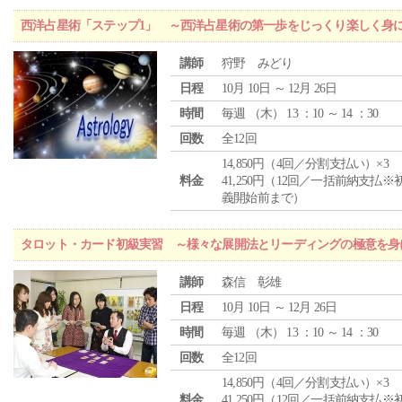
西洋占星術「ステップ1」 ～西洋占星術の第一歩をじっくり楽しく身
講師
狩野 みどり
日程
10月 10日 ～ 12月 26日
時間
毎週 （
木
） 13 ：10 ～ 14 ：30
回数
全12回
14,850円（4回／分割支払い）×3
料金
41,250円（12回／一括前納支払※
義開始前まで）
タロット・カード初級実習 ～様々な展開法とリーディングの極意を身
講師
森信 彰雄
日程
10月 10日 ～ 12月 26日
時間
毎週 （
木
） 13 ：10 ～ 14 ：30
回数
全12回
14,850円（4回／分割支払い）×3
料金
41,250円（12回／一括前納支払※