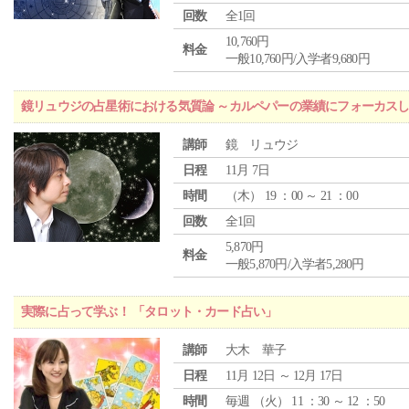
回数
全1回
10,760円
料金
一般10,760円/入学者9,680円
鏡リュウジの占星術における気質論 ～カルペパーの業績にフォーカス
講師
鏡 リュウジ
日程
11月 7日
時間
（
木
） 19 ：00 ～ 21 ：00
回数
全1回
5,870円
料金
一般5,870円/入学者5,280円
実際に占って学ぶ！ 「タロット・カード占い」
講師
大木 華子
日程
11月 12日 ～ 12月 17日
時間
毎週 （
火
） 11 ：30 ～ 12 ：50