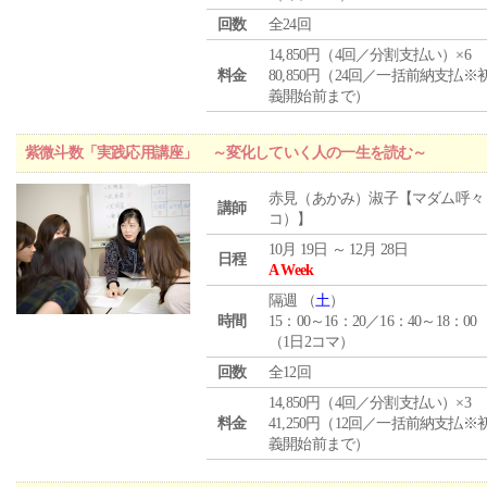
回数
全24回
14,850円（4回／分割支払い）×6
料金
80,850円（24回／一括前納支払※
義開始前まで）
紫微斗数「実践応用講座」 ～変化していく人の一生を読む～
赤見（あかみ）淑子【マダム呼々
講師
コ）】
10月 19日 ～ 12月 28日
日程
A Week
隔週 （
土
）
時間
15：00～16：20／16：40～18：00
（1日2コマ）
回数
全12回
14,850円（4回／分割支払い）×3
料金
41,250円（12回／一括前納支払※
義開始前まで）