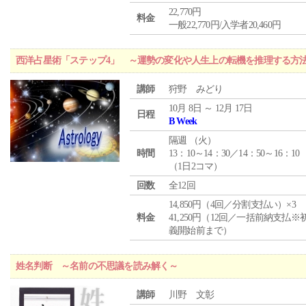
22,770円
料金
一般22,770円/入学者20,460円
西洋占星術「ステップ4」 ～運勢の変化や人生上の転機を推理する方
講師
狩野 みどり
10月 8日 ～ 12月 17日
日程
B Week
隔週 （
火
）
時間
13：10～14：30／14：50～16：10
（1日2コマ）
回数
全12回
14,850円（4回／分割支払い）×3
料金
41,250円（12回／一括前納支払※
義開始前まで）
姓名判断 ～名前の不思議を読み解く～
講師
川野 文彰