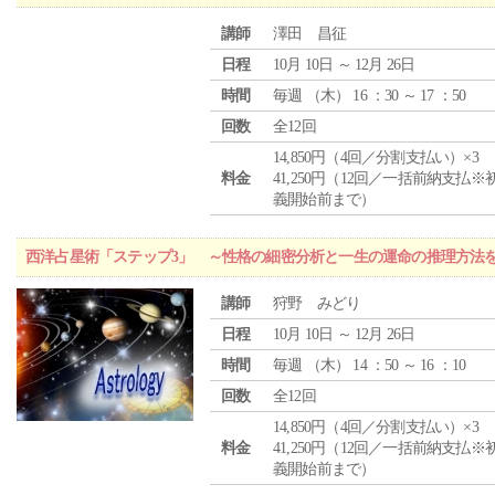
講師
澤田 昌征
日程
10月 10日 ～ 12月 26日
時間
毎週 （
木
） 16 ：30 ～ 17 ：50
回数
全12回
14,850円（4回／分割支払い）×3
料金
41,250円（12回／一括前納支払※
義開始前まで）
西洋占星術「ステップ3」 ～性格の細密分析と一生の運命の推理方法
講師
狩野 みどり
日程
10月 10日 ～ 12月 26日
時間
毎週 （
木
） 14 ：50 ～ 16 ：10
回数
全12回
14,850円（4回／分割支払い）×3
料金
41,250円（12回／一括前納支払※
義開始前まで）