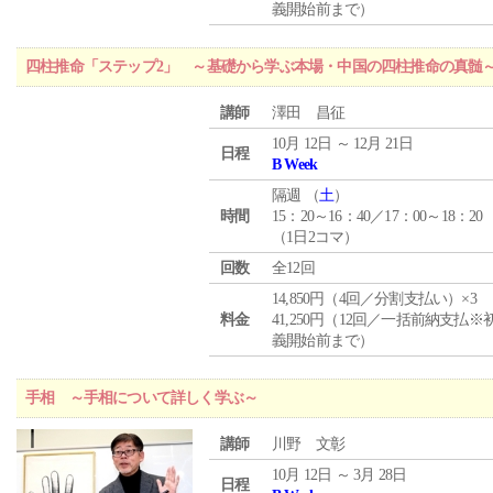
義開始前まで）
四柱推命「ステップ2」 ～基礎から学ぶ本場・中国の四柱推命の真髄
講師
澤田 昌征
10月 12日 ～ 12月 21日
日程
B Week
隔週 （
土
）
時間
15：20～16：40／17：00～18：20
（1日2コマ）
回数
全12回
14,850円（4回／分割支払い）×3
料金
41,250円（12回／一括前納支払※
義開始前まで）
手相 ～手相について詳しく学ぶ～
講師
川野 文彰
10月 12日 ～ 3月 28日
日程