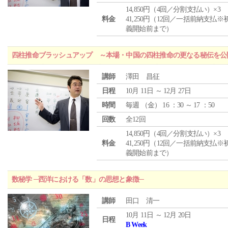
14,850円（4回／分割支払い）×3
料金
41,250円（12回／一括前納支払※
義開始前まで）
四柱推命ブラッシュアップ ～本場・中国の四柱推命の更なる秘伝を公
講師
澤田 昌征
日程
10月 11日 ～ 12月 27日
時間
毎週 （
金
） 16 ：30 ～ 17 ：50
回数
全12回
14,850円（4回／分割支払い）×3
料金
41,250円（12回／一括前納支払※
義開始前まで）
数秘学 ─西洋における「数」の思想と象徴─
講師
田口 清一
10月 11日 ～ 12月 20日
日程
B Week