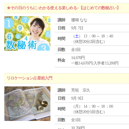
★その日のうちに♪わかる使える楽しめる♪【はじめての数秘占い】
講師
珊瑚 なな
日程
9月 7日
（
土
） 13 ：00 ～ 18 ：40
時間
（休憩20分2回含む）
回数
全1回
14,670円
料金
一般14,670円/入学者13,200円
リロケーション占星術入門
講師
芳垣 宗久
日程
9月 9日
（
月
） 14 ：00 ～ 18 ：00
時間
（休憩20分1回含む）
回数
全1回
10,760円