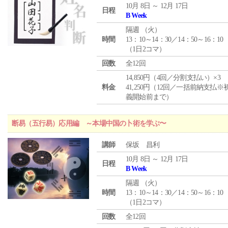
10月 8日 ～ 12月 17日
日程
B Week
隔週 （
火
）
時間
13：10～14：30／14：50～16：10
（1日2コマ）
回数
全12回
14,850円（4回／分割支払い）×3
料金
41,250円（12回／一括前納支払※
義開始前まで）
断易（五行易）応用編 ～本場中国の卜術を学ぶ〜
講師
保坂 昌利
10月 8日 ～ 12月 17日
日程
B Week
隔週 （
火
）
時間
13：10～14：30／14：50～16：10
（1日2コマ）
回数
全12回