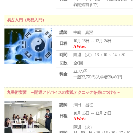
義開始前まで）
易占入門（周易入門）
講師
中嶋 真澄
10月 15日 ～ 12月 24日
日程
A Week
時間
隔週 （
火
） 13 ：10 ～ 14 ：30
回数
全6回
22,770円
料金
一般22,770円/入学者20,460円
九星術実習 ～開運アドバイスの実践テクニックを身につける～
講師
澤田 昌征
10月 15日 ～ 12月 24日
日程
A Week
隔週 （
火
）
時間
14：50～16：10／16：30～17：50