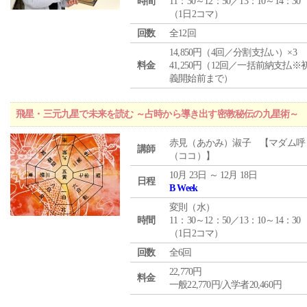
時間
11：30～12：50／13：10～14：30
（1日2コマ）
回数
全12回
14,850円（4回／分割支払い）×3
料金
41,250円（12回／一括前納支払※
義開始前まで）
飛星・三元九星で未来を読む ～占時から導き出す密教秘伝の九星術～
赤見（あかみ）淑子 【マダム呼
講師
（ココ）】
10月 23日 ～ 12月 18日
日程
B Week
変則（水）
時間
11：30～12：50／13：10～14：30
（1日2コマ）
回数
全6回
22,770円
料金
一般22,770円/入学者20,460円