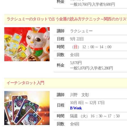
料金
一般10,760円/入学者9,680円
ラクシュミーのタロットで占う金運の読み方テクニック～関西のカリス
講師
ラクシュミー
日程
9月 22日
時間
（
日
） 12 ：00 ～ 14 ：00
回数
全1回
5,870円
料金
一般5,870円/入学者5,280円
イーチンタロット入門
講師
川野 文彰
10月 8日 ～ 12月 17日
日程
B Week
時間
隔週 （
火
） 16 ：30 ～ 17 ：50
回数
全6回