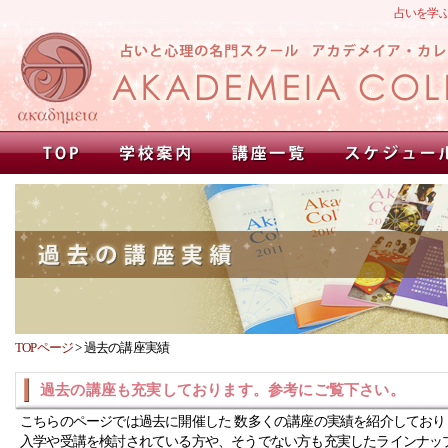
占いを学
TOPページ
>
過去の講座実績
過去の講座も充実しております。参考にご覧下さい。
こちらのページでは過去に開催した 数多くの講座の実績を紹介しており
入学や受講を検討されている方や、そうでない方も充実したラインナッ