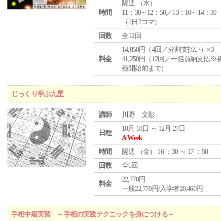
隔週 （
水
）
時間
11：30～12：50／13：10～14：30
（1日2コマ）
回数
全12回
14,850円（4回／分割支払い）×3
料金
41,250円（12回／一括前納支払※
義開始前まで）
じっくり学ぶ九星
講師
川野 文彰
10月 18日 ～ 12月 27日
日程
A Week
時間
隔週 （
金
） 16 ：30 ～ 17 ：50
回数
全6回
22,770円
料金
一般22,770円/入学者20,460円
手相中級実習 ～手相の実践テクニックを身につける～