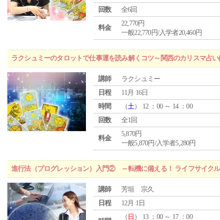
回数
全6回
22,770円
料金
一般22,770円/入学者20,460円
ラクシュミーのタロットで仕事運を読み解くコツ～関西のカリスマ占い
講師
ラクシュミー
日程
11月 16日
時間
（
土
） 12 ：00 ～ 14 ：00
回数
全1回
5,870円
料金
一般5,870円/入学者5,280円
進行法（プログレッション）入門② ～転機に備える！ ライフサイク
講師
芳垣 宗久
日程
12月 1日
（
日
） 13 ：00 ～ 17 ：00