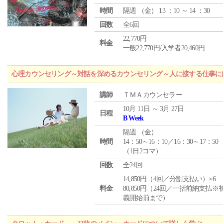
時間
隔週 （
金
） 13 ：10 ～ 14 ：30
回数
全6回
22,770円
料金
一般22,770円/入学者20,460円
心理カウンセリング～対話を深めるカウンセリング～人に接する仕事には
講師
ＴＭＡカウンセラー
10月 11日 ～ 3月 27日
日程
B Week
隔週 （
金
）
時間
14：50～16：10／16：30～17：50
（1日2コマ）
回数
全24回
14,850円（4回／分割支払い）×6
料金
80,850円（24回／一括前納支払※
義開始前まで）