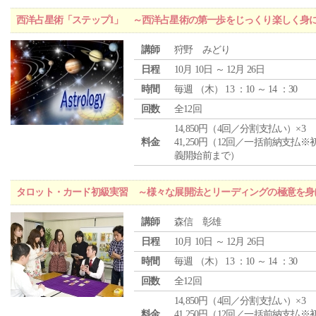
西洋占星術「ステップ1」 ～西洋占星術の第一歩をじっくり楽しく身
講師
狩野 みどり
日程
10月 10日 ～ 12月 26日
時間
毎週 （
木
） 13 ：10 ～ 14 ：30
回数
全12回
14,850円（4回／分割支払い）×3
料金
41,250円（12回／一括前納支払※
義開始前まで）
タロット・カード初級実習 ～様々な展開法とリーディングの極意を身
講師
森信 彰雄
日程
10月 10日 ～ 12月 26日
時間
毎週 （
木
） 13 ：10 ～ 14 ：30
回数
全12回
14,850円（4回／分割支払い）×3
料金
41,250円（12回／一括前納支払※