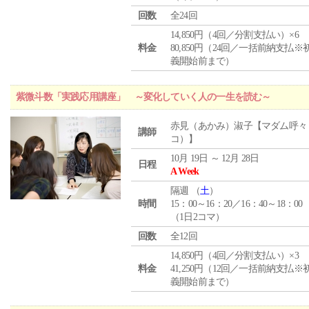
回数
全24回
14,850円（4回／分割支払い）×6
料金
80,850円（24回／一括前納支払※
義開始前まで）
紫微斗数「実践応用講座」 ～変化していく人の一生を読む～
赤見（あかみ）淑子【マダム呼々
講師
コ）】
10月 19日 ～ 12月 28日
日程
A Week
隔週 （
土
）
時間
15：00～16：20／16：40～18：00
（1日2コマ）
回数
全12回
14,850円（4回／分割支払い）×3
料金
41,250円（12回／一括前納支払※
義開始前まで）