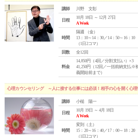
講師
川野 文彰
10月 18日 ～ 12月 27日
日程
A Week
隔週 （
金
）
時間
13：10～14：30／14：50～16：10
（1日2コマ）
回数
全12回
14,850円（4回／分割支払い）×3
料金
41,250円（12回／一括前納支払※
義開始前まで）
心理カウンセリング ～人に接する仕事には必須！相手の心を開く心理
講師
小槌 陽一
10月 19日 ～ 4月 18日
日程
A Week
変則（土）
時間
15：20～16：40／17：00～18：20
（1日2コマ）