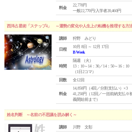
22,770円
料金
一般22,770円/入学者20,460円
西洋占星術「ステップ4」 ～運勢の変化や人生上の転機を推理する方
講師
狩野 みどり
10月 8日 ～ 12月 17日
日程
B Week
隔週 （
火
）
時間
13：10～14：30／14：50～16：10
（1日2コマ）
回数
全12回
14,850円（4回／分割支払い）×3
料金
41,250円（12回／一括前納支払※
義開始前まで）
姓名判断 ～名前の不思議を読み解く～
講師
川野 文彰