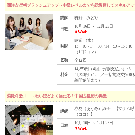
西洋占星術ブラッシュアップ～中級レベルまでを総復習してスキルアッ
講師
狩野 みどり
10月 16日 ～ 12月 25日
日程
A Week
隔週 （
水
）
時間
13：10～14：30／14：50～16：10
（1日2コマ）
回数
全12回
14,850円（4回／分割支払い）×3
料金
41,250円（12回／一括前納支払※
義開始前まで）
紫微斗数Ⅰ ～恐いほどよく当たる！中国占星術の奥義～
赤見（あかみ）淑子 【マダム呼
講師
（ココ）】
10月 16日 ～ 12月 25日
日程
A Week