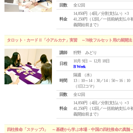
回数
全12回
14,850円（4回／分割支払い）×3
料金
41,250円（12回／一括前納支払※
義開始前まで）
タロット・カードⅡ「小アルカナ」実習 ～78枚フルセット用の展開
講師
狩野 みどり
10月 9日 ～ 12月 18日
日程
B Week
隔週 （
水
）
時間
13：10～14：30／14：50～16：10
（1日2コマ）
回数
全12回
14,850円（4回／分割支払い）×3
料金
41,250円（12回／一括前納支払※
義開始前まで）
四柱推命「ステップ3」 ～基礎から学ぶ本場・中国の四柱推命の真髄