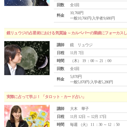
回数
全1回
10,760円
料金
一般10,760円/入学者9,680円
鏡リュウジの占星術における気質論 ～カルペパーの業績にフォーカス
講師
鏡 リュウジ
日程
11月 7日
時間
（
木
） 19 ：00 ～ 21 ：00
回数
全1回
5,870円
料金
一般5,870円/入学者5,280円
実際に占って学ぶ！ 「タロット・カード占い」
講師
大木 華子
日程
11月 12日 ～ 12月 17日
時間
毎週 （
火
） 11 ：30 ～ 12 ：50