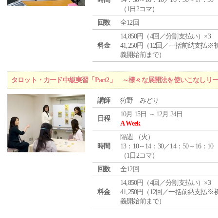
（1日2コマ）
回数
全12回
14,850円（4回／分割支払い）×3
料金
41,250円（12回／一括前納支払※
義開始前まで）
タロット・カード中級実習「Part2」 ～様々な展開法を使いこなしリ
講師
狩野 みどり
10月 15日 ～ 12月 24日
日程
A Week
隔週 （
火
）
時間
13：10～14：30／14：50～16：10
（1日2コマ）
回数
全12回
14,850円（4回／分割支払い）×3
料金
41,250円（12回／一括前納支払※
義開始前まで）