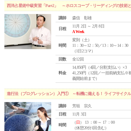
西洋占星術中級実習「Part2」 ～ホロスコープ・リーディングの技術
講師
森信 彰雄
11月 2日 ～ 2月 8日
日程
A Week
変則（土）
時間
11：30～12：50／13：10～14：30
（1日2コマ）
回数
全12回
14,850円（4回／分割支払い）×3
料金
41,250円（12回／一括前納支払※
義開始前まで）
進行法（プログレッション）入門① ～転機に備える！ ライフサイク
講師
芳垣 宗久
日程
11月 3日
（
日
） 13 ：00 ～ 17 ：00
時間
（休憩20分1回含む）