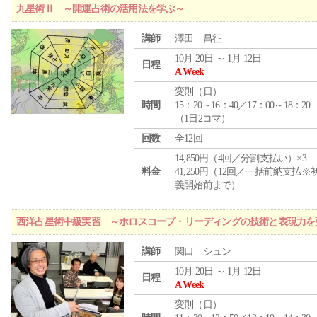
九星術Ⅱ ～開運占術の活用法を学ぶ～
講師
澤田 昌征
10月 20日 ～ 1月 12日
日程
A Week
変則（日）
時間
15：20～16：40／17：00～18：20
（1日2コマ）
回数
全12回
14,850円（4回／分割支払い）×3
料金
41,250円（12回／一括前納支払※
義開始前まで）
西洋占星術中級実習 ～ホロスコープ・リーディングの技術と表現力を
講師
関口 シュン
10月 20日 ～ 1月 12日
日程
A Week
変則（日）