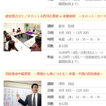
義開始前まで）
総合実占ゼミ／タロット＆西洋占星術 or 各種命術 ～タロット・カ
講師
森信 彰雄
日程
10月 10日 ～ 12月 26日
時間
毎週 （
木
） 14 ：50 ～ 16 ：10
回数
全12回
14,850円（4回／分割支払い）×3
料金
41,250円（12回／一括前納支払※
義開始前まで）
四柱推命中級実習 ～実例から身につける！ 本場・中国の四柱推命～
講師
澤田 昌征
日程
10月 10日 ～ 12月 26日
時間
毎週 （
木
） 14 ：50 ～ 16 ：10
回数
全12回