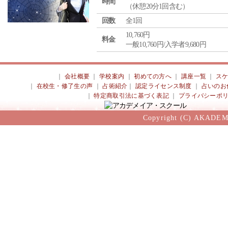
時間
（休憩20分1回含む）
回数
全1回
10,760円
料金
一般10,760円/入学者9,680円
｜
会社概要
｜
学校案内
｜
初めての方へ
｜
講座一覧
｜
ス
｜
在校生・修了生の声
｜
占術紹介
｜
認定ライセンス制度
｜
占いのお
｜
特定商取引法に基づく表記
｜
プライバシーポ
Copyright (C) AKADEM