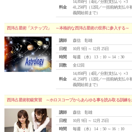
14,850円（4回／分割支払い）×3
料金
41,250円（12回／一括前納支払※
義開始前まで）
西洋占星術「ステップ2」 ～本格的な西洋占星術の世界に参入する～
講師
森信 彰雄
日程
10月 9日 ～ 12月 25日
時間
毎週 （
水
） 13 ：10 ～ 14 ：30
回数
全12回
14,850円（4回／分割支払い）×3
料金
41,250円（12回／一括前納支払※
義開始前まで）
西洋占星術初級実習 ～ホロスコープからあらゆる事を読み取る訓練を
講師
森信 彰雄
日程
10月 9日 ～ 12月 25日
時間
毎週 （
水
） 14 ：50 ～ 16 ：10