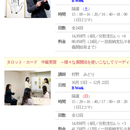
B Week
隔週 （
土
）
時間
15：00～16：20／16：40～18：00
（1日2コマ）
回数
全24回
14,850円（4回／分割支払い）×6
料金
80,850円（24回／一括前納支払※
義開始前まで）
タロット・カード 中級実習 ～様々な展開法を使いこなしてリーディ
講師
狩野 みどり
10月 13日 ～ 12月 22日
日程
B Week
隔週 （
日
）
時間
15：20～16：40／17：00～18：20
（1日2コマ）
回数
全12回
14,850円（4回／分割支払い）×3
料金
41,250円（12回／一括前納支払※