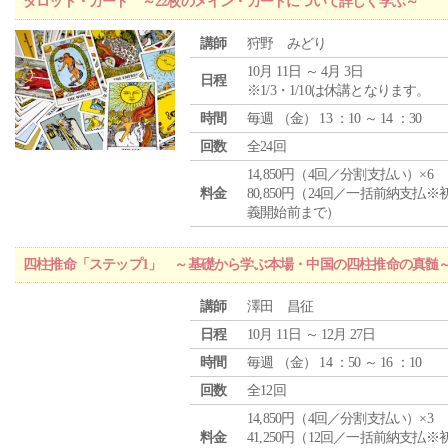
タロット・カード ～22枚のメイン・カードについて詳しく学ぶ～
講師
狩野 みどり
10月 11日 ～ 4月 3日
日程
※1/3・1/10は休講となります。
時間
毎週 （
金
） 13 ：10 ～ 14 ：30
回数
全24回
14,850円（4回／分割支払い）×6
料金
80,850円（24回／一括前納支払※
義開始前まで）
四柱推命「ステップ1」 ～基礎から学ぶ本場・中国の四柱推命の真髄
講師
澤田 昌征
日程
10月 11日 ～ 12月 27日
時間
毎週 （
金
） 14 ：50 ～ 16 ：10
回数
全12回
14,850円（4回／分割支払い）×3
料金
41,250円（12回／一括前納支払※