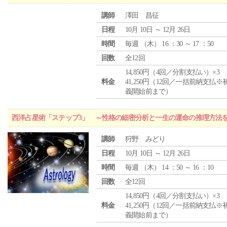
講師
澤田 昌征
日程
10月 10日 ～ 12月 26日
時間
毎週 （
木
） 16 ：30 ～ 17 ：50
回数
全12回
14,850円（4回／分割支払い）×3
料金
41,250円（12回／一括前納支払※
義開始前まで）
西洋占星術「ステップ3」 ～性格の細密分析と一生の運命の推理方法
講師
狩野 みどり
日程
10月 10日 ～ 12月 26日
時間
毎週 （
木
） 14 ：50 ～ 16 ：10
回数
全12回
14,850円（4回／分割支払い）×3
料金
41,250円（12回／一括前納支払※
義開始前まで）