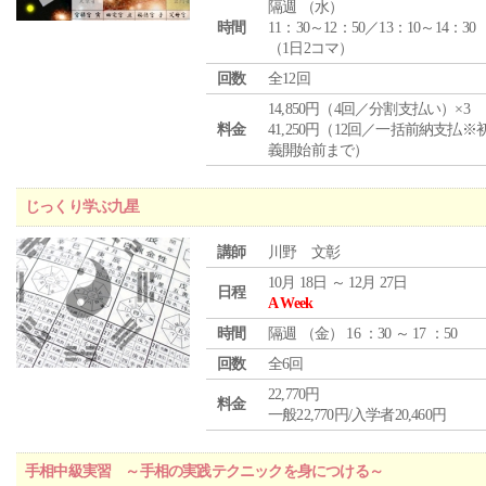
隔週 （
水
）
時間
11：30～12：50／13：10～14：30
（1日2コマ）
回数
全12回
14,850円（4回／分割支払い）×3
料金
41,250円（12回／一括前納支払※
義開始前まで）
じっくり学ぶ九星
講師
川野 文彰
10月 18日 ～ 12月 27日
日程
A Week
時間
隔週 （
金
） 16 ：30 ～ 17 ：50
回数
全6回
22,770円
料金
一般22,770円/入学者20,460円
手相中級実習 ～手相の実践テクニックを身につける～