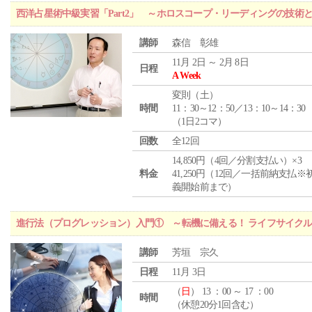
西洋占星術中級実習「Part2」 ～ホロスコープ・リーディングの技術
講師
森信 彰雄
11月 2日 ～ 2月 8日
日程
A Week
変則（土）
時間
11：30～12：50／13：10～14：30
（1日2コマ）
回数
全12回
14,850円（4回／分割支払い）×3
料金
41,250円（12回／一括前納支払※
義開始前まで）
進行法（プログレッション）入門① ～転機に備える！ ライフサイク
講師
芳垣 宗久
日程
11月 3日
（
日
） 13 ：00 ～ 17 ：00
時間
（休憩20分1回含む）