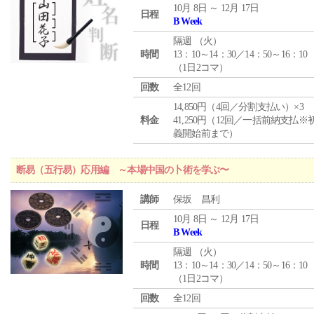
10月 8日 ～ 12月 17日
日程
B Week
隔週 （
火
）
時間
13：10～14：30／14：50～16：10
（1日2コマ）
回数
全12回
14,850円（4回／分割支払い）×3
料金
41,250円（12回／一括前納支払※
義開始前まで）
断易（五行易）応用編 ～本場中国の卜術を学ぶ〜
講師
保坂 昌利
10月 8日 ～ 12月 17日
日程
B Week
隔週 （
火
）
時間
13：10～14：30／14：50～16：10
（1日2コマ）
回数
全12回