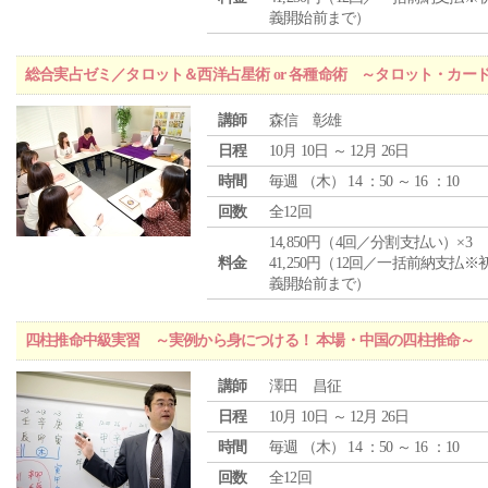
義開始前まで）
総合実占ゼミ／タロット＆西洋占星術 or 各種命術 ～タロット・カ
講師
森信 彰雄
日程
10月 10日 ～ 12月 26日
時間
毎週 （
木
） 14 ：50 ～ 16 ：10
回数
全12回
14,850円（4回／分割支払い）×3
料金
41,250円（12回／一括前納支払※
義開始前まで）
四柱推命中級実習 ～実例から身につける！ 本場・中国の四柱推命～
講師
澤田 昌征
日程
10月 10日 ～ 12月 26日
時間
毎週 （
木
） 14 ：50 ～ 16 ：10
回数
全12回