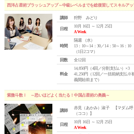
西洋占星術ブラッシュアップ～中級レベルまでを総復習してスキルアッ
講師
狩野 みどり
10月 16日 ～ 12月 25日
日程
A Week
隔週 （
水
）
時間
13：10～14：30／14：50～16：10
（1日2コマ）
回数
全12回
14,850円（4回／分割支払い）×3
料金
41,250円（12回／一括前納支払※
義開始前まで）
紫微斗数Ⅰ ～恐いほどよく当たる！中国占星術の奥義～
赤見（あかみ）淑子 【マダム呼
講師
（ココ）】
10月 16日 ～ 12月 25日
日程
A Week