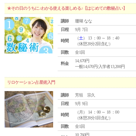
★その日のうちに♪わかる使える楽しめる♪【はじめての数秘占い】
講師
珊瑚 なな
日程
9月 7日
（
土
） 13 ：00 ～ 18 ：40
時間
（休憩20分2回含む）
回数
全1回
14,670円
料金
一般14,670円/入学者13,200円
リロケーション占星術入門
講師
芳垣 宗久
日程
9月 9日
（
月
） 14 ：00 ～ 18 ：00
時間
（休憩20分1回含む）
回数
全1回
10,760円