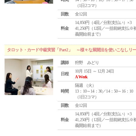
（1日2コマ）
回数
全12回
14,850円（4回／分割支払い）×3
料金
41,250円（12回／一括前納支払※
義開始前まで）
タロット・カード中級実習「Part2」 ～様々な展開法を使いこなしリ
講師
狩野 みどり
10月 15日 ～ 12月 24日
日程
A Week
隔週 （
火
）
時間
13：10～14：30／14：50～16：10
（1日2コマ）
回数
全12回
14,850円（4回／分割支払い）×3
料金
41,250円（12回／一括前納支払※
義開始前まで）