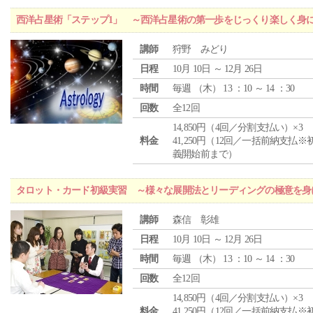
西洋占星術「ステップ1」 ～西洋占星術の第一歩をじっくり楽しく身
講師
狩野 みどり
日程
10月 10日 ～ 12月 26日
時間
毎週 （
木
） 13 ：10 ～ 14 ：30
回数
全12回
14,850円（4回／分割支払い）×3
料金
41,250円（12回／一括前納支払※
義開始前まで）
タロット・カード初級実習 ～様々な展開法とリーディングの極意を身
講師
森信 彰雄
日程
10月 10日 ～ 12月 26日
時間
毎週 （
木
） 13 ：10 ～ 14 ：30
回数
全12回
14,850円（4回／分割支払い）×3
料金
41,250円（12回／一括前納支払※