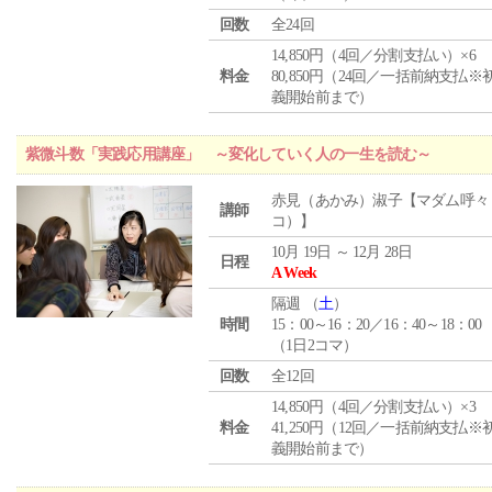
回数
全24回
14,850円（4回／分割支払い）×6
料金
80,850円（24回／一括前納支払※
義開始前まで）
紫微斗数「実践応用講座」 ～変化していく人の一生を読む～
赤見（あかみ）淑子【マダム呼々
講師
コ）】
10月 19日 ～ 12月 28日
日程
A Week
隔週 （
土
）
時間
15：00～16：20／16：40～18：00
（1日2コマ）
回数
全12回
14,850円（4回／分割支払い）×3
料金
41,250円（12回／一括前納支払※
義開始前まで）