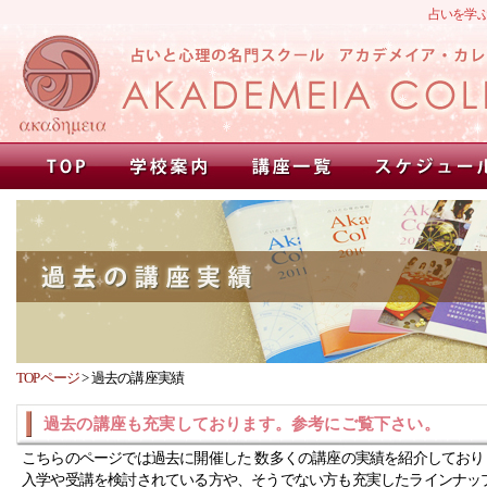
占いを学
TOPページ
>
過去の講座実績
過去の講座も充実しております。参考にご覧下さい。
こちらのページでは過去に開催した 数多くの講座の実績を紹介しており
入学や受講を検討されている方や、そうでない方も充実したラインナッ