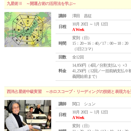
九星術Ⅱ ～開運占術の活用法を学ぶ～
講師
澤田 昌征
10月 20日 ～ 1月 12日
日程
A Week
変則（日）
時間
15：20～16：40／17：00～18：20
（1日2コマ）
回数
全12回
14,850円（4回／分割支払い）×3
料金
41,250円（12回／一括前納支払※
義開始前まで）
西洋占星術中級実習 ～ホロスコープ・リーディングの技術と表現力を
講師
関口 シュン
10月 20日 ～ 1月 12日
日程
A Week
変則（日）