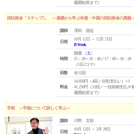
義開始前まで）
四柱推命「ステップ2」 ～基礎から学ぶ本場・中国の四柱推命の真髄
講師
澤田 昌征
10月 12日 ～ 12月 21日
日程
B Week
隔週 （
土
）
時間
15：20～16：40／17：00～18：20
（1日2コマ）
回数
全12回
14,850円（4回／分割支払い）×3
料金
41,250円（12回／一括前納支払※
義開始前まで）
手相 ～手相について詳しく学ぶ～
講師
川野 文彰
10月 12日 ～ 3月 28日
日程