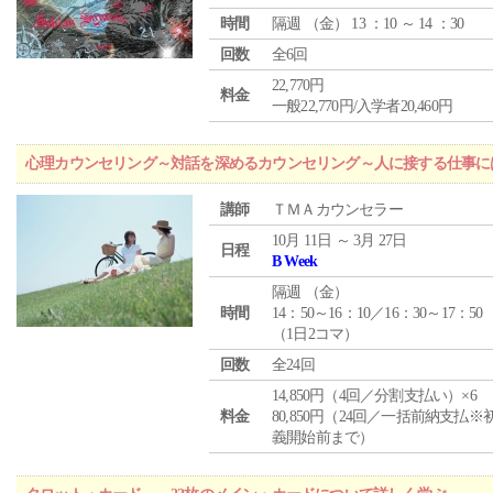
時間
隔週 （
金
） 13 ：10 ～ 14 ：30
回数
全6回
22,770円
料金
一般22,770円/入学者20,460円
心理カウンセリング～対話を深めるカウンセリング～人に接する仕事には
講師
ＴＭＡカウンセラー
10月 11日 ～ 3月 27日
日程
B Week
隔週 （
金
）
時間
14：50～16：10／16：30～17：50
（1日2コマ）
回数
全24回
14,850円（4回／分割支払い）×6
料金
80,850円（24回／一括前納支払※
義開始前まで）