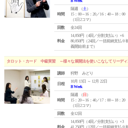
B Week
隔週 （
土
）
時間
15：00～16：20／16：40～18：00
（1日2コマ）
回数
全24回
14,850円（4回／分割支払い）×6
料金
80,850円（24回／一括前納支払※
義開始前まで）
タロット・カード 中級実習 ～様々な展開法を使いこなしてリーディ
講師
狩野 みどり
10月 13日 ～ 12月 22日
日程
B Week
隔週 （
日
）
時間
15：20～16：40／17：00～18：20
（1日2コマ）
回数
全12回
14,850円（4回／分割支払い）×3
料金
41,250円（12回／一括前納支払※