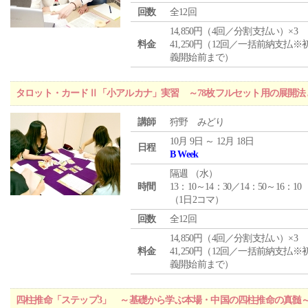
回数
全12回
14,850円（4回／分割支払い）×3
料金
41,250円（12回／一括前納支払※
義開始前まで）
タロット・カードⅡ「小アルカナ」実習 ～78枚フルセット用の展開
講師
狩野 みどり
10月 9日 ～ 12月 18日
日程
B Week
隔週 （
水
）
時間
13：10～14：30／14：50～16：10
（1日2コマ）
回数
全12回
14,850円（4回／分割支払い）×3
料金
41,250円（12回／一括前納支払※
義開始前まで）
四柱推命「ステップ3」 ～基礎から学ぶ本場・中国の四柱推命の真髄