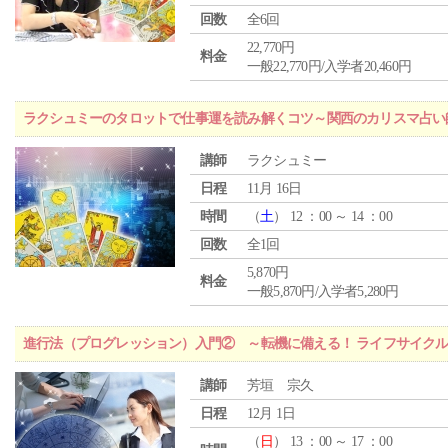
回数
全6回
22,770円
料金
一般22,770円/入学者20,460円
ラクシュミーのタロットで仕事運を読み解くコツ～関西のカリスマ占い
講師
ラクシュミー
日程
11月 16日
時間
（
土
） 12 ：00 ～ 14 ：00
回数
全1回
5,870円
料金
一般5,870円/入学者5,280円
進行法（プログレッション）入門② ～転機に備える！ ライフサイク
講師
芳垣 宗久
日程
12月 1日
（
日
） 13 ：00 ～ 17 ：00