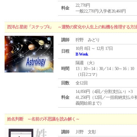
22,770円
料金
一般22,770円/入学者20,460円
西洋占星術「ステップ4」 ～運勢の変化や人生上の転機を推理する方
講師
狩野 みどり
10月 8日 ～ 12月 17日
日程
B Week
隔週 （
火
）
時間
13：10～14：30／14：50～16：10
（1日2コマ）
回数
全12回
14,850円（4回／分割支払い）×3
料金
41,250円（12回／一括前納支払※
義開始前まで）
姓名判断 ～名前の不思議を読み解く～
講師
川野 文彰