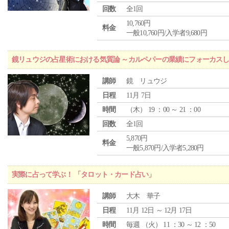
回数
全1回
10,760円
料金
一般10,760円/入学者9,680円
鏡リュウジの占星術における気質論 ～カルペパーの業績にフォーカス
講師
鏡 リュウジ
日程
11月 7日
時間
（
木
） 19 ：00 ～ 21 ：00
回数
全1回
5,870円
料金
一般5,870円/入学者5,280円
実際に占って学ぶ！ 「タロット・カード占い」
講師
大木 華子
日程
11月 12日 ～ 12月 17日
時間
毎週 （
火
） 11 ：30 ～ 12 ：50