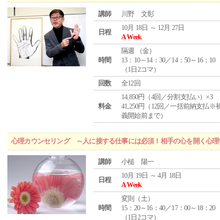
講師
川野 文彰
10月 18日 ～ 12月 27日
日程
A Week
隔週 （
金
）
時間
13：10～14：30／14：50～16：10
（1日2コマ）
回数
全12回
14,850円（4回／分割支払い）×3
料金
41,250円（12回／一括前納支払※
義開始前まで）
心理カウンセリング ～人に接する仕事には必須！相手の心を開く心理
講師
小槌 陽一
10月 19日 ～ 4月 18日
日程
A Week
変則（土）
時間
15：20～16：40／17：00～18：20
（1日2コマ）