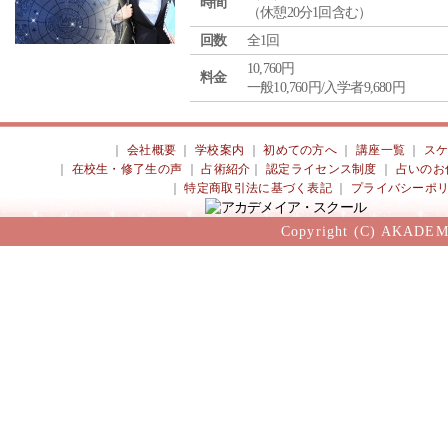
時間
（休憩20分1回含む）
回数
全1回
10,760円
料金
一般10,760円/入学者9,680円
｜
会社概要
｜
学校案内
｜
初めての方へ
｜
講座一覧
｜
ス
｜
在校生・修了生の声
｜
占術紹介
｜
認定ライセンス制度
｜
占いのお
｜
特定商取引法に基づく表記
｜
プライバシーポ
Copyright (C) AKADEM