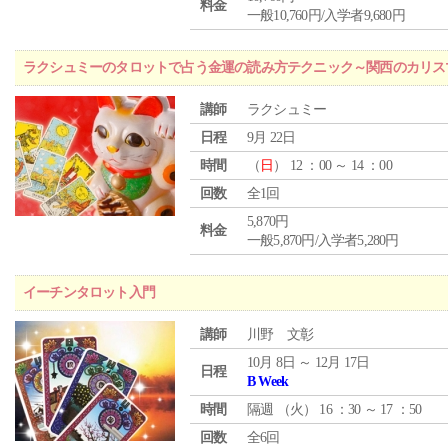
料金
一般10,760円/入学者9,680円
ラクシュミーのタロットで占う金運の読み方テクニック～関西のカリス
講師
ラクシュミー
日程
9月 22日
時間
（
日
） 12 ：00 ～ 14 ：00
回数
全1回
5,870円
料金
一般5,870円/入学者5,280円
イーチンタロット入門
講師
川野 文彰
10月 8日 ～ 12月 17日
日程
B Week
時間
隔週 （
火
） 16 ：30 ～ 17 ：50
回数
全6回