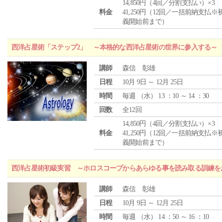
14,850円（4回／分割支払い）×3
料金
41,250円（12回／一括前納支払※
義開始前まで）
西洋占星術「ステップ2」 ～本格的な西洋占星術の世界に参入する～
講師
森信 彰雄
日程
10月 9日 ～ 12月 25日
時間
毎週 （
水
） 13 ：10 ～ 14 ：30
回数
全12回
14,850円（4回／分割支払い）×3
料金
41,250円（12回／一括前納支払※
義開始前まで）
西洋占星術初級実習 ～ホロスコープからあらゆる事を読み取る訓練を
講師
森信 彰雄
日程
10月 9日 ～ 12月 25日
時間
毎週 （
水
） 14 ：50 ～ 16 ：10