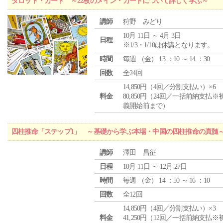
タロット・カード ～22枚のメイン・カードについて詳しく学ぶ～
講師
狩野 みどり
10月 11日 ～ 4月 3日
日程
※1/3・1/10は休講となります。
時間
毎週 （
金
） 13 ：10 ～ 14 ：30
回数
全24回
14,850円（4回／分割支払い）×6
料金
80,850円（24回／一括前納支払※
義開始前まで）
四柱推命「ステップ1」 ～基礎から学ぶ本場・中国の四柱推命の真髄
講師
澤田 昌征
日程
10月 11日 ～ 12月 27日
時間
毎週 （
金
） 14 ：50 ～ 16 ：10
回数
全12回
14,850円（4回／分割支払い）×3
料金
41,250円（12回／一括前納支払※