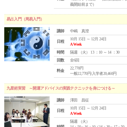
義開始前まで）
易占入門（周易入門）
講師
中嶋 真澄
10月 15日 ～ 12月 24日
日程
A Week
時間
隔週 （
火
） 13 ：10 ～ 14 ：30
回数
全6回
22,770円
料金
一般22,770円/入学者20,460円
九星術実習 ～開運アドバイスの実践テクニックを身につける～
講師
澤田 昌征
10月 15日 ～ 12月 24日
日程
A Week
隔週 （
火
）
時間
14：50～16：10／16：30～17：50