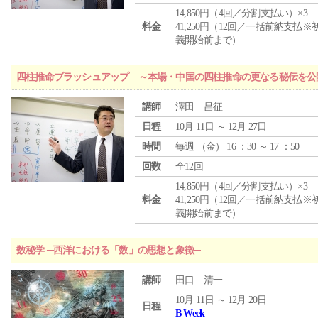
14,850円（4回／分割支払い）×3
料金
41,250円（12回／一括前納支払※
義開始前まで）
四柱推命ブラッシュアップ ～本場・中国の四柱推命の更なる秘伝を公
講師
澤田 昌征
日程
10月 11日 ～ 12月 27日
時間
毎週 （
金
） 16 ：30 ～ 17 ：50
回数
全12回
14,850円（4回／分割支払い）×3
料金
41,250円（12回／一括前納支払※
義開始前まで）
数秘学 ─西洋における「数」の思想と象徴─
講師
田口 清一
10月 11日 ～ 12月 20日
日程
B Week