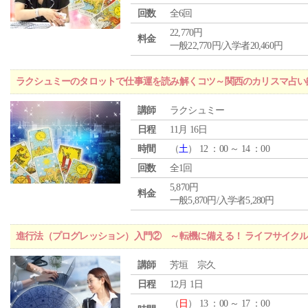
回数
全6回
22,770円
料金
一般22,770円/入学者20,460円
ラクシュミーのタロットで仕事運を読み解くコツ～関西のカリスマ占い
講師
ラクシュミー
日程
11月 16日
時間
（
土
） 12 ：00 ～ 14 ：00
回数
全1回
5,870円
料金
一般5,870円/入学者5,280円
進行法（プログレッション）入門② ～転機に備える！ ライフサイク
講師
芳垣 宗久
日程
12月 1日
（
日
） 13 ：00 ～ 17 ：00