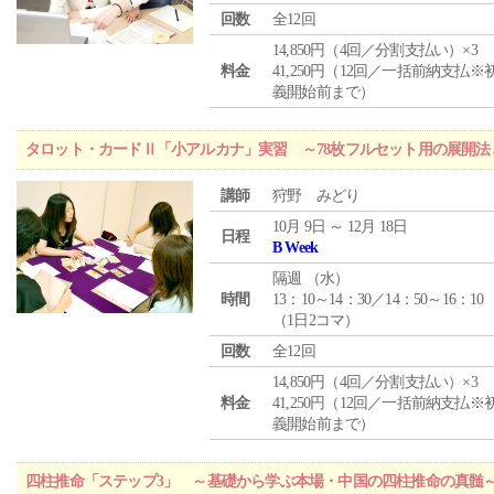
回数
全12回
14,850円（4回／分割支払い）×3
料金
41,250円（12回／一括前納支払※
義開始前まで）
タロット・カードⅡ「小アルカナ」実習 ～78枚フルセット用の展開
講師
狩野 みどり
10月 9日 ～ 12月 18日
日程
B Week
隔週 （
水
）
時間
13：10～14：30／14：50～16：10
（1日2コマ）
回数
全12回
14,850円（4回／分割支払い）×3
料金
41,250円（12回／一括前納支払※
義開始前まで）
四柱推命「ステップ3」 ～基礎から学ぶ本場・中国の四柱推命の真髄