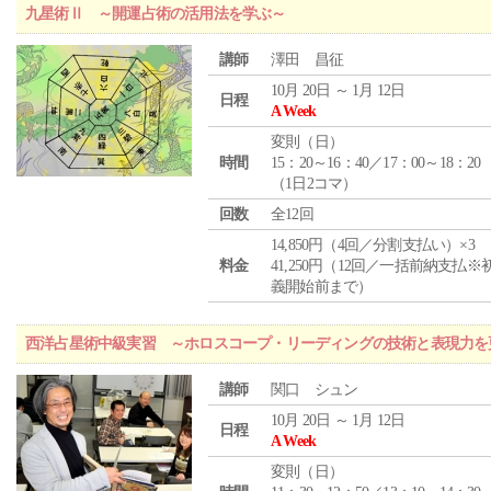
九星術Ⅱ ～開運占術の活用法を学ぶ～
講師
澤田 昌征
10月 20日 ～ 1月 12日
日程
A Week
変則（日）
時間
15：20～16：40／17：00～18：20
（1日2コマ）
回数
全12回
14,850円（4回／分割支払い）×3
料金
41,250円（12回／一括前納支払※
義開始前まで）
西洋占星術中級実習 ～ホロスコープ・リーディングの技術と表現力を
講師
関口 シュン
10月 20日 ～ 1月 12日
日程
A Week
変則（日）