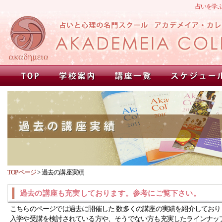
占いを学
TOPページ
>
過去の講座実績
過去の講座も充実しております。参考にご覧下さい。
こちらのページでは過去に開催した 数多くの講座の実績を紹介しており
入学や受講を検討されている方や、そうでない方も充実したラインナッ