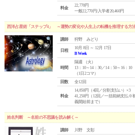
22,770円
料金
一般22,770円/入学者20,460円
西洋占星術「ステップ4」 ～運勢の変化や人生上の転機を推理する方
講師
狩野 みどり
10月 8日 ～ 12月 17日
日程
B Week
隔週 （
火
）
時間
13：10～14：30／14：50～16：10
（1日2コマ）
回数
全12回
14,850円（4回／分割支払い）×3
料金
41,250円（12回／一括前納支払※
義開始前まで）
姓名判断 ～名前の不思議を読み解く～
講師
川野 文彰