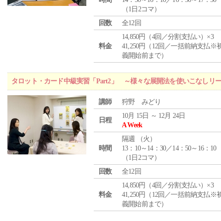
（1日2コマ）
回数
全12回
14,850円（4回／分割支払い）×3
料金
41,250円（12回／一括前納支払※
義開始前まで）
タロット・カード中級実習「Part2」 ～様々な展開法を使いこなしリ
講師
狩野 みどり
10月 15日 ～ 12月 24日
日程
A Week
隔週 （
火
）
時間
13：10～14：30／14：50～16：10
（1日2コマ）
回数
全12回
14,850円（4回／分割支払い）×3
料金
41,250円（12回／一括前納支払※
義開始前まで）