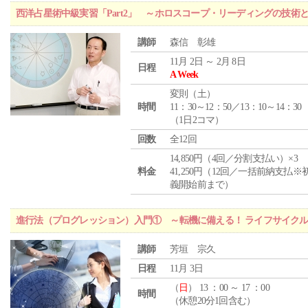
西洋占星術中級実習「Part2」 ～ホロスコープ・リーディングの技術
講師
森信 彰雄
11月 2日 ～ 2月 8日
日程
A Week
変則（土）
時間
11：30～12：50／13：10～14：30
（1日2コマ）
回数
全12回
14,850円（4回／分割支払い）×3
料金
41,250円（12回／一括前納支払※
義開始前まで）
進行法（プログレッション）入門① ～転機に備える！ ライフサイク
講師
芳垣 宗久
日程
11月 3日
（
日
） 13 ：00 ～ 17 ：00
時間
（休憩20分1回含む）