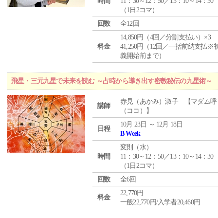
時間
11：30～12：50／13：10～14：30
（1日2コマ）
回数
全12回
14,850円（4回／分割支払い）×3
料金
41,250円（12回／一括前納支払※
義開始前まで）
飛星・三元九星で未来を読む ～占時から導き出す密教秘伝の九星術～
赤見（あかみ）淑子 【マダム呼
講師
（ココ）】
10月 23日 ～ 12月 18日
日程
B Week
変則（水）
時間
11：30～12：50／13：10～14：30
（1日2コマ）
回数
全6回
22,770円
料金
一般22,770円/入学者20,460円