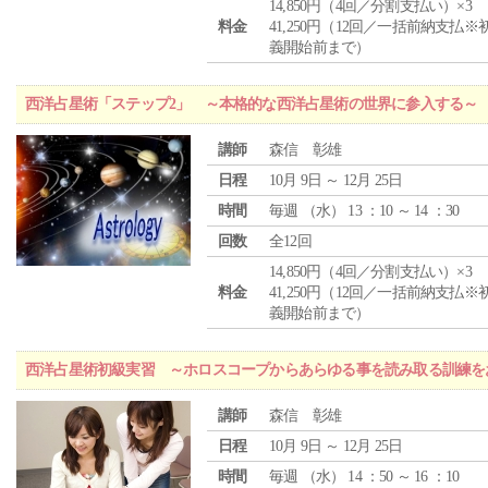
14,850円（4回／分割支払い）×3
料金
41,250円（12回／一括前納支払※
義開始前まで）
西洋占星術「ステップ2」 ～本格的な西洋占星術の世界に参入する～
講師
森信 彰雄
日程
10月 9日 ～ 12月 25日
時間
毎週 （
水
） 13 ：10 ～ 14 ：30
回数
全12回
14,850円（4回／分割支払い）×3
料金
41,250円（12回／一括前納支払※
義開始前まで）
西洋占星術初級実習 ～ホロスコープからあらゆる事を読み取る訓練を
講師
森信 彰雄
日程
10月 9日 ～ 12月 25日
時間
毎週 （
水
） 14 ：50 ～ 16 ：10