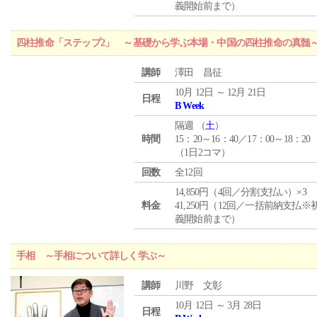
義開始前まで）
四柱推命「ステップ2」 ～基礎から学ぶ本場・中国の四柱推命の真髄
講師
澤田 昌征
10月 12日 ～ 12月 21日
日程
B Week
隔週 （
土
）
時間
15：20～16：40／17：00～18：20
（1日2コマ）
回数
全12回
14,850円（4回／分割支払い）×3
料金
41,250円（12回／一括前納支払※
義開始前まで）
手相 ～手相について詳しく学ぶ～
講師
川野 文彰
10月 12日 ～ 3月 28日
日程