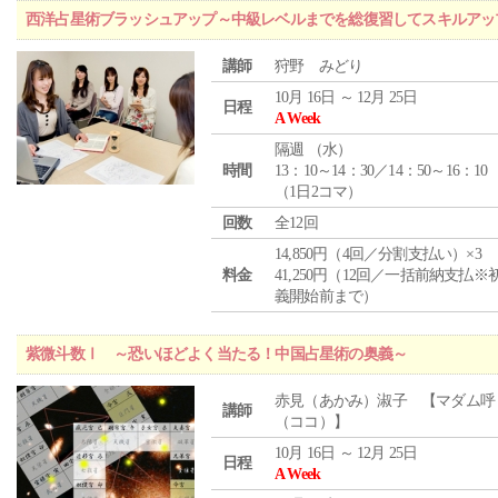
西洋占星術ブラッシュアップ～中級レベルまでを総復習してスキルアッ
講師
狩野 みどり
10月 16日 ～ 12月 25日
日程
A Week
隔週 （
水
）
時間
13：10～14：30／14：50～16：10
（1日2コマ）
回数
全12回
14,850円（4回／分割支払い）×3
料金
41,250円（12回／一括前納支払※
義開始前まで）
紫微斗数Ⅰ ～恐いほどよく当たる！中国占星術の奥義～
赤見（あかみ）淑子 【マダム呼
講師
（ココ）】
10月 16日 ～ 12月 25日
日程
A Week