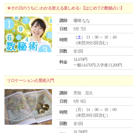
★その日のうちに♪わかる使える楽しめる♪【はじめての数秘占い】
講師
珊瑚 なな
日程
9月 7日
（
土
） 13 ：00 ～ 18 ：40
時間
（休憩20分2回含む）
回数
全1回
14,670円
料金
一般14,670円/入学者13,200円
リロケーション占星術入門
講師
芳垣 宗久
日程
9月 9日
（
月
） 14 ：00 ～ 18 ：00
時間
（休憩20分1回含む）
回数
全1回
10,760円