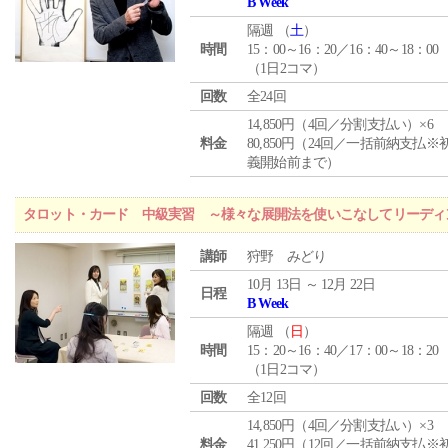
B Week
隔週 （
土
）
時間
15：00～16：20／16：40～18：00
（1日2コマ）
回数
全24回
14,850円（4回／分割支払い）×6
料金
80,850円（24回／一括前納支払※
義開始前まで）
タロット・カード 中級実習 ～様々な展開法を使いこなしてリーディ
講師
狩野 みどり
10月 13日 ～ 12月 22日
日程
B Week
隔週 （
日
）
時間
15：20～16：40／17：00～18：20
（1日2コマ）
回数
全12回
14,850円（4回／分割支払い）×3
料金
41,250円（12回／一括前納支払※