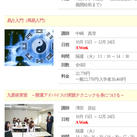
義開始前まで）
易占入門（周易入門）
講師
中嶋 真澄
10月 15日 ～ 12月 24日
日程
A Week
時間
隔週 （
火
） 13 ：10 ～ 14 ：30
回数
全6回
22,770円
料金
一般22,770円/入学者20,460円
九星術実習 ～開運アドバイスの実践テクニックを身につける～
講師
澤田 昌征
10月 15日 ～ 12月 24日
日程
A Week
隔週 （
火
）
時間
14：50～16：10／16：30～17：50