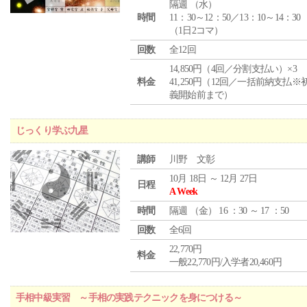
隔週 （
水
）
時間
11：30～12：50／13：10～14：30
（1日2コマ）
回数
全12回
14,850円（4回／分割支払い）×3
料金
41,250円（12回／一括前納支払※
義開始前まで）
じっくり学ぶ九星
講師
川野 文彰
10月 18日 ～ 12月 27日
日程
A Week
時間
隔週 （
金
） 16 ：30 ～ 17 ：50
回数
全6回
22,770円
料金
一般22,770円/入学者20,460円
手相中級実習 ～手相の実践テクニックを身につける～