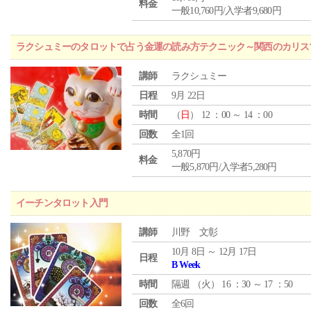
料金
一般10,760円/入学者9,680円
ラクシュミーのタロットで占う金運の読み方テクニック～関西のカリス
講師
ラクシュミー
日程
9月 22日
時間
（
日
） 12 ：00 ～ 14 ：00
回数
全1回
5,870円
料金
一般5,870円/入学者5,280円
イーチンタロット入門
講師
川野 文彰
10月 8日 ～ 12月 17日
日程
B Week
時間
隔週 （
火
） 16 ：30 ～ 17 ：50
回数
全6回