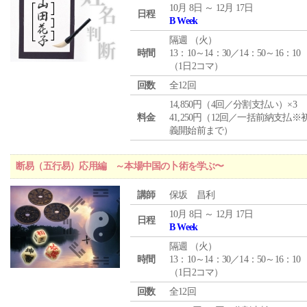
10月 8日 ～ 12月 17日
日程
B Week
隔週 （
火
）
時間
13：10～14：30／14：50～16：10
（1日2コマ）
回数
全12回
14,850円（4回／分割支払い）×3
料金
41,250円（12回／一括前納支払※
義開始前まで）
断易（五行易）応用編 ～本場中国の卜術を学ぶ〜
講師
保坂 昌利
10月 8日 ～ 12月 17日
日程
B Week
隔週 （
火
）
時間
13：10～14：30／14：50～16：10
（1日2コマ）
回数
全12回