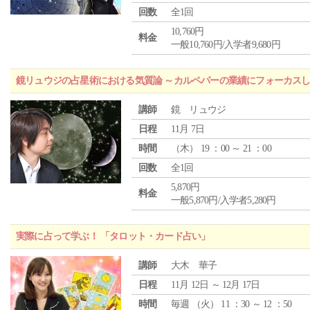
回数
全1回
10,760円
料金
一般10,760円/入学者9,680円
鏡リュウジの占星術における気質論 ～カルペパーの業績にフォーカス
講師
鏡 リュウジ
日程
11月 7日
時間
（
木
） 19 ：00 ～ 21 ：00
回数
全1回
5,870円
料金
一般5,870円/入学者5,280円
実際に占って学ぶ！ 「タロット・カード占い」
講師
大木 華子
日程
11月 12日 ～ 12月 17日
時間
毎週 （
火
） 11 ：30 ～ 12 ：50