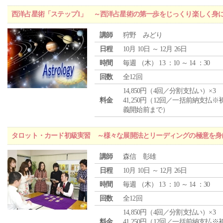
西洋占星術「ステップ1」 ～西洋占星術の第一歩をじっくり楽しく身
講師
狩野 みどり
日程
10月 10日 ～ 12月 26日
時間
毎週 （
木
） 13 ：10 ～ 14 ：30
回数
全12回
14,850円（4回／分割支払い）×3
料金
41,250円（12回／一括前納支払※
義開始前まで）
タロット・カード初級実習 ～様々な展開法とリーディングの極意を身
講師
森信 彰雄
日程
10月 10日 ～ 12月 26日
時間
毎週 （
木
） 13 ：10 ～ 14 ：30
回数
全12回
14,850円（4回／分割支払い）×3
料金
41,250円（12回／一括前納支払※