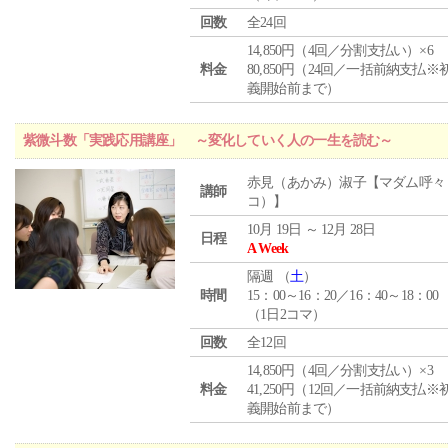
回数
全24回
14,850円（4回／分割支払い）×6
料金
80,850円（24回／一括前納支払※
義開始前まで）
紫微斗数「実践応用講座」 ～変化していく人の一生を読む～
赤見（あかみ）淑子【マダム呼々
講師
コ）】
10月 19日 ～ 12月 28日
日程
A Week
隔週 （
土
）
時間
15：00～16：20／16：40～18：00
（1日2コマ）
回数
全12回
14,850円（4回／分割支払い）×3
料金
41,250円（12回／一括前納支払※
義開始前まで）