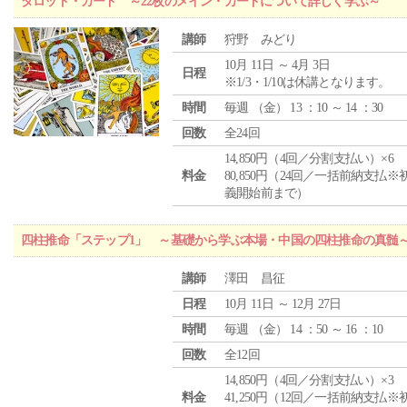
タロット・カード ～22枚のメイン・カードについて詳しく学ぶ～
講師
狩野 みどり
10月 11日 ～ 4月 3日
日程
※1/3・1/10は休講となります。
時間
毎週 （
金
） 13 ：10 ～ 14 ：30
回数
全24回
14,850円（4回／分割支払い）×6
料金
80,850円（24回／一括前納支払※
義開始前まで）
四柱推命「ステップ1」 ～基礎から学ぶ本場・中国の四柱推命の真髄
講師
澤田 昌征
日程
10月 11日 ～ 12月 27日
時間
毎週 （
金
） 14 ：50 ～ 16 ：10
回数
全12回
14,850円（4回／分割支払い）×3
料金
41,250円（12回／一括前納支払※