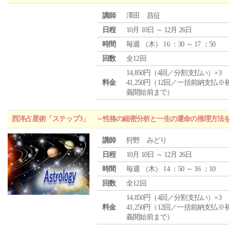
講師
澤田 昌征
日程
10月 10日 ～ 12月 26日
時間
毎週 （
木
） 16 ：30 ～ 17 ：50
回数
全12回
14,850円（4回／分割支払い）×3
料金
41,250円（12回／一括前納支払※
義開始前まで）
西洋占星術「ステップ3」 ～性格の細密分析と一生の運命の推理方法
講師
狩野 みどり
日程
10月 10日 ～ 12月 26日
時間
毎週 （
木
） 14 ：50 ～ 16 ：10
回数
全12回
14,850円（4回／分割支払い）×3
料金
41,250円（12回／一括前納支払※
義開始前まで）