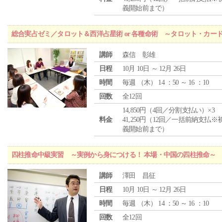
義開始前まで）
総合実占ゼミ／タロット＆西洋占星術 or 各種命術 ～タロット・カ
講師
森信 彰雄
日程
10月 10日 ～ 12月 26日
時間
毎週 （
木
） 14 ：50 ～ 16 ：10
回数
全12回
14,850円（4回／分割支払い）×3
料金
41,250円（12回／一括前納支払※
義開始前まで）
四柱推命中級実習 ～実例から身につける！ 本場・中国の四柱推命～
講師
澤田 昌征
日程
10月 10日 ～ 12月 26日
時間
毎週 （
木
） 14 ：50 ～ 16 ：10
回数
全12回