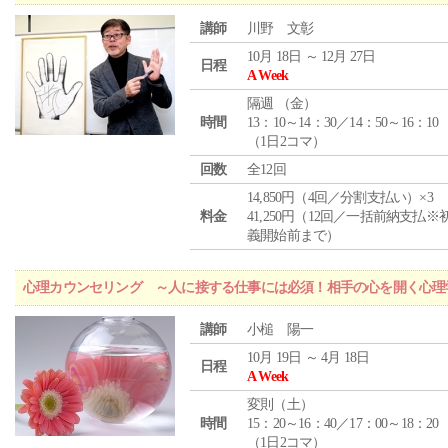
講師
川野 文彰
10月 18日 ～ 12月 27日
日程
A Week
隔週 （
金
）
時間
13：10～14：30／14：50～16：10
（1日2コマ）
回数
全12回
14,850円（4回／分割支払い）×3
料金
41,250円（12回／一括前納支払※
義開始前まで）
心理カウンセリング ～人に接する仕事には必須！相手の心を開く心理
講師
小槌 陽一
10月 19日 ～ 4月 18日
日程
A Week
変則（土）
時間
15：20～16：40／17：00～18：20
（1日2コマ）