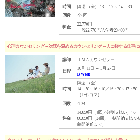
時間
隔週 （
金
） 13 ：10 ～ 14 ：30
回数
全6回
22,770円
料金
一般22,770円/入学者20,460円
心理カウンセリング～対話を深めるカウンセリング～人に接する仕事には
講師
ＴＭＡカウンセラー
10月 11日 ～ 3月 27日
日程
B Week
隔週 （
金
）
時間
14：50～16：10／16：30～17：50
（1日2コマ）
回数
全24回
14,850円（4回／分割支払い）×6
料金
80,850円（24回／一括前納支払※
義開始前まで）