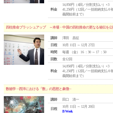
14,850円（4回／分割支払い）×3
料金
41,250円（12回／一括前納支払※
義開始前まで）
四柱推命ブラッシュアップ ～本場・中国の四柱推命の更なる秘伝を公
講師
澤田 昌征
日程
10月 11日 ～ 12月 27日
時間
毎週 （
金
） 16 ：30 ～ 17 ：50
回数
全12回
14,850円（4回／分割支払い）×3
料金
41,250円（12回／一括前納支払※
義開始前まで）
数秘学 ─西洋における「数」の思想と象徴─
講師
田口 清一
10月 11日 ～ 12月 20日
日程
B Week