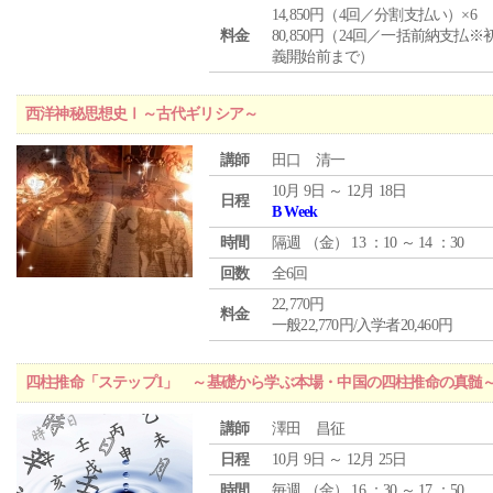
14,850円（4回／分割支払い）×6
料金
80,850円（24回／一括前納支払※
義開始前まで）
西洋神秘思想史Ⅰ～古代ギリシア～
講師
田口 清一
10月 9日 ～ 12月 18日
日程
B Week
時間
隔週 （
金
） 13 ：10 ～ 14 ：30
回数
全6回
22,770円
料金
一般22,770円/入学者20,460円
四柱推命「ステップ1」 ～基礎から学ぶ本場・中国の四柱推命の真髄
講師
澤田 昌征
日程
10月 9日 ～ 12月 25日
時間
毎週 （
金
） 16 ：30 ～ 17 ：50