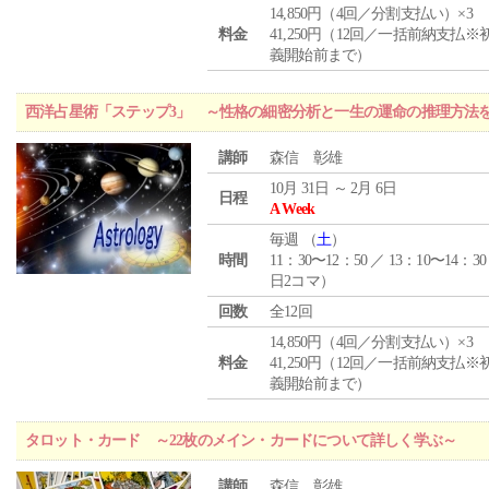
14,850円（4回／分割支払い）×3
料金
41,250円（12回／一括前納支払※
義開始前まで）
西洋占星術「ステップ3」 ～性格の細密分析と一生の運命の推理方法
講師
森信 彰雄
10月 31日 ～ 2月 6日
日程
A Week
毎週 （
土
）
時間
11：30〜12：50 ／ 13：10〜14：30
日2コマ）
回数
全12回
14,850円（4回／分割支払い）×3
料金
41,250円（12回／一括前納支払※
義開始前まで）
タロット・カード ～22枚のメイン・カードについて詳しく学ぶ～
講師
森信 彰雄