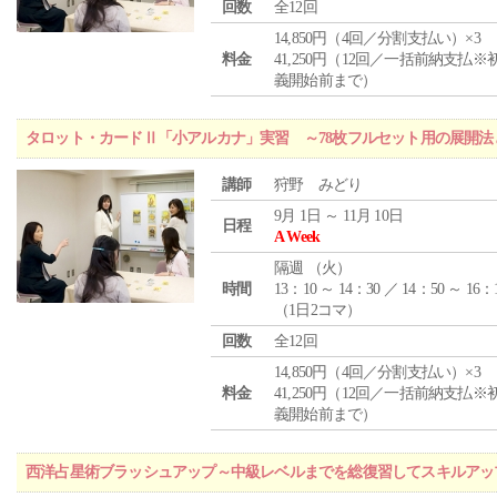
回数
全12回
14,850円（4回／分割支払い）×3
料金
41,250円（12回／一括前納支払※
義開始前まで）
タロット・カードⅡ「小アルカナ」実習 ～78枚フルセット用の展開
講師
狩野 みどり
9月 1日 ～ 11月 10日
日程
A Week
隔週 （
火
）
時間
13：10 ～ 14：30 ／ 14：50 ～ 16：
（1日2コマ）
回数
全12回
14,850円（4回／分割支払い）×3
料金
41,250円（12回／一括前納支払※
義開始前まで）
西洋占星術ブラッシュアップ～中級レベルまでを総復習してスキルアッ