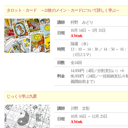
タロット・カード ～22枚のメイン・カードについて詳しく学ぶ～
講師
狩野 みどり
10月 14日 ～ 3月 31日
日程
A Week
隔週 （
水
）
時間
13：10 ～ 14：30 ／ 14：50 ～ 16：
（1日2コマ）
回数
全24回
14,850円（4回／分割支払い）×6
料金
80,850円（24回／一括前納支払※
義開始前まで）
じっくり学ぶ九星
講師
川野 文彰
10月 16日 ～ 12月 25日
日程
A Week