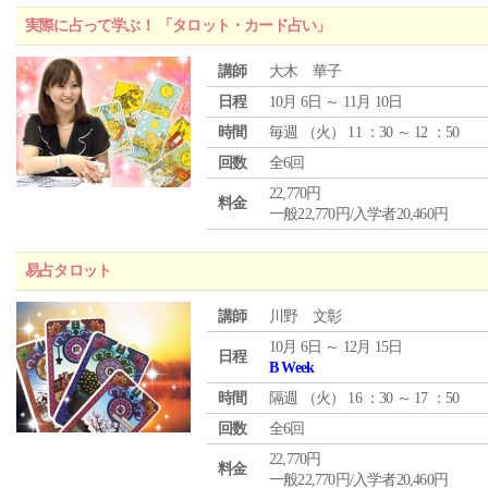
実際に占って学ぶ！ 「タロット・カード占い」
講師
大木 華子
日程
10月 6日 ～ 11月 10日
時間
毎週 （
火
） 11 ：30 ～ 12 ：50
回数
全6回
22,770円
料金
一般22,770円/入学者20,460円
易占タロット
講師
川野 文彰
10月 6日 ～ 12月 15日
日程
B Week
時間
隔週 （
火
） 16 ：30 ～ 17 ：50
回数
全6回
22,770円
料金
一般22,770円/入学者20,460円