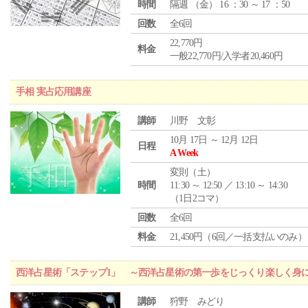
時間
隔週 （
金
） 16 ：30 ～ 17 ：50
回数
全6回
22,770円
料金
一般22,770円/入学者20,460円
手相 実占応用講座
講師
川野 文彰
10月 17日 ～ 12月 12日
日程
A Week
変則（土）
時間
11:30 ～ 12:50 ／ 13:10 ～ 14:30
（1日2コマ）
回数
全6回
料金
21,450円（6回／一括支払いのみ）
西洋占星術「ステップ1」 ～西洋占星術の第一歩をじっくり楽しく身
講師
狩野 みどり