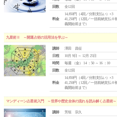
回数
全12回
14,850円（4回／分割支払い）×3
料金
41,250円（12回／一括前納支払※
義開始前まで）
九星術Ⅱ ～開運占術の活用法を学ぶ～
講師
澤田 昌征
日程
10月 9日 ～ 12月 25日
時間
毎週 （
金
） 14 ：50 ～ 16 ：10
回数
全12回
14,850円（4回／分割支払い）×3
料金
41,250円（12回／一括前納支払※
義開始前まで）
マンディーン占星術入門 ～世界や歴史全体の流れを読み解く占星術～
講師
芳垣 宗久