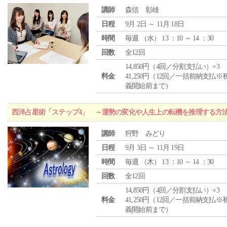
講師
森信 彰雄
日程
9月 2日 ～ 11月 18日
時間
毎週 （
水
） 13 ：10 ～ 14 ：30
回数
全12回
14,850円（4回／分割支払い）×3
料金
41,250円（12回／一括前納支払※
義開始前まで）
西洋占星術「ステップ4」 ～運勢の変化や人生上の転機を推理する方
講師
狩野 みどり
日程
9月 3日 ～ 11月 19日
時間
毎週 （
木
） 13 ：10 ～ 14 ：30
回数
全12回
14,850円（4回／分割支払い）×3
料金
41,250円（12回／一括前納支払※
義開始前まで）