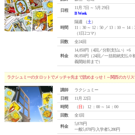
11月 7日 ～ 5月 29日
日程
B Week
隔週 （
土
）
時間
11：30 ～ 12：50 ／ 13：10 ～ 14：
（1日2コマ）
回数
全24回
14,850円（4回／分割支払い）×6
料金
80,850円（24回／一括前納支払※
義開始前まで）
ラクシュミーのタロットでメッチャ先まで読めまっせ！～関西のカリス
講師
ラクシュミー
日程
11月 22日
時間
（
日
） 12 ：00 ～ 14 ：00
回数
全1回
5,870円
料金
一般5,870円/入学者5,280円