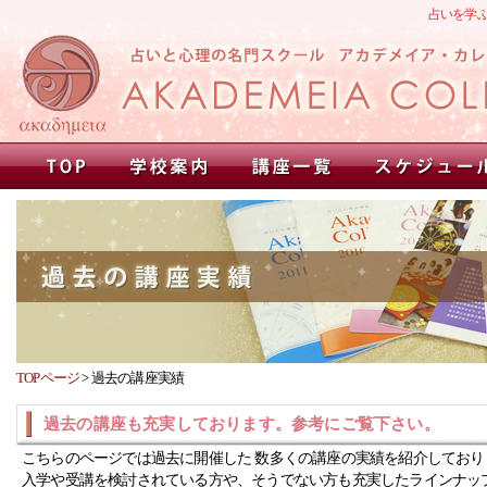
占いを学
TOPページ
>
過去の講座実績
過去の講座も充実しております。参考にご覧下さい。
こちらのページでは過去に開催した 数多くの講座の実績を紹介しており
入学や受講を検討されている方や、そうでない方も充実したラインナッ