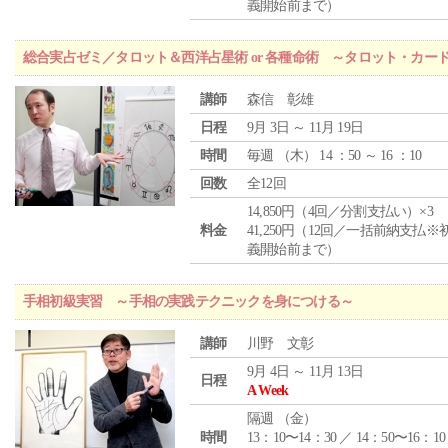
義開始前まで）
総合実占ゼミ／タロット＆西洋占星術 or 各種命術 ～タロット・カ
講師
森信 彰雄
日程
9月 3日 ～ 11月 19日
時間
毎週 （
木
） 14 ：50 ～ 16 ：10
回数
全12回
14,850円（4回／分割支払い）×3
料金
41,250円（12回／一括前納支払※
義開始前まで）
手相初級実習 ～手相の実践テクニックを身につける～
講師
川野 文彰
9月 4日 ～ 11月 13日
日程
A Week
隔週 （
金
）
時間
13：10〜14：30 ／ 14：50〜16：10