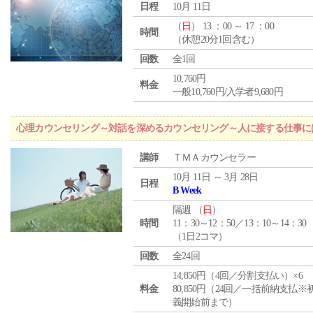
日程
10月 11日
（
日
） 13 ：00 ～ 17 ：00
時間
（休憩20分1回含む）
回数
全1回
10,760円
料金
一般10,760円/入学者9,680円
心理カウンセリング～対話を深めるカウンセリング～人に接する仕事には
講師
ＴＭＡカウンセラー
10月 11日 ～ 3月 28日
日程
B Week
隔週 （
日
）
時間
11：30～12：50／13：10～14：30
（1日2コマ）
回数
全24回
14,850円（4回／分割支払い）×6
料金
80,850円（24回／一括前納支払※
義開始前まで）