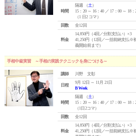
隔週 （
土
）
時間
15：20 ～ 16：40 ／ 17：00 ～ 18：
（1 日2 コマ）
回数
全12回
14,850円（4回／分割支払い）×3
料金
41,250円（12回／一括前納支払※
義開始前まで）
手相中級実習 ～手相の実践テクニックを身につける～
講師
川野 文彰
9月 12日 ～ 11月 21日
日程
B Week
隔週 （
土
）
時間
15：20 ～ 16：40 ／ 17：00 ～ 18：
（1日2コマ）
回数
全12回
14,850円（4回／分割支払い）×3
料金
41,250円（12回／一括前納支払※