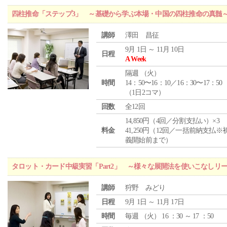
四柱推命「ステップ3」 ～基礎から学ぶ本場・中国の四柱推命の真髄
講師
澤田 昌征
9月 1日 ～ 11月 10日
日程
A Week
隔週 （
火
）
時間
14：50〜16：10／16：30〜17：50
（1日2コマ）
回数
全12回
14,850円（4回／分割支払い）×3
料金
41,250円（12回／一括前納支払※
義開始前まで）
タロット・カード中級実習「Part2」 ～様々な展開法を使いこなしリ
講師
狩野 みどり
日程
9月 1日 ～ 11月 17日
時間
毎週 （
火
） 16 ：30 ～ 17 ：50