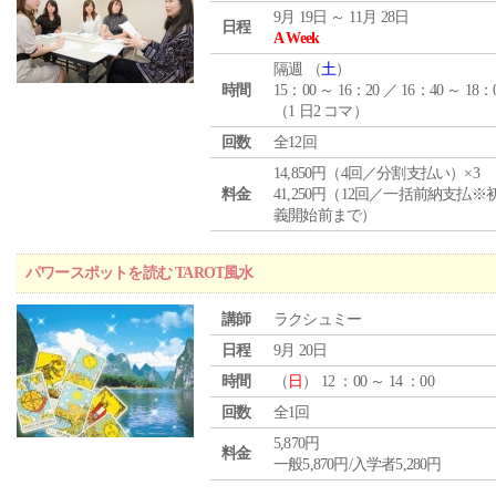
9月 19日 ～ 11月 28日
日程
A Week
隔週 （
土
）
時間
15：00 ～ 16：20 ／ 16：40 ～ 18：
（1 日2 コマ）
回数
全12回
14,850円（4回／分割支払い）×3
料金
41,250円（12回／一括前納支払※
義開始前まで）
パワースポットを読む TAROT風水
講師
ラクシュミー
日程
9月 20日
時間
（
日
） 12 ：00 ～ 14 ：00
回数
全1回
5,870円
料金
一般5,870円/入学者5,280円