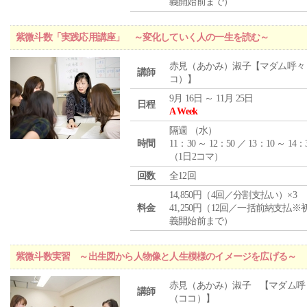
義開始前まで）
紫微斗数「実践応用講座」 ～変化していく人の一生を読む～
赤見（あかみ）淑子【マダム呼々
講師
コ）】
9月 16日 ～ 11月 25日
日程
A Week
隔週 （
水
）
時間
11：30 ～ 12：50 ／ 13：10 ～ 14：
（1日2コマ）
回数
全12回
14,850円（4回／分割支払い）×3
料金
41,250円（12回／一括前納支払※
義開始前まで）
紫微斗数実習 ～出生図から人物像と人生模様のイメージを広げる～
赤見（あかみ）淑子 【マダム呼
講師
（ココ）】