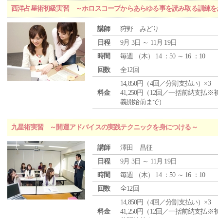
西洋占星術初級実習 ～ホロスコープからあらゆる事を読み取る訓練を
講師
狩野 みどり
日程
9月 3日 ～ 11月 19日
時間
毎週 （
木
） 14 ：50 ～ 16 ：10
回数
全12回
14,850円（4回／分割支払い）×3
料金
41,250円（12回／一括前納支払※
義開始前まで）
九星術実習 ～開運アドバイスの実践テクニックを身につける～
講師
澤田 昌征
日程
9月 3日 ～ 11月 19日
時間
毎週 （
木
） 14 ：50 ～ 16 ：10
回数
全12回
14,850円（4回／分割支払い）×3
料金
41,250円（12回／一括前納支払※