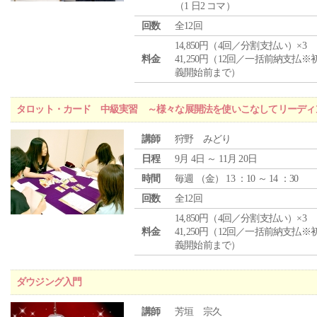
（1 日2 コマ）
回数
全12回
14,850円（4回／分割支払い）×3
料金
41,250円（12回／一括前納支払※
義開始前まで）
タロット・カード 中級実習 ～様々な展開法を使いこなしてリーディ
講師
狩野 みどり
日程
9月 4日 ～ 11月 20日
時間
毎週 （
金
） 13 ：10 ～ 14 ：30
回数
全12回
14,850円（4回／分割支払い）×3
料金
41,250円（12回／一括前納支払※
義開始前まで）
ダウジング入門
講師
芳垣 宗久