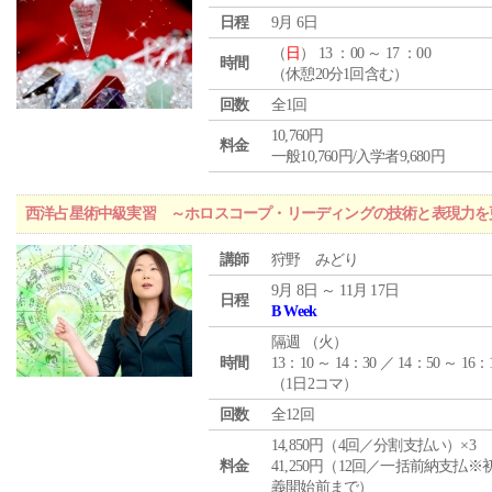
日程
9月 6日
（
日
） 13 ：00 ～ 17 ：00
時間
（休憩20分1回含む）
回数
全1回
10,760円
料金
一般10,760円/入学者9,680円
西洋占星術中級実習 ～ホロスコープ・リーディングの技術と表現力を
講師
狩野 みどり
9月 8日 ～ 11月 17日
日程
B Week
隔週 （
火
）
時間
13：10 ～ 14：30 ／ 14：50 ～ 16：
（1日2コマ）
回数
全12回
14,850円（4回／分割支払い）×3
料金
41,250円（12回／一括前納支払※
義開始前まで）