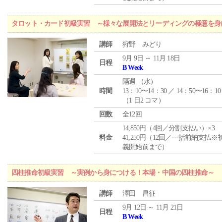
タロット・カード初級実習 ～様々な展開法とリーディングの極意を身
講師
狩野 みどり
9月 9日 ～ 11月 18日
日程
B Week
隔週 （
水
）
時間
13：10〜14：30 ／ 14：50〜16：10
（1 日2 コマ）
回数
全12回
14,850円（4回／分割支払い）×3
料金
41,250円（12回／一括前納支払※
義開始前まで）
四柱推命初級実習 ～実例から身につける！本場・中国の四柱推命～
講師
澤田 昌征
9月 12日 ～ 11月 21日
日程
B Week