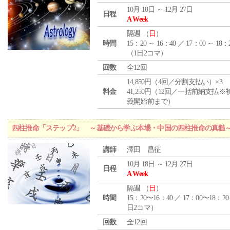
10月 18日 ～ 12月 27日
日程
A Week
隔週 （
日
）
時間
15：20 ～ 16：40 ／ 17：00 ～ 18：
（1日2コマ）
回数
全12回
14,850円（4回／分割支払い）×3
料金
41,250円（12回／一括前納支払※
義開始前まで）
四柱推命「ステップ2」 ～基礎から学ぶ本場・中国の四柱推命の真髄
講師
澤田 昌征
10月 18日 ～ 12月 27日
日程
A Week
隔週 （
日
）
時間
15：20〜16：40 ／ 17：00〜18：20
日2コマ）
回数
全12回