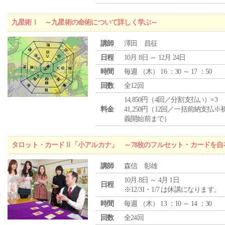
九星術Ⅰ ～九星術の命術について詳しく学ぶ～
講師
澤田 昌征
日程
10月 8日 ～ 12月 24日
時間
毎週 （
木
） 16 ：30 ～ 17 ：50
回数
全12回
14,850円（4回／分割支払い）×3
料金
41,250円（12回／一括前納支払※
義開始前まで）
タロット・カードⅡ「小アルカナ」 ～78枚のフルセット・カードを自
講師
森信 彰雄
10月 8日 ～ 4月 1日
日程
※12/31・1/7 は休講になります。
時間
毎週 （
木
） 13 ：10 ～ 14 ：30
回数
全24回