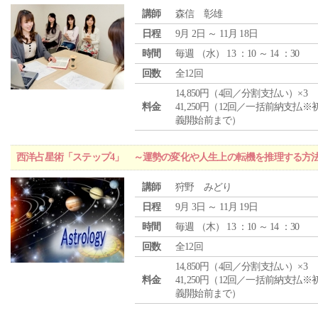
講師
森信 彰雄
日程
9月 2日 ～ 11月 18日
時間
毎週 （
水
） 13 ：10 ～ 14 ：30
回数
全12回
14,850円（4回／分割支払い）×3
料金
41,250円（12回／一括前納支払※
義開始前まで）
西洋占星術「ステップ4」 ～運勢の変化や人生上の転機を推理する方
講師
狩野 みどり
日程
9月 3日 ～ 11月 19日
時間
毎週 （
木
） 13 ：10 ～ 14 ：30
回数
全12回
14,850円（4回／分割支払い）×3
料金
41,250円（12回／一括前納支払※
義開始前まで）