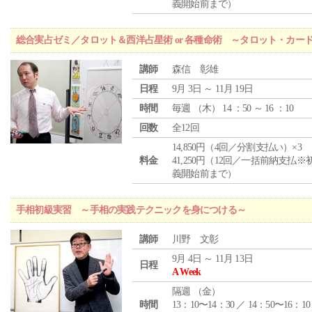
義開始前まで）
総合実占ゼミ／タロット＆西洋占星術 or 各種命術 ～タロット・カ
講師
森信 彰雄
日程
9月 3日 ～ 11月 19日
時間
毎週 （
木
） 14 ：50 ～ 16 ：10
回数
全12回
14,850円（4回／分割支払い）×3
料金
41,250円（12回／一括前納支払※
義開始前まで）
手相初級実習 ～手相の実践テクニックを身につける～
講師
川野 文彰
9月 4日 ～ 11月 13日
日程
A Week
隔週 （
金
）
時間
13：10〜14：30 ／ 14：50〜16：10