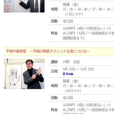
隔週 （
土
）
時間
15：20 ～ 16：40 ／ 17：00 ～ 18：
（1 日2 コマ）
回数
全12回
14,850円（4回／分割支払い）×3
料金
41,250円（12回／一括前納支払※
義開始前まで）
手相中級実習 ～手相の実践テクニックを身につける～
講師
川野 文彰
9月 12日 ～ 11月 21日
日程
B Week
隔週 （
土
）
時間
15：20 ～ 16：40 ／ 17：00 ～ 18：
（1日2コマ）
回数
全12回
14,850円（4回／分割支払い）×3
料金
41,250円（12回／一括前納支払※