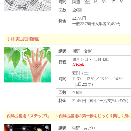
時間
隔週 （
金
） 16 ：30 ～ 17 ：50
回数
全6回
22,770円
料金
一般22,770円/入学者20,460円
手相 実占応用講座
講師
川野 文彰
10月 17日 ～ 12月 12日
日程
A Week
変則（土）
時間
11:30 ～ 12:50 ／ 13:10 ～ 14:30
（1日2コマ）
回数
全6回
料金
21,450円（6回／一括支払いのみ）
西洋占星術「ステップ1」 ～西洋占星術の第一歩をじっくり楽しく身
講師
狩野 みどり