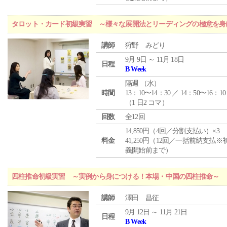
タロット・カード初級実習 ～様々な展開法とリーディングの極意を身
講師
狩野 みどり
9月 9日 ～ 11月 18日
日程
B Week
隔週 （
水
）
時間
13：10〜14：30 ／ 14：50〜16：10
（1 日2 コマ）
回数
全12回
14,850円（4回／分割支払い）×3
料金
41,250円（12回／一括前納支払※
義開始前まで）
四柱推命初級実習 ～実例から身につける！本場・中国の四柱推命～
講師
澤田 昌征
9月 12日 ～ 11月 21日
日程
B Week