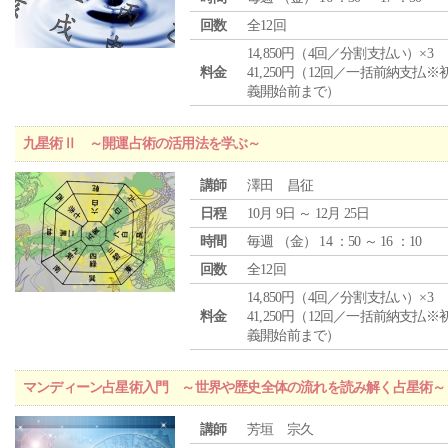
回数
全12回
14,850円（4回／分割支払い）×3
料金
41,250円（12回／一括前納支払※
義開始前まで）
九星術Ⅱ ～開運占術の活用法を学ぶ～
講師
澤田 昌征
日程
10月 9日 ～ 12月 25日
時間
毎週 （
金
） 14 ：50 ～ 16 ：10
回数
全12回
14,850円（4回／分割支払い）×3
料金
41,250円（12回／一括前納支払※
義開始前まで）
マンディーン占星術入門 ～世界や歴史全体の流れを読み解く占星術～
講師
芳垣 宗久