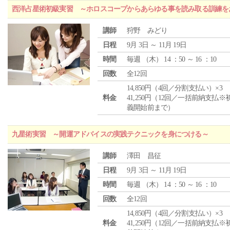
西洋占星術初級実習 ～ホロスコープからあらゆる事を読み取る訓練を
講師
狩野 みどり
日程
9月 3日 ～ 11月 19日
時間
毎週 （
木
） 14 ：50 ～ 16 ：10
回数
全12回
14,850円（4回／分割支払い）×3
料金
41,250円（12回／一括前納支払※
義開始前まで）
九星術実習 ～開運アドバイスの実践テクニックを身につける～
講師
澤田 昌征
日程
9月 3日 ～ 11月 19日
時間
毎週 （
木
） 14 ：50 ～ 16 ：10
回数
全12回
14,850円（4回／分割支払い）×3
料金
41,250円（12回／一括前納支払※