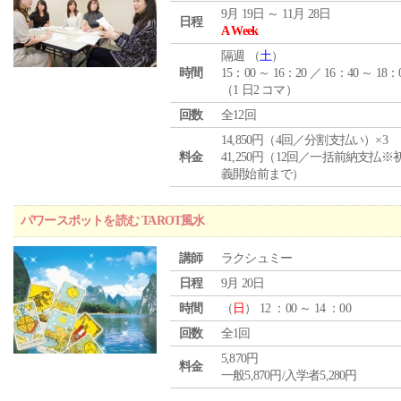
9月 19日 ～ 11月 28日
日程
A Week
隔週 （
土
）
時間
15：00 ～ 16：20 ／ 16：40 ～ 18：
（1 日2 コマ）
回数
全12回
14,850円（4回／分割支払い）×3
料金
41,250円（12回／一括前納支払※
義開始前まで）
パワースポットを読む TAROT風水
講師
ラクシュミー
日程
9月 20日
時間
（
日
） 12 ：00 ～ 14 ：00
回数
全1回
5,870円
料金
一般5,870円/入学者5,280円