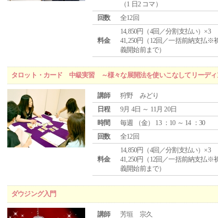
（1 日2 コマ）
回数
全12回
14,850円（4回／分割支払い）×3
料金
41,250円（12回／一括前納支払※
義開始前まで）
タロット・カード 中級実習 ～様々な展開法を使いこなしてリーディ
講師
狩野 みどり
日程
9月 4日 ～ 11月 20日
時間
毎週 （
金
） 13 ：10 ～ 14 ：30
回数
全12回
14,850円（4回／分割支払い）×3
料金
41,250円（12回／一括前納支払※
義開始前まで）
ダウジング入門
講師
芳垣 宗久