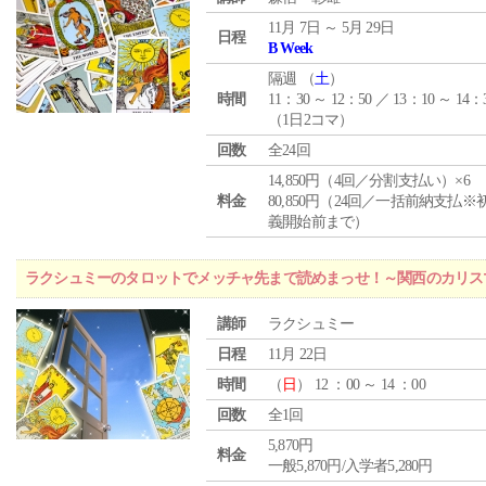
11月 7日 ～ 5月 29日
日程
B Week
隔週 （
土
）
時間
11：30 ～ 12：50 ／ 13：10 ～ 14：
（1日2コマ）
回数
全24回
14,850円（4回／分割支払い）×6
料金
80,850円（24回／一括前納支払※
義開始前まで）
ラクシュミーのタロットでメッチャ先まで読めまっせ！～関西のカリス
講師
ラクシュミー
日程
11月 22日
時間
（
日
） 12 ：00 ～ 14 ：00
回数
全1回
5,870円
料金
一般5,870円/入学者5,280円