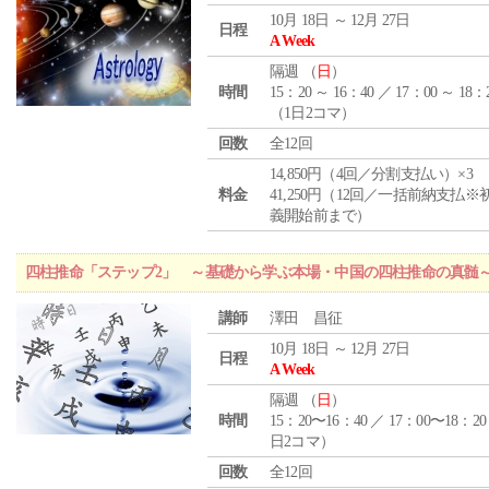
10月 18日 ～ 12月 27日
日程
A Week
隔週 （
日
）
時間
15：20 ～ 16：40 ／ 17：00 ～ 18：
（1日2コマ）
回数
全12回
14,850円（4回／分割支払い）×3
料金
41,250円（12回／一括前納支払※
義開始前まで）
四柱推命「ステップ2」 ～基礎から学ぶ本場・中国の四柱推命の真髄
講師
澤田 昌征
10月 18日 ～ 12月 27日
日程
A Week
隔週 （
日
）
時間
15：20〜16：40 ／ 17：00〜18：20
日2コマ）
回数
全12回