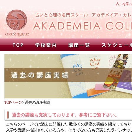
占いを学
TOPページ
>
過去の講座実績
過去の講座も充実しております。参考にご覧下さい。
こちらのページでは過去に開催した 数多くの講座の実績を紹介しており
入学や受講を検討されている方や、そうでない方も充実したラインナッ