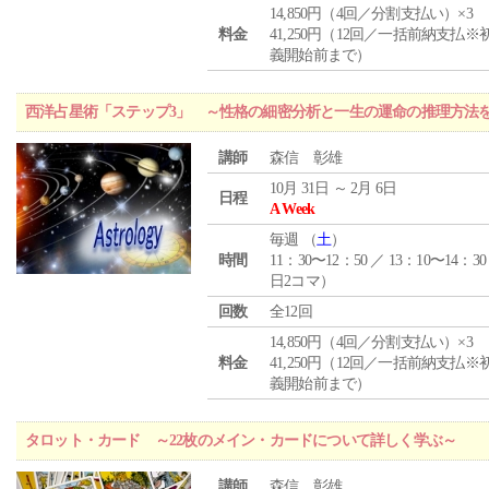
14,850円（4回／分割支払い）×3
料金
41,250円（12回／一括前納支払※
義開始前まで）
西洋占星術「ステップ3」 ～性格の細密分析と一生の運命の推理方法
講師
森信 彰雄
10月 31日 ～ 2月 6日
日程
A Week
毎週 （
土
）
時間
11：30〜12：50 ／ 13：10〜14：30
日2コマ）
回数
全12回
14,850円（4回／分割支払い）×3
料金
41,250円（12回／一括前納支払※
義開始前まで）
タロット・カード ～22枚のメイン・カードについて詳しく学ぶ～
講師
森信 彰雄