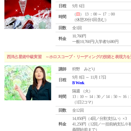
日程
9月 6日
（
日
） 13 ：00 ～ 17 ：00
時間
（休憩20分1回含む）
回数
全1回
10,760円
料金
一般10,760円/入学者9,680円
西洋占星術中級実習 ～ホロスコープ・リーディングの技術と表現力を
講師
狩野 みどり
9月 8日 ～ 11月 17日
日程
B Week
隔週 （
火
）
時間
13：10 ～ 14：30 ／ 14：50 ～ 16：
（1日2コマ）
回数
全12回
14,850円（4回／分割支払い）×3
料金
41,250円（12回／一括前納支払※
義開始前まで）