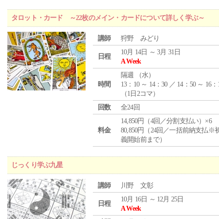
タロット・カード ～22枚のメイン・カードについて詳しく学ぶ～
講師
狩野 みどり
10月 14日 ～ 3月 31日
日程
A Week
隔週 （
水
）
時間
13：10 ～ 14：30 ／ 14：50 ～ 16：
（1日2コマ）
回数
全24回
14,850円（4回／分割支払い）×6
料金
80,850円（24回／一括前納支払※
義開始前まで）
じっくり学ぶ九星
講師
川野 文彰
10月 16日 ～ 12月 25日
日程
A Week