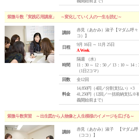
義開始前まで）
紫微斗数「実践応用講座」 ～変化していく人の一生を読む～
赤見（あかみ）淑子【マダム呼々
講師
コ）】
9月 16日 ～ 11月 25日
日程
A Week
隔週 （
水
）
時間
11：30 ～ 12：50 ／ 13：10 ～ 14：
（1日2コマ）
回数
全12回
14,850円（4回／分割支払い）×3
料金
41,250円（12回／一括前納支払※
義開始前まで）
紫微斗数実習 ～出生図から人物像と人生模様のイメージを広げる～
赤見（あかみ）淑子 【マダム呼
講師
（ココ）】