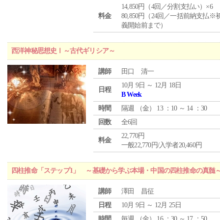
14,850円（4回／分割支払い）×6
料金
80,850円（24回／一括前納支払※
義開始前まで）
西洋神秘思想史Ⅰ～古代ギリシア～
講師
田口 清一
10月 9日 ～ 12月 18日
日程
B Week
時間
隔週 （
金
） 13 ：10 ～ 14 ：30
回数
全6回
22,770円
料金
一般22,770円/入学者20,460円
四柱推命「ステップ1」 ～基礎から学ぶ本場・中国の四柱推命の真髄
講師
澤田 昌征
日程
10月 9日 ～ 12月 25日
時間
毎週 （
金
） 16 ：30 ～ 17 ：50