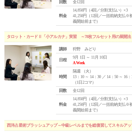
回数
全12回
14,850円（4回／分割支払い）×3
料金
41,250円（12回／一括前納支払※
義開始前まで）
タロット・カードⅡ「小アルカナ」実習 ～78枚フルセット用の展開
講師
狩野 みどり
9月 1日 ～ 11月 10日
日程
A Week
隔週 （
火
）
時間
13：10 ～ 14：30 ／ 14：50 ～ 16：
（1日2コマ）
回数
全12回
14,850円（4回／分割支払い）×3
料金
41,250円（12回／一括前納支払※
義開始前まで）
西洋占星術ブラッシュアップ～中級レベルまでを総復習してスキルアッ