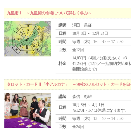
九星術Ⅰ ～九星術の命術について詳しく学ぶ～
講師
澤田 昌征
日程
10月 8日 ～ 12月 24日
時間
毎週 （
木
） 16 ：30 ～ 17 ：50
回数
全12回
14,850円（4回／分割支払い）×3
料金
41,250円（12回／一括前納支払※
義開始前まで）
タロット・カードⅡ「小アルカナ」 ～78枚のフルセット・カードを自
講師
森信 彰雄
10月 8日 ～ 4月 1日
日程
※12/31・1/7 は休講になります。
時間
毎週 （
木
） 13 ：10 ～ 14 ：30
回数
全24回