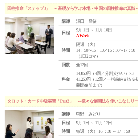
四柱推命「ステップ3」 ～基礎から学ぶ本場・中国の四柱推命の真髄
講師
澤田 昌征
9月 1日 ～ 11月 10日
日程
A Week
隔週 （
火
）
時間
14：50〜16：10／16：30〜17：50
（1日2コマ）
回数
全12回
14,850円（4回／分割支払い）×3
料金
41,250円（12回／一括前納支払※
義開始前まで）
タロット・カード中級実習「Part2」 ～様々な展開法を使いこなしリ
講師
狩野 みどり
日程
9月 1日 ～ 11月 17日
時間
毎週 （
火
） 16 ：30 ～ 17 ：50