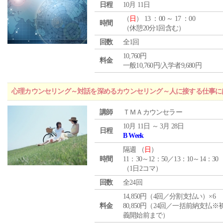
日程
10月 11日
（
日
） 13 ：00 ～ 17 ：00
時間
（休憩20分1回含む）
回数
全1回
10,760円
料金
一般10,760円/入学者9,680円
心理カウンセリング～対話を深めるカウンセリング～人に接する仕事には
講師
ＴＭＡカウンセラー
10月 11日 ～ 3月 28日
日程
B Week
隔週 （
日
）
時間
11：30～12：50／13：10～14：30
（1日2コマ）
回数
全24回
14,850円（4回／分割支払い）×6
料金
80,850円（24回／一括前納支払※
義開始前まで）