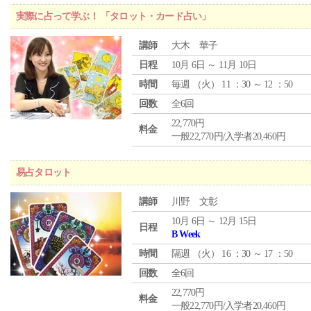
実際に占って学ぶ！ 「タロット・カード占い」
講師
大木 華子
日程
10月 6日 ～ 11月 10日
時間
毎週 （
火
） 11 ：30 ～ 12 ：50
回数
全6回
22,770円
料金
一般22,770円/入学者20,460円
易占タロット
講師
川野 文彰
10月 6日 ～ 12月 15日
日程
B Week
時間
隔週 （
火
） 16 ：30 ～ 17 ：50
回数
全6回
22,770円
料金
一般22,770円/入学者20,460円