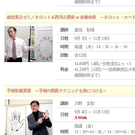
義開始前まで）
総合実占ゼミ／タロット＆西洋占星術 or 各種命術 ～タロット・カ
講師
森信 彰雄
日程
9月 3日 ～ 11月 19日
時間
毎週 （
木
） 14 ：50 ～ 16 ：10
回数
全12回
14,850円（4回／分割支払い）×3
料金
41,250円（12回／一括前納支払※
義開始前まで）
手相初級実習 ～手相の実践テクニックを身につける～
講師
川野 文彰
9月 4日 ～ 11月 13日
日程
A Week
隔週 （
金
）
時間
13：10〜14：30 ／ 14：50〜16：10