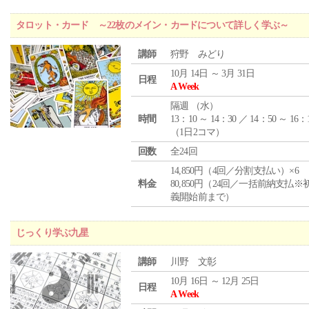
タロット・カード ～22枚のメイン・カードについて詳しく学ぶ～
講師
狩野 みどり
10月 14日 ～ 3月 31日
日程
A Week
隔週 （
水
）
時間
13：10 ～ 14：30 ／ 14：50 ～ 16：
（1日2コマ）
回数
全24回
14,850円（4回／分割支払い）×6
料金
80,850円（24回／一括前納支払※
義開始前まで）
じっくり学ぶ九星
講師
川野 文彰
10月 16日 ～ 12月 25日
日程
A Week