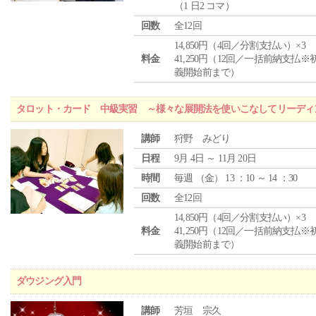
（1 日2 コマ）
回数
全12回
14,850円（4回／分割支払い）×3
料金
41,250円（12回／一括前納支払※
義開始前まで）
タロット・カード 中級実習 ～様々な展開法を使いこなしてリーディ
講師
狩野 みどり
日程
9月 4日 ～ 11月 20日
時間
毎週 （
金
） 13 ：10 ～ 14 ：30
回数
全12回
14,850円（4回／分割支払い）×3
料金
41,250円（12回／一括前納支払※
義開始前まで）
ダウジング入門
講師
芳垣 宗久