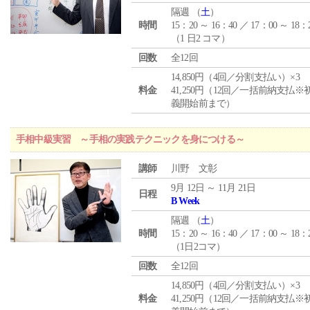
隔週 （
土
）
時間
15：20 ～ 16：40 ／ 17：00 ～ 18：
（1 日2 コマ）
回数
全12回
14,850円（4回／分割支払い）×3
料金
41,250円（12回／一括前納支払※
義開始前まで）
手相中級実習 ～手相の実践テクニックを身につける～
講師
川野 文彰
9月 12日 ～ 11月 21日
日程
B Week
隔週 （
土
）
時間
15：20 ～ 16：40 ／ 17：00 ～ 18：
（1日2コマ）
回数
全12回
14,850円（4回／分割支払い）×3
料金
41,250円（12回／一括前納支払※