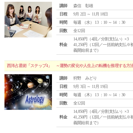
講師
森信 彰雄
日程
9月 2日 ～ 11月 18日
時間
毎週 （
水
） 13 ：10 ～ 14 ：30
回数
全12回
14,850円（4回／分割支払い）×3
料金
41,250円（12回／一括前納支払※
義開始前まで）
西洋占星術「ステップ4」 ～運勢の変化や人生上の転機を推理する方
講師
狩野 みどり
日程
9月 3日 ～ 11月 19日
時間
毎週 （
木
） 13 ：10 ～ 14 ：30
回数
全12回
14,850円（4回／分割支払い）×3
料金
41,250円（12回／一括前納支払※
義開始前まで）