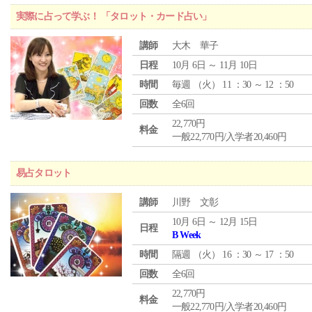
実際に占って学ぶ！ 「タロット・カード占い」
講師
大木 華子
日程
10月 6日 ～ 11月 10日
時間
毎週 （
火
） 11 ：30 ～ 12 ：50
回数
全6回
22,770円
料金
一般22,770円/入学者20,460円
易占タロット
講師
川野 文彰
10月 6日 ～ 12月 15日
日程
B Week
時間
隔週 （
火
） 16 ：30 ～ 17 ：50
回数
全6回
22,770円
料金
一般22,770円/入学者20,460円