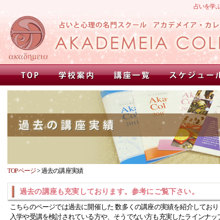
占いを学
TOPページ
>
過去の講座実績
過去の講座も充実しております。参考にご覧下さい。
こちらのページでは過去に開催した 数多くの講座の実績を紹介しており
入学や受講を検討されている方や、そうでない方も充実したラインナッ