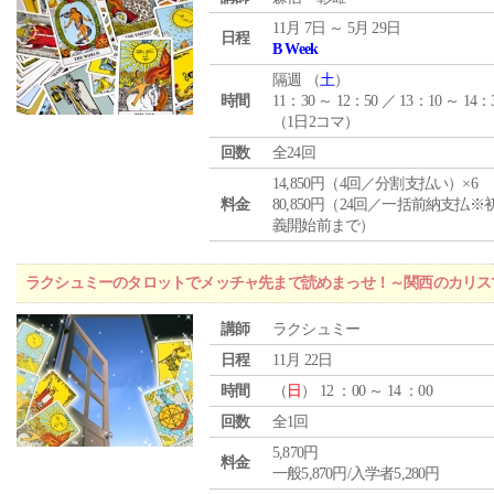
11月 7日 ～ 5月 29日
日程
B Week
隔週 （
土
）
時間
11：30 ～ 12：50 ／ 13：10 ～ 14：
（1日2コマ）
回数
全24回
14,850円（4回／分割支払い）×6
料金
80,850円（24回／一括前納支払※
義開始前まで）
ラクシュミーのタロットでメッチャ先まで読めまっせ！～関西のカリス
講師
ラクシュミー
日程
11月 22日
時間
（
日
） 12 ：00 ～ 14 ：00
回数
全1回
5,870円
料金
一般5,870円/入学者5,280円