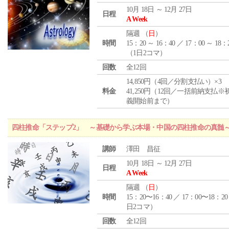
10月 18日 ～ 12月 27日
日程
A Week
隔週 （
日
）
時間
15：20 ～ 16：40 ／ 17：00 ～ 18：
（1日2コマ）
回数
全12回
14,850円（4回／分割支払い）×3
料金
41,250円（12回／一括前納支払※
義開始前まで）
四柱推命「ステップ2」 ～基礎から学ぶ本場・中国の四柱推命の真髄
講師
澤田 昌征
10月 18日 ～ 12月 27日
日程
A Week
隔週 （
日
）
時間
15：20〜16：40 ／ 17：00〜18：20
日2コマ）
回数
全12回