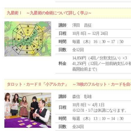
九星術Ⅰ ～九星術の命術について詳しく学ぶ～
講師
澤田 昌征
日程
10月 8日 ～ 12月 24日
時間
毎週 （
木
） 16 ：30 ～ 17 ：50
回数
全12回
14,850円（4回／分割支払い）×3
料金
41,250円（12回／一括前納支払※
義開始前まで）
タロット・カードⅡ「小アルカナ」 ～78枚のフルセット・カードを自
講師
森信 彰雄
10月 8日 ～ 4月 1日
日程
※12/31・1/7 は休講になります。
時間
毎週 （
木
） 13 ：10 ～ 14 ：30
回数
全24回