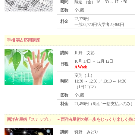
時間
隔週 （
金
） 16 ：30 ～ 17 ：50
回数
全6回
22,770円
料金
一般22,770円/入学者20,460円
手相 実占応用講座
講師
川野 文彰
10月 17日 ～ 12月 12日
日程
A Week
変則（土）
時間
11:30 ～ 12:50 ／ 13:10 ～ 14:30
（1日2コマ）
回数
全6回
料金
21,450円（6回／一括支払いのみ）
西洋占星術「ステップ1」 ～西洋占星術の第一歩をじっくり楽しく身
講師
狩野 みどり