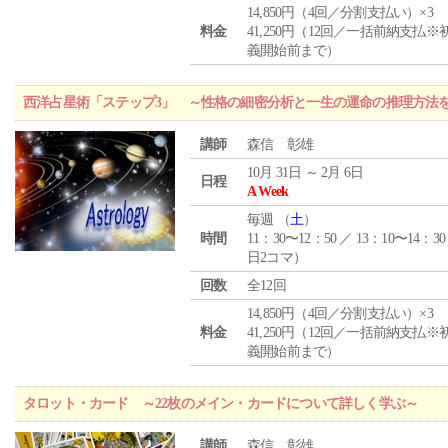
14,850円（4回／分割支払い）×3
料金
41,250円（12回／一括前納支払※
義開始前まで）
西洋占星術「ステップ3」 ～性格の細密分析と一生の運命の推理方法
講師
森信 彰雄
10月 31日 ～ 2月 6日
日程
A Week
毎週 （
土
）
時間
11：30〜12：50 ／ 13：10〜14：30
日2コマ）
回数
全12回
14,850円（4回／分割支払い）×3
料金
41,250円（12回／一括前納支払※
義開始前まで）
タロット・カード ～22枚のメイン・カードについて詳しく学ぶ～
講師
森信 彰雄