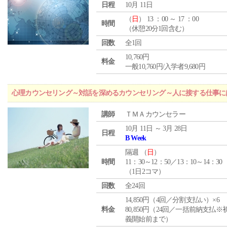
日程
10月 11日
（
日
） 13 ：00 ～ 17 ：00
時間
（休憩20分1回含む）
回数
全1回
10,760円
料金
一般10,760円/入学者9,680円
心理カウンセリング～対話を深めるカウンセリング～人に接する仕事には
講師
ＴＭＡカウンセラー
10月 11日 ～ 3月 28日
日程
B Week
隔週 （
日
）
時間
11：30～12：50／13：10～14：30
（1日2コマ）
回数
全24回
14,850円（4回／分割支払い）×6
料金
80,850円（24回／一括前納支払※
義開始前まで）