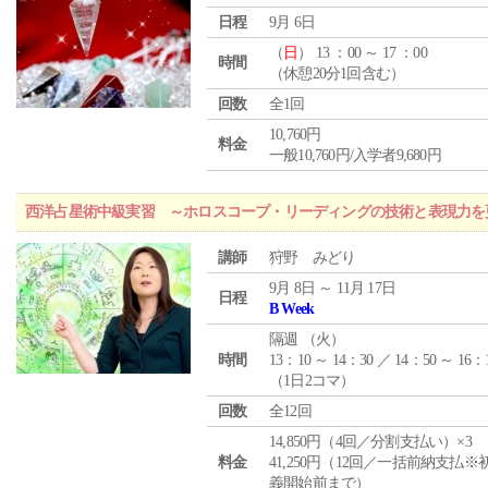
日程
9月 6日
（
日
） 13 ：00 ～ 17 ：00
時間
（休憩20分1回含む）
回数
全1回
10,760円
料金
一般10,760円/入学者9,680円
西洋占星術中級実習 ～ホロスコープ・リーディングの技術と表現力を
講師
狩野 みどり
9月 8日 ～ 11月 17日
日程
B Week
隔週 （
火
）
時間
13：10 ～ 14：30 ／ 14：50 ～ 16：
（1日2コマ）
回数
全12回
14,850円（4回／分割支払い）×3
料金
41,250円（12回／一括前納支払※
義開始前まで）