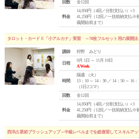
回数
全12回
14,850円（4回／分割支払い）×3
料金
41,250円（12回／一括前納支払※
義開始前まで）
タロット・カードⅡ「小アルカナ」実習 ～78枚フルセット用の展開
講師
狩野 みどり
9月 1日 ～ 11月 10日
日程
A Week
隔週 （
火
）
時間
13：10 ～ 14：30 ／ 14：50 ～ 16：
（1日2コマ）
回数
全12回
14,850円（4回／分割支払い）×3
料金
41,250円（12回／一括前納支払※
義開始前まで）
西洋占星術ブラッシュアップ～中級レベルまでを総復習してスキルアッ