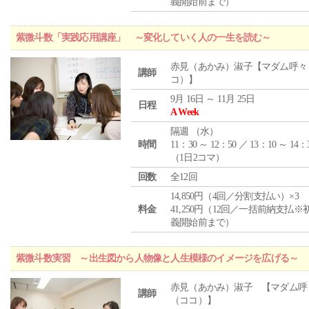
義開始前まで）
紫微斗数「実践応用講座」 ～変化していく人の一生を読む～
赤見（あかみ）淑子【マダム呼々
講師
コ）】
9月 16日 ～ 11月 25日
日程
A Week
隔週 （
水
）
時間
11：30 ～ 12：50 ／ 13：10 ～ 14：
（1日2コマ）
回数
全12回
14,850円（4回／分割支払い）×3
料金
41,250円（12回／一括前納支払※
義開始前まで）
紫微斗数実習 ～出生図から人物像と人生模様のイメージを広げる～
赤見（あかみ）淑子 【マダム呼
講師
（ココ）】