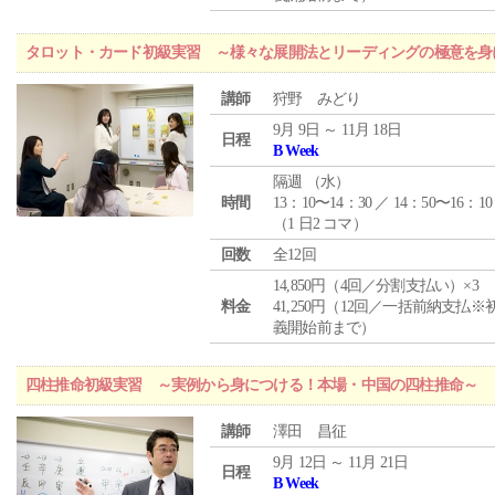
タロット・カード初級実習 ～様々な展開法とリーディングの極意を身
講師
狩野 みどり
9月 9日 ～ 11月 18日
日程
B Week
隔週 （
水
）
時間
13：10〜14：30 ／ 14：50〜16：10
（1 日2 コマ）
回数
全12回
14,850円（4回／分割支払い）×3
料金
41,250円（12回／一括前納支払※
義開始前まで）
四柱推命初級実習 ～実例から身につける！本場・中国の四柱推命～
講師
澤田 昌征
9月 12日 ～ 11月 21日
日程
B Week