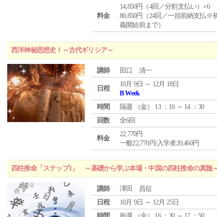
14,850円（4回／分割支払い）×6
料金
80,850円（24回／一括前納支払※
義開始前まで）
西洋神秘思想史Ⅰ～古代ギリシア～
講師
田口 清一
10月 9日 ～ 12月 18日
日程
B Week
時間
隔週 （
金
） 13 ：10 ～ 14 ：30
回数
全6回
22,770円
料金
一般22,770円/入学者20,460円
四柱推命「ステップ1」 ～基礎から学ぶ本場・中国の四柱推命の真髄
講師
澤田 昌征
日程
10月 9日 ～ 12月 25日
時間
毎週 （
金
） 16 ：30 ～ 17 ：50