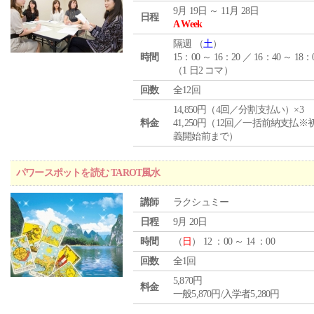
9月 19日 ～ 11月 28日
日程
A Week
隔週 （
土
）
時間
15：00 ～ 16：20 ／ 16：40 ～ 18：
（1 日2 コマ）
回数
全12回
14,850円（4回／分割支払い）×3
料金
41,250円（12回／一括前納支払※
義開始前まで）
パワースポットを読む TAROT風水
講師
ラクシュミー
日程
9月 20日
時間
（
日
） 12 ：00 ～ 14 ：00
回数
全1回
5,870円
料金
一般5,870円/入学者5,280円