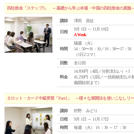
四柱推命「ステップ3」 ～基礎から学ぶ本場・中国の四柱推命の真髄
講師
澤田 昌征
9月 1日 ～ 11月 10日
日程
A Week
隔週 （
火
）
時間
14：50〜16：10／16：30〜17：50
（1日2コマ）
回数
全12回
14,850円（4回／分割支払い）×3
料金
41,250円（12回／一括前納支払※
義開始前まで）
タロット・カード中級実習「Part2」 ～様々な展開法を使いこなしリ
講師
狩野 みどり
日程
9月 1日 ～ 11月 17日
時間
毎週 （
火
） 16 ：30 ～ 17 ：50