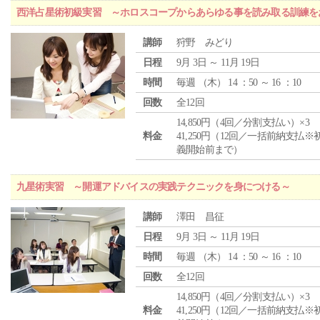
西洋占星術初級実習 ～ホロスコープからあらゆる事を読み取る訓練を
講師
狩野 みどり
日程
9月 3日 ～ 11月 19日
時間
毎週 （
木
） 14 ：50 ～ 16 ：10
回数
全12回
14,850円（4回／分割支払い）×3
料金
41,250円（12回／一括前納支払※
義開始前まで）
九星術実習 ～開運アドバイスの実践テクニックを身につける～
講師
澤田 昌征
日程
9月 3日 ～ 11月 19日
時間
毎週 （
木
） 14 ：50 ～ 16 ：10
回数
全12回
14,850円（4回／分割支払い）×3
料金
41,250円（12回／一括前納支払※