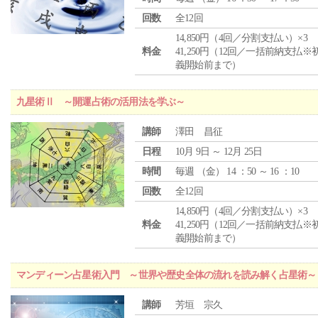
回数
全12回
14,850円（4回／分割支払い）×3
料金
41,250円（12回／一括前納支払※
義開始前まで）
九星術Ⅱ ～開運占術の活用法を学ぶ～
講師
澤田 昌征
日程
10月 9日 ～ 12月 25日
時間
毎週 （
金
） 14 ：50 ～ 16 ：10
回数
全12回
14,850円（4回／分割支払い）×3
料金
41,250円（12回／一括前納支払※
義開始前まで）
マンディーン占星術入門 ～世界や歴史全体の流れを読み解く占星術～
講師
芳垣 宗久