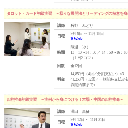
タロット・カード初級実習 ～様々な展開法とリーディングの極意を身
講師
狩野 みどり
9月 9日 ～ 11月 18日
日程
B Week
隔週 （
水
）
時間
13：10〜14：30 ／ 14：50〜16：10
（1 日2 コマ）
回数
全12回
14,850円（4回／分割支払い）×3
料金
41,250円（12回／一括前納支払※
義開始前まで）
四柱推命初級実習 ～実例から身につける！本場・中国の四柱推命～
講師
澤田 昌征
9月 12日 ～ 11月 21日
日程
B Week