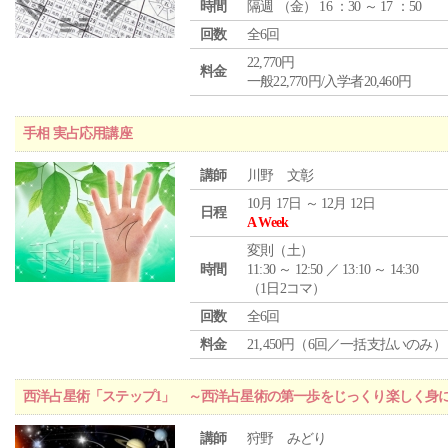
時間
隔週 （
金
） 16 ：30 ～ 17 ：50
回数
全6回
22,770円
料金
一般22,770円/入学者20,460円
手相 実占応用講座
講師
川野 文彰
10月 17日 ～ 12月 12日
日程
A Week
変則（土）
時間
11:30 ～ 12:50 ／ 13:10 ～ 14:30
（1日2コマ）
回数
全6回
料金
21,450円（6回／一括支払いのみ）
西洋占星術「ステップ1」 ～西洋占星術の第一歩をじっくり楽しく身
講師
狩野 みどり