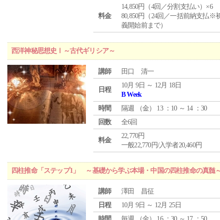
14,850円（4回／分割支払い）×6
料金
80,850円（24回／一括前納支払※
義開始前まで）
西洋神秘思想史Ⅰ～古代ギリシア～
講師
田口 清一
10月 9日 ～ 12月 18日
日程
B Week
時間
隔週 （
金
） 13 ：10 ～ 14 ：30
回数
全6回
22,770円
料金
一般22,770円/入学者20,460円
四柱推命「ステップ1」 ～基礎から学ぶ本場・中国の四柱推命の真髄
講師
澤田 昌征
日程
10月 9日 ～ 12月 25日
時間
毎週 （
金
） 16 ：30 ～ 17 ：50