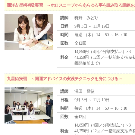
西洋占星術初級実習 ～ホロスコープからあらゆる事を読み取る訓練を
講師
狩野 みどり
日程
9月 3日 ～ 11月 19日
時間
毎週 （
木
） 14 ：50 ～ 16 ：10
回数
全12回
14,850円（4回／分割支払い）×3
料金
41,250円（12回／一括前納支払※
義開始前まで）
九星術実習 ～開運アドバイスの実践テクニックを身につける～
講師
澤田 昌征
日程
9月 3日 ～ 11月 19日
時間
毎週 （
木
） 14 ：50 ～ 16 ：10
回数
全12回
14,850円（4回／分割支払い）×3
料金
41,250円（12回／一括前納支払※