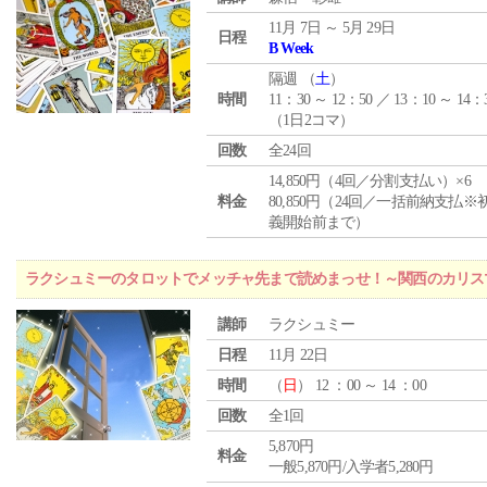
11月 7日 ～ 5月 29日
日程
B Week
隔週 （
土
）
時間
11：30 ～ 12：50 ／ 13：10 ～ 14：
（1日2コマ）
回数
全24回
14,850円（4回／分割支払い）×6
料金
80,850円（24回／一括前納支払※
義開始前まで）
ラクシュミーのタロットでメッチャ先まで読めまっせ！～関西のカリス
講師
ラクシュミー
日程
11月 22日
時間
（
日
） 12 ：00 ～ 14 ：00
回数
全1回
5,870円
料金
一般5,870円/入学者5,280円