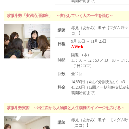
義開始前まで）
紫微斗数「実践応用講座」 ～変化していく人の一生を読む～
赤見（あかみ）淑子【マダム呼々
講師
コ）】
9月 16日 ～ 11月 25日
日程
A Week
隔週 （
水
）
時間
11：30 ～ 12：50 ／ 13：10 ～ 14：
（1日2コマ）
回数
全12回
14,850円（4回／分割支払い）×3
料金
41,250円（12回／一括前納支払※
義開始前まで）
紫微斗数実習 ～出生図から人物像と人生模様のイメージを広げる～
赤見（あかみ）淑子 【マダム呼
講師
（ココ）】