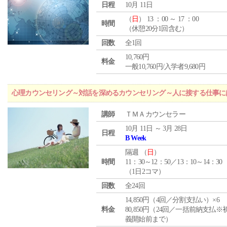
日程
10月 11日
（
日
） 13 ：00 ～ 17 ：00
時間
（休憩20分1回含む）
回数
全1回
10,760円
料金
一般10,760円/入学者9,680円
心理カウンセリング～対話を深めるカウンセリング～人に接する仕事には
講師
ＴＭＡカウンセラー
10月 11日 ～ 3月 28日
日程
B Week
隔週 （
日
）
時間
11：30～12：50／13：10～14：30
（1日2コマ）
回数
全24回
14,850円（4回／分割支払い）×6
料金
80,850円（24回／一括前納支払※
義開始前まで）