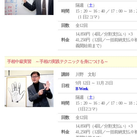
隔週 （
土
）
時間
15：20 ～ 16：40 ／ 17：00 ～ 18：
（1 日2 コマ）
回数
全12回
14,850円（4回／分割支払い）×3
料金
41,250円（12回／一括前納支払※
義開始前まで）
手相中級実習 ～手相の実践テクニックを身につける～
講師
川野 文彰
9月 12日 ～ 11月 21日
日程
B Week
隔週 （
土
）
時間
15：20 ～ 16：40 ／ 17：00 ～ 18：
（1日2コマ）
回数
全12回
14,850円（4回／分割支払い）×3
料金
41,250円（12回／一括前納支払※