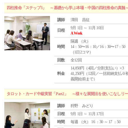
四柱推命「ステップ3」 ～基礎から学ぶ本場・中国の四柱推命の真髄
講師
澤田 昌征
9月 1日 ～ 11月 10日
日程
A Week
隔週 （
火
）
時間
14：50〜16：10／16：30〜17：50
（1日2コマ）
回数
全12回
14,850円（4回／分割支払い）×3
料金
41,250円（12回／一括前納支払※
義開始前まで）
タロット・カード中級実習「Part2」 ～様々な展開法を使いこなしリ
講師
狩野 みどり
日程
9月 1日 ～ 11月 17日
時間
毎週 （
火
） 16 ：30 ～ 17 ：50