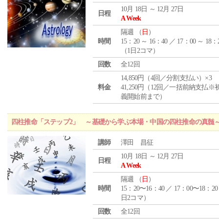
10月 18日 ～ 12月 27日
日程
A Week
隔週 （
日
）
時間
15：20 ～ 16：40 ／ 17：00 ～ 18：
（1日2コマ）
回数
全12回
14,850円（4回／分割支払い）×3
料金
41,250円（12回／一括前納支払※
義開始前まで）
四柱推命「ステップ2」 ～基礎から学ぶ本場・中国の四柱推命の真髄
講師
澤田 昌征
10月 18日 ～ 12月 27日
日程
A Week
隔週 （
日
）
時間
15：20〜16：40 ／ 17：00〜18：20
日2コマ）
回数
全12回