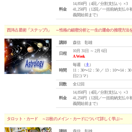
14,850円（4回／分割支払い）×3
料金
41,250円（12回／一括前納支払※
義開始前まで）
西洋占星術「ステップ3」 ～性格の細密分析と一生の運命の推理方法
講師
森信 彰雄
10月 31日 ～ 2月 6日
日程
A Week
毎週 （
土
）
時間
11：30〜12：50 ／ 13：10〜14：30
日2コマ）
回数
全12回
14,850円（4回／分割支払い）×3
料金
41,250円（12回／一括前納支払※
義開始前まで）
タロット・カード ～22枚のメイン・カードについて詳しく学ぶ～
講師
森信 彰雄