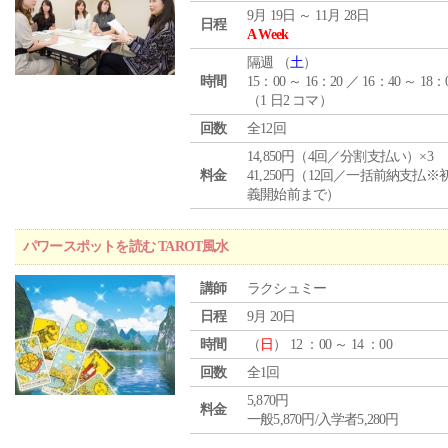
9月 19日 ～ 11月 28日
日程
A Week
隔週 （
土
）
時間
15：00 ～ 16：20 ／ 16：40 ～ 18：
（1 日2 コマ）
回数
全12回
14,850円（4回／分割支払い）×3
料金
41,250円（12回／一括前納支払※
義開始前まで）
パワースポットを読む TAROT風水
講師
ラクシュミー
日程
9月 20日
時間
（
日
） 12 ：00 ～ 14 ：00
回数
全1回
5,870円
料金
一般5,870円/入学者5,280円