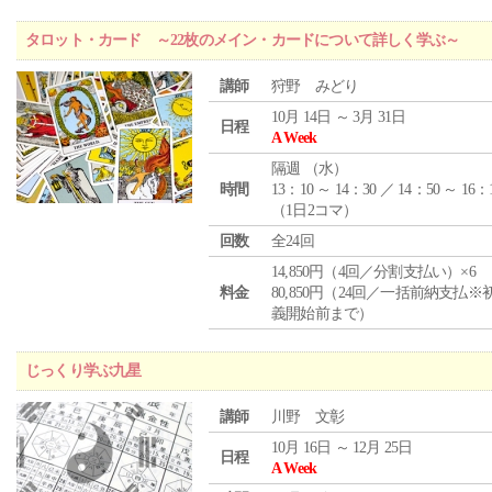
タロット・カード ～22枚のメイン・カードについて詳しく学ぶ～
講師
狩野 みどり
10月 14日 ～ 3月 31日
日程
A Week
隔週 （
水
）
時間
13：10 ～ 14：30 ／ 14：50 ～ 16：
（1日2コマ）
回数
全24回
14,850円（4回／分割支払い）×6
料金
80,850円（24回／一括前納支払※
義開始前まで）
じっくり学ぶ九星
講師
川野 文彰
10月 16日 ～ 12月 25日
日程
A Week