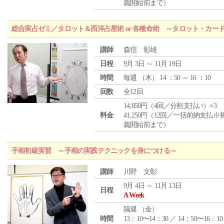
義開始前まで）
総合実占ゼミ／タロット＆西洋占星術 or 各種命術 ～タロット・カ
講師
森信 彰雄
日程
9月 3日 ～ 11月 19日
時間
毎週 （
木
） 14 ：50 ～ 16 ：10
回数
全12回
14,850円（4回／分割支払い）×3
料金
41,250円（12回／一括前納支払※
義開始前まで）
手相初級実習 ～手相の実践テクニックを身につける～
講師
川野 文彰
9月 4日 ～ 11月 13日
日程
A Week
隔週 （
金
）
時間
13：10〜14：30 ／ 14：50〜16：10