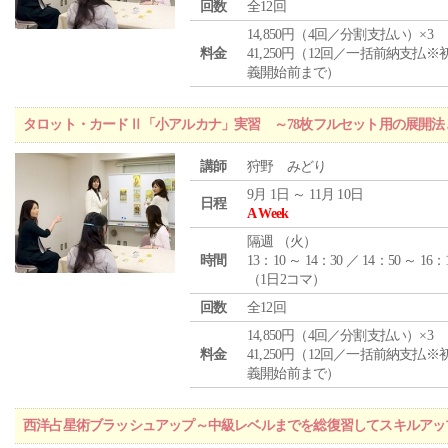
回数
全12回
14,850円（4回／分割支払い）×3
料金
41,250円（12回／一括前納支払※
義開始前まで）
タロット・カードⅡ「小アルカナ」実習 ～78枚フルセット用の展開
講師
狩野 みどり
9月 1日 ～ 11月 10日
日程
A Week
隔週 （
火
）
時間
13：10 ～ 14：30 ／ 14：50 ～ 16：
（1日2コマ）
回数
全12回
14,850円（4回／分割支払い）×3
料金
41,250円（12回／一括前納支払※
義開始前まで）
西洋占星術ブラッシュアップ～中級レベルまでを総復習してスキルアッ