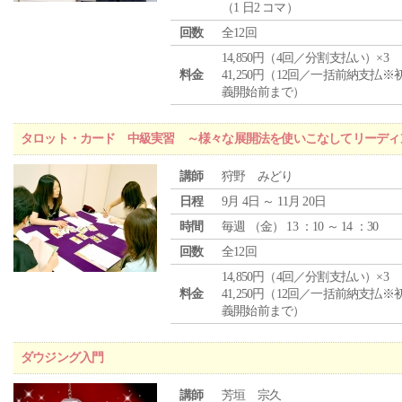
（1 日2 コマ）
回数
全12回
14,850円（4回／分割支払い）×3
料金
41,250円（12回／一括前納支払※
義開始前まで）
タロット・カード 中級実習 ～様々な展開法を使いこなしてリーディ
講師
狩野 みどり
日程
9月 4日 ～ 11月 20日
時間
毎週 （
金
） 13 ：10 ～ 14 ：30
回数
全12回
14,850円（4回／分割支払い）×3
料金
41,250円（12回／一括前納支払※
義開始前まで）
ダウジング入門
講師
芳垣 宗久