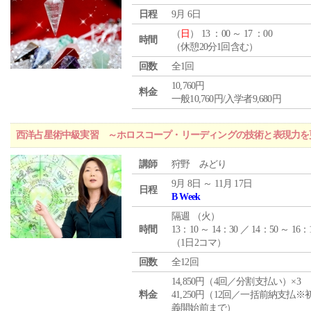
日程
9月 6日
（
日
） 13 ：00 ～ 17 ：00
時間
（休憩20分1回含む）
回数
全1回
10,760円
料金
一般10,760円/入学者9,680円
西洋占星術中級実習 ～ホロスコープ・リーディングの技術と表現力を
講師
狩野 みどり
9月 8日 ～ 11月 17日
日程
B Week
隔週 （
火
）
時間
13：10 ～ 14：30 ／ 14：50 ～ 16：
（1日2コマ）
回数
全12回
14,850円（4回／分割支払い）×3
料金
41,250円（12回／一括前納支払※
義開始前まで）