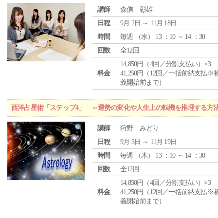
講師
森信 彰雄
日程
9月 2日 ～ 11月 18日
時間
毎週 （
水
） 13 ：10 ～ 14 ：30
回数
全12回
14,850円（4回／分割支払い）×3
料金
41,250円（12回／一括前納支払※
義開始前まで）
西洋占星術「ステップ4」 ～運勢の変化や人生上の転機を推理する方
講師
狩野 みどり
日程
9月 3日 ～ 11月 19日
時間
毎週 （
木
） 13 ：10 ～ 14 ：30
回数
全12回
14,850円（4回／分割支払い）×3
料金
41,250円（12回／一括前納支払※
義開始前まで）