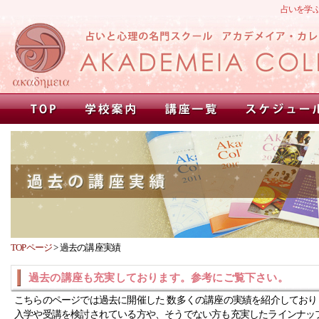
占いを学
TOPページ
>
過去の講座実績
過去の講座も充実しております。参考にご覧下さい。
こちらのページでは過去に開催した 数多くの講座の実績を紹介しており
入学や受講を検討されている方や、そうでない方も充実したラインナッ