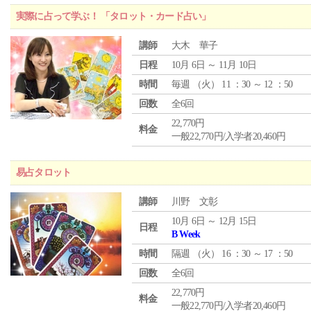
実際に占って学ぶ！ 「タロット・カード占い」
講師
大木 華子
日程
10月 6日 ～ 11月 10日
時間
毎週 （
火
） 11 ：30 ～ 12 ：50
回数
全6回
22,770円
料金
一般22,770円/入学者20,460円
易占タロット
講師
川野 文彰
10月 6日 ～ 12月 15日
日程
B Week
時間
隔週 （
火
） 16 ：30 ～ 17 ：50
回数
全6回
22,770円
料金
一般22,770円/入学者20,460円