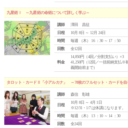
九星術Ⅰ ～九星術の命術について詳しく学ぶ～
講師
澤田 昌征
日程
10月 8日 ～ 12月 24日
時間
毎週 （
木
） 16 ：30 ～ 17 ：50
回数
全12回
14,850円（4回／分割支払い）×3
料金
41,250円（12回／一括前納支払※
義開始前まで）
タロット・カードⅡ「小アルカナ」 ～78枚のフルセット・カードを自
講師
森信 彰雄
10月 8日 ～ 4月 1日
日程
※12/31・1/7 は休講になります。
時間
毎週 （
木
） 13 ：10 ～ 14 ：30
回数
全24回