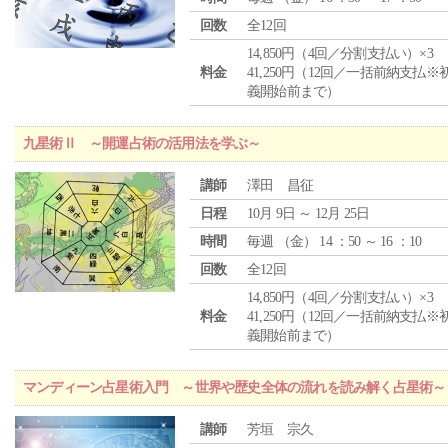
回数
全12回
14,850円（4回／分割支払い）×3
料金
41,250円（12回／一括前納支払※
義開始前まで）
九星術Ⅱ ～開運占術の活用法を学ぶ～
講師
澤田 昌征
日程
10月 9日 ～ 12月 25日
時間
毎週 （
金
） 14 ：50 ～ 16 ：10
回数
全12回
14,850円（4回／分割支払い）×3
料金
41,250円（12回／一括前納支払※
義開始前まで）
マンディーン占星術入門 ～世界や歴史全体の流れを読み解く占星術～
講師
芳垣 宗久