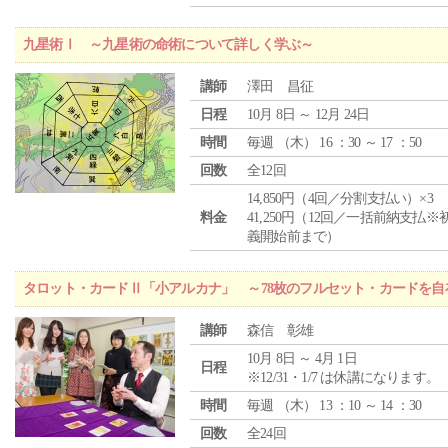
九星術Ⅰ ～九星術の命術について詳しく学ぶ～
講師
澤田 昌征
日程
10月 8日 ～ 12月 24日
時間
毎週 （
木
） 16 ：30 ～ 17 ：50
回数
全12回
14,850円（4回／分割支払い）×3
料金
41,250円（12回／一括前納支払※
義開始前まで）
タロット・カードⅡ「小アルカナ」 ～78枚のフルセット・カードを自
講師
森信 彰雄
10月 8日 ～ 4月 1日
日程
※12/31・1/7 は休講になります。
時間
毎週 （
木
） 13 ：10 ～ 14 ：30
回数
全24回