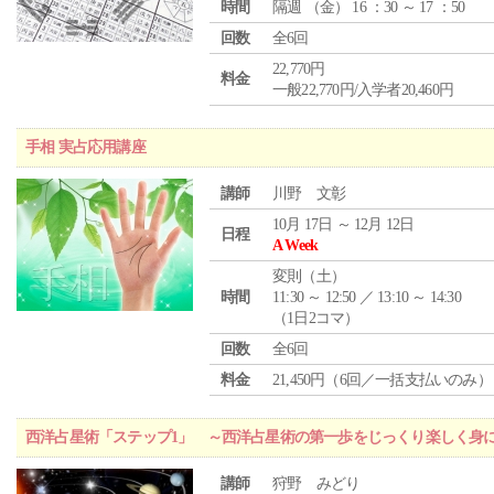
時間
隔週 （
金
） 16 ：30 ～ 17 ：50
回数
全6回
22,770円
料金
一般22,770円/入学者20,460円
手相 実占応用講座
講師
川野 文彰
10月 17日 ～ 12月 12日
日程
A Week
変則（土）
時間
11:30 ～ 12:50 ／ 13:10 ～ 14:30
（1日2コマ）
回数
全6回
料金
21,450円（6回／一括支払いのみ）
西洋占星術「ステップ1」 ～西洋占星術の第一歩をじっくり楽しく身
講師
狩野 みどり