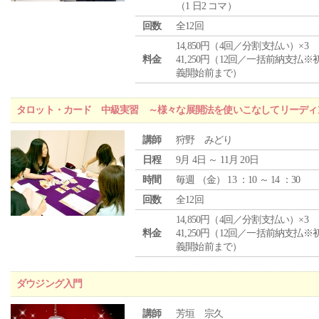
（1 日2 コマ）
回数
全12回
14,850円（4回／分割支払い）×3
料金
41,250円（12回／一括前納支払※
義開始前まで）
タロット・カード 中級実習 ～様々な展開法を使いこなしてリーディ
講師
狩野 みどり
日程
9月 4日 ～ 11月 20日
時間
毎週 （
金
） 13 ：10 ～ 14 ：30
回数
全12回
14,850円（4回／分割支払い）×3
料金
41,250円（12回／一括前納支払※
義開始前まで）
ダウジング入門
講師
芳垣 宗久