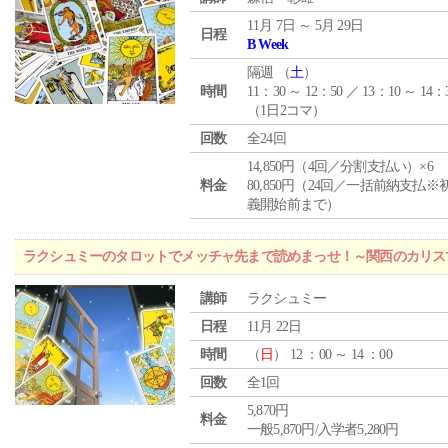
11月 7日 ～ 5月 29日
日程
B Week
隔週 （
土
）
時間
11：30 ～ 12：50 ／ 13：10 ～ 14：
（1日2コマ）
回数
全24回
14,850円（4回／分割支払い）×6
料金
80,850円（24回／一括前納支払※
義開始前まで）
ラクシュミーのタロットでメッチャ先まで読めまっせ！～関西のカリス
講師
ラクシュミー
日程
11月 22日
時間
（
日
） 12 ：00 ～ 14 ：00
回数
全1回
5,870円
料金
一般5,870円/入学者5,280円