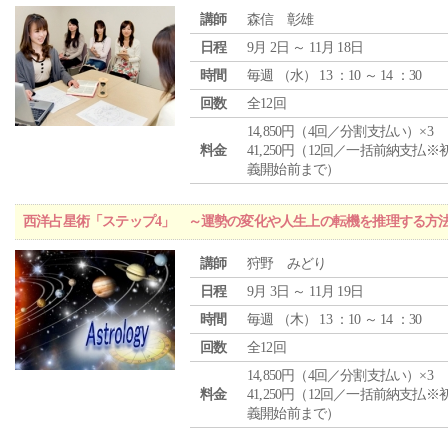
講師
森信 彰雄
日程
9月 2日 ～ 11月 18日
時間
毎週 （
水
） 13 ：10 ～ 14 ：30
回数
全12回
14,850円（4回／分割支払い）×3
料金
41,250円（12回／一括前納支払※
義開始前まで）
西洋占星術「ステップ4」 ～運勢の変化や人生上の転機を推理する方
講師
狩野 みどり
日程
9月 3日 ～ 11月 19日
時間
毎週 （
木
） 13 ：10 ～ 14 ：30
回数
全12回
14,850円（4回／分割支払い）×3
料金
41,250円（12回／一括前納支払※
義開始前まで）