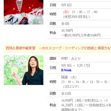
日程
9月 6日
（
日
） 13 ：00 ～ 17 ：00
時間
（休憩20分1回含む）
回数
全1回
10,760円
料金
一般10,760円/入学者9,680円
西洋占星術中級実習 ～ホロスコープ・リーディングの技術と表現力を
講師
狩野 みどり
9月 8日 ～ 11月 17日
日程
B Week
隔週 （
火
）
時間
13：10 ～ 14：30 ／ 14：50 ～ 16：
（1日2コマ）
回数
全12回
14,850円（4回／分割支払い）×3
料金
41,250円（12回／一括前納支払※
義開始前まで）