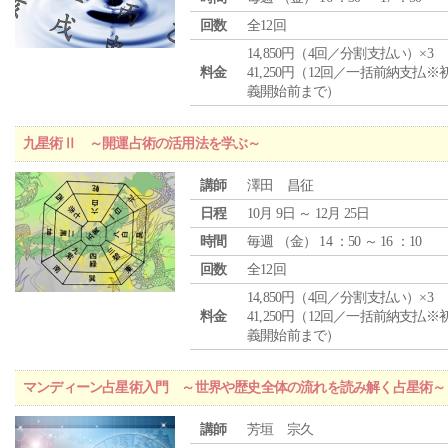
回数
全12回
14,850円（4回／分割支払い）×3
料金
41,250円（12回／一括前納支払※
義開始前まで）
九星術Ⅱ ～開運占術の活用法を学ぶ～
講師
澤田 昌征
日程
10月 9日 ～ 12月 25日
時間
毎週 （
金
） 14 ：50 ～ 16 ：10
回数
全12回
14,850円（4回／分割支払い）×3
料金
41,250円（12回／一括前納支払※
義開始前まで）
マンディーン占星術入門 ～世界や歴史全体の流れを読み解く占星術～
講師
芳垣 宗久