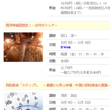
14,850円（4回／分割支払い）×6
料金
80,850円（24回／一括前納支払※
義開始前まで）
西洋神秘思想史Ⅰ～古代ギリシア～
講師
田口 清一
10月 9日 ～ 12月 18日
日程
B Week
時間
隔週 （
金
） 13 ：10 ～ 14 ：30
回数
全6回
22,770円
料金
一般22,770円/入学者20,460円
四柱推命「ステップ1」 ～基礎から学ぶ本場・中国の四柱推命の真髄
講師
澤田 昌征
日程
10月 9日 ～ 12月 25日
時間
毎週 （
金
） 16 ：30 ～ 17 ：50