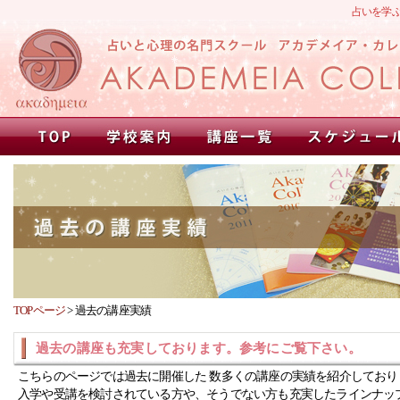
占いを学
TOPページ
>
過去の講座実績
過去の講座も充実しております。参考にご覧下さい。
こちらのページでは過去に開催した 数多くの講座の実績を紹介しており
入学や受講を検討されている方や、そうでない方も充実したラインナッ