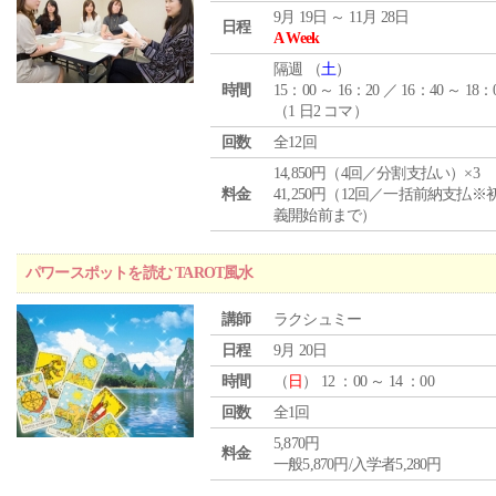
9月 19日 ～ 11月 28日
日程
A Week
隔週 （
土
）
時間
15：00 ～ 16：20 ／ 16：40 ～ 18：
（1 日2 コマ）
回数
全12回
14,850円（4回／分割支払い）×3
料金
41,250円（12回／一括前納支払※
義開始前まで）
パワースポットを読む TAROT風水
講師
ラクシュミー
日程
9月 20日
時間
（
日
） 12 ：00 ～ 14 ：00
回数
全1回
5,870円
料金
一般5,870円/入学者5,280円