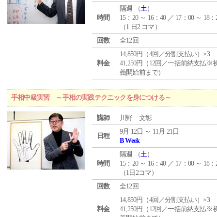
隔週 （
土
）
時間
15：20 ～ 16：40 ／ 17：00 ～ 18：
（1 日2 コマ）
回数
全12回
14,850円（4回／分割支払い）×3
料金
41,250円（12回／一括前納支払※
義開始前まで）
手相中級実習 ～手相の実践テクニックを身につける～
講師
川野 文彰
9月 12日 ～ 11月 21日
日程
B Week
隔週 （
土
）
時間
15：20 ～ 16：40 ／ 17：00 ～ 18：
（1日2コマ）
回数
全12回
14,850円（4回／分割支払い）×3
料金
41,250円（12回／一括前納支払※