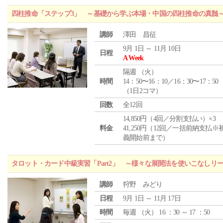
四柱推命「ステップ3」 ～基礎から学ぶ本場・中国の四柱推命の真髄
講師
澤田 昌征
9月 1日 ～ 11月 10日
日程
A Week
隔週 （
火
）
時間
14：50〜16：10／16：30〜17：50
（1日2コマ）
回数
全12回
14,850円（4回／分割支払い）×3
料金
41,250円（12回／一括前納支払※
義開始前まで）
タロット・カード中級実習「Part2」 ～様々な展開法を使いこなしリ
講師
狩野 みどり
日程
9月 1日 ～ 11月 17日
時間
毎週 （
火
） 16 ：30 ～ 17 ：50