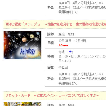
14,850円（4回／分割支払い）×3
料金
41,250円（12回／一括前納支払※
義開始前まで）
西洋占星術「ステップ3」 ～性格の細密分析と一生の運命の推理方法
講師
森信 彰雄
10月 31日 ～ 2月 6日
日程
A Week
毎週 （
土
）
時間
11：30〜12：50 ／ 13：10〜14：30
日2コマ）
回数
全12回
14,850円（4回／分割支払い）×3
料金
41,250円（12回／一括前納支払※
義開始前まで）
タロット・カード ～22枚のメイン・カードについて詳しく学ぶ～
講師
森信 彰雄