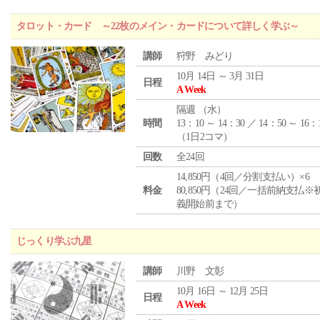
タロット・カード ～22枚のメイン・カードについて詳しく学ぶ～
講師
狩野 みどり
10月 14日 ～ 3月 31日
日程
A Week
隔週 （
水
）
時間
13：10 ～ 14：30 ／ 14：50 ～ 16：
（1日2コマ）
回数
全24回
14,850円（4回／分割支払い）×6
料金
80,850円（24回／一括前納支払※
義開始前まで）
じっくり学ぶ九星
講師
川野 文彰
10月 16日 ～ 12月 25日
日程
A Week