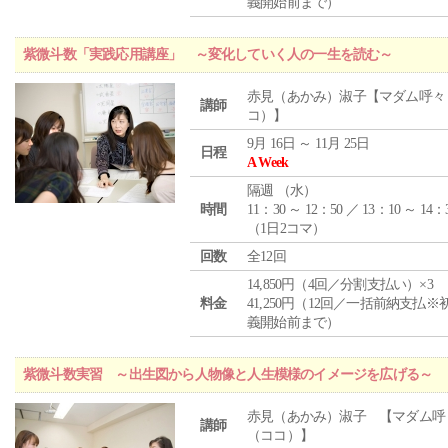
義開始前まで）
紫微斗数「実践応用講座」 ～変化していく人の一生を読む～
赤見（あかみ）淑子【マダム呼々
講師
コ）】
9月 16日 ～ 11月 25日
日程
A Week
隔週 （
水
）
時間
11：30 ～ 12：50 ／ 13：10 ～ 14：
（1日2コマ）
回数
全12回
14,850円（4回／分割支払い）×3
料金
41,250円（12回／一括前納支払※
義開始前まで）
紫微斗数実習 ～出生図から人物像と人生模様のイメージを広げる～
赤見（あかみ）淑子 【マダム呼
講師
（ココ）】