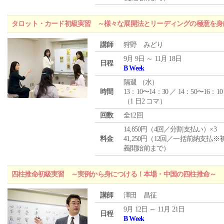
タロット・カード初級実習 ～様々な展開法とリーディングの極意を身
講師
狩野 みどり
9月 9日 ～ 11月 18日
日程
B Week
隔週 （
水
）
時間
13：10〜14：30 ／ 14：50〜16：10
（1 日2 コマ）
回数
全12回
14,850円（4回／分割支払い）×3
料金
41,250円（12回／一括前納支払※
義開始前まで）
四柱推命初級実習 ～実例から身につける！本場・中国の四柱推命～
講師
澤田 昌征
9月 12日 ～ 11月 21日
日程
B Week