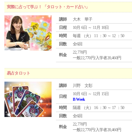
実際に占って学ぶ！ 「タロット・カード占い」
講師
大木 華子
日程
10月 6日 ～ 11月 10日
時間
毎週 （
火
） 11 ：30 ～ 12 ：50
回数
全6回
22,770円
料金
一般22,770円/入学者20,460円
易占タロット
講師
川野 文彰
10月 6日 ～ 12月 15日
日程
B Week
時間
隔週 （
火
） 16 ：30 ～ 17 ：50
回数
全6回
22,770円
料金
一般22,770円/入学者20,460円