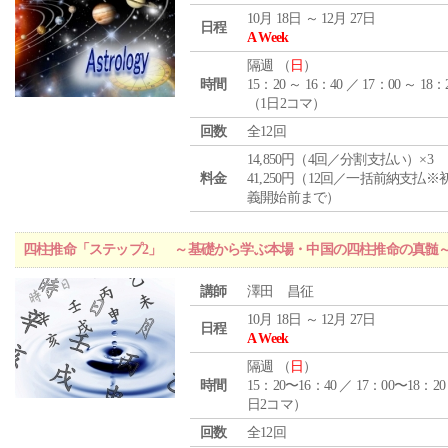
10月 18日 ～ 12月 27日
日程
A Week
隔週 （
日
）
時間
15：20 ～ 16：40 ／ 17：00 ～ 18：
（1日2コマ）
回数
全12回
14,850円（4回／分割支払い）×3
料金
41,250円（12回／一括前納支払※
義開始前まで）
四柱推命「ステップ2」 ～基礎から学ぶ本場・中国の四柱推命の真髄
講師
澤田 昌征
10月 18日 ～ 12月 27日
日程
A Week
隔週 （
日
）
時間
15：20〜16：40 ／ 17：00〜18：20
日2コマ）
回数
全12回