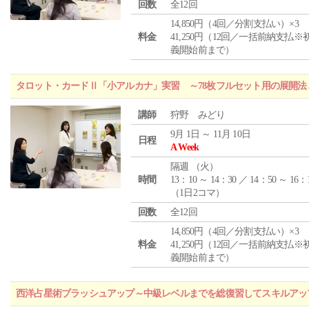
回数
全12回
14,850円（4回／分割支払い）×3
料金
41,250円（12回／一括前納支払※
義開始前まで）
タロット・カードⅡ「小アルカナ」実習 ～78枚フルセット用の展開
講師
狩野 みどり
9月 1日 ～ 11月 10日
日程
A Week
隔週 （
火
）
時間
13：10 ～ 14：30 ／ 14：50 ～ 16：
（1日2コマ）
回数
全12回
14,850円（4回／分割支払い）×3
料金
41,250円（12回／一括前納支払※
義開始前まで）
西洋占星術ブラッシュアップ～中級レベルまでを総復習してスキルアッ