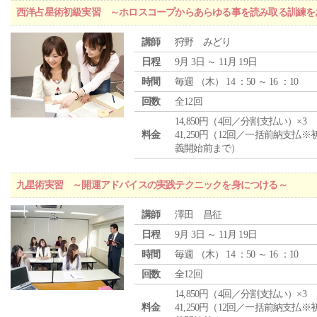
西洋占星術初級実習 ～ホロスコープからあらゆる事を読み取る訓練を
講師
狩野 みどり
日程
9月 3日 ～ 11月 19日
時間
毎週 （
木
） 14 ：50 ～ 16 ：10
回数
全12回
14,850円（4回／分割支払い）×3
料金
41,250円（12回／一括前納支払※
義開始前まで）
九星術実習 ～開運アドバイスの実践テクニックを身につける～
講師
澤田 昌征
日程
9月 3日 ～ 11月 19日
時間
毎週 （
木
） 14 ：50 ～ 16 ：10
回数
全12回
14,850円（4回／分割支払い）×3
料金
41,250円（12回／一括前納支払※