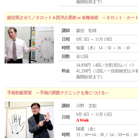
義開始前まで）
総合実占ゼミ／タロット＆西洋占星術 or 各種命術 ～タロット・カ
講師
森信 彰雄
日程
9月 3日 ～ 11月 19日
時間
毎週 （
木
） 14 ：50 ～ 16 ：10
回数
全12回
14,850円（4回／分割支払い）×3
料金
41,250円（12回／一括前納支払※
義開始前まで）
手相初級実習 ～手相の実践テクニックを身につける～
講師
川野 文彰
9月 4日 ～ 11月 13日
日程
A Week
隔週 （
金
）
時間
13：10〜14：30 ／ 14：50〜16：10