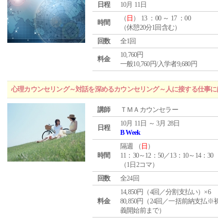
日程
10月 11日
（
日
） 13 ：00 ～ 17 ：00
時間
（休憩20分1回含む）
回数
全1回
10,760円
料金
一般10,760円/入学者9,680円
心理カウンセリング～対話を深めるカウンセリング～人に接する仕事には
講師
ＴＭＡカウンセラー
10月 11日 ～ 3月 28日
日程
B Week
隔週 （
日
）
時間
11：30～12：50／13：10～14：30
（1日2コマ）
回数
全24回
14,850円（4回／分割支払い）×6
料金
80,850円（24回／一括前納支払※
義開始前まで）