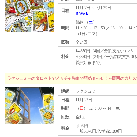
11月 7日 ～ 5月 29日
日程
B Week
隔週 （
土
）
時間
11：30 ～ 12：50 ／ 13：10 ～ 14：
（1日2コマ）
回数
全24回
14,850円（4回／分割支払い）×6
料金
80,850円（24回／一括前納支払※
義開始前まで）
ラクシュミーのタロットでメッチャ先まで読めまっせ！～関西のカリス
講師
ラクシュミー
日程
11月 22日
時間
（
日
） 12 ：00 ～ 14 ：00
回数
全1回
5,870円
料金
一般5,870円/入学者5,280円