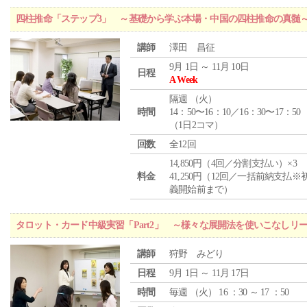
四柱推命「ステップ3」 ～基礎から学ぶ本場・中国の四柱推命の真髄
講師
澤田 昌征
9月 1日 ～ 11月 10日
日程
A Week
隔週 （
火
）
時間
14：50〜16：10／16：30〜17：50
（1日2コマ）
回数
全12回
14,850円（4回／分割支払い）×3
料金
41,250円（12回／一括前納支払※
義開始前まで）
タロット・カード中級実習「Part2」 ～様々な展開法を使いこなしリ
講師
狩野 みどり
日程
9月 1日 ～ 11月 17日
時間
毎週 （
火
） 16 ：30 ～ 17 ：50