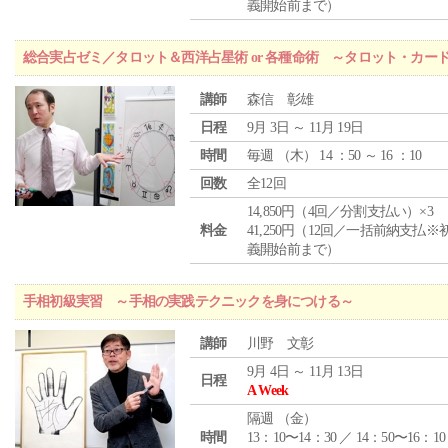
義開始前まで）
総合実占ゼミ／タロット＆西洋占星術 or 各種命術 ～タロット・カ
講師
森信 彰雄
日程
9月 3日 ～ 11月 19日
時間
毎週 （
木
） 14 ：50 ～ 16 ：10
回数
全12回
14,850円（4回／分割支払い）×3
料金
41,250円（12回／一括前納支払※
義開始前まで）
手相初級実習 ～手相の実践テクニックを身につける～
講師
川野 文彰
9月 4日 ～ 11月 13日
日程
A Week
隔週 （
金
）
時間
13：10〜14：30 ／ 14：50〜16：10