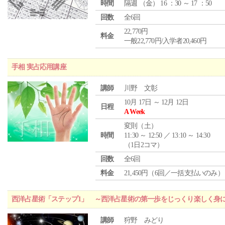
時間
隔週 （
金
） 16 ：30 ～ 17 ：50
回数
全6回
22,770円
料金
一般22,770円/入学者20,460円
手相 実占応用講座
講師
川野 文彰
10月 17日 ～ 12月 12日
日程
A Week
変則（土）
時間
11:30 ～ 12:50 ／ 13:10 ～ 14:30
（1日2コマ）
回数
全6回
料金
21,450円（6回／一括支払いのみ）
西洋占星術「ステップ1」 ～西洋占星術の第一歩をじっくり楽しく身
講師
狩野 みどり