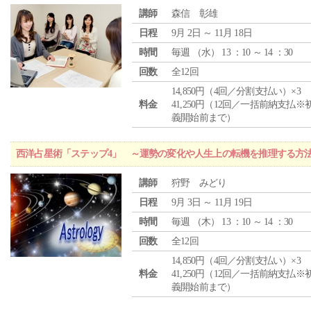
講師
森信 彰雄
日程
9月 2日 ～ 11月 18日
時間
毎週 （
水
） 13 ：10 ～ 14 ：30
回数
全12回
14,850円（4回／分割支払い）×3
料金
41,250円（12回／一括前納支払※
義開始前まで）
西洋占星術「ステップ4」 ～運勢の変化や人生上の転機を推理する方
講師
狩野 みどり
日程
9月 3日 ～ 11月 19日
時間
毎週 （
木
） 13 ：10 ～ 14 ：30
回数
全12回
14,850円（4回／分割支払い）×3
料金
41,250円（12回／一括前納支払※
義開始前まで）