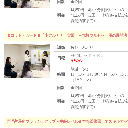
回数
全12回
14,850円（4回／分割支払い）×3
料金
41,250円（12回／一括前納支払※
義開始前まで）
タロット・カードⅡ「小アルカナ」実習 ～78枚フルセット用の展開
講師
狩野 みどり
9月 1日 ～ 11月 10日
日程
A Week
隔週 （
火
）
時間
13：10 ～ 14：30 ／ 14：50 ～ 16：
（1日2コマ）
回数
全12回
14,850円（4回／分割支払い）×3
料金
41,250円（12回／一括前納支払※
義開始前まで）
西洋占星術ブラッシュアップ～中級レベルまでを総復習してスキルアッ