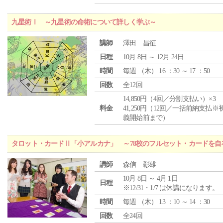
九星術Ⅰ ～九星術の命術について詳しく学ぶ～
講師
澤田 昌征
日程
10月 8日 ～ 12月 24日
時間
毎週 （
木
） 16 ：30 ～ 17 ：50
回数
全12回
14,850円（4回／分割支払い）×3
料金
41,250円（12回／一括前納支払※
義開始前まで）
タロット・カードⅡ「小アルカナ」 ～78枚のフルセット・カードを自
講師
森信 彰雄
10月 8日 ～ 4月 1日
日程
※12/31・1/7 は休講になります。
時間
毎週 （
木
） 13 ：10 ～ 14 ：30
回数
全24回