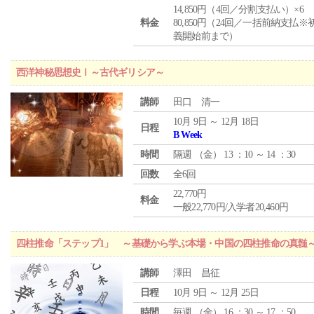
14,850円（4回／分割支払い）×6
料金
80,850円（24回／一括前納支払※
義開始前まで）
西洋神秘思想史Ⅰ～古代ギリシア～
講師
田口 清一
10月 9日 ～ 12月 18日
日程
B Week
時間
隔週 （
金
） 13 ：10 ～ 14 ：30
回数
全6回
22,770円
料金
一般22,770円/入学者20,460円
四柱推命「ステップ1」 ～基礎から学ぶ本場・中国の四柱推命の真髄
講師
澤田 昌征
日程
10月 9日 ～ 12月 25日
時間
毎週 （
金
） 16 ：30 ～ 17 ：50