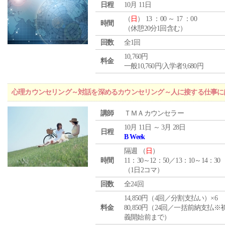
日程
10月 11日
（
日
） 13 ：00 ～ 17 ：00
時間
（休憩20分1回含む）
回数
全1回
10,760円
料金
一般10,760円/入学者9,680円
心理カウンセリング～対話を深めるカウンセリング～人に接する仕事には
講師
ＴＭＡカウンセラー
10月 11日 ～ 3月 28日
日程
B Week
隔週 （
日
）
時間
11：30～12：50／13：10～14：30
（1日2コマ）
回数
全24回
14,850円（4回／分割支払い）×6
料金
80,850円（24回／一括前納支払※
義開始前まで）