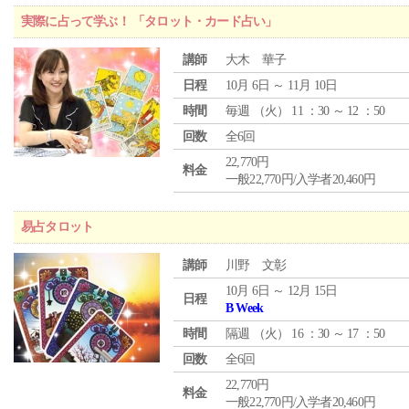
実際に占って学ぶ！ 「タロット・カード占い」
講師
大木 華子
日程
10月 6日 ～ 11月 10日
時間
毎週 （
火
） 11 ：30 ～ 12 ：50
回数
全6回
22,770円
料金
一般22,770円/入学者20,460円
易占タロット
講師
川野 文彰
10月 6日 ～ 12月 15日
日程
B Week
時間
隔週 （
火
） 16 ：30 ～ 17 ：50
回数
全6回
22,770円
料金
一般22,770円/入学者20,460円