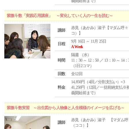
義開始前まで）
紫微斗数「実践応用講座」 ～変化していく人の一生を読む～
赤見（あかみ）淑子【マダム呼々
講師
コ）】
9月 16日 ～ 11月 25日
日程
A Week
隔週 （
水
）
時間
11：30 ～ 12：50 ／ 13：10 ～ 14：
（1日2コマ）
回数
全12回
14,850円（4回／分割支払い）×3
料金
41,250円（12回／一括前納支払※
義開始前まで）
紫微斗数実習 ～出生図から人物像と人生模様のイメージを広げる～
赤見（あかみ）淑子 【マダム呼
講師
（ココ）】