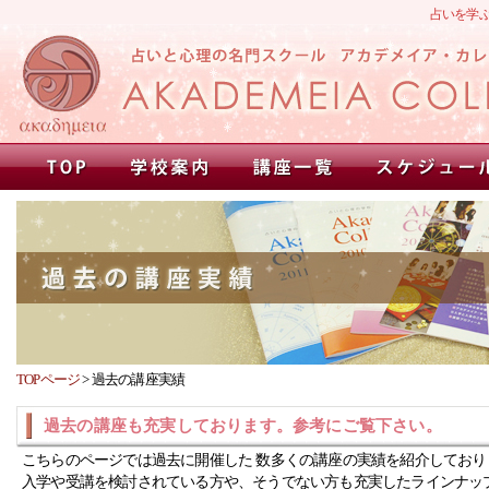
占いを学
TOPページ
>
過去の講座実績
過去の講座も充実しております。参考にご覧下さい。
こちらのページでは過去に開催した 数多くの講座の実績を紹介しており
入学や受講を検討されている方や、そうでない方も充実したラインナッ