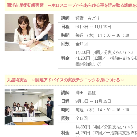
西洋占星術初級実習 ～ホロスコープからあらゆる事を読み取る訓練を
講師
狩野 みどり
日程
9月 3日 ～ 11月 19日
時間
毎週 （
木
） 14 ：50 ～ 16 ：10
回数
全12回
14,850円（4回／分割支払い）×3
料金
41,250円（12回／一括前納支払※
義開始前まで）
九星術実習 ～開運アドバイスの実践テクニックを身につける～
講師
澤田 昌征
日程
9月 3日 ～ 11月 19日
時間
毎週 （
木
） 14 ：50 ～ 16 ：10
回数
全12回
14,850円（4回／分割支払い）×3
料金
41,250円（12回／一括前納支払※