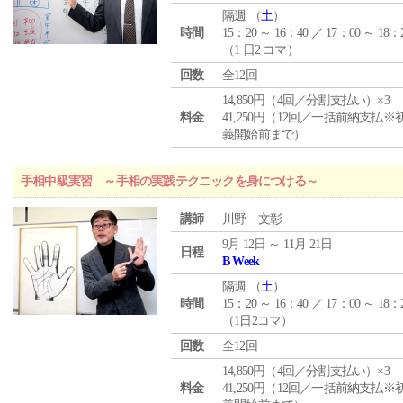
隔週 （
土
）
時間
15：20 ～ 16：40 ／ 17：00 ～ 18：
（1 日2 コマ）
回数
全12回
14,850円（4回／分割支払い）×3
料金
41,250円（12回／一括前納支払※
義開始前まで）
手相中級実習 ～手相の実践テクニックを身につける～
講師
川野 文彰
9月 12日 ～ 11月 21日
日程
B Week
隔週 （
土
）
時間
15：20 ～ 16：40 ／ 17：00 ～ 18：
（1日2コマ）
回数
全12回
14,850円（4回／分割支払い）×3
料金
41,250円（12回／一括前納支払※