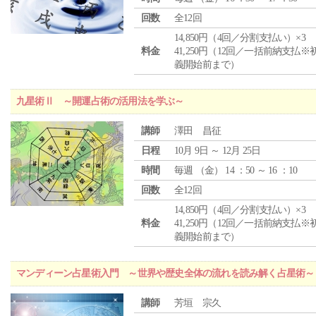
回数
全12回
14,850円（4回／分割支払い）×3
料金
41,250円（12回／一括前納支払※
義開始前まで）
九星術Ⅱ ～開運占術の活用法を学ぶ～
講師
澤田 昌征
日程
10月 9日 ～ 12月 25日
時間
毎週 （
金
） 14 ：50 ～ 16 ：10
回数
全12回
14,850円（4回／分割支払い）×3
料金
41,250円（12回／一括前納支払※
義開始前まで）
マンディーン占星術入門 ～世界や歴史全体の流れを読み解く占星術～
講師
芳垣 宗久