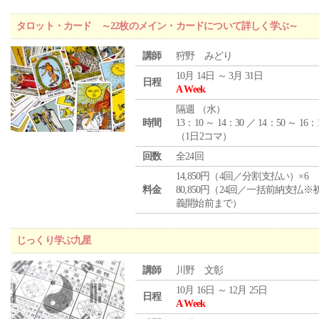
タロット・カード ～22枚のメイン・カードについて詳しく学ぶ～
講師
狩野 みどり
10月 14日 ～ 3月 31日
日程
A Week
隔週 （
水
）
時間
13：10 ～ 14：30 ／ 14：50 ～ 16：
（1日2コマ）
回数
全24回
14,850円（4回／分割支払い）×6
料金
80,850円（24回／一括前納支払※
義開始前まで）
じっくり学ぶ九星
講師
川野 文彰
10月 16日 ～ 12月 25日
日程
A Week