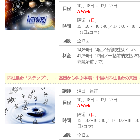
10月 18日 ～ 12月 27日
日程
A Week
隔週 （
日
）
時間
15：20 ～ 16：40 ／ 17：00 ～ 18：
（1日2コマ）
回数
全12回
14,850円（4回／分割支払い）×3
料金
41,250円（12回／一括前納支払※
義開始前まで）
四柱推命「ステップ2」 ～基礎から学ぶ本場・中国の四柱推命の真髄
講師
澤田 昌征
10月 18日 ～ 12月 27日
日程
A Week
隔週 （
日
）
時間
15：20〜16：40 ／ 17：00〜18：20
日2コマ）
回数
全12回