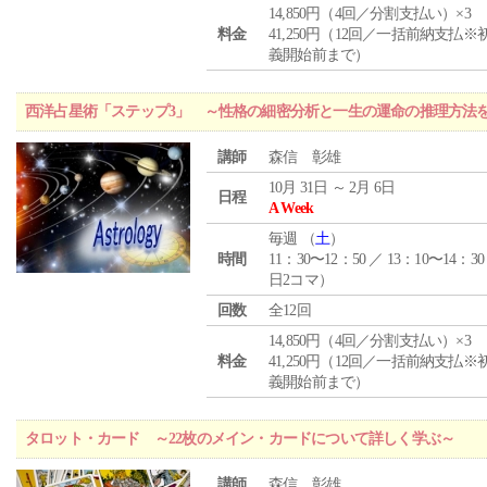
14,850円（4回／分割支払い）×3
料金
41,250円（12回／一括前納支払※
義開始前まで）
西洋占星術「ステップ3」 ～性格の細密分析と一生の運命の推理方法
講師
森信 彰雄
10月 31日 ～ 2月 6日
日程
A Week
毎週 （
土
）
時間
11：30〜12：50 ／ 13：10〜14：30
日2コマ）
回数
全12回
14,850円（4回／分割支払い）×3
料金
41,250円（12回／一括前納支払※
義開始前まで）
タロット・カード ～22枚のメイン・カードについて詳しく学ぶ～
講師
森信 彰雄