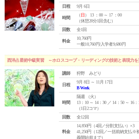
日程
9月 6日
（
日
） 13 ：00 ～ 17 ：00
時間
（休憩20分1回含む）
回数
全1回
10,760円
料金
一般10,760円/入学者9,680円
西洋占星術中級実習 ～ホロスコープ・リーディングの技術と表現力を
講師
狩野 みどり
9月 8日 ～ 11月 17日
日程
B Week
隔週 （
火
）
時間
13：10 ～ 14：30 ／ 14：50 ～ 16：
（1日2コマ）
回数
全12回
14,850円（4回／分割支払い）×3
料金
41,250円（12回／一括前納支払※
義開始前まで）