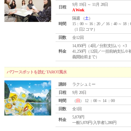
9月 19日 ～ 11月 28日
日程
A Week
隔週 （
土
）
時間
15：00 ～ 16：20 ／ 16：40 ～ 18：
（1 日2 コマ）
回数
全12回
14,850円（4回／分割支払い）×3
料金
41,250円（12回／一括前納支払※
義開始前まで）
パワースポットを読む TAROT風水
講師
ラクシュミー
日程
9月 20日
時間
（
日
） 12 ：00 ～ 14 ：00
回数
全1回
5,870円
料金
一般5,870円/入学者5,280円