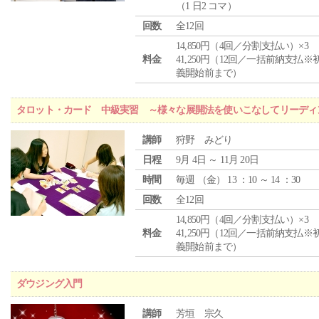
（1 日2 コマ）
回数
全12回
14,850円（4回／分割支払い）×3
料金
41,250円（12回／一括前納支払※
義開始前まで）
タロット・カード 中級実習 ～様々な展開法を使いこなしてリーディ
講師
狩野 みどり
日程
9月 4日 ～ 11月 20日
時間
毎週 （
金
） 13 ：10 ～ 14 ：30
回数
全12回
14,850円（4回／分割支払い）×3
料金
41,250円（12回／一括前納支払※
義開始前まで）
ダウジング入門
講師
芳垣 宗久