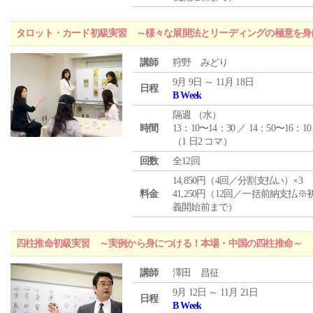
タロット・カード初級実習 ～様々な展開法とリーディングの極意を身
講師
狩野 みどり
9月 9日 ～ 11月 18日
日程
B Week
隔週 （
水
）
時間
13：10〜14：30 ／ 14：50〜16：10
（1 日2 コマ）
回数
全12回
14,850円（4回／分割支払い）×3
料金
41,250円（12回／一括前納支払※
義開始前まで）
四柱推命初級実習 ～実例から身につける！本場・中国の四柱推命～
講師
澤田 昌征
9月 12日 ～ 11月 21日
日程
B Week