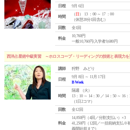
日程
9月 6日
（
日
） 13 ：00 ～ 17 ：00
時間
（休憩20分1回含む）
回数
全1回
10,760円
料金
一般10,760円/入学者9,680円
西洋占星術中級実習 ～ホロスコープ・リーディングの技術と表現力を
講師
狩野 みどり
9月 8日 ～ 11月 17日
日程
B Week
隔週 （
火
）
時間
13：10 ～ 14：30 ／ 14：50 ～ 16：
（1日2コマ）
回数
全12回
14,850円（4回／分割支払い）×3
料金
41,250円（12回／一括前納支払※
義開始前まで）