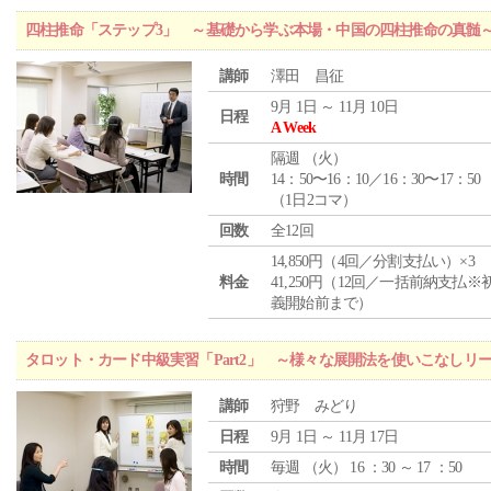
四柱推命「ステップ3」 ～基礎から学ぶ本場・中国の四柱推命の真髄
講師
澤田 昌征
9月 1日 ～ 11月 10日
日程
A Week
隔週 （
火
）
時間
14：50〜16：10／16：30〜17：50
（1日2コマ）
回数
全12回
14,850円（4回／分割支払い）×3
料金
41,250円（12回／一括前納支払※
義開始前まで）
タロット・カード中級実習「Part2」 ～様々な展開法を使いこなしリ
講師
狩野 みどり
日程
9月 1日 ～ 11月 17日
時間
毎週 （
火
） 16 ：30 ～ 17 ：50