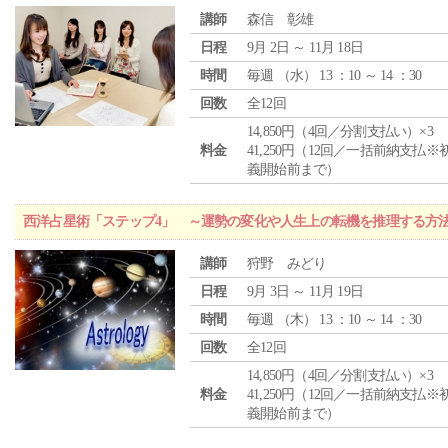
講師
森信 彰雄
日程
9月 2日 ～ 11月 18日
時間
毎週 （
水
） 13 ：10 ～ 14 ：30
回数
全12回
14,850円（4回／分割支払い）×3
料金
41,250円（12回／一括前納支払※
義開始前まで）
西洋占星術「ステップ4」 ～運勢の変化や人生上の転機を推理する方
講師
狩野 みどり
日程
9月 3日 ～ 11月 19日
時間
毎週 （
木
） 13 ：10 ～ 14 ：30
回数
全12回
14,850円（4回／分割支払い）×3
料金
41,250円（12回／一括前納支払※
義開始前まで）