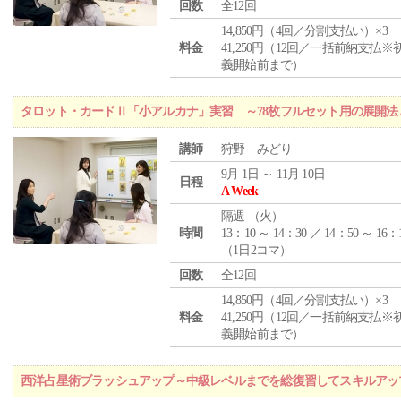
回数
全12回
14,850円（4回／分割支払い）×3
料金
41,250円（12回／一括前納支払※
義開始前まで）
タロット・カードⅡ「小アルカナ」実習 ～78枚フルセット用の展開
講師
狩野 みどり
9月 1日 ～ 11月 10日
日程
A Week
隔週 （
火
）
時間
13：10 ～ 14：30 ／ 14：50 ～ 16：
（1日2コマ）
回数
全12回
14,850円（4回／分割支払い）×3
料金
41,250円（12回／一括前納支払※
義開始前まで）
西洋占星術ブラッシュアップ～中級レベルまでを総復習してスキルアッ