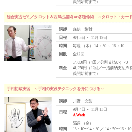
義開始前まで）
総合実占ゼミ／タロット＆西洋占星術 or 各種命術 ～タロット・カ
講師
森信 彰雄
日程
9月 3日 ～ 11月 19日
時間
毎週 （
木
） 14 ：50 ～ 16 ：10
回数
全12回
14,850円（4回／分割支払い）×3
料金
41,250円（12回／一括前納支払※
義開始前まで）
手相初級実習 ～手相の実践テクニックを身につける～
講師
川野 文彰
9月 4日 ～ 11月 13日
日程
A Week
隔週 （
金
）
時間
13：10〜14：30 ／ 14：50〜16：10