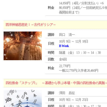
14,850円（4回／分割支払い）×6
料金
80,850円（24回／一括前納支払※
義開始前まで）
西洋神秘思想史Ⅰ～古代ギリシア～
講師
田口 清一
10月 9日 ～ 12月 18日
日程
B Week
時間
隔週 （
金
） 13 ：10 ～ 14 ：30
回数
全6回
22,770円
料金
一般22,770円/入学者20,460円
四柱推命「ステップ1」 ～基礎から学ぶ本場・中国の四柱推命の真髄
講師
澤田 昌征
日程
10月 9日 ～ 12月 25日
時間
毎週 （
金
） 16 ：30 ～ 17 ：50