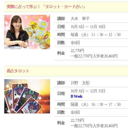
実際に占って学ぶ！ 「タロット・カード占い」
講師
大木 華子
日程
10月 6日 ～ 11月 10日
時間
毎週 （
火
） 11 ：30 ～ 12 ：50
回数
全6回
22,770円
料金
一般22,770円/入学者20,460円
易占タロット
講師
川野 文彰
10月 6日 ～ 12月 15日
日程
B Week
時間
隔週 （
火
） 16 ：30 ～ 17 ：50
回数
全6回
22,770円
料金
一般22,770円/入学者20,460円