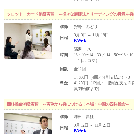
タロット・カード初級実習 ～様々な展開法とリーディングの極意を身
講師
狩野 みどり
9月 9日 ～ 11月 18日
日程
B Week
隔週 （
水
）
時間
13：10〜14：30 ／ 14：50〜16：10
（1 日2 コマ）
回数
全12回
14,850円（4回／分割支払い）×3
料金
41,250円（12回／一括前納支払※
義開始前まで）
四柱推命初級実習 ～実例から身につける！本場・中国の四柱推命～
講師
澤田 昌征
9月 12日 ～ 11月 21日
日程
B Week