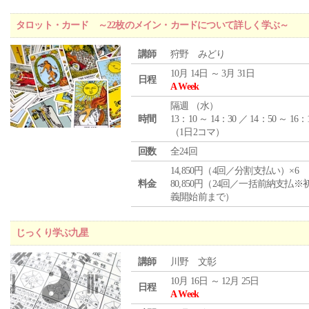
タロット・カード ～22枚のメイン・カードについて詳しく学ぶ～
講師
狩野 みどり
10月 14日 ～ 3月 31日
日程
A Week
隔週 （
水
）
時間
13：10 ～ 14：30 ／ 14：50 ～ 16：
（1日2コマ）
回数
全24回
14,850円（4回／分割支払い）×6
料金
80,850円（24回／一括前納支払※
義開始前まで）
じっくり学ぶ九星
講師
川野 文彰
10月 16日 ～ 12月 25日
日程
A Week