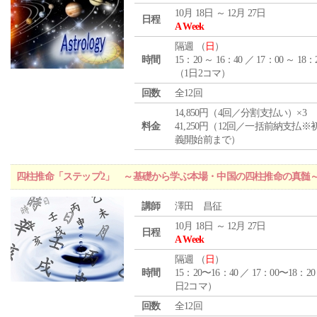
10月 18日 ～ 12月 27日
日程
A Week
隔週 （
日
）
時間
15：20 ～ 16：40 ／ 17：00 ～ 18：
（1日2コマ）
回数
全12回
14,850円（4回／分割支払い）×3
料金
41,250円（12回／一括前納支払※
義開始前まで）
四柱推命「ステップ2」 ～基礎から学ぶ本場・中国の四柱推命の真髄
講師
澤田 昌征
10月 18日 ～ 12月 27日
日程
A Week
隔週 （
日
）
時間
15：20〜16：40 ／ 17：00〜18：20
日2コマ）
回数
全12回