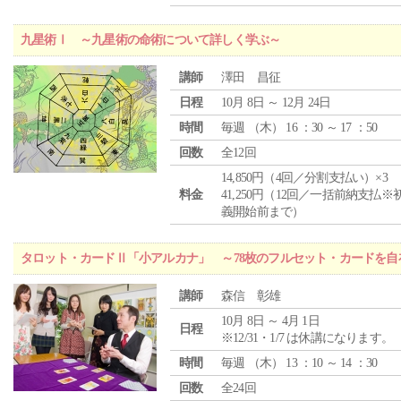
九星術Ⅰ ～九星術の命術について詳しく学ぶ～
講師
澤田 昌征
日程
10月 8日 ～ 12月 24日
時間
毎週 （
木
） 16 ：30 ～ 17 ：50
回数
全12回
14,850円（4回／分割支払い）×3
料金
41,250円（12回／一括前納支払※
義開始前まで）
タロット・カードⅡ「小アルカナ」 ～78枚のフルセット・カードを自
講師
森信 彰雄
10月 8日 ～ 4月 1日
日程
※12/31・1/7 は休講になります。
時間
毎週 （
木
） 13 ：10 ～ 14 ：30
回数
全24回