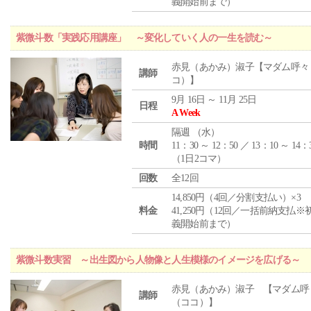
義開始前まで）
紫微斗数「実践応用講座」 ～変化していく人の一生を読む～
赤見（あかみ）淑子【マダム呼々
講師
コ）】
9月 16日 ～ 11月 25日
日程
A Week
隔週 （
水
）
時間
11：30 ～ 12：50 ／ 13：10 ～ 14：
（1日2コマ）
回数
全12回
14,850円（4回／分割支払い）×3
料金
41,250円（12回／一括前納支払※
義開始前まで）
紫微斗数実習 ～出生図から人物像と人生模様のイメージを広げる～
赤見（あかみ）淑子 【マダム呼
講師
（ココ）】