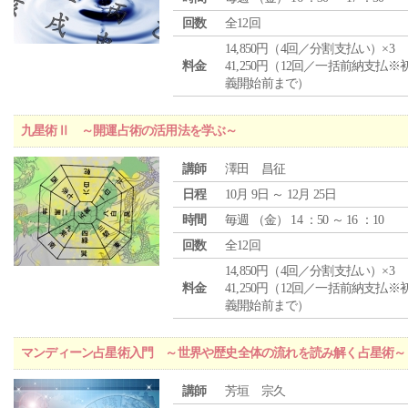
回数
全12回
14,850円（4回／分割支払い）×3
料金
41,250円（12回／一括前納支払※
義開始前まで）
九星術Ⅱ ～開運占術の活用法を学ぶ～
講師
澤田 昌征
日程
10月 9日 ～ 12月 25日
時間
毎週 （
金
） 14 ：50 ～ 16 ：10
回数
全12回
14,850円（4回／分割支払い）×3
料金
41,250円（12回／一括前納支払※
義開始前まで）
マンディーン占星術入門 ～世界や歴史全体の流れを読み解く占星術～
講師
芳垣 宗久