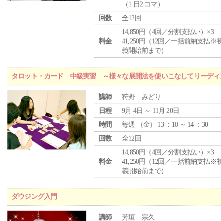
（1 日2 コマ）
回数
全12回
14,850円（4回／分割支払い）×3
料金
41,250円（12回／一括前納支払※
義開始前まで）
タロット・カード 中級実習 ～様々な展開法を使いこなしてリーディ
講師
狩野 みどり
日程
9月 4日 ～ 11月 20日
時間
毎週 （
金
） 13 ：10 ～ 14 ：30
回数
全12回
14,850円（4回／分割支払い）×3
料金
41,250円（12回／一括前納支払※
義開始前まで）
ダウジング入門
講師
芳垣 宗久