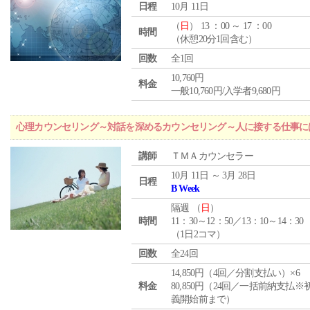
日程
10月 11日
（
日
） 13 ：00 ～ 17 ：00
時間
（休憩20分1回含む）
回数
全1回
10,760円
料金
一般10,760円/入学者9,680円
心理カウンセリング～対話を深めるカウンセリング～人に接する仕事には
講師
ＴＭＡカウンセラー
10月 11日 ～ 3月 28日
日程
B Week
隔週 （
日
）
時間
11：30～12：50／13：10～14：30
（1日2コマ）
回数
全24回
14,850円（4回／分割支払い）×6
料金
80,850円（24回／一括前納支払※
義開始前まで）