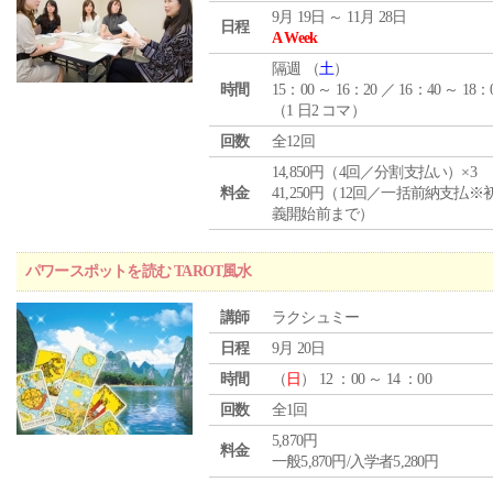
9月 19日 ～ 11月 28日
日程
A Week
隔週 （
土
）
時間
15：00 ～ 16：20 ／ 16：40 ～ 18：
（1 日2 コマ）
回数
全12回
14,850円（4回／分割支払い）×3
料金
41,250円（12回／一括前納支払※
義開始前まで）
パワースポットを読む TAROT風水
講師
ラクシュミー
日程
9月 20日
時間
（
日
） 12 ：00 ～ 14 ：00
回数
全1回
5,870円
料金
一般5,870円/入学者5,280円