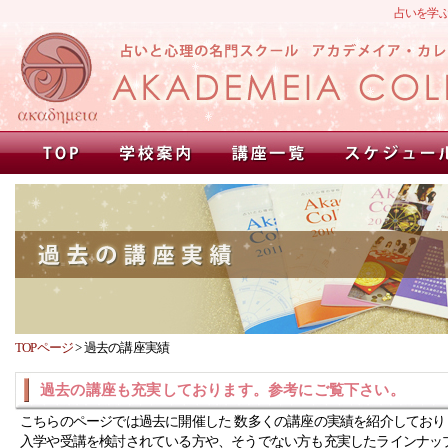
占いを学
TOPページ
>
過去の講座実績
過去の講座も充実しております。参考にご覧下さい。
こちらのページでは過去に開催した 数多くの講座の実績を紹介しており
入学や受講を検討されている方や、そうでない方も充実したラインナッ