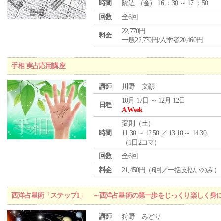
時間
隔週 （
金
） 16 ：30 ～ 17 ：50
回数
全6回
22,770円
料金
一般22,770円/入学者20,460円
手相 実占応用講座
講師
川野 文彰
10月 17日 ～ 12月 12日
日程
A Week
変則（土）
時間
11:30 ～ 12:50 ／ 13:10 ～ 14:30
（1日2コマ）
回数
全6回
料金
21,450円（6回／一括支払いのみ）
西洋占星術「ステップ1」 ～西洋占星術の第一歩をじっくり楽しく身
講師
狩野 みどり