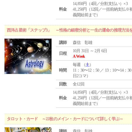
14,850円（4回／分割支払い）×3
料金
41,250円（12回／一括前納支払※
義開始前まで）
西洋占星術「ステップ3」 ～性格の細密分析と一生の運命の推理方法
講師
森信 彰雄
10月 31日 ～ 2月 6日
日程
A Week
毎週 （
土
）
時間
11：30〜12：50 ／ 13：10〜14：30
日2コマ）
回数
全12回
14,850円（4回／分割支払い）×3
料金
41,250円（12回／一括前納支払※
義開始前まで）
タロット・カード ～22枚のメイン・カードについて詳しく学ぶ～
講師
森信 彰雄