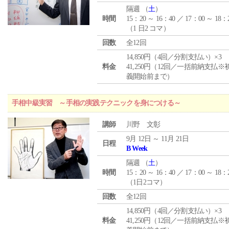
隔週 （
土
）
時間
15：20 ～ 16：40 ／ 17：00 ～ 18：
（1 日2 コマ）
回数
全12回
14,850円（4回／分割支払い）×3
料金
41,250円（12回／一括前納支払※
義開始前まで）
手相中級実習 ～手相の実践テクニックを身につける～
講師
川野 文彰
9月 12日 ～ 11月 21日
日程
B Week
隔週 （
土
）
時間
15：20 ～ 16：40 ／ 17：00 ～ 18：
（1日2コマ）
回数
全12回
14,850円（4回／分割支払い）×3
料金
41,250円（12回／一括前納支払※