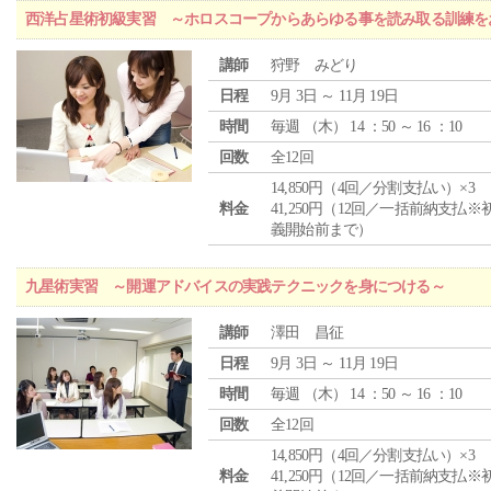
西洋占星術初級実習 ～ホロスコープからあらゆる事を読み取る訓練を
講師
狩野 みどり
日程
9月 3日 ～ 11月 19日
時間
毎週 （
木
） 14 ：50 ～ 16 ：10
回数
全12回
14,850円（4回／分割支払い）×3
料金
41,250円（12回／一括前納支払※
義開始前まで）
九星術実習 ～開運アドバイスの実践テクニックを身につける～
講師
澤田 昌征
日程
9月 3日 ～ 11月 19日
時間
毎週 （
木
） 14 ：50 ～ 16 ：10
回数
全12回
14,850円（4回／分割支払い）×3
料金
41,250円（12回／一括前納支払※