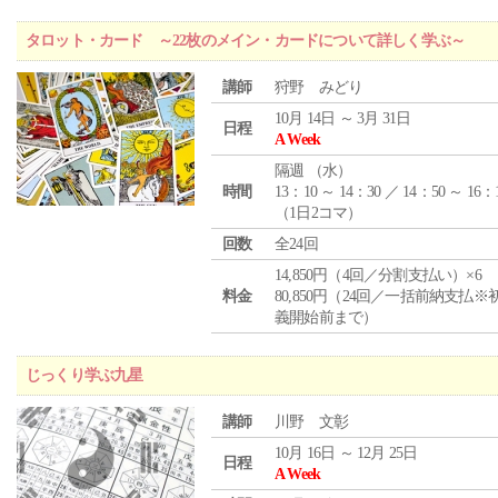
タロット・カード ～22枚のメイン・カードについて詳しく学ぶ～
講師
狩野 みどり
10月 14日 ～ 3月 31日
日程
A Week
隔週 （
水
）
時間
13：10 ～ 14：30 ／ 14：50 ～ 16：
（1日2コマ）
回数
全24回
14,850円（4回／分割支払い）×6
料金
80,850円（24回／一括前納支払※
義開始前まで）
じっくり学ぶ九星
講師
川野 文彰
10月 16日 ～ 12月 25日
日程
A Week