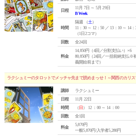
11月 7日 ～ 5月 29日
日程
B Week
隔週 （
土
）
時間
11：30 ～ 12：50 ／ 13：10 ～ 14：
（1日2コマ）
回数
全24回
14,850円（4回／分割支払い）×6
料金
80,850円（24回／一括前納支払※
義開始前まで）
ラクシュミーのタロットでメッチャ先まで読めまっせ！～関西のカリス
講師
ラクシュミー
日程
11月 22日
時間
（
日
） 12 ：00 ～ 14 ：00
回数
全1回
5,870円
料金
一般5,870円/入学者5,280円