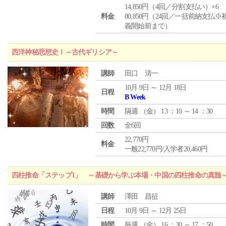
14,850円（4回／分割支払い）×6
料金
80,850円（24回／一括前納支払※
義開始前まで）
西洋神秘思想史Ⅰ～古代ギリシア～
講師
田口 清一
10月 9日 ～ 12月 18日
日程
B Week
時間
隔週 （
金
） 13 ：10 ～ 14 ：30
回数
全6回
22,770円
料金
一般22,770円/入学者20,460円
四柱推命「ステップ1」 ～基礎から学ぶ本場・中国の四柱推命の真髄
講師
澤田 昌征
日程
10月 9日 ～ 12月 25日
時間
毎週 （
金
） 16 ：30 ～ 17 ：50