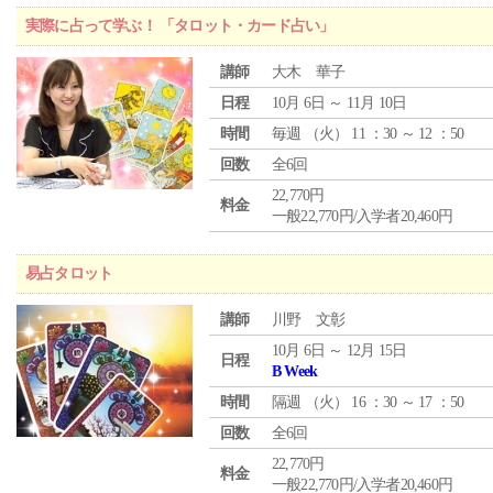
実際に占って学ぶ！ 「タロット・カード占い」
講師
大木 華子
日程
10月 6日 ～ 11月 10日
時間
毎週 （
火
） 11 ：30 ～ 12 ：50
回数
全6回
22,770円
料金
一般22,770円/入学者20,460円
易占タロット
講師
川野 文彰
10月 6日 ～ 12月 15日
日程
B Week
時間
隔週 （
火
） 16 ：30 ～ 17 ：50
回数
全6回
22,770円
料金
一般22,770円/入学者20,460円