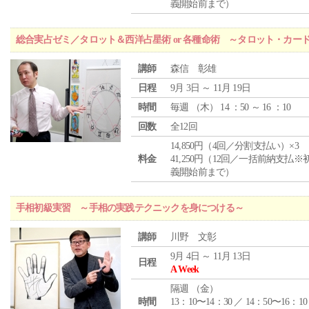
義開始前まで）
総合実占ゼミ／タロット＆西洋占星術 or 各種命術 ～タロット・カ
講師
森信 彰雄
日程
9月 3日 ～ 11月 19日
時間
毎週 （
木
） 14 ：50 ～ 16 ：10
回数
全12回
14,850円（4回／分割支払い）×3
料金
41,250円（12回／一括前納支払※
義開始前まで）
手相初級実習 ～手相の実践テクニックを身につける～
講師
川野 文彰
9月 4日 ～ 11月 13日
日程
A Week
隔週 （
金
）
時間
13：10〜14：30 ／ 14：50〜16：10