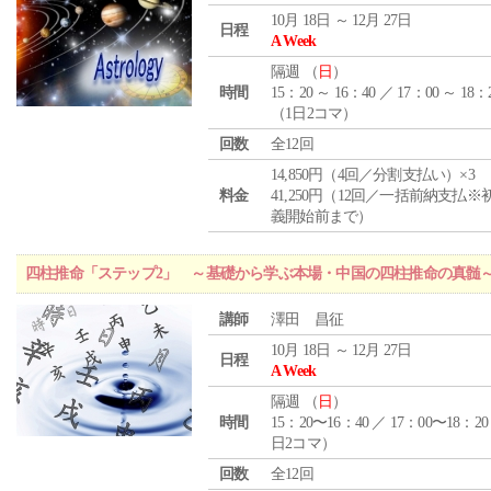
10月 18日 ～ 12月 27日
日程
A Week
隔週 （
日
）
時間
15：20 ～ 16：40 ／ 17：00 ～ 18：
（1日2コマ）
回数
全12回
14,850円（4回／分割支払い）×3
料金
41,250円（12回／一括前納支払※
義開始前まで）
四柱推命「ステップ2」 ～基礎から学ぶ本場・中国の四柱推命の真髄
講師
澤田 昌征
10月 18日 ～ 12月 27日
日程
A Week
隔週 （
日
）
時間
15：20〜16：40 ／ 17：00〜18：20
日2コマ）
回数
全12回