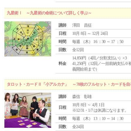
九星術Ⅰ ～九星術の命術について詳しく学ぶ～
講師
澤田 昌征
日程
10月 8日 ～ 12月 24日
時間
毎週 （
木
） 16 ：30 ～ 17 ：50
回数
全12回
14,850円（4回／分割支払い）×3
料金
41,250円（12回／一括前納支払※
義開始前まで）
タロット・カードⅡ「小アルカナ」 ～78枚のフルセット・カードを自
講師
森信 彰雄
10月 8日 ～ 4月 1日
日程
※12/31・1/7 は休講になります。
時間
毎週 （
木
） 13 ：10 ～ 14 ：30
回数
全24回