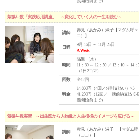
義開始前まで）
紫微斗数「実践応用講座」 ～変化していく人の一生を読む～
赤見（あかみ）淑子【マダム呼々
講師
コ）】
9月 16日 ～ 11月 25日
日程
A Week
隔週 （
水
）
時間
11：30 ～ 12：50 ／ 13：10 ～ 14：
（1日2コマ）
回数
全12回
14,850円（4回／分割支払い）×3
料金
41,250円（12回／一括前納支払※
義開始前まで）
紫微斗数実習 ～出生図から人物像と人生模様のイメージを広げる～
赤見（あかみ）淑子 【マダム呼
講師
（ココ）】