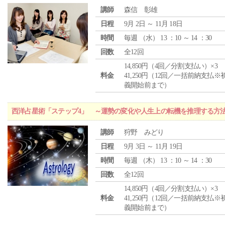
講師
森信 彰雄
日程
9月 2日 ～ 11月 18日
時間
毎週 （
水
） 13 ：10 ～ 14 ：30
回数
全12回
14,850円（4回／分割支払い）×3
料金
41,250円（12回／一括前納支払※
義開始前まで）
西洋占星術「ステップ4」 ～運勢の変化や人生上の転機を推理する方
講師
狩野 みどり
日程
9月 3日 ～ 11月 19日
時間
毎週 （
木
） 13 ：10 ～ 14 ：30
回数
全12回
14,850円（4回／分割支払い）×3
料金
41,250円（12回／一括前納支払※
義開始前まで）