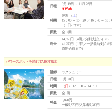
9月 19日 ～ 11月 28日
日程
A Week
隔週 （
土
）
時間
15：00 ～ 16：20 ／ 16：40 ～ 18：
（1 日2 コマ）
回数
全12回
14,850円（4回／分割支払い）×3
料金
41,250円（12回／一括前納支払※
義開始前まで）
パワースポットを読む TAROT風水
講師
ラクシュミー
日程
9月 20日
時間
（
日
） 12 ：00 ～ 14 ：00
回数
全1回
5,870円
料金
一般5,870円/入学者5,280円