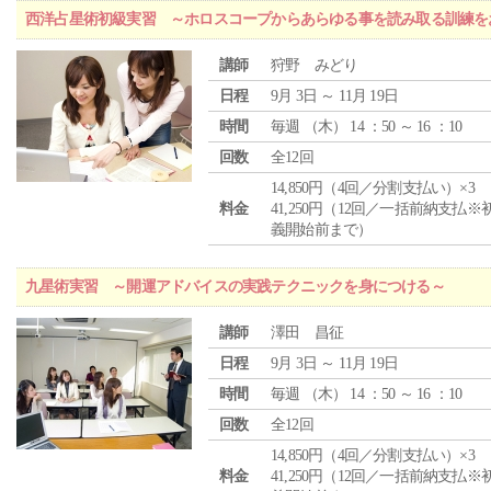
西洋占星術初級実習 ～ホロスコープからあらゆる事を読み取る訓練を
講師
狩野 みどり
日程
9月 3日 ～ 11月 19日
時間
毎週 （
木
） 14 ：50 ～ 16 ：10
回数
全12回
14,850円（4回／分割支払い）×3
料金
41,250円（12回／一括前納支払※
義開始前まで）
九星術実習 ～開運アドバイスの実践テクニックを身につける～
講師
澤田 昌征
日程
9月 3日 ～ 11月 19日
時間
毎週 （
木
） 14 ：50 ～ 16 ：10
回数
全12回
14,850円（4回／分割支払い）×3
料金
41,250円（12回／一括前納支払※