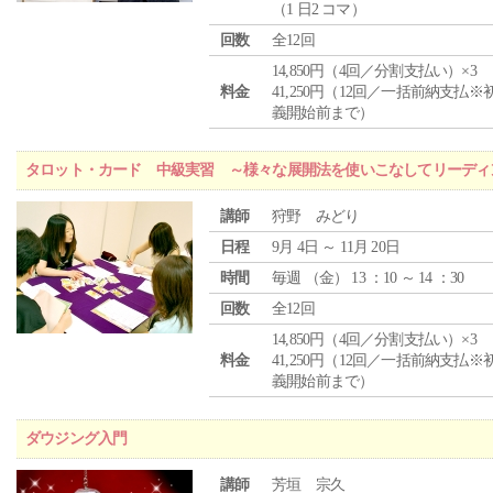
（1 日2 コマ）
回数
全12回
14,850円（4回／分割支払い）×3
料金
41,250円（12回／一括前納支払※
義開始前まで）
タロット・カード 中級実習 ～様々な展開法を使いこなしてリーディ
講師
狩野 みどり
日程
9月 4日 ～ 11月 20日
時間
毎週 （
金
） 13 ：10 ～ 14 ：30
回数
全12回
14,850円（4回／分割支払い）×3
料金
41,250円（12回／一括前納支払※
義開始前まで）
ダウジング入門
講師
芳垣 宗久