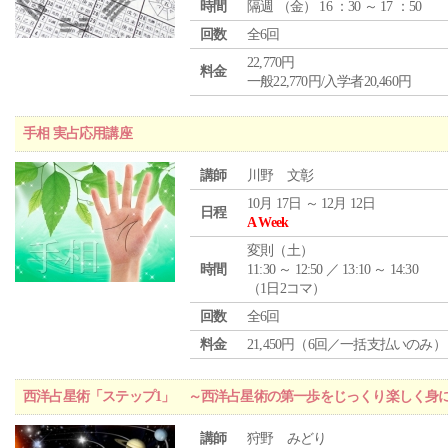
時間
隔週 （
金
） 16 ：30 ～ 17 ：50
回数
全6回
22,770円
料金
一般22,770円/入学者20,460円
手相 実占応用講座
講師
川野 文彰
10月 17日 ～ 12月 12日
日程
A Week
変則（土）
時間
11:30 ～ 12:50 ／ 13:10 ～ 14:30
（1日2コマ）
回数
全6回
料金
21,450円（6回／一括支払いのみ）
西洋占星術「ステップ1」 ～西洋占星術の第一歩をじっくり楽しく身
講師
狩野 みどり