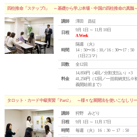
四柱推命「ステップ3」 ～基礎から学ぶ本場・中国の四柱推命の真髄
講師
澤田 昌征
9月 1日 ～ 11月 10日
日程
A Week
隔週 （
火
）
時間
14：50〜16：10／16：30〜17：50
（1日2コマ）
回数
全12回
14,850円（4回／分割支払い）×3
料金
41,250円（12回／一括前納支払※
義開始前まで）
タロット・カード中級実習「Part2」 ～様々な展開法を使いこなしリ
講師
狩野 みどり
日程
9月 1日 ～ 11月 17日
時間
毎週 （
火
） 16 ：30 ～ 17 ：50