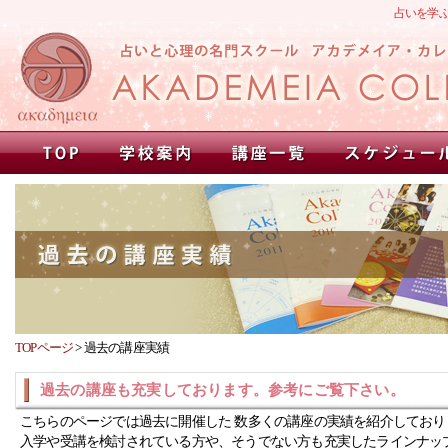
占いを学
TOPページ
>
過去の講座実績
過去の講座も充実しております。参考にご覧下さい。
こちらのページでは過去に開催した 数多くの講座の実績を紹介しており
入学や受講を検討されている方や、そうでない方も充実したラインナッ