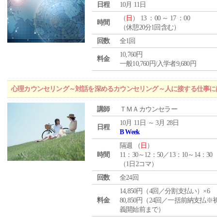
日程
10月 11日
（
日
） 13 ：00 ～ 17 ：00
時間
（休憩20分1回含む）
回数
全1回
10,760円
料金
一般10,760円/入学者9,680円
心理カウンセリング～対話を深めるカウンセリング～人に接する仕事には
講師
ＴＭＡカウンセラー
10月 11日 ～ 3月 28日
日程
B Week
隔週 （
日
）
時間
11：30～12：50／13：10～14：30
（1日2コマ）
回数
全24回
14,850円（4回／分割支払い）×6
料金
80,850円（24回／一括前納支払※
義開始前まで）