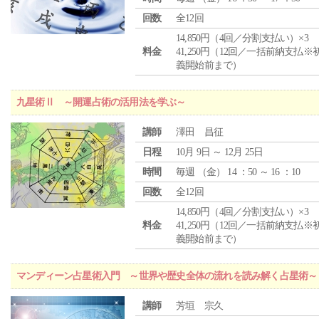
回数
全12回
14,850円（4回／分割支払い）×3
料金
41,250円（12回／一括前納支払※
義開始前まで）
九星術Ⅱ ～開運占術の活用法を学ぶ～
講師
澤田 昌征
日程
10月 9日 ～ 12月 25日
時間
毎週 （
金
） 14 ：50 ～ 16 ：10
回数
全12回
14,850円（4回／分割支払い）×3
料金
41,250円（12回／一括前納支払※
義開始前まで）
マンディーン占星術入門 ～世界や歴史全体の流れを読み解く占星術～
講師
芳垣 宗久