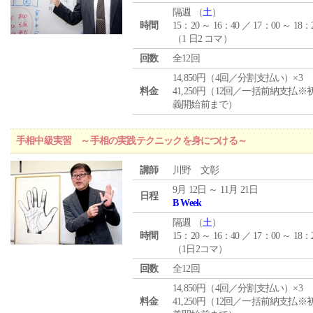
隔週 （
土
）
時間
15：20 ～ 16：40 ／ 17：00 ～ 18：
（1 日2 コマ）
回数
全12回
14,850円（4回／分割支払い）×3
料金
41,250円（12回／一括前納支払※
義開始前まで）
手相中級実習 ～手相の実践テクニックを身につける～
講師
川野 文彰
9月 12日 ～ 11月 21日
日程
B Week
隔週 （
土
）
時間
15：20 ～ 16：40 ／ 17：00 ～ 18：
（1日2コマ）
回数
全12回
14,850円（4回／分割支払い）×3
料金
41,250円（12回／一括前納支払※