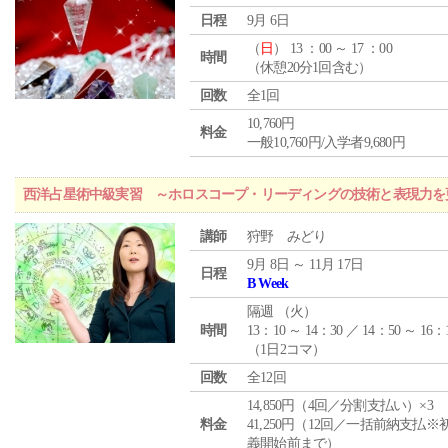
日程
9月 6日
（
日
） 13 ：00 ～ 17 ：00
時間
（休憩20分1回含む）
回数
全1回
10,760円
料金
一般10,760円/入学者9,680円
西洋占星術中級実習 ～ホロスコープ・リーディングの技術と表現力を
講師
狩野 みどり
9月 8日 ～ 11月 17日
日程
B Week
隔週 （
火
）
時間
13：10 ～ 14：30 ／ 14：50 ～ 16：
（1日2コマ）
回数
全12回
14,850円（4回／分割支払い）×3
料金
41,250円（12回／一括前納支払※
義開始前まで）