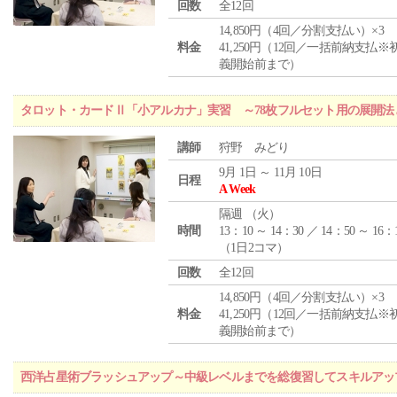
回数
全12回
14,850円（4回／分割支払い）×3
料金
41,250円（12回／一括前納支払※
義開始前まで）
タロット・カードⅡ「小アルカナ」実習 ～78枚フルセット用の展開
講師
狩野 みどり
9月 1日 ～ 11月 10日
日程
A Week
隔週 （
火
）
時間
13：10 ～ 14：30 ／ 14：50 ～ 16：
（1日2コマ）
回数
全12回
14,850円（4回／分割支払い）×3
料金
41,250円（12回／一括前納支払※
義開始前まで）
西洋占星術ブラッシュアップ～中級レベルまでを総復習してスキルアッ