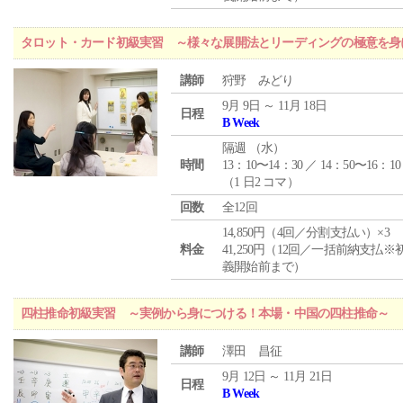
タロット・カード初級実習 ～様々な展開法とリーディングの極意を身
講師
狩野 みどり
9月 9日 ～ 11月 18日
日程
B Week
隔週 （
水
）
時間
13：10〜14：30 ／ 14：50〜16：10
（1 日2 コマ）
回数
全12回
14,850円（4回／分割支払い）×3
料金
41,250円（12回／一括前納支払※
義開始前まで）
四柱推命初級実習 ～実例から身につける！本場・中国の四柱推命～
講師
澤田 昌征
9月 12日 ～ 11月 21日
日程
B Week