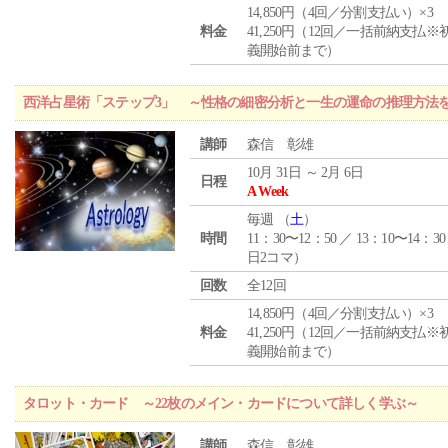
14,850円（4回／分割支払い）×3
料金
41,250円（12回／一括前納支払※
義開始前まで）
西洋占星術「ステップ3」 ～性格の細密分析と一生の運命の推理方法
講師
森信 彰雄
10月 31日 ～ 2月 6日
日程
A Week
毎週 （
土
）
時間
11：30〜12：50 ／ 13：10〜14：30
日2コマ）
回数
全12回
14,850円（4回／分割支払い）×3
料金
41,250円（12回／一括前納支払※
義開始前まで）
タロット・カード ～22枚のメイン・カードについて詳しく学ぶ～
講師
森信 彰雄