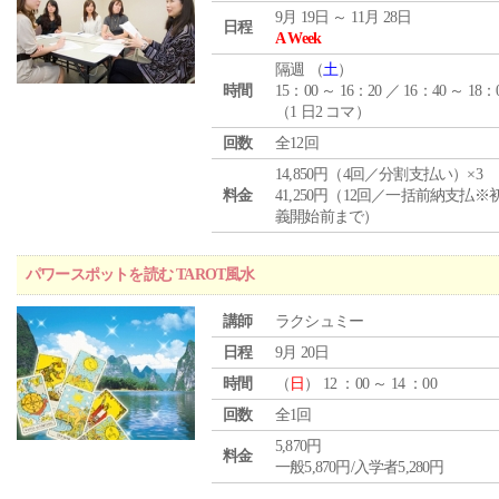
9月 19日 ～ 11月 28日
日程
A Week
隔週 （
土
）
時間
15：00 ～ 16：20 ／ 16：40 ～ 18：
（1 日2 コマ）
回数
全12回
14,850円（4回／分割支払い）×3
料金
41,250円（12回／一括前納支払※
義開始前まで）
パワースポットを読む TAROT風水
講師
ラクシュミー
日程
9月 20日
時間
（
日
） 12 ：00 ～ 14 ：00
回数
全1回
5,870円
料金
一般5,870円/入学者5,280円