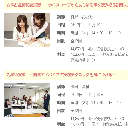
西洋占星術初級実習 ～ホロスコープからあらゆる事を読み取る訓練を
講師
狩野 みどり
日程
9月 3日 ～ 11月 19日
時間
毎週 （
木
） 14 ：50 ～ 16 ：10
回数
全12回
14,850円（4回／分割支払い）×3
料金
41,250円（12回／一括前納支払※
義開始前まで）
九星術実習 ～開運アドバイスの実践テクニックを身につける～
講師
澤田 昌征
日程
9月 3日 ～ 11月 19日
時間
毎週 （
木
） 14 ：50 ～ 16 ：10
回数
全12回
14,850円（4回／分割支払い）×3
料金
41,250円（12回／一括前納支払※