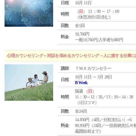
日程
10月 11日
（
日
） 13 ：00 ～ 17 ：00
時間
（休憩20分1回含む）
回数
全1回
10,760円
料金
一般10,760円/入学者9,680円
心理カウンセリング～対話を深めるカウンセリング～人に接する仕事には
講師
ＴＭＡカウンセラー
10月 11日 ～ 3月 28日
日程
B Week
隔週 （
日
）
時間
11：30～12：50／13：10～14：30
（1日2コマ）
回数
全24回
14,850円（4回／分割支払い）×6
料金
80,850円（24回／一括前納支払※
義開始前まで）