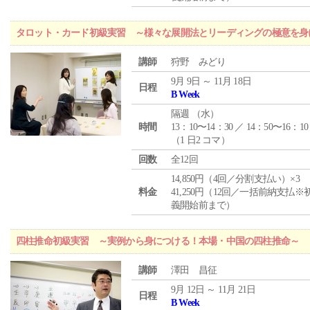
タロット・カード初級実習 ～様々な展開法とリーディングの極意を身
講師
狩野 みどり
9月 9日 ～ 11月 18日
日程
B Week
隔週 （
水
）
時間
13：10〜14：30 ／ 14：50〜16：10
（1 日2 コマ）
回数
全12回
14,850円（4回／分割支払い）×3
料金
41,250円（12回／一括前納支払※
義開始前まで）
四柱推命初級実習 ～実例から身につける！本場・中国の四柱推命～
講師
澤田 昌征
9月 12日 ～ 11月 21日
日程
B Week