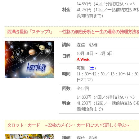
14,850円（4回／分割支払い）×3
料金
41,250円（12回／一括前納支払※
義開始前まで）
西洋占星術「ステップ3」 ～性格の細密分析と一生の運命の推理方法
講師
森信 彰雄
10月 31日 ～ 2月 6日
日程
A Week
毎週 （
土
）
時間
11：30〜12：50 ／ 13：10〜14：30
日2コマ）
回数
全12回
14,850円（4回／分割支払い）×3
料金
41,250円（12回／一括前納支払※
義開始前まで）
タロット・カード ～22枚のメイン・カードについて詳しく学ぶ～
講師
森信 彰雄