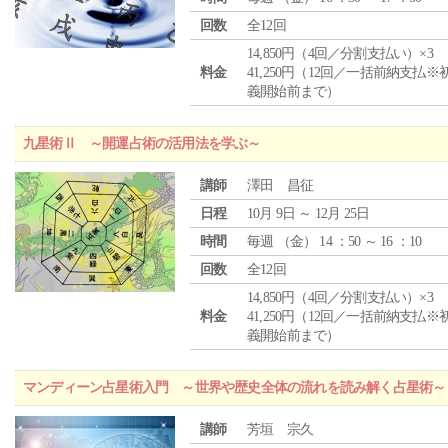
回数
全12回
14,850円（4回／分割支払い）×3
料金
41,250円（12回／一括前納支払※
義開始前まで）
九星術Ⅱ ～開運占術の活用法を学ぶ～
講師
澤田 昌征
日程
10月 9日 ～ 12月 25日
時間
毎週 （
金
） 14 ：50 ～ 16 ：10
回数
全12回
14,850円（4回／分割支払い）×3
料金
41,250円（12回／一括前納支払※
義開始前まで）
マンディーン占星術入門 ～世界や歴史全体の流れを読み解く占星術～
講師
芳垣 宗久