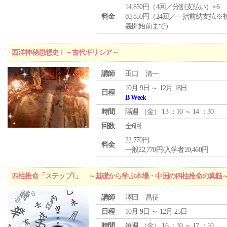
14,850円（4回／分割支払い）×6
料金
80,850円（24回／一括前納支払※
義開始前まで）
西洋神秘思想史Ⅰ～古代ギリシア～
講師
田口 清一
10月 9日 ～ 12月 18日
日程
B Week
時間
隔週 （
金
） 13 ：10 ～ 14 ：30
回数
全6回
22,770円
料金
一般22,770円/入学者20,460円
四柱推命「ステップ1」 ～基礎から学ぶ本場・中国の四柱推命の真髄
講師
澤田 昌征
日程
10月 9日 ～ 12月 25日
時間
毎週 （
金
） 16 ：30 ～ 17 ：50