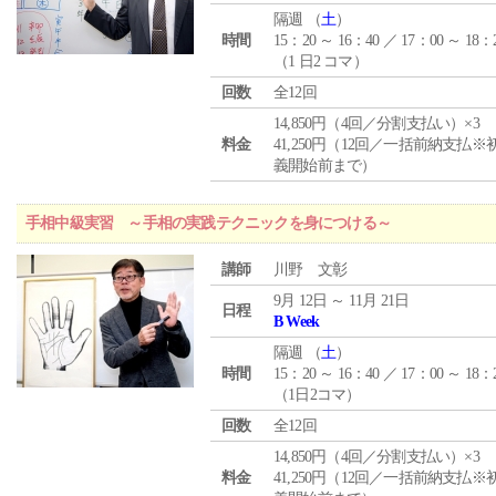
隔週 （
土
）
時間
15：20 ～ 16：40 ／ 17：00 ～ 18：
（1 日2 コマ）
回数
全12回
14,850円（4回／分割支払い）×3
料金
41,250円（12回／一括前納支払※
義開始前まで）
手相中級実習 ～手相の実践テクニックを身につける～
講師
川野 文彰
9月 12日 ～ 11月 21日
日程
B Week
隔週 （
土
）
時間
15：20 ～ 16：40 ／ 17：00 ～ 18：
（1日2コマ）
回数
全12回
14,850円（4回／分割支払い）×3
料金
41,250円（12回／一括前納支払※