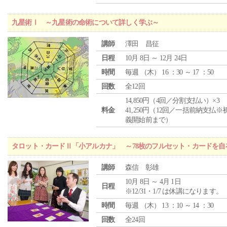
九星術Ⅰ ～九星術の命術について詳しく学ぶ～
講師
澤田 昌征
日程
10月 8日 ～ 12月 24日
時間
毎週 （
木
） 16 ：30 ～ 17 ：50
回数
全12回
14,850円（4回／分割支払い）×3
料金
41,250円（12回／一括前納支払※
義開始前まで）
タロット・カードⅡ「小アルカナ」 ～78枚のフルセット・カードを自
講師
森信 彰雄
10月 8日 ～ 4月 1日
日程
※12/31・1/7 は休講になります。
時間
毎週 （
木
） 13 ：10 ～ 14 ：30
回数
全24回