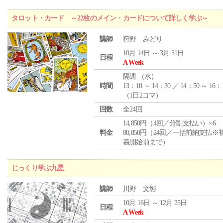
タロット・カード ～22枚のメイン・カードについて詳しく学ぶ～
講師
狩野 みどり
10月 14日 ～ 3月 31日
日程
A Week
隔週 （
水
）
時間
13：10 ～ 14：30 ／ 14：50 ～ 16：
（1日2コマ）
回数
全24回
14,850円（4回／分割支払い）×6
料金
80,850円（24回／一括前納支払※
義開始前まで）
じっくり学ぶ九星
講師
川野 文彰
10月 16日 ～ 12月 25日
日程
A Week