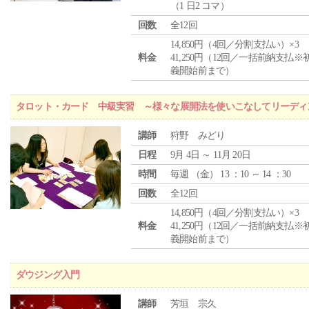
（1 日2 コマ）
回数
全12回
14,850円（4回／分割支払い）×3
料金
41,250円（12回／一括前納支払※
義開始前まで）
タロット・カード 中級実習 ～様々な展開法を使いこなしてリーディ
講師
狩野 みどり
日程
9月 4日 ～ 11月 20日
時間
毎週 （
金
） 13 ：10 ～ 14 ：30
回数
全12回
14,850円（4回／分割支払い）×3
料金
41,250円（12回／一括前納支払※
義開始前まで）
ダウジング入門
講師
芳垣 宗久