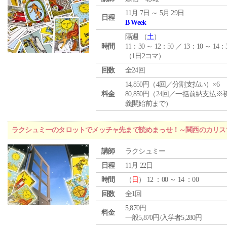
11月 7日 ～ 5月 29日
日程
B Week
隔週 （
土
）
時間
11：30 ～ 12：50 ／ 13：10 ～ 14：
（1日2コマ）
回数
全24回
14,850円（4回／分割支払い）×6
料金
80,850円（24回／一括前納支払※
義開始前まで）
ラクシュミーのタロットでメッチャ先まで読めまっせ！～関西のカリス
講師
ラクシュミー
日程
11月 22日
時間
（
日
） 12 ：00 ～ 14 ：00
回数
全1回
5,870円
料金
一般5,870円/入学者5,280円