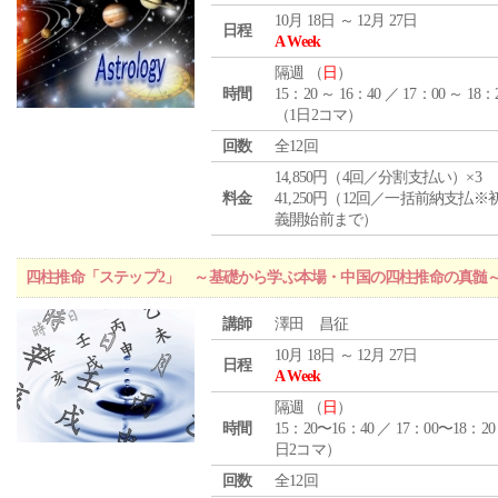
10月 18日 ～ 12月 27日
日程
A Week
隔週 （
日
）
時間
15：20 ～ 16：40 ／ 17：00 ～ 18：
（1日2コマ）
回数
全12回
14,850円（4回／分割支払い）×3
料金
41,250円（12回／一括前納支払※
義開始前まで）
四柱推命「ステップ2」 ～基礎から学ぶ本場・中国の四柱推命の真髄
講師
澤田 昌征
10月 18日 ～ 12月 27日
日程
A Week
隔週 （
日
）
時間
15：20〜16：40 ／ 17：00〜18：20
日2コマ）
回数
全12回