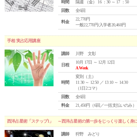
時間
隔週 （
金
） 16 ：30 ～ 17 ：50
回数
全6回
22,770円
料金
一般22,770円/入学者20,460円
手相 実占応用講座
講師
川野 文彰
10月 17日 ～ 12月 12日
日程
A Week
変則（土）
時間
11:30 ～ 12:50 ／ 13:10 ～ 14:30
（1日2コマ）
回数
全6回
料金
21,450円（6回／一括支払いのみ）
西洋占星術「ステップ1」 ～西洋占星術の第一歩をじっくり楽しく身
講師
狩野 みどり