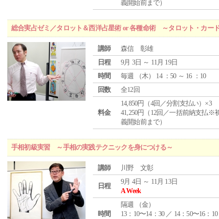
義開始前まで）
総合実占ゼミ／タロット＆西洋占星術 or 各種命術 ～タロット・カ
講師
森信 彰雄
日程
9月 3日 ～ 11月 19日
時間
毎週 （
木
） 14 ：50 ～ 16 ：10
回数
全12回
14,850円（4回／分割支払い）×3
料金
41,250円（12回／一括前納支払※
義開始前まで）
手相初級実習 ～手相の実践テクニックを身につける～
講師
川野 文彰
9月 4日 ～ 11月 13日
日程
A Week
隔週 （
金
）
時間
13：10〜14：30 ／ 14：50〜16：10