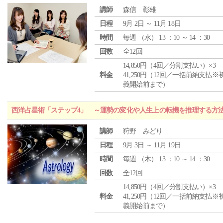
講師
森信 彰雄
日程
9月 2日 ～ 11月 18日
時間
毎週 （
水
） 13 ：10 ～ 14 ：30
回数
全12回
14,850円（4回／分割支払い）×3
料金
41,250円（12回／一括前納支払※
義開始前まで）
西洋占星術「ステップ4」 ～運勢の変化や人生上の転機を推理する方
講師
狩野 みどり
日程
9月 3日 ～ 11月 19日
時間
毎週 （
木
） 13 ：10 ～ 14 ：30
回数
全12回
14,850円（4回／分割支払い）×3
料金
41,250円（12回／一括前納支払※
義開始前まで）