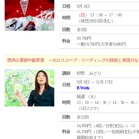
日程
9月 6日
（
日
） 13 ：00 ～ 17 ：00
時間
（休憩20分1回含む）
回数
全1回
10,760円
料金
一般10,760円/入学者9,680円
西洋占星術中級実習 ～ホロスコープ・リーディングの技術と表現力を
講師
狩野 みどり
9月 8日 ～ 11月 17日
日程
B Week
隔週 （
火
）
時間
13：10 ～ 14：30 ／ 14：50 ～ 16：
（1日2コマ）
回数
全12回
14,850円（4回／分割支払い）×3
料金
41,250円（12回／一括前納支払※
義開始前まで）