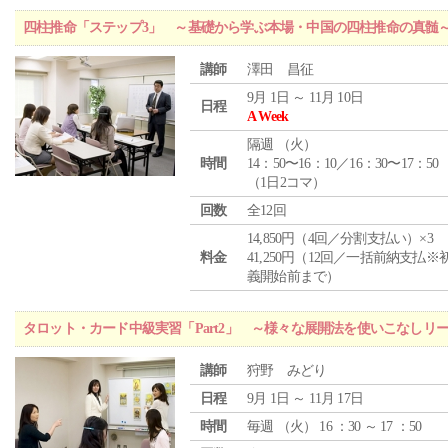
四柱推命「ステップ3」 ～基礎から学ぶ本場・中国の四柱推命の真髄
講師
澤田 昌征
9月 1日 ～ 11月 10日
日程
A Week
隔週 （
火
）
時間
14：50〜16：10／16：30〜17：50
（1日2コマ）
回数
全12回
14,850円（4回／分割支払い）×3
料金
41,250円（12回／一括前納支払※
義開始前まで）
タロット・カード中級実習「Part2」 ～様々な展開法を使いこなしリ
講師
狩野 みどり
日程
9月 1日 ～ 11月 17日
時間
毎週 （
火
） 16 ：30 ～ 17 ：50