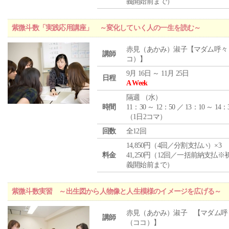
義開始前まで）
紫微斗数「実践応用講座」 ～変化していく人の一生を読む～
赤見（あかみ）淑子【マダム呼々
講師
コ）】
9月 16日 ～ 11月 25日
日程
A Week
隔週 （
水
）
時間
11：30 ～ 12：50 ／ 13：10 ～ 14：
（1日2コマ）
回数
全12回
14,850円（4回／分割支払い）×3
料金
41,250円（12回／一括前納支払※
義開始前まで）
紫微斗数実習 ～出生図から人物像と人生模様のイメージを広げる～
赤見（あかみ）淑子 【マダム呼
講師
（ココ）】