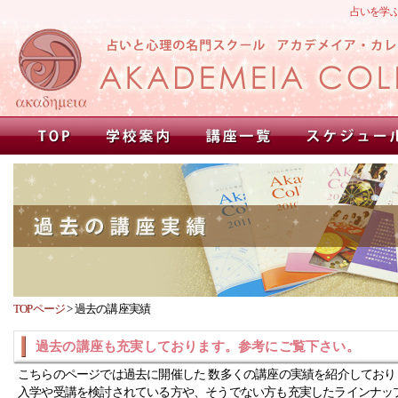
占いを学
TOPページ
>
過去の講座実績
過去の講座も充実しております。参考にご覧下さい。
こちらのページでは過去に開催した 数多くの講座の実績を紹介しており
入学や受講を検討されている方や、そうでない方も充実したラインナッ