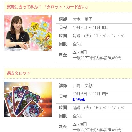
実際に占って学ぶ！ 「タロット・カード占い」
講師
大木 華子
日程
10月 6日 ～ 11月 10日
時間
毎週 （
火
） 11 ：30 ～ 12 ：50
回数
全6回
22,770円
料金
一般22,770円/入学者20,460円
易占タロット
講師
川野 文彰
10月 6日 ～ 12月 15日
日程
B Week
時間
隔週 （
火
） 16 ：30 ～ 17 ：50
回数
全6回
22,770円
料金
一般22,770円/入学者20,460円