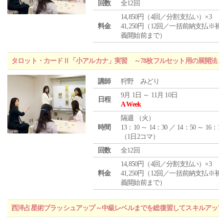
回数
全12回
14,850円（4回／分割支払い）×3
料金
41,250円（12回／一括前納支払※
義開始前まで）
タロット・カードⅡ「小アルカナ」実習 ～78枚フルセット用の展開
講師
狩野 みどり
9月 1日 ～ 11月 10日
日程
A Week
隔週 （
火
）
時間
13：10 ～ 14：30 ／ 14：50 ～ 16：
（1日2コマ）
回数
全12回
14,850円（4回／分割支払い）×3
料金
41,250円（12回／一括前納支払※
義開始前まで）
西洋占星術ブラッシュアップ～中級レベルまでを総復習してスキルアッ