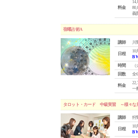
1
料金
8
義
宿曜占術A
講師
川
10
日程
B 
時間
（
回数
全
22
料金
一般
タロット・カード 中級実習 ～様々な
講師
狩
10
日程
B 