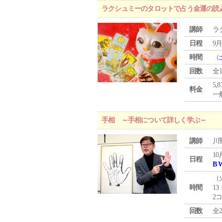
ラクシュミーのタロットで占う金運の読
講師
ラ
日程
9月
時間
（
回数
全
5,
料金
一般
手相 ～手相について詳しく学ぶ～
講師
川
10
日程
B 
（
時間
13
2
回数
全