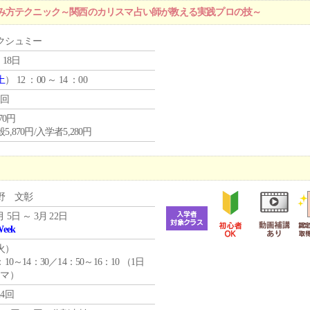
み方テクニック～関西のカリスマ占い師が教える実践プロの技～
クシュミー
 18日
土
） 12 ：00 ～ 14 ：00
1回
870円
5,870円/入学者5,280円
野 文彰
月 5日 ～ 3月 22日
Week
火
）
：10～14：30／14：50～16：10 （1日
コマ）
24回