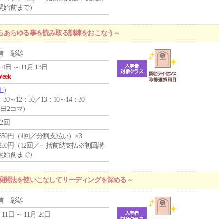
開始前まで）
らあらゆる事を読み取る訓練をおこなう～
信 彰雄
 4日 ～ 11月 13日
Week
土
）
：30～12：50／13：10～14：30
1日2コマ）
12回
4,850円（4回／分割支払い）×3
1,250円（12回／一括前納支払※初回講
開始前まで）
展開法を使いこなしてリーディングを深める～
信 彰雄
 11日 ～ 11月 20日