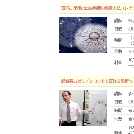
西洋占星術の出生時間の推定方法（レク
講師
芳
日程
8月
（
時間
（
回数
全
10
料金
一般
総合実占ゼミ／タロット＆西洋占星術 o
講師
森
日程
9月
時間
毎
回数
全
1
料金
4