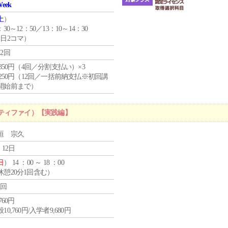
Week
土
）
：30～12：50／13：10～14：30
1日2コマ）
12回
4,850円（4回／分割支払い）×3
1,250円（12回／一括前納支払※初回講
開始前まで）
ティファイ）【実践編】
垣 宗久
 12日
日
） 14 ：00 ～ 18 ：00
休憩20分1回含む）
1回
,760円
10,760円/入学者9,680円