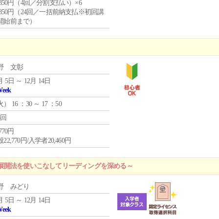
4,850円（4回／分割支払い）×6
0,850円（24回／一括前納支払※初回講
開始前まで）
野 文彰
月 5日 ～ 12月 14日
Week
火
） 16 ：30 ～ 17 ：50
6回
,770円
22,770円/入学者20,460円
展開法を使いこなしてリーディングを深める～
野 みどり
月 5日 ～ 12月 14日
Week