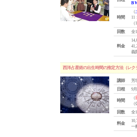
B 
（
時間
11
（
回数
全
1
料金
4
義
西洋占星術の出生時間の推定方法（レク
講師
芳
日程
9月
（
時間
（
回数
全
10
料金
一般