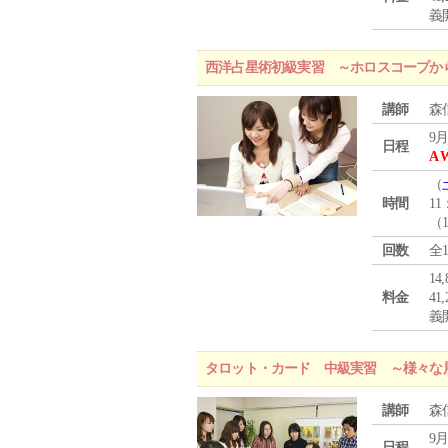
義
西洋占星術初級実習 ～ホロスコープか
講師
森
9月
日程
A 
（
時間
11
（
回数
全
1
料金
4
義
タロット・カード 中級実習 ～様々な
講師
森
9月
日程