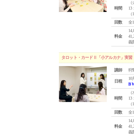
（
時間
13
（
回数
全
1
料金
4
義
タロット・カードⅡ「小アルカナ」実習
講師
狩
10
日程
B 
（
時間
13
（
回数
全
1
料金
4
義