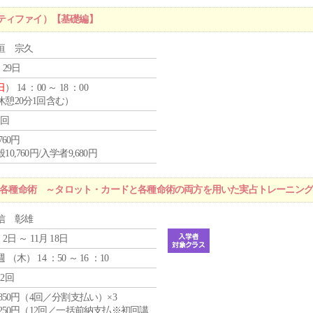
ティファイ）【基礎編】
垣 宗久
 29日
日
） 14 ：00 ～ 18 ：00
休憩20分1回含む）
1回
,760円
10,760円/入学者9,680円
r 各種命術 ～タロット・カードと各種命術の両方を用いた実占トレーニン
信 彰雄
 2日 ～ 11月 18日
週 （
木
） 14 ：50 ～ 16 ：10
12回
4,850円（4回／分割支払い）×3
1,250円（12回／一括前納支払※初回講