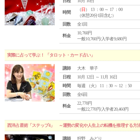
日程
10月 10日
（
日
） 13 ：00 ～ 17 ：00
時間
（休憩20分1回含む）
回数
全1回
10,760円
料金
一般10,760円/入学者9,680円
実際に占って学ぶ！ 「タロット・カード占い」
講師
大木 華子
日程
10月 12日 ～ 11月 16日
時間
毎週 （
火
） 11 ：30 ～ 12 ：50
回数
全6回
22,770円
料金
一般22,770円/入学者20,460円
西洋占星術「ステップ4」 ～運勢の変化や人生上の転機を推理する方
講師
狩野 みどり