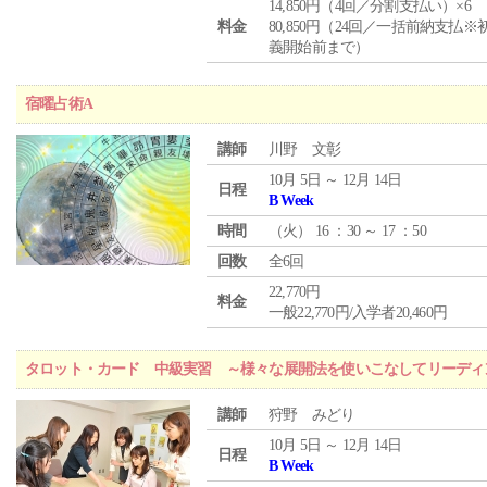
14,850円（4回／分割支払い）×6
料金
80,850円（24回／一括前納支払※
義開始前まで）
宿曜占術A
講師
川野 文彰
10月 5日 ～ 12月 14日
日程
B Week
時間
（
火
） 16 ：30 ～ 17 ：50
回数
全6回
22,770円
料金
一般22,770円/入学者20,460円
タロット・カード 中級実習 ～様々な展開法を使いこなしてリーディ
講師
狩野 みどり
10月 5日 ～ 12月 14日
日程
B Week