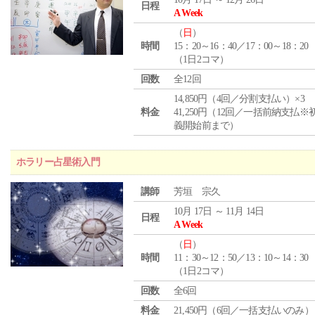
日程
A Week
（
日
）
時間
15：20～16：40／17：00～18：20
（1日2コマ）
回数
全12回
14,850円（4回／分割支払い）×3
料金
41,250円（12回／一括前納支払※
義開始前まで）
ホラリー占星術入門
講師
芳垣 宗久
10月 17日 ～ 11月 14日
日程
A Week
（
日
）
時間
11：30～12：50／13：10～14：30
（1日2コマ）
回数
全6回
料金
21,450円（6回／一括支払いのみ）