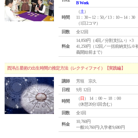
B Week
（
土
）
時間
11：30～12：50／13：10～14：30
（1日2コマ）
回数
全12回
14,850円（4回／分割支払い）×3
料金
41,250円（12回／一括前納支払※
義開始前まで）
西洋占星術の出生時間の推定方法（レクティファイ）【実践編】
講師
芳垣 宗久
日程
9月 12日
（
日
） 14 ：00 ～ 18 ：00
時間
（休憩20分1回含む）
回数
全1回
10,760円
料金
一般10,760円/入学者9,680円