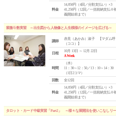
14,850円（4回／分割支払い）×3
料金
41,250円（12回／一括前納支払※
義開始前まで）
紫微斗数実習 ～出生図から人物像と人生模様のイメージを広げる～
赤見（あかみ）淑子 【マダム呼
講師
（ココ）】
10月 13日 ～ 12月 22日
日程
A Week
（
水
）
時間
11：30～12：50／13：10～14：30
（1日2コマ）
回数
全12回
14,850円（4回／分割支払い）×3
料金
41,250円（12回／一括前納支払※
義開始前まで）
タロット・カード中級実習「Part2」 ～様々な展開法を使いこなしリ