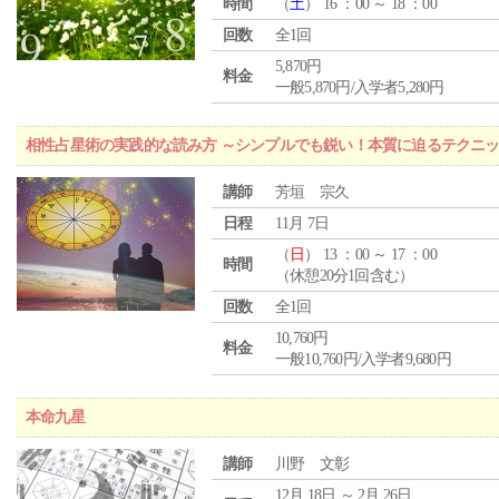
時間
（
土
） 16 ：00 ～ 18 ：00
回数
全1回
5,870円
料金
一般5,870円/入学者5,280円
相性占星術の実践的な読み方 ～シンプルでも鋭い！本質に迫るテクニ
講師
芳垣 宗久
日程
11月 7日
（
日
） 13 ：00 ～ 17 ：00
時間
（休憩20分1回含む）
回数
全1回
10,760円
料金
一般10,760円/入学者9,680円
本命九星
講師
川野 文彰
12月 18日 ～ 2月 26日