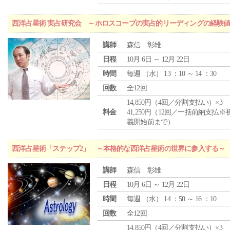
西洋占星術 実占研究会 ～ホロスコープの実占的リーディングの経験
講師
森信 彰雄
日程
10月 6日 ～ 12月 22日
時間
毎週 （
水
） 13 ：10 ～ 14 ：30
回数
全12回
14,850円（4回／分割支払い）×3
料金
41,250円（12回／一括前納支払※
義開始前まで）
西洋占星術「ステップ2」 ～本格的な西洋占星術の世界に参入する～
講師
森信 彰雄
日程
10月 6日 ～ 12月 22日
時間
毎週 （
水
） 14 ：50 ～ 16 ：10
回数
全12回
14,850円（4回／分割支払い）×3