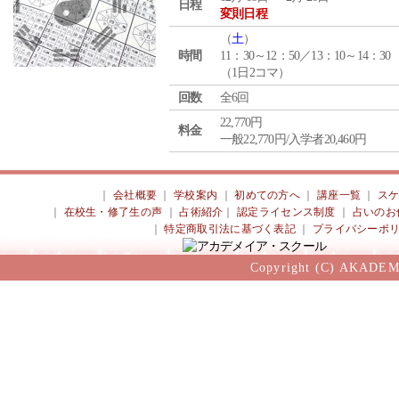
日程
変則日程
（
土
）
時間
11：30～12：50／13：10～14：30
（1日2コマ）
回数
全6回
22,770円
料金
一般22,770円/入学者20,460円
｜
会社概要
｜
学校案内
｜
初めての方へ
｜
講座一覧
｜
ス
｜
在校生・修了生の声
｜
占術紹介
｜
認定ライセンス制度
｜
占いのお
｜
特定商取引法に基づく表記
｜
プライバシーポ
Copyright (C) AKADEM