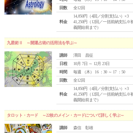
回数
全12回
14,850円（4回／分割支払い）×3
料金
41,250円（12回／一括前納支払※
義開始前まで）
九星術Ⅱ ～開運占術の活用法を学ぶ～
講師
澤田 昌征
日程
10月 7日 ～ 12月 23日
時間
毎週 （
木
） 16 ：30 ～ 17 ：50
回数
全12回
14,850円（4回／分割支払い）×3
料金
41,250円（12回／一括前納支払※
義開始前まで）
タロット・カード ～22枚のメイン・カードについて詳しく学ぶ～
講師
森信 彰雄