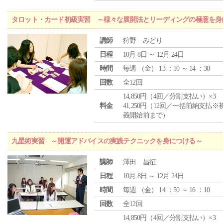
タロット・カード初級実習 ～様々な展開法とリーディングの極意を身
講師
狩野 みどり
日程
10月 8日 ～ 12月 24日
時間
毎週 （
金
） 13 ：10 ～ 14 ：30
回数
全12回
14,850円（4回／分割支払い）×3
料金
41,250円（12回／一括前納支払※
義開始前まで）
九星術実習 ～開運アドバイスの実践テクニックを身につける～
講師
澤田 昌征
日程
10月 8日 ～ 12月 24日
時間
毎週 （
金
） 14 ：50 ～ 16 ：10
回数
全12回
14,850円（4回／分割支払い）×3