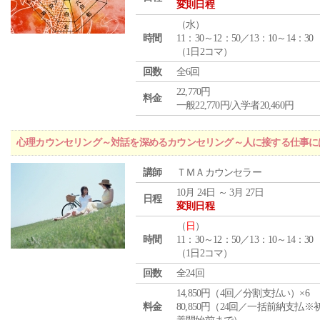
変則日程
（
水
）
時間
11：30～12：50／13：10～14：30
（1日2コマ）
回数
全6回
22,770円
料金
一般22,770円/入学者20,460円
心理カウンセリング～対話を深めるカウンセリング～人に接する仕事には
講師
ＴＭＡカウンセラー
10月 24日 ～ 3月 27日
日程
変則日程
（
日
）
時間
11：30～12：50／13：10～14：30
（1日2コマ）
回数
全24回
14,850円（4回／分割支払い）×6
料金
80,850円（24回／一括前納支払※