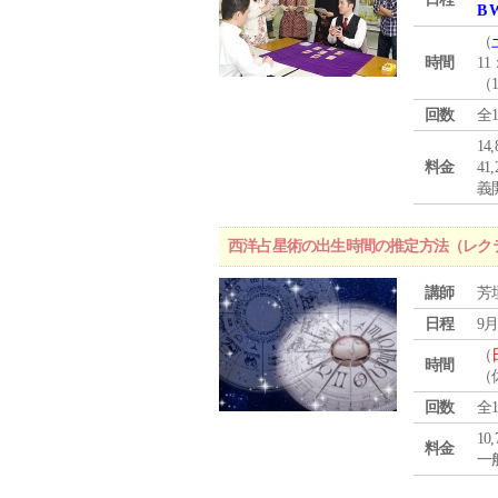
B 
（
時間
11
（
回数
全
1
料金
4
義
西洋占星術の出生時間の推定方法（レク
講師
芳
日程
9月
（
時間
（
回数
全
10
料金
一般