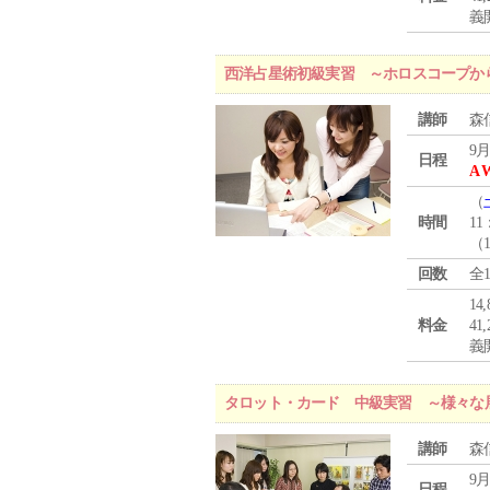
義
西洋占星術初級実習 ～ホロスコープか
講師
森
9月
日程
A 
（
時間
11
（
回数
全
1
料金
4
義
タロット・カード 中級実習 ～様々な
講師
森
9月
日程