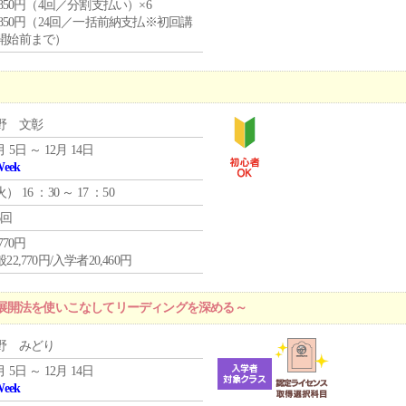
4,850円（4回／分割支払い）×6
0,850円（24回／一括前納支払※初回講
開始前まで）
野 文彰
月 5日 ～ 12月 14日
Week
火
） 16 ：30 ～ 17 ：50
6回
,770円
22,770円/入学者20,460円
展開法を使いこなしてリーディングを深める～
野 みどり
月 5日 ～ 12月 14日
Week