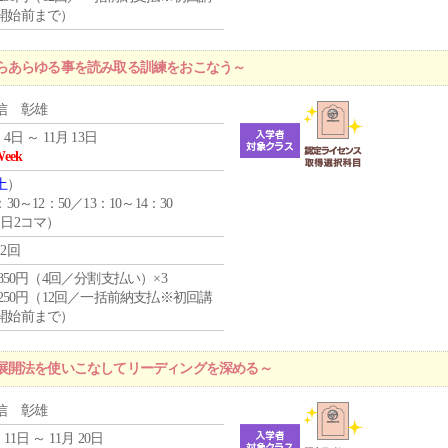
開始前まで）
らあらゆる事を読み取る訓練をおこなう～
信 彰雄
 4日 ～ 11月 13日
Week
土
）
：30～12：50／13：10～14：30
1日2コマ）
12回
4,850円（4回／分割支払い）×3
1,250円（12回／一括前納支払※初回講
開始前まで）
展開法を使いこなしてリーディングを深める～
信 彰雄
 11日 ～ 11月 20日