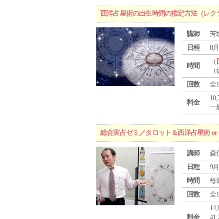
西洋占星術の出生時間の推定方法（レク
講師
芳
日程
8月
（
時間
（
回数
全
10
料金
一般
総合実占ゼミ／タロット＆西洋占星術 o
講師
森
日程
9月
時間
毎
回数
全
1
料金
4