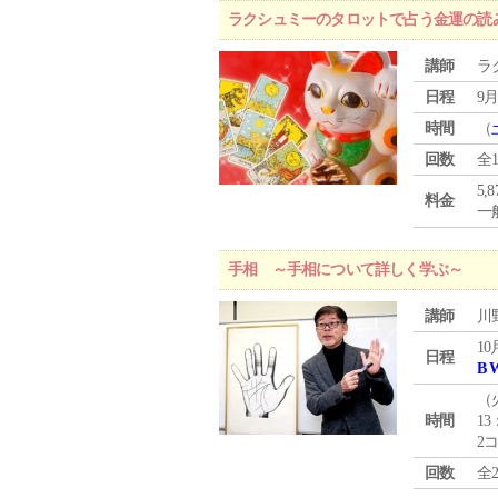
ラクシュミーのタロットで占う金運の読
講師
ラ
日程
9月
時間
（
回数
全
5,
料金
一般
手相 ～手相について詳しく学ぶ～
講師
川
10
日程
B 
（
時間
13
2
回数
全