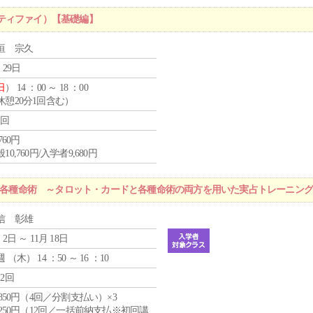
ティファイ）【基礎編】
垣 宗久
 29日
日
） 14 ：00 ～ 18 ：00
休憩20分1回含む）
1回
,760円
10,760円/入学者9,680円
r 各種命術 ～タロット・カードと各種命術の両方を用いた実占トレーニン
信 彰雄
 2日 ～ 11月 18日
週 （
木
） 14 ：50 ～ 16 ：10
12回
4,850円（4回／分割支払い）×3
1,250円（12回／一括前納支払※初回講