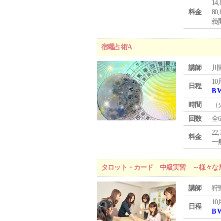
1
料金
8
義
宿曜占術A
講師
川
10
日程
B 
時間
（
回数
全
22
料金
一般
タロット・カード 中級実習 ～様々な
講師
狩
10
日程
B 