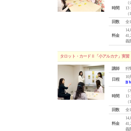
（
時間
13
（
回数
全
1
料金
4
義
タロット・カードⅡ「小アルカナ」実習
講師
狩
10
日程
B 
（
時間
13
（
回数
全
1
料金
4
義