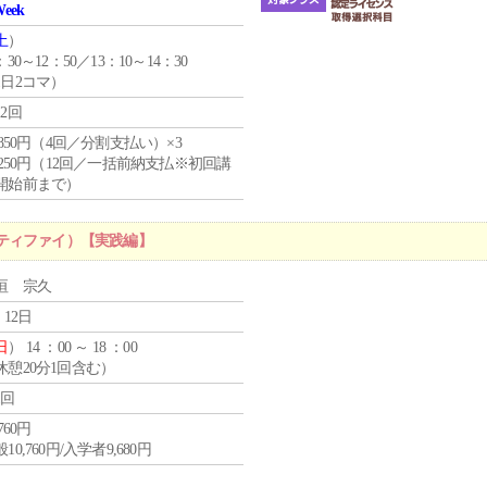
Week
土
）
：30～12：50／13：10～14：30
1日2コマ）
12回
4,850円（4回／分割支払い）×3
1,250円（12回／一括前納支払※初回講
開始前まで）
ティファイ）【実践編】
垣 宗久
 12日
日
） 14 ：00 ～ 18 ：00
休憩20分1回含む）
1回
,760円
10,760円/入学者9,680円