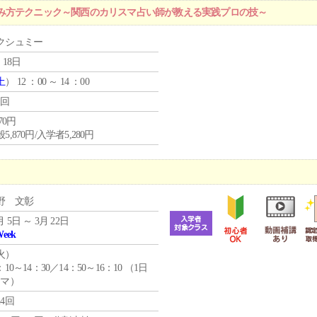
み方テクニック～関西のカリスマ占い師が教える実践プロの技～
クシュミー
 18日
土
） 12 ：00 ～ 14 ：00
1回
870円
5,870円/入学者5,280円
野 文彰
月 5日 ～ 3月 22日
Week
火
）
：10～14：30／14：50～16：10 （1日
コマ）
24回