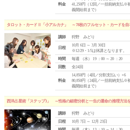
料金
41,250円（12回／一括前納支払※
義開始前まで）
タロット・カードⅡ「小アルカナ」 ～78枚のフルセット・カードを自
講師
狩野 みどり
10月 6日 ～ 3月 30日
日程
※12/29・1/5は休講となります。
時間
毎週 （
水
） 19 ：00 ～ 20 ：20
回数
全24回
14,850円（4回／分割支払い）×6
料金
80,850円（24回／一括前納支払※
義開始前まで）
西洋占星術「ステップ3」 ～性格の細密分析と一生の運命の推理方法
講師
狩野 みどり
日程
10月 7日 ～ 12月 23日
時間
毎週 （
木
） 13 ：10 ～ 14 ：30