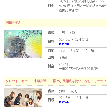
14,850円（4回／分割支払い）×6
料金
80,850円（24回／一括前納支払※
義開始前まで）
宿曜占術A
講師
川野 文彰
10月 5日 ～ 12月 14日
日程
B Week
時間
（
火
） 16 ：30 ～ 17 ：50
回数
全6回
22,770円
料金
一般22,770円/入学者20,460円
タロット・カード 中級実習 ～様々な展開法を使いこなしてリーディ
講師
狩野 みどり
10月 5日 ～ 12月 14日
日程
B Week