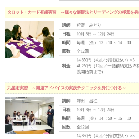
タロット・カード初級実習 ～様々な展開法とリーディングの極意を身
講師
狩野 みどり
日程
10月 8日 ～ 12月 24日
時間
毎週 （
金
） 13 ：10 ～ 14 ：30
回数
全12回
14,850円（4回／分割支払い）×3
料金
41,250円（12回／一括前納支払※
義開始前まで）
九星術実習 ～開運アドバイスの実践テクニックを身につける～
講師
澤田 昌征
日程
10月 8日 ～ 12月 24日
時間
毎週 （
金
） 14 ：50 ～ 16 ：10
回数
全12回
14,850円（4回／分割支払い）×3