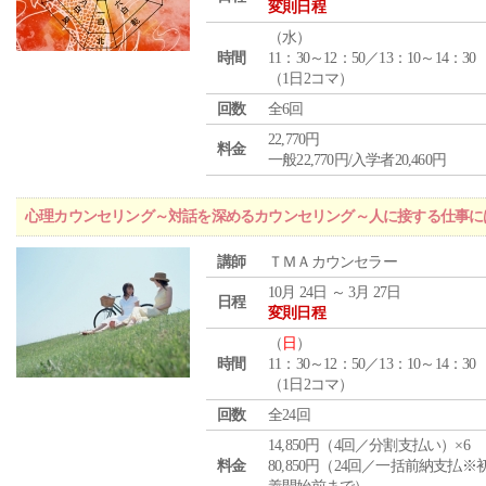
変則日程
（
水
）
時間
11：30～12：50／13：10～14：30
（1日2コマ）
回数
全6回
22,770円
料金
一般22,770円/入学者20,460円
心理カウンセリング～対話を深めるカウンセリング～人に接する仕事には
講師
ＴＭＡカウンセラー
10月 24日 ～ 3月 27日
日程
変則日程
（
日
）
時間
11：30～12：50／13：10～14：30
（1日2コマ）
回数
全24回
14,850円（4回／分割支払い）×6
料金
80,850円（24回／一括前納支払※