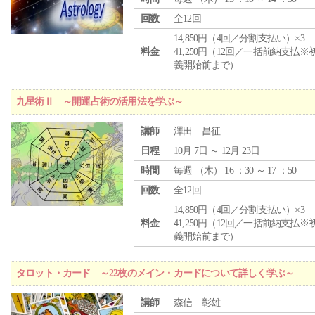
回数
全12回
14,850円（4回／分割支払い）×3
料金
41,250円（12回／一括前納支払※
義開始前まで）
九星術Ⅱ ～開運占術の活用法を学ぶ～
講師
澤田 昌征
日程
10月 7日 ～ 12月 23日
時間
毎週 （
木
） 16 ：30 ～ 17 ：50
回数
全12回
14,850円（4回／分割支払い）×3
料金
41,250円（12回／一括前納支払※
義開始前まで）
タロット・カード ～22枚のメイン・カードについて詳しく学ぶ～
講師
森信 彰雄