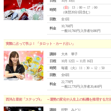
日程
10月 10日
（
日
） 13 ：00 ～ 17 ：00
時間
（休憩20分1回含む）
回数
全1回
10,760円
料金
一般10,760円/入学者9,680円
実際に占って学ぶ！ 「タロット・カード占い」
講師
大木 華子
日程
10月 12日 ～ 11月 16日
時間
毎週 （
火
） 11 ：30 ～ 12 ：50
回数
全6回
22,770円
料金
一般22,770円/入学者20,460円
西洋占星術「ステップ4」 ～運勢の変化や人生上の転機を推理する方
講師
狩野 みどり