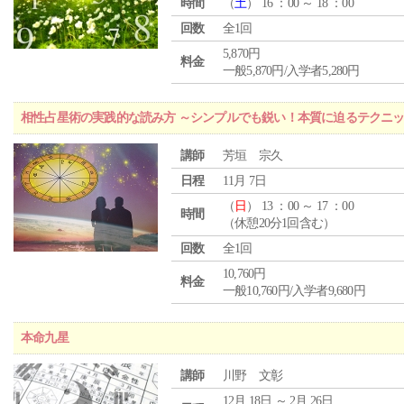
時間
（
土
） 16 ：00 ～ 18 ：00
回数
全1回
5,870円
料金
一般5,870円/入学者5,280円
相性占星術の実践的な読み方 ～シンプルでも鋭い！本質に迫るテクニ
講師
芳垣 宗久
日程
11月 7日
（
日
） 13 ：00 ～ 17 ：00
時間
（休憩20分1回含む）
回数
全1回
10,760円
料金
一般10,760円/入学者9,680円
本命九星
講師
川野 文彰
12月 18日 ～ 2月 26日