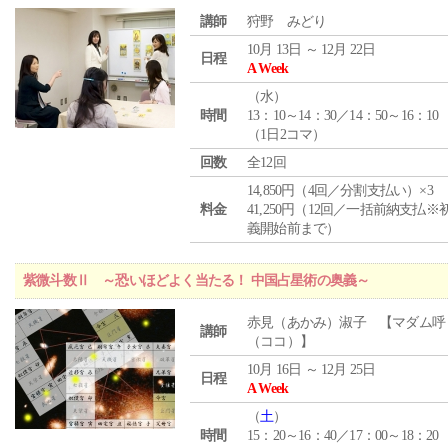
講師
狩野 みどり
10月 13日 ～ 12月 22日
日程
A Week
（
水
）
時間
13：10～14：30／14：50～16：10
（1日2コマ）
回数
全12回
14,850円（4回／分割支払い）×3
料金
41,250円（12回／一括前納支払※
義開始前まで）
紫微斗数Ⅱ ～恐いほどよく当たる！ 中国占星術の奥義～
赤見（あかみ）淑子 【マダム呼
講師
（ココ）】
10月 16日 ～ 12月 25日
日程
A Week
（
土
）
時間
15：20～16：40／17：00～18：20