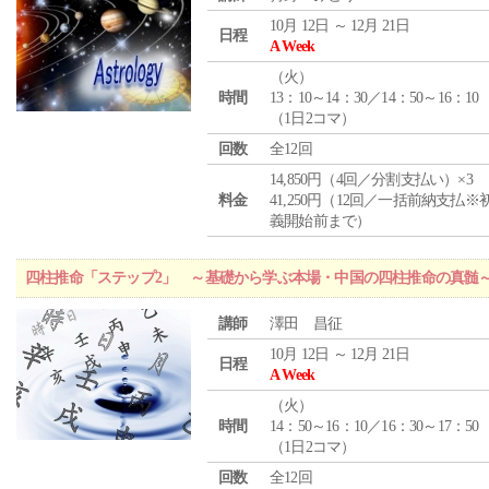
10月 12日 ～ 12月 21日
日程
A Week
（
火
）
時間
13：10～14：30／14：50～16：10
（1日2コマ）
回数
全12回
14,850円（4回／分割支払い）×3
料金
41,250円（12回／一括前納支払※
義開始前まで）
四柱推命「ステップ2」 ～基礎から学ぶ本場・中国の四柱推命の真髄
講師
澤田 昌征
10月 12日 ～ 12月 21日
日程
A Week
（
火
）
時間
14：50～16：10／16：30～17：50
（1日2コマ）
回数
全12回