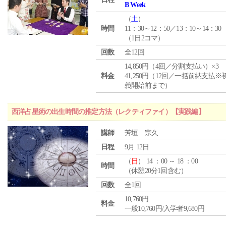
B Week
（
土
）
時間
11：30～12：50／13：10～14：30
（1日2コマ）
回数
全12回
14,850円（4回／分割支払い）×3
料金
41,250円（12回／一括前納支払※
義開始前まで）
西洋占星術の出生時間の推定方法（レクティファイ）【実践編】
講師
芳垣 宗久
日程
9月 12日
（
日
） 14 ：00 ～ 18 ：00
時間
（休憩20分1回含む）
回数
全1回
10,760円
料金
一般10,760円/入学者9,680円