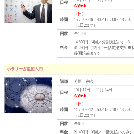
日程
A Week
（
日
）
時間
15：20～16：40／17：00～18：20
（1日2コマ）
回数
全12回
14,850円（4回／分割支払い）×3
料金
41,250円（12回／一括前納支払※
義開始前まで）
ホラリー占星術入門
講師
芳垣 宗久
10月 17日 ～ 11月 14日
日程
A Week
（
日
）
時間
11：30～12：50／13：10～14：30
（1日2コマ）
回数
全6回
料金
21,450円（6回／一括支払いのみ）