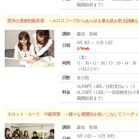
義開始前まで）
西洋占星術初級実習 ～ホロスコープからあらゆる事を読み取る訓練を
講師
森信 彰雄
9月 4日 ～ 11月 13日
日程
A Week
（
土
）
時間
11：30～12：50／13：10～14：30
（1日2コマ）
回数
全12回
14,850円（4回／分割支払い）×3
料金
41,250円（12回／一括前納支払※
義開始前まで）
タロット・カード 中級実習 ～様々な展開法を使いこなしてリーディ
講師
森信 彰雄
9月 11日 ～ 11月 20日
日程