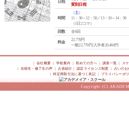
日程
変則日程
（
土
）
時間
11：30～12：50／13：10～14：30
（1日2コマ）
回数
全6回
22,770円
料金
一般22,770円/入学者20,460円
｜
会社概要
｜
学校案内
｜
初めての方へ
｜
講座一覧
｜
ス
｜
在校生・修了生の声
｜
占術紹介
｜
認定ライセンス制度
｜
占いのお
｜
特定商取引法に基づく表記
｜
プライバシーポ
Copyright (C) AKADEM