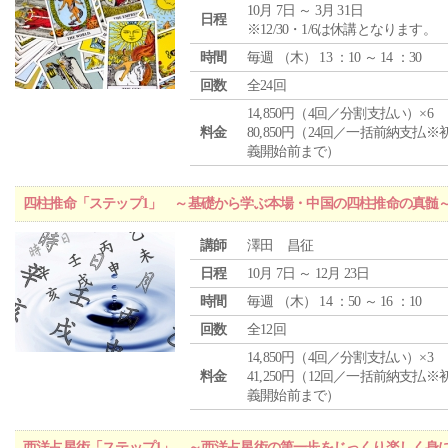
10月 7日 ～ 3月 31日
日程
※12/30・1/6は休講となります。
時間
毎週 （
木
） 13 ：10 ～ 14 ：30
回数
全24回
14,850円（4回／分割支払い）×6
料金
80,850円（24回／一括前納支払※
義開始前まで）
四柱推命「ステップ1」 ～基礎から学ぶ本場・中国の四柱推命の真髄
講師
澤田 昌征
日程
10月 7日 ～ 12月 23日
時間
毎週 （
木
） 14 ：50 ～ 16 ：10
回数
全12回
14,850円（4回／分割支払い）×3
料金
41,250円（12回／一括前納支払※
義開始前まで）
西洋占星術「ステップ1」 ～西洋占星術の第一歩をじっくり楽しく身