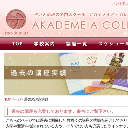
占いを学
TOPページ
>
過去の講座実績
過去の講座も充実しております。参考にご覧下さい。
こちらのページでは過去に開催した 数多くの講座の実績を紹介しており
入学や受講を検討されている方や、そうでない方も充実したラインナッ