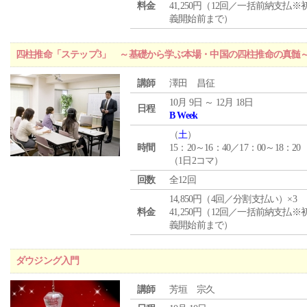
料金
41,250円（12回／一括前納支払※
義開始前まで）
四柱推命「ステップ3」 ～基礎から学ぶ本場・中国の四柱推命の真髄
講師
澤田 昌征
10月 9日 ～ 12月 18日
日程
B Week
（
土
）
時間
15：20～16：40／17：00～18：20
（1日2コマ）
回数
全12回
14,850円（4回／分割支払い）×3
料金
41,250円（12回／一括前納支払※
義開始前まで）
ダウジング入門
講師
芳垣 宗久