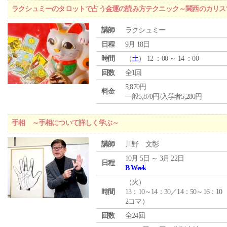
ラクシュミーのタロットで占う金運の読み方テクニック～関西のカリス
講師
ラクシュミー
日程
9月 18日
時間
（
土
） 12 ：00 ～ 14 ：00
回数
全1回
5,870円
料金
一般5,870円/入学者5,280円
手相 ～手相について詳しく学ぶ～
講師
川野 文彰
10月 5日 ～ 3月 22日
日程
B Week
（
火
）
時間
13：10～14：30／14：50～16：10
2コマ）
回数
全24回