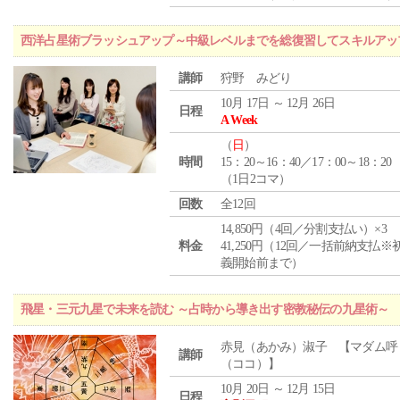
西洋占星術ブラッシュアップ～中級レベルまでを総復習してスキルアッ
講師
狩野 みどり
10月 17日 ～ 12月 26日
日程
A Week
（
日
）
時間
15：20～16：40／17：00～18：20
（1日2コマ）
回数
全12回
14,850円（4回／分割支払い）×3
料金
41,250円（12回／一括前納支払※
義開始前まで）
飛星・三元九星で未来を読む ～占時から導き出す密教秘伝の九星術～
赤見（あかみ）淑子 【マダム呼
講師
（ココ）】
10月 20日 ～ 12月 15日
日程