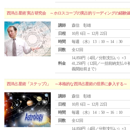
西洋占星術 実占研究会 ～ホロスコープの実占的リーディングの経験
講師
森信 彰雄
日程
10月 6日 ～ 12月 22日
時間
毎週 （
水
） 13 ：10 ～ 14 ：30
回数
全12回
14,850円（4回／分割支払い）×3
料金
41,250円（12回／一括前納支払※
義開始前まで）
西洋占星術「ステップ2」 ～本格的な西洋占星術の世界に参入する～
講師
森信 彰雄
日程
10月 6日 ～ 12月 22日
時間
毎週 （
水
） 14 ：50 ～ 16 ：10
回数
全12回
14,850円（4回／分割支払い）×3