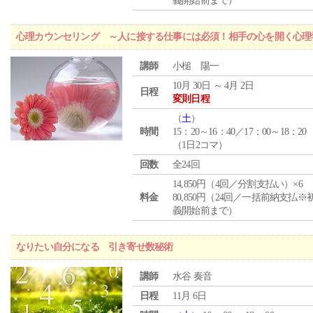
義開始前まで）
心理カウンセリング ～人に接する仕事には必須！相手の心を開く心理
講師
小槌 陽一
10月 30日 ～ 4月 2日
日程
変則日程
（
土
）
時間
15：20～16：40／17：00～18：20
（1日2コマ）
回数
全24回
14,850円（4回／分割支払い）×6
料金
80,850円（24回／一括前納支払※
義開始前まで）
なりたい自分になる 引き寄せ数秘術
講師
水谷 奏音
日程
11月 6日