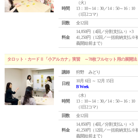
（
火
）
時間
13：10～14：30／14：50～16：10
（1日2コマ）
回数
全12回
14,850円（4回／分割支払い）×3
料金
41,250円（12回／一括前納支払※
義開始前まで）
タロット・カードⅡ「小アルカナ」実習 ～78枚フルセット用の展開
講師
狩野 みどり
10月 6日 ～ 12月 15日
日程
B Week
（
水
）
時間
13：10～14：30／14：50～16：10
（1日2コマ）
回数
全12回
14,850円（4回／分割支払い）×3
料金
41,250円（12回／一括前納支払※
義開始前まで）