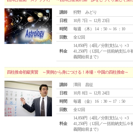
講師
狩野 みどり
日程
10月 7日 ～ 12月 23日
時間
毎週 （
木
） 14 ：50 ～ 16 ：10
回数
全12回
14,850円（4回／分割支払い）×3
料金
41,250円（12回／一括前納支払※
義開始前まで）
四柱推命初級実習 ～実例から身につける！本場・中国の四柱推命～
講師
澤田 昌征
日程
10月 8日 ～ 12月 24日
時間
毎週 （
金
） 16 ：30 ～ 17 ：50
回数
全12回
14,850円（4回／分割支払い）×3
料金
41,250円（12回／一括前納支払※
義開始前まで）