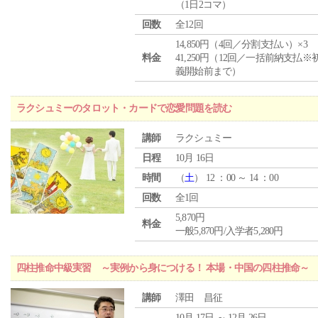
（1日2コマ）
回数
全12回
14,850円（4回／分割支払い）×3
料金
41,250円（12回／一括前納支払※
義開始前まで）
ラクシュミーのタロット・カードで恋愛問題を読む
講師
ラクシュミー
日程
10月 16日
時間
（
土
） 12 ：00 ～ 14 ：00
回数
全1回
5,870円
料金
一般5,870円/入学者5,280円
四柱推命中級実習 ～実例から身につける！ 本場・中国の四柱推命～
講師
澤田 昌征
10月 17日 ～ 12月 26日