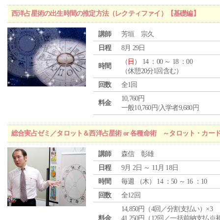
西洋占星術の出生時間の推定方法（レクティファイ）【基礎編】
講師
芳垣 宗久
日程
8月 29日
（
日
） 14 ：00 ～ 18 ：00
時間
（休憩20分1回含む）
回数
全1回
10,760円
料金
一般10,760円/入学者9,680円
総合実占ゼミ／タロット＆西洋占星術 or 各種命術 ～タロット・カ
講師
森信 彰雄
日程
9月 2日 ～ 11月 18日
時間
毎週 （
木
） 14 ：50 ～ 16 ：10
回数
全12回
14,850円（4回／分割支払い）×3
料金
41,250円（12回／一括前納支払※