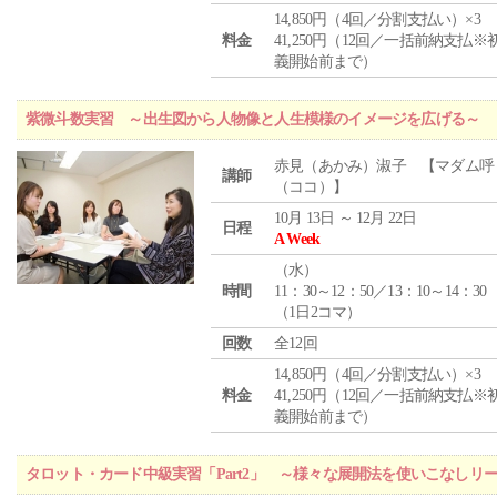
14,850円（4回／分割支払い）×3
料金
41,250円（12回／一括前納支払※
義開始前まで）
紫微斗数実習 ～出生図から人物像と人生模様のイメージを広げる～
赤見（あかみ）淑子 【マダム呼
講師
（ココ）】
10月 13日 ～ 12月 22日
日程
A Week
（
水
）
時間
11：30～12：50／13：10～14：30
（1日2コマ）
回数
全12回
14,850円（4回／分割支払い）×3
料金
41,250円（12回／一括前納支払※
義開始前まで）
タロット・カード中級実習「Part2」 ～様々な展開法を使いこなしリ