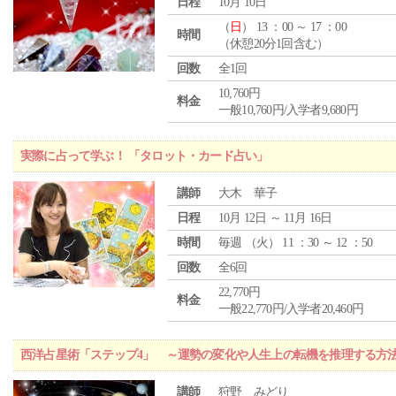
日程
10月 10日
（
日
） 13 ：00 ～ 17 ：00
時間
（休憩20分1回含む）
回数
全1回
10,760円
料金
一般10,760円/入学者9,680円
実際に占って学ぶ！ 「タロット・カード占い」
講師
大木 華子
日程
10月 12日 ～ 11月 16日
時間
毎週 （
火
） 11 ：30 ～ 12 ：50
回数
全6回
22,770円
料金
一般22,770円/入学者20,460円
西洋占星術「ステップ4」 ～運勢の変化や人生上の転機を推理する方
講師
狩野 みどり