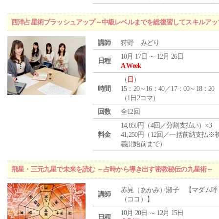
西洋占星術ブラッシュアップ～中級レベルまでを総復習してスキルアッ
講師
狩野 みどり
10月 17日 ～ 12月 26日
日程
A Week
（
日
）
時間
15：20～16：40／17：00～18：20
（1日2コマ）
回数
全12回
14,850円（4回／分割支払い）×3
料金
41,250円（12回／一括前納支払※
義開始前まで）
飛星・三元九星で未来を読む ～占時から導き出す密教秘伝の九星術～
赤見（あかみ）淑子 【マダム呼
講師
（ココ）】
10月 20日 ～ 12月 15日
日程