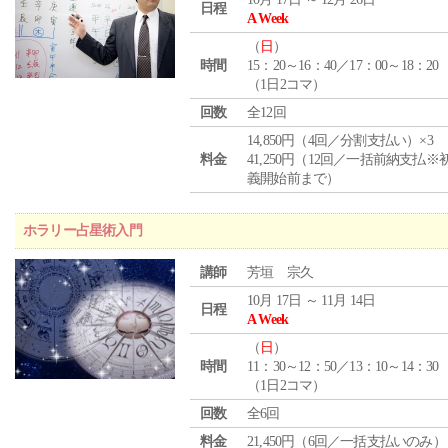
日程
A Week
（
日
）
時間
15：20～16：40／17：00～18：20
（1日2コマ）
回数
全12回
14,850円（4回／分割支払い）×3
料金
41,250円（12回／一括前納支払※
義開始前まで）
ホラリー占星術入門
講師
芳垣 宗久
10月 17日 ～ 11月 14日
日程
A Week
（
日
）
時間
11：30～12：50／13：10～14：30
（1日2コマ）
回数
全6回
料金
21,450円（6回／一括支払いのみ）