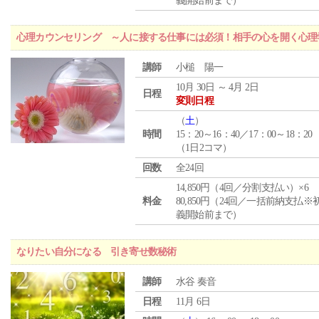
義開始前まで）
心理カウンセリング ～人に接する仕事には必須！相手の心を開く心理
講師
小槌 陽一
10月 30日 ～ 4月 2日
日程
変則日程
（
土
）
時間
15：20～16：40／17：00～18：20
（1日2コマ）
回数
全24回
14,850円（4回／分割支払い）×6
料金
80,850円（24回／一括前納支払※
義開始前まで）
なりたい自分になる 引き寄せ数秘術
講師
水谷 奏音
日程
11月 6日