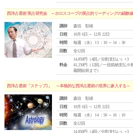
西洋占星術 実占研究会 ～ホロスコープの実占的リーディングの経験
講師
森信 彰雄
日程
10月 6日 ～ 12月 22日
時間
毎週 （
水
） 13 ：10 ～ 14 ：30
回数
全12回
14,850円（4回／分割支払い）×3
料金
41,250円（12回／一括前納支払※
義開始前まで）
西洋占星術「ステップ2」 ～本格的な西洋占星術の世界に参入する～
講師
森信 彰雄
日程
10月 6日 ～ 12月 22日
時間
毎週 （
水
） 14 ：50 ～ 16 ：10
回数
全12回
14,850円（4回／分割支払い）×3