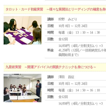
タロット・カード初級実習 ～様々な展開法とリーディングの極意を身
講師
狩野 みどり
日程
10月 8日 ～ 12月 24日
時間
毎週 （
金
） 13 ：10 ～ 14 ：30
回数
全12回
14,850円（4回／分割支払い）×3
料金
41,250円（12回／一括前納支払※
義開始前まで）
九星術実習 ～開運アドバイスの実践テクニックを身につける～
講師
澤田 昌征
日程
10月 8日 ～ 12月 24日
時間
毎週 （
金
） 14 ：50 ～ 16 ：10
回数
全12回
14,850円（4回／分割支払い）×3