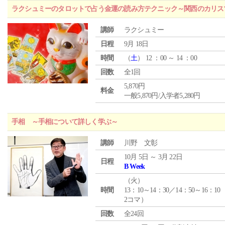
ラクシュミーのタロットで占う金運の読み方テクニック～関西のカリス
講師
ラクシュミー
日程
9月 18日
時間
（
土
） 12 ：00 ～ 14 ：00
回数
全1回
5,870円
料金
一般5,870円/入学者5,280円
手相 ～手相について詳しく学ぶ～
講師
川野 文彰
10月 5日 ～ 3月 22日
日程
B Week
（
火
）
時間
13：10～14：30／14：50～16：10
2コマ）
回数
全24回