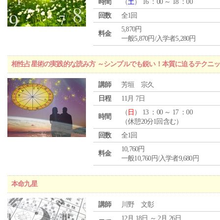
時間
（
土
） 16 ：00 ～ 18 ：00
回数
全1回
5,870円
料金
一般5,870円/入学者5,280円
相性占星術の実践的な読み方 ～シンプルでも鋭い！本質に迫るテクニ
講師
芳垣 宗久
日程
11月 7日
（
日
） 13 ：00 ～ 17 ：00
時間
（休憩20分1回含む）
回数
全1回
10,760円
料金
一般10,760円/入学者9,680円
本命九星
講師
川野 文彰
12月 18日 ～ 2月 26日