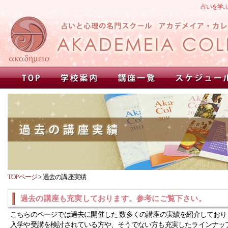
占いを学
TOPページ
>
過去の講座実績
過去の講座も充実しております。参考にご覧下さい。
こちらのページでは過去に開催した 数多くの講座の実績を紹介しており
入学や受講を検討されている方や、そうでない方も充実したラインナッ