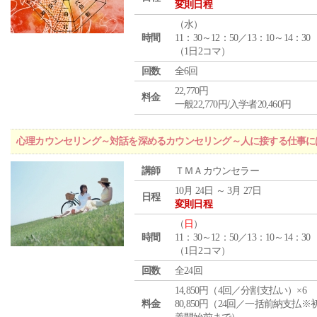
変則日程
（
水
）
時間
11：30～12：50／13：10～14：30
（1日2コマ）
回数
全6回
22,770円
料金
一般22,770円/入学者20,460円
心理カウンセリング～対話を深めるカウンセリング～人に接する仕事には
講師
ＴＭＡカウンセラー
10月 24日 ～ 3月 27日
日程
変則日程
（
日
）
時間
11：30～12：50／13：10～14：30
（1日2コマ）
回数
全24回
14,850円（4回／分割支払い）×6
料金
80,850円（24回／一括前納支払※