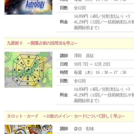
回数
全12回
14,850円（4回／分割支払い）×3
料金
41,250円（12回／一括前納支払※
義開始前まで）
九星術Ⅱ ～開運占術の活用法を学ぶ～
講師
澤田 昌征
日程
10月 7日 ～ 12月 23日
時間
毎週 （
木
） 16 ：30 ～ 17 ：50
回数
全12回
14,850円（4回／分割支払い）×3
料金
41,250円（12回／一括前納支払※
義開始前まで）
タロット・カード ～22枚のメイン・カードについて詳しく学ぶ～
講師
森信 彰雄