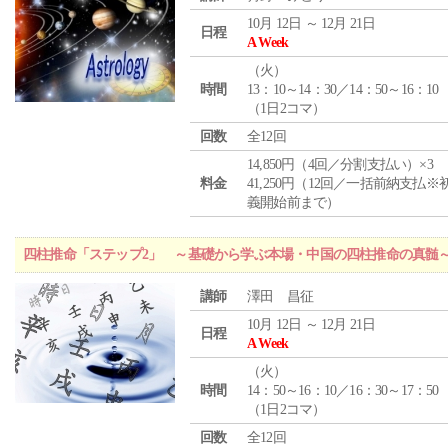
10月 12日 ～ 12月 21日
日程
A Week
（
火
）
時間
13：10～14：30／14：50～16：10
（1日2コマ）
回数
全12回
14,850円（4回／分割支払い）×3
料金
41,250円（12回／一括前納支払※
義開始前まで）
四柱推命「ステップ2」 ～基礎から学ぶ本場・中国の四柱推命の真髄
講師
澤田 昌征
10月 12日 ～ 12月 21日
日程
A Week
（
火
）
時間
14：50～16：10／16：30～17：50
（1日2コマ）
回数
全12回