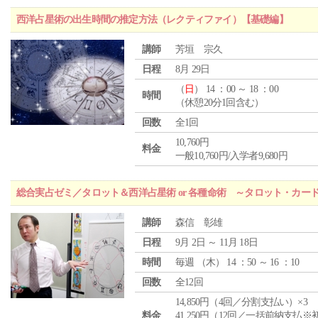
西洋占星術の出生時間の推定方法（レクティファイ）【基礎編】
講師
芳垣 宗久
日程
8月 29日
（
日
） 14 ：00 ～ 18 ：00
時間
（休憩20分1回含む）
回数
全1回
10,760円
料金
一般10,760円/入学者9,680円
総合実占ゼミ／タロット＆西洋占星術 or 各種命術 ～タロット・カ
講師
森信 彰雄
日程
9月 2日 ～ 11月 18日
時間
毎週 （
木
） 14 ：50 ～ 16 ：10
回数
全12回
14,850円（4回／分割支払い）×3
料金
41,250円（12回／一括前納支払※