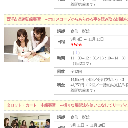
義開始前まで）
西洋占星術初級実習 ～ホロスコープからあらゆる事を読み取る訓練を
講師
森信 彰雄
9月 4日 ～ 11月 13日
日程
A Week
（
土
）
時間
11：30～12：50／13：10～14：30
（1日2コマ）
回数
全12回
14,850円（4回／分割支払い）×3
料金
41,250円（12回／一括前納支払※
義開始前まで）
タロット・カード 中級実習 ～様々な展開法を使いこなしてリーディ
講師
森信 彰雄
9月 11日 ～ 11月 20日
日程