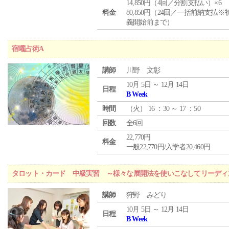
14,850円（4回／分割支払い）×6
料金
80,850円（24回／一括前納支払※
義開始前まで）
宿曜占術A
講師
川野 文彰
10月 5日 ～ 12月 14日
日程
B Week
時間
（
火
） 16 ：30 ～ 17 ：50
回数
全6回
22,770円
料金
一般22,770円/入学者20,460円
タロット・カード 中級実習 ～様々な展開法を使いこなしてリーディ
講師
狩野 みどり
10月 5日 ～ 12月 14日
日程
B Week