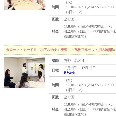
（
火
）
時間
13：10～14：30／14：50～16：10
（1日2コマ）
回数
全12回
14,850円（4回／分割支払い）×3
料金
41,250円（12回／一括前納支払※
義開始前まで）
タロット・カードⅡ「小アルカナ」実習 ～78枚フルセット用の展開
講師
狩野 みどり
10月 6日 ～ 12月 15日
日程
B Week
（
水
）
時間
13：10～14：30／14：50～16：10
（1日2コマ）
回数
全12回
14,850円（4回／分割支払い）×3
料金
41,250円（12回／一括前納支払※
義開始前まで）