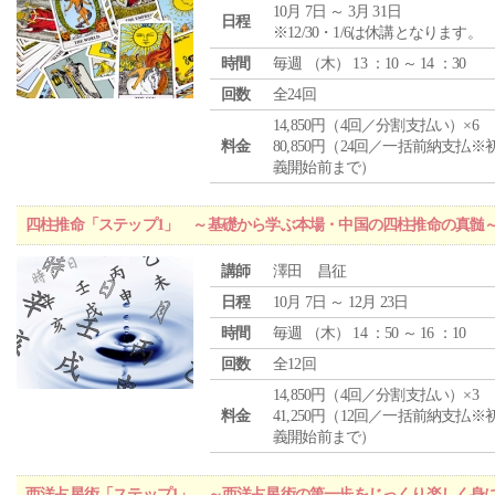
10月 7日 ～ 3月 31日
日程
※12/30・1/6は休講となります。
時間
毎週 （
木
） 13 ：10 ～ 14 ：30
回数
全24回
14,850円（4回／分割支払い）×6
料金
80,850円（24回／一括前納支払※
義開始前まで）
四柱推命「ステップ1」 ～基礎から学ぶ本場・中国の四柱推命の真髄
講師
澤田 昌征
日程
10月 7日 ～ 12月 23日
時間
毎週 （
木
） 14 ：50 ～ 16 ：10
回数
全12回
14,850円（4回／分割支払い）×3
料金
41,250円（12回／一括前納支払※
義開始前まで）
西洋占星術「ステップ1」 ～西洋占星術の第一歩をじっくり楽しく身