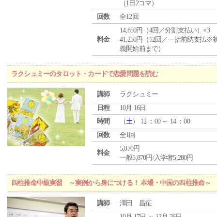
（1日2コマ）
回数
全12回
14,850円（4回／分割支払い）×3
料金
41,250円（12回／一括前納支払※
義開始前まで）
ラクシュミーのタロット・カードで恋愛問題を読む
講師
ラクシュミー
日程
10月 16日
時間
（
土
） 12 ：00 ～ 14 ：00
回数
全1回
5,870円
料金
一般5,870円/入学者5,280円
四柱推命中級実習 ～実例から身につける！ 本場・中国の四柱推命～
講師
澤田 昌征
10月 17日 ～ 12月 26日