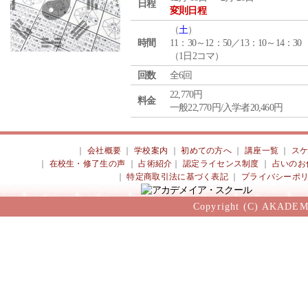
日程
変則日程
（
土
）
時間
11：30～12：50／13：10～14：30
（1日2コマ）
回数
全6回
22,770円
料金
一般22,770円/入学者20,460円
｜
会社概要
｜
学校案内
｜
初めての方へ
｜
講座一覧
｜
ス
｜
在校生・修了生の声
｜
占術紹介
｜
認定ライセンス制度
｜
占いのお
｜
特定商取引法に基づく表記
｜
プライバシーポ
Copyright (C) AKADEM