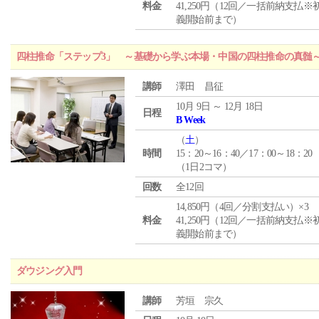
料金
41,250円（12回／一括前納支払※
義開始前まで）
四柱推命「ステップ3」 ～基礎から学ぶ本場・中国の四柱推命の真髄
講師
澤田 昌征
10月 9日 ～ 12月 18日
日程
B Week
（
土
）
時間
15：20～16：40／17：00～18：20
（1日2コマ）
回数
全12回
14,850円（4回／分割支払い）×3
料金
41,250円（12回／一括前納支払※
義開始前まで）
ダウジング入門
講師
芳垣 宗久