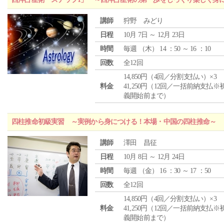
講師
狩野 みどり
日程
10月 7日 ～ 12月 23日
時間
毎週 （
木
） 14 ：50 ～ 16 ：10
回数
全12回
14,850円（4回／分割支払い）×3
料金
41,250円（12回／一括前納支払※
義開始前まで）
四柱推命初級実習 ～実例から身につける！本場・中国の四柱推命～
講師
澤田 昌征
日程
10月 8日 ～ 12月 24日
時間
毎週 （
金
） 16 ：30 ～ 17 ：50
回数
全12回
14,850円（4回／分割支払い）×3
料金
41,250円（12回／一括前納支払※
義開始前まで）