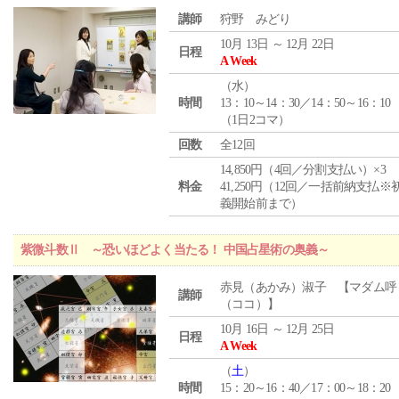
講師
狩野 みどり
10月 13日 ～ 12月 22日
日程
A Week
（
水
）
時間
13：10～14：30／14：50～16：10
（1日2コマ）
回数
全12回
14,850円（4回／分割支払い）×3
料金
41,250円（12回／一括前納支払※
義開始前まで）
紫微斗数Ⅱ ～恐いほどよく当たる！ 中国占星術の奥義～
赤見（あかみ）淑子 【マダム呼
講師
（ココ）】
10月 16日 ～ 12月 25日
日程
A Week
（
土
）
時間
15：20～16：40／17：00～18：20