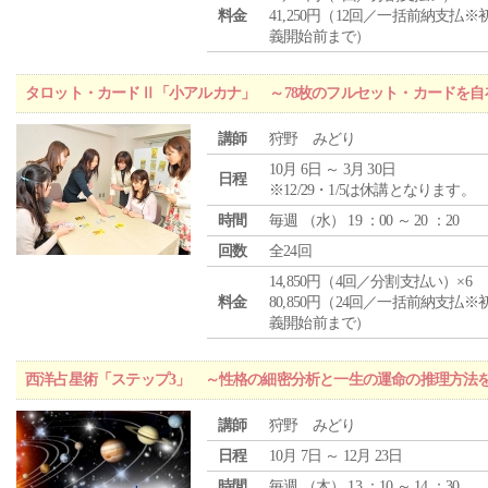
料金
41,250円（12回／一括前納支払※
義開始前まで）
タロット・カードⅡ「小アルカナ」 ～78枚のフルセット・カードを自
講師
狩野 みどり
10月 6日 ～ 3月 30日
日程
※12/29・1/5は休講となります。
時間
毎週 （
水
） 19 ：00 ～ 20 ：20
回数
全24回
14,850円（4回／分割支払い）×6
料金
80,850円（24回／一括前納支払※
義開始前まで）
西洋占星術「ステップ3」 ～性格の細密分析と一生の運命の推理方法
講師
狩野 みどり
日程
10月 7日 ～ 12月 23日
時間
毎週 （
木
） 13 ：10 ～ 14 ：30