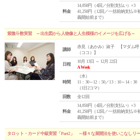
14,850円（4回／分割支払い）×3
料金
41,250円（12回／一括前納支払※
義開始前まで）
紫微斗数実習 ～出生図から人物像と人生模様のイメージを広げる～
赤見（あかみ）淑子 【マダム呼
講師
（ココ）】
10月 13日 ～ 12月 22日
日程
A Week
（
水
）
時間
11：30～12：50／13：10～14：30
（1日2コマ）
回数
全12回
14,850円（4回／分割支払い）×3
料金
41,250円（12回／一括前納支払※
義開始前まで）
タロット・カード中級実習「Part2」 ～様々な展開法を使いこなしリ