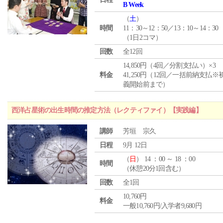
B Week
（
土
）
時間
11：30～12：50／13：10～14：30
（1日2コマ）
回数
全12回
14,850円（4回／分割支払い）×3
料金
41,250円（12回／一括前納支払※
義開始前まで）
西洋占星術の出生時間の推定方法（レクティファイ）【実践編】
講師
芳垣 宗久
日程
9月 12日
（
日
） 14 ：00 ～ 18 ：00
時間
（休憩20分1回含む）
回数
全1回
10,760円
料金
一般10,760円/入学者9,680円