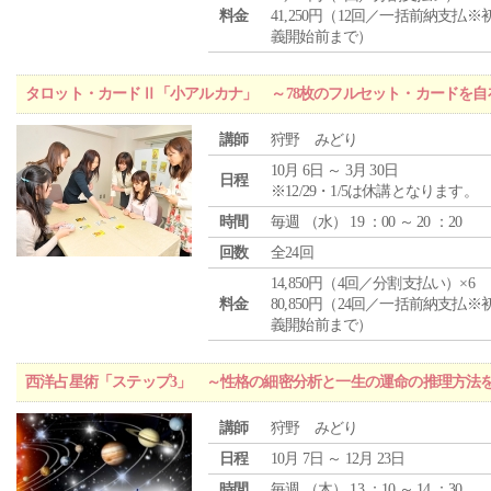
料金
41,250円（12回／一括前納支払※
義開始前まで）
タロット・カードⅡ「小アルカナ」 ～78枚のフルセット・カードを自
講師
狩野 みどり
10月 6日 ～ 3月 30日
日程
※12/29・1/5は休講となります。
時間
毎週 （
水
） 19 ：00 ～ 20 ：20
回数
全24回
14,850円（4回／分割支払い）×6
料金
80,850円（24回／一括前納支払※
義開始前まで）
西洋占星術「ステップ3」 ～性格の細密分析と一生の運命の推理方法
講師
狩野 みどり
日程
10月 7日 ～ 12月 23日
時間
毎週 （
木
） 13 ：10 ～ 14 ：30