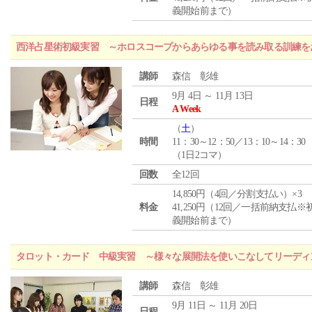
義開始前まで）
西洋占星術初級実習 ～ホロスコープからあらゆる事を読み取る訓練を
講師
森信 彰雄
9月 4日 ～ 11月 13日
日程
A Week
（
土
）
時間
11：30～12：50／13：10～14：30
（1日2コマ）
回数
全12回
14,850円（4回／分割支払い）×3
料金
41,250円（12回／一括前納支払※
義開始前まで）
タロット・カード 中級実習 ～様々な展開法を使いこなしてリーディ
講師
森信 彰雄
9月 11日 ～ 11月 20日
日程