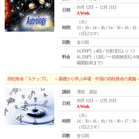
10月 12日 ～ 12月 21日
日程
A Week
（
火
）
時間
13：10～14：30／14：50～16：10
（1日2コマ）
回数
全12回
14,850円（4回／分割支払い）×3
料金
41,250円（12回／一括前納支払※
義開始前まで）
四柱推命「ステップ2」 ～基礎から学ぶ本場・中国の四柱推命の真髄
講師
澤田 昌征
10月 12日 ～ 12月 21日
日程
A Week
（
火
）
時間
14：50～16：10／16：30～17：50
（1日2コマ）
回数
全12回