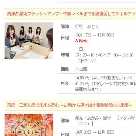
西洋占星術ブラッシュアップ～中級レベルまでを総復習してスキルアッ
講師
狩野 みどり
10月 17日 ～ 12月 26日
日程
A Week
（
日
）
時間
15：20～16：40／17：00～18：20
（1日2コマ）
回数
全12回
14,850円（4回／分割支払い）×3
料金
41,250円（12回／一括前納支払※
義開始前まで）
飛星・三元九星で未来を読む ～占時から導き出す密教秘伝の九星術～
赤見（あかみ）淑子 【マダム呼
講師
（ココ）】
10月 20日 ～ 12月 15日
日程