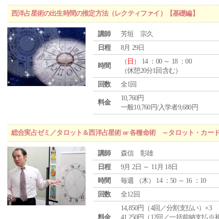
西洋占星術の出生時間の推定方法（レクティファイ）【基礎編】
講師
芳垣 宗久
日程
8月 29日
（
日
） 14 ：00 ～ 18 ：00
時間
（休憩20分1回含む）
回数
全1回
10,760円
料金
一般10,760円/入学者9,680円
総合実占ゼミ／タロット＆西洋占星術 or 各種命術 ～タロット・カ
講師
森信 彰雄
日程
9月 2日 ～ 11月 18日
時間
毎週 （
木
） 14 ：50 ～ 16 ：10
回数
全12回
14,850円（4回／分割支払い）×3
料金
41,250円（12回／一括前納支払※