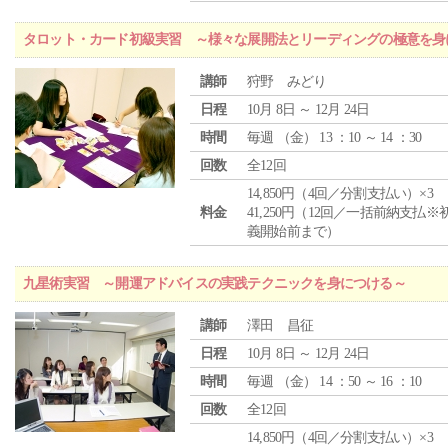
タロット・カード初級実習 ～様々な展開法とリーディングの極意を身
講師
狩野 みどり
日程
10月 8日 ～ 12月 24日
時間
毎週 （
金
） 13 ：10 ～ 14 ：30
回数
全12回
14,850円（4回／分割支払い）×3
料金
41,250円（12回／一括前納支払※
義開始前まで）
九星術実習 ～開運アドバイスの実践テクニックを身につける～
講師
澤田 昌征
日程
10月 8日 ～ 12月 24日
時間
毎週 （
金
） 14 ：50 ～ 16 ：10
回数
全12回
14,850円（4回／分割支払い）×3