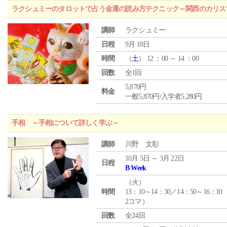
ラクシュミーのタロットで占う金運の読み方テクニック～関西のカリス
講師
ラクシュミー
日程
9月 18日
時間
（
土
） 12 ：00 ～ 14 ：00
回数
全1回
5,870円
料金
一般5,870円/入学者5,280円
手相 ～手相について詳しく学ぶ～
講師
川野 文彰
10月 5日 ～ 3月 22日
日程
B Week
（
火
）
時間
13：10～14：30／14：50～16：10
2コマ）
回数
全24回