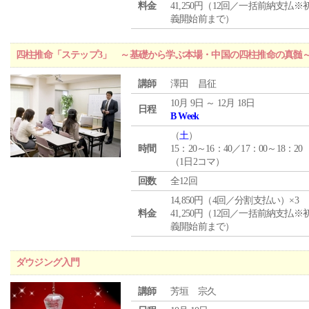
料金
41,250円（12回／一括前納支払※
義開始前まで）
四柱推命「ステップ3」 ～基礎から学ぶ本場・中国の四柱推命の真髄
講師
澤田 昌征
10月 9日 ～ 12月 18日
日程
B Week
（
土
）
時間
15：20～16：40／17：00～18：20
（1日2コマ）
回数
全12回
14,850円（4回／分割支払い）×3
料金
41,250円（12回／一括前納支払※
義開始前まで）
ダウジング入門
講師
芳垣 宗久