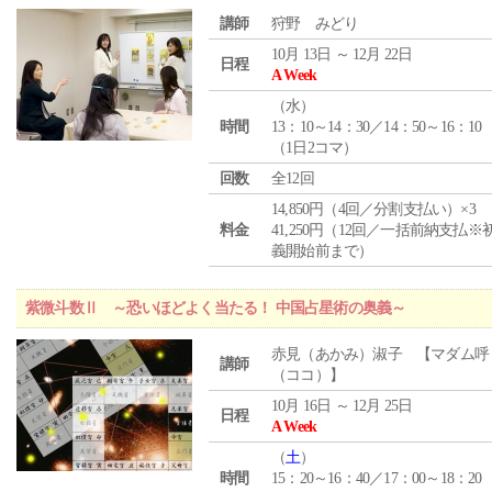
講師
狩野 みどり
10月 13日 ～ 12月 22日
日程
A Week
（
水
）
時間
13：10～14：30／14：50～16：10
（1日2コマ）
回数
全12回
14,850円（4回／分割支払い）×3
料金
41,250円（12回／一括前納支払※
義開始前まで）
紫微斗数Ⅱ ～恐いほどよく当たる！ 中国占星術の奥義～
赤見（あかみ）淑子 【マダム呼
講師
（ココ）】
10月 16日 ～ 12月 25日
日程
A Week
（
土
）
時間
15：20～16：40／17：00～18：20