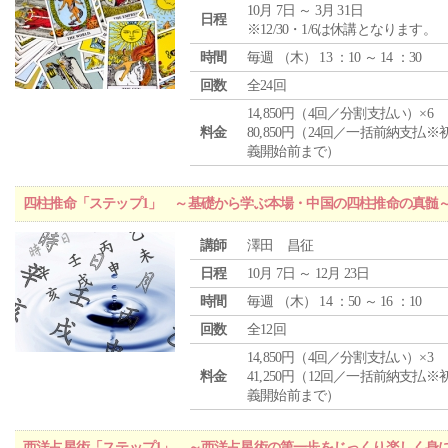
10月 7日 ～ 3月 31日
日程
※12/30・1/6は休講となります。
時間
毎週 （
木
） 13 ：10 ～ 14 ：30
回数
全24回
14,850円（4回／分割支払い）×6
料金
80,850円（24回／一括前納支払※
義開始前まで）
四柱推命「ステップ1」 ～基礎から学ぶ本場・中国の四柱推命の真髄
講師
澤田 昌征
日程
10月 7日 ～ 12月 23日
時間
毎週 （
木
） 14 ：50 ～ 16 ：10
回数
全12回
14,850円（4回／分割支払い）×3
料金
41,250円（12回／一括前納支払※
義開始前まで）
西洋占星術「ステップ1」 ～西洋占星術の第一歩をじっくり楽しく身