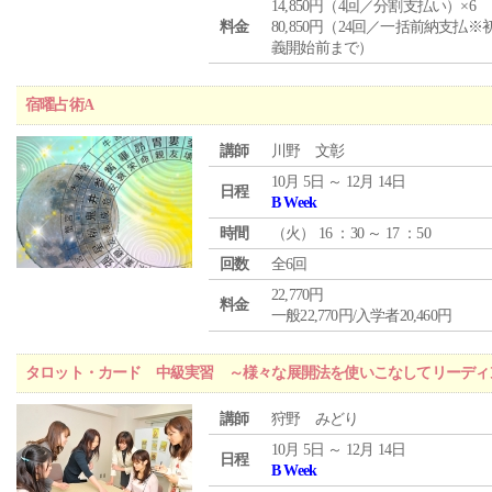
14,850円（4回／分割支払い）×6
料金
80,850円（24回／一括前納支払※
義開始前まで）
宿曜占術A
講師
川野 文彰
10月 5日 ～ 12月 14日
日程
B Week
時間
（
火
） 16 ：30 ～ 17 ：50
回数
全6回
22,770円
料金
一般22,770円/入学者20,460円
タロット・カード 中級実習 ～様々な展開法を使いこなしてリーディ
講師
狩野 みどり
10月 5日 ～ 12月 14日
日程
B Week