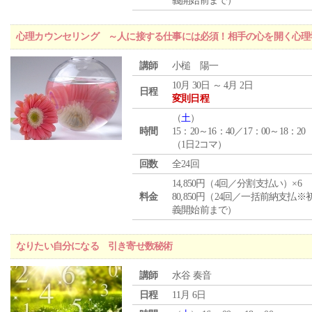
義開始前まで）
心理カウンセリング ～人に接する仕事には必須！相手の心を開く心理
講師
小槌 陽一
10月 30日 ～ 4月 2日
日程
変則日程
（
土
）
時間
15：20～16：40／17：00～18：20
（1日2コマ）
回数
全24回
14,850円（4回／分割支払い）×6
料金
80,850円（24回／一括前納支払※
義開始前まで）
なりたい自分になる 引き寄せ数秘術
講師
水谷 奏音
日程
11月 6日