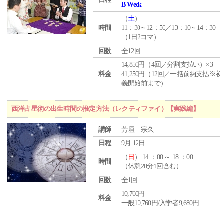
B Week
（
土
）
時間
11：30～12：50／13：10～14：30
（1日2コマ）
回数
全12回
14,850円（4回／分割支払い）×3
料金
41,250円（12回／一括前納支払※
義開始前まで）
西洋占星術の出生時間の推定方法（レクティファイ）【実践編】
講師
芳垣 宗久
日程
9月 12日
（
日
） 14 ：00 ～ 18 ：00
時間
（休憩20分1回含む）
回数
全1回
10,760円
料金
一般10,760円/入学者9,680円