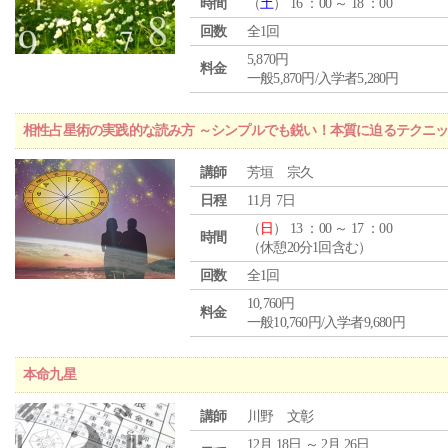
時間
（
土
） 16 ：00 ～ 18 ：00
回数
全1回
5,870円
料金
一般5,870円/入学者5,280円
相性占星術の実践的な読み方 ～シンプルでも鋭い！本質に迫るテクニ
講師
芳垣 宗久
日程
11月 7日
（
日
） 13 ：00 ～ 17 ：00
時間
（休憩20分1回含む）
回数
全1回
10,760円
料金
一般10,760円/入学者9,680円
本命九星
講師
川野 文彰
12月 18日 ～ 2月 26日