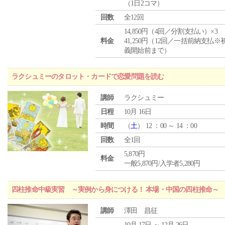
（1日2コマ）
回数
全12回
14,850円（4回／分割支払い）×3
料金
41,250円（12回／一括前納支払※
義開始前まで）
ラクシュミーのタロット・カードで恋愛問題を読む
講師
ラクシュミー
日程
10月 16日
時間
（
土
） 12 ：00 ～ 14 ：00
回数
全1回
5,870円
料金
一般5,870円/入学者5,280円
四柱推命中級実習 ～実例から身につける！ 本場・中国の四柱推命～
講師
澤田 昌征
10月 17日 ～ 12月 26日