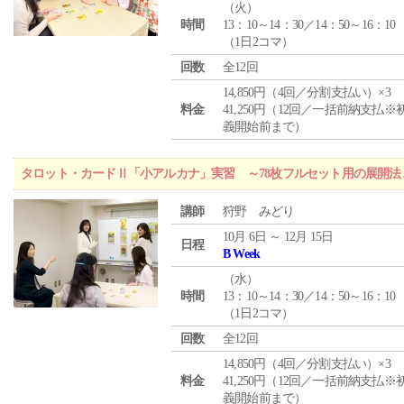
（
火
）
時間
13：10～14：30／14：50～16：10
（1日2コマ）
回数
全12回
14,850円（4回／分割支払い）×3
料金
41,250円（12回／一括前納支払※
義開始前まで）
タロット・カードⅡ「小アルカナ」実習 ～78枚フルセット用の展開
講師
狩野 みどり
10月 6日 ～ 12月 15日
日程
B Week
（
水
）
時間
13：10～14：30／14：50～16：10
（1日2コマ）
回数
全12回
14,850円（4回／分割支払い）×3
料金
41,250円（12回／一括前納支払※
義開始前まで）