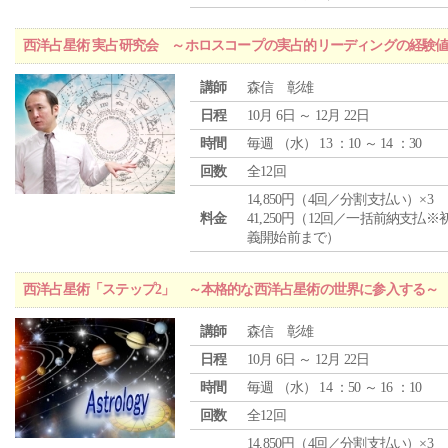
西洋占星術 実占研究会 ～ホロスコープの実占的リーディングの経験
講師
森信 彰雄
日程
10月 6日 ～ 12月 22日
時間
毎週 （
水
） 13 ：10 ～ 14 ：30
回数
全12回
14,850円（4回／分割支払い）×3
料金
41,250円（12回／一括前納支払※
義開始前まで）
西洋占星術「ステップ2」 ～本格的な西洋占星術の世界に参入する～
講師
森信 彰雄
日程
10月 6日 ～ 12月 22日
時間
毎週 （
水
） 14 ：50 ～ 16 ：10
回数
全12回
14,850円（4回／分割支払い）×3