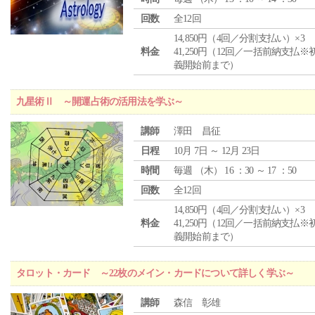
回数
全12回
14,850円（4回／分割支払い）×3
料金
41,250円（12回／一括前納支払※
義開始前まで）
九星術Ⅱ ～開運占術の活用法を学ぶ～
講師
澤田 昌征
日程
10月 7日 ～ 12月 23日
時間
毎週 （
木
） 16 ：30 ～ 17 ：50
回数
全12回
14,850円（4回／分割支払い）×3
料金
41,250円（12回／一括前納支払※
義開始前まで）
タロット・カード ～22枚のメイン・カードについて詳しく学ぶ～
講師
森信 彰雄