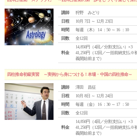
講師
狩野 みどり
日程
10月 7日 ～ 12月 23日
時間
毎週 （
木
） 14 ：50 ～ 16 ：10
回数
全12回
14,850円（4回／分割支払い）×3
料金
41,250円（12回／一括前納支払※
義開始前まで）
四柱推命初級実習 ～実例から身につける！本場・中国の四柱推命～
講師
澤田 昌征
日程
10月 8日 ～ 12月 24日
時間
毎週 （
金
） 16 ：30 ～ 17 ：50
回数
全12回
14,850円（4回／分割支払い）×3
料金
41,250円（12回／一括前納支払※
義開始前まで）