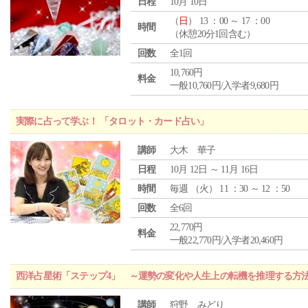
日程
10月 10日
（
日
） 13 ：00 ～ 17 ：00
時間
（休憩20分1回含む）
回数
全1回
10,760円
料金
一般10,760円/入学者9,680円
実際に占って学ぶ！ 「タロット・カード占い」
講師
大木 華子
日程
10月 12日 ～ 11月 16日
時間
毎週 （
火
） 11 ：30 ～ 12 ：50
回数
全6回
22,770円
料金
一般22,770円/入学者20,460円
西洋占星術「ステップ4」 ～運勢の変化や人生上の転機を推理する方
講師
狩野 みどり