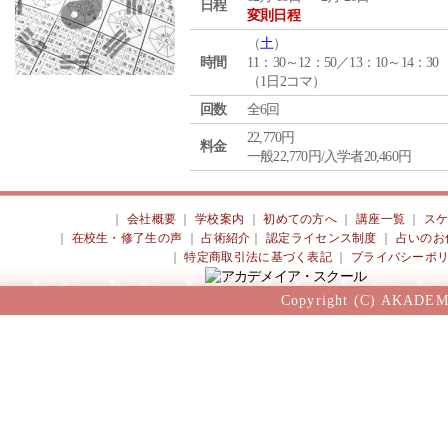
日程
変則日程
（
土
）
時間
11：30～12：50／13：10～14：30
（1日2コマ）
回数
全6回
22,770円
料金
一般22,770円/入学者20,460円
｜
会社概要
｜
学校案内
｜
初めての方へ
｜
講座一覧
｜
ス
｜
在校生・修了生の声
｜
占術紹介
｜
認定ライセンス制度
｜
占いのお
｜
特定商取引法に基づく表記
｜
プライバシーポ
Copyright (C) AKADEM