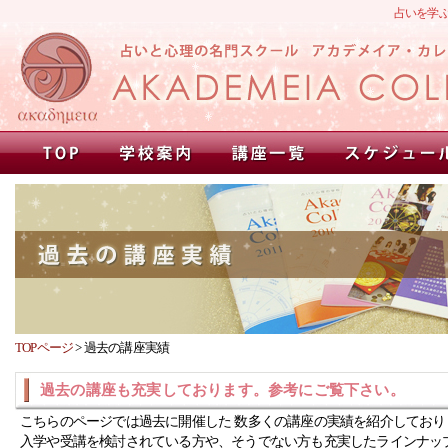
占いを学
TOPページ
>
過去の講座実績
過去の講座も充実しております。参考にご覧下さい。
こちらのページでは過去に開催した 数多くの講座の実績を紹介しており
入学や受講を検討されている方や、そうでない方も充実したラインナッ