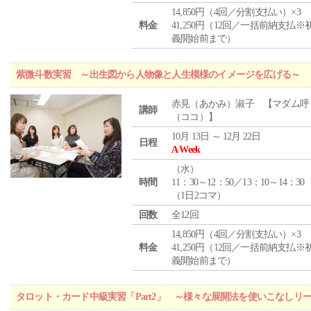
14,850円（4回／分割支払い）×3
料金
41,250円（12回／一括前納支払※
義開始前まで）
紫微斗数実習 ～出生図から人物像と人生模様のイメージを広げる～
赤見（あかみ）淑子 【マダム呼
講師
（ココ）】
10月 13日 ～ 12月 22日
日程
A Week
（
水
）
時間
11：30～12：50／13：10～14：30
（1日2コマ）
回数
全12回
14,850円（4回／分割支払い）×3
料金
41,250円（12回／一括前納支払※
義開始前まで）
タロット・カード中級実習「Part2」 ～様々な展開法を使いこなしリ