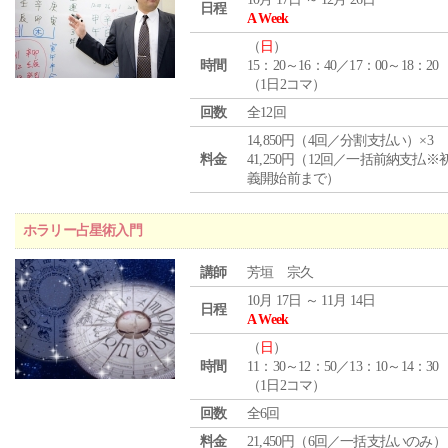
日程
A Week
（
日
）
時間
15：20～16：40／17：00～18：20
（1日2コマ）
回数
全12回
14,850円（4回／分割支払い）×3
料金
41,250円（12回／一括前納支払※
義開始前まで）
ホラリー占星術入門
講師
芳垣 宗久
10月 17日 ～ 11月 14日
日程
A Week
（
日
）
時間
11：30～12：50／13：10～14：30
（1日2コマ）
回数
全6回
料金
21,450円（6回／一括支払いのみ）