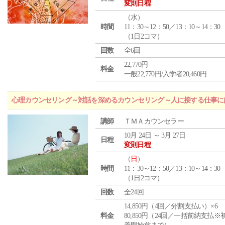
変則日程
（
水
）
時間
11：30～12：50／13：10～14：30
（1日2コマ）
回数
全6回
22,770円
料金
一般22,770円/入学者20,460円
心理カウンセリング～対話を深めるカウンセリング～人に接する仕事には
講師
ＴＭＡカウンセラー
10月 24日 ～ 3月 27日
日程
変則日程
（
日
）
時間
11：30～12：50／13：10～14：30
（1日2コマ）
回数
全24回
14,850円（4回／分割支払い）×6
料金
80,850円（24回／一括前納支払※