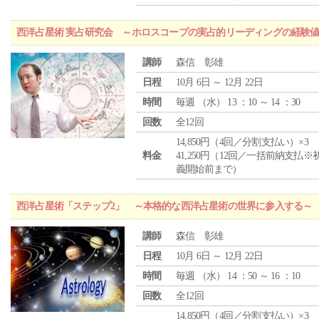
西洋占星術 実占研究会 ～ホロスコープの実占的リーディングの経験
講師
森信 彰雄
日程
10月 6日 ～ 12月 22日
時間
毎週 （
水
） 13 ：10 ～ 14 ：30
回数
全12回
14,850円（4回／分割支払い）×3
料金
41,250円（12回／一括前納支払※
義開始前まで）
西洋占星術「ステップ2」 ～本格的な西洋占星術の世界に参入する～
講師
森信 彰雄
日程
10月 6日 ～ 12月 22日
時間
毎週 （
水
） 14 ：50 ～ 16 ：10
回数
全12回
14,850円（4回／分割支払い）×3