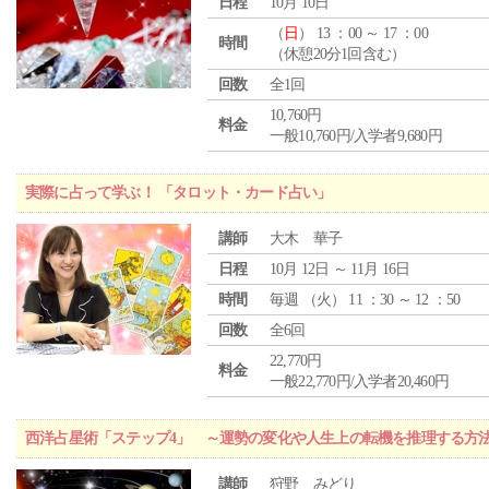
日程
10月 10日
（
日
） 13 ：00 ～ 17 ：00
時間
（休憩20分1回含む）
回数
全1回
10,760円
料金
一般10,760円/入学者9,680円
実際に占って学ぶ！ 「タロット・カード占い」
講師
大木 華子
日程
10月 12日 ～ 11月 16日
時間
毎週 （
火
） 11 ：30 ～ 12 ：50
回数
全6回
22,770円
料金
一般22,770円/入学者20,460円
西洋占星術「ステップ4」 ～運勢の変化や人生上の転機を推理する方
講師
狩野 みどり