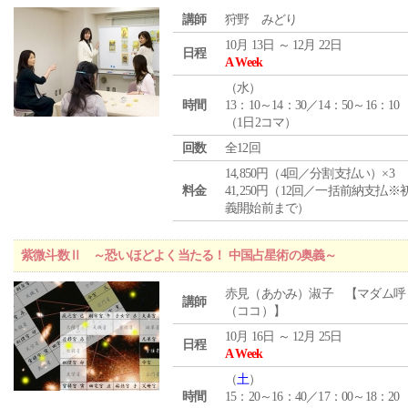
講師
狩野 みどり
10月 13日 ～ 12月 22日
日程
A Week
（
水
）
時間
13：10～14：30／14：50～16：10
（1日2コマ）
回数
全12回
14,850円（4回／分割支払い）×3
料金
41,250円（12回／一括前納支払※
義開始前まで）
紫微斗数Ⅱ ～恐いほどよく当たる！ 中国占星術の奥義～
赤見（あかみ）淑子 【マダム呼
講師
（ココ）】
10月 16日 ～ 12月 25日
日程
A Week
（
土
）
時間
15：20～16：40／17：00～18：20