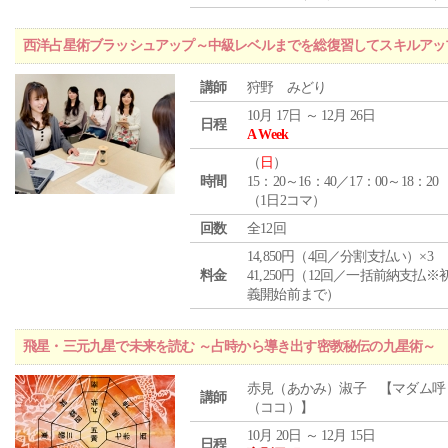
西洋占星術ブラッシュアップ～中級レベルまでを総復習してスキルアッ
講師
狩野 みどり
10月 17日 ～ 12月 26日
日程
A Week
（
日
）
時間
15：20～16：40／17：00～18：20
（1日2コマ）
回数
全12回
14,850円（4回／分割支払い）×3
料金
41,250円（12回／一括前納支払※
義開始前まで）
飛星・三元九星で未来を読む ～占時から導き出す密教秘伝の九星術～
赤見（あかみ）淑子 【マダム呼
講師
（ココ）】
10月 20日 ～ 12月 15日
日程