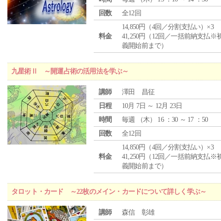
回数
全12回
14,850円（4回／分割支払い）×3
料金
41,250円（12回／一括前納支払※
義開始前まで）
九星術Ⅱ ～開運占術の活用法を学ぶ～
講師
澤田 昌征
日程
10月 7日 ～ 12月 23日
時間
毎週 （
木
） 16 ：30 ～ 17 ：50
回数
全12回
14,850円（4回／分割支払い）×3
料金
41,250円（12回／一括前納支払※
義開始前まで）
タロット・カード ～22枚のメイン・カードについて詳しく学ぶ～
講師
森信 彰雄