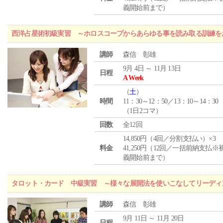
義開始前まで）
西洋占星術初級実習 ～ホロスコープからあらゆる事を読み取る訓練を
講師
森信 彰雄
9月 4日 ～ 11月 13日
日程
A Week
（
土
）
時間
11：30～12：50／13：10～14：30
（1日2コマ）
回数
全12回
14,850円（4回／分割支払い）×3
料金
41,250円（12回／一括前納支払※
義開始前まで）
タロット・カード 中級実習 ～様々な展開法を使いこなしてリーディ
講師
森信 彰雄
9月 11日 ～ 11月 20日
日程