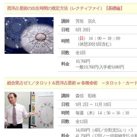
西洋占星術の出生時間の推定方法（レクティファイ）【基礎編】
講師
芳垣 宗久
日程
8月 29日
（
日
） 14 ：00 ～ 18 ：00
時間
（休憩20分1回含む）
回数
全1回
10,760円
料金
一般10,760円/入学者9,680円
総合実占ゼミ／タロット＆西洋占星術 or 各種命術 ～タロット・カ
講師
森信 彰雄
日程
9月 2日 ～ 11月 18日
時間
毎週 （
木
） 14 ：50 ～ 16 ：10
回数
全12回
14,850円（4回／分割支払い）×3
料金
41,250円（12回／一括前納支払※