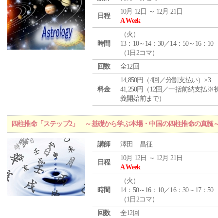
10月 12日 ～ 12月 21日
日程
A Week
（
火
）
時間
13：10～14：30／14：50～16：10
（1日2コマ）
回数
全12回
14,850円（4回／分割支払い）×3
料金
41,250円（12回／一括前納支払※
義開始前まで）
四柱推命「ステップ2」 ～基礎から学ぶ本場・中国の四柱推命の真髄
講師
澤田 昌征
10月 12日 ～ 12月 21日
日程
A Week
（
火
）
時間
14：50～16：10／16：30～17：50
（1日2コマ）
回数
全12回