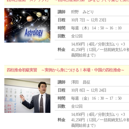
講師
狩野 みどり
日程
10月 7日 ～ 12月 23日
時間
毎週 （
木
） 14 ：50 ～ 16 ：10
回数
全12回
14,850円（4回／分割支払い）×3
料金
41,250円（12回／一括前納支払※
義開始前まで）
四柱推命初級実習 ～実例から身につける！本場・中国の四柱推命～
講師
澤田 昌征
日程
10月 8日 ～ 12月 24日
時間
毎週 （
金
） 16 ：30 ～ 17 ：50
回数
全12回
14,850円（4回／分割支払い）×3
料金
41,250円（12回／一括前納支払※
義開始前まで）