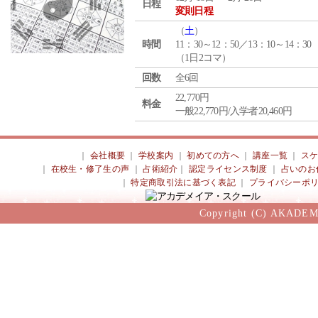
日程
変則日程
（
土
）
時間
11：30～12：50／13：10～14：30
（1日2コマ）
回数
全6回
22,770円
料金
一般22,770円/入学者20,460円
｜
会社概要
｜
学校案内
｜
初めての方へ
｜
講座一覧
｜
ス
｜
在校生・修了生の声
｜
占術紹介
｜
認定ライセンス制度
｜
占いのお
｜
特定商取引法に基づく表記
｜
プライバシーポ
Copyright (C) AKADEM