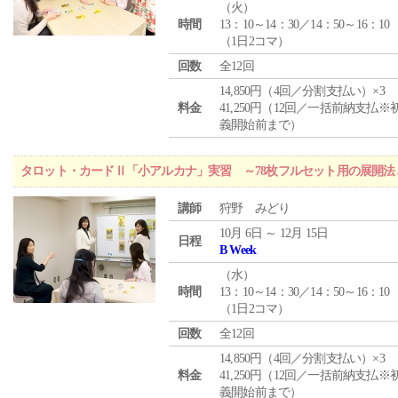
（
火
）
時間
13：10～14：30／14：50～16：10
（1日2コマ）
回数
全12回
14,850円（4回／分割支払い）×3
料金
41,250円（12回／一括前納支払※
義開始前まで）
タロット・カードⅡ「小アルカナ」実習 ～78枚フルセット用の展開
講師
狩野 みどり
10月 6日 ～ 12月 15日
日程
B Week
（
水
）
時間
13：10～14：30／14：50～16：10
（1日2コマ）
回数
全12回
14,850円（4回／分割支払い）×3
料金
41,250円（12回／一括前納支払※
義開始前まで）