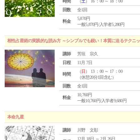
時間
（
土
） 16 ：00 ～ 18 ：00
回数
全1回
5,870円
料金
一般5,870円/入学者5,280円
相性占星術の実践的な読み方 ～シンプルでも鋭い！本質に迫るテクニ
講師
芳垣 宗久
日程
11月 7日
（
日
） 13 ：00 ～ 17 ：00
時間
（休憩20分1回含む）
回数
全1回
10,760円
料金
一般10,760円/入学者9,680円
本命九星
講師
川野 文彰
12月 18日 ～ 2月 26日