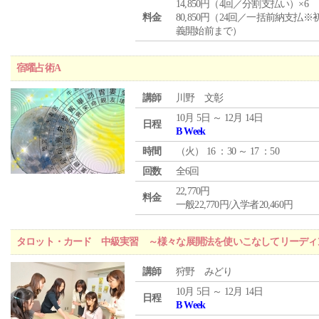
14,850円（4回／分割支払い）×6
料金
80,850円（24回／一括前納支払※
義開始前まで）
宿曜占術A
講師
川野 文彰
10月 5日 ～ 12月 14日
日程
B Week
時間
（
火
） 16 ：30 ～ 17 ：50
回数
全6回
22,770円
料金
一般22,770円/入学者20,460円
タロット・カード 中級実習 ～様々な展開法を使いこなしてリーディ
講師
狩野 みどり
10月 5日 ～ 12月 14日
日程
B Week