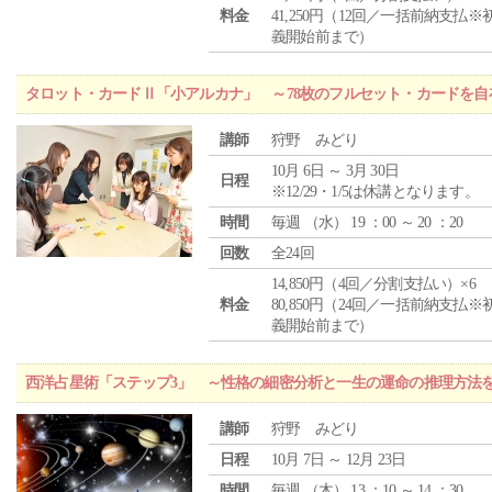
料金
41,250円（12回／一括前納支払※
義開始前まで）
タロット・カードⅡ「小アルカナ」 ～78枚のフルセット・カードを自
講師
狩野 みどり
10月 6日 ～ 3月 30日
日程
※12/29・1/5は休講となります。
時間
毎週 （
水
） 19 ：00 ～ 20 ：20
回数
全24回
14,850円（4回／分割支払い）×6
料金
80,850円（24回／一括前納支払※
義開始前まで）
西洋占星術「ステップ3」 ～性格の細密分析と一生の運命の推理方法
講師
狩野 みどり
日程
10月 7日 ～ 12月 23日
時間
毎週 （
木
） 13 ：10 ～ 14 ：30