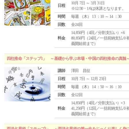
10月 7日 ～ 3月 31日
日程
※12/30・1/6は休講となります。
時間
毎週 （
木
） 13 ：10 ～ 14 ：30
回数
全24回
14,850円（4回／分割支払い）×6
料金
80,850円（24回／一括前納支払※
義開始前まで）
四柱推命「ステップ1」 ～基礎から学ぶ本場・中国の四柱推命の真髄
講師
澤田 昌征
日程
10月 7日 ～ 12月 23日
時間
毎週 （
木
） 14 ：50 ～ 16 ：10
回数
全12回
14,850円（4回／分割支払い）×3
料金
41,250円（12回／一括前納支払※
義開始前まで）
西洋占星術「ステップ1」 ～西洋占星術の第一歩をじっくり楽しく身