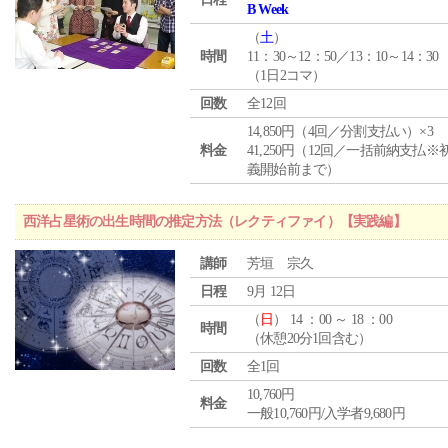
B Week
（
土
）
時間
11：30～12：50／13：10～14：30
（1日2コマ）
回数
全12回
14,850円（4回／分割支払い）×3
料金
41,250円（12回／一括前納支払※
義開始前まで）
西洋占星術の出生時間の推定方法（レクティファイ）【実践編】
講師
芳垣 宗久
日程
9月 12日
（
日
） 14 ：00 ～ 18 ：00
時間
（休憩20分1回含む）
回数
全1回
10,760円
料金
一般10,760円/入学者9,680円