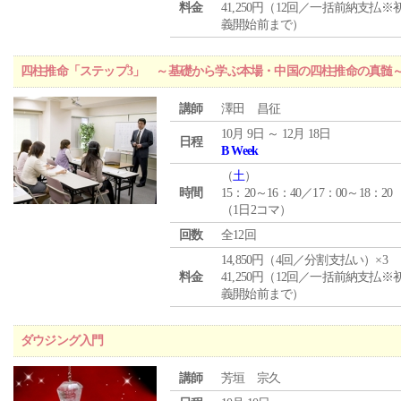
料金
41,250円（12回／一括前納支払※
義開始前まで）
四柱推命「ステップ3」 ～基礎から学ぶ本場・中国の四柱推命の真髄
講師
澤田 昌征
10月 9日 ～ 12月 18日
日程
B Week
（
土
）
時間
15：20～16：40／17：00～18：20
（1日2コマ）
回数
全12回
14,850円（4回／分割支払い）×3
料金
41,250円（12回／一括前納支払※
義開始前まで）
ダウジング入門
講師
芳垣 宗久