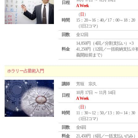
日程
A Week
（
日
）
時間
15：20～16：40／17：00～18：20
（1日2コマ）
回数
全12回
14,850円（4回／分割支払い）×3
料金
41,250円（12回／一括前納支払※
義開始前まで）
ホラリー占星術入門
講師
芳垣 宗久
10月 17日 ～ 11月 14日
日程
A Week
（
日
）
時間
11：30～12：50／13：10～14：30
（1日2コマ）
回数
全6回
料金
21,450円（6回／一括支払いのみ）