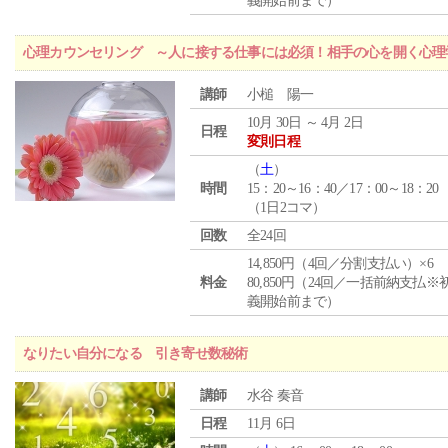
義開始前まで）
心理カウンセリング ～人に接する仕事には必須！相手の心を開く心理
講師
小槌 陽一
10月 30日 ～ 4月 2日
日程
変則日程
（
土
）
時間
15：20～16：40／17：00～18：20
（1日2コマ）
回数
全24回
14,850円（4回／分割支払い）×6
料金
80,850円（24回／一括前納支払※
義開始前まで）
なりたい自分になる 引き寄せ数秘術
講師
水谷 奏音
日程
11月 6日