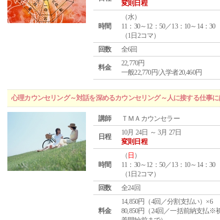
変則日程
（
水
）
時間
11：30～12：50／13：10～14：30
（1日2コマ）
回数
全6回
22,770円
料金
一般22,770円/入学者20,460円
心理カウンセリング～対話を深めるカウンセリング～人に接する仕事には
講師
ＴＭＡカウンセラー
10月 24日 ～ 3月 27日
日程
変則日程
（
日
）
時間
11：30～12：50／13：10～14：30
（1日2コマ）
回数
全24回
14,850円（4回／分割支払い）×6
料金
80,850円（24回／一括前納支払※