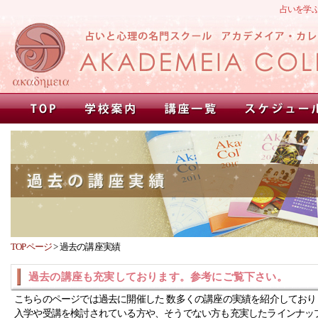
占いを学
TOPページ
>
過去の講座実績
過去の講座も充実しております。参考にご覧下さい。
こちらのページでは過去に開催した 数多くの講座の実績を紹介しており
入学や受講を検討されている方や、そうでない方も充実したラインナッ