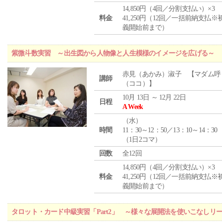
14,850円（4回／分割支払い）×3
料金
41,250円（12回／一括前納支払※
義開始前まで）
紫微斗数実習 ～出生図から人物像と人生模様のイメージを広げる～
赤見（あかみ）淑子 【マダム呼
講師
（ココ）】
10月 13日 ～ 12月 22日
日程
A Week
（
水
）
時間
11：30～12：50／13：10～14：30
（1日2コマ）
回数
全12回
14,850円（4回／分割支払い）×3
料金
41,250円（12回／一括前納支払※
義開始前まで）
タロット・カード中級実習「Part2」 ～様々な展開法を使いこなしリ