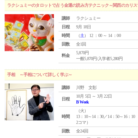
ラクシュミーのタロットで占う金運の読み方テクニック～関西のカリス
講師
ラクシュミー
日程
9月 18日
時間
（
土
） 12 ：00 ～ 14 ：00
回数
全1回
5,870円
料金
一般5,870円/入学者5,280円
手相 ～手相について詳しく学ぶ～
講師
川野 文彰
10月 5日 ～ 3月 22日
日程
B Week
（
火
）
時間
13：10～14：30／14：50～16：10
2コマ）
回数
全24回