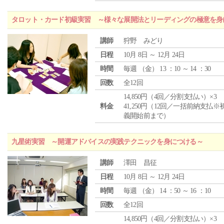
タロット・カード初級実習 ～様々な展開法とリーディングの極意を身
講師
狩野 みどり
日程
10月 8日 ～ 12月 24日
時間
毎週 （
金
） 13 ：10 ～ 14 ：30
回数
全12回
14,850円（4回／分割支払い）×3
料金
41,250円（12回／一括前納支払※
義開始前まで）
九星術実習 ～開運アドバイスの実践テクニックを身につける～
講師
澤田 昌征
日程
10月 8日 ～ 12月 24日
時間
毎週 （
金
） 14 ：50 ～ 16 ：10
回数
全12回
14,850円（4回／分割支払い）×3