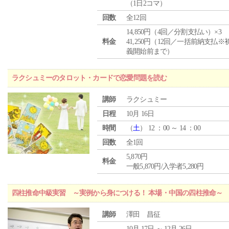
（1日2コマ）
回数
全12回
14,850円（4回／分割支払い）×3
料金
41,250円（12回／一括前納支払※
義開始前まで）
ラクシュミーのタロット・カードで恋愛問題を読む
講師
ラクシュミー
日程
10月 16日
時間
（
土
） 12 ：00 ～ 14 ：00
回数
全1回
5,870円
料金
一般5,870円/入学者5,280円
四柱推命中級実習 ～実例から身につける！ 本場・中国の四柱推命～
講師
澤田 昌征
10月 17日 ～ 12月 26日