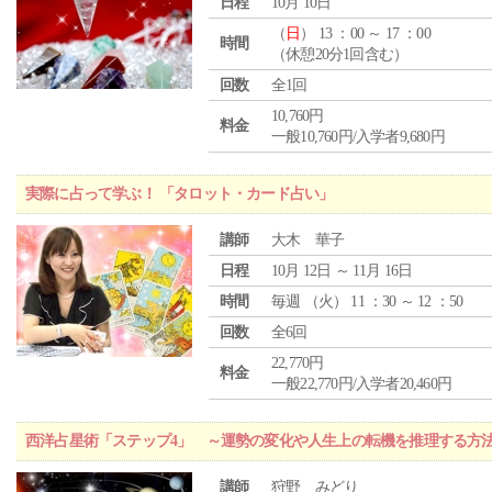
日程
10月 10日
（
日
） 13 ：00 ～ 17 ：00
時間
（休憩20分1回含む）
回数
全1回
10,760円
料金
一般10,760円/入学者9,680円
実際に占って学ぶ！ 「タロット・カード占い」
講師
大木 華子
日程
10月 12日 ～ 11月 16日
時間
毎週 （
火
） 11 ：30 ～ 12 ：50
回数
全6回
22,770円
料金
一般22,770円/入学者20,460円
西洋占星術「ステップ4」 ～運勢の変化や人生上の転機を推理する方
講師
狩野 みどり