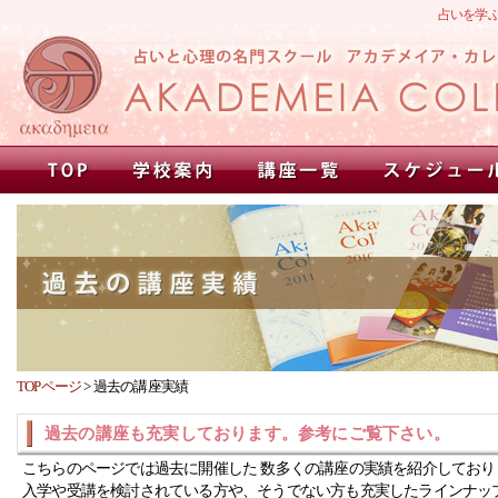
占いを学
TOPページ
>
過去の講座実績
過去の講座も充実しております。参考にご覧下さい。
こちらのページでは過去に開催した 数多くの講座の実績を紹介しており
入学や受講を検討されている方や、そうでない方も充実したラインナッ