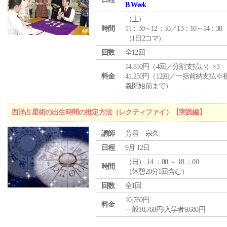
B Week
（
土
）
時間
11：30～12：50／13：10～14：30
（1日2コマ）
回数
全12回
14,850円（4回／分割支払い）×3
料金
41,250円（12回／一括前納支払※
義開始前まで）
西洋占星術の出生時間の推定方法（レクティファイ）【実践編】
講師
芳垣 宗久
日程
9月 12日
（
日
） 14 ：00 ～ 18 ：00
時間
（休憩20分1回含む）
回数
全1回
10,760円
料金
一般10,760円/入学者9,680円