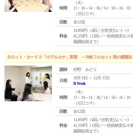
（
火
）
時間
13：10～14：30／14：50～16：10
（1日2コマ）
回数
全12回
14,850円（4回／分割支払い）×3
料金
41,250円（12回／一括前納支払※
義開始前まで）
タロット・カードⅡ「小アルカナ」実習 ～78枚フルセット用の展開
講師
狩野 みどり
10月 6日 ～ 12月 15日
日程
B Week
（
水
）
時間
13：10～14：30／14：50～16：10
（1日2コマ）
回数
全12回
14,850円（4回／分割支払い）×3
料金
41,250円（12回／一括前納支払※
義開始前まで）