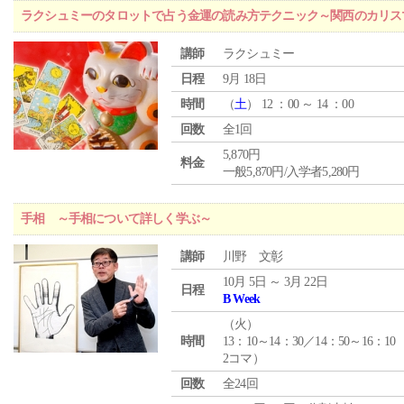
ラクシュミーのタロットで占う金運の読み方テクニック～関西のカリス
講師
ラクシュミー
日程
9月 18日
時間
（
土
） 12 ：00 ～ 14 ：00
回数
全1回
5,870円
料金
一般5,870円/入学者5,280円
手相 ～手相について詳しく学ぶ～
講師
川野 文彰
10月 5日 ～ 3月 22日
日程
B Week
（
火
）
時間
13：10～14：30／14：50～16：10
2コマ）
回数
全24回