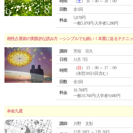
時間
（
土
） 16 ：00 ～ 18 ：00
回数
全1回
5,870円
料金
一般5,870円/入学者5,280円
相性占星術の実践的な読み方 ～シンプルでも鋭い！本質に迫るテクニ
講師
芳垣 宗久
日程
11月 7日
（
日
） 13 ：00 ～ 17 ：00
時間
（休憩20分1回含む）
回数
全1回
10,760円
料金
一般10,760円/入学者9,680円
本命九星
講師
川野 文彰
12月 18日 ～ 2月 26日