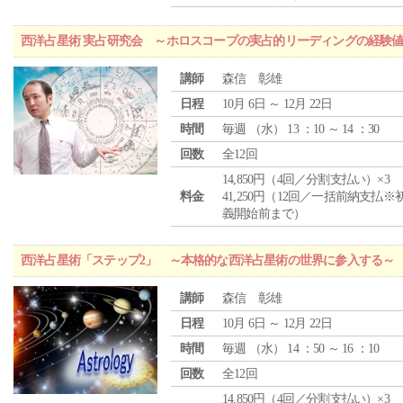
西洋占星術 実占研究会 ～ホロスコープの実占的リーディングの経験
講師
森信 彰雄
日程
10月 6日 ～ 12月 22日
時間
毎週 （
水
） 13 ：10 ～ 14 ：30
回数
全12回
14,850円（4回／分割支払い）×3
料金
41,250円（12回／一括前納支払※
義開始前まで）
西洋占星術「ステップ2」 ～本格的な西洋占星術の世界に参入する～
講師
森信 彰雄
日程
10月 6日 ～ 12月 22日
時間
毎週 （
水
） 14 ：50 ～ 16 ：10
回数
全12回
14,850円（4回／分割支払い）×3