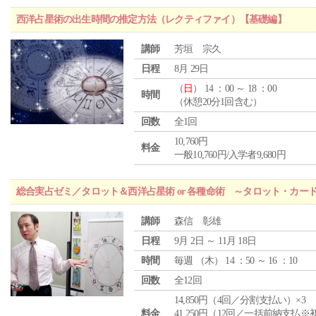
西洋占星術の出生時間の推定方法（レクティファイ）【基礎編】
講師
芳垣 宗久
日程
8月 29日
（
日
） 14 ：00 ～ 18 ：00
時間
（休憩20分1回含む）
回数
全1回
10,760円
料金
一般10,760円/入学者9,680円
総合実占ゼミ／タロット＆西洋占星術 or 各種命術 ～タロット・カ
講師
森信 彰雄
日程
9月 2日 ～ 11月 18日
時間
毎週 （
木
） 14 ：50 ～ 16 ：10
回数
全12回
14,850円（4回／分割支払い）×3
料金
41,250円（12回／一括前納支払※