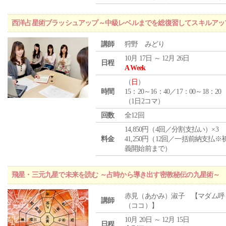
西洋占星術ブラッシュアップ～中級レベルまでを総復習してスキルアッ
講師
狩野 みどり
10月 17日 ～ 12月 26日
日程
A Week
（
日
）
時間
15：20～16：40／17：00～18：20
（1日2コマ）
回数
全12回
14,850円（4回／分割支払い）×3
料金
41,250円（12回／一括前納支払※
義開始前まで）
飛星・三元九星で未来を読む ～占時から導き出す密教秘伝の九星術～
赤見（あかみ）淑子 【マダム呼
講師
（ココ）】
10月 20日 ～ 12月 15日
日程