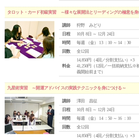
タロット・カード初級実習 ～様々な展開法とリーディングの極意を身
講師
狩野 みどり
日程
10月 8日 ～ 12月 24日
時間
毎週 （
金
） 13 ：10 ～ 14 ：30
回数
全12回
14,850円（4回／分割支払い）×3
料金
41,250円（12回／一括前納支払※
義開始前まで）
九星術実習 ～開運アドバイスの実践テクニックを身につける～
講師
澤田 昌征
日程
10月 8日 ～ 12月 24日
時間
毎週 （
金
） 14 ：50 ～ 16 ：10
回数
全12回
14,850円（4回／分割支払い）×3