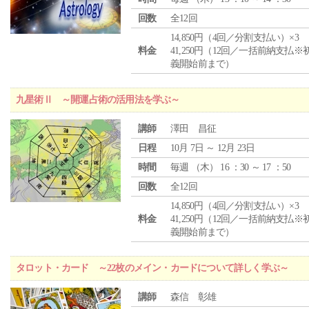
回数
全12回
14,850円（4回／分割支払い）×3
料金
41,250円（12回／一括前納支払※
義開始前まで）
九星術Ⅱ ～開運占術の活用法を学ぶ～
講師
澤田 昌征
日程
10月 7日 ～ 12月 23日
時間
毎週 （
木
） 16 ：30 ～ 17 ：50
回数
全12回
14,850円（4回／分割支払い）×3
料金
41,250円（12回／一括前納支払※
義開始前まで）
タロット・カード ～22枚のメイン・カードについて詳しく学ぶ～
講師
森信 彰雄