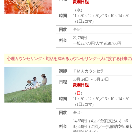
変則日程
（
水
）
時間
11：30～12：50／13：10～14：30
（1日2コマ）
回数
全6回
22,770円
料金
一般22,770円/入学者20,460円
心理カウンセリング～対話を深めるカウンセリング～人に接する仕事には
講師
ＴＭＡカウンセラー
10月 24日 ～ 3月 27日
日程
変則日程
（
日
）
時間
11：30～12：50／13：10～14：30
（1日2コマ）
回数
全24回
14,850円（4回／分割支払い）×6
料金
80,850円（24回／一括前納支払※