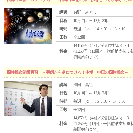
講師
狩野 みどり
日程
10月 7日 ～ 12月 23日
時間
毎週 （
木
） 14 ：50 ～ 16 ：10
回数
全12回
14,850円（4回／分割支払い）×3
料金
41,250円（12回／一括前納支払※
義開始前まで）
四柱推命初級実習 ～実例から身につける！本場・中国の四柱推命～
講師
澤田 昌征
日程
10月 8日 ～ 12月 24日
時間
毎週 （
金
） 16 ：30 ～ 17 ：50
回数
全12回
14,850円（4回／分割支払い）×3
料金
41,250円（12回／一括前納支払※
義開始前まで）