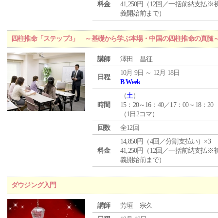
料金
41,250円（12回／一括前納支払※
義開始前まで）
四柱推命「ステップ3」 ～基礎から学ぶ本場・中国の四柱推命の真髄
講師
澤田 昌征
10月 9日 ～ 12月 18日
日程
B Week
（
土
）
時間
15：20～16：40／17：00～18：20
（1日2コマ）
回数
全12回
14,850円（4回／分割支払い）×3
料金
41,250円（12回／一括前納支払※
義開始前まで）
ダウジング入門
講師
芳垣 宗久