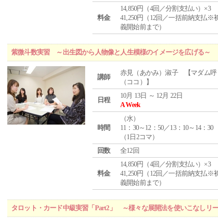
14,850円（4回／分割支払い）×3
料金
41,250円（12回／一括前納支払※
義開始前まで）
紫微斗数実習 ～出生図から人物像と人生模様のイメージを広げる～
赤見（あかみ）淑子 【マダム呼
講師
（ココ）】
10月 13日 ～ 12月 22日
日程
A Week
（
水
）
時間
11：30～12：50／13：10～14：30
（1日2コマ）
回数
全12回
14,850円（4回／分割支払い）×3
料金
41,250円（12回／一括前納支払※
義開始前まで）
タロット・カード中級実習「Part2」 ～様々な展開法を使いこなしリ