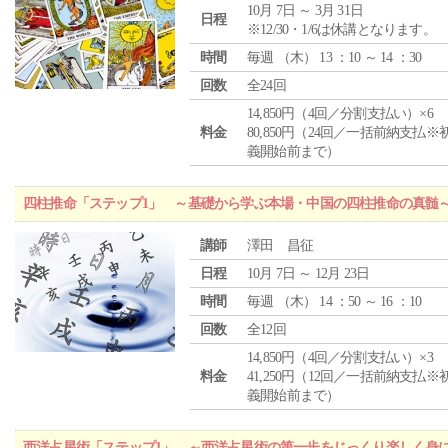
10月 7日 ～ 3月 31日
日程
※12/30・1/6は休講となります。
時間
毎週 （
木
） 13 ：10 ～ 14 ：30
回数
全24回
14,850円（4回／分割支払い）×6
料金
80,850円（24回／一括前納支払※
義開始前まで）
四柱推命「ステップ1」 ～基礎から学ぶ本場・中国の四柱推命の真髄
講師
澤田 昌征
日程
10月 7日 ～ 12月 23日
時間
毎週 （
木
） 14 ：50 ～ 16 ：10
回数
全12回
14,850円（4回／分割支払い）×3
料金
41,250円（12回／一括前納支払※
義開始前まで）
西洋占星術「ステップ1」 ～西洋占星術の第一歩をじっくり楽しく身