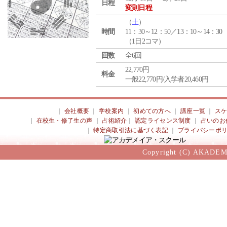
日程
変則日程
（
土
）
時間
11：30～12：50／13：10～14：30
（1日2コマ）
回数
全6回
22,770円
料金
一般22,770円/入学者20,460円
｜
会社概要
｜
学校案内
｜
初めての方へ
｜
講座一覧
｜
ス
｜
在校生・修了生の声
｜
占術紹介
｜
認定ライセンス制度
｜
占いのお
｜
特定商取引法に基づく表記
｜
プライバシーポ
Copyright (C) AKADEM