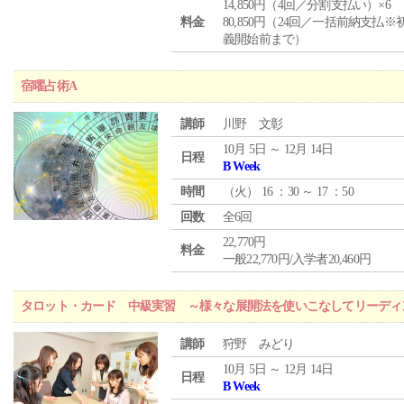
14,850円（4回／分割支払い）×6
料金
80,850円（24回／一括前納支払※
義開始前まで）
宿曜占術A
講師
川野 文彰
10月 5日 ～ 12月 14日
日程
B Week
時間
（
火
） 16 ：30 ～ 17 ：50
回数
全6回
22,770円
料金
一般22,770円/入学者20,460円
タロット・カード 中級実習 ～様々な展開法を使いこなしてリーディ
講師
狩野 みどり
10月 5日 ～ 12月 14日
日程
B Week