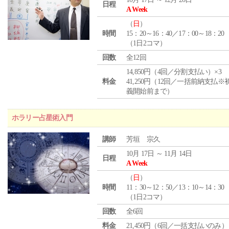
日程
A Week
（
日
）
時間
15：20～16：40／17：00～18：20
（1日2コマ）
回数
全12回
14,850円（4回／分割支払い）×3
料金
41,250円（12回／一括前納支払※
義開始前まで）
ホラリー占星術入門
講師
芳垣 宗久
10月 17日 ～ 11月 14日
日程
A Week
（
日
）
時間
11：30～12：50／13：10～14：30
（1日2コマ）
回数
全6回
料金
21,450円（6回／一括支払いのみ）