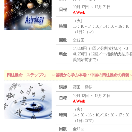
10月 12日 ～ 12月 21日
日程
A Week
（
火
）
時間
13：10～14：30／14：50～16：10
（1日2コマ）
回数
全12回
14,850円（4回／分割支払い）×3
料金
41,250円（12回／一括前納支払※
義開始前まで）
四柱推命「ステップ2」 ～基礎から学ぶ本場・中国の四柱推命の真髄
講師
澤田 昌征
10月 12日 ～ 12月 21日
日程
A Week
（
火
）
時間
14：50～16：10／16：30～17：50
（1日2コマ）
回数
全12回