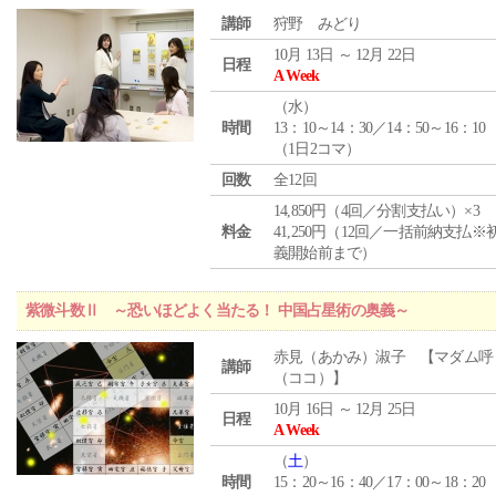
講師
狩野 みどり
10月 13日 ～ 12月 22日
日程
A Week
（
水
）
時間
13：10～14：30／14：50～16：10
（1日2コマ）
回数
全12回
14,850円（4回／分割支払い）×3
料金
41,250円（12回／一括前納支払※
義開始前まで）
紫微斗数Ⅱ ～恐いほどよく当たる！ 中国占星術の奥義～
赤見（あかみ）淑子 【マダム呼
講師
（ココ）】
10月 16日 ～ 12月 25日
日程
A Week
（
土
）
時間
15：20～16：40／17：00～18：20