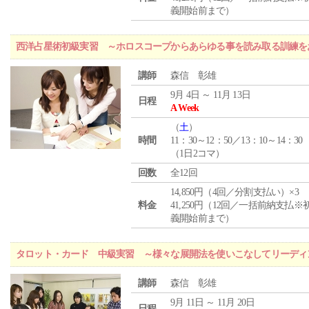
義開始前まで）
西洋占星術初級実習 ～ホロスコープからあらゆる事を読み取る訓練を
講師
森信 彰雄
9月 4日 ～ 11月 13日
日程
A Week
（
土
）
時間
11：30～12：50／13：10～14：30
（1日2コマ）
回数
全12回
14,850円（4回／分割支払い）×3
料金
41,250円（12回／一括前納支払※
義開始前まで）
タロット・カード 中級実習 ～様々な展開法を使いこなしてリーディ
講師
森信 彰雄
9月 11日 ～ 11月 20日
日程