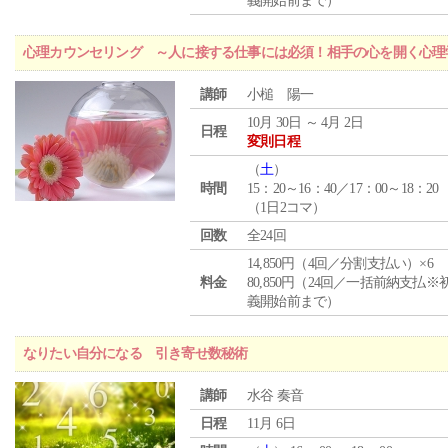
義開始前まで）
心理カウンセリング ～人に接する仕事には必須！相手の心を開く心理
講師
小槌 陽一
10月 30日 ～ 4月 2日
日程
変則日程
（
土
）
時間
15：20～16：40／17：00～18：20
（1日2コマ）
回数
全24回
14,850円（4回／分割支払い）×6
料金
80,850円（24回／一括前納支払※
義開始前まで）
なりたい自分になる 引き寄せ数秘術
講師
水谷 奏音
日程
11月 6日