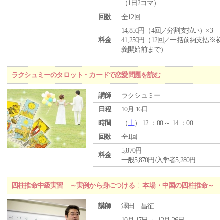
（1日2コマ）
回数
全12回
14,850円（4回／分割支払い）×3
料金
41,250円（12回／一括前納支払※
義開始前まで）
ラクシュミーのタロット・カードで恋愛問題を読む
講師
ラクシュミー
日程
10月 16日
時間
（
土
） 12 ：00 ～ 14 ：00
回数
全1回
5,870円
料金
一般5,870円/入学者5,280円
四柱推命中級実習 ～実例から身につける！ 本場・中国の四柱推命～
講師
澤田 昌征
10月 17日 ～ 12月 26日