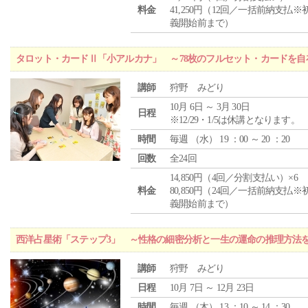
料金
41,250円（12回／一括前納支払※
義開始前まで）
タロット・カードⅡ「小アルカナ」 ～78枚のフルセット・カードを自
講師
狩野 みどり
10月 6日 ～ 3月 30日
日程
※12/29・1/5は休講となります。
時間
毎週 （
水
） 19 ：00 ～ 20 ：20
回数
全24回
14,850円（4回／分割支払い）×6
料金
80,850円（24回／一括前納支払※
義開始前まで）
西洋占星術「ステップ3」 ～性格の細密分析と一生の運命の推理方法
講師
狩野 みどり
日程
10月 7日 ～ 12月 23日
時間
毎週 （
木
） 13 ：10 ～ 14 ：30