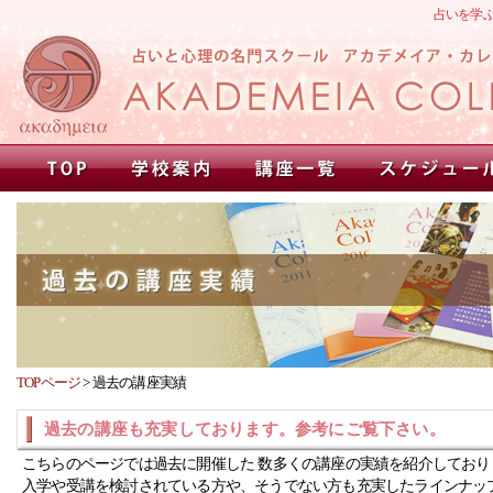
占いを学
TOPページ
>
過去の講座実績
過去の講座も充実しております。参考にご覧下さい。
こちらのページでは過去に開催した 数多くの講座の実績を紹介しており
入学や受講を検討されている方や、そうでない方も充実したラインナッ