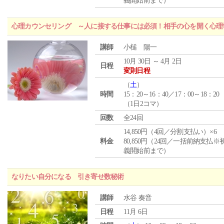
義開始前まで）
心理カウンセリング ～人に接する仕事には必須！相手の心を開く心理
講師
小槌 陽一
10月 30日 ～ 4月 2日
日程
変則日程
（
土
）
時間
15：20～16：40／17：00～18：20
（1日2コマ）
回数
全24回
14,850円（4回／分割支払い）×6
料金
80,850円（24回／一括前納支払※
義開始前まで）
なりたい自分になる 引き寄せ数秘術
講師
水谷 奏音
日程
11月 6日