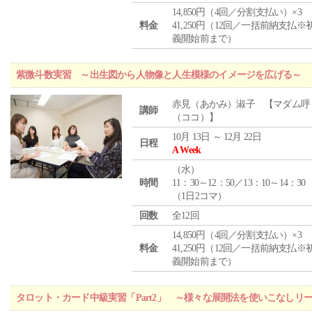
14,850円（4回／分割支払い）×3
料金
41,250円（12回／一括前納支払※
義開始前まで）
紫微斗数実習 ～出生図から人物像と人生模様のイメージを広げる～
赤見（あかみ）淑子 【マダム呼
講師
（ココ）】
10月 13日 ～ 12月 22日
日程
A Week
（
水
）
時間
11：30～12：50／13：10～14：30
（1日2コマ）
回数
全12回
14,850円（4回／分割支払い）×3
料金
41,250円（12回／一括前納支払※
義開始前まで）
タロット・カード中級実習「Part2」 ～様々な展開法を使いこなしリ