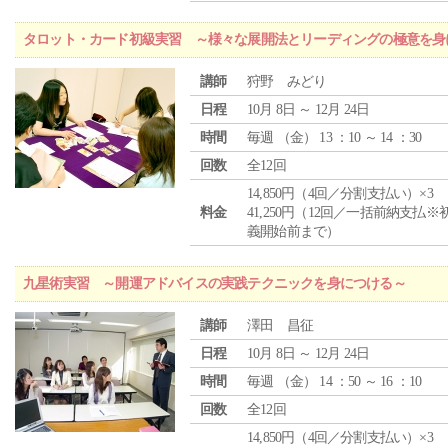
タロット・カード初級実習 ～様々な展開法とリーディングの極意を身
講師
狩野 みどり
日程
10月 8日 ～ 12月 24日
時間
毎週 （
金
） 13 ：10 ～ 14 ：30
回数
全12回
14,850円（4回／分割支払い）×3
料金
41,250円（12回／一括前納支払※
義開始前まで）
九星術実習 ～開運アドバイスの実践テクニックを身につける～
講師
澤田 昌征
日程
10月 8日 ～ 12月 24日
時間
毎週 （
金
） 14 ：50 ～ 16 ：10
回数
全12回
14,850円（4回／分割支払い）×3