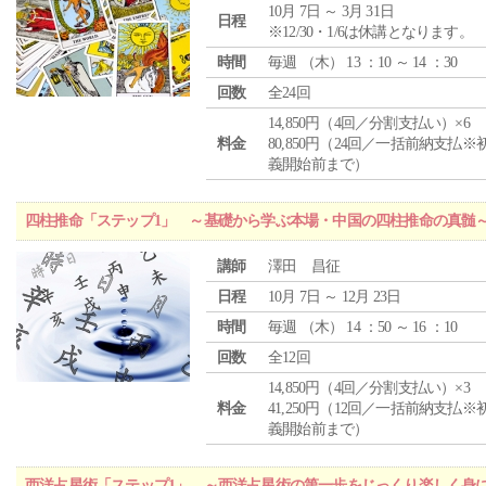
10月 7日 ～ 3月 31日
日程
※12/30・1/6は休講となります。
時間
毎週 （
木
） 13 ：10 ～ 14 ：30
回数
全24回
14,850円（4回／分割支払い）×6
料金
80,850円（24回／一括前納支払※
義開始前まで）
四柱推命「ステップ1」 ～基礎から学ぶ本場・中国の四柱推命の真髄
講師
澤田 昌征
日程
10月 7日 ～ 12月 23日
時間
毎週 （
木
） 14 ：50 ～ 16 ：10
回数
全12回
14,850円（4回／分割支払い）×3
料金
41,250円（12回／一括前納支払※
義開始前まで）
西洋占星術「ステップ1」 ～西洋占星術の第一歩をじっくり楽しく身