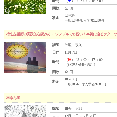
時間
（
土
） 16 ：00 ～ 18 ：00
回数
全1回
5,870円
料金
一般5,870円/入学者5,280円
相性占星術の実践的な読み方 ～シンプルでも鋭い！本質に迫るテクニ
講師
芳垣 宗久
日程
11月 7日
（
日
） 13 ：00 ～ 17 ：00
時間
（休憩20分1回含む）
回数
全1回
10,760円
料金
一般10,760円/入学者9,680円
本命九星
講師
川野 文彰
12月 18日 ～ 2月 26日