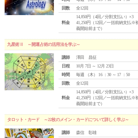
回数
全12回
14,850円（4回／分割支払い）×3
料金
41,250円（12回／一括前納支払※
義開始前まで）
九星術Ⅱ ～開運占術の活用法を学ぶ～
講師
澤田 昌征
日程
10月 7日 ～ 12月 23日
時間
毎週 （
木
） 16 ：30 ～ 17 ：50
回数
全12回
14,850円（4回／分割支払い）×3
料金
41,250円（12回／一括前納支払※
義開始前まで）
タロット・カード ～22枚のメイン・カードについて詳しく学ぶ～
講師
森信 彰雄