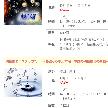
10月 12日 ～ 12月 21日
日程
A Week
（
火
）
時間
13：10～14：30／14：50～16：10
（1日2コマ）
回数
全12回
14,850円（4回／分割支払い）×3
料金
41,250円（12回／一括前納支払※
義開始前まで）
四柱推命「ステップ2」 ～基礎から学ぶ本場・中国の四柱推命の真髄
講師
澤田 昌征
10月 12日 ～ 12月 21日
日程
A Week
（
火
）
時間
14：50～16：10／16：30～17：50
（1日2コマ）
回数
全12回