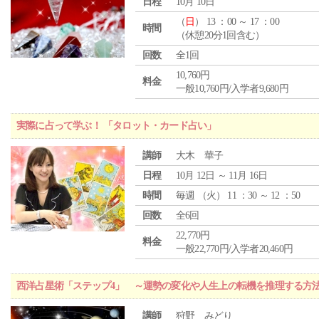
日程
10月 10日
（
日
） 13 ：00 ～ 17 ：00
時間
（休憩20分1回含む）
回数
全1回
10,760円
料金
一般10,760円/入学者9,680円
実際に占って学ぶ！ 「タロット・カード占い」
講師
大木 華子
日程
10月 12日 ～ 11月 16日
時間
毎週 （
火
） 11 ：30 ～ 12 ：50
回数
全6回
22,770円
料金
一般22,770円/入学者20,460円
西洋占星術「ステップ4」 ～運勢の変化や人生上の転機を推理する方
講師
狩野 みどり