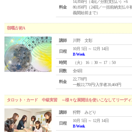
14,850円（4回／分割支払い）×6
料金
80,850円（24回／一括前納支払※
義開始前まで）
宿曜占術A
講師
川野 文彰
10月 5日 ～ 12月 14日
日程
B Week
時間
（
火
） 16 ：30 ～ 17 ：50
回数
全6回
22,770円
料金
一般22,770円/入学者20,460円
タロット・カード 中級実習 ～様々な展開法を使いこなしてリーディ
講師
狩野 みどり
10月 5日 ～ 12月 14日
日程
B Week