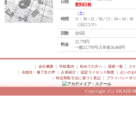
日程
変則日程
（
土
）
時間
11：30～12：50／13：10～14：30
（1日2コマ）
回数
全6回
22,770円
料金
一般22,770円/入学者20,460円
｜
会社概要
｜
学校案内
｜
初めての方へ
｜
講座一覧
｜
ス
｜
在校生・修了生の声
｜
占術紹介
｜
認定ライセンス制度
｜
占いのお
｜
特定商取引法に基づく表記
｜
プライバシーポ
Copyright (C) AKADEM