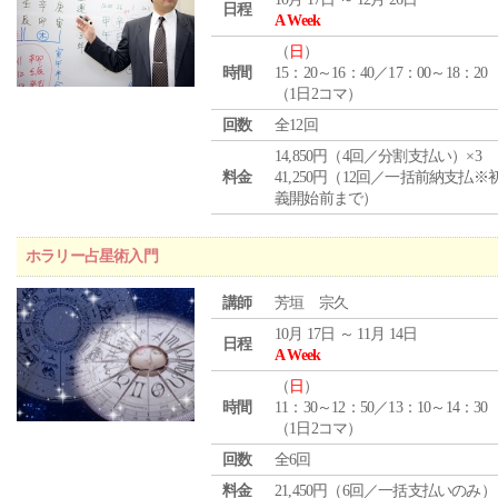
日程
A Week
（
日
）
時間
15：20～16：40／17：00～18：20
（1日2コマ）
回数
全12回
14,850円（4回／分割支払い）×3
料金
41,250円（12回／一括前納支払※
義開始前まで）
ホラリー占星術入門
講師
芳垣 宗久
10月 17日 ～ 11月 14日
日程
A Week
（
日
）
時間
11：30～12：50／13：10～14：30
（1日2コマ）
回数
全6回
料金
21,450円（6回／一括支払いのみ）