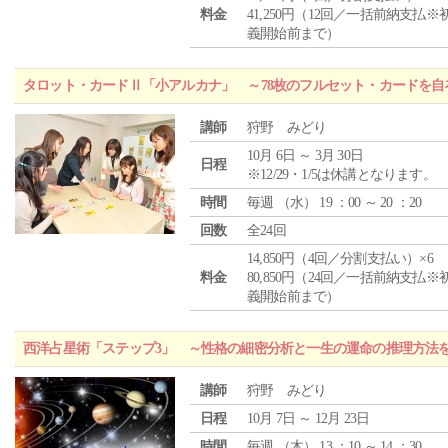
料金
41,250円（12回／一括前納支払※
義開始前まで）
タロット・カードⅡ「小アルカナ」 ～78枚のフルセット・カードを自
講師
狩野 みどり
10月 6日 ～ 3月 30日
日程
※12/29・1/5は休講となります。
時間
毎週 （
水
） 19 ：00 ～ 20 ：20
回数
全24回
14,850円（4回／分割支払い）×6
料金
80,850円（24回／一括前納支払※
義開始前まで）
西洋占星術「ステップ3」 ～性格の細密分析と一生の運命の推理方法
講師
狩野 みどり
日程
10月 7日 ～ 12月 23日
時間
毎週 （
木
） 13 ：10 ～ 14 ：30