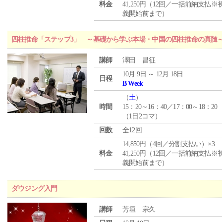
料金
41,250円（12回／一括前納支払※
義開始前まで）
四柱推命「ステップ3」 ～基礎から学ぶ本場・中国の四柱推命の真髄
講師
澤田 昌征
10月 9日 ～ 12月 18日
日程
B Week
（
土
）
時間
15：20～16：40／17：00～18：20
（1日2コマ）
回数
全12回
14,850円（4回／分割支払い）×3
料金
41,250円（12回／一括前納支払※
義開始前まで）
ダウジング入門
講師
芳垣 宗久