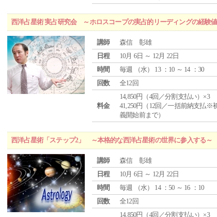
西洋占星術 実占研究会 ～ホロスコープの実占的リーディングの経験
講師
森信 彰雄
日程
10月 6日 ～ 12月 22日
時間
毎週 （
水
） 13 ：10 ～ 14 ：30
回数
全12回
14,850円（4回／分割支払い）×3
料金
41,250円（12回／一括前納支払※
義開始前まで）
西洋占星術「ステップ2」 ～本格的な西洋占星術の世界に参入する～
講師
森信 彰雄
日程
10月 6日 ～ 12月 22日
時間
毎週 （
水
） 14 ：50 ～ 16 ：10
回数
全12回
14,850円（4回／分割支払い）×3