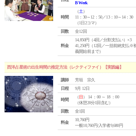
B Week
（
土
）
時間
11：30～12：50／13：10～14：30
（1日2コマ）
回数
全12回
14,850円（4回／分割支払い）×3
料金
41,250円（12回／一括前納支払※
義開始前まで）
西洋占星術の出生時間の推定方法（レクティファイ）【実践編】
講師
芳垣 宗久
日程
9月 12日
（
日
） 14 ：00 ～ 18 ：00
時間
（休憩20分1回含む）
回数
全1回
10,760円
料金
一般10,760円/入学者9,680円