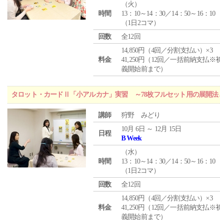
（
火
）
時間
13：10～14：30／14：50～16：10
（1日2コマ）
回数
全12回
14,850円（4回／分割支払い）×3
料金
41,250円（12回／一括前納支払※
義開始前まで）
タロット・カードⅡ「小アルカナ」実習 ～78枚フルセット用の展開
講師
狩野 みどり
10月 6日 ～ 12月 15日
日程
B Week
（
水
）
時間
13：10～14：30／14：50～16：10
（1日2コマ）
回数
全12回
14,850円（4回／分割支払い）×3
料金
41,250円（12回／一括前納支払※
義開始前まで）