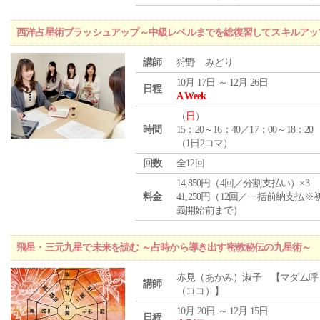
西洋占星術ブラッシュアップ～中級レベルまでを総復習してスキルアッ
講師
狩野 みどり
10月 17日 ～ 12月 26日
日程
A Week
（
日
）
時間
15：20～16：40／17：00～18：20
（1日2コマ）
回数
全12回
14,850円（4回／分割支払い）×3
料金
41,250円（12回／一括前納支払※
義開始前まで）
飛星・三元九星で未来を読む ～占時から導き出す密教秘伝の九星術～
赤見（あかみ）淑子 【マダム呼
講師
（ココ）】
10月 20日 ～ 12月 15日
日程