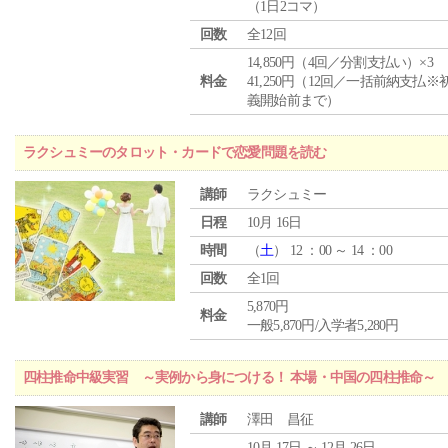
（1日2コマ）
回数
全12回
14,850円（4回／分割支払い）×3
料金
41,250円（12回／一括前納支払※
義開始前まで）
ラクシュミーのタロット・カードで恋愛問題を読む
講師
ラクシュミー
日程
10月 16日
時間
（
土
） 12 ：00 ～ 14 ：00
回数
全1回
5,870円
料金
一般5,870円/入学者5,280円
四柱推命中級実習 ～実例から身につける！ 本場・中国の四柱推命～
講師
澤田 昌征
10月 17日 ～ 12月 26日