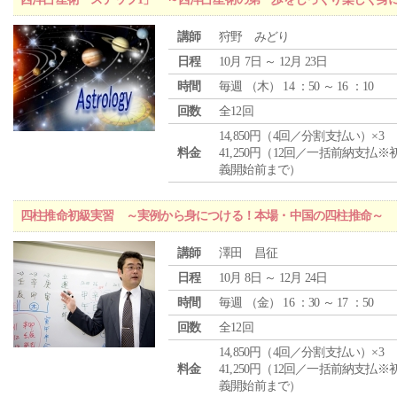
講師
狩野 みどり
日程
10月 7日 ～ 12月 23日
時間
毎週 （
木
） 14 ：50 ～ 16 ：10
回数
全12回
14,850円（4回／分割支払い）×3
料金
41,250円（12回／一括前納支払※
義開始前まで）
四柱推命初級実習 ～実例から身につける！本場・中国の四柱推命～
講師
澤田 昌征
日程
10月 8日 ～ 12月 24日
時間
毎週 （
金
） 16 ：30 ～ 17 ：50
回数
全12回
14,850円（4回／分割支払い）×3
料金
41,250円（12回／一括前納支払※
義開始前まで）