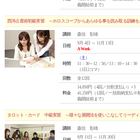
義開始前まで）
西洋占星術初級実習 ～ホロスコープからあらゆる事を読み取る訓練を
講師
森信 彰雄
9月 4日 ～ 11月 13日
日程
A Week
（
土
）
時間
11：30～12：50／13：10～14：30
（1日2コマ）
回数
全12回
14,850円（4回／分割支払い）×3
料金
41,250円（12回／一括前納支払※
義開始前まで）
タロット・カード 中級実習 ～様々な展開法を使いこなしてリーディ
講師
森信 彰雄
9月 11日 ～ 11月 20日
日程