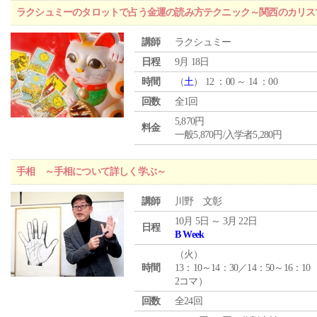
ラクシュミーのタロットで占う金運の読み方テクニック～関西のカリス
講師
ラクシュミー
日程
9月 18日
時間
（
土
） 12 ：00 ～ 14 ：00
回数
全1回
5,870円
料金
一般5,870円/入学者5,280円
手相 ～手相について詳しく学ぶ～
講師
川野 文彰
10月 5日 ～ 3月 22日
日程
B Week
（
火
）
時間
13：10～14：30／14：50～16：10
2コマ）
回数
全24回