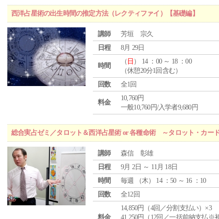
西洋占星術の出生時間の推定方法（レクティファイ）【基礎編】
講師
芳垣 宗久
日程
8月 29日
（
日
） 14 ：00 ～ 18 ：00
時間
（休憩20分1回含む）
回数
全1回
10,760円
料金
一般10,760円/入学者9,680円
総合実占ゼミ／タロット＆西洋占星術 or 各種命術 ～タロット・カ
講師
森信 彰雄
日程
9月 2日 ～ 11月 18日
時間
毎週 （
木
） 14 ：50 ～ 16 ：10
回数
全12回
14,850円（4回／分割支払い）×3
料金
41,250円（12回／一括前納支払※