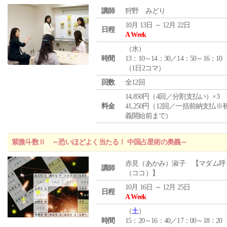
講師
狩野 みどり
10月 13日 ～ 12月 22日
日程
A Week
（
水
）
時間
13：10～14：30／14：50～16：10
（1日2コマ）
回数
全12回
14,850円（4回／分割支払い）×3
料金
41,250円（12回／一括前納支払※
義開始前まで）
紫微斗数Ⅱ ～恐いほどよく当たる！ 中国占星術の奥義～
赤見（あかみ）淑子 【マダム呼
講師
（ココ）】
10月 16日 ～ 12月 25日
日程
A Week
（
土
）
時間
15：20～16：40／17：00～18：20