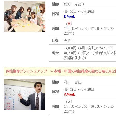
講師
狩野 みどり
4月 10日 ～ 6月 26日
日程
B Week
（
日
）
時間
15：20～16：40／17：00～18：20
2コマ）
回数
全12回
14,850円（4回／分割支払い）×3
料金
41,250円（12回／一括前納支払※
義開始前まで）
四柱推命ブラッシュアップ ～本場・中国の四柱推命の更なる秘伝を公
講師
澤田 昌征
4月 12日 ～ 6月 28日
日程
A Week
（
火
）
時間
14：50～16：10／16：30～17：50
2コマ）