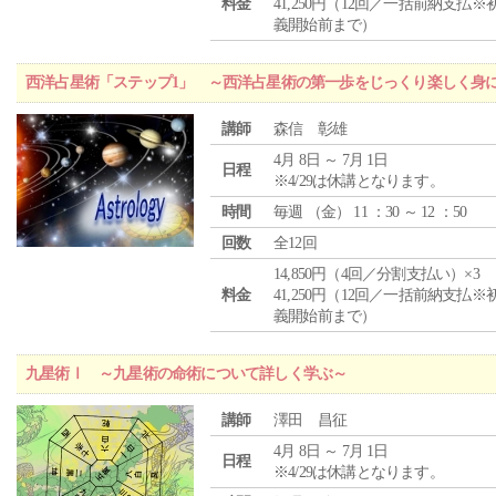
料金
41,250円（12回／一括前納支払※
義開始前まで）
西洋占星術「ステップ1」 ～西洋占星術の第一歩をじっくり楽しく身
講師
森信 彰雄
4月 8日 ～ 7月 1日
日程
※4/29は休講となります。
時間
毎週 （
金
） 11 ：30 ～ 12 ：50
回数
全12回
14,850円（4回／分割支払い）×3
料金
41,250円（12回／一括前納支払※
義開始前まで）
九星術Ⅰ ～九星術の命術について詳しく学ぶ～
講師
澤田 昌征
4月 8日 ～ 7月 1日
日程
※4/29は休講となります。