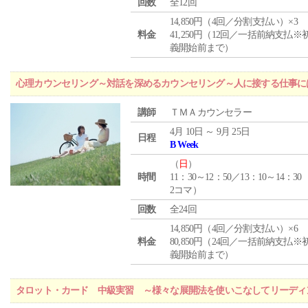
回数
全12回
14,850円（4回／分割支払い）×3
料金
41,250円（12回／一括前納支払※
義開始前まで）
心理カウンセリング～対話を深めるカウンセリング～人に接する仕事には
講師
ＴＭＡカウンセラー
4月 10日 ～ 9月 25日
日程
B Week
（
日
）
時間
11：30～12：50／13：10～14：30
2コマ）
回数
全24回
14,850円（4回／分割支払い）×6
料金
80,850円（24回／一括前納支払※
義開始前まで）
タロット・カード 中級実習 ～様々な展開法を使いこなしてリーディ