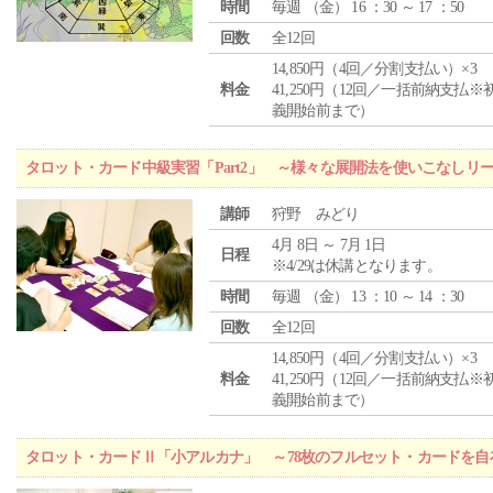
時間
毎週 （
金
） 16 ：30 ～ 17 ：50
回数
全12回
14,850円（4回／分割支払い）×3
料金
41,250円（12回／一括前納支払※
義開始前まで）
タロット・カード中級実習「Part2」 ～様々な展開法を使いこなしリ
講師
狩野 みどり
4月 8日 ～ 7月 1日
日程
※4/29は休講となります。
時間
毎週 （
金
） 13 ：10 ～ 14 ：30
回数
全12回
14,850円（4回／分割支払い）×3
料金
41,250円（12回／一括前納支払※
義開始前まで）
タロット・カードⅡ「小アルカナ」 ～78枚のフルセット・カードを自