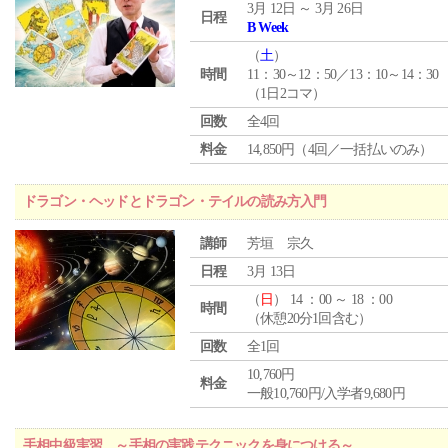
3月 12日 ～ 3月 26日
日程
B Week
（
土
）
時間
11：30～12：50／13：10～14：30
（1日2コマ）
回数
全4回
料金
14,850円（4回／一括払いのみ）
ドラゴン・ヘッドとドラゴン・テイルの読み方入門
講師
芳垣 宗久
日程
3月 13日
（
日
） 14 ：00 ～ 18 ：00
時間
（休憩20分1回含む）
回数
全1回
10,760円
料金
一般10,760円/入学者9,680円
手相中級実習 ～手相の実践テクニックを身につける～