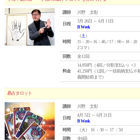
講師
川野 文彰
3月 26日 ～ 6月 11日
日程
B Week
（
土
）
時間
15：20～16：40／17：00～18：20
2コマ）
回数
全12回
14,850円（4回／分割支払い）×3
料金
41,250円（12回／一括前納支払※
義開始前まで）
易占タロット
講師
川野 文彰
4月 5日 ～ 6月 21日
日程
B Week
時間
（
火
） 16 ：30 ～ 17 ：50
回数
全6回