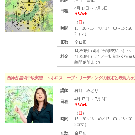
4月 17日 ～ 7月 3日
日程
A Week
（
日
）
時間
15：20～16：40／17：00～18：20
2コマ）
回数
全12回
14,850円（4回／分割支払い）×3
料金
41,250円（12回／一括前納支払※
義開始前まで）
西洋占星術中級実習 ～ホロスコープ・リーディングの技術と表現力を
講師
狩野 みどり
4月 17日 ～ 7月 3日
日程
A Week
（
日
）
時間
15：20～16：40／17：00～18：20
2コマ）
回数
全12回