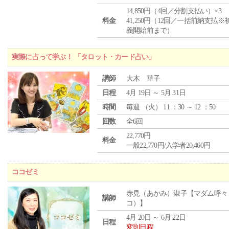
14,850円（4回／分割支払い）×3
料金
41,250円（12回／一括前納支払※
義開始前まで）
実際に占って学ぶ！ 「タロット・カード占い」
講師
大木 華子
日程
4月 19日 ～ 5月 31日
時間
毎週 （
火
） 11 ：30 ～ 12 ：50
回数
全6回
22,770円
料金
一般22,770円/入学者20,460円
ココゼミ
赤見（あかみ）淑子【マダム呼々
講師
コ）】
4月 20日 ～ 6月 22日
日程
変則日程