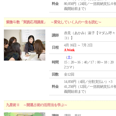
料金
80,850円（24回／一括前納支払※
義開始前まで）
紫微斗数「実践応用講座」 ～変化していく人の一生を読む～
赤見（あかみ）淑子【マダム呼々
講師
コ）】
4月 16日 ～ 7月 2日
日程
A Week
（
土
）
時間
15：20～16：40／17：00～18：20
2コマ）
回数
全12回
14,850円（4回／分割支払い）×3
料金
41,250円（12回／一括前納支払※
義開始前まで）
九星術Ⅱ ～開運占術の活用法を学ぶ～
講師
澤田 昌征