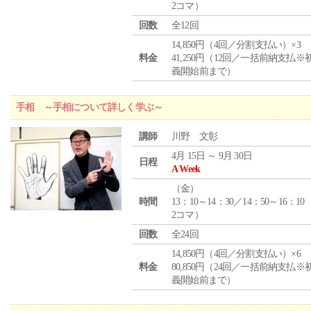
2コマ）
回数
全12回
14,850円（4回／分割支払い）×3
料金
41,250円（12回／一括前納支払※
義開始前まで）
手相 ～手相について詳しく学ぶ～
講師
川野 文彰
4月 15日 ～ 9月 30日
日程
A Week
（
金
）
時間
13：10～14：30／14：50～16：10
2コマ）
回数
全24回
14,850円（4回／分割支払い）×6
料金
80,850円（24回／一括前納支払※
義開始前まで）