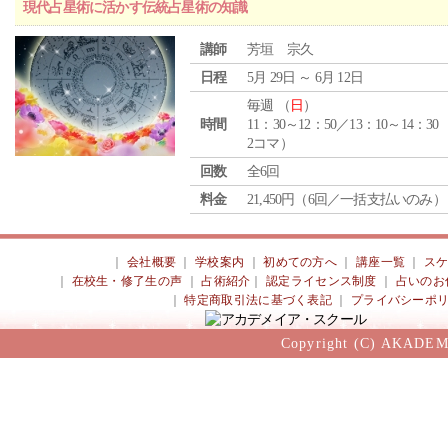
現代占星術に活かす伝統占星術の知識
講師
芳垣 宗久
日程
5月 29日 ～ 6月 12日
毎週 （
日
）
時間
11：30～12：50／13：10～14：30
2コマ）
回数
全6回
料金
21,450円（6回／一括支払いのみ）
｜
会社概要
｜
学校案内
｜
初めての方へ
｜
講座一覧
｜
ス
｜
在校生・修了生の声
｜
占術紹介
｜
認定ライセンス制度
｜
占いのお
｜
特定商取引法に基づく表記
｜
プライバシーポ
Copyright (C) AKADEM