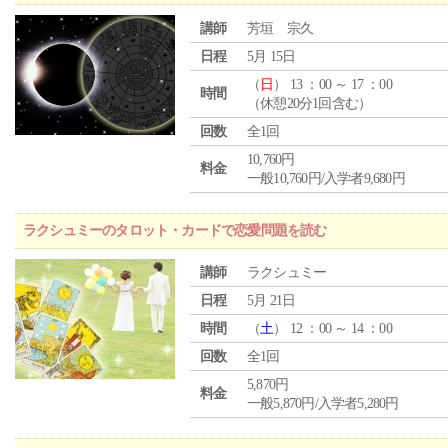
講師
芳垣 宗久
日程
5月 15日
（
日
） 13 ：00 ～ 17 ：00
時間
（休憩20分1回含む）
回数
全1回
10,760円
料金
一般10,760円/入学者9,680円
ラクシュミーのタロット・カードで恋愛問題を読む
講師
ラクシュミー
日程
5月 21日
時間
（
土
） 12 ：00 ～ 14 ：00
回数
全1回
5,870円
料金
一般5,870円/入学者5,280円