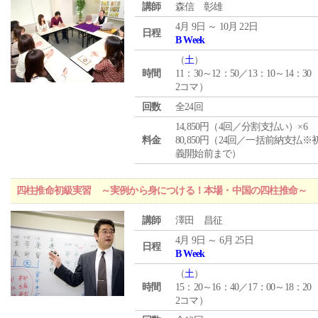
講師
森信 彰雄
4月 9日 ～ 10月 22日
日程
B Week
（
土
）
時間
11：30～12：50／13：10～14：30
2コマ）
回数
全24回
14,850円（4回／分割支払い）×6
料金
80,850円（24回／一括前納支払※
義開始前まで）
四柱推命初級実習 ～実例から身につける！本場・中国の四柱推命～
講師
澤田 昌征
4月 9日 ～ 6月 25日
日程
B Week
（
土
）
時間
15：20～16：40／17：00～18：20
2コマ）