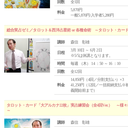
回数
全1回
5,870円
料金
一般5,870円/入学者5,280円
総合実占ゼミ／タロット＆西洋占星術 or 各種命術 ～タロット・カ
講師
森信 彰雄
3月 10日 ～ 6月 2日
日程
※5/5は休講となります。
時間
毎週 （
木
） 14 ：50 ～ 16 ：10
回数
全12回
14,850円（4回／分割支払い）×3
料金
41,250円（12回／一括前納支払※
義開始前まで）
タロット・カード「大アルカナ22枚」実占練習会（全4回Ver.） ～
～
講師
森信 彰雄