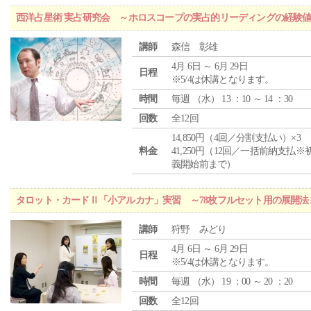
西洋占星術 実占研究会 ～ホロスコープの実占的リーディングの経験
講師
森信 彰雄
4月 6日 ～ 6月 29日
日程
※5/4は休講となります。
時間
毎週 （
水
） 13 ：10 ～ 14 ：30
回数
全12回
14,850円（4回／分割支払い）×3
料金
41,250円（12回／一括前納支払※
義開始前まで）
タロット・カードⅡ「小アルカナ」実習 ～78枚フルセット用の展開
講師
狩野 みどり
4月 6日 ～ 6月 29日
日程
※5/4は休講となります。
時間
毎週 （
水
） 19 ：00 ～ 20 ：20
回数
全12回