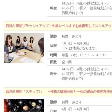
14,850円（4回／分割支払い）×3
料金
41,250円（12回／一括前納支払※
義開始前まで）
西洋占星術ブラッシュアップ～中級レベルまでを総復習してスキルアッ
講師
狩野 みどり
4月 7日 ～ 6月 30日
日程
※5/5は休講となります。
時間
毎週 （
木
） 13 ：10 ～ 14 ：30
回数
全12回
14,850円（4回／分割支払い）×3
料金
41,250円（12回／一括前納支払※
義開始前まで）
西洋占星術「ステップ3」 ～性格の細密分析と一生の運命の推理方法
講師
狩野 みどり
4月 7日 ～ 6月 30日
日程