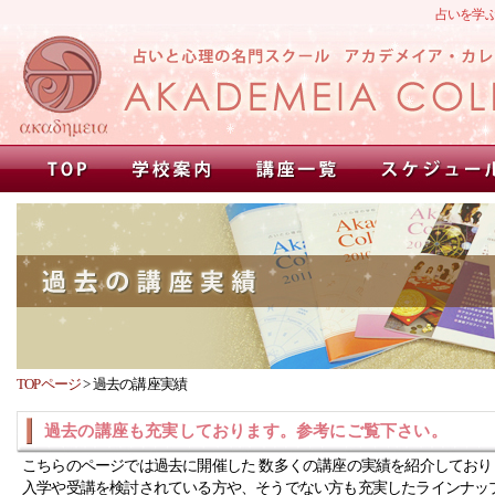
占いを学
TOPページ
>
過去の講座実績
過去の講座も充実しております。参考にご覧下さい。
こちらのページでは過去に開催した 数多くの講座の実績を紹介しており
入学や受講を検討されている方や、そうでない方も充実したラインナッ