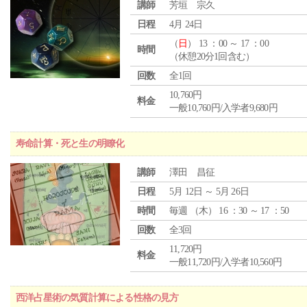
講師
芳垣 宗久
日程
4月 24日
（
日
） 13 ：00 ～ 17 ：00
時間
（休憩20分1回含む）
回数
全1回
10,760円
料金
一般10,760円/入学者9,680円
寿命計算・死と生の明瞭化
講師
澤田 昌征
日程
5月 12日 ～ 5月 26日
時間
毎週 （
木
） 16 ：30 ～ 17 ：50
回数
全3回
11,720円
料金
一般11,720円/入学者10,560円
西洋占星術の気質計算による性格の見方