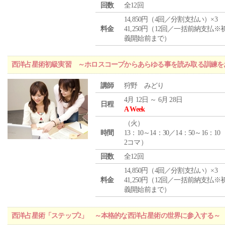
回数
全12回
14,850円（4回／分割支払い）×3
料金
41,250円（12回／一括前納支払※
義開始前まで）
西洋占星術初級実習 ～ホロスコープからあらゆる事を読み取る訓練を
講師
狩野 みどり
4月 12日 ～ 6月 28日
日程
A Week
（
火
）
時間
13：10～14：30／14：50～16：10
2コマ）
回数
全12回
14,850円（4回／分割支払い）×3
料金
41,250円（12回／一括前納支払※
義開始前まで）
西洋占星術「ステップ2」 ～本格的な西洋占星術の世界に参入する～