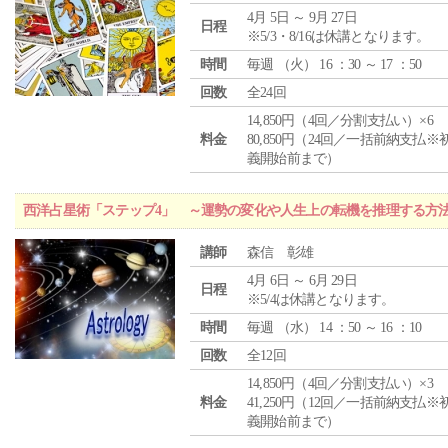
4月 5日 ～ 9月 27日
日程
※5/3・8/16は休講となります。
時間
毎週 （
火
） 16 ：30 ～ 17 ：50
回数
全24回
14,850円（4回／分割支払い）×6
料金
80,850円（24回／一括前納支払※
義開始前まで）
西洋占星術「ステップ4」 ～運勢の変化や人生上の転機を推理する方
講師
森信 彰雄
4月 6日 ～ 6月 29日
日程
※5/4は休講となります。
時間
毎週 （
水
） 14 ：50 ～ 16 ：10
回数
全12回
14,850円（4回／分割支払い）×3
料金
41,250円（12回／一括前納支払※
義開始前まで）