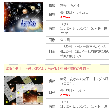
講師
狩野 みどり
4月 13日 ～ 6月 29日
日程
A Week
（
水
）
時間
13：10～14：30／14：50～16：10
2コマ）
回数
全12回
14,850円（4回／分割支払い）×3
料金
41,250円（12回／一括前納支払※
義開始前まで）
紫微斗数Ⅰ ～恐いほどよく当たる！中国占星術の奥義～
赤見（あかみ）淑子 【マダム呼
講師
（ココ）】
4月 13日 ～ 6月 29日
日程
A Week
（
水
）
時間
11：30～12：50／13：10～14：30