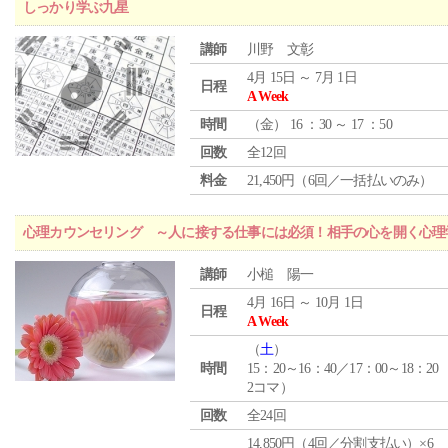
しっかり学ぶ九星
講師
川野 文彰
4月 15日 ～ 7月 1日
日程
A Week
時間
（
金
） 16 ：30 ～ 17 ：50
回数
全12回
料金
21,450円（6回／一括払いのみ）
心理カウンセリング ～人に接する仕事には必須！相手の心を開く心理
講師
小槌 陽一
4月 16日 ～ 10月 1日
日程
A Week
（
土
）
時間
15：20～16：40／17：00～18：20
2コマ）
回数
全24回
14,850円（4回／分割支払い）×6