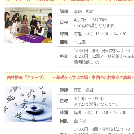
講師
森信 彰雄
4月 7日 ～ 6月 30日
日程
※5/5は休講となります。
時間
毎週 （
木
） 13 ：10 ～ 14 ：30
回数
全12回
14,850円（4回／分割支払い）×3
料金
41,250円（12回／一括前納支払※
義開始前まで）
四柱推命「ステップ2」 ～基礎から学ぶ本場・中国の四柱推命の真髄
講師
澤田 昌征
4月 8日 ～ 7月 1日
日程
※4/29は休講となります。
時間
毎週 （
金
） 14 ：50 ～ 16 ：10
回数
全12回
14,850円（4回／分割支払い）×3