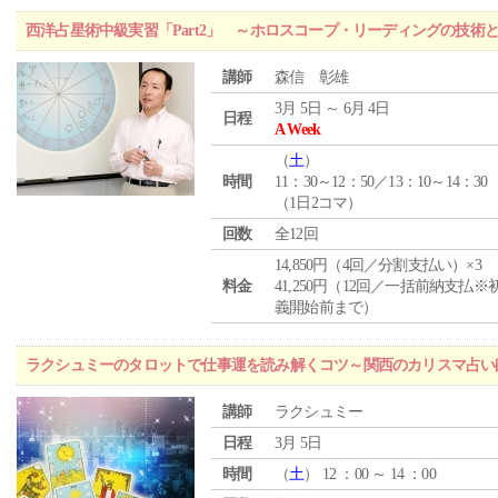
西洋占星術中級実習「Part2」 ～ホロスコープ・リーディングの技術
講師
森信 彰雄
3月 5日 ～ 6月 4日
日程
A Week
（
土
）
時間
11：30～12：50／13：10～14：30
（1日2コマ）
回数
全12回
14,850円（4回／分割支払い）×3
料金
41,250円（12回／一括前納支払※
義開始前まで）
ラクシュミーのタロットで仕事運を読み解くコツ～関西のカリスマ占い
講師
ラクシュミー
日程
3月 5日
時間
（
土
） 12 ：00 ～ 14 ：00