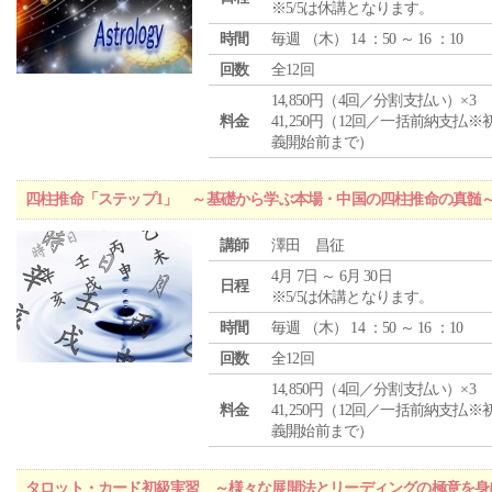
※5/5は休講となります。
時間
毎週 （
木
） 14 ：50 ～ 16 ：10
回数
全12回
14,850円（4回／分割支払い）×3
料金
41,250円（12回／一括前納支払※
義開始前まで）
四柱推命「ステップ1」 ～基礎から学ぶ本場・中国の四柱推命の真髄
講師
澤田 昌征
4月 7日 ～ 6月 30日
日程
※5/5は休講となります。
時間
毎週 （
木
） 14 ：50 ～ 16 ：10
回数
全12回
14,850円（4回／分割支払い）×3
料金
41,250円（12回／一括前納支払※
義開始前まで）
タロット・カード初級実習 ～様々な展開法とリーディングの極意を身