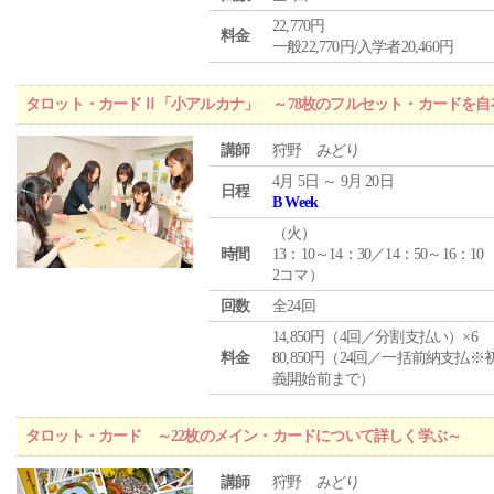
22,770円
料金
一般22,770円/入学者20,460円
タロット・カードⅡ「小アルカナ」 ～78枚のフルセット・カードを自
講師
狩野 みどり
4月 5日 ～ 9月 20日
日程
B Week
（
火
）
時間
13：10～14：30／14：50～16：10
2コマ）
回数
全24回
14,850円（4回／分割支払い）×6
料金
80,850円（24回／一括前納支払※
義開始前まで）
タロット・カード ～22枚のメイン・カードについて詳しく学ぶ～
講師
狩野 みどり