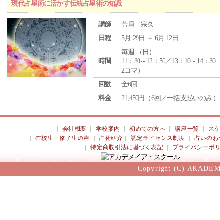
現代占星術に活かす伝統占星術の知識
講師
芳垣 宗久
日程
5月 29日 ～ 6月 12日
毎週 （
日
）
時間
11：30～12：50／13：10～14：30
2コマ）
回数
全6回
料金
21,450円（6回／一括支払いのみ）
｜
会社概要
｜
学校案内
｜
初めての方へ
｜
講座一覧
｜
ス
｜
在校生・修了生の声
｜
占術紹介
｜
認定ライセンス制度
｜
占いのお
｜
特定商取引法に基づく表記
｜
プライバシーポ
Copyright (C) AKADEM