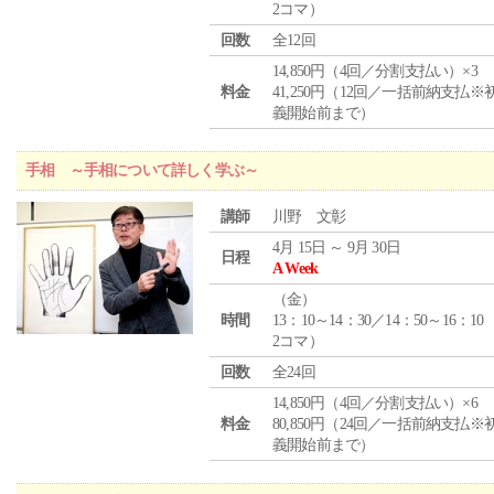
2コマ）
回数
全12回
14,850円（4回／分割支払い）×3
料金
41,250円（12回／一括前納支払※
義開始前まで）
手相 ～手相について詳しく学ぶ～
講師
川野 文彰
4月 15日 ～ 9月 30日
日程
A Week
（
金
）
時間
13：10～14：30／14：50～16：10
2コマ）
回数
全24回
14,850円（4回／分割支払い）×6
料金
80,850円（24回／一括前納支払※
義開始前まで）