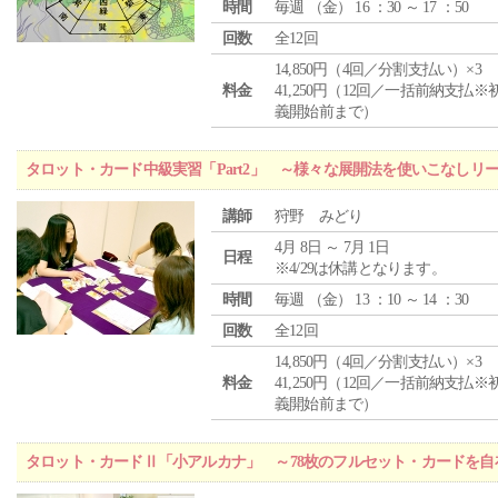
時間
毎週 （
金
） 16 ：30 ～ 17 ：50
回数
全12回
14,850円（4回／分割支払い）×3
料金
41,250円（12回／一括前納支払※
義開始前まで）
タロット・カード中級実習「Part2」 ～様々な展開法を使いこなしリ
講師
狩野 みどり
4月 8日 ～ 7月 1日
日程
※4/29は休講となります。
時間
毎週 （
金
） 13 ：10 ～ 14 ：30
回数
全12回
14,850円（4回／分割支払い）×3
料金
41,250円（12回／一括前納支払※
義開始前まで）
タロット・カードⅡ「小アルカナ」 ～78枚のフルセット・カードを自