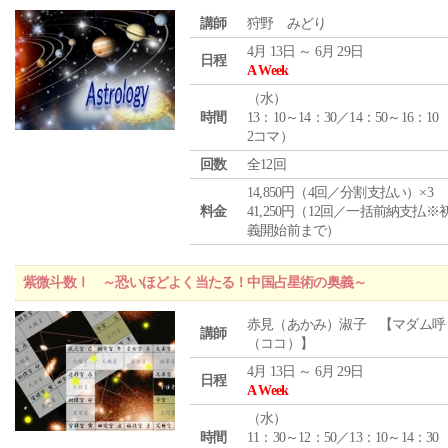
講師
狩野 みどり
4月 13日 ～ 6月 29日
日程
A Week
（
水
）
時間
13：10～14：30／14：50～16：10
2コマ）
回数
全12回
14,850円（4回／分割支払い）×3
料金
41,250円（12回／一括前納支払※
義開始前まで）
紫微斗数Ⅰ ～恐いほどよく当たる！中国占星術の奥義～
赤見（あかみ）淑子 【マダム呼
講師
（ココ）】
4月 13日 ～ 6月 29日
日程
A Week
（
水
）
時間
11：30～12：50／13：10～14：30