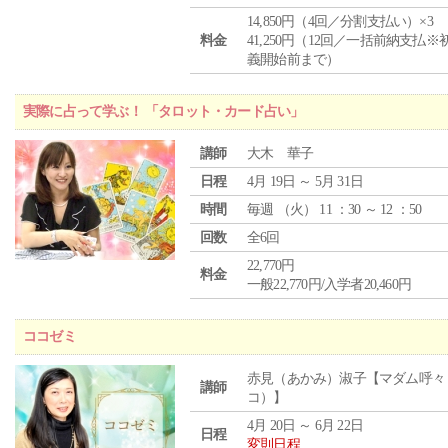
14,850円（4回／分割支払い）×3
料金
41,250円（12回／一括前納支払※
義開始前まで）
実際に占って学ぶ！ 「タロット・カード占い」
講師
大木 華子
日程
4月 19日 ～ 5月 31日
時間
毎週 （
火
） 11 ：30 ～ 12 ：50
回数
全6回
22,770円
料金
一般22,770円/入学者20,460円
ココゼミ
赤見（あかみ）淑子【マダム呼々
講師
コ）】
4月 20日 ～ 6月 22日
日程
変則日程