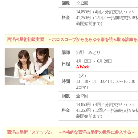
回数
全12回
14,850円（4回／分割支払い）×3
料金
41,250円（12回／一括前納支払※
義開始前まで）
西洋占星術初級実習 ～ホロスコープからあらゆる事を読み取る訓練を
講師
狩野 みどり
4月 12日 ～ 6月 28日
日程
A Week
（
火
）
時間
13：10～14：30／14：50～16：10
2コマ）
回数
全12回
14,850円（4回／分割支払い）×3
料金
41,250円（12回／一括前納支払※
義開始前まで）
西洋占星術「ステップ2」 ～本格的な西洋占星術の世界に参入する～