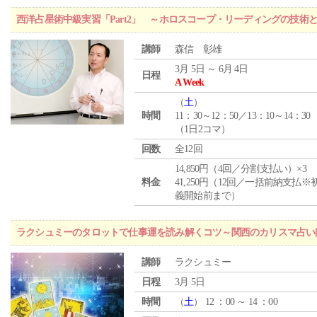
西洋占星術中級実習「Part2」 ～ホロスコープ・リーディングの技術
講師
森信 彰雄
3月 5日 ～ 6月 4日
日程
A Week
（
土
）
時間
11：30～12：50／13：10～14：30
（1日2コマ）
回数
全12回
14,850円（4回／分割支払い）×3
料金
41,250円（12回／一括前納支払※
義開始前まで）
ラクシュミーのタロットで仕事運を読み解くコツ～関西のカリスマ占い
講師
ラクシュミー
日程
3月 5日
時間
（
土
） 12 ：00 ～ 14 ：00