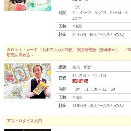
（
水
）
時間
11：30〜12：50／13：10〜14：30
2コマ）
回数
全6回
料金
21,450円（6回／一括払いのみ）
タロット・カード「大小アルカナ78枚」 実占研究会（全4回Ver.） 
研究を深める～
講師
森信 彰雄
4月 21日 ～ 7月 21日
日程
変則日程
時間
（
木
） 11 ：30 ～ 12 ：50
回数
全4回
料金
14,850円（4回／一括払いのみ）
アストロダイス入門