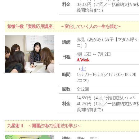
料金
80,850円（24回／一括前納支払※
義開始前まで）
紫微斗数「実践応用講座」 ～変化していく人の一生を読む～
赤見（あかみ）淑子【マダム呼々
講師
コ）】
4月 16日 ～ 7月 2日
日程
A Week
（
土
）
時間
15：20～16：40／17：00～18：20
2コマ）
回数
全12回
14,850円（4回／分割支払い）×3
料金
41,250円（12回／一括前納支払※
義開始前まで）
九星術Ⅱ ～開運占術の活用法を学ぶ～
講師
澤田 昌征