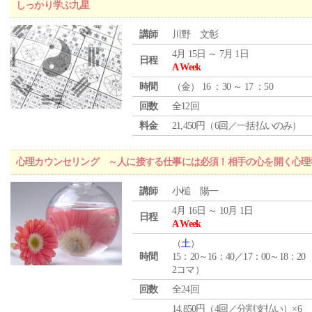
しっかり学ぶ九星
講師
川野 文彰
4月 15日 ～ 7月 1日
日程
A Week
時間
（
金
） 16 ：30 ～ 17 ：50
回数
全12回
料金
21,450円（6回／一括払いのみ）
心理カウンセリング ～人に接する仕事には必須！相手の心を開く心理
講師
小槌 陽一
4月 16日 ～ 10月 1日
日程
A Week
（
土
）
時間
15：20～16：40／17：00～18：20
2コマ）
回数
全24回
14,850円（4回／分割支払い）×6