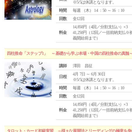
※5/5は休講となります。
時間
毎週 （
木
） 14 ：50 ～ 16 ：10
回数
全12回
14,850円（4回／分割支払い）×3
料金
41,250円（12回／一括前納支払※
義開始前まで）
四柱推命「ステップ1」 ～基礎から学ぶ本場・中国の四柱推命の真髄
講師
澤田 昌征
4月 7日 ～ 6月 30日
日程
※5/5は休講となります。
時間
毎週 （
木
） 14 ：50 ～ 16 ：10
回数
全12回
14,850円（4回／分割支払い）×3
料金
41,250円（12回／一括前納支払※
義開始前まで）
タロット・カード初級実習 ～様々な展開法とリーディングの極意を身