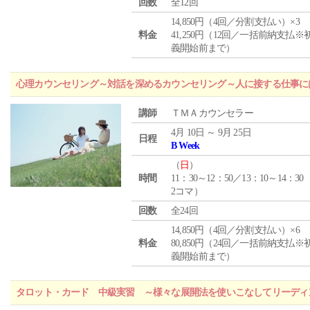
回数
全12回
14,850円（4回／分割支払い）×3
料金
41,250円（12回／一括前納支払※
義開始前まで）
心理カウンセリング～対話を深めるカウンセリング～人に接する仕事には
講師
ＴＭＡカウンセラー
4月 10日 ～ 9月 25日
日程
B Week
（
日
）
時間
11：30～12：50／13：10～14：30
2コマ）
回数
全24回
14,850円（4回／分割支払い）×6
料金
80,850円（24回／一括前納支払※
義開始前まで）
タロット・カード 中級実習 ～様々な展開法を使いこなしてリーディ