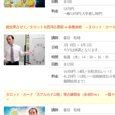
回数
全1回
5,870円
料金
一般5,870円/入学者5,280円
総合実占ゼミ／タロット＆西洋占星術 or 各種命術 ～タロット・カ
講師
森信 彰雄
3月 10日 ～ 6月 2日
日程
※5/5は休講となります。
時間
毎週 （
木
） 14 ：50 ～ 16 ：10
回数
全12回
14,850円（4回／分割支払い）×3
料金
41,250円（12回／一括前納支払※
義開始前まで）
タロット・カード「大アルカナ22枚」実占練習会（全4回Ver.） ～
～
講師
森信 彰雄