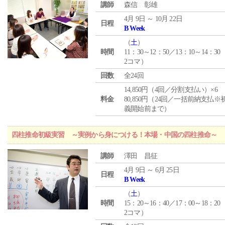
講師
森信 彰雄
4月 9日 ～ 10月 22日
日程
B Week
（
土
）
時間
11：30～12：50／13：10～14：30
2コマ）
回数
全24回
14,850円（4回／分割支払い）×6
料金
80,850円（24回／一括前納支払※
義開始前まで）
四柱推命初級実習 ～実例から身につける！本場・中国の四柱推命～
講師
澤田 昌征
4月 9日 ～ 6月 25日
日程
B Week
（
土
）
時間
15：20～16：40／17：00～18：20
2コマ）