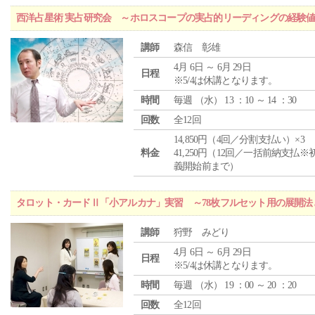
西洋占星術 実占研究会 ～ホロスコープの実占的リーディングの経験
講師
森信 彰雄
4月 6日 ～ 6月 29日
日程
※5/4は休講となります。
時間
毎週 （
水
） 13 ：10 ～ 14 ：30
回数
全12回
14,850円（4回／分割支払い）×3
料金
41,250円（12回／一括前納支払※
義開始前まで）
タロット・カードⅡ「小アルカナ」実習 ～78枚フルセット用の展開
講師
狩野 みどり
4月 6日 ～ 6月 29日
日程
※5/4は休講となります。
時間
毎週 （
水
） 19 ：00 ～ 20 ：20
回数
全12回