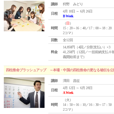
講師
狩野 みどり
4月 10日 ～ 6月 26日
日程
B Week
（
日
）
時間
15：20～16：40／17：00～18：20
2コマ）
回数
全12回
14,850円（4回／分割支払い）×3
料金
41,250円（12回／一括前納支払※
義開始前まで）
四柱推命ブラッシュアップ ～本場・中国の四柱推命の更なる秘伝を公
講師
澤田 昌征
4月 12日 ～ 6月 28日
日程
A Week
（
火
）
時間
14：50～16：10／16：30～17：50
2コマ）