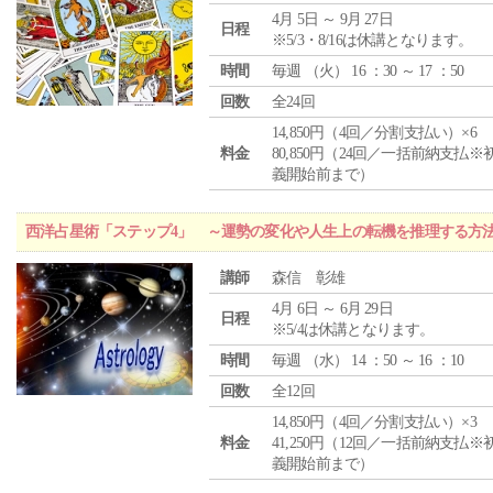
4月 5日 ～ 9月 27日
日程
※5/3・8/16は休講となります。
時間
毎週 （
火
） 16 ：30 ～ 17 ：50
回数
全24回
14,850円（4回／分割支払い）×6
料金
80,850円（24回／一括前納支払※
義開始前まで）
西洋占星術「ステップ4」 ～運勢の変化や人生上の転機を推理する方
講師
森信 彰雄
4月 6日 ～ 6月 29日
日程
※5/4は休講となります。
時間
毎週 （
水
） 14 ：50 ～ 16 ：10
回数
全12回
14,850円（4回／分割支払い）×3
料金
41,250円（12回／一括前納支払※
義開始前まで）