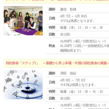
講師
森信 彰雄
4月 7日 ～ 6月 30日
日程
※5/5は休講となります。
時間
毎週 （
木
） 13 ：10 ～ 14 ：30
回数
全12回
14,850円（4回／分割支払い）×3
料金
41,250円（12回／一括前納支払※
義開始前まで）
四柱推命「ステップ2」 ～基礎から学ぶ本場・中国の四柱推命の真髄
講師
澤田 昌征
4月 8日 ～ 7月 1日
日程
※4/29は休講となります。
時間
毎週 （
金
） 14 ：50 ～ 16 ：10
回数
全12回
14,850円（4回／分割支払い）×3