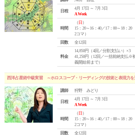
4月 17日 ～ 7月 3日
日程
A Week
（
日
）
時間
15：20～16：40／17：00～18：20
2コマ）
回数
全12回
14,850円（4回／分割支払い）×3
料金
41,250円（12回／一括前納支払※
義開始前まで）
西洋占星術中級実習 ～ホロスコープ・リーディングの技術と表現力を
講師
狩野 みどり
4月 17日 ～ 7月 3日
日程
A Week
（
日
）
時間
15：20～16：40／17：00～18：20
2コマ）
回数
全12回