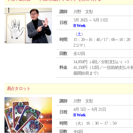
講師
川野 文彰
3月 26日 ～ 6月 11日
日程
B Week
（
土
）
時間
15：20～16：40／17：00～18：20
2コマ）
回数
全12回
14,850円（4回／分割支払い）×3
料金
41,250円（12回／一括前納支払※
義開始前まで）
易占タロット
講師
川野 文彰
4月 5日 ～ 6月 21日
日程
B Week
時間
（
火
） 16 ：30 ～ 17 ：50
回数
全6回