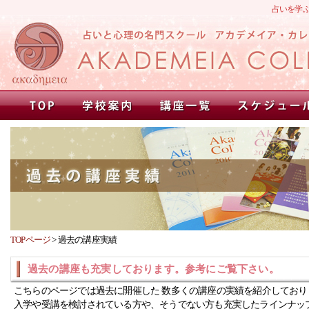
占いを学
TOPページ
>
過去の講座実績
過去の講座も充実しております。参考にご覧下さい。
こちらのページでは過去に開催した 数多くの講座の実績を紹介しており
入学や受講を検討されている方や、そうでない方も充実したラインナッ