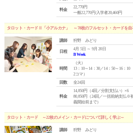
22,770円
料金
一般22,770円/入学者20,460円
タロット・カードⅡ「小アルカナ」 ～78枚のフルセット・カードを自
講師
狩野 みどり
4月 5日 ～ 9月 20日
日程
B Week
（
火
）
時間
13：10～14：30／14：50～16：10
2コマ）
回数
全24回
14,850円（4回／分割支払い）×6
料金
80,850円（24回／一括前納支払※
義開始前まで）
タロット・カード ～22枚のメイン・カードについて詳しく学ぶ～
講師
狩野 みどり