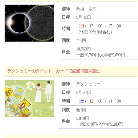
講師
芳垣 宗久
日程
5月 15日
（
日
） 13 ：00 ～ 17 ：00
時間
（休憩20分1回含む）
回数
全1回
10,760円
料金
一般10,760円/入学者9,680円
ラクシュミーのタロット・カードで恋愛問題を読む
講師
ラクシュミー
日程
5月 21日
時間
（
土
） 12 ：00 ～ 14 ：00
回数
全1回
5,870円
料金
一般5,870円/入学者5,280円