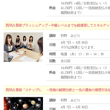
14,850円（4回／分割支払い）×3
料金
41,250円（12回／一括前納支払※
義開始前まで）
西洋占星術ブラッシュアップ～中級レベルまでを総復習してスキルアッ
講師
狩野 みどり
4月 7日 ～ 6月 30日
日程
※5/5は休講となります。
時間
毎週 （
木
） 13 ：10 ～ 14 ：30
回数
全12回
14,850円（4回／分割支払い）×3
料金
41,250円（12回／一括前納支払※
義開始前まで）
西洋占星術「ステップ3」 ～性格の細密分析と一生の運命の推理方法
講師
狩野 みどり
4月 7日 ～ 6月 30日
日程