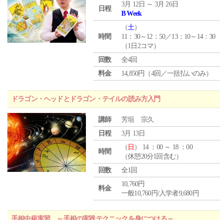
3月 12日 ～ 3月 26日
日程
B Week
（
土
）
時間
11：30～12：50／13：10～14：30
（1日2コマ）
回数
全4回
料金
14,850円（4回／一括払いのみ）
ドラゴン・ヘッドとドラゴン・テイルの読み方入門
講師
芳垣 宗久
日程
3月 13日
（
日
） 14 ：00 ～ 18 ：00
時間
（休憩20分1回含む）
回数
全1回
10,760円
料金
一般10,760円/入学者9,680円
手相中級実習 ～手相の実践テクニックを身につける～