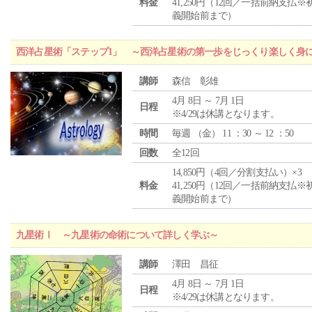
料金
41,250円（12回／一括前納支払※
義開始前まで）
西洋占星術「ステップ1」 ～西洋占星術の第一歩をじっくり楽しく身
講師
森信 彰雄
4月 8日 ～ 7月 1日
日程
※4/29は休講となります。
時間
毎週 （
金
） 11 ：30 ～ 12 ：50
回数
全12回
14,850円（4回／分割支払い）×3
料金
41,250円（12回／一括前納支払※
義開始前まで）
九星術Ⅰ ～九星術の命術について詳しく学ぶ～
講師
澤田 昌征
4月 8日 ～ 7月 1日
日程
※4/29は休講となります。