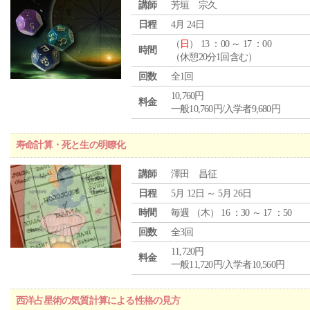
講師
芳垣 宗久
日程
4月 24日
（
日
） 13 ：00 ～ 17 ：00
時間
（休憩20分1回含む）
回数
全1回
10,760円
料金
一般10,760円/入学者9,680円
寿命計算・死と生の明瞭化
講師
澤田 昌征
日程
5月 12日 ～ 5月 26日
時間
毎週 （
木
） 16 ：30 ～ 17 ：50
回数
全3回
11,720円
料金
一般11,720円/入学者10,560円
西洋占星術の気質計算による性格の見方