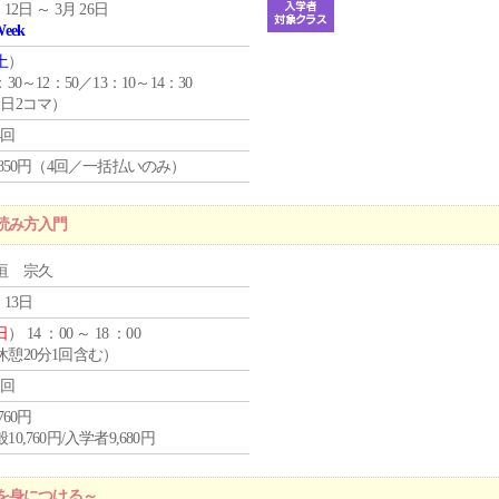
 12日 ～ 3月 26日
Week
土
）
：30～12：50／13：10～14：30
1日2コマ）
4回
4,850円（4回／一括払いのみ）
読み方入門
垣 宗久
 13日
日
） 14 ：00 ～ 18 ：00
休憩20分1回含む）
1回
,760円
10,760円/入学者9,680円
を身につける～