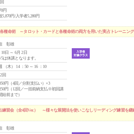
1回
870円
5,870円/入学者5,280円
r 各種命術 ～タロット・カードと各種命術の両方を用いた実占トレーニン
信 彰雄
 10日 ～ 6月 2日
5/5は休講となります。
週 （
木
） 14 ：50 ～ 16 ：10
12回
4,850円（4回／分割支払い）×3
1,250円（12回／一括前納支払※初回講
開始前まで）
占練習会（全4回Ver.） ～様々な展開法を使いこなしリーディング練習を継
信 彰雄