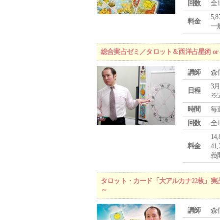
回数
全
5,
料金
一般
総合実占ゼミ／タロット＆西洋占星術 o
講師
森
3月
日程
※
時間
毎
回数
全
1
料金
4
義
タロット・カード「大アルカナ22枚」実
～
講師
森