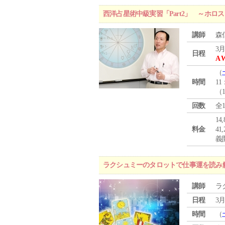
西洋占星術中級実習「Part2」 ～ホ
講師
森
3月
日程
A 
（
時間
11
（
回数
全
1
料金
4
義
ラクシュミーのタロットで仕事運を読み
講師
ラ
日程
3月
時間
（