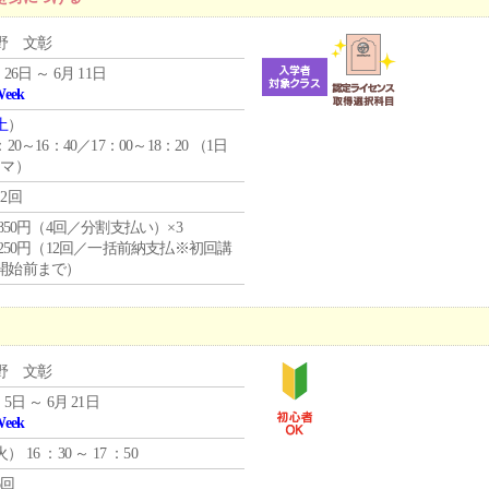
野 文彰
 26日 ～ 6月 11日
Week
土
）
：20～16：40／17：00～18：20 （1日
コマ）
12回
4,850円（4回／分割支払い）×3
1,250円（12回／一括前納支払※初回講
開始前まで）
野 文彰
 5日 ～ 6月 21日
Week
火
） 16 ：30 ～ 17 ：50
6回