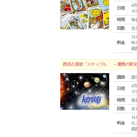
4月
日程
※
時間
毎
回数
全
1
料金
8
義
西洋占星術「ステップ4」 ～運勢の変
講師
森
4月
日程
※
時間
毎
回数
全
1
料金
4
義