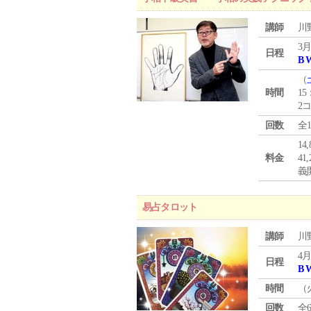
講師
川
3月
日程
B 
（
時間
15
2
回数
全
1
料金
4
義
易占タロット
講師
川
4月
日程
B 
時間
（
回数
全