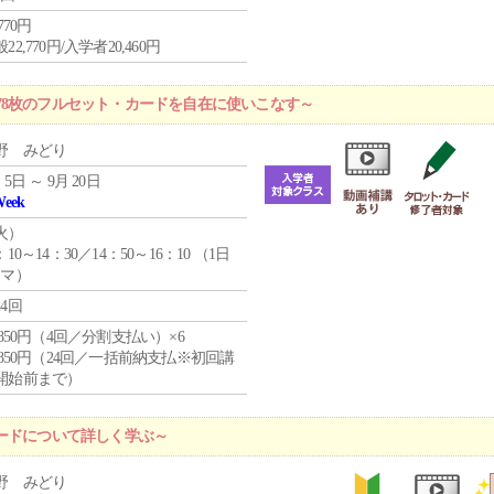
,770円
22,770円/入学者20,460円
78枚のフルセット・カードを自在に使いこなす～
野 みどり
 5日 ～ 9月 20日
Week
火
）
：10～14：30／14：50～16：10 （1日
コマ）
24回
4,850円（4回／分割支払い）×6
0,850円（24回／一括前納支払※初回講
開始前まで）
ードについて詳しく学ぶ～
野 みどり