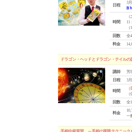
3月
日程
B 
（
時間
11
（
回数
全
料金
1
ドラゴン・ヘッドとドラゴン・テイルの
講師
芳
日程
3月
（
時間
（
回数
全
10
料金
一般
手相中級実習 ～手相の実践テクニック