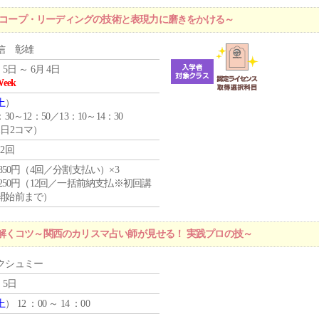
ロスコープ・リーディングの技術と表現力に磨きをかける～
信 彰雄
 5日 ～ 6月 4日
Week
土
）
：30～12：50／13：10～14：30
1日2コマ）
12回
4,850円（4回／分割支払い）×3
1,250円（12回／一括前納支払※初回講
開始前まで）
解くコツ～関西のカリスマ占い師が見せる！ 実践プロの技～
クシュミー
 5日
土
） 12 ：00 ～ 14 ：00