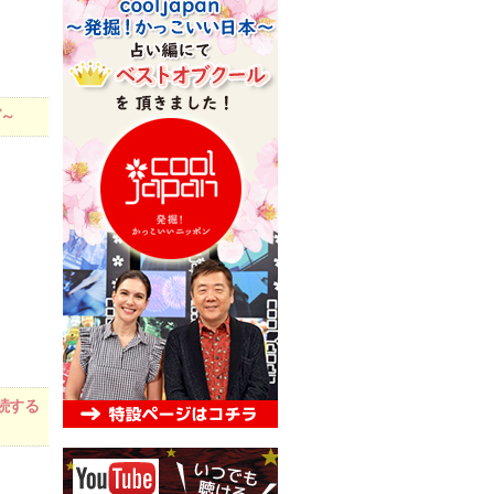
グ～
続する