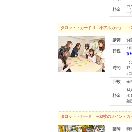
22
料金
一般
タロット・カードⅡ「小アルカナ」 ～
講師
狩
4月
日程
B 
（
時間
13
2
回数
全
1
料金
8
義
タロット・カード ～22枚のメイン・カ
講師
狩