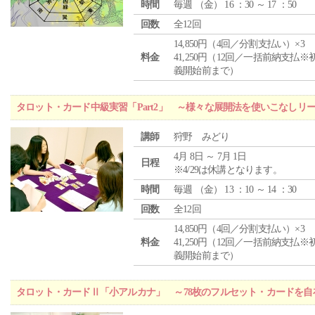
時間
毎週 （
金
） 16 ：30 ～ 17 ：50
回数
全12回
14,850円（4回／分割支払い）×3
料金
41,250円（12回／一括前納支払※
義開始前まで）
タロット・カード中級実習「Part2」 ～様々な展開法を使いこなしリ
講師
狩野 みどり
4月 8日 ～ 7月 1日
日程
※4/29は休講となります。
時間
毎週 （
金
） 13 ：10 ～ 14 ：30
回数
全12回
14,850円（4回／分割支払い）×3
料金
41,250円（12回／一括前納支払※
義開始前まで）
タロット・カードⅡ「小アルカナ」 ～78枚のフルセット・カードを自