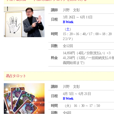
講師
川野 文彰
3月 26日 ～ 6月 11日
日程
B Week
（
土
）
時間
15：20～16：40／17：00～18：20
2コマ）
回数
全12回
14,850円（4回／分割支払い）×3
料金
41,250円（12回／一括前納支払※
義開始前まで）
易占タロット
講師
川野 文彰
4月 5日 ～ 6月 21日
日程
B Week
時間
（
火
） 16 ：30 ～ 17 ：50
回数
全6回