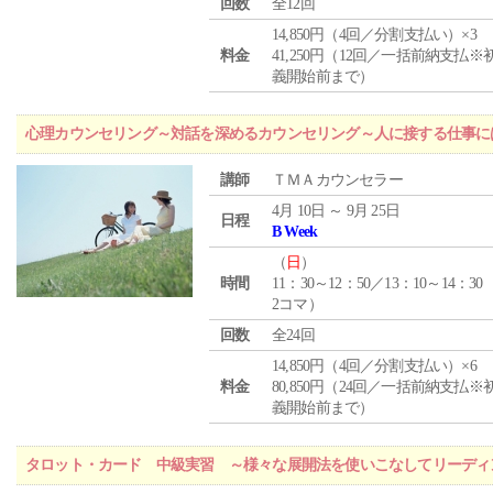
回数
全12回
14,850円（4回／分割支払い）×3
料金
41,250円（12回／一括前納支払※
義開始前まで）
心理カウンセリング～対話を深めるカウンセリング～人に接する仕事には
講師
ＴＭＡカウンセラー
4月 10日 ～ 9月 25日
日程
B Week
（
日
）
時間
11：30～12：50／13：10～14：30
2コマ）
回数
全24回
14,850円（4回／分割支払い）×6
料金
80,850円（24回／一括前納支払※
義開始前まで）
タロット・カード 中級実習 ～様々な展開法を使いこなしてリーディ