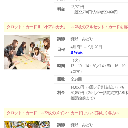
22,770円
料金
一般22,770円/入学者20,460円
タロット・カードⅡ「小アルカナ」 ～78枚のフルセット・カードを自
講師
狩野 みどり
4月 5日 ～ 9月 20日
日程
B Week
（
火
）
時間
13：10～14：30／14：50～16：10
2コマ）
回数
全24回
14,850円（4回／分割支払い）×6
料金
80,850円（24回／一括前納支払※
義開始前まで）
タロット・カード ～22枚のメイン・カードについて詳しく学ぶ～
講師
狩野 みどり