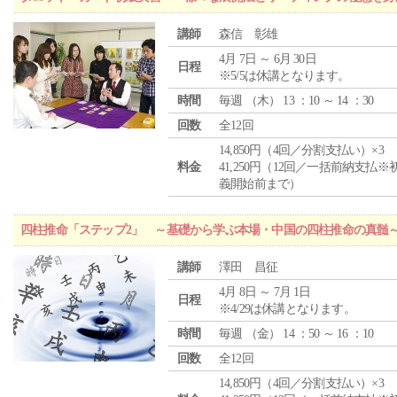
講師
森信 彰雄
4月 7日 ～ 6月 30日
日程
※5/5は休講となります。
時間
毎週 （
木
） 13 ：10 ～ 14 ：30
回数
全12回
14,850円（4回／分割支払い）×3
料金
41,250円（12回／一括前納支払※
義開始前まで）
四柱推命「ステップ2」 ～基礎から学ぶ本場・中国の四柱推命の真髄
講師
澤田 昌征
4月 8日 ～ 7月 1日
日程
※4/29は休講となります。
時間
毎週 （
金
） 14 ：50 ～ 16 ：10
回数
全12回
14,850円（4回／分割支払い）×3