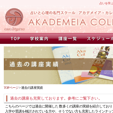
占いを学
TOPページ
>
過去の講座実績
過去の講座も充実しております。参考にご覧下さい。
こちらのページでは過去に開催した 数多くの講座の実績を紹介しており
入学や受講を検討されている方や、そうでない方も充実したラインナッ