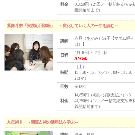
料金
80,850円（24回／一括前納支払※
義開始前まで）
紫微斗数「実践応用講座」 ～変化していく人の一生を読む～
赤見（あかみ）淑子【マダム呼々
講師
コ）】
4月 16日 ～ 7月 2日
日程
A Week
（
土
）
時間
15：20～16：40／17：00～18：20
2コマ）
回数
全12回
14,850円（4回／分割支払い）×3
料金
41,250円（12回／一括前納支払※
義開始前まで）
九星術Ⅱ ～開運占術の活用法を学ぶ～
講師
澤田 昌征