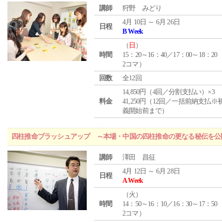
講師
狩野 みどり
4月 10日 ～ 6月 26日
日程
B Week
（
日
）
時間
15：20～16：40／17：00～18：20
2コマ）
回数
全12回
14,850円（4回／分割支払い）×3
料金
41,250円（12回／一括前納支払※
義開始前まで）
四柱推命ブラッシュアップ ～本場・中国の四柱推命の更なる秘伝を公
講師
澤田 昌征
4月 12日 ～ 6月 28日
日程
A Week
（
火
）
時間
14：50～16：10／16：30～17：50
2コマ）