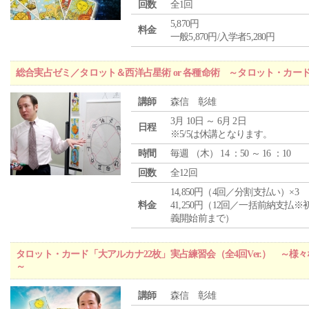
回数
全1回
5,870円
料金
一般5,870円/入学者5,280円
総合実占ゼミ／タロット＆西洋占星術 or 各種命術 ～タロット・カ
講師
森信 彰雄
3月 10日 ～ 6月 2日
日程
※5/5は休講となります。
時間
毎週 （
木
） 14 ：50 ～ 16 ：10
回数
全12回
14,850円（4回／分割支払い）×3
料金
41,250円（12回／一括前納支払※
義開始前まで）
タロット・カード「大アルカナ22枚」実占練習会（全4回Ver.） ～
～
講師
森信 彰雄