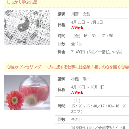
しっかり学ぶ九星
講師
川野 文彰
4月 15日 ～ 7月 1日
日程
A Week
時間
（
金
） 16 ：30 ～ 17 ：50
回数
全12回
料金
21,450円（6回／一括払いのみ）
心理カウンセリング ～人に接する仕事には必須！相手の心を開く心理
講師
小槌 陽一
4月 16日 ～ 10月 1日
日程
A Week
（
土
）
時間
15：20～16：40／17：00～18：20
2コマ）
回数
全24回
14,850円（4回／分割支払い）×6