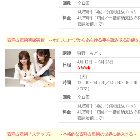
回数
全12回
14,850円（4回／分割支払い）×3
料金
41,250円（12回／一括前納支払※
義開始前まで）
西洋占星術初級実習 ～ホロスコープからあらゆる事を読み取る訓練を
講師
狩野 みどり
4月 12日 ～ 6月 28日
日程
A Week
（
火
）
時間
13：10～14：30／14：50～16：10
2コマ）
回数
全12回
14,850円（4回／分割支払い）×3
料金
41,250円（12回／一括前納支払※
義開始前まで）
西洋占星術「ステップ2」 ～本格的な西洋占星術の世界に参入する～