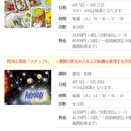
4月 5日 ～ 9月 27日
日程
※5/3・8/16は休講となります。
時間
毎週 （
火
） 16 ：30 ～ 17 ：50
回数
全24回
14,850円（4回／分割支払い）×6
料金
80,850円（24回／一括前納支払※
義開始前まで）
西洋占星術「ステップ4」 ～運勢の変化や人生上の転機を推理する方
講師
森信 彰雄
4月 6日 ～ 6月 29日
日程
※5/4は休講となります。
時間
毎週 （
水
） 14 ：50 ～ 16 ：10
回数
全12回
14,850円（4回／分割支払い）×3
料金
41,250円（12回／一括前納支払※
義開始前まで）