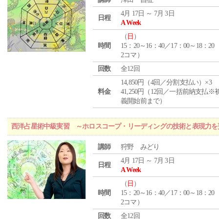
4月 17日 ～ 7月 3日
日程
A Week
（
日
）
時間
15：20～16：40／17：00～18：20
2コマ）
回数
全12回
14,850円（4回／分割支払い）×3
料金
41,250円（12回／一括前納支払※
義開始前まで）
西洋占星術中級実習 ～ホロスコープ・リーディングの技術と表現力を
講師
狩野 みどり
4月 17日 ～ 7月 3日
日程
A Week
（
日
）
時間
15：20～16：40／17：00～18：20
2コマ）
回数
全12回