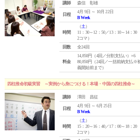
講師
森信 彰雄
4月 9日 ～ 10月 22日
日程
B Week
（
土
）
時間
11：30～12：50／13：10～14：30
2コマ）
回数
全24回
14,850円（4回／分割支払い）×6
料金
80,850円（24回／一括前納支払※
義開始前まで）
四柱推命初級実習 ～実例から身につける！本場・中国の四柱推命～
講師
澤田 昌征
4月 9日 ～ 6月 25日
日程
B Week
（
土
）
時間
15：20～16：40／17：00～18：20
2コマ）