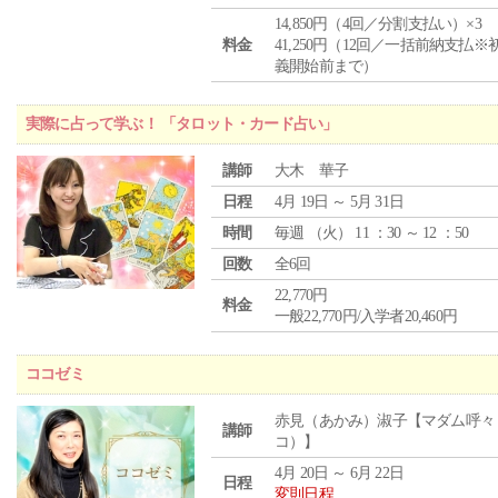
14,850円（4回／分割支払い）×3
料金
41,250円（12回／一括前納支払※
義開始前まで）
実際に占って学ぶ！ 「タロット・カード占い」
講師
大木 華子
日程
4月 19日 ～ 5月 31日
時間
毎週 （
火
） 11 ：30 ～ 12 ：50
回数
全6回
22,770円
料金
一般22,770円/入学者20,460円
ココゼミ
赤見（あかみ）淑子【マダム呼々
講師
コ）】
4月 20日 ～ 6月 22日
日程
変則日程