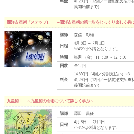
料金
41,250円（12回／一括前納支払※
義開始前まで）
西洋占星術「ステップ1」 ～西洋占星術の第一歩をじっくり楽しく身
講師
森信 彰雄
4月 8日 ～ 7月 1日
日程
※4/29は休講となります。
時間
毎週 （
金
） 11 ：30 ～ 12 ：50
回数
全12回
14,850円（4回／分割支払い）×3
料金
41,250円（12回／一括前納支払※
義開始前まで）
九星術Ⅰ ～九星術の命術について詳しく学ぶ～
講師
澤田 昌征
4月 8日 ～ 7月 1日
日程
※4/29は休講となります。