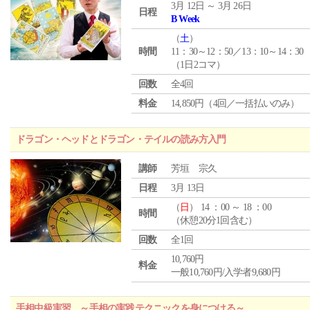
3月 12日 ～ 3月 26日
日程
B Week
（
土
）
時間
11：30～12：50／13：10～14：30
（1日2コマ）
回数
全4回
料金
14,850円（4回／一括払いのみ）
ドラゴン・ヘッドとドラゴン・テイルの読み方入門
講師
芳垣 宗久
日程
3月 13日
（
日
） 14 ：00 ～ 18 ：00
時間
（休憩20分1回含む）
回数
全1回
10,760円
料金
一般10,760円/入学者9,680円
手相中級実習 ～手相の実践テクニックを身につける～