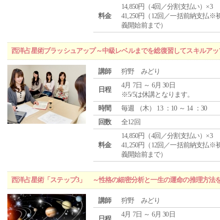
14,850円（4回／分割支払い）×3
料金
41,250円（12回／一括前納支払※
義開始前まで）
西洋占星術ブラッシュアップ～中級レベルまでを総復習してスキルアッ
講師
狩野 みどり
4月 7日 ～ 6月 30日
日程
※5/5は休講となります。
時間
毎週 （
木
） 13 ：10 ～ 14 ：30
回数
全12回
14,850円（4回／分割支払い）×3
料金
41,250円（12回／一括前納支払※
義開始前まで）
西洋占星術「ステップ3」 ～性格の細密分析と一生の運命の推理方法
講師
狩野 みどり
4月 7日 ～ 6月 30日
日程