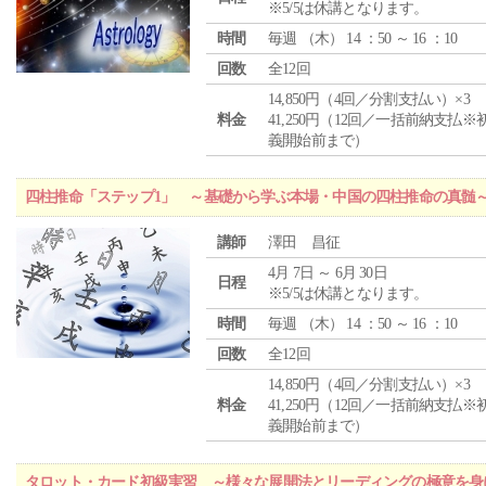
※5/5は休講となります。
時間
毎週 （
木
） 14 ：50 ～ 16 ：10
回数
全12回
14,850円（4回／分割支払い）×3
料金
41,250円（12回／一括前納支払※
義開始前まで）
四柱推命「ステップ1」 ～基礎から学ぶ本場・中国の四柱推命の真髄
講師
澤田 昌征
4月 7日 ～ 6月 30日
日程
※5/5は休講となります。
時間
毎週 （
木
） 14 ：50 ～ 16 ：10
回数
全12回
14,850円（4回／分割支払い）×3
料金
41,250円（12回／一括前納支払※
義開始前まで）
タロット・カード初級実習 ～様々な展開法とリーディングの極意を身