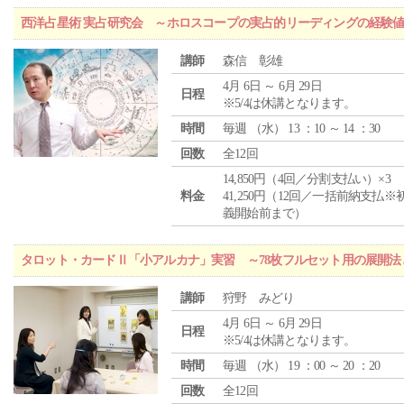
西洋占星術 実占研究会 ～ホロスコープの実占的リーディングの経験
講師
森信 彰雄
4月 6日 ～ 6月 29日
日程
※5/4は休講となります。
時間
毎週 （
水
） 13 ：10 ～ 14 ：30
回数
全12回
14,850円（4回／分割支払い）×3
料金
41,250円（12回／一括前納支払※
義開始前まで）
タロット・カードⅡ「小アルカナ」実習 ～78枚フルセット用の展開
講師
狩野 みどり
4月 6日 ～ 6月 29日
日程
※5/4は休講となります。
時間
毎週 （
水
） 19 ：00 ～ 20 ：20
回数
全12回