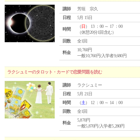
講師
芳垣 宗久
日程
5月 15日
（
日
） 13 ：00 ～ 17 ：00
時間
（休憩20分1回含む）
回数
全1回
10,760円
料金
一般10,760円/入学者9,680円
ラクシュミーのタロット・カードで恋愛問題を読む
講師
ラクシュミー
日程
5月 21日
時間
（
土
） 12 ：00 ～ 14 ：00
回数
全1回
5,870円
料金
一般5,870円/入学者5,280円