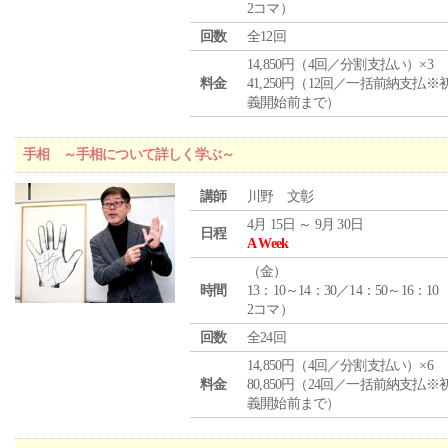
2コマ）
回数
全12回
14,850円（4回／分割支払い）×3
料金
41,250円（12回／一括前納支払※
義開始前まで）
手相 ～手相について詳しく学ぶ～
講師
川野 文彰
4月 15日 ～ 9月 30日
日程
A Week
（
金
）
時間
13：10～14：30／14：50～16：10
2コマ）
回数
全24回
14,850円（4回／分割支払い）×6
料金
80,850円（24回／一括前納支払※
義開始前まで）