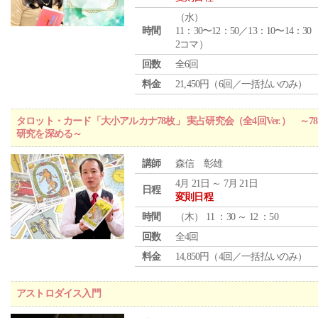
（
水
）
時間
11：30〜12：50／13：10〜14：30
2コマ）
回数
全6回
料金
21,450円（6回／一括払いのみ）
タロット・カード「大小アルカナ78枚」 実占研究会（全4回Ver.） 
研究を深める～
講師
森信 彰雄
4月 21日 ～ 7月 21日
日程
変則日程
時間
（
木
） 11 ：30 ～ 12 ：50
回数
全4回
料金
14,850円（4回／一括払いのみ）
アストロダイス入門