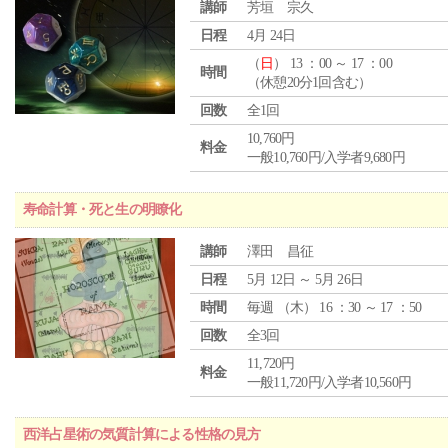
講師
芳垣 宗久
日程
4月 24日
（
日
） 13 ：00 ～ 17 ：00
時間
（休憩20分1回含む）
回数
全1回
10,760円
料金
一般10,760円/入学者9,680円
寿命計算・死と生の明瞭化
講師
澤田 昌征
日程
5月 12日 ～ 5月 26日
時間
毎週 （
木
） 16 ：30 ～ 17 ：50
回数
全3回
11,720円
料金
一般11,720円/入学者10,560円
西洋占星術の気質計算による性格の見方