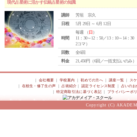
現代占星術に活かす伝統占星術の知識
講師
芳垣 宗久
日程
5月 29日 ～ 6月 12日
毎週 （
日
）
時間
11：30～12：50／13：10～14：30
2コマ）
回数
全6回
料金
21,450円（6回／一括支払いのみ）
｜
会社概要
｜
学校案内
｜
初めての方へ
｜
講座一覧
｜
ス
｜
在校生・修了生の声
｜
占術紹介
｜
認定ライセンス制度
｜
占いのお
｜
特定商取引法に基づく表記
｜
プライバシーポ
Copyright (C) AKADEM