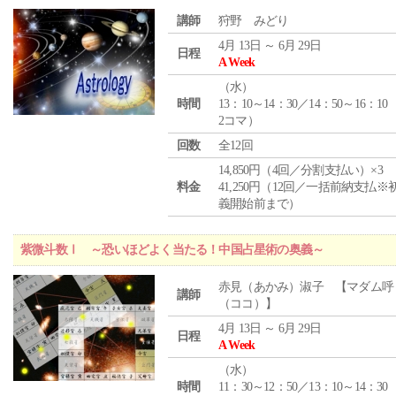
講師
狩野 みどり
4月 13日 ～ 6月 29日
日程
A Week
（
水
）
時間
13：10～14：30／14：50～16：10
2コマ）
回数
全12回
14,850円（4回／分割支払い）×3
料金
41,250円（12回／一括前納支払※
義開始前まで）
紫微斗数Ⅰ ～恐いほどよく当たる！中国占星術の奥義～
赤見（あかみ）淑子 【マダム呼
講師
（ココ）】
4月 13日 ～ 6月 29日
日程
A Week
（
水
）
時間
11：30～12：50／13：10～14：30