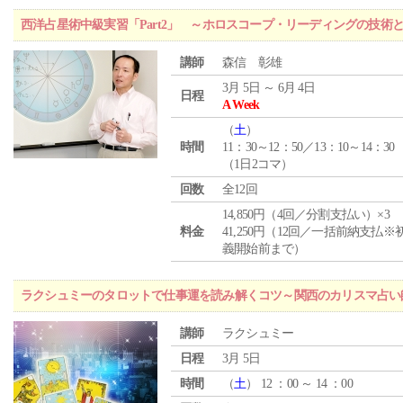
西洋占星術中級実習「Part2」 ～ホロスコープ・リーディングの技術
講師
森信 彰雄
3月 5日 ～ 6月 4日
日程
A Week
（
土
）
時間
11：30～12：50／13：10～14：30
（1日2コマ）
回数
全12回
14,850円（4回／分割支払い）×3
料金
41,250円（12回／一括前納支払※
義開始前まで）
ラクシュミーのタロットで仕事運を読み解くコツ～関西のカリスマ占い
講師
ラクシュミー
日程
3月 5日
時間
（
土
） 12 ：00 ～ 14 ：00