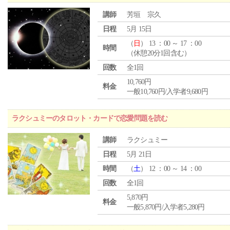
講師
芳垣 宗久
日程
5月 15日
（
日
） 13 ：00 ～ 17 ：00
時間
（休憩20分1回含む）
回数
全1回
10,760円
料金
一般10,760円/入学者9,680円
ラクシュミーのタロット・カードで恋愛問題を読む
講師
ラクシュミー
日程
5月 21日
時間
（
土
） 12 ：00 ～ 14 ：00
回数
全1回
5,870円
料金
一般5,870円/入学者5,280円