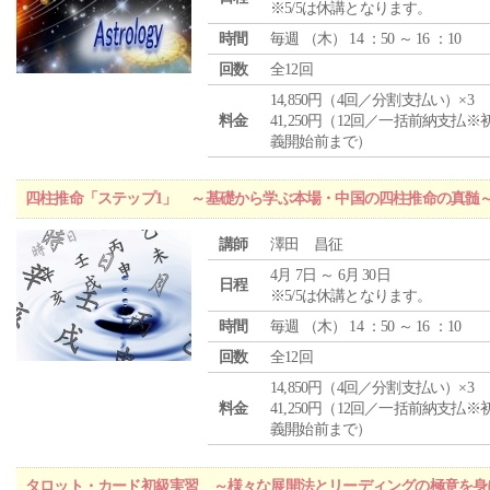
※5/5は休講となります。
時間
毎週 （
木
） 14 ：50 ～ 16 ：10
回数
全12回
14,850円（4回／分割支払い）×3
料金
41,250円（12回／一括前納支払※
義開始前まで）
四柱推命「ステップ1」 ～基礎から学ぶ本場・中国の四柱推命の真髄
講師
澤田 昌征
4月 7日 ～ 6月 30日
日程
※5/5は休講となります。
時間
毎週 （
木
） 14 ：50 ～ 16 ：10
回数
全12回
14,850円（4回／分割支払い）×3
料金
41,250円（12回／一括前納支払※
義開始前まで）
タロット・カード初級実習 ～様々な展開法とリーディングの極意を身