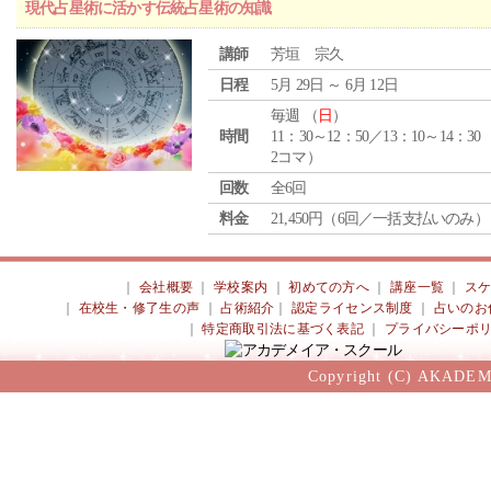
現代占星術に活かす伝統占星術の知識
講師
芳垣 宗久
日程
5月 29日 ～ 6月 12日
毎週 （
日
）
時間
11：30～12：50／13：10～14：30
2コマ）
回数
全6回
料金
21,450円（6回／一括支払いのみ）
｜
会社概要
｜
学校案内
｜
初めての方へ
｜
講座一覧
｜
ス
｜
在校生・修了生の声
｜
占術紹介
｜
認定ライセンス制度
｜
占いのお
｜
特定商取引法に基づく表記
｜
プライバシーポ
Copyright (C) AKADEM