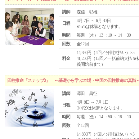
講師
森信 彰雄
4月 7日 ～ 6月 30日
日程
※5/5は休講となります。
時間
毎週 （
木
） 13 ：10 ～ 14 ：30
回数
全12回
14,850円（4回／分割支払い）×3
料金
41,250円（12回／一括前納支払※
義開始前まで）
四柱推命「ステップ2」 ～基礎から学ぶ本場・中国の四柱推命の真髄
講師
澤田 昌征
4月 8日 ～ 7月 1日
日程
※4/29は休講となります。
時間
毎週 （
金
） 14 ：50 ～ 16 ：10
回数
全12回
14,850円（4回／分割支払い）×3