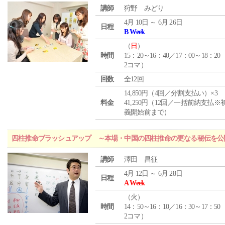
講師
狩野 みどり
4月 10日 ～ 6月 26日
日程
B Week
（
日
）
時間
15：20～16：40／17：00～18：20
2コマ）
回数
全12回
14,850円（4回／分割支払い）×3
料金
41,250円（12回／一括前納支払※
義開始前まで）
四柱推命ブラッシュアップ ～本場・中国の四柱推命の更なる秘伝を公
講師
澤田 昌征
4月 12日 ～ 6月 28日
日程
A Week
（
火
）
時間
14：50～16：10／16：30～17：50
2コマ）