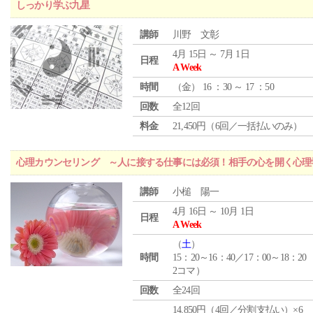
しっかり学ぶ九星
講師
川野 文彰
4月 15日 ～ 7月 1日
日程
A Week
時間
（
金
） 16 ：30 ～ 17 ：50
回数
全12回
料金
21,450円（6回／一括払いのみ）
心理カウンセリング ～人に接する仕事には必須！相手の心を開く心理
講師
小槌 陽一
4月 16日 ～ 10月 1日
日程
A Week
（
土
）
時間
15：20～16：40／17：00～18：20
2コマ）
回数
全24回
14,850円（4回／分割支払い）×6