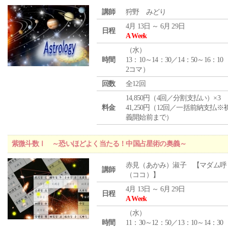
講師
狩野 みどり
4月 13日 ～ 6月 29日
日程
A Week
（
水
）
時間
13：10～14：30／14：50～16：10
2コマ）
回数
全12回
14,850円（4回／分割支払い）×3
料金
41,250円（12回／一括前納支払※
義開始前まで）
紫微斗数Ⅰ ～恐いほどよく当たる！中国占星術の奥義～
赤見（あかみ）淑子 【マダム呼
講師
（ココ）】
4月 13日 ～ 6月 29日
日程
A Week
（
水
）
時間
11：30～12：50／13：10～14：30