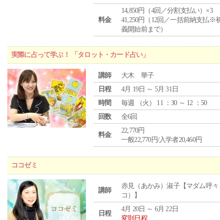
14,850円（4回／分割支払い）×3
料金
41,250円（12回／一括前納支払※
義開始前まで）
実際に占って学ぶ！ 「タロット・カード占い」
講師
大木 華子
日程
4月 19日 ～ 5月 31日
時間
毎週 （
火
） 11 ：30 ～ 12 ：50
回数
全6回
22,770円
料金
一般22,770円/入学者20,460円
ココゼミ
赤見（あかみ）淑子【マダム呼々
講師
コ）】
4月 20日 ～ 6月 22日
日程
変則日程