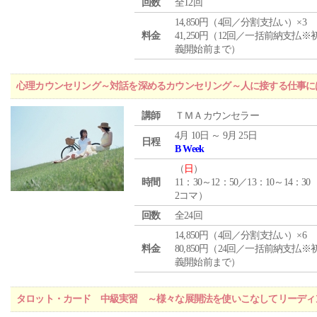
回数
全12回
14,850円（4回／分割支払い）×3
料金
41,250円（12回／一括前納支払※
義開始前まで）
心理カウンセリング～対話を深めるカウンセリング～人に接する仕事には
講師
ＴＭＡカウンセラー
4月 10日 ～ 9月 25日
日程
B Week
（
日
）
時間
11：30～12：50／13：10～14：30
2コマ）
回数
全24回
14,850円（4回／分割支払い）×6
料金
80,850円（24回／一括前納支払※
義開始前まで）
タロット・カード 中級実習 ～様々な展開法を使いこなしてリーディ