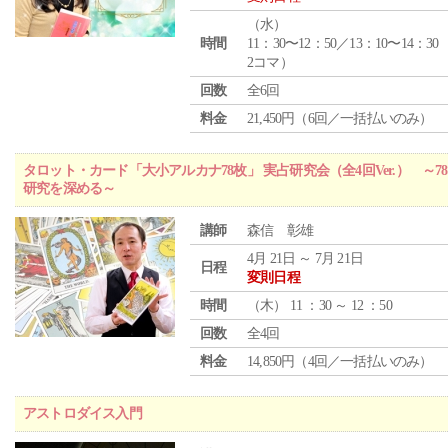
（
水
）
時間
11：30〜12：50／13：10〜14：30
2コマ）
回数
全6回
料金
21,450円（6回／一括払いのみ）
タロット・カード「大小アルカナ78枚」 実占研究会（全4回Ver.） 
研究を深める～
講師
森信 彰雄
4月 21日 ～ 7月 21日
日程
変則日程
時間
（
木
） 11 ：30 ～ 12 ：50
回数
全4回
料金
14,850円（4回／一括払いのみ）
アストロダイス入門