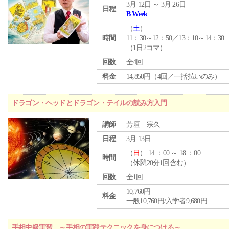
3月 12日 ～ 3月 26日
日程
B Week
（
土
）
時間
11：30～12：50／13：10～14：30
（1日2コマ）
回数
全4回
料金
14,850円（4回／一括払いのみ）
ドラゴン・ヘッドとドラゴン・テイルの読み方入門
講師
芳垣 宗久
日程
3月 13日
（
日
） 14 ：00 ～ 18 ：00
時間
（休憩20分1回含む）
回数
全1回
10,760円
料金
一般10,760円/入学者9,680円
手相中級実習 ～手相の実践テクニックを身につける～