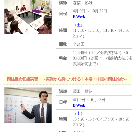
講師
森信 彰雄
4月 9日 ～ 10月 22日
日程
B Week
（
土
）
時間
11：30～12：50／13：10～14：30
2コマ）
回数
全24回
14,850円（4回／分割支払い）×6
料金
80,850円（24回／一括前納支払※
義開始前まで）
四柱推命初級実習 ～実例から身につける！本場・中国の四柱推命～
講師
澤田 昌征
4月 9日 ～ 6月 25日
日程
B Week
（
土
）
時間
15：20～16：40／17：00～18：20
2コマ）