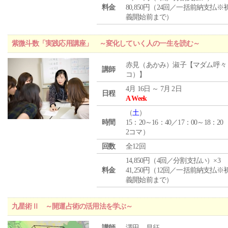
料金
80,850円（24回／一括前納支払※
義開始前まで）
紫微斗数「実践応用講座」 ～変化していく人の一生を読む～
赤見（あかみ）淑子【マダム呼々
講師
コ）】
4月 16日 ～ 7月 2日
日程
A Week
（
土
）
時間
15：20～16：40／17：00～18：20
2コマ）
回数
全12回
14,850円（4回／分割支払い）×3
料金
41,250円（12回／一括前納支払※
義開始前まで）
九星術Ⅱ ～開運占術の活用法を学ぶ～
講師
澤田 昌征