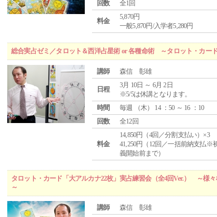
回数
全1回
5,870円
料金
一般5,870円/入学者5,280円
総合実占ゼミ／タロット＆西洋占星術 or 各種命術 ～タロット・カ
講師
森信 彰雄
3月 10日 ～ 6月 2日
日程
※5/5は休講となります。
時間
毎週 （
木
） 14 ：50 ～ 16 ：10
回数
全12回
14,850円（4回／分割支払い）×3
料金
41,250円（12回／一括前納支払※
義開始前まで）
タロット・カード「大アルカナ22枚」実占練習会（全4回Ver.） ～
～
講師
森信 彰雄