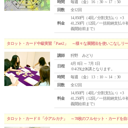
時間
毎週 （
金
） 16 ：30 ～ 17 ：50
回数
全12回
14,850円（4回／分割支払い）×3
料金
41,250円（12回／一括前納支払※
義開始前まで）
タロット・カード中級実習「Part2」 ～様々な展開法を使いこなしリ
講師
狩野 みどり
4月 8日 ～ 7月 1日
日程
※4/29は休講となります。
時間
毎週 （
金
） 13 ：10 ～ 14 ：30
回数
全12回
14,850円（4回／分割支払い）×3
料金
41,250円（12回／一括前納支払※
義開始前まで）
タロット・カードⅡ「小アルカナ」 ～78枚のフルセット・カードを自