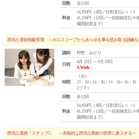
回数
全12回
14,850円（4回／分割支払い）×3
料金
41,250円（12回／一括前納支払※
義開始前まで）
西洋占星術初級実習 ～ホロスコープからあらゆる事を読み取る訓練を
講師
狩野 みどり
4月 12日 ～ 6月 28日
日程
A Week
（
火
）
時間
13：10～14：30／14：50～16：10
2コマ）
回数
全12回
14,850円（4回／分割支払い）×3
料金
41,250円（12回／一括前納支払※
義開始前まで）
西洋占星術「ステップ2」 ～本格的な西洋占星術の世界に参入する～