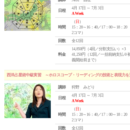
4月 17日 ～ 7月 3日
日程
A Week
（
日
）
時間
15：20～16：40／17：00～18：20
2コマ）
回数
全12回
14,850円（4回／分割支払い）×3
料金
41,250円（12回／一括前納支払※
義開始前まで）
西洋占星術中級実習 ～ホロスコープ・リーディングの技術と表現力を
講師
狩野 みどり
4月 17日 ～ 7月 3日
日程
A Week
（
日
）
時間
15：20～16：40／17：00～18：20
2コマ）
回数
全12回