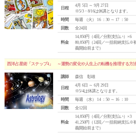
4月 5日 ～ 9月 27日
日程
※5/3・8/16は休講となります。
時間
毎週 （
火
） 16 ：30 ～ 17 ：50
回数
全24回
14,850円（4回／分割支払い）×6
料金
80,850円（24回／一括前納支払※
義開始前まで）
西洋占星術「ステップ4」 ～運勢の変化や人生上の転機を推理する方
講師
森信 彰雄
4月 6日 ～ 6月 29日
日程
※5/4は休講となります。
時間
毎週 （
水
） 14 ：50 ～ 16 ：10
回数
全12回
14,850円（4回／分割支払い）×3
料金
41,250円（12回／一括前納支払※
義開始前まで）