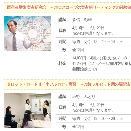
西洋占星術 実占研究会 ～ホロスコープの実占的リーディングの経験
講師
森信 彰雄
4月 6日 ～ 6月 29日
日程
※5/4は休講となります。
時間
毎週 （
水
） 13 ：10 ～ 14 ：30
回数
全12回
14,850円（4回／分割支払い）×3
料金
41,250円（12回／一括前納支払※
義開始前まで）
タロット・カードⅡ「小アルカナ」実習 ～78枚フルセット用の展開
講師
狩野 みどり
4月 6日 ～ 6月 29日
日程
※5/4は休講となります。
時間
毎週 （
水
） 19 ：00 ～ 20 ：20
回数
全12回