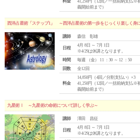
料金
41,250円（12回／一括前納支払※
義開始前まで）
西洋占星術「ステップ1」 ～西洋占星術の第一歩をじっくり楽しく身
講師
森信 彰雄
4月 8日 ～ 7月 1日
日程
※4/29は休講となります。
時間
毎週 （
金
） 11 ：30 ～ 12 ：50
回数
全12回
14,850円（4回／分割支払い）×3
料金
41,250円（12回／一括前納支払※
義開始前まで）
九星術Ⅰ ～九星術の命術について詳しく学ぶ～
講師
澤田 昌征
4月 8日 ～ 7月 1日
日程
※4/29は休講となります。