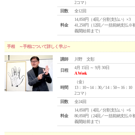
2コマ）
回数
全12回
14,850円（4回／分割支払い）×3
料金
41,250円（12回／一括前納支払※
義開始前まで）
手相 ～手相について詳しく学ぶ～
講師
川野 文彰
4月 15日 ～ 9月 30日
日程
A Week
（
金
）
時間
13：10～14：30／14：50～16：10
2コマ）
回数
全24回
14,850円（4回／分割支払い）×6
料金
80,850円（24回／一括前納支払※
義開始前まで）