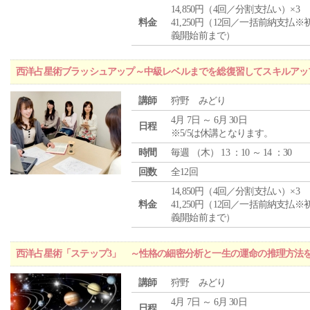
14,850円（4回／分割支払い）×3
料金
41,250円（12回／一括前納支払※
義開始前まで）
西洋占星術ブラッシュアップ～中級レベルまでを総復習してスキルアッ
講師
狩野 みどり
4月 7日 ～ 6月 30日
日程
※5/5は休講となります。
時間
毎週 （
木
） 13 ：10 ～ 14 ：30
回数
全12回
14,850円（4回／分割支払い）×3
料金
41,250円（12回／一括前納支払※
義開始前まで）
西洋占星術「ステップ3」 ～性格の細密分析と一生の運命の推理方法
講師
狩野 みどり
4月 7日 ～ 6月 30日
日程