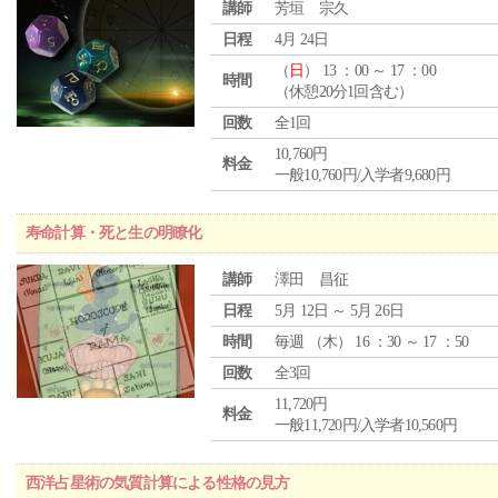
講師
芳垣 宗久
日程
4月 24日
（
日
） 13 ：00 ～ 17 ：00
時間
（休憩20分1回含む）
回数
全1回
10,760円
料金
一般10,760円/入学者9,680円
寿命計算・死と生の明瞭化
講師
澤田 昌征
日程
5月 12日 ～ 5月 26日
時間
毎週 （
木
） 16 ：30 ～ 17 ：50
回数
全3回
11,720円
料金
一般11,720円/入学者10,560円
西洋占星術の気質計算による性格の見方