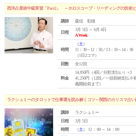
西洋占星術中級実習「Part2」 ～ホロスコープ・リーディングの技術
講師
森信 彰雄
3月 5日 ～ 6月 4日
日程
A Week
（
土
）
時間
11：30～12：50／13：10～14：30
（1日2コマ）
回数
全12回
14,850円（4回／分割支払い）×3
料金
41,250円（12回／一括前納支払※
義開始前まで）
ラクシュミーのタロットで仕事運を読み解くコツ～関西のカリスマ占い
講師
ラクシュミー
日程
3月 5日
時間
（
土
） 12 ：00 ～ 14 ：00