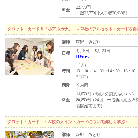
22,770円
料金
一般22,770円/入学者20,460円
タロット・カードⅡ「小アルカナ」 ～78枚のフルセット・カードを自
講師
狩野 みどり
4月 5日 ～ 9月 20日
日程
B Week
（
火
）
時間
13：10～14：30／14：50～16：10
2コマ）
回数
全24回
14,850円（4回／分割支払い）×6
料金
80,850円（24回／一括前納支払※
義開始前まで）
タロット・カード ～22枚のメイン・カードについて詳しく学ぶ～
講師
狩野 みどり