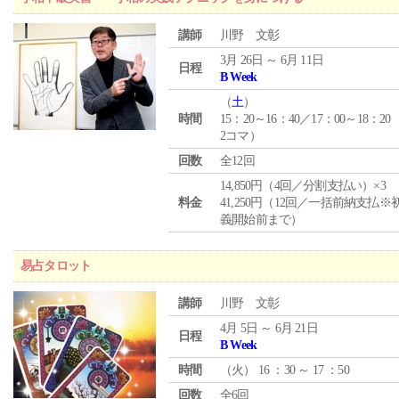
講師
川野 文彰
3月 26日 ～ 6月 11日
日程
B Week
（
土
）
時間
15：20～16：40／17：00～18：20
2コマ）
回数
全12回
14,850円（4回／分割支払い）×3
料金
41,250円（12回／一括前納支払※
義開始前まで）
易占タロット
講師
川野 文彰
4月 5日 ～ 6月 21日
日程
B Week
時間
（
火
） 16 ：30 ～ 17 ：50
回数
全6回