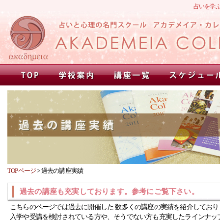
占いを学
TOPページ
>
過去の講座実績
過去の講座も充実しております。参考にご覧下さい。
こちらのページでは過去に開催した 数多くの講座の実績を紹介しており
入学や受講を検討されている方や、そうでない方も充実したラインナッ