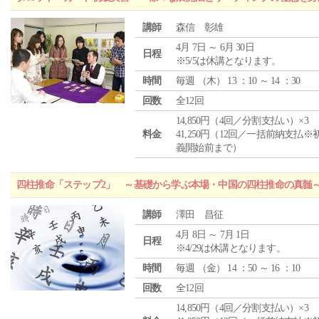
講師
森信 彰雄
4月 7日 ～ 6月 30日
日程
※5/5は休講となります。
時間
毎週 （
木
） 13 ：10 ～ 14 ：30
回数
全12回
14,850円（4回／分割支払い）×3
料金
41,250円（12回／一括前納支払※
義開始前まで）
四柱推命「ステップ2」 ～基礎から学ぶ本場・中国の四柱推命の真髄
講師
澤田 昌征
4月 8日 ～ 7月 1日
日程
※4/29は休講となります。
時間
毎週 （
金
） 14 ：50 ～ 16 ：10
回数
全12回
14,850円（4回／分割支払い）×3