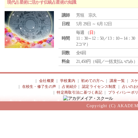
現代占星術に活かす伝統占星術の知識
講師
芳垣 宗久
日程
5月 29日 ～ 6月 12日
毎週 （
日
）
時間
11：30～12：50／13：10～14：30
2コマ）
回数
全6回
料金
21,450円（6回／一括支払いのみ）
｜
会社概要
｜
学校案内
｜
初めての方へ
｜
講座一覧
｜
ス
｜
在校生・修了生の声
｜
占術紹介
｜
認定ライセンス制度
｜
占いのお
｜
特定商取引法に基づく表記
｜
プライバシーポ
Copyright (C) AKADEM