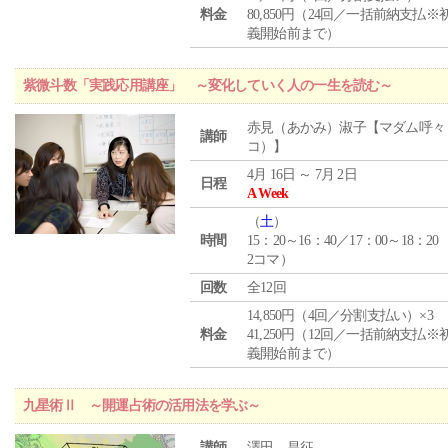
料金
80,850円（24回／一括前納支払※
義開始前まで）
紫微斗数「実践応用講座」 ～変化していく人の一生を読む～
赤見（あかみ）淑子【マダム呼々
講師
コ）】
4月 16日 ～ 7月 2日
日程
A Week
（
土
）
時間
15：20～16：40／17：00～18：20
2コマ）
回数
全12回
14,850円（4回／分割支払い）×3
料金
41,250円（12回／一括前納支払※
義開始前まで）
九星術Ⅱ ～開運占術の活用法を学ぶ～
講師
澤田 昌征