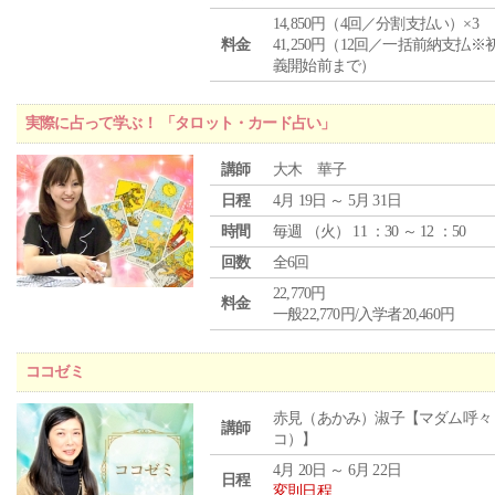
14,850円（4回／分割支払い）×3
料金
41,250円（12回／一括前納支払※
義開始前まで）
実際に占って学ぶ！ 「タロット・カード占い」
講師
大木 華子
日程
4月 19日 ～ 5月 31日
時間
毎週 （
火
） 11 ：30 ～ 12 ：50
回数
全6回
22,770円
料金
一般22,770円/入学者20,460円
ココゼミ
赤見（あかみ）淑子【マダム呼々
講師
コ）】
4月 20日 ～ 6月 22日
日程
変則日程