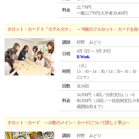
22,770円
料金
一般22,770円/入学者20,460円
タロット・カードⅡ「小アルカナ」 ～78枚のフルセット・カードを自
講師
狩野 みどり
4月 5日 ～ 9月 20日
日程
B Week
（
火
）
時間
13：10～14：30／14：50～16：10
2コマ）
回数
全24回
14,850円（4回／分割支払い）×6
料金
80,850円（24回／一括前納支払※
義開始前まで）
タロット・カード ～22枚のメイン・カードについて詳しく学ぶ～
講師
狩野 みどり