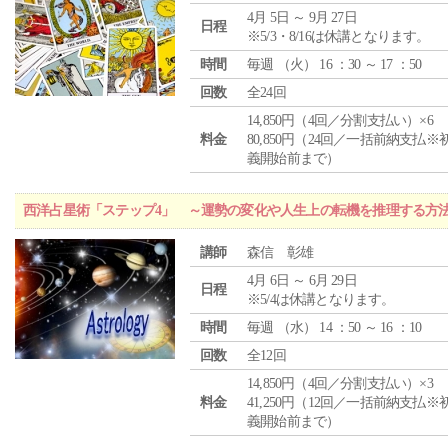
4月 5日 ～ 9月 27日
日程
※5/3・8/16は休講となります。
時間
毎週 （
火
） 16 ：30 ～ 17 ：50
回数
全24回
14,850円（4回／分割支払い）×6
料金
80,850円（24回／一括前納支払※
義開始前まで）
西洋占星術「ステップ4」 ～運勢の変化や人生上の転機を推理する方
講師
森信 彰雄
4月 6日 ～ 6月 29日
日程
※5/4は休講となります。
時間
毎週 （
水
） 14 ：50 ～ 16 ：10
回数
全12回
14,850円（4回／分割支払い）×3
料金
41,250円（12回／一括前納支払※
義開始前まで）