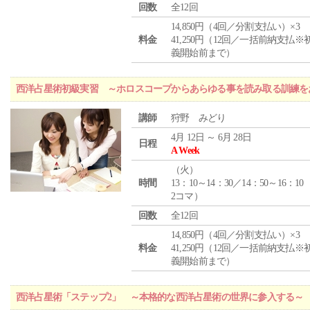
回数
全12回
14,850円（4回／分割支払い）×3
料金
41,250円（12回／一括前納支払※
義開始前まで）
西洋占星術初級実習 ～ホロスコープからあらゆる事を読み取る訓練を
講師
狩野 みどり
4月 12日 ～ 6月 28日
日程
A Week
（
火
）
時間
13：10～14：30／14：50～16：10
2コマ）
回数
全12回
14,850円（4回／分割支払い）×3
料金
41,250円（12回／一括前納支払※
義開始前まで）
西洋占星術「ステップ2」 ～本格的な西洋占星術の世界に参入する～