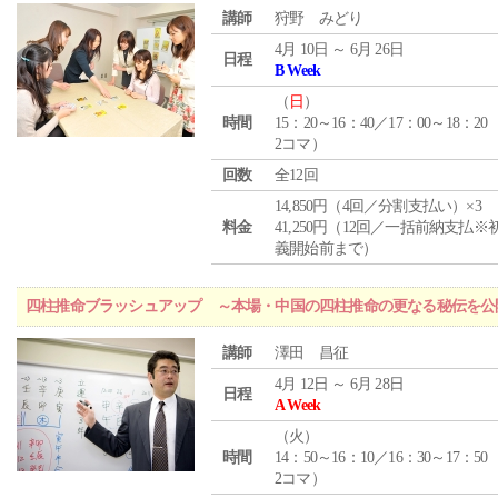
講師
狩野 みどり
4月 10日 ～ 6月 26日
日程
B Week
（
日
）
時間
15：20～16：40／17：00～18：20
2コマ）
回数
全12回
14,850円（4回／分割支払い）×3
料金
41,250円（12回／一括前納支払※
義開始前まで）
四柱推命ブラッシュアップ ～本場・中国の四柱推命の更なる秘伝を公
講師
澤田 昌征
4月 12日 ～ 6月 28日
日程
A Week
（
火
）
時間
14：50～16：10／16：30～17：50
2コマ）