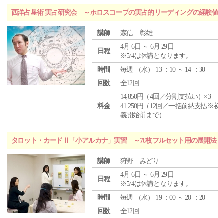
西洋占星術 実占研究会 ～ホロスコープの実占的リーディングの経験
講師
森信 彰雄
4月 6日 ～ 6月 29日
日程
※5/4は休講となります。
時間
毎週 （
水
） 13 ：10 ～ 14 ：30
回数
全12回
14,850円（4回／分割支払い）×3
料金
41,250円（12回／一括前納支払※
義開始前まで）
タロット・カードⅡ「小アルカナ」実習 ～78枚フルセット用の展開
講師
狩野 みどり
4月 6日 ～ 6月 29日
日程
※5/4は休講となります。
時間
毎週 （
水
） 19 ：00 ～ 20 ：20
回数
全12回