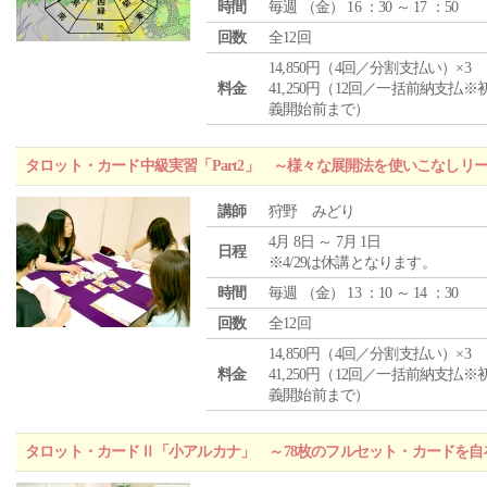
時間
毎週 （
金
） 16 ：30 ～ 17 ：50
回数
全12回
14,850円（4回／分割支払い）×3
料金
41,250円（12回／一括前納支払※
義開始前まで）
タロット・カード中級実習「Part2」 ～様々な展開法を使いこなしリ
講師
狩野 みどり
4月 8日 ～ 7月 1日
日程
※4/29は休講となります。
時間
毎週 （
金
） 13 ：10 ～ 14 ：30
回数
全12回
14,850円（4回／分割支払い）×3
料金
41,250円（12回／一括前納支払※
義開始前まで）
タロット・カードⅡ「小アルカナ」 ～78枚のフルセット・カードを自