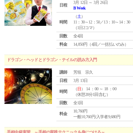
3月 12日 ～ 3月 26日
日程
B Week
（
土
）
時間
11：30～12：50／13：10～14：30
（1日2コマ）
回数
全4回
料金
14,850円（4回／一括払いのみ）
ドラゴン・ヘッドとドラゴン・テイルの読み方入門
講師
芳垣 宗久
日程
3月 13日
（
日
） 14 ：00 ～ 18 ：00
時間
（休憩20分1回含む）
回数
全1回
10,760円
料金
一般10,760円/入学者9,680円
手相中級実習 ～手相の実践テクニックを身につける～