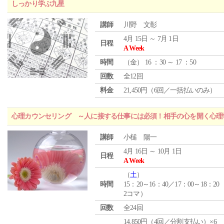
しっかり学ぶ九星
講師
川野 文彰
4月 15日 ～ 7月 1日
日程
A Week
時間
（
金
） 16 ：30 ～ 17 ：50
回数
全12回
料金
21,450円（6回／一括払いのみ）
心理カウンセリング ～人に接する仕事には必須！相手の心を開く心理
講師
小槌 陽一
4月 16日 ～ 10月 1日
日程
A Week
（
土
）
時間
15：20～16：40／17：00～18：20
2コマ）
回数
全24回
14,850円（4回／分割支払い）×6