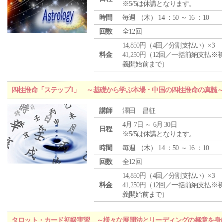
※5/5は休講となります。
時間
毎週 （
木
） 14 ：50 ～ 16 ：10
回数
全12回
14,850円（4回／分割支払い）×3
料金
41,250円（12回／一括前納支払※
義開始前まで）
四柱推命「ステップ1」 ～基礎から学ぶ本場・中国の四柱推命の真髄
講師
澤田 昌征
4月 7日 ～ 6月 30日
日程
※5/5は休講となります。
時間
毎週 （
木
） 14 ：50 ～ 16 ：10
回数
全12回
14,850円（4回／分割支払い）×3
料金
41,250円（12回／一括前納支払※
義開始前まで）
タロット・カード初級実習 ～様々な展開法とリーディングの極意を身