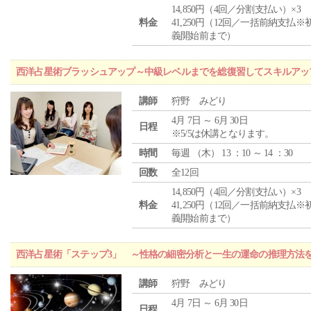
14,850円（4回／分割支払い）×3
料金
41,250円（12回／一括前納支払※
義開始前まで）
西洋占星術ブラッシュアップ～中級レベルまでを総復習してスキルアッ
講師
狩野 みどり
4月 7日 ～ 6月 30日
日程
※5/5は休講となります。
時間
毎週 （
木
） 13 ：10 ～ 14 ：30
回数
全12回
14,850円（4回／分割支払い）×3
料金
41,250円（12回／一括前納支払※
義開始前まで）
西洋占星術「ステップ3」 ～性格の細密分析と一生の運命の推理方法
講師
狩野 みどり
4月 7日 ～ 6月 30日
日程