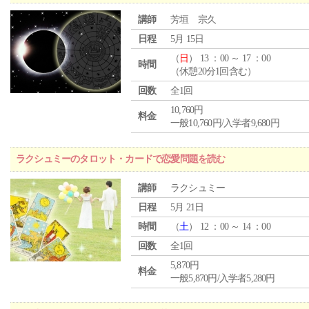
講師
芳垣 宗久
日程
5月 15日
（
日
） 13 ：00 ～ 17 ：00
時間
（休憩20分1回含む）
回数
全1回
10,760円
料金
一般10,760円/入学者9,680円
ラクシュミーのタロット・カードで恋愛問題を読む
講師
ラクシュミー
日程
5月 21日
時間
（
土
） 12 ：00 ～ 14 ：00
回数
全1回
5,870円
料金
一般5,870円/入学者5,280円