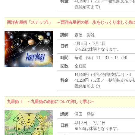
料金
41,250円（12回／一括前納支払※
義開始前まで）
西洋占星術「ステップ1」 ～西洋占星術の第一歩をじっくり楽しく身
講師
森信 彰雄
4月 8日 ～ 7月 1日
日程
※4/29は休講となります。
時間
毎週 （
金
） 11 ：30 ～ 12 ：50
回数
全12回
14,850円（4回／分割支払い）×3
料金
41,250円（12回／一括前納支払※
義開始前まで）
九星術Ⅰ ～九星術の命術について詳しく学ぶ～
講師
澤田 昌征
4月 8日 ～ 7月 1日
日程
※4/29は休講となります。