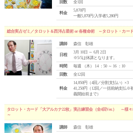
回数
全1回
5,870円
料金
一般5,870円/入学者5,280円
総合実占ゼミ／タロット＆西洋占星術 or 各種命術 ～タロット・カ
講師
森信 彰雄
3月 10日 ～ 6月 2日
日程
※5/5は休講となります。
時間
毎週 （
木
） 14 ：50 ～ 16 ：10
回数
全12回
14,850円（4回／分割支払い）×3
料金
41,250円（12回／一括前納支払※
義開始前まで）
タロット・カード「大アルカナ22枚」実占練習会（全4回Ver.） ～
～
講師
森信 彰雄