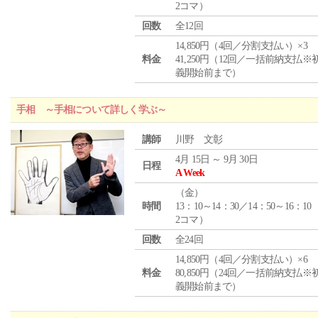
2コマ）
回数
全12回
14,850円（4回／分割支払い）×3
料金
41,250円（12回／一括前納支払※
義開始前まで）
手相 ～手相について詳しく学ぶ～
講師
川野 文彰
4月 15日 ～ 9月 30日
日程
A Week
（
金
）
時間
13：10～14：30／14：50～16：10
2コマ）
回数
全24回
14,850円（4回／分割支払い）×6
料金
80,850円（24回／一括前納支払※
義開始前まで）