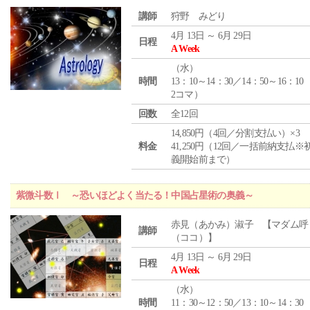
講師
狩野 みどり
4月 13日 ～ 6月 29日
日程
A Week
（
水
）
時間
13：10～14：30／14：50～16：10
2コマ）
回数
全12回
14,850円（4回／分割支払い）×3
料金
41,250円（12回／一括前納支払※
義開始前まで）
紫微斗数Ⅰ ～恐いほどよく当たる！中国占星術の奥義～
赤見（あかみ）淑子 【マダム呼
講師
（ココ）】
4月 13日 ～ 6月 29日
日程
A Week
（
水
）
時間
11：30～12：50／13：10～14：30