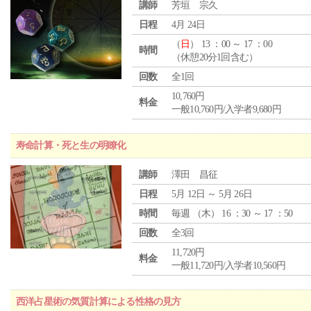
講師
芳垣 宗久
日程
4月 24日
（
日
） 13 ：00 ～ 17 ：00
時間
（休憩20分1回含む）
回数
全1回
10,760円
料金
一般10,760円/入学者9,680円
寿命計算・死と生の明瞭化
講師
澤田 昌征
日程
5月 12日 ～ 5月 26日
時間
毎週 （
木
） 16 ：30 ～ 17 ：50
回数
全3回
11,720円
料金
一般11,720円/入学者10,560円
西洋占星術の気質計算による性格の見方