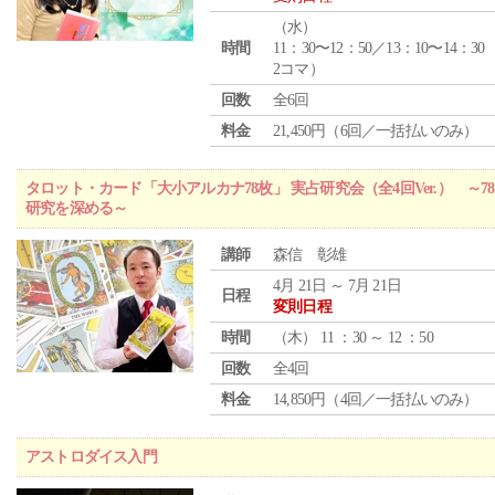
（
水
）
時間
11：30〜12：50／13：10〜14：30
2コマ）
回数
全6回
料金
21,450円（6回／一括払いのみ）
タロット・カード「大小アルカナ78枚」 実占研究会（全4回Ver.） 
研究を深める～
講師
森信 彰雄
4月 21日 ～ 7月 21日
日程
変則日程
時間
（
木
） 11 ：30 ～ 12 ：50
回数
全4回
料金
14,850円（4回／一括払いのみ）
アストロダイス入門