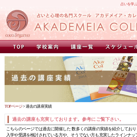
占いを学
TOPページ
>
過去の講座実績
過去の講座も充実しております。参考にご覧下さい。
こちらのページでは過去に開催した 数多くの講座の実績を紹介しており
入学や受講を検討されている方や、そうでない方も充実したラインナッ