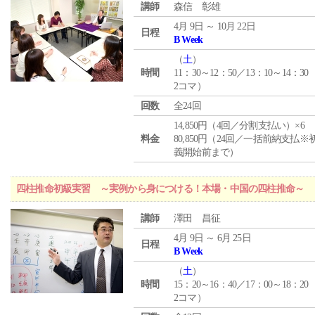
講師
森信 彰雄
4月 9日 ～ 10月 22日
日程
B Week
（
土
）
時間
11：30～12：50／13：10～14：30
2コマ）
回数
全24回
14,850円（4回／分割支払い）×6
料金
80,850円（24回／一括前納支払※
義開始前まで）
四柱推命初級実習 ～実例から身につける！本場・中国の四柱推命～
講師
澤田 昌征
4月 9日 ～ 6月 25日
日程
B Week
（
土
）
時間
15：20～16：40／17：00～18：20
2コマ）