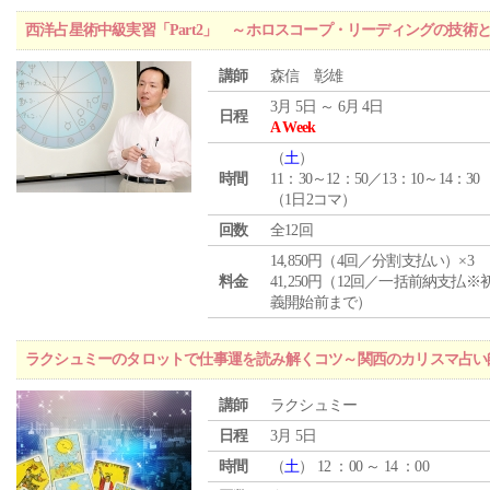
西洋占星術中級実習「Part2」 ～ホロスコープ・リーディングの技術
講師
森信 彰雄
3月 5日 ～ 6月 4日
日程
A Week
（
土
）
時間
11：30～12：50／13：10～14：30
（1日2コマ）
回数
全12回
14,850円（4回／分割支払い）×3
料金
41,250円（12回／一括前納支払※
義開始前まで）
ラクシュミーのタロットで仕事運を読み解くコツ～関西のカリスマ占い
講師
ラクシュミー
日程
3月 5日
時間
（
土
） 12 ：00 ～ 14 ：00