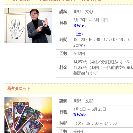
講師
川野 文彰
3月 26日 ～ 6月 11日
日程
B Week
（
土
）
時間
15：20～16：40／17：00～18：20
2コマ）
回数
全12回
14,850円（4回／分割支払い）×3
料金
41,250円（12回／一括前納支払※
義開始前まで）
易占タロット
講師
川野 文彰
4月 5日 ～ 6月 21日
日程
B Week
時間
（
火
） 16 ：30 ～ 17 ：50
回数
全6回