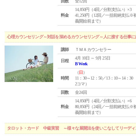
回数
全12回
14,850円（4回／分割支払い）×3
料金
41,250円（12回／一括前納支払※
義開始前まで）
心理カウンセリング～対話を深めるカウンセリング～人に接する仕事には
講師
ＴＭＡカウンセラー
4月 10日 ～ 9月 25日
日程
B Week
（
日
）
時間
11：30～12：50／13：10～14：30
2コマ）
回数
全24回
14,850円（4回／分割支払い）×6
料金
80,850円（24回／一括前納支払※
義開始前まで）
タロット・カード 中級実習 ～様々な展開法を使いこなしてリーディ