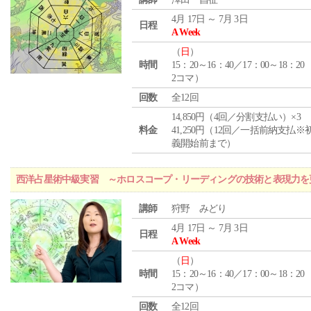
4月 17日 ～ 7月 3日
日程
A Week
（
日
）
時間
15：20～16：40／17：00～18：20
2コマ）
回数
全12回
14,850円（4回／分割支払い）×3
料金
41,250円（12回／一括前納支払※
義開始前まで）
西洋占星術中級実習 ～ホロスコープ・リーディングの技術と表現力を
講師
狩野 みどり
4月 17日 ～ 7月 3日
日程
A Week
（
日
）
時間
15：20～16：40／17：00～18：20
2コマ）
回数
全12回