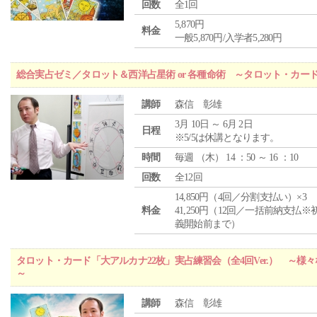
回数
全1回
5,870円
料金
一般5,870円/入学者5,280円
総合実占ゼミ／タロット＆西洋占星術 or 各種命術 ～タロット・カ
講師
森信 彰雄
3月 10日 ～ 6月 2日
日程
※5/5は休講となります。
時間
毎週 （
木
） 14 ：50 ～ 16 ：10
回数
全12回
14,850円（4回／分割支払い）×3
料金
41,250円（12回／一括前納支払※
義開始前まで）
タロット・カード「大アルカナ22枚」実占練習会（全4回Ver.） ～
～
講師
森信 彰雄