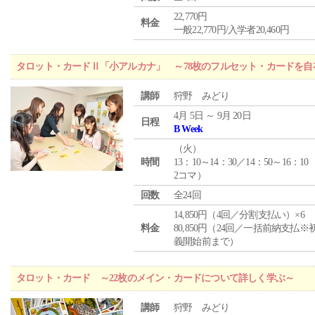
22,770円
料金
一般22,770円/入学者20,460円
タロット・カードⅡ「小アルカナ」 ～78枚のフルセット・カードを自
講師
狩野 みどり
4月 5日 ～ 9月 20日
日程
B Week
（
火
）
時間
13：10～14：30／14：50～16：10
2コマ）
回数
全24回
14,850円（4回／分割支払い）×6
料金
80,850円（24回／一括前納支払※
義開始前まで）
タロット・カード ～22枚のメイン・カードについて詳しく学ぶ～
講師
狩野 みどり