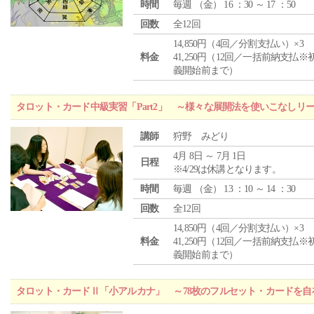
時間
毎週 （
金
） 16 ：30 ～ 17 ：50
回数
全12回
14,850円（4回／分割支払い）×3
料金
41,250円（12回／一括前納支払※
義開始前まで）
タロット・カード中級実習「Part2」 ～様々な展開法を使いこなしリ
講師
狩野 みどり
4月 8日 ～ 7月 1日
日程
※4/29は休講となります。
時間
毎週 （
金
） 13 ：10 ～ 14 ：30
回数
全12回
14,850円（4回／分割支払い）×3
料金
41,250円（12回／一括前納支払※
義開始前まで）
タロット・カードⅡ「小アルカナ」 ～78枚のフルセット・カードを自