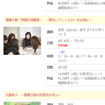
料金
80,850円（24回／一括前納支払※
義開始前まで）
紫微斗数「実践応用講座」 ～変化していく人の一生を読む～
赤見（あかみ）淑子【マダム呼々
講師
コ）】
4月 16日 ～ 7月 2日
日程
A Week
（
土
）
時間
15：20～16：40／17：00～18：20
2コマ）
回数
全12回
14,850円（4回／分割支払い）×3
料金
41,250円（12回／一括前納支払※
義開始前まで）
九星術Ⅱ ～開運占術の活用法を学ぶ～
講師
澤田 昌征