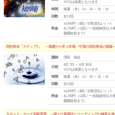
※5/5は休講となります。
時間
毎週 （
木
） 14 ：50 ～ 16 ：10
回数
全12回
14,850円（4回／分割支払い）×3
料金
41,250円（12回／一括前納支払※
義開始前まで）
四柱推命「ステップ1」 ～基礎から学ぶ本場・中国の四柱推命の真髄
講師
澤田 昌征
4月 7日 ～ 6月 30日
日程
※5/5は休講となります。
時間
毎週 （
木
） 14 ：50 ～ 16 ：10
回数
全12回
14,850円（4回／分割支払い）×3
料金
41,250円（12回／一括前納支払※
義開始前まで）
タロット・カード初級実習 ～様々な展開法とリーディングの極意を身