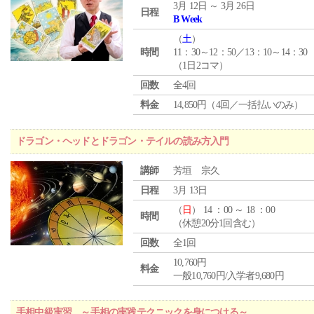
3月 12日 ～ 3月 26日
日程
B Week
（
土
）
時間
11：30～12：50／13：10～14：30
（1日2コマ）
回数
全4回
料金
14,850円（4回／一括払いのみ）
ドラゴン・ヘッドとドラゴン・テイルの読み方入門
講師
芳垣 宗久
日程
3月 13日
（
日
） 14 ：00 ～ 18 ：00
時間
（休憩20分1回含む）
回数
全1回
10,760円
料金
一般10,760円/入学者9,680円
手相中級実習 ～手相の実践テクニックを身につける～