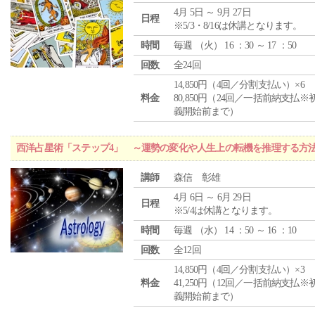
4月 5日 ～ 9月 27日
日程
※5/3・8/16は休講となります。
時間
毎週 （
火
） 16 ：30 ～ 17 ：50
回数
全24回
14,850円（4回／分割支払い）×6
料金
80,850円（24回／一括前納支払※
義開始前まで）
西洋占星術「ステップ4」 ～運勢の変化や人生上の転機を推理する方
講師
森信 彰雄
4月 6日 ～ 6月 29日
日程
※5/4は休講となります。
時間
毎週 （
水
） 14 ：50 ～ 16 ：10
回数
全12回
14,850円（4回／分割支払い）×3
料金
41,250円（12回／一括前納支払※
義開始前まで）