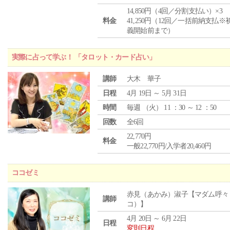
14,850円（4回／分割支払い）×3
料金
41,250円（12回／一括前納支払※
義開始前まで）
実際に占って学ぶ！ 「タロット・カード占い」
講師
大木 華子
日程
4月 19日 ～ 5月 31日
時間
毎週 （
火
） 11 ：30 ～ 12 ：50
回数
全6回
22,770円
料金
一般22,770円/入学者20,460円
ココゼミ
赤見（あかみ）淑子【マダム呼々
講師
コ）】
4月 20日 ～ 6月 22日
日程
変則日程