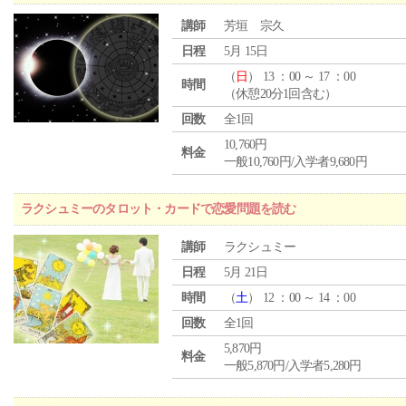
講師
芳垣 宗久
日程
5月 15日
（
日
） 13 ：00 ～ 17 ：00
時間
（休憩20分1回含む）
回数
全1回
10,760円
料金
一般10,760円/入学者9,680円
ラクシュミーのタロット・カードで恋愛問題を読む
講師
ラクシュミー
日程
5月 21日
時間
（
土
） 12 ：00 ～ 14 ：00
回数
全1回
5,870円
料金
一般5,870円/入学者5,280円