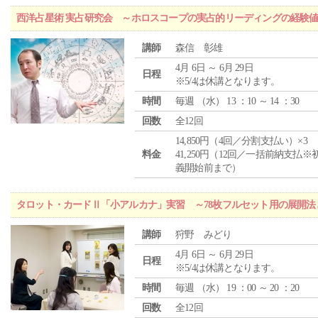
西洋占星術 実占研究会 ～ホロスコープの実占的リーディングの経験
講師
森信 彰雄
4月 6日 ～ 6月 29日
日程
※5/4は休講となります。
時間
毎週 （
水
） 13 ：10 ～ 14 ：30
回数
全12回
14,850円（4回／分割支払い）×3
料金
41,250円（12回／一括前納支払※
義開始前まで）
タロット・カードⅡ「小アルカナ」実習 ～78枚フルセット用の展開
講師
狩野 みどり
4月 6日 ～ 6月 29日
日程
※5/4は休講となります。
時間
毎週 （
水
） 19 ：00 ～ 20 ：20
回数
全12回