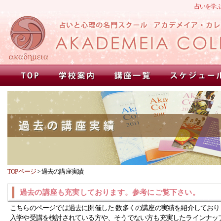
占いを学
TOPページ
>
過去の講座実績
過去の講座も充実しております。参考にご覧下さい。
こちらのページでは過去に開催した 数多くの講座の実績を紹介しており
入学や受講を検討されている方や、そうでない方も充実したラインナッ