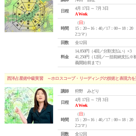
4月 17日 ～ 7月 3日
日程
A Week
（
日
）
時間
15：20～16：40／17：00～18：20
2コマ）
回数
全12回
14,850円（4回／分割支払い）×3
料金
41,250円（12回／一括前納支払※
義開始前まで）
西洋占星術中級実習 ～ホロスコープ・リーディングの技術と表現力を
講師
狩野 みどり
4月 17日 ～ 7月 3日
日程
A Week
（
日
）
時間
15：20～16：40／17：00～18：20
2コマ）
回数
全12回