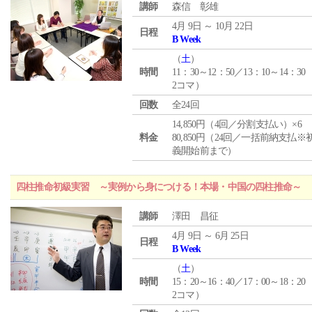
講師
森信 彰雄
4月 9日 ～ 10月 22日
日程
B Week
（
土
）
時間
11：30～12：50／13：10～14：30
2コマ）
回数
全24回
14,850円（4回／分割支払い）×6
料金
80,850円（24回／一括前納支払※
義開始前まで）
四柱推命初級実習 ～実例から身につける！本場・中国の四柱推命～
講師
澤田 昌征
4月 9日 ～ 6月 25日
日程
B Week
（
土
）
時間
15：20～16：40／17：00～18：20
2コマ）