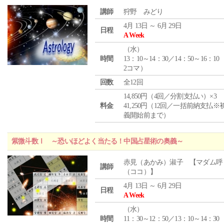
講師
狩野 みどり
4月 13日 ～ 6月 29日
日程
A Week
（
水
）
時間
13：10～14：30／14：50～16：10
2コマ）
回数
全12回
14,850円（4回／分割支払い）×3
料金
41,250円（12回／一括前納支払※
義開始前まで）
紫微斗数Ⅰ ～恐いほどよく当たる！中国占星術の奥義～
赤見（あかみ）淑子 【マダム呼
講師
（ココ）】
4月 13日 ～ 6月 29日
日程
A Week
（
水
）
時間
11：30～12：50／13：10～14：30