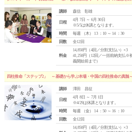
講師
森信 彰雄
4月 7日 ～ 6月 30日
日程
※5/5は休講となります。
時間
毎週 （
木
） 13 ：10 ～ 14 ：30
回数
全12回
14,850円（4回／分割支払い）×3
料金
41,250円（12回／一括前納支払※
義開始前まで）
四柱推命「ステップ2」 ～基礎から学ぶ本場・中国の四柱推命の真髄
講師
澤田 昌征
4月 8日 ～ 7月 1日
日程
※4/29は休講となります。
時間
毎週 （
金
） 14 ：50 ～ 16 ：10
回数
全12回
14,850円（4回／分割支払い）×3