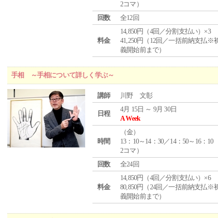
2コマ）
回数
全12回
14,850円（4回／分割支払い）×3
料金
41,250円（12回／一括前納支払※
義開始前まで）
手相 ～手相について詳しく学ぶ～
講師
川野 文彰
4月 15日 ～ 9月 30日
日程
A Week
（
金
）
時間
13：10～14：30／14：50～16：10
2コマ）
回数
全24回
14,850円（4回／分割支払い）×6
料金
80,850円（24回／一括前納支払※
義開始前まで）