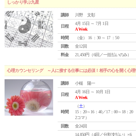
しっかり学ぶ九星
講師
川野 文彰
4月 15日 ～ 7月 1日
日程
A Week
時間
（
金
） 16 ：30 ～ 17 ：50
回数
全12回
料金
21,450円（6回／一括払いのみ）
心理カウンセリング ～人に接する仕事には必須！相手の心を開く心理
講師
小槌 陽一
4月 16日 ～ 10月 1日
日程
A Week
（
土
）
時間
15：20～16：40／17：00～18：20
2コマ）
回数
全24回
14,850円（4回／分割支払い）×6