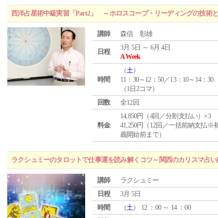
西洋占星術中級実習「Part2」 ～ホロスコープ・リーディングの技術
講師
森信 彰雄
3月 5日 ～ 6月 4日
日程
A Week
（
土
）
時間
11：30～12：50／13：10～14：30
（1日2コマ）
回数
全12回
14,850円（4回／分割支払い）×3
料金
41,250円（12回／一括前納支払※
義開始前まで）
ラクシュミーのタロットで仕事運を読み解くコツ～関西のカリスマ占い
講師
ラクシュミー
日程
3月 5日
時間
（
土
） 12 ：00 ～ 14 ：00