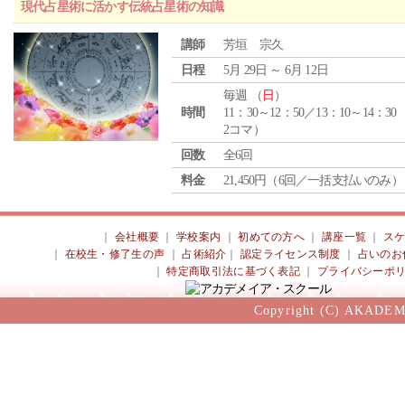
現代占星術に活かす伝統占星術の知識
講師
芳垣 宗久
日程
5月 29日 ～ 6月 12日
毎週 （
日
）
時間
11：30～12：50／13：10～14：30
2コマ）
回数
全6回
料金
21,450円（6回／一括支払いのみ）
｜
会社概要
｜
学校案内
｜
初めての方へ
｜
講座一覧
｜
ス
｜
在校生・修了生の声
｜
占術紹介
｜
認定ライセンス制度
｜
占いのお
｜
特定商取引法に基づく表記
｜
プライバシーポ
Copyright (C) AKADEM