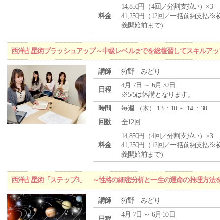
14,850円（4回／分割支払い）×3
料金
41,250円（12回／一括前納支払※
義開始前まで）
西洋占星術ブラッシュアップ～中級レベルまでを総復習してスキルアッ
講師
狩野 みどり
4月 7日 ～ 6月 30日
日程
※5/5は休講となります。
時間
毎週 （
木
） 13 ：10 ～ 14 ：30
回数
全12回
14,850円（4回／分割支払い）×3
料金
41,250円（12回／一括前納支払※
義開始前まで）
西洋占星術「ステップ3」 ～性格の細密分析と一生の運命の推理方法
講師
狩野 みどり
4月 7日 ～ 6月 30日
日程