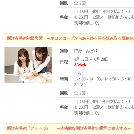
回数
全12回
14,850円（4回／分割支払い）×3
料金
41,250円（12回／一括前納支払※
義開始前まで）
西洋占星術初級実習 ～ホロスコープからあらゆる事を読み取る訓練を
講師
狩野 みどり
4月 12日 ～ 6月 28日
日程
A Week
（
火
）
時間
13：10～14：30／14：50～16：10
2コマ）
回数
全12回
14,850円（4回／分割支払い）×3
料金
41,250円（12回／一括前納支払※
義開始前まで）
西洋占星術「ステップ2」 ～本格的な西洋占星術の世界に参入する～