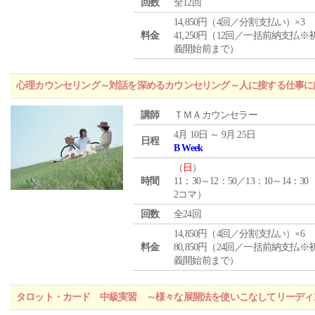
回数
全12回
14,850円（4回／分割支払い）×3
料金
41,250円（12回／一括前納支払※
義開始前まで）
心理カウンセリング～対話を深めるカウンセリング～人に接する仕事には
講師
ＴＭＡカウンセラー
4月 10日 ～ 9月 25日
日程
B Week
（
日
）
時間
11：30～12：50／13：10～14：30
2コマ）
回数
全24回
14,850円（4回／分割支払い）×6
料金
80,850円（24回／一括前納支払※
義開始前まで）
タロット・カード 中級実習 ～様々な展開法を使いこなしてリーディ