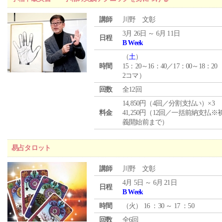
講師
川野 文彰
3月 26日 ～ 6月 11日
日程
B Week
（
土
）
時間
15：20～16：40／17：00～18：20
2コマ）
回数
全12回
14,850円（4回／分割支払い）×3
料金
41,250円（12回／一括前納支払※
義開始前まで）
易占タロット
講師
川野 文彰
4月 5日 ～ 6月 21日
日程
B Week
時間
（
火
） 16 ：30 ～ 17 ：50
回数
全6回