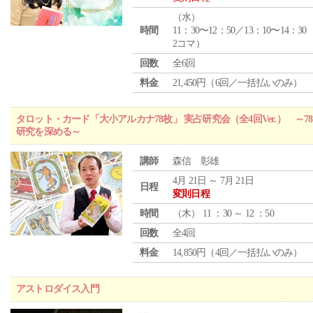
（
水
）
時間
11：30〜12：50／13：10〜14：30
2コマ）
回数
全6回
料金
21,450円（6回／一括払いのみ）
タロット・カード「大小アルカナ78枚」 実占研究会（全4回Ver.） 
研究を深める～
講師
森信 彰雄
4月 21日 ～ 7月 21日
日程
変則日程
時間
（
木
） 11 ：30 ～ 12 ：50
回数
全4回
料金
14,850円（4回／一括払いのみ）
アストロダイス入門