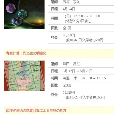
講師
芳垣 宗久
日程
4月 24日
（
日
） 13 ：00 ～ 17 ：00
時間
（休憩20分1回含む）
回数
全1回
10,760円
料金
一般10,760円/入学者9,680円
寿命計算・死と生の明瞭化
講師
澤田 昌征
日程
5月 12日 ～ 5月 26日
時間
毎週 （
木
） 16 ：30 ～ 17 ：50
回数
全3回
11,720円
料金
一般11,720円/入学者10,560円
西洋占星術の気質計算による性格の見方