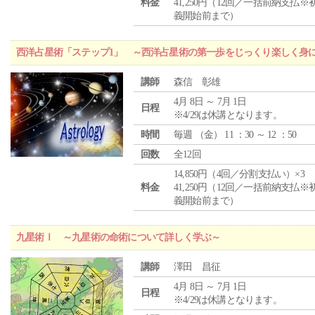
料金
41,250円（12回／一括前納支払※
義開始前まで）
西洋占星術「ステップ1」 ～西洋占星術の第一歩をじっくり楽しく身
講師
森信 彰雄
4月 8日 ～ 7月 1日
日程
※4/29は休講となります。
時間
毎週 （
金
） 11 ：30 ～ 12 ：50
回数
全12回
14,850円（4回／分割支払い）×3
料金
41,250円（12回／一括前納支払※
義開始前まで）
九星術Ⅰ ～九星術の命術について詳しく学ぶ～
講師
澤田 昌征
4月 8日 ～ 7月 1日
日程
※4/29は休講となります。