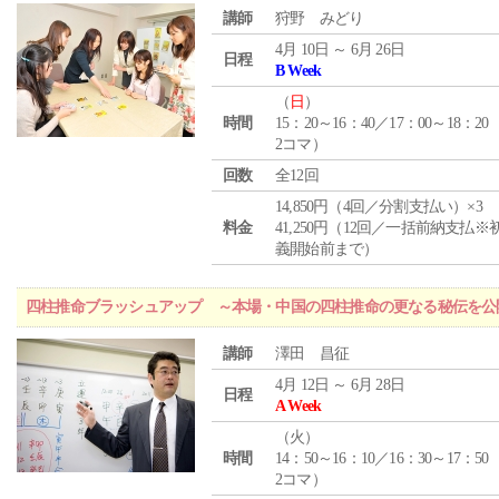
講師
狩野 みどり
4月 10日 ～ 6月 26日
日程
B Week
（
日
）
時間
15：20～16：40／17：00～18：20
2コマ）
回数
全12回
14,850円（4回／分割支払い）×3
料金
41,250円（12回／一括前納支払※
義開始前まで）
四柱推命ブラッシュアップ ～本場・中国の四柱推命の更なる秘伝を公
講師
澤田 昌征
4月 12日 ～ 6月 28日
日程
A Week
（
火
）
時間
14：50～16：10／16：30～17：50
2コマ）