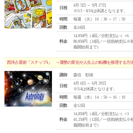
4月 5日 ～ 9月 27日
日程
※5/3・8/16は休講となります。
時間
毎週 （
火
） 16 ：30 ～ 17 ：50
回数
全24回
14,850円（4回／分割支払い）×6
料金
80,850円（24回／一括前納支払※
義開始前まで）
西洋占星術「ステップ4」 ～運勢の変化や人生上の転機を推理する方
講師
森信 彰雄
4月 6日 ～ 6月 29日
日程
※5/4は休講となります。
時間
毎週 （
水
） 14 ：50 ～ 16 ：10
回数
全12回
14,850円（4回／分割支払い）×3
料金
41,250円（12回／一括前納支払※
義開始前まで）