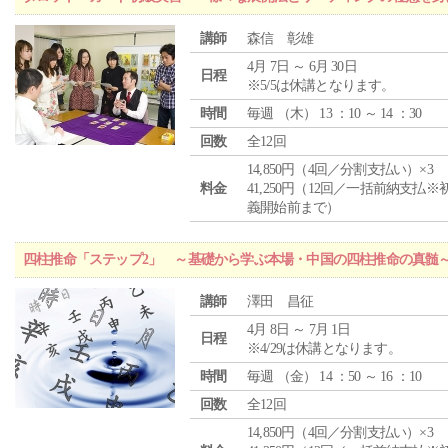
講師
森信 彰雄
4月 7日 ～ 6月 30日
日程
※5/5は休講となります。
時間
毎週 （
木
） 13 ：10 ～ 14 ：30
回数
全12回
14,850円（4回／分割支払い）×3
料金
41,250円（12回／一括前納支払※
義開始前まで）
四柱推命「ステップ2」 ～基礎から学ぶ本場・中国の四柱推命の真髄
講師
澤田 昌征
4月 8日 ～ 7月 1日
日程
※4/29は休講となります。
時間
毎週 （
金
） 14 ：50 ～ 16 ：10
回数
全12回
14,850円（4回／分割支払い）×3