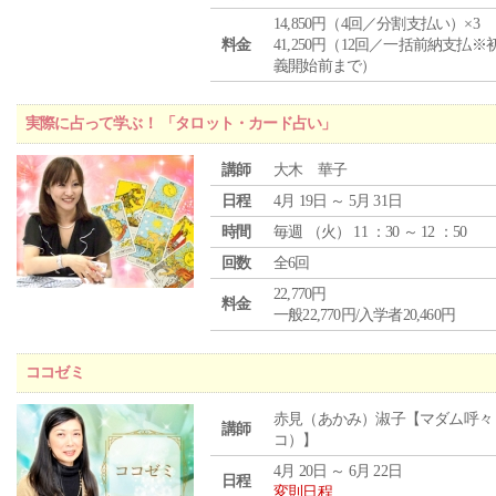
14,850円（4回／分割支払い）×3
料金
41,250円（12回／一括前納支払※
義開始前まで）
実際に占って学ぶ！ 「タロット・カード占い」
講師
大木 華子
日程
4月 19日 ～ 5月 31日
時間
毎週 （
火
） 11 ：30 ～ 12 ：50
回数
全6回
22,770円
料金
一般22,770円/入学者20,460円
ココゼミ
赤見（あかみ）淑子【マダム呼々
講師
コ）】
4月 20日 ～ 6月 22日
日程
変則日程