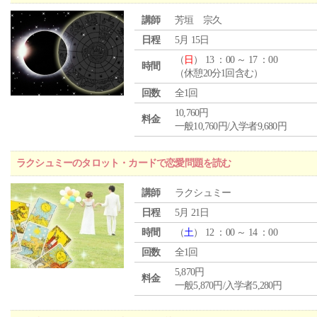
講師
芳垣 宗久
日程
5月 15日
（
日
） 13 ：00 ～ 17 ：00
時間
（休憩20分1回含む）
回数
全1回
10,760円
料金
一般10,760円/入学者9,680円
ラクシュミーのタロット・カードで恋愛問題を読む
講師
ラクシュミー
日程
5月 21日
時間
（
土
） 12 ：00 ～ 14 ：00
回数
全1回
5,870円
料金
一般5,870円/入学者5,280円