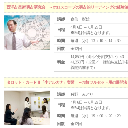
西洋占星術 実占研究会 ～ホロスコープの実占的リーディングの経験
講師
森信 彰雄
4月 6日 ～ 6月 29日
日程
※5/4は休講となります。
時間
毎週 （
水
） 13 ：10 ～ 14 ：30
回数
全12回
14,850円（4回／分割支払い）×3
料金
41,250円（12回／一括前納支払※
義開始前まで）
タロット・カードⅡ「小アルカナ」実習 ～78枚フルセット用の展開
講師
狩野 みどり
4月 6日 ～ 6月 29日
日程
※5/4は休講となります。
時間
毎週 （
水
） 19 ：00 ～ 20 ：20
回数
全12回