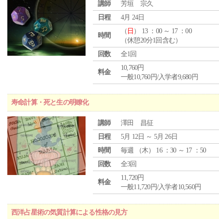
講師
芳垣 宗久
日程
4月 24日
（
日
） 13 ：00 ～ 17 ：00
時間
（休憩20分1回含む）
回数
全1回
10,760円
料金
一般10,760円/入学者9,680円
寿命計算・死と生の明瞭化
講師
澤田 昌征
日程
5月 12日 ～ 5月 26日
時間
毎週 （
木
） 16 ：30 ～ 17 ：50
回数
全3回
11,720円
料金
一般11,720円/入学者10,560円
西洋占星術の気質計算による性格の見方