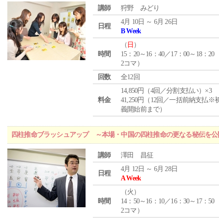
講師
狩野 みどり
4月 10日 ～ 6月 26日
日程
B Week
（
日
）
時間
15：20～16：40／17：00～18：20
2コマ）
回数
全12回
14,850円（4回／分割支払い）×3
料金
41,250円（12回／一括前納支払※
義開始前まで）
四柱推命ブラッシュアップ ～本場・中国の四柱推命の更なる秘伝を公
講師
澤田 昌征
4月 12日 ～ 6月 28日
日程
A Week
（
火
）
時間
14：50～16：10／16：30～17：50
2コマ）