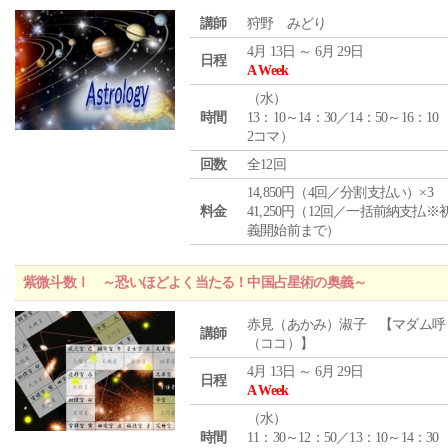
講師
狩野 みどり
4月 13日 ～ 6月 29日
日程
A Week
（
水
）
時間
13：10～14：30／14：50～16：10
2コマ）
回数
全12回
14,850円（4回／分割支払い）×3
料金
41,250円（12回／一括前納支払※
義開始前まで）
紫微斗数Ⅰ ～恐いほどよく当たる！中国占星術の奥義～
赤見（あかみ）淑子 【マダム呼
講師
（ココ）】
4月 13日 ～ 6月 29日
日程
A Week
（
水
）
時間
11：30～12：50／13：10～14：30