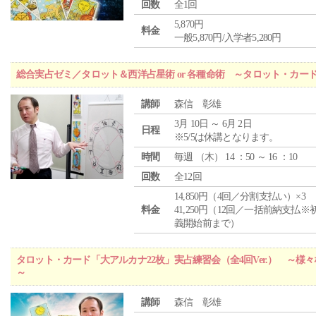
回数
全1回
5,870円
料金
一般5,870円/入学者5,280円
総合実占ゼミ／タロット＆西洋占星術 or 各種命術 ～タロット・カ
講師
森信 彰雄
3月 10日 ～ 6月 2日
日程
※5/5は休講となります。
時間
毎週 （
木
） 14 ：50 ～ 16 ：10
回数
全12回
14,850円（4回／分割支払い）×3
料金
41,250円（12回／一括前納支払※
義開始前まで）
タロット・カード「大アルカナ22枚」実占練習会（全4回Ver.） ～
～
講師
森信 彰雄