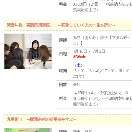
料金
80,850円（24回／一括前納支払※
義開始前まで）
紫微斗数「実践応用講座」 ～変化していく人の一生を読む～
赤見（あかみ）淑子【マダム呼々
講師
コ）】
4月 16日 ～ 7月 2日
日程
A Week
（
土
）
時間
15：20～16：40／17：00～18：20
2コマ）
回数
全12回
14,850円（4回／分割支払い）×3
料金
41,250円（12回／一括前納支払※
義開始前まで）
九星術Ⅱ ～開運占術の活用法を学ぶ～
講師
澤田 昌征