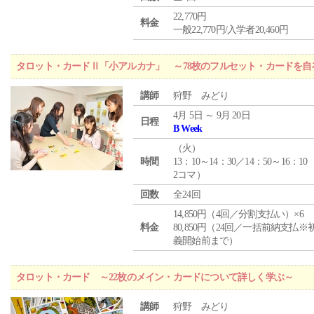
22,770円
料金
一般22,770円/入学者20,460円
タロット・カードⅡ「小アルカナ」 ～78枚のフルセット・カードを自
講師
狩野 みどり
4月 5日 ～ 9月 20日
日程
B Week
（
火
）
時間
13：10～14：30／14：50～16：10
2コマ）
回数
全24回
14,850円（4回／分割支払い）×6
料金
80,850円（24回／一括前納支払※
義開始前まで）
タロット・カード ～22枚のメイン・カードについて詳しく学ぶ～
講師
狩野 みどり