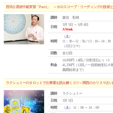
西洋占星術中級実習「Part2」 ～ホロスコープ・リーディングの技術
講師
森信 彰雄
3月 5日 ～ 6月 4日
日程
A Week
（
土
）
時間
11：30～12：50／13：10～14：30
（1日2コマ）
回数
全12回
14,850円（4回／分割支払い）×3
料金
41,250円（12回／一括前納支払※
義開始前まで）
ラクシュミーのタロットで仕事運を読み解くコツ～関西のカリスマ占い
講師
ラクシュミー
日程
3月 5日
時間
（
土
） 12 ：00 ～ 14 ：00