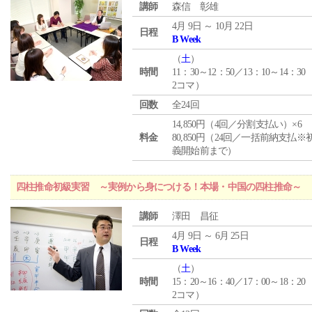
講師
森信 彰雄
4月 9日 ～ 10月 22日
日程
B Week
（
土
）
時間
11：30～12：50／13：10～14：30
2コマ）
回数
全24回
14,850円（4回／分割支払い）×6
料金
80,850円（24回／一括前納支払※
義開始前まで）
四柱推命初級実習 ～実例から身につける！本場・中国の四柱推命～
講師
澤田 昌征
4月 9日 ～ 6月 25日
日程
B Week
（
土
）
時間
15：20～16：40／17：00～18：20
2コマ）