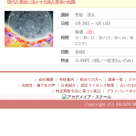
現代占星術に活かす伝統占星術の知識
講師
芳垣 宗久
日程
5月 29日 ～ 6月 12日
毎週 （
日
）
時間
11：30～12：50／13：10～14：30
2コマ）
回数
全6回
料金
21,450円（6回／一括支払いのみ）
｜
会社概要
｜
学校案内
｜
初めての方へ
｜
講座一覧
｜
ス
｜
在校生・修了生の声
｜
占術紹介
｜
認定ライセンス制度
｜
占いのお
｜
特定商取引法に基づく表記
｜
プライバシーポ
Copyright (C) AKADEM