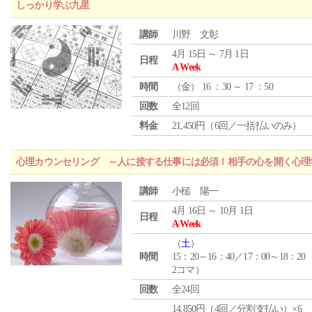
しっかり学ぶ九星
講師
川野 文彰
4月 15日 ～ 7月 1日
日程
A Week
時間
（
金
） 16 ：30 ～ 17 ：50
回数
全12回
料金
21,450円（6回／一括払いのみ）
心理カウンセリング ～人に接する仕事には必須！相手の心を開く心理
講師
小槌 陽一
4月 16日 ～ 10月 1日
日程
A Week
（
土
）
時間
15：20～16：40／17：00～18：20
2コマ）
回数
全24回
14,850円（4回／分割支払い）×6