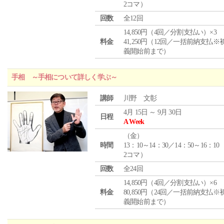
2コマ）
回数
全12回
14,850円（4回／分割支払い）×3
料金
41,250円（12回／一括前納支払※
義開始前まで）
手相 ～手相について詳しく学ぶ～
講師
川野 文彰
4月 15日 ～ 9月 30日
日程
A Week
（
金
）
時間
13：10～14：30／14：50～16：10
2コマ）
回数
全24回
14,850円（4回／分割支払い）×6
料金
80,850円（24回／一括前納支払※
義開始前まで）