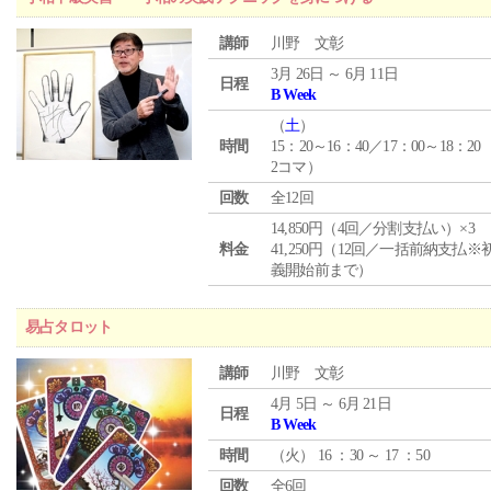
講師
川野 文彰
3月 26日 ～ 6月 11日
日程
B Week
（
土
）
時間
15：20～16：40／17：00～18：20
2コマ）
回数
全12回
14,850円（4回／分割支払い）×3
料金
41,250円（12回／一括前納支払※
義開始前まで）
易占タロット
講師
川野 文彰
4月 5日 ～ 6月 21日
日程
B Week
時間
（
火
） 16 ：30 ～ 17 ：50
回数
全6回