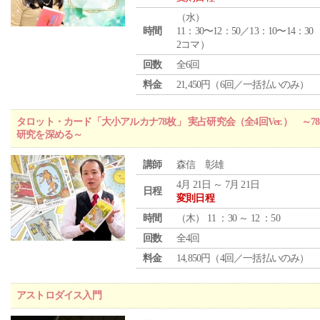
（
水
）
時間
11：30〜12：50／13：10〜14：30
2コマ）
回数
全6回
料金
21,450円（6回／一括払いのみ）
タロット・カード「大小アルカナ78枚」 実占研究会（全4回Ver.） 
研究を深める～
講師
森信 彰雄
4月 21日 ～ 7月 21日
日程
変則日程
時間
（
木
） 11 ：30 ～ 12 ：50
回数
全4回
料金
14,850円（4回／一括払いのみ）
アストロダイス入門