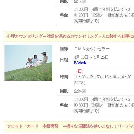
回数
全12回
14,850円（4回／分割支払い）×3
料金
41,250円（12回／一括前納支払※
義開始前まで）
心理カウンセリング～対話を深めるカウンセリング～人に接する仕事には
講師
ＴＭＡカウンセラー
4月 10日 ～ 9月 25日
日程
B Week
（
日
）
時間
11：30～12：50／13：10～14：30
2コマ）
回数
全24回
14,850円（4回／分割支払い）×6
料金
80,850円（24回／一括前納支払※
義開始前まで）
タロット・カード 中級実習 ～様々な展開法を使いこなしてリーディ