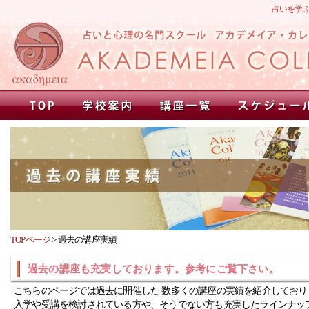
占いを学
TOPページ
>
過去の講座実績
過去の講座も充実しております。参考にご覧下さい。
こちらのページでは過去に開催した 数多くの講座の実績を紹介しており
入学や受講を検討されている方や、そうでない方も充実したラインナッ