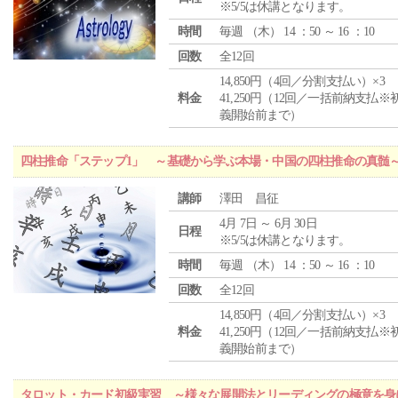
※5/5は休講となります。
時間
毎週 （
木
） 14 ：50 ～ 16 ：10
回数
全12回
14,850円（4回／分割支払い）×3
料金
41,250円（12回／一括前納支払※
義開始前まで）
四柱推命「ステップ1」 ～基礎から学ぶ本場・中国の四柱推命の真髄
講師
澤田 昌征
4月 7日 ～ 6月 30日
日程
※5/5は休講となります。
時間
毎週 （
木
） 14 ：50 ～ 16 ：10
回数
全12回
14,850円（4回／分割支払い）×3
料金
41,250円（12回／一括前納支払※
義開始前まで）
タロット・カード初級実習 ～様々な展開法とリーディングの極意を身