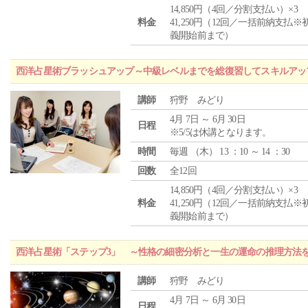
14,850円（4回／分割支払い）×3
料金
41,250円（12回／一括前納支払※
義開始前まで）
西洋占星術ブラッシュアップ～中級レベルまでを総復習してスキルアッ
講師
狩野 みどり
4月 7日 ～ 6月 30日
日程
※5/5は休講となります。
時間
毎週 （
木
） 13 ：10 ～ 14 ：30
回数
全12回
14,850円（4回／分割支払い）×3
料金
41,250円（12回／一括前納支払※
義開始前まで）
西洋占星術「ステップ3」 ～性格の細密分析と一生の運命の推理方法
講師
狩野 みどり
4月 7日 ～ 6月 30日
日程