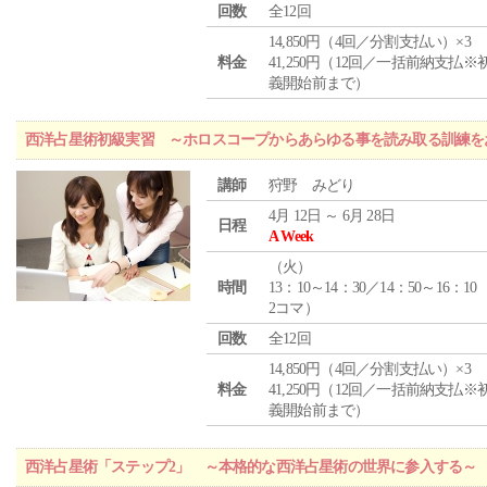
回数
全12回
14,850円（4回／分割支払い）×3
料金
41,250円（12回／一括前納支払※
義開始前まで）
西洋占星術初級実習 ～ホロスコープからあらゆる事を読み取る訓練を
講師
狩野 みどり
4月 12日 ～ 6月 28日
日程
A Week
（
火
）
時間
13：10～14：30／14：50～16：10
2コマ）
回数
全12回
14,850円（4回／分割支払い）×3
料金
41,250円（12回／一括前納支払※
義開始前まで）
西洋占星術「ステップ2」 ～本格的な西洋占星術の世界に参入する～