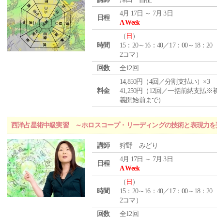
4月 17日 ～ 7月 3日
日程
A Week
（
日
）
時間
15：20～16：40／17：00～18：20
2コマ）
回数
全12回
14,850円（4回／分割支払い）×3
料金
41,250円（12回／一括前納支払※
義開始前まで）
西洋占星術中級実習 ～ホロスコープ・リーディングの技術と表現力を
講師
狩野 みどり
4月 17日 ～ 7月 3日
日程
A Week
（
日
）
時間
15：20～16：40／17：00～18：20
2コマ）
回数
全12回