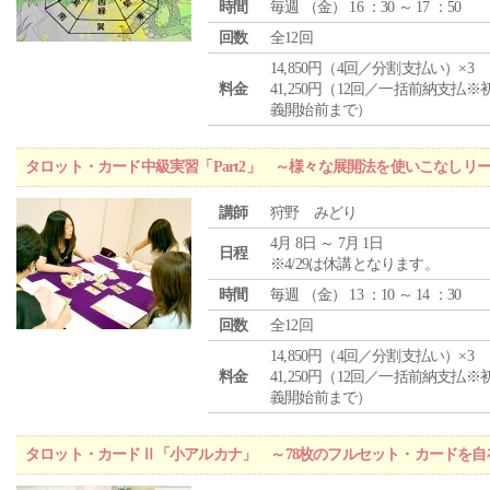
時間
毎週 （
金
） 16 ：30 ～ 17 ：50
回数
全12回
14,850円（4回／分割支払い）×3
料金
41,250円（12回／一括前納支払※
義開始前まで）
タロット・カード中級実習「Part2」 ～様々な展開法を使いこなしリ
講師
狩野 みどり
4月 8日 ～ 7月 1日
日程
※4/29は休講となります。
時間
毎週 （
金
） 13 ：10 ～ 14 ：30
回数
全12回
14,850円（4回／分割支払い）×3
料金
41,250円（12回／一括前納支払※
義開始前まで）
タロット・カードⅡ「小アルカナ」 ～78枚のフルセット・カードを自