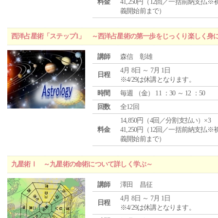
料金
41,250円（12回／一括前納支払※
義開始前まで）
西洋占星術「ステップ1」 ～西洋占星術の第一歩をじっくり楽しく身
講師
森信 彰雄
4月 8日 ～ 7月 1日
日程
※4/29は休講となります。
時間
毎週 （
金
） 11 ：30 ～ 12 ：50
回数
全12回
14,850円（4回／分割支払い）×3
料金
41,250円（12回／一括前納支払※
義開始前まで）
九星術Ⅰ ～九星術の命術について詳しく学ぶ～
講師
澤田 昌征
4月 8日 ～ 7月 1日
日程
※4/29は休講となります。