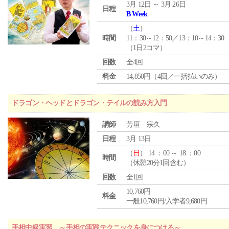
3月 12日 ～ 3月 26日
日程
B Week
（
土
）
時間
11：30～12：50／13：10～14：30
（1日2コマ）
回数
全4回
料金
14,850円（4回／一括払いのみ）
ドラゴン・ヘッドとドラゴン・テイルの読み方入門
講師
芳垣 宗久
日程
3月 13日
（
日
） 14 ：00 ～ 18 ：00
時間
（休憩20分1回含む）
回数
全1回
10,760円
料金
一般10,760円/入学者9,680円
手相中級実習 ～手相の実践テクニックを身につける～