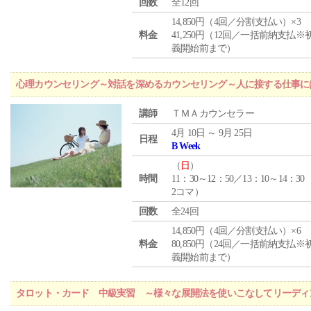
回数
全12回
14,850円（4回／分割支払い）×3
料金
41,250円（12回／一括前納支払※
義開始前まで）
心理カウンセリング～対話を深めるカウンセリング～人に接する仕事には
講師
ＴＭＡカウンセラー
4月 10日 ～ 9月 25日
日程
B Week
（
日
）
時間
11：30～12：50／13：10～14：30
2コマ）
回数
全24回
14,850円（4回／分割支払い）×6
料金
80,850円（24回／一括前納支払※
義開始前まで）
タロット・カード 中級実習 ～様々な展開法を使いこなしてリーディ