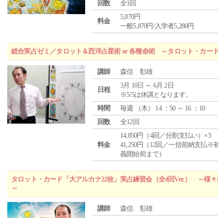
回数
全1回
5,870円
料金
一般5,870円/入学者5,280円
総合実占ゼミ／タロット＆西洋占星術 or 各種命術 ～タロット・カ
講師
森信 彰雄
3月 10日 ～ 6月 2日
日程
※5/5は休講となります。
時間
毎週 （
木
） 14 ：50 ～ 16 ：10
回数
全12回
14,850円（4回／分割支払い）×3
料金
41,250円（12回／一括前納支払※
義開始前まで）
タロット・カード「大アルカナ22枚」実占練習会（全4回Ver.） ～
～
講師
森信 彰雄