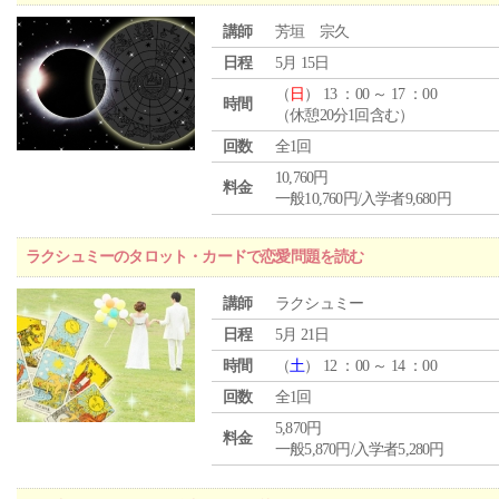
講師
芳垣 宗久
日程
5月 15日
（
日
） 13 ：00 ～ 17 ：00
時間
（休憩20分1回含む）
回数
全1回
10,760円
料金
一般10,760円/入学者9,680円
ラクシュミーのタロット・カードで恋愛問題を読む
講師
ラクシュミー
日程
5月 21日
時間
（
土
） 12 ：00 ～ 14 ：00
回数
全1回
5,870円
料金
一般5,870円/入学者5,280円