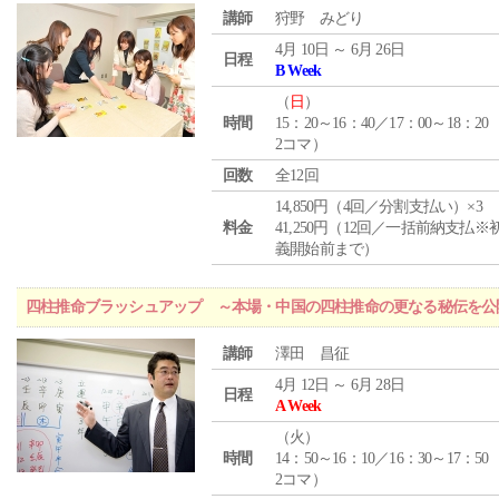
講師
狩野 みどり
4月 10日 ～ 6月 26日
日程
B Week
（
日
）
時間
15：20～16：40／17：00～18：20
2コマ）
回数
全12回
14,850円（4回／分割支払い）×3
料金
41,250円（12回／一括前納支払※
義開始前まで）
四柱推命ブラッシュアップ ～本場・中国の四柱推命の更なる秘伝を公
講師
澤田 昌征
4月 12日 ～ 6月 28日
日程
A Week
（
火
）
時間
14：50～16：10／16：30～17：50
2コマ）