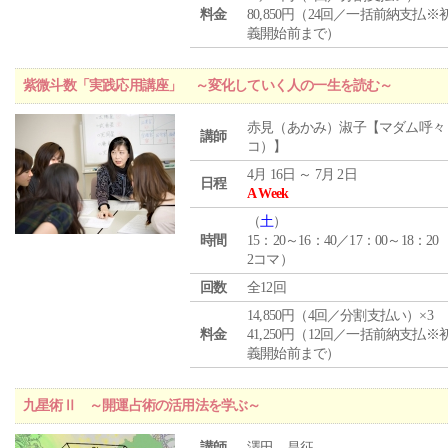
料金
80,850円（24回／一括前納支払※
義開始前まで）
紫微斗数「実践応用講座」 ～変化していく人の一生を読む～
赤見（あかみ）淑子【マダム呼々
講師
コ）】
4月 16日 ～ 7月 2日
日程
A Week
（
土
）
時間
15：20～16：40／17：00～18：20
2コマ）
回数
全12回
14,850円（4回／分割支払い）×3
料金
41,250円（12回／一括前納支払※
義開始前まで）
九星術Ⅱ ～開運占術の活用法を学ぶ～
講師
澤田 昌征