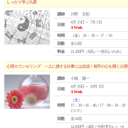
しっかり学ぶ九星
講師
川野 文彰
4月 15日 ～ 7月 1日
日程
A Week
時間
（
金
） 16 ：30 ～ 17 ：50
回数
全12回
料金
21,450円（6回／一括払いのみ）
心理カウンセリング ～人に接する仕事には必須！相手の心を開く心理
講師
小槌 陽一
4月 16日 ～ 10月 1日
日程
A Week
（
土
）
時間
15：20～16：40／17：00～18：20
2コマ）
回数
全24回
14,850円（4回／分割支払い）×6