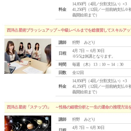
14,850円（4回／分割支払い）×3
料金
41,250円（12回／一括前納支払※
義開始前まで）
西洋占星術ブラッシュアップ～中級レベルまでを総復習してスキルアッ
講師
狩野 みどり
4月 7日 ～ 6月 30日
日程
※5/5は休講となります。
時間
毎週 （
木
） 13 ：10 ～ 14 ：30
回数
全12回
14,850円（4回／分割支払い）×3
料金
41,250円（12回／一括前納支払※
義開始前まで）
西洋占星術「ステップ3」 ～性格の細密分析と一生の運命の推理方法
講師
狩野 みどり
4月 7日 ～ 6月 30日
日程