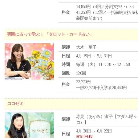
14,850円（4回／分割支払い）×3
料金
41,250円（12回／一括前納支払※
義開始前まで）
実際に占って学ぶ！ 「タロット・カード占い」
講師
大木 華子
日程
4月 19日 ～ 5月 31日
時間
毎週 （
火
） 11 ：30 ～ 12 ：50
回数
全6回
22,770円
料金
一般22,770円/入学者20,460円
ココゼミ
赤見（あかみ）淑子【マダム呼々
講師
コ）】
4月 20日 ～ 6月 22日
日程
変則日程