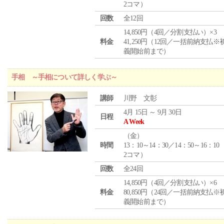
2コマ）
回数
全12回
14,850円（4回／分割支払い）×3
料金
41,250円（12回／一括前納支払※
義開始前まで）
手相 ～手相について詳しく学ぶ～
講師
川野 文彰
4月 15日 ～ 9月 30日
日程
A Week
（
金
）
時間
13：10～14：30／14：50～16：10
2コマ）
回数
全24回
14,850円（4回／分割支払い）×6
料金
80,850円（24回／一括前納支払※
義開始前まで）