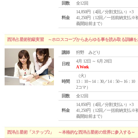
回数
全12回
14,850円（4回／分割支払い）×3
料金
41,250円（12回／一括前納支払※
義開始前まで）
西洋占星術初級実習 ～ホロスコープからあらゆる事を読み取る訓練を
講師
狩野 みどり
4月 12日 ～ 6月 28日
日程
A Week
（
火
）
時間
13：10～14：30／14：50～16：10
2コマ）
回数
全12回
14,850円（4回／分割支払い）×3
料金
41,250円（12回／一括前納支払※
義開始前まで）
西洋占星術「ステップ2」 ～本格的な西洋占星術の世界に参入する～