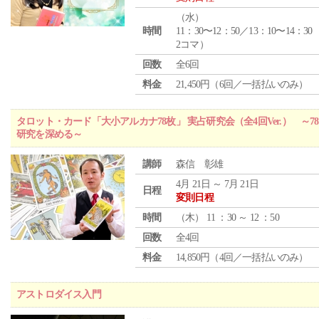
（
水
）
時間
11：30〜12：50／13：10〜14：30
2コマ）
回数
全6回
料金
21,450円（6回／一括払いのみ）
タロット・カード「大小アルカナ78枚」 実占研究会（全4回Ver.） 
研究を深める～
講師
森信 彰雄
4月 21日 ～ 7月 21日
日程
変則日程
時間
（
木
） 11 ：30 ～ 12 ：50
回数
全4回
料金
14,850円（4回／一括払いのみ）
アストロダイス入門