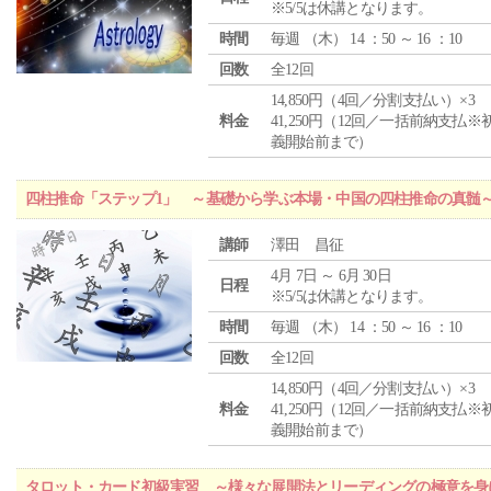
※5/5は休講となります。
時間
毎週 （
木
） 14 ：50 ～ 16 ：10
回数
全12回
14,850円（4回／分割支払い）×3
料金
41,250円（12回／一括前納支払※
義開始前まで）
四柱推命「ステップ1」 ～基礎から学ぶ本場・中国の四柱推命の真髄
講師
澤田 昌征
4月 7日 ～ 6月 30日
日程
※5/5は休講となります。
時間
毎週 （
木
） 14 ：50 ～ 16 ：10
回数
全12回
14,850円（4回／分割支払い）×3
料金
41,250円（12回／一括前納支払※
義開始前まで）
タロット・カード初級実習 ～様々な展開法とリーディングの極意を身