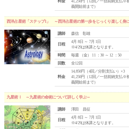
料金
41,250円（12回／一括前納支払※
義開始前まで）
西洋占星術「ステップ1」 ～西洋占星術の第一歩をじっくり楽しく身
講師
森信 彰雄
4月 8日 ～ 7月 1日
日程
※4/29は休講となります。
時間
毎週 （
金
） 11 ：30 ～ 12 ：50
回数
全12回
14,850円（4回／分割支払い）×3
料金
41,250円（12回／一括前納支払※
義開始前まで）
九星術Ⅰ ～九星術の命術について詳しく学ぶ～
講師
澤田 昌征
4月 8日 ～ 7月 1日
日程
※4/29は休講となります。