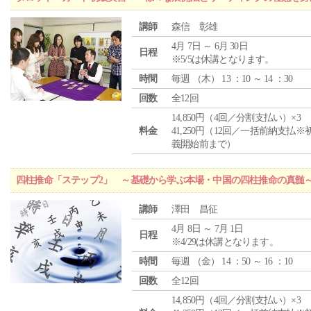
講師
森信 彰雄
4月 7日 ～ 6月 30日
日程
※5/5は休講となります。
時間
毎週 （
木
） 13 ：10 ～ 14 ：30
回数
全12回
14,850円（4回／分割支払い）×3
料金
41,250円（12回／一括前納支払※
義開始前まで）
四柱推命「ステップ2」 ～基礎から学ぶ本場・中国の四柱推命の真髄
講師
澤田 昌征
4月 8日 ～ 7月 1日
日程
※4/29は休講となります。
時間
毎週 （
金
） 14 ：50 ～ 16 ：10
回数
全12回
14,850円（4回／分割支払い）×3