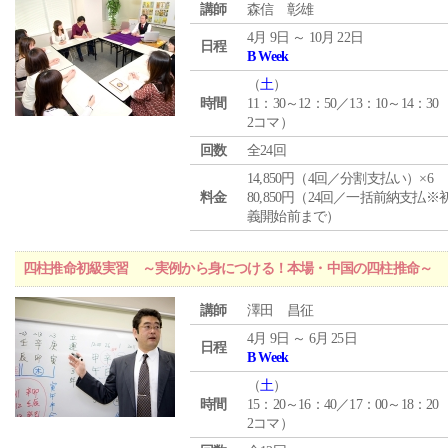
講師
森信 彰雄
4月 9日 ～ 10月 22日
日程
B Week
（
土
）
時間
11：30～12：50／13：10～14：30
2コマ）
回数
全24回
14,850円（4回／分割支払い）×6
料金
80,850円（24回／一括前納支払※
義開始前まで）
四柱推命初級実習 ～実例から身につける！本場・中国の四柱推命～
講師
澤田 昌征
4月 9日 ～ 6月 25日
日程
B Week
（
土
）
時間
15：20～16：40／17：00～18：20
2コマ）