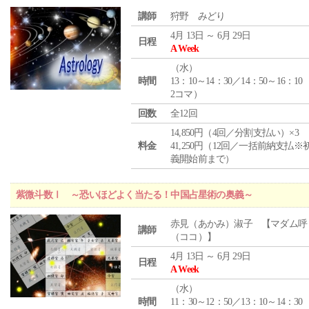
講師
狩野 みどり
4月 13日 ～ 6月 29日
日程
A Week
（
水
）
時間
13：10～14：30／14：50～16：10
2コマ）
回数
全12回
14,850円（4回／分割支払い）×3
料金
41,250円（12回／一括前納支払※
義開始前まで）
紫微斗数Ⅰ ～恐いほどよく当たる！中国占星術の奥義～
赤見（あかみ）淑子 【マダム呼
講師
（ココ）】
4月 13日 ～ 6月 29日
日程
A Week
（
水
）
時間
11：30～12：50／13：10～14：30