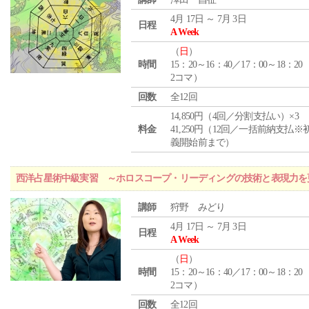
4月 17日 ～ 7月 3日
日程
A Week
（
日
）
時間
15：20～16：40／17：00～18：20
2コマ）
回数
全12回
14,850円（4回／分割支払い）×3
料金
41,250円（12回／一括前納支払※
義開始前まで）
西洋占星術中級実習 ～ホロスコープ・リーディングの技術と表現力を
講師
狩野 みどり
4月 17日 ～ 7月 3日
日程
A Week
（
日
）
時間
15：20～16：40／17：00～18：20
2コマ）
回数
全12回