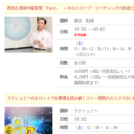
西洋占星術中級実習「Part2」 ～ホロスコープ・リーディングの技術
講師
森信 彰雄
3月 5日 ～ 6月 4日
日程
A Week
（
土
）
時間
11：30～12：50／13：10～14：30
（1日2コマ）
回数
全12回
14,850円（4回／分割支払い）×3
料金
41,250円（12回／一括前納支払※
義開始前まで）
ラクシュミーのタロットで仕事運を読み解くコツ～関西のカリスマ占い
講師
ラクシュミー
日程
3月 5日
時間
（
土
） 12 ：00 ～ 14 ：00