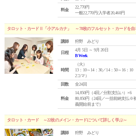
22,770円
料金
一般22,770円/入学者20,460円
タロット・カードⅡ「小アルカナ」 ～78枚のフルセット・カードを自
講師
狩野 みどり
4月 5日 ～ 9月 20日
日程
B Week
（
火
）
時間
13：10～14：30／14：50～16：10
2コマ）
回数
全24回
14,850円（4回／分割支払い）×6
料金
80,850円（24回／一括前納支払※
義開始前まで）
タロット・カード ～22枚のメイン・カードについて詳しく学ぶ～
講師
狩野 みどり