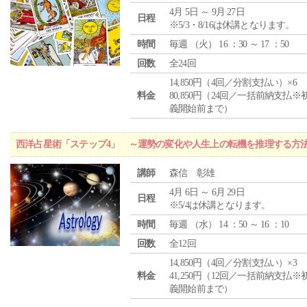
4月 5日 ～ 9月 27日
日程
※5/3・8/16は休講となります。
時間
毎週 （
火
） 16 ：30 ～ 17 ：50
回数
全24回
14,850円（4回／分割支払い）×6
料金
80,850円（24回／一括前納支払※
義開始前まで）
西洋占星術「ステップ4」 ～運勢の変化や人生上の転機を推理する方
講師
森信 彰雄
4月 6日 ～ 6月 29日
日程
※5/4は休講となります。
時間
毎週 （
水
） 14 ：50 ～ 16 ：10
回数
全12回
14,850円（4回／分割支払い）×3
料金
41,250円（12回／一括前納支払※
義開始前まで）