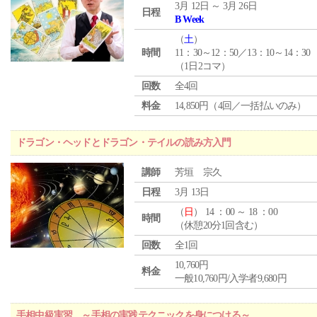
3月 12日 ～ 3月 26日
日程
B Week
（
土
）
時間
11：30～12：50／13：10～14：30
（1日2コマ）
回数
全4回
料金
14,850円（4回／一括払いのみ）
ドラゴン・ヘッドとドラゴン・テイルの読み方入門
講師
芳垣 宗久
日程
3月 13日
（
日
） 14 ：00 ～ 18 ：00
時間
（休憩20分1回含む）
回数
全1回
10,760円
料金
一般10,760円/入学者9,680円
手相中級実習 ～手相の実践テクニックを身につける～