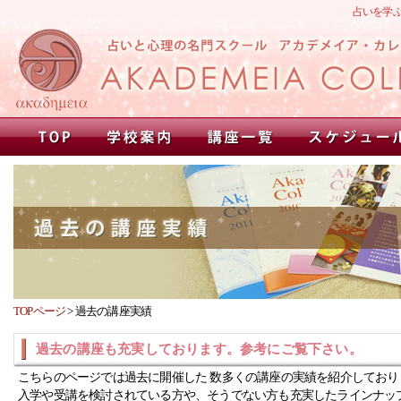
占いを学
TOPページ
>
過去の講座実績
過去の講座も充実しております。参考にご覧下さい。
こちらのページでは過去に開催した 数多くの講座の実績を紹介しており
入学や受講を検討されている方や、そうでない方も充実したラインナッ