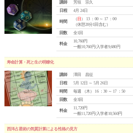
講師
芳垣 宗久
日程
4月 24日
（
日
） 13 ：00 ～ 17 ：00
時間
（休憩20分1回含む）
回数
全1回
10,760円
料金
一般10,760円/入学者9,680円
寿命計算・死と生の明瞭化
講師
澤田 昌征
日程
5月 12日 ～ 5月 26日
時間
毎週 （
木
） 16 ：30 ～ 17 ：50
回数
全3回
11,720円
料金
一般11,720円/入学者10,560円
西洋占星術の気質計算による性格の見方