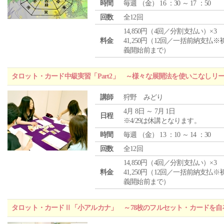
時間
毎週 （
金
） 16 ：30 ～ 17 ：50
回数
全12回
14,850円（4回／分割支払い）×3
料金
41,250円（12回／一括前納支払※
義開始前まで）
タロット・カード中級実習「Part2」 ～様々な展開法を使いこなしリ
講師
狩野 みどり
4月 8日 ～ 7月 1日
日程
※4/29は休講となります。
時間
毎週 （
金
） 13 ：10 ～ 14 ：30
回数
全12回
14,850円（4回／分割支払い）×3
料金
41,250円（12回／一括前納支払※
義開始前まで）
タロット・カードⅡ「小アルカナ」 ～78枚のフルセット・カードを自