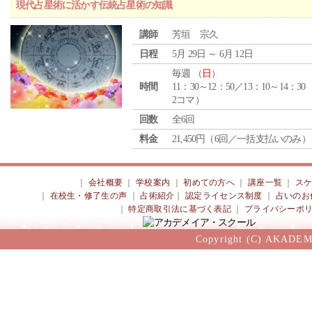
現代占星術に活かす伝統占星術の知識
講師
芳垣 宗久
日程
5月 29日 ～ 6月 12日
毎週 （
日
）
時間
11：30～12：50／13：10～14：30
2コマ）
回数
全6回
料金
21,450円（6回／一括支払いのみ）
｜
会社概要
｜
学校案内
｜
初めての方へ
｜
講座一覧
｜
ス
｜
在校生・修了生の声
｜
占術紹介
｜
認定ライセンス制度
｜
占いのお
｜
特定商取引法に基づく表記
｜
プライバシーポ
Copyright (C) AKADEM