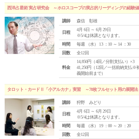
西洋占星術 実占研究会 ～ホロスコープの実占的リーディングの経験
講師
森信 彰雄
4月 6日 ～ 6月 29日
日程
※5/4は休講となります。
時間
毎週 （
水
） 13 ：10 ～ 14 ：30
回数
全12回
14,850円（4回／分割支払い）×3
料金
41,250円（12回／一括前納支払※
義開始前まで）
タロット・カードⅡ「小アルカナ」実習 ～78枚フルセット用の展開
講師
狩野 みどり
4月 6日 ～ 6月 29日
日程
※5/4は休講となります。
時間
毎週 （
水
） 19 ：00 ～ 20 ：20
回数
全12回