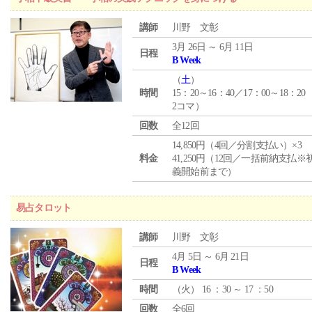
講師
川野 文彰
3月 26日 ～ 6月 11日
日程
B Week
（
土
）
時間
15：20～16：40／17：00～18：20
2コマ）
回数
全12回
14,850円（4回／分割支払い）×3
料金
41,250円（12回／一括前納支払※
義開始前まで）
易占タロット
講師
川野 文彰
4月 5日 ～ 6月 21日
日程
B Week
時間
（
火
） 16 ：30 ～ 17 ：50
回数
全6回