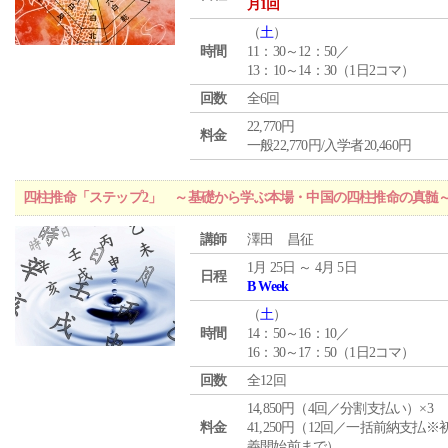
月1回
（
土
）
時間
11：30～12：50／
13：10～14：30（1日2コマ）
回数
全6回
22,770円
料金
一般22,770円/入学者20,460円
四柱推命「ステップ2」 ～基礎から学ぶ本場・中国の四柱推命の真髄
講師
澤田 昌征
1月 25日 ～ 4月 5日
日程
B Week
（
土
）
時間
14：50～16：10／
16：30～17：50（1日2コマ）
回数
全12回
14,850円（4回／分割支払い）×3
料金
41,250円（12回／一括前納支払※
義開始前まで）