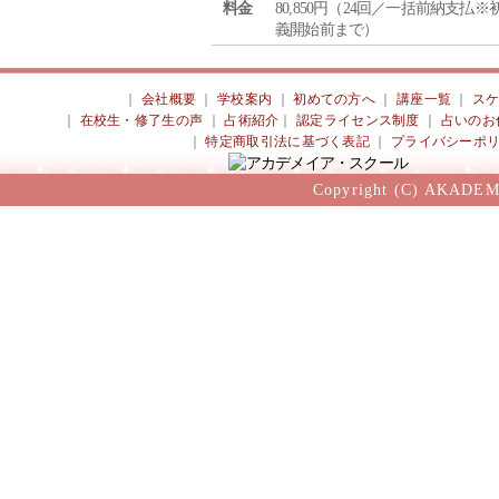
料金
80,850円（24回／一括前納支払※
義開始前まで）
｜
会社概要
｜
学校案内
｜
初めての方へ
｜
講座一覧
｜
ス
｜
在校生・修了生の声
｜
占術紹介
｜
認定ライセンス制度
｜
占いのお
｜
特定商取引法に基づく表記
｜
プライバシーポ
Copyright (C) AKADEM