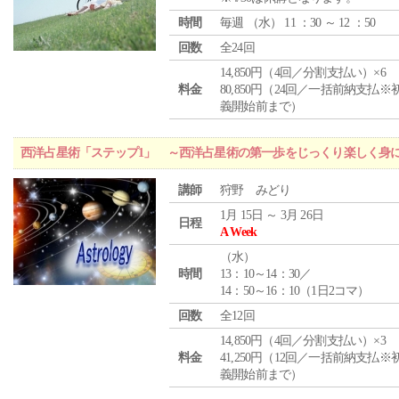
時間
毎週 （
水
） 11 ：30 ～ 12 ：50
回数
全24回
14,850円（4回／分割支払い）×6
料金
80,850円（24回／一括前納支払※
義開始前まで）
西洋占星術「ステップ1」 ～西洋占星術の第一歩をじっくり楽しく身
講師
狩野 みどり
1月 15日 ～ 3月 26日
日程
A Week
（
水
）
時間
13：10～14：30／
14：50～16：10（1日2コマ）
回数
全12回
14,850円（4回／分割支払い）×3
料金
41,250円（12回／一括前納支払※
義開始前まで）