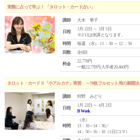
実際に占って学ぶ！ 「タロット・カード占い」
講師
大木 華子
1月 22日 ～ 3月 5日
日程
※2/12は休講となります。
時間
毎週 （
水
） 11 ：30 ～ 12 ：50
回数
全6回
22,770円
料金
一般22,770円/入学者20,460円
タロット・カードⅡ「小アルカナ」実習 ～78枚フルセット用の展開
講師
狩野 みどり
1月 22日 ～ 4月 2日
日程
B Week
（
水
）
時間
13：10～14：30／
14：50～16：10（1日2コマ）