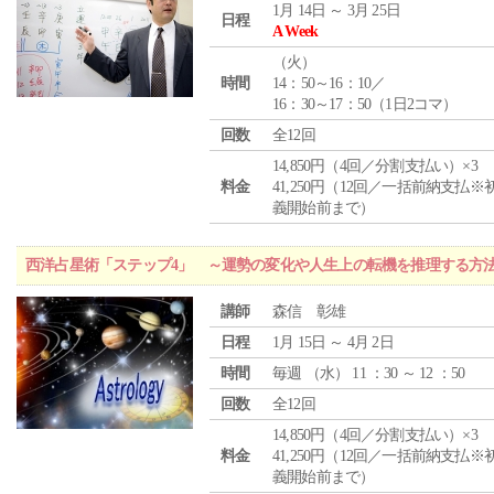
1月 14日 ～ 3月 25日
日程
A Week
（
火
）
時間
14：50～16：10／
16：30～17：50（1日2コマ）
回数
全12回
14,850円（4回／分割支払い）×3
料金
41,250円（12回／一括前納支払※
義開始前まで）
西洋占星術「ステップ4」 ～運勢の変化や人生上の転機を推理する方
講師
森信 彰雄
日程
1月 15日 ～ 4月 2日
時間
毎週 （
水
） 11 ：30 ～ 12 ：50
回数
全12回
14,850円（4回／分割支払い）×3
料金
41,250円（12回／一括前納支払※
義開始前まで）