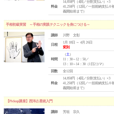
14,850円（4回／分割支払い）×3
料金
41,250円（12回／一括前納支払※
義開始前まで）
手相初級実習 ～手相の実践テクニックを身につける～
講師
川野 文彰
1月 18日 ～ 4月 26日
日程
変則
（
土
）
時間
11：30～12：50／
13：10～14：30（1日2コマ）
回数
全12回
14,850円（4回／分割支払い）×3
料金
41,250円（12回／一括前納支払※
義開始前まで）
【Pickup講座】西洋占星術入門
講師
芳垣 宗久