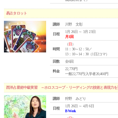
易占タロット
講師
川野 文彰
1月 26日 ～ 3月 23日
日程
月1回
（
日
）
時間
11：30～12：50／
13：10～14：30（1日2コマ）
回数
全6回
22,770円
料金
一般22,770円/入学者20,460円
西洋占星術中級実習 ～ホロスコープ・リーディングの技術と表現力を
講師
狩野 みどり
1月 26日 ～ 4月 6日
日程
B Week