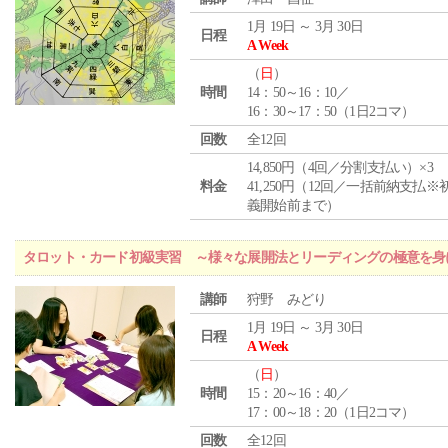
1月 19日 ～ 3月 30日
日程
A Week
（
日
）
時間
14：50～16：10／
16：30～17：50（1日2コマ）
回数
全12回
14,850円（4回／分割支払い）×3
料金
41,250円（12回／一括前納支払※
義開始前まで）
タロット・カード初級実習 ～様々な展開法とリーディングの極意を身
講師
狩野 みどり
1月 19日 ～ 3月 30日
日程
A Week
（
日
）
時間
15：20～16：40／
17：00～18：20（1日2コマ）
回数
全12回