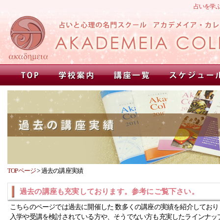
占いを学
TOPページ
>
過去の講座実績
過去の講座も充実しております。参考にご覧下さい。
こちらのページでは過去に開催した 数多くの講座の実績を紹介しており
入学や受講を検討されている方や、そうでない方も充実したラインナッ