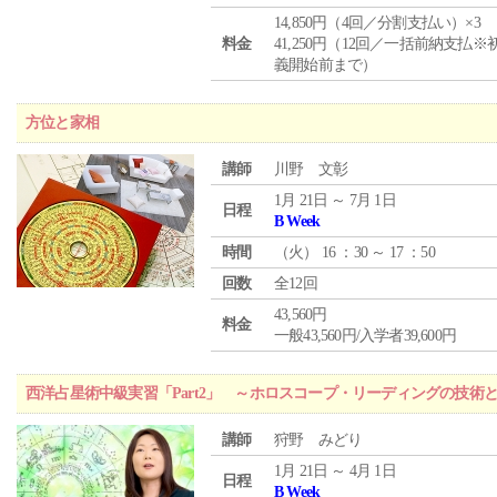
14,850円（4回／分割支払い）×3
料金
41,250円（12回／一括前納支払※
義開始前まで）
方位と家相
講師
川野 文彰
1月 21日 ～ 7月 1日
日程
B Week
時間
（
火
） 16 ：30 ～ 17 ：50
回数
全12回
43,560円
料金
一般43,560円/入学者39,600円
西洋占星術中級実習「Part2」 ～ホロスコープ・リーディングの技術
講師
狩野 みどり
1月 21日 ～ 4月 1日
日程
B Week