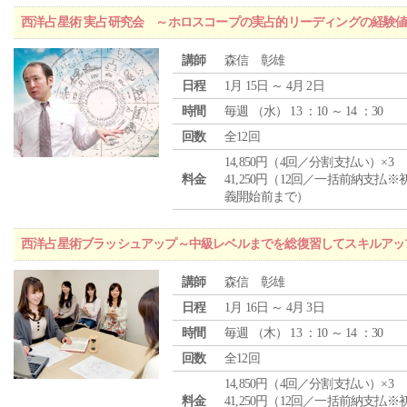
西洋占星術 実占研究会 ～ホロスコープの実占的リーディングの経験
講師
森信 彰雄
日程
1月 15日 ～ 4月 2日
時間
毎週 （
水
） 13 ：10 ～ 14 ：30
回数
全12回
14,850円（4回／分割支払い）×3
料金
41,250円（12回／一括前納支払※
義開始前まで）
西洋占星術ブラッシュアップ～中級レベルまでを総復習してスキルアッ
講師
森信 彰雄
日程
1月 16日 ～ 4月 3日
時間
毎週 （
木
） 13 ：10 ～ 14 ：30
回数
全12回
14,850円（4回／分割支払い）×3
料金
41,250円（12回／一括前納支払※