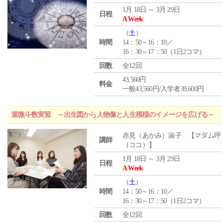
1月 18日 ～ 3月 29日
日程
A Week
（
土
）
時間
14：50～16：10／
16：30～17：50（1日2コマ）
回数
全12回
43,560円
料金
一般43,560円/入学者39,600円
紫微斗数実習 ～出生図から人物像と人生模様のイメージを広げる～
赤見（あかみ）淑子 【マダム呼
講師
（ココ）】
1月 18日 ～ 3月 29日
日程
A Week
（
土
）
時間
14：50～16：10／
16：30～17：50（1日2コマ）
回数
全12回