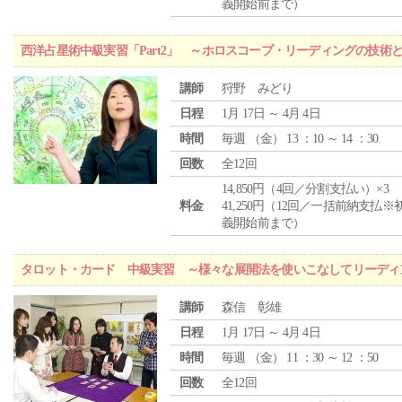
義開始前まで）
西洋占星術中級実習「Part2」 ～ホロスコープ・リーディングの技術
講師
狩野 みどり
日程
1月 17日 ～ 4月 4日
時間
毎週 （
金
） 13 ：10 ～ 14 ：30
回数
全12回
14,850円（4回／分割支払い）×3
料金
41,250円（12回／一括前納支払※
義開始前まで）
タロット・カード 中級実習 ～様々な展開法を使いこなしてリーディ
講師
森信 彰雄
日程
1月 17日 ～ 4月 4日
時間
毎週 （
金
） 11 ：30 ～ 12 ：50
回数
全12回