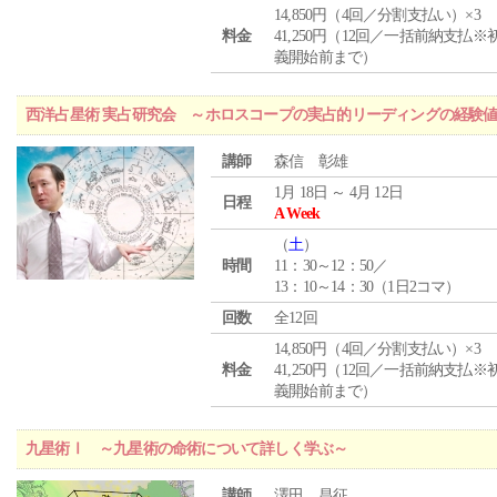
14,850円（4回／分割支払い）×3
料金
41,250円（12回／一括前納支払※
義開始前まで）
西洋占星術 実占研究会 ～ホロスコープの実占的リーディングの経験
講師
森信 彰雄
1月 18日 ～ 4月 12日
日程
A Week
（
土
）
時間
11：30～12：50／
13：10～14：30（1日2コマ）
回数
全12回
14,850円（4回／分割支払い）×3
料金
41,250円（12回／一括前納支払※
義開始前まで）
九星術Ⅰ ～九星術の命術について詳しく学ぶ～
講師
澤田 昌征