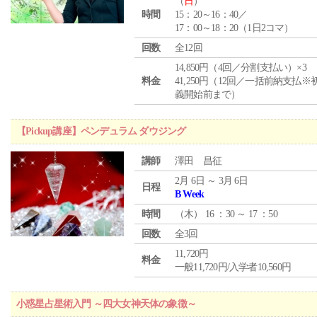
（
日
）
時間
15：20～16：40／
17：00～18：20（1日2コマ）
回数
全12回
14,850円（4回／分割支払い）×3
料金
41,250円（12回／一括前納支払※
義開始前まで）
【Pickup講座】ペンデュラム ダウジング
講師
澤田 昌征
2月 6日 ～ 3月 6日
日程
B Week
時間
（
木
） 16 ：30 ～ 17 ：50
回数
全3回
11,720円
料金
一般11,720円/入学者10,560円
小惑星占星術入門 ～四大女神天体の象徴～