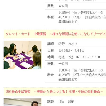
回数
全12回
14,850円（4回／分割支払い）×3
料金
41,250円（12回／一括前納支払※
義開始前まで）
タロット・カード 中級実習 ～様々な展開法を使いこなしてリーディ
講師
狩野 みどり
日程
1月 14日 ～ 4月 1日
時間
毎週 （
火
） 16 ：30 ～ 17 ：50
回数
全12回
14,850円（4回／分割支払い）×3
料金
41,250円（12回／一括前納支払※
義開始前まで）
四柱推命中級実習 ～実例から身につける！ 本場・中国の四柱推命～
講師
澤田 昌征