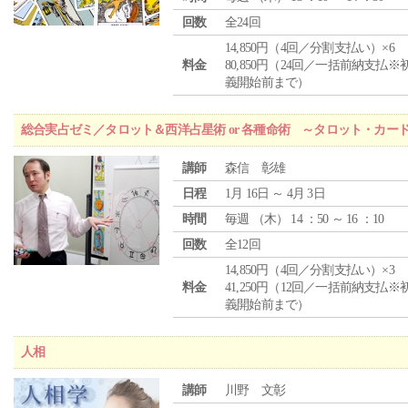
回数
全24回
14,850円（4回／分割支払い）×6
料金
80,850円（24回／一括前納支払※
義開始前まで）
総合実占ゼミ／タロット＆西洋占星術 or 各種命術 ～タロット・カ
講師
森信 彰雄
日程
1月 16日 ～ 4月 3日
時間
毎週 （
木
） 14 ：50 ～ 16 ：10
回数
全12回
14,850円（4回／分割支払い）×3
料金
41,250円（12回／一括前納支払※
義開始前まで）
人相
講師
川野 文彰