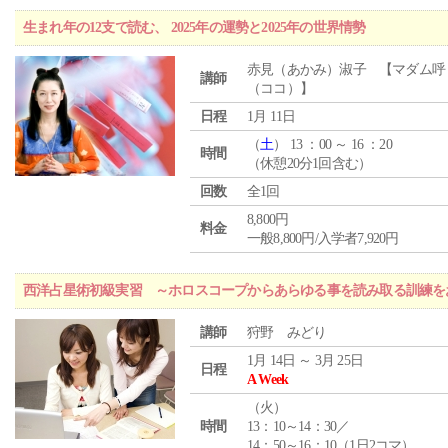
生まれ年の12支で読む、 2025年の運勢と2025年の世界情勢
赤見（あかみ）淑子 【マダム呼
講師
（ココ）】
日程
1月 11日
（
土
） 13 ：00 ～ 16 ：20
時間
（休憩20分1回含む）
回数
全1回
8,800円
料金
一般8,800円/入学者7,920円
西洋占星術初級実習 ～ホロスコープからあらゆる事を読み取る訓練を
講師
狩野 みどり
1月 14日 ～ 3月 25日
日程
A Week
（
火
）
時間
13：10～14：30／
14：50～16：10（1日2コマ）