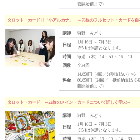
義開始前まで）
タロット・カードⅡ「小アルカナ」 ～78枚のフルセット・カードを自
講師
狩野 みどり
1月 16日 ～ 7月 3日
日程
※5/1は休講となります。
時間
毎週 （
木
） 14 ：50 ～ 16 ：10
回数
全24回
14,850円（4回／分割支払い）×6
料金
80,850円（24回／一括前納支払※
義開始前まで）
タロット・カード ～22枚のメイン・カードについて詳しく学ぶ～
講師
狩野 みどり
1月 16日 ～ 7月 3日
日程
※5/1は休講となります。
時間
毎週 （
木
） 13 ：10 ～ 14 ：30