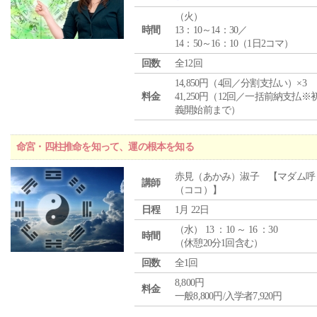
（
火
）
時間
13：10～14：30／
14：50～16：10（1日2コマ）
回数
全12回
14,850円（4回／分割支払い）×3
料金
41,250円（12回／一括前納支払※
義開始前まで）
命宮・四柱推命を知って、運の根本を知る
赤見（あかみ）淑子 【マダム呼
講師
（ココ）】
日程
1月 22日
（
水
） 13 ：10 ～ 16 ：30
時間
（休憩20分1回含む）
回数
全1回
8,800円
料金
一般8,800円/入学者7,920円