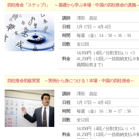
四柱推命「ステップ1」 ～基礎から学ぶ本場・中国の四柱推命の真髄
講師
澤田 昌征
日程
1月 17日 ～ 4月 4日
時間
毎週 （
金
） 14 ：50 ～ 16 ：10
回数
全12回
14,850円（4回／分割支払い）×3
料金
41,250円（12回／一括前納支払※
義開始前まで）
四柱推命初級実習 ～実例から身につける！本場・中国の四柱推命～
講師
澤田 昌征
日程
1月 17日 ～ 4月 4日
時間
毎週 （
金
） 16 ：30 ～ 17 ：50
回数
全12回
14,850円（4回／分割支払い）×3
料金
41,250円（12回／一括前納支払※