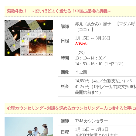
紫微斗数Ⅰ ～恐いほどよく当たる！中国占星術の奥義～
赤見（あかみ）淑子 【マダム呼
講師
（ココ）】
1月 15日 ～ 3月 26日
日程
A Week
（
水
）
時間
13：10～14：30／
14：50～16：10（1日2コマ）
回数
全12回
14,850円（4回／分割支払い）×3
料金
41,250円（12回／一括前納支払※
義開始前まで）
心理カウンセリング～対話を深めるカウンセリング～人に接する仕事には
講師
TMAカウンセラー
1月 15日 ～ 7月 2日
日程
※4/30は休講となります。