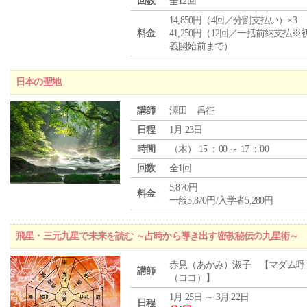
回数
全12回
14,850円（4回／分割支払い）×3
料金
41,250円（12回／一括前納支払※
義開始前まで）
日本の聖地
講師
澤田 昌征
日程
1月 23日
時間
（
木
） 15 ：00 ～ 17 ：00
回数
全1回
5,870円
料金
一般5,870円/入学者5,280円
飛星・三元九星で未来を読む ～占時から導き出す密教秘伝の九星術～
赤見（あかみ）淑子 【マダム呼
講師
（ココ）】
1月 25日 ～ 3月 22日
日程