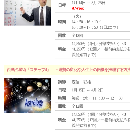
1月 14日 ～ 3月 25日
日程
A Week
（
火
）
時間
14：50～16：10／
16：30～17：50（1日2コマ）
回数
全12回
14,850円（4回／分割支払い）×3
料金
41,250円（12回／一括前納支払※
義開始前まで）
西洋占星術「ステップ4」 ～運勢の変化や人生上の転機を推理する方
講師
森信 彰雄
日程
1月 15日 ～ 4月 2日
時間
毎週 （
水
） 11 ：30 ～ 12 ：50
回数
全12回
14,850円（4回／分割支払い）×3
料金
41,250円（12回／一括前納支払※
義開始前まで）