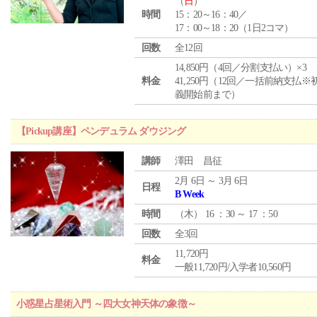
（
日
）
時間
15：20～16：40／
17：00～18：20（1日2コマ）
回数
全12回
14,850円（4回／分割支払い）×3
料金
41,250円（12回／一括前納支払※
義開始前まで）
【Pickup講座】ペンデュラム ダウジング
講師
澤田 昌征
2月 6日 ～ 3月 6日
日程
B Week
時間
（
木
） 16 ：30 ～ 17 ：50
回数
全3回
11,720円
料金
一般11,720円/入学者10,560円
小惑星占星術入門 ～四大女神天体の象徴～