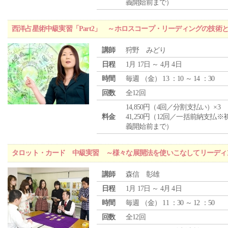
義開始前まで）
西洋占星術中級実習「Part2」 ～ホロスコープ・リーディングの技術
講師
狩野 みどり
日程
1月 17日 ～ 4月 4日
時間
毎週 （
金
） 13 ：10 ～ 14 ：30
回数
全12回
14,850円（4回／分割支払い）×3
料金
41,250円（12回／一括前納支払※
義開始前まで）
タロット・カード 中級実習 ～様々な展開法を使いこなしてリーディ
講師
森信 彰雄
日程
1月 17日 ～ 4月 4日
時間
毎週 （
金
） 11 ：30 ～ 12 ：50
回数
全12回