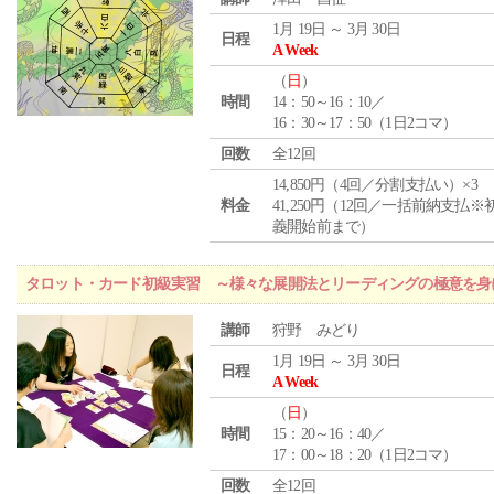
1月 19日 ～ 3月 30日
日程
A Week
（
日
）
時間
14：50～16：10／
16：30～17：50（1日2コマ）
回数
全12回
14,850円（4回／分割支払い）×3
料金
41,250円（12回／一括前納支払※
義開始前まで）
タロット・カード初級実習 ～様々な展開法とリーディングの極意を身
講師
狩野 みどり
1月 19日 ～ 3月 30日
日程
A Week
（
日
）
時間
15：20～16：40／
17：00～18：20（1日2コマ）
回数
全12回