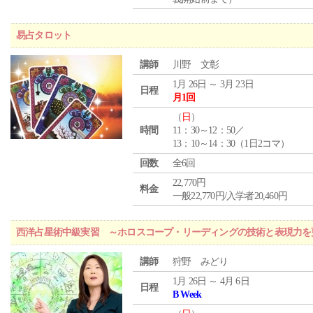
易占タロット
講師
川野 文彰
1月 26日 ～ 3月 23日
日程
月1回
（
日
）
時間
11：30～12：50／
13：10～14：30（1日2コマ）
回数
全6回
22,770円
料金
一般22,770円/入学者20,460円
西洋占星術中級実習 ～ホロスコープ・リーディングの技術と表現力を
講師
狩野 みどり
1月 26日 ～ 4月 6日
日程
B Week