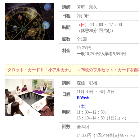
講師
芳垣 宗久
日程
2月 9日
（
日
） 13 ：00 ～ 17 ：00
時間
（休憩20分1回含む）
回数
全1回
10,760円
料金
一般10,760円/入学者9,680円
タロット・カードⅡ「小アルカナ」 ～78枚のフルセット・カードを自
講師
森信 彰雄
11月 30日 ～ 6月 21日
日程
B Week
（
土
）
時間
11：30～12：50／
13：10～14：30（1日2コマ）
回数
全24回
14,850円（4回／分割支払い）×6