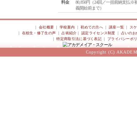
料金
80,850円（24回／一括前納支払※
義開始前まで）
｜
会社概要
｜
学校案内
｜
初めての方へ
｜
講座一覧
｜
ス
｜
在校生・修了生の声
｜
占術紹介
｜
認定ライセンス制度
｜
占いのお
｜
特定商取引法に基づく表記
｜
プライバシーポ
Copyright (C) AKADEM