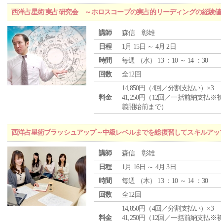
西洋占星術 実占研究会 ～ホロスコープの実占的リーディングの経験
講師
森信 彰雄
日程
1月 15日 ～ 4月 2日
時間
毎週 （
水
） 13 ：10 ～ 14 ：30
回数
全12回
14,850円（4回／分割支払い）×3
料金
41,250円（12回／一括前納支払※
義開始前まで）
西洋占星術ブラッシュアップ～中級レベルまでを総復習してスキルアッ
講師
森信 彰雄
日程
1月 16日 ～ 4月 3日
時間
毎週 （
木
） 13 ：10 ～ 14 ：30
回数
全12回
14,850円（4回／分割支払い）×3
料金
41,250円（12回／一括前納支払※