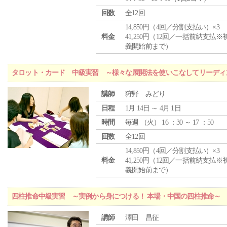
回数
全12回
14,850円（4回／分割支払い）×3
料金
41,250円（12回／一括前納支払※
義開始前まで）
タロット・カード 中級実習 ～様々な展開法を使いこなしてリーディ
講師
狩野 みどり
日程
1月 14日 ～ 4月 1日
時間
毎週 （
火
） 16 ：30 ～ 17 ：50
回数
全12回
14,850円（4回／分割支払い）×3
料金
41,250円（12回／一括前納支払※
義開始前まで）
四柱推命中級実習 ～実例から身につける！ 本場・中国の四柱推命～
講師
澤田 昌征