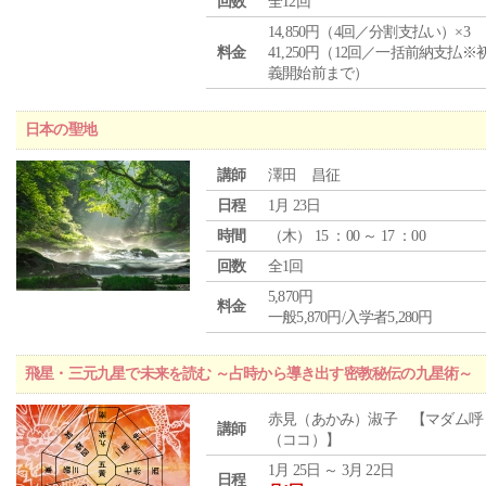
回数
全12回
14,850円（4回／分割支払い）×3
料金
41,250円（12回／一括前納支払※
義開始前まで）
日本の聖地
講師
澤田 昌征
日程
1月 23日
時間
（
木
） 15 ：00 ～ 17 ：00
回数
全1回
5,870円
料金
一般5,870円/入学者5,280円
飛星・三元九星で未来を読む ～占時から導き出す密教秘伝の九星術～
赤見（あかみ）淑子 【マダム呼
講師
（ココ）】
1月 25日 ～ 3月 22日
日程