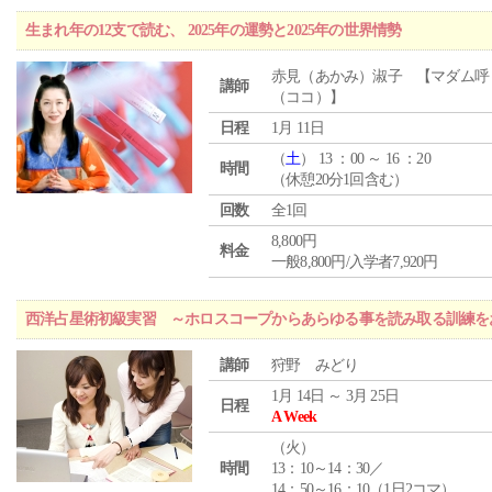
生まれ年の12支で読む、 2025年の運勢と2025年の世界情勢
赤見（あかみ）淑子 【マダム呼
講師
（ココ）】
日程
1月 11日
（
土
） 13 ：00 ～ 16 ：20
時間
（休憩20分1回含む）
回数
全1回
8,800円
料金
一般8,800円/入学者7,920円
西洋占星術初級実習 ～ホロスコープからあらゆる事を読み取る訓練を
講師
狩野 みどり
1月 14日 ～ 3月 25日
日程
A Week
（
火
）
時間
13：10～14：30／
14：50～16：10（1日2コマ）