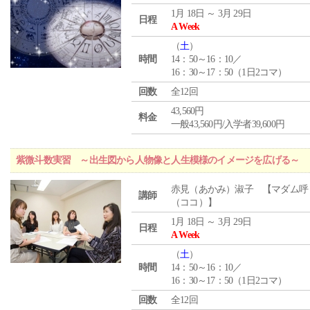
1月 18日 ～ 3月 29日
日程
A Week
（
土
）
時間
14：50～16：10／
16：30～17：50（1日2コマ）
回数
全12回
43,560円
料金
一般43,560円/入学者39,600円
紫微斗数実習 ～出生図から人物像と人生模様のイメージを広げる～
赤見（あかみ）淑子 【マダム呼
講師
（ココ）】
1月 18日 ～ 3月 29日
日程
A Week
（
土
）
時間
14：50～16：10／
16：30～17：50（1日2コマ）
回数
全12回