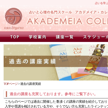
占いを学
TOPページ
>
過去の講座実績
過去の講座も充実しております。参考にご覧下さい。
こちらのページでは過去に開催した 数多くの講座の実績を紹介しており
入学や受講を検討されている方や、そうでない方も充実したラインナッ