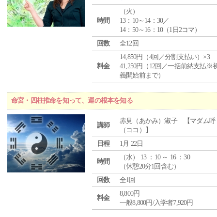
（
火
）
時間
13：10～14：30／
14：50～16：10（1日2コマ）
回数
全12回
14,850円（4回／分割支払い）×3
料金
41,250円（12回／一括前納支払※
義開始前まで）
命宮・四柱推命を知って、運の根本を知る
赤見（あかみ）淑子 【マダム呼
講師
（ココ）】
日程
1月 22日
（
水
） 13 ：10 ～ 16 ：30
時間
（休憩20分1回含む）
回数
全1回
8,800円
料金
一般8,800円/入学者7,920円