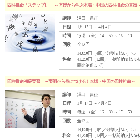
四柱推命「ステップ1」 ～基礎から学ぶ本場・中国の四柱推命の真髄
講師
澤田 昌征
日程
1月 17日 ～ 4月 4日
時間
毎週 （
金
） 14 ：50 ～ 16 ：10
回数
全12回
14,850円（4回／分割支払い）×3
料金
41,250円（12回／一括前納支払※
義開始前まで）
四柱推命初級実習 ～実例から身につける！本場・中国の四柱推命～
講師
澤田 昌征
日程
1月 17日 ～ 4月 4日
時間
毎週 （
金
） 16 ：30 ～ 17 ：50
回数
全12回
14,850円（4回／分割支払い）×3
料金
41,250円（12回／一括前納支払※