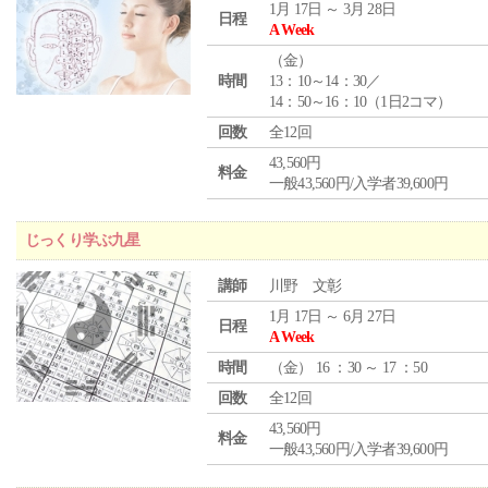
1月 17日 ～ 3月 28日
日程
A Week
（
金
）
時間
13：10～14：30／
14：50～16：10（1日2コマ）
回数
全12回
43,560円
料金
一般43,560円/入学者39,600円
じっくり学ぶ九星
講師
川野 文彰
1月 17日 ～ 6月 27日
日程
A Week
時間
（
金
） 16 ：30 ～ 17 ：50
回数
全12回
43,560円
料金
一般43,560円/入学者39,600円