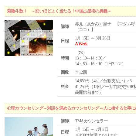
紫微斗数Ⅰ ～恐いほどよく当たる！中国占星術の奥義～
赤見（あかみ）淑子 【マダム呼
講師
（ココ）】
1月 15日 ～ 3月 26日
日程
A Week
（
水
）
時間
13：10～14：30／
14：50～16：10（1日2コマ）
回数
全12回
14,850円（4回／分割支払い）×3
料金
41,250円（12回／一括前納支払※
義開始前まで）
心理カウンセリング～対話を深めるカウンセリング～人に接する仕事には
講師
TMAカウンセラー
1月 15日 ～ 7月 2日
日程
※4/30は休講となります。