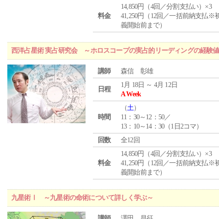
14,850円（4回／分割支払い）×3
料金
41,250円（12回／一括前納支払※
義開始前まで）
西洋占星術 実占研究会 ～ホロスコープの実占的リーディングの経験
講師
森信 彰雄
1月 18日 ～ 4月 12日
日程
A Week
（
土
）
時間
11：30～12：50／
13：10～14：30（1日2コマ）
回数
全12回
14,850円（4回／分割支払い）×3
料金
41,250円（12回／一括前納支払※
義開始前まで）
九星術Ⅰ ～九星術の命術について詳しく学ぶ～
講師
澤田 昌征