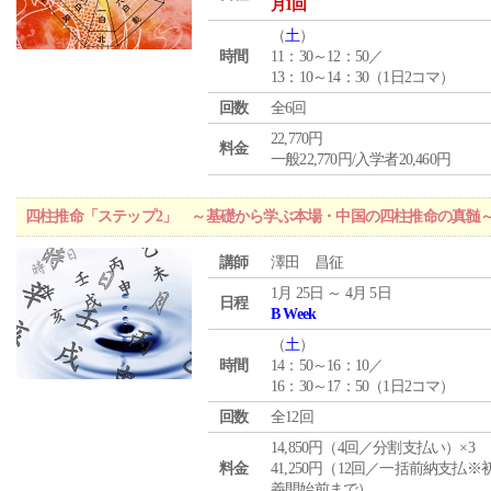
月1回
（
土
）
時間
11：30～12：50／
13：10～14：30（1日2コマ）
回数
全6回
22,770円
料金
一般22,770円/入学者20,460円
四柱推命「ステップ2」 ～基礎から学ぶ本場・中国の四柱推命の真髄
講師
澤田 昌征
1月 25日 ～ 4月 5日
日程
B Week
（
土
）
時間
14：50～16：10／
16：30～17：50（1日2コマ）
回数
全12回
14,850円（4回／分割支払い）×3
料金
41,250円（12回／一括前納支払※
義開始前まで）