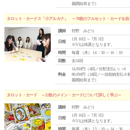
義開始前まで）
タロット・カードⅡ「小アルカナ」 ～78枚のフルセット・カードを自
講師
狩野 みどり
1月 16日 ～ 7月 3日
日程
※5/1は休講となります。
時間
毎週 （
木
） 14 ：50 ～ 16 ：10
回数
全24回
14,850円（4回／分割支払い）×6
料金
80,850円（24回／一括前納支払※
義開始前まで）
タロット・カード ～22枚のメイン・カードについて詳しく学ぶ～
講師
狩野 みどり
1月 16日 ～ 7月 3日
日程
※5/1は休講となります。
時間
毎週 （
木
） 13 ：10 ～ 14 ：30