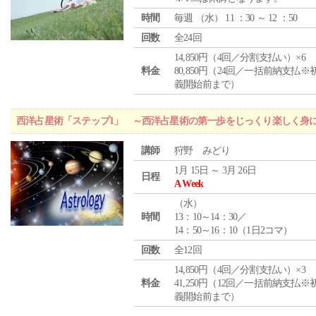
時間
毎週 （
水
） 11 ：30 ～ 12 ：50
回数
全24回
14,850円（4回／分割支払い）×6
料金
80,850円（24回／一括前納支払※
義開始前まで）
西洋占星術「ステップ1」 ～西洋占星術の第一歩をじっくり楽しく身
講師
狩野 みどり
1月 15日 ～ 3月 26日
日程
A Week
（
水
）
時間
13：10～14：30／
14：50～16：10（1日2コマ）
回数
全12回
14,850円（4回／分割支払い）×3
料金
41,250円（12回／一括前納支払※
義開始前まで）