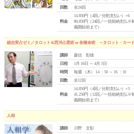
回数
全24回
14,850円（4回／分割支払い）×6
料金
80,850円（24回／一括前納支払※
義開始前まで）
総合実占ゼミ／タロット＆西洋占星術 or 各種命術 ～タロット・カ
講師
森信 彰雄
日程
1月 16日 ～ 4月 3日
時間
毎週 （
木
） 14 ：50 ～ 16 ：10
回数
全12回
14,850円（4回／分割支払い）×3
料金
41,250円（12回／一括前納支払※
義開始前まで）
人相
講師
川野 文彰