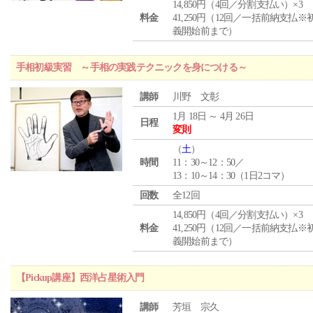
14,850円（4回／分割支払い）×3
料金
41,250円（12回／一括前納支払※
義開始前まで）
手相初級実習 ～手相の実践テクニックを身につける～
講師
川野 文彰
1月 18日 ～ 4月 26日
日程
変則
（
土
）
時間
11：30～12：50／
13：10～14：30（1日2コマ）
回数
全12回
14,850円（4回／分割支払い）×3
料金
41,250円（12回／一括前納支払※
義開始前まで）
【Pickup講座】西洋占星術入門
講師
芳垣 宗久