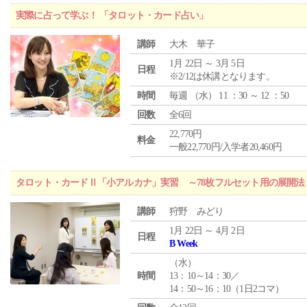
実際に占って学ぶ！ 「タロット・カード占い」
講師
大木 華子
1月 22日 ～ 3月 5日
日程
※2/12は休講となります。
時間
毎週 （
水
） 11 ：30 ～ 12 ：50
回数
全6回
22,770円
料金
一般22,770円/入学者20,460円
タロット・カードⅡ「小アルカナ」実習 ～78枚フルセット用の展開
講師
狩野 みどり
1月 22日 ～ 4月 2日
日程
B Week
（
水
）
時間
13：10～14：30／
14：50～16：10（1日2コマ）