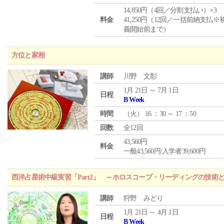
14,850円（4回／分割支払い）×3
料金
41,250円（12回／一括前納支払※
義開始前まで）
方位と家相
講師
川野 文彰
1月 21日 ～ 7月 1日
日程
B Week
時間
（
火
） 16 ：30 ～ 17 ：50
回数
全12回
43,560円
料金
一般43,560円/入学者39,600円
西洋占星術中級実習「Part2」 ～ホロスコープ・リーディングの技術
講師
狩野 みどり
1月 21日 ～ 4月 1日
日程
B Week