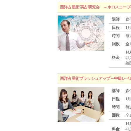
西洋占星術 実占研究会 ～ホロスコー
講師
森
日程
1月
時間
毎
回数
全
1
料金
4
義
西洋占星術ブラッシュアップ～中級レベ
講師
森
日程
1月
時間
毎
回数
全
1
料金
4