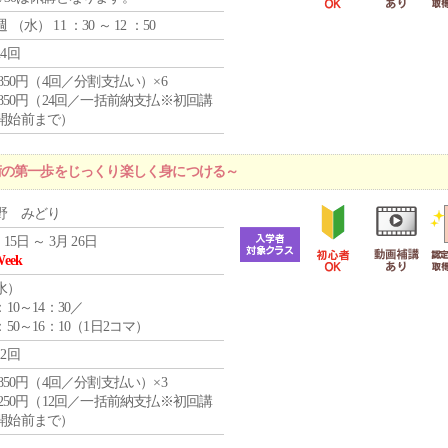
週 （
水
） 11 ：30 ～ 12 ：50
24回
4,850円（4回／分割支払い）×6
0,850円（24回／一括前納支払※初回講
開始前まで）
術の第一歩をじっくり楽しく身につける～
野 みどり
 15日 ～ 3月 26日
Week
水
）
：10～14：30／
：50～16：10（1日2コマ）
12回
4,850円（4回／分割支払い）×3
1,250円（12回／一括前納支払※初回講
開始前まで）