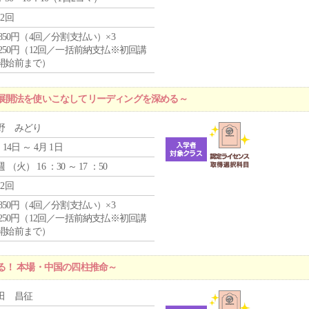
12回
4,850円（4回／分割支払い）×3
1,250円（12回／一括前納支払※初回講
開始前まで）
展開法を使いこなしてリーディングを深める～
野 みどり
 14日 ～ 4月 1日
週 （
火
） 16 ：30 ～ 17 ：50
12回
4,850円（4回／分割支払い）×3
1,250円（12回／一括前納支払※初回講
開始前まで）
る！ 本場・中国の四柱推命～
田 昌征