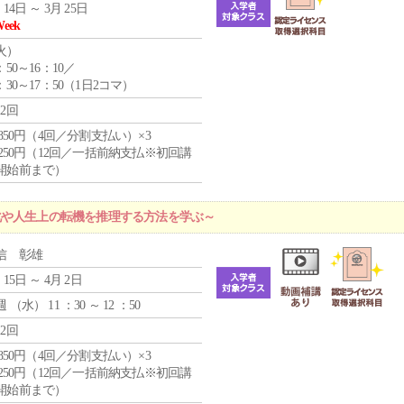
 14日 ～ 3月 25日
Week
火
）
：50～16：10／
：30～17：50（1日2コマ）
12回
4,850円（4回／分割支払い）×3
1,250円（12回／一括前納支払※初回講
開始前まで）
化や人生上の転機を推理する方法を学ぶ～
信 彰雄
 15日 ～ 4月 2日
週 （
水
） 11 ：30 ～ 12 ：50
12回
4,850円（4回／分割支払い）×3
1,250円（12回／一括前納支払※初回講
開始前まで）