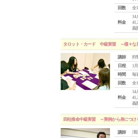
回数
全
1
料金
4
義
タロット・カード 中級実習 ～様々な
講師
狩
日程
1月
時間
毎
回数
全
1
料金
4
義
四柱推命中級実習 ～実例から身につけ
講師
澤