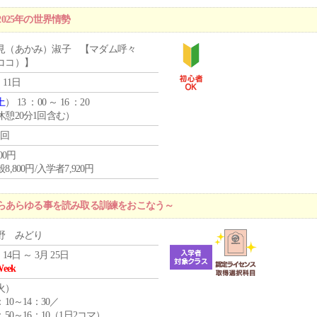
2025年の世界情勢
見（あかみ）淑子 【マダム呼々
ココ）】
 11日
土
） 13 ：00 ～ 16 ：20
休憩20分1回含む）
1回
800円
8,800円/入学者7,920円
らあらゆる事を読み取る訓練をおこなう～
野 みどり
 14日 ～ 3月 25日
Week
火
）
：10～14：30／
：50～16：10（1日2コマ）