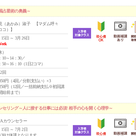
国占星術の奥義～
見（あかみ）淑子 【マダム呼々
ココ）】
 15日 ～ 3月 26日
Week
水
）
：10～14：30／
：50～16：10（1日2コマ）
12回
4,850円（4回／分割支払い）×3
1,250円（12回／一括前納支払※初回講
開始前まで）
ンセリング～人に接する仕事には必須! 相手の心を開く心理学～
MAカウンセラー
 15日 ～ 7月 2日
4/30は休講となります。