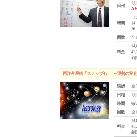
1月
日程
A 
（
時間
14
16
回数
全
1
料金
4
義
西洋占星術「ステップ4」 ～運勢の変
講師
森
日程
1月
時間
毎
回数
全
1
料金
4
義