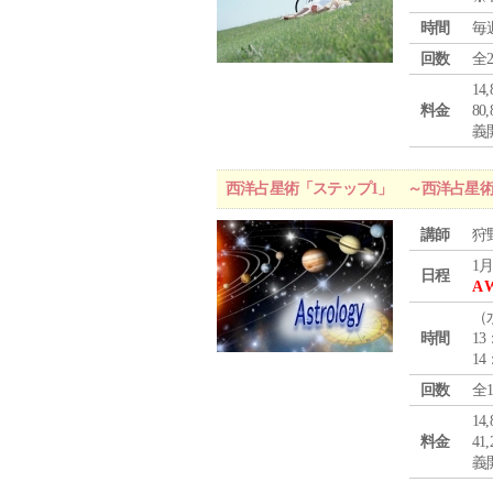
時間
毎
回数
全
1
料金
8
義
西洋占星術「ステップ1」 ～西洋占星
講師
狩
1月
日程
A 
（
時間
13
14
回数
全
1
料金
4
義