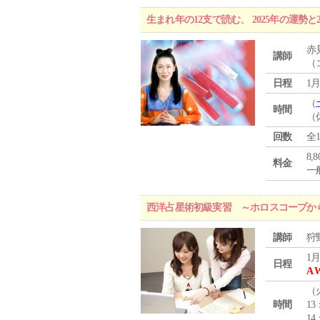
生まれ年の12支で読む、 2025年の運勢と
赤
講師
（
日程
1月
（
時間
（
回数
全
8,
料金
一般
西洋占星術初級実習 ～ホロスコープか
講師
狩
1月
日程
A 
（
時間
13
14