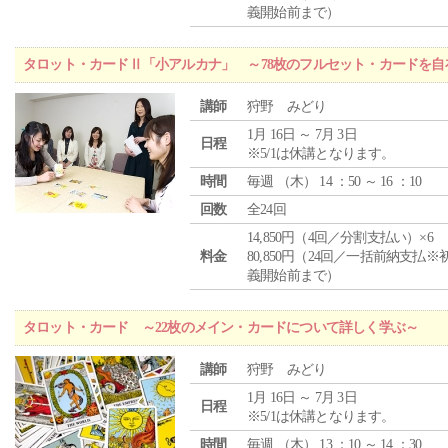
義開始前まで）
タロット・カードⅡ「小アルカナ」 ～78枚のフルセット・カードを自
講師
狩野 みどり
1月 16日 ～ 7月 3日
日程
※5/1は休講となります。
時間
毎週 （
木
） 14 ：50 ～ 16 ：10
回数
全24回
14,850円（4回／分割支払い）×6
料金
80,850円（24回／一括前納支払※
義開始前まで）
タロット・カード ～22枚のメイン・カードについて詳しく学ぶ～
講師
狩野 みどり
1月 16日 ～ 7月 3日
日程
※5/1は休講となります。
時間
毎週 （
木
） 13 ：10 ～ 14 ：30