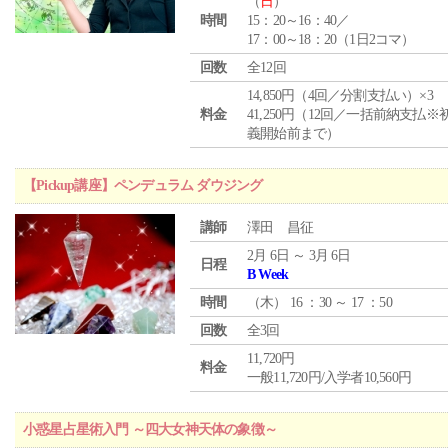
（
日
）
時間
15：20～16：40／
17：00～18：20（1日2コマ）
回数
全12回
14,850円（4回／分割支払い）×3
料金
41,250円（12回／一括前納支払※
義開始前まで）
【Pickup講座】ペンデュラム ダウジング
講師
澤田 昌征
2月 6日 ～ 3月 6日
日程
B Week
時間
（
木
） 16 ：30 ～ 17 ：50
回数
全3回
11,720円
料金
一般11,720円/入学者10,560円
小惑星占星術入門 ～四大女神天体の象徴～