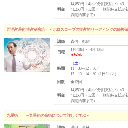
14,850円（4回／分割支払い）×3
料金
41,250円（12回／一括前納支払※
義開始前まで）
西洋占星術 実占研究会 ～ホロスコープの実占的リーディングの経験
講師
森信 彰雄
1月 18日 ～ 4月 12日
日程
A Week
（
土
）
時間
11：30～12：50／
13：10～14：30（1日2コマ）
回数
全12回
14,850円（4回／分割支払い）×3
料金
41,250円（12回／一括前納支払※
義開始前まで）
九星術Ⅰ ～九星術の命術について詳しく学ぶ～
講師
澤田 昌征