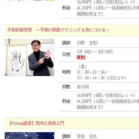
14,850円（4回／分割支払い）×3
料金
41,250円（12回／一括前納支払※
義開始前まで）
手相初級実習 ～手相の実践テクニックを身につける～
講師
川野 文彰
1月 18日 ～ 4月 26日
日程
変則
（
土
）
時間
11：30～12：50／
13：10～14：30（1日2コマ）
回数
全12回
14,850円（4回／分割支払い）×3
料金
41,250円（12回／一括前納支払※
義開始前まで）
【Pickup講座】西洋占星術入門
講師
芳垣 宗久