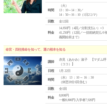
（
火
）
時間
13：10～14：30／
14：50～16：10（1日2コマ）
回数
全12回
14,850円（4回／分割支払い）×3
料金
41,250円（12回／一括前納支払※
義開始前まで）
命宮・四柱推命を知って、運の根本を知る
赤見（あかみ）淑子 【マダム呼
講師
（ココ）】
日程
1月 22日
（
水
） 13 ：10 ～ 16 ：30
時間
（休憩20分1回含む）
回数
全1回
8,800円
料金
一般8,800円/入学者7,920円