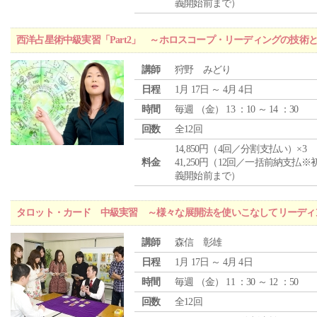
義開始前まで）
西洋占星術中級実習「Part2」 ～ホロスコープ・リーディングの技術
講師
狩野 みどり
日程
1月 17日 ～ 4月 4日
時間
毎週 （
金
） 13 ：10 ～ 14 ：30
回数
全12回
14,850円（4回／分割支払い）×3
料金
41,250円（12回／一括前納支払※
義開始前まで）
タロット・カード 中級実習 ～様々な展開法を使いこなしてリーディ
講師
森信 彰雄
日程
1月 17日 ～ 4月 4日
時間
毎週 （
金
） 11 ：30 ～ 12 ：50
回数
全12回