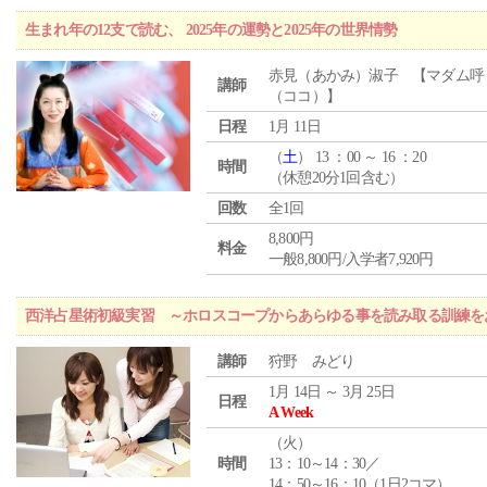
生まれ年の12支で読む、 2025年の運勢と2025年の世界情勢
赤見（あかみ）淑子 【マダム呼
講師
（ココ）】
日程
1月 11日
（
土
） 13 ：00 ～ 16 ：20
時間
（休憩20分1回含む）
回数
全1回
8,800円
料金
一般8,800円/入学者7,920円
西洋占星術初級実習 ～ホロスコープからあらゆる事を読み取る訓練を
講師
狩野 みどり
1月 14日 ～ 3月 25日
日程
A Week
（
火
）
時間
13：10～14：30／
14：50～16：10（1日2コマ）