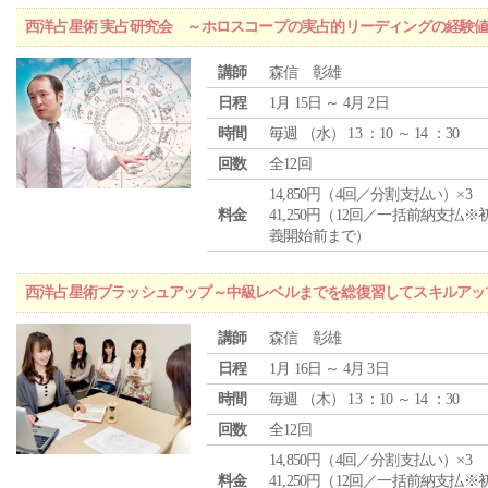
西洋占星術 実占研究会 ～ホロスコープの実占的リーディングの経験
講師
森信 彰雄
日程
1月 15日 ～ 4月 2日
時間
毎週 （
水
） 13 ：10 ～ 14 ：30
回数
全12回
14,850円（4回／分割支払い）×3
料金
41,250円（12回／一括前納支払※
義開始前まで）
西洋占星術ブラッシュアップ～中級レベルまでを総復習してスキルアッ
講師
森信 彰雄
日程
1月 16日 ～ 4月 3日
時間
毎週 （
木
） 13 ：10 ～ 14 ：30
回数
全12回
14,850円（4回／分割支払い）×3
料金
41,250円（12回／一括前納支払※