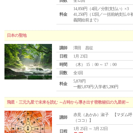
回数
全12回
14,850円（4回／分割支払い）×3
料金
41,250円（12回／一括前納支払※
義開始前まで）
日本の聖地
講師
澤田 昌征
日程
1月 23日
時間
（
木
） 15 ：00 ～ 17 ：00
回数
全1回
5,870円
料金
一般5,870円/入学者5,280円
飛星・三元九星で未来を読む ～占時から導き出す密教秘伝の九星術～
赤見（あかみ）淑子 【マダム呼
講師
（ココ）】
1月 25日 ～ 3月 22日
日程