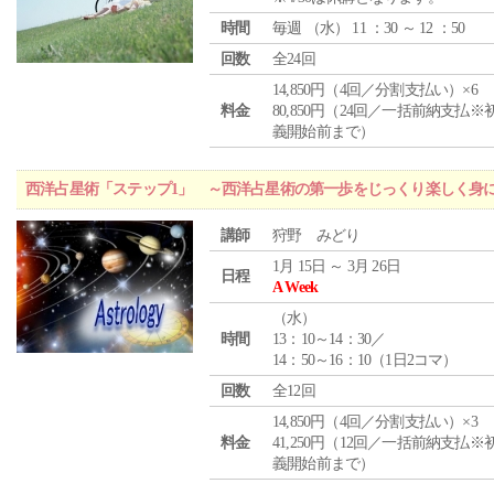
時間
毎週 （
水
） 11 ：30 ～ 12 ：50
回数
全24回
14,850円（4回／分割支払い）×6
料金
80,850円（24回／一括前納支払※
義開始前まで）
西洋占星術「ステップ1」 ～西洋占星術の第一歩をじっくり楽しく身
講師
狩野 みどり
1月 15日 ～ 3月 26日
日程
A Week
（
水
）
時間
13：10～14：30／
14：50～16：10（1日2コマ）
回数
全12回
14,850円（4回／分割支払い）×3
料金
41,250円（12回／一括前納支払※
義開始前まで）