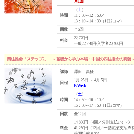
月1回
（
土
）
時間
11：30～12：50／
13：10～14：30（1日2コマ）
回数
全6回
22,770円
料金
一般22,770円/入学者20,460円
四柱推命「ステップ2」 ～基礎から学ぶ本場・中国の四柱推命の真髄
講師
澤田 昌征
1月 25日 ～ 4月 5日
日程
B Week
（
土
）
時間
14：50～16：10／
16：30～17：50（1日2コマ）
回数
全12回
14,850円（4回／分割支払い）×3
料金
41,250円（12回／一括前納支払※
義開始前まで）