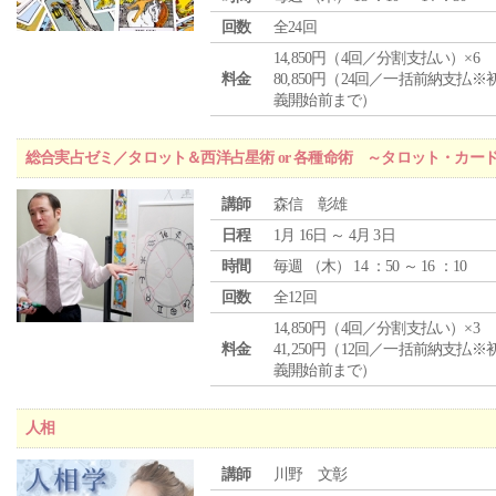
回数
全24回
14,850円（4回／分割支払い）×6
料金
80,850円（24回／一括前納支払※
義開始前まで）
総合実占ゼミ／タロット＆西洋占星術 or 各種命術 ～タロット・カ
講師
森信 彰雄
日程
1月 16日 ～ 4月 3日
時間
毎週 （
木
） 14 ：50 ～ 16 ：10
回数
全12回
14,850円（4回／分割支払い）×3
料金
41,250円（12回／一括前納支払※
義開始前まで）
人相
講師
川野 文彰