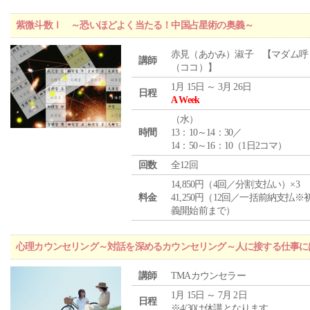
紫微斗数Ⅰ ～恐いほどよく当たる！中国占星術の奥義～
赤見（あかみ）淑子 【マダム呼
講師
（ココ）】
1月 15日 ～ 3月 26日
日程
A Week
（
水
）
時間
13：10～14：30／
14：50～16：10（1日2コマ）
回数
全12回
14,850円（4回／分割支払い）×3
料金
41,250円（12回／一括前納支払※
義開始前まで）
心理カウンセリング～対話を深めるカウンセリング～人に接する仕事には
講師
TMAカウンセラー
1月 15日 ～ 7月 2日
日程
※4/30は休講となります。