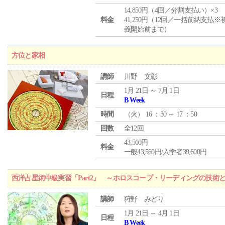
14,850円（4回／分割支払い）×3
料金
41,250円（12回／一括前納支払※
義開始前まで）
方位と家相
講師
川野 文彰
1月 21日 ～ 7月 1日
日程
B Week
時間
（
火
） 16 ：30 ～ 17 ：50
回数
全12回
43,560円
料金
一般43,560円/入学者39,600円
西洋占星術中級実習「Part2」 ～ホロスコープ・リーディングの技術
講師
狩野 みどり
1月 21日 ～ 4月 1日
日程
B Week