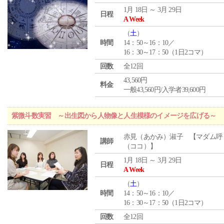
1月 18日 ～ 3月 29日
日程
A Week
（
土
）
時間
14：50～16：10／
16：30～17：50（1日2コマ）
回数
全12回
43,560円
料金
一般43,560円/入学者39,600円
紫微斗数実習 ～出生図から人物像と人生模様のイメージを広げる～
赤見（あかみ）淑子 【マダム呼
講師
（ココ）】
1月 18日 ～ 3月 29日
日程
A Week
（
土
）
時間
14：50～16：10／
16：30～17：50（1日2コマ）
回数
全12回