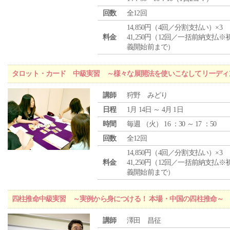
回数
全12回
14,850円（4回／分割支払い）×3
料金
41,250円（12回／一括前納支払※
義開始前まで）
タロット・カード 中級実習 ～様々な展開法を使いこなしてリーディ
講師
狩野 みどり
日程
1月 14日 ～ 4月 1日
時間
毎週 （
火
） 16 ：30 ～ 17 ：50
回数
全12回
14,850円（4回／分割支払い）×3
料金
41,250円（12回／一括前納支払※
義開始前まで）
四柱推命中級実習 ～実例から身につける！ 本場・中国の四柱推命～
講師
澤田 昌征