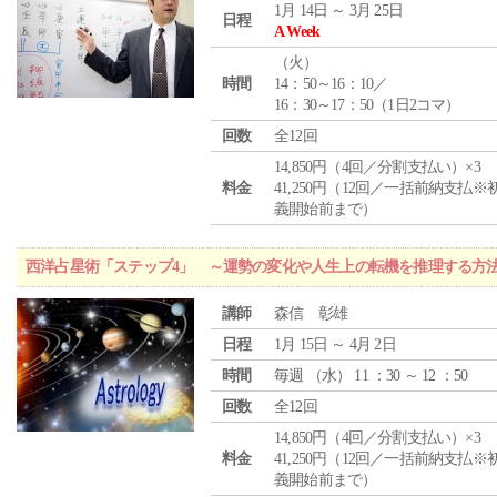
1月 14日 ～ 3月 25日
日程
A Week
（
火
）
時間
14：50～16：10／
16：30～17：50（1日2コマ）
回数
全12回
14,850円（4回／分割支払い）×3
料金
41,250円（12回／一括前納支払※
義開始前まで）
西洋占星術「ステップ4」 ～運勢の変化や人生上の転機を推理する方
講師
森信 彰雄
日程
1月 15日 ～ 4月 2日
時間
毎週 （
水
） 11 ：30 ～ 12 ：50
回数
全12回
14,850円（4回／分割支払い）×3
料金
41,250円（12回／一括前納支払※
義開始前まで）