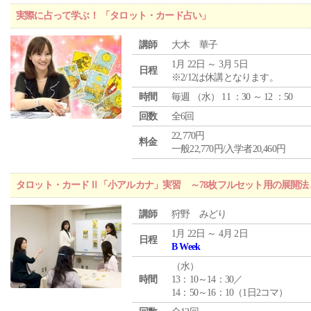
実際に占って学ぶ！ 「タロット・カード占い」
講師
大木 華子
1月 22日 ～ 3月 5日
日程
※2/12は休講となります。
時間
毎週 （
水
） 11 ：30 ～ 12 ：50
回数
全6回
22,770円
料金
一般22,770円/入学者20,460円
タロット・カードⅡ「小アルカナ」実習 ～78枚フルセット用の展開
講師
狩野 みどり
1月 22日 ～ 4月 2日
日程
B Week
（
水
）
時間
13：10～14：30／
14：50～16：10（1日2コマ）