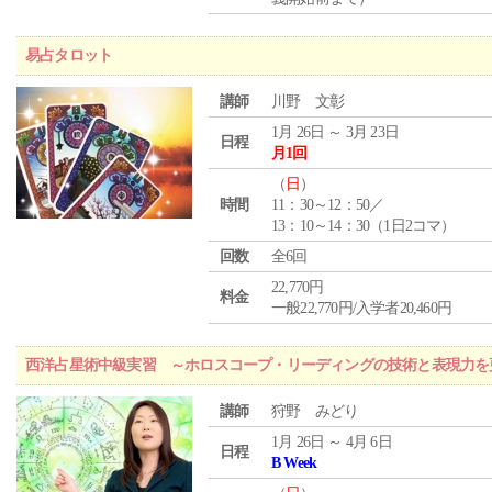
易占タロット
講師
川野 文彰
1月 26日 ～ 3月 23日
日程
月1回
（
日
）
時間
11：30～12：50／
13：10～14：30（1日2コマ）
回数
全6回
22,770円
料金
一般22,770円/入学者20,460円
西洋占星術中級実習 ～ホロスコープ・リーディングの技術と表現力を
講師
狩野 みどり
1月 26日 ～ 4月 6日
日程
B Week