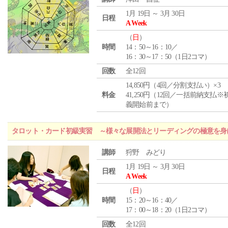
1月 19日 ～ 3月 30日
日程
A Week
（
日
）
時間
14：50～16：10／
16：30～17：50（1日2コマ）
回数
全12回
14,850円（4回／分割支払い）×3
料金
41,250円（12回／一括前納支払※
義開始前まで）
タロット・カード初級実習 ～様々な展開法とリーディングの極意を身
講師
狩野 みどり
1月 19日 ～ 3月 30日
日程
A Week
（
日
）
時間
15：20～16：40／
17：00～18：20（1日2コマ）
回数
全12回