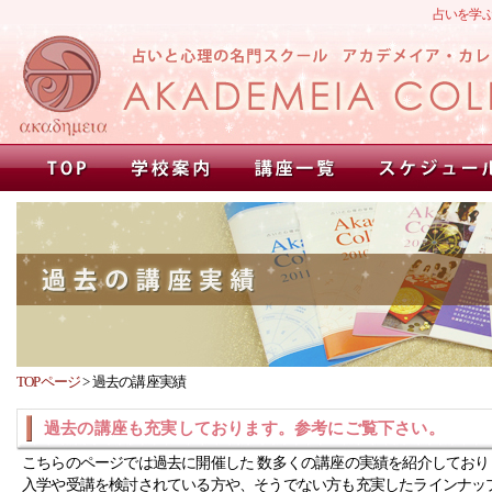
占いを学
TOPページ
>
過去の講座実績
過去の講座も充実しております。参考にご覧下さい。
こちらのページでは過去に開催した 数多くの講座の実績を紹介しており
入学や受講を検討されている方や、そうでない方も充実したラインナッ