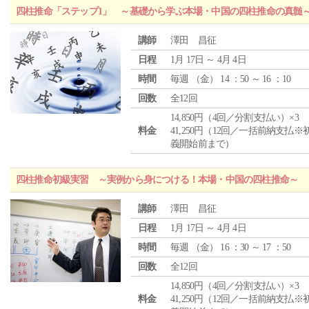
四柱推命「ステップ1」 ～基礎から学ぶ本場・中国の四柱推命の真髄
講師
澤田 昌征
日程
1月 17日 ～ 4月 4日
時間
毎週 （
金
） 14 ：50 ～ 16 ：10
回数
全12回
14,850円（4回／分割支払い）×3
料金
41,250円（12回／一括前納支払※
義開始前まで）
四柱推命初級実習 ～実例から身につける！本場・中国の四柱推命～
講師
澤田 昌征
日程
1月 17日 ～ 4月 4日
時間
毎週 （
金
） 16 ：30 ～ 17 ：50
回数
全12回
14,850円（4回／分割支払い）×3
料金
41,250円（12回／一括前納支払※