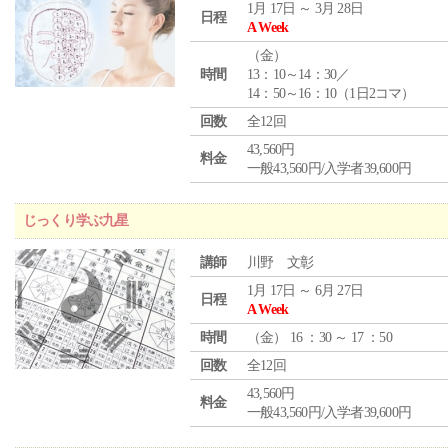
1月 17日 ～ 3月 28日
日程
A Week
（
金
）
時間
13：10～14：30／
14：50～16：10（1日2コマ）
回数
全12回
43,560円
料金
一般43,560円/入学者39,600円
じっくり学ぶ九星
講師
川野 文彰
1月 17日 ～ 6月 27日
日程
A Week
時間
（
金
） 16 ：30 ～ 17 ：50
回数
全12回
43,560円
料金
一般43,560円/入学者39,600円