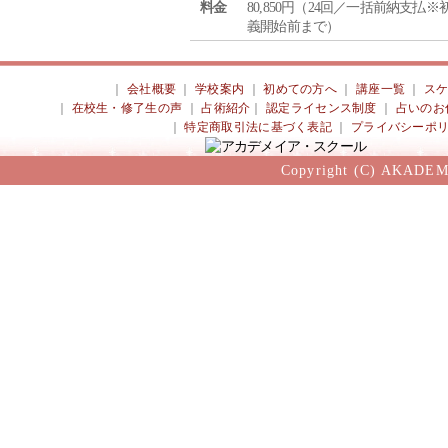
料金
80,850円（24回／一括前納支払※
義開始前まで）
｜
会社概要
｜
学校案内
｜
初めての方へ
｜
講座一覧
｜
ス
｜
在校生・修了生の声
｜
占術紹介
｜
認定ライセンス制度
｜
占いのお
｜
特定商取引法に基づく表記
｜
プライバシーポ
Copyright (C) AKADEM