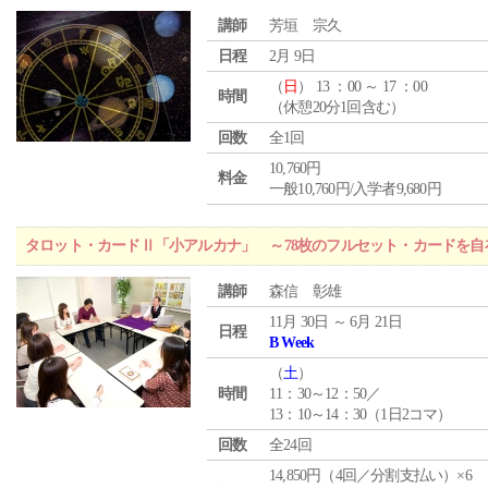
講師
芳垣 宗久
日程
2月 9日
（
日
） 13 ：00 ～ 17 ：00
時間
（休憩20分1回含む）
回数
全1回
10,760円
料金
一般10,760円/入学者9,680円
タロット・カードⅡ「小アルカナ」 ～78枚のフルセット・カードを自
講師
森信 彰雄
11月 30日 ～ 6月 21日
日程
B Week
（
土
）
時間
11：30～12：50／
13：10～14：30（1日2コマ）
回数
全24回
14,850円（4回／分割支払い）×6