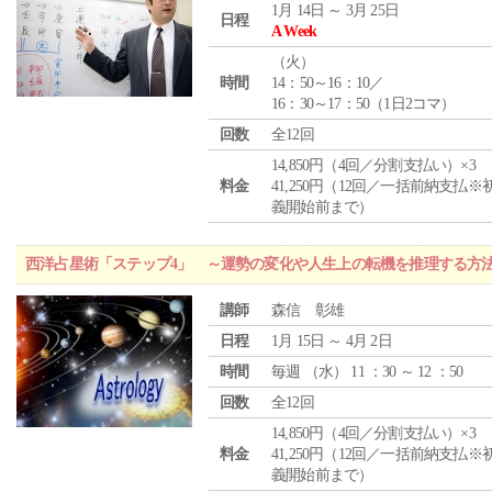
1月 14日 ～ 3月 25日
日程
A Week
（
火
）
時間
14：50～16：10／
16：30～17：50（1日2コマ）
回数
全12回
14,850円（4回／分割支払い）×3
料金
41,250円（12回／一括前納支払※
義開始前まで）
西洋占星術「ステップ4」 ～運勢の変化や人生上の転機を推理する方
講師
森信 彰雄
日程
1月 15日 ～ 4月 2日
時間
毎週 （
水
） 11 ：30 ～ 12 ：50
回数
全12回
14,850円（4回／分割支払い）×3
料金
41,250円（12回／一括前納支払※
義開始前まで）