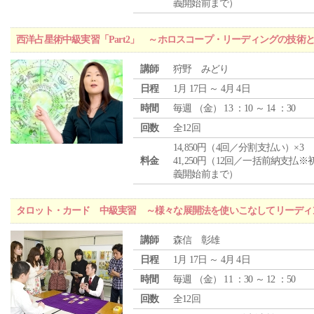
義開始前まで）
西洋占星術中級実習「Part2」 ～ホロスコープ・リーディングの技術
講師
狩野 みどり
日程
1月 17日 ～ 4月 4日
時間
毎週 （
金
） 13 ：10 ～ 14 ：30
回数
全12回
14,850円（4回／分割支払い）×3
料金
41,250円（12回／一括前納支払※
義開始前まで）
タロット・カード 中級実習 ～様々な展開法を使いこなしてリーディ
講師
森信 彰雄
日程
1月 17日 ～ 4月 4日
時間
毎週 （
金
） 11 ：30 ～ 12 ：50
回数
全12回