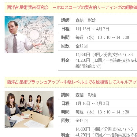
西洋占星術 実占研究会 ～ホロスコープの実占的リーディングの経験
講師
森信 彰雄
日程
1月 15日 ～ 4月 2日
時間
毎週 （
水
） 13 ：10 ～ 14 ：30
回数
全12回
14,850円（4回／分割支払い）×3
料金
41,250円（12回／一括前納支払※
義開始前まで）
西洋占星術ブラッシュアップ～中級レベルまでを総復習してスキルアッ
講師
森信 彰雄
日程
1月 16日 ～ 4月 3日
時間
毎週 （
木
） 13 ：10 ～ 14 ：30
回数
全12回
14,850円（4回／分割支払い）×3
料金
41,250円（12回／一括前納支払※