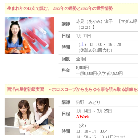
生まれ年の12支で読む、 2025年の運勢と2025年の世界情勢
赤見（あかみ）淑子 【マダム呼
講師
（ココ）】
日程
1月 11日
（
土
） 13 ：00 ～ 16 ：20
時間
（休憩20分1回含む）
回数
全1回
8,800円
料金
一般8,800円/入学者7,920円
西洋占星術初級実習 ～ホロスコープからあらゆる事を読み取る訓練を
講師
狩野 みどり
1月 14日 ～ 3月 25日
日程
A Week
（
火
）
時間
13：10～14：30／
14：50～16：10（1日2コマ）