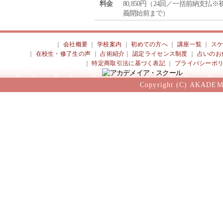
料金
80,850円（24回／一括前納支払※
義開始前まで）
｜
会社概要
｜
学校案内
｜
初めての方へ
｜
講座一覧
｜
ス
｜
在校生・修了生の声
｜
占術紹介
｜
認定ライセンス制度
｜
占いのお
｜
特定商取引法に基づく表記
｜
プライバシーポ
Copyright (C) AKADEM