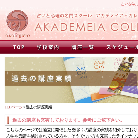
占いを学
TOPページ
>
過去の講座実績
過去の講座も充実しております。参考にご覧下さい。
こちらのページでは過去に開催した 数多くの講座の実績を紹介しており
入学や受講を検討されている方や、そうでない方も充実したラインナッ