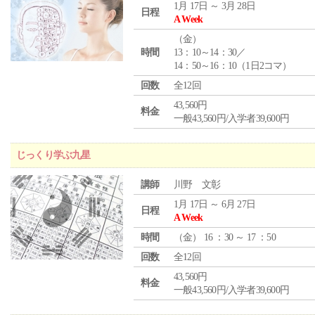
1月 17日 ～ 3月 28日
日程
A Week
（
金
）
時間
13：10～14：30／
14：50～16：10（1日2コマ）
回数
全12回
43,560円
料金
一般43,560円/入学者39,600円
じっくり学ぶ九星
講師
川野 文彰
1月 17日 ～ 6月 27日
日程
A Week
時間
（
金
） 16 ：30 ～ 17 ：50
回数
全12回
43,560円
料金
一般43,560円/入学者39,600円