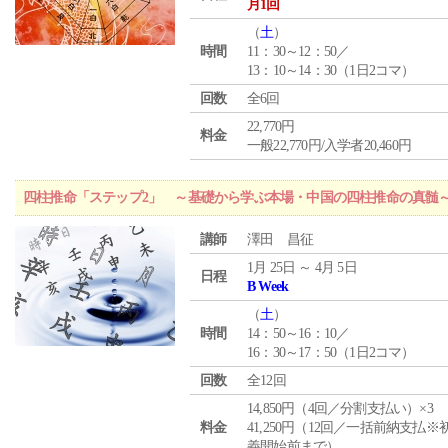
月1回
（
土
）
時間
11：30～12：50／
13：10～14：30（1日2コマ）
回数
全6回
22,770円
料金
一般22,770円/入学者20,460円
四柱推命「ステップ2」 ～基礎から学ぶ本場・中国の四柱推命の真髄
講師
澤田 昌征
1月 25日 ～ 4月 5日
日程
B Week
（
土
）
時間
14：50～16：10／
16：30～17：50（1日2コマ）
回数
全12回
14,850円（4回／分割支払い）×3
料金
41,250円（12回／一括前納支払※
義開始前まで）