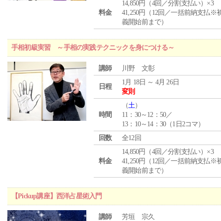
14,850円（4回／分割支払い）×3
料金
41,250円（12回／一括前納支払※
義開始前まで）
手相初級実習 ～手相の実践テクニックを身につける～
講師
川野 文彰
1月 18日 ～ 4月 26日
日程
変則
（
土
）
時間
11：30～12：50／
13：10～14：30（1日2コマ）
回数
全12回
14,850円（4回／分割支払い）×3
料金
41,250円（12回／一括前納支払※
義開始前まで）
【Pickup講座】西洋占星術入門
講師
芳垣 宗久