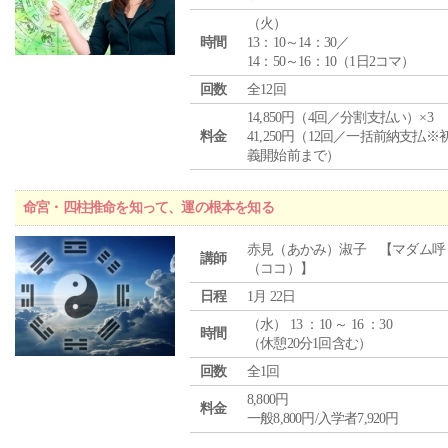
（
火
）
時間
13：10～14：30／
14：50～16：10（1日2コマ）
回数
全12回
14,850円（4回／分割支払い）×3
料金
41,250円（12回／一括前納支払※
義開始前まで）
命宮・四柱推命を知って、運の根本を知る
赤見（あかみ）淑子 【マダム呼
講師
（ココ）】
日程
1月 22日
（
水
） 13 ：10 ～ 16 ：30
時間
（休憩20分1回含む）
回数
全1回
8,800円
料金
一般8,800円/入学者7,920円