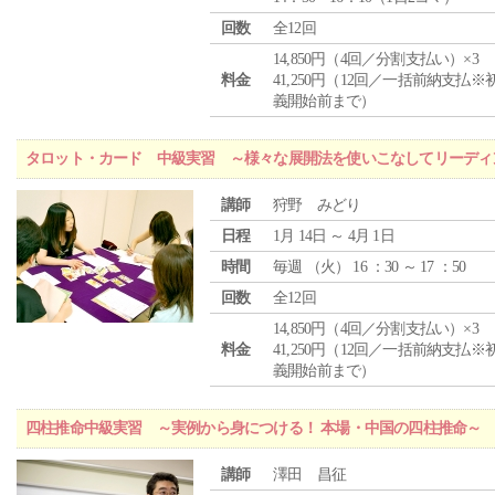
回数
全12回
14,850円（4回／分割支払い）×3
料金
41,250円（12回／一括前納支払※
義開始前まで）
タロット・カード 中級実習 ～様々な展開法を使いこなしてリーディ
講師
狩野 みどり
日程
1月 14日 ～ 4月 1日
時間
毎週 （
火
） 16 ：30 ～ 17 ：50
回数
全12回
14,850円（4回／分割支払い）×3
料金
41,250円（12回／一括前納支払※
義開始前まで）
四柱推命中級実習 ～実例から身につける！ 本場・中国の四柱推命～
講師
澤田 昌征