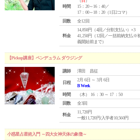
（
日
）
時間
15：20～16：40／
17：00～18：20（1日2コマ）
回数
全12回
14,850円（4回／分割支払い）×3
料金
41,250円（12回／一括前納支払※
義開始前まで）
【Pickup講座】ペンデュラム ダウジング
講師
澤田 昌征
2月 6日 ～ 3月 6日
日程
B Week
時間
（
木
） 16 ：30 ～ 17 ：50
回数
全3回
11,720円
料金
一般11,720円/入学者10,560円
小惑星占星術入門 ～四大女神天体の象徴～