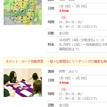
1月 19日 ～ 3月 30日
日程
A Week
（
日
）
時間
14：50～16：10／
16：30～17：50（1日2コマ）
回数
全12回
14,850円（4回／分割支払い）×3
料金
41,250円（12回／一括前納支払※
義開始前まで）
タロット・カード初級実習 ～様々な展開法とリーディングの極意を身
講師
狩野 みどり
1月 19日 ～ 3月 30日
日程
A Week
（
日
）
時間
15：20～16：40／
17：00～18：20（1日2コマ）
回数
全12回