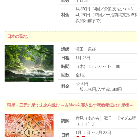
回数
全12回
14,850円（4回／分割支払い）×3
料金
41,250円（12回／一括前納支払※
義開始前まで）
日本の聖地
講師
澤田 昌征
日程
1月 23日
時間
（
木
） 15 ：00 ～ 17 ：00
回数
全1回
5,870円
料金
一般5,870円/入学者5,280円
飛星・三元九星で未来を読む ～占時から導き出す密教秘伝の九星術～
赤見（あかみ）淑子 【マダム呼
講師
（ココ）】
1月 25日 ～ 3月 22日
日程