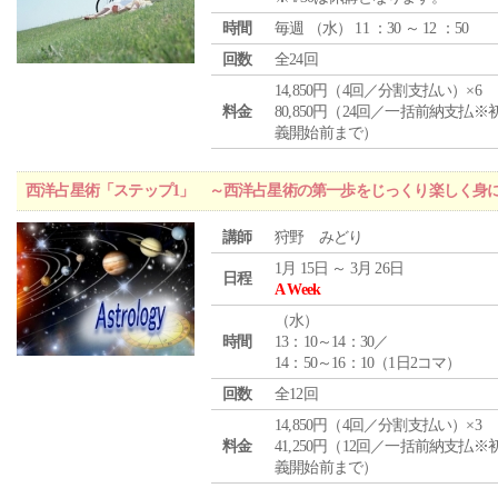
時間
毎週 （
水
） 11 ：30 ～ 12 ：50
回数
全24回
14,850円（4回／分割支払い）×6
料金
80,850円（24回／一括前納支払※
義開始前まで）
西洋占星術「ステップ1」 ～西洋占星術の第一歩をじっくり楽しく身
講師
狩野 みどり
1月 15日 ～ 3月 26日
日程
A Week
（
水
）
時間
13：10～14：30／
14：50～16：10（1日2コマ）
回数
全12回
14,850円（4回／分割支払い）×3
料金
41,250円（12回／一括前納支払※
義開始前まで）