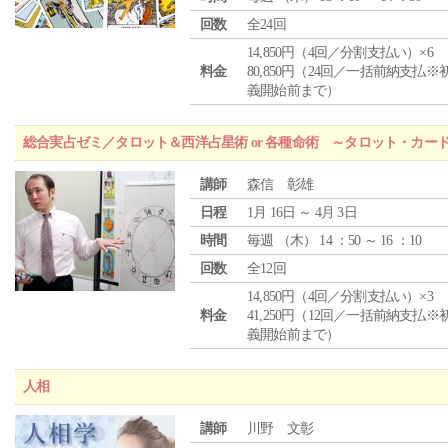
回数
全24回
14,850円（4回／分割支払い）×6
料金
80,850円（24回／一括前納支払※
義開始前まで）
総合実占ゼミ／タロット＆西洋占星術 or 各種命術 ～タロット・カ
講師
森信 彰雄
日程
1月 16日 ～ 4月 3日
時間
毎週 （
木
） 14 ：50 ～ 16 ：10
回数
全12回
14,850円（4回／分割支払い）×3
料金
41,250円（12回／一括前納支払※
義開始前まで）
人相
講師
川野 文彰