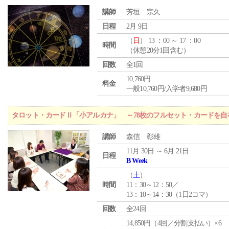
講師
芳垣 宗久
日程
2月 9日
（
日
） 13 ：00 ～ 17 ：00
時間
（休憩20分1回含む）
回数
全1回
10,760円
料金
一般10,760円/入学者9,680円
タロット・カードⅡ「小アルカナ」 ～78枚のフルセット・カードを自
講師
森信 彰雄
11月 30日 ～ 6月 21日
日程
B Week
（
土
）
時間
11：30～12：50／
13：10～14：30（1日2コマ）
回数
全24回
14,850円（4回／分割支払い）×6