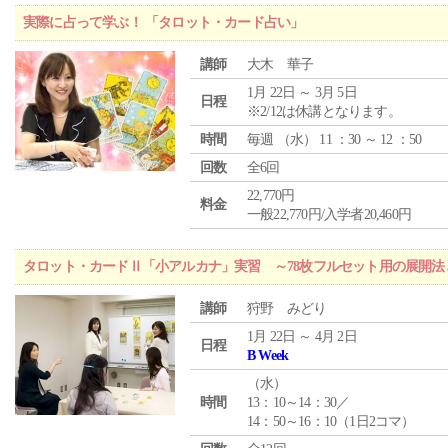
実際に占って学ぶ！ 「タロット・カード占い」
講師
大木 華子
1月 22日 ～ 3月 5日
日程
※2/12は休講となります。
時間
毎週 （
水
） 11 ：30 ～ 12 ：50
回数
全6回
22,770円
料金
一般22,770円/入学者20,460円
タロット・カードⅡ「小アルカナ」実習 ～78枚フルセット用の展開
講師
狩野 みどり
1月 22日 ～ 4月 2日
日程
B Week
（
水
）
時間
13：10～14：30／
14：50～16：10（1日2コマ）