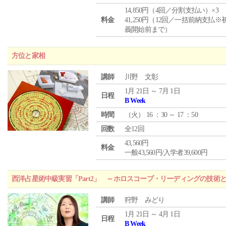
14,850円（4回／分割支払い）×3
料金
41,250円（12回／一括前納支払※
義開始前まで）
方位と家相
講師
川野 文彰
1月 21日 ～ 7月 1日
日程
B Week
時間
（
火
） 16 ：30 ～ 17 ：50
回数
全12回
43,560円
料金
一般43,560円/入学者39,600円
西洋占星術中級実習「Part2」 ～ホロスコープ・リーディングの技術
講師
狩野 みどり
1月 21日 ～ 4月 1日
日程
B Week