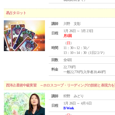
易占タロット
講師
川野 文彰
1月 26日 ～ 3月 23日
日程
月1回
（
日
）
時間
11：30～12：50／
13：10～14：30（1日2コマ）
回数
全6回
22,770円
料金
一般22,770円/入学者20,460円
西洋占星術中級実習 ～ホロスコープ・リーディングの技術と表現力を
講師
狩野 みどり
1月 26日 ～ 4月 6日
日程
B Week