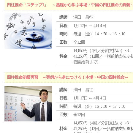
四柱推命「ステップ1」 ～基礎から学ぶ本場・中国の四柱推命の真髄
講師
澤田 昌征
日程
1月 17日 ～ 4月 4日
時間
毎週 （
金
） 14 ：50 ～ 16 ：10
回数
全12回
14,850円（4回／分割支払い）×3
料金
41,250円（12回／一括前納支払※
義開始前まで）
四柱推命初級実習 ～実例から身につける！本場・中国の四柱推命～
講師
澤田 昌征
日程
1月 17日 ～ 4月 4日
時間
毎週 （
金
） 16 ：30 ～ 17 ：50
回数
全12回
14,850円（4回／分割支払い）×3
料金
41,250円（12回／一括前納支払※