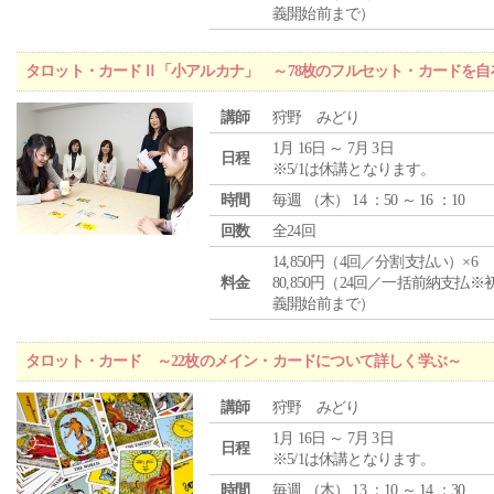
義開始前まで）
タロット・カードⅡ「小アルカナ」 ～78枚のフルセット・カードを自
講師
狩野 みどり
1月 16日 ～ 7月 3日
日程
※5/1は休講となります。
時間
毎週 （
木
） 14 ：50 ～ 16 ：10
回数
全24回
14,850円（4回／分割支払い）×6
料金
80,850円（24回／一括前納支払※
義開始前まで）
タロット・カード ～22枚のメイン・カードについて詳しく学ぶ～
講師
狩野 みどり
1月 16日 ～ 7月 3日
日程
※5/1は休講となります。
時間
毎週 （
木
） 13 ：10 ～ 14 ：30