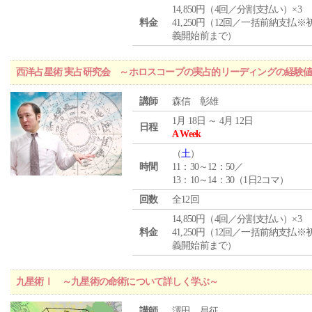
14,850円（4回／分割支払い）×3
料金
41,250円（12回／一括前納支払※
義開始前まで）
西洋占星術 実占研究会 ～ホロスコープの実占的リーディングの経験
講師
森信 彰雄
1月 18日 ～ 4月 12日
日程
A Week
（
土
）
時間
11：30～12：50／
13：10～14：30（1日2コマ）
回数
全12回
14,850円（4回／分割支払い）×3
料金
41,250円（12回／一括前納支払※
義開始前まで）
九星術Ⅰ ～九星術の命術について詳しく学ぶ～
講師
澤田 昌征