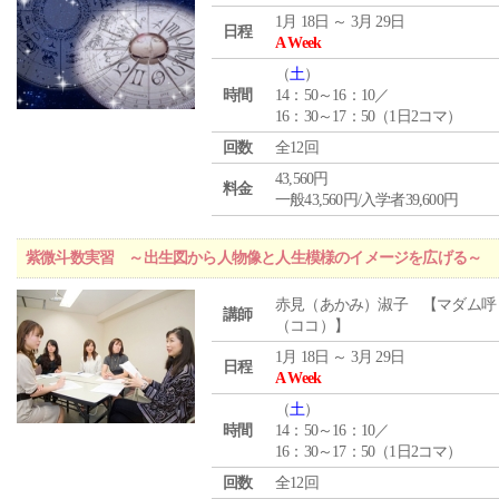
1月 18日 ～ 3月 29日
日程
A Week
（
土
）
時間
14：50～16：10／
16：30～17：50（1日2コマ）
回数
全12回
43,560円
料金
一般43,560円/入学者39,600円
紫微斗数実習 ～出生図から人物像と人生模様のイメージを広げる～
赤見（あかみ）淑子 【マダム呼
講師
（ココ）】
1月 18日 ～ 3月 29日
日程
A Week
（
土
）
時間
14：50～16：10／
16：30～17：50（1日2コマ）
回数
全12回