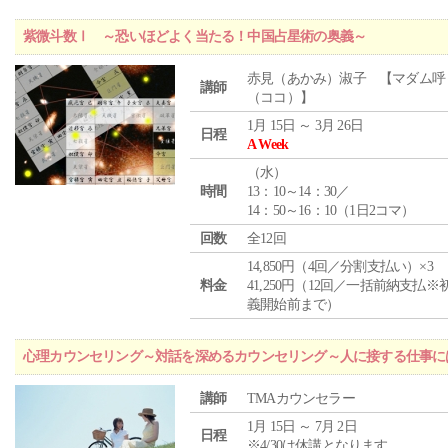
紫微斗数Ⅰ ～恐いほどよく当たる！中国占星術の奥義～
赤見（あかみ）淑子 【マダム呼
講師
（ココ）】
1月 15日 ～ 3月 26日
日程
A Week
（
水
）
時間
13：10～14：30／
14：50～16：10（1日2コマ）
回数
全12回
14,850円（4回／分割支払い）×3
料金
41,250円（12回／一括前納支払※
義開始前まで）
心理カウンセリング～対話を深めるカウンセリング～人に接する仕事には
講師
TMAカウンセラー
1月 15日 ～ 7月 2日
日程
※4/30は休講となります。