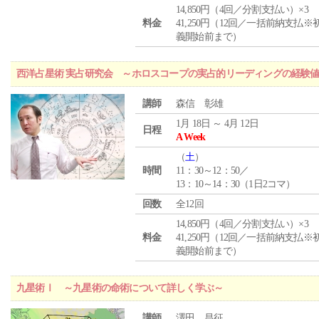
14,850円（4回／分割支払い）×3
料金
41,250円（12回／一括前納支払※
義開始前まで）
西洋占星術 実占研究会 ～ホロスコープの実占的リーディングの経験
講師
森信 彰雄
1月 18日 ～ 4月 12日
日程
A Week
（
土
）
時間
11：30～12：50／
13：10～14：30（1日2コマ）
回数
全12回
14,850円（4回／分割支払い）×3
料金
41,250円（12回／一括前納支払※
義開始前まで）
九星術Ⅰ ～九星術の命術について詳しく学ぶ～
講師
澤田 昌征