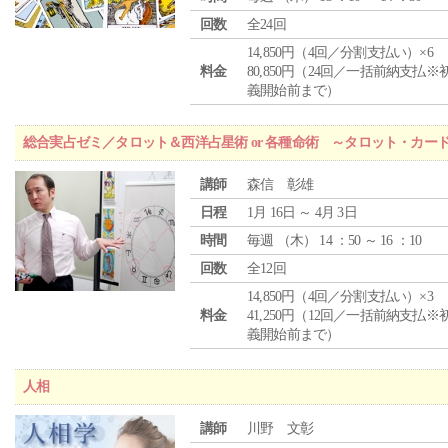
回数
全24回
14,850円（4回／分割支払い）×6
料金
80,850円（24回／一括前納支払※
義開始前まで）
総合実占ゼミ／タロット＆西洋占星術 or 各種命術 ～タロット・カ
講師
森信 彰雄
日程
1月 16日 ～ 4月 3日
時間
毎週 （
木
） 14 ：50 ～ 16 ：10
回数
全12回
14,850円（4回／分割支払い）×3
料金
41,250円（12回／一括前納支払※
義開始前まで）
人相
講師
川野 文彰