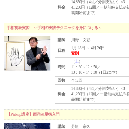
14,850円（4回／分割支払い）×3
料金
41,250円（12回／一括前納支払※
義開始前まで）
手相初級実習 ～手相の実践テクニックを身につける～
講師
川野 文彰
1月 18日 ～ 4月 26日
日程
変則
（
土
）
時間
11：30～12：50／
13：10～14：30（1日2コマ）
回数
全12回
14,850円（4回／分割支払い）×3
料金
41,250円（12回／一括前納支払※
義開始前まで）
【Pickup講座】西洋占星術入門
講師
芳垣 宗久