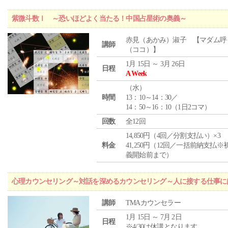
紫微斗数Ⅰ ～恐いほどよく当たる！中国占星術の奥義～
赤見（あかみ）淑子 【マダム呼
講師
（ココ）】
1月 15日 ～ 3月 26日
日程
A Week
（
水
）
時間
13：10～14：30／
14：50～16：10（1日2コマ）
回数
全12回
14,850円（4回／分割支払い）×3
料金
41,250円（12回／一括前納支払※
義開始前まで）
心理カウンセリング～対話を深めるカウンセリング～人に接する仕事には
講師
TMAカウンセラー
1月 15日 ～ 7月 2日
日程
※4/30は休講となります。