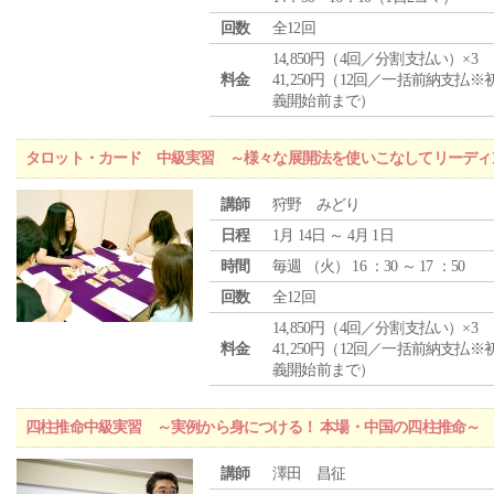
回数
全12回
14,850円（4回／分割支払い）×3
料金
41,250円（12回／一括前納支払※
義開始前まで）
タロット・カード 中級実習 ～様々な展開法を使いこなしてリーディ
講師
狩野 みどり
日程
1月 14日 ～ 4月 1日
時間
毎週 （
火
） 16 ：30 ～ 17 ：50
回数
全12回
14,850円（4回／分割支払い）×3
料金
41,250円（12回／一括前納支払※
義開始前まで）
四柱推命中級実習 ～実例から身につける！ 本場・中国の四柱推命～
講師
澤田 昌征