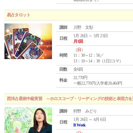
易占タロット
講師
川野 文彰
1月 26日 ～ 3月 23日
日程
月1回
（
日
）
時間
11：30～12：50／
13：10～14：30（1日2コマ）
回数
全6回
22,770円
料金
一般22,770円/入学者20,460円
西洋占星術中級実習 ～ホロスコープ・リーディングの技術と表現力を
講師
狩野 みどり
1月 26日 ～ 4月 6日
日程
B Week