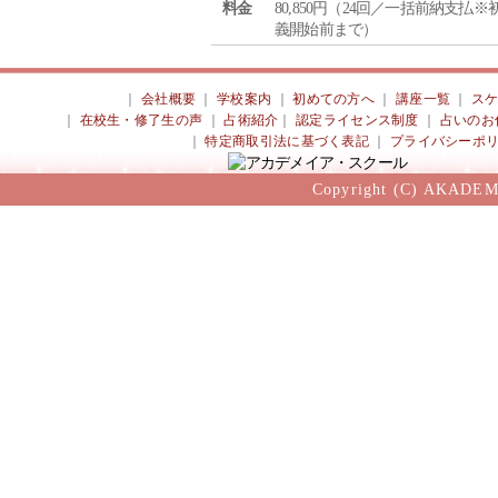
料金
80,850円（24回／一括前納支払※
義開始前まで）
｜
会社概要
｜
学校案内
｜
初めての方へ
｜
講座一覧
｜
ス
｜
在校生・修了生の声
｜
占術紹介
｜
認定ライセンス制度
｜
占いのお
｜
特定商取引法に基づく表記
｜
プライバシーポ
Copyright (C) AKADEM