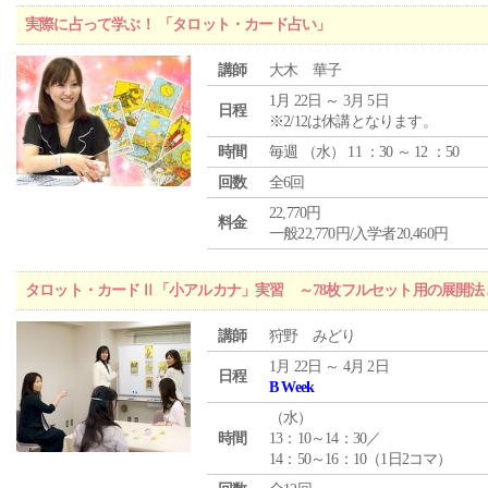
実際に占って学ぶ！ 「タロット・カード占い」
講師
大木 華子
1月 22日 ～ 3月 5日
日程
※2/12は休講となります。
時間
毎週 （
水
） 11 ：30 ～ 12 ：50
回数
全6回
22,770円
料金
一般22,770円/入学者20,460円
タロット・カードⅡ「小アルカナ」実習 ～78枚フルセット用の展開
講師
狩野 みどり
1月 22日 ～ 4月 2日
日程
B Week
（
水
）
時間
13：10～14：30／
14：50～16：10（1日2コマ）