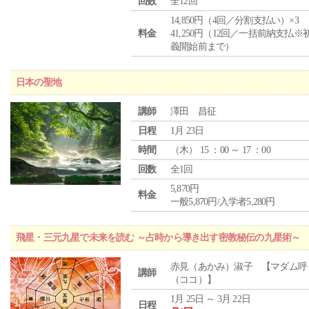
回数
全12回
14,850円（4回／分割支払い）×3
料金
41,250円（12回／一括前納支払※
義開始前まで）
日本の聖地
講師
澤田 昌征
日程
1月 23日
時間
（
木
） 15 ：00 ～ 17 ：00
回数
全1回
5,870円
料金
一般5,870円/入学者5,280円
飛星・三元九星で未来を読む ～占時から導き出す密教秘伝の九星術～
赤見（あかみ）淑子 【マダム呼
講師
（ココ）】
1月 25日 ～ 3月 22日
日程