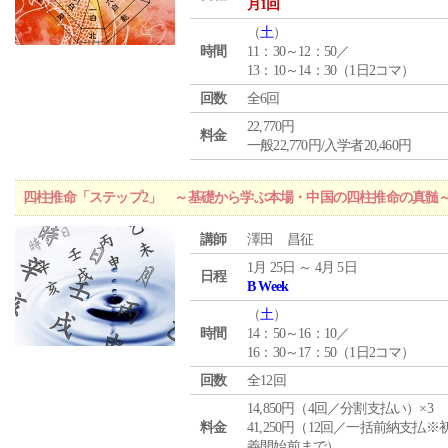
月1回
（
土
）
時間
11：30～12：50／
13：10～14：30（1日2コマ）
回数
全6回
22,770円
料金
一般22,770円/入学者20,460円
四柱推命「ステップ2」 ～基礎から学ぶ本場・中国の四柱推命の真髄
講師
澤田 昌征
1月 25日 ～ 4月 5日
日程
B Week
（
土
）
時間
14：50～16：10／
16：30～17：50（1日2コマ）
回数
全12回
14,850円（4回／分割支払い）×3
料金
41,250円（12回／一括前納支払※
義開始前まで）