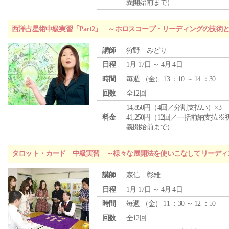
義開始前まで）
西洋占星術中級実習「Part2」 ～ホロスコープ・リーディングの技術
講師
狩野 みどり
日程
1月 17日 ～ 4月 4日
時間
毎週 （
金
） 13 ：10 ～ 14 ：30
回数
全12回
14,850円（4回／分割支払い）×3
料金
41,250円（12回／一括前納支払※
義開始前まで）
タロット・カード 中級実習 ～様々な展開法を使いこなしてリーディ
講師
森信 彰雄
日程
1月 17日 ～ 4月 4日
時間
毎週 （
金
） 11 ：30 ～ 12 ：50
回数
全12回