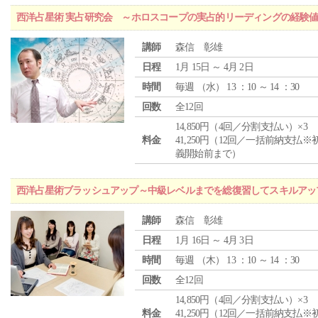
西洋占星術 実占研究会 ～ホロスコープの実占的リーディングの経験
講師
森信 彰雄
日程
1月 15日 ～ 4月 2日
時間
毎週 （
水
） 13 ：10 ～ 14 ：30
回数
全12回
14,850円（4回／分割支払い）×3
料金
41,250円（12回／一括前納支払※
義開始前まで）
西洋占星術ブラッシュアップ～中級レベルまでを総復習してスキルアッ
講師
森信 彰雄
日程
1月 16日 ～ 4月 3日
時間
毎週 （
木
） 13 ：10 ～ 14 ：30
回数
全12回
14,850円（4回／分割支払い）×3
料金
41,250円（12回／一括前納支払※