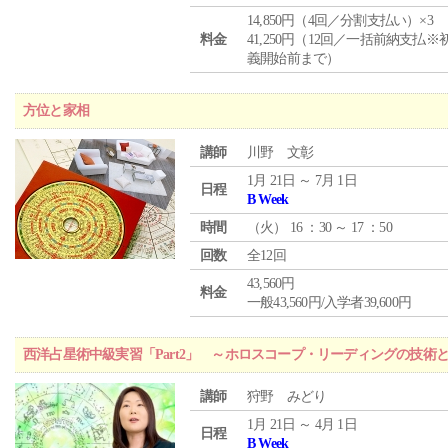
14,850円（4回／分割支払い）×3
料金
41,250円（12回／一括前納支払※
義開始前まで）
方位と家相
講師
川野 文彰
1月 21日 ～ 7月 1日
日程
B Week
時間
（
火
） 16 ：30 ～ 17 ：50
回数
全12回
43,560円
料金
一般43,560円/入学者39,600円
西洋占星術中級実習「Part2」 ～ホロスコープ・リーディングの技術
講師
狩野 みどり
1月 21日 ～ 4月 1日
日程
B Week