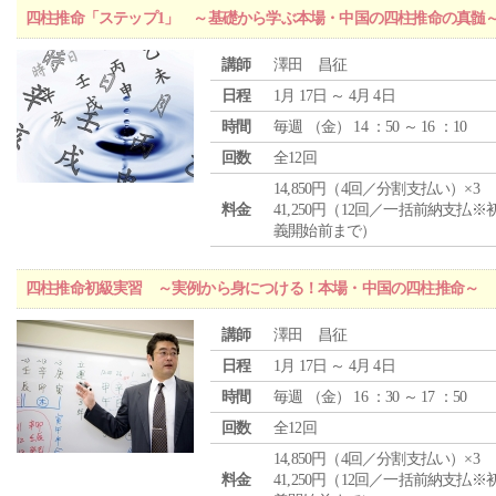
四柱推命「ステップ1」 ～基礎から学ぶ本場・中国の四柱推命の真髄
講師
澤田 昌征
日程
1月 17日 ～ 4月 4日
時間
毎週 （
金
） 14 ：50 ～ 16 ：10
回数
全12回
14,850円（4回／分割支払い）×3
料金
41,250円（12回／一括前納支払※
義開始前まで）
四柱推命初級実習 ～実例から身につける！本場・中国の四柱推命～
講師
澤田 昌征
日程
1月 17日 ～ 4月 4日
時間
毎週 （
金
） 16 ：30 ～ 17 ：50
回数
全12回
14,850円（4回／分割支払い）×3
料金
41,250円（12回／一括前納支払※