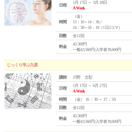
1月 17日 ～ 3月 28日
日程
A Week
（
金
）
時間
13：10～14：30／
14：50～16：10（1日2コマ）
回数
全12回
43,560円
料金
一般43,560円/入学者39,600円
じっくり学ぶ九星
講師
川野 文彰
1月 17日 ～ 6月 27日
日程
A Week
時間
（
金
） 16 ：30 ～ 17 ：50
回数
全12回
43,560円
料金
一般43,560円/入学者39,600円