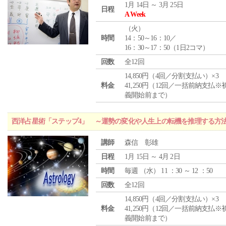
1月 14日 ～ 3月 25日
日程
A Week
（
火
）
時間
14：50～16：10／
16：30～17：50（1日2コマ）
回数
全12回
14,850円（4回／分割支払い）×3
料金
41,250円（12回／一括前納支払※
義開始前まで）
西洋占星術「ステップ4」 ～運勢の変化や人生上の転機を推理する方
講師
森信 彰雄
日程
1月 15日 ～ 4月 2日
時間
毎週 （
水
） 11 ：30 ～ 12 ：50
回数
全12回
14,850円（4回／分割支払い）×3
料金
41,250円（12回／一括前納支払※
義開始前まで）