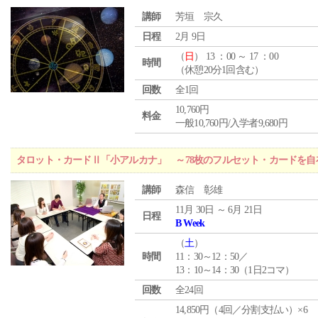
講師
芳垣 宗久
日程
2月 9日
（
日
） 13 ：00 ～ 17 ：00
時間
（休憩20分1回含む）
回数
全1回
10,760円
料金
一般10,760円/入学者9,680円
タロット・カードⅡ「小アルカナ」 ～78枚のフルセット・カードを自
講師
森信 彰雄
11月 30日 ～ 6月 21日
日程
B Week
（
土
）
時間
11：30～12：50／
13：10～14：30（1日2コマ）
回数
全24回
14,850円（4回／分割支払い）×6