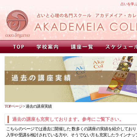
占いを学
TOPページ
>
過去の講座実績
過去の講座も充実しております。参考にご覧下さい。
こちらのページでは過去に開催した 数多くの講座の実績を紹介しており
入学や受講を検討されている方や、そうでない方も充実したラインナッ