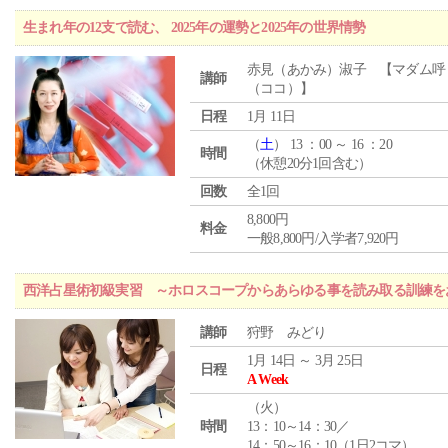
生まれ年の12支で読む、 2025年の運勢と2025年の世界情勢
赤見（あかみ）淑子 【マダム呼
講師
（ココ）】
日程
1月 11日
（
土
） 13 ：00 ～ 16 ：20
時間
（休憩20分1回含む）
回数
全1回
8,800円
料金
一般8,800円/入学者7,920円
西洋占星術初級実習 ～ホロスコープからあらゆる事を読み取る訓練を
講師
狩野 みどり
1月 14日 ～ 3月 25日
日程
A Week
（
火
）
時間
13：10～14：30／
14：50～16：10（1日2コマ）