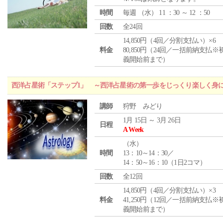
時間
毎週 （
水
） 11 ：30 ～ 12 ：50
回数
全24回
14,850円（4回／分割支払い）×6
料金
80,850円（24回／一括前納支払※
義開始前まで）
西洋占星術「ステップ1」 ～西洋占星術の第一歩をじっくり楽しく身
講師
狩野 みどり
1月 15日 ～ 3月 26日
日程
A Week
（
水
）
時間
13：10～14：30／
14：50～16：10（1日2コマ）
回数
全12回
14,850円（4回／分割支払い）×3
料金
41,250円（12回／一括前納支払※
義開始前まで）