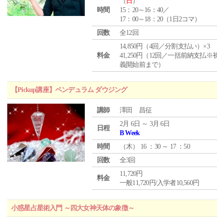
（
日
）
時間
15：20～16：40／
17：00～18：20（1日2コマ）
回数
全12回
14,850円（4回／分割支払い）×3
料金
41,250円（12回／一括前納支払※
義開始前まで）
【Pickup講座】ペンデュラム ダウジング
講師
澤田 昌征
2月 6日 ～ 3月 6日
日程
B Week
時間
（
木
） 16 ：30 ～ 17 ：50
回数
全3回
11,720円
料金
一般11,720円/入学者10,560円
小惑星占星術入門 ～四大女神天体の象徴～