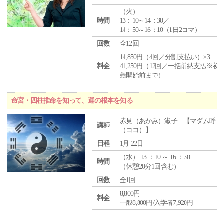
（
火
）
時間
13：10～14：30／
14：50～16：10（1日2コマ）
回数
全12回
14,850円（4回／分割支払い）×3
料金
41,250円（12回／一括前納支払※
義開始前まで）
命宮・四柱推命を知って、運の根本を知る
赤見（あかみ）淑子 【マダム呼
講師
（ココ）】
日程
1月 22日
（
水
） 13 ：10 ～ 16 ：30
時間
（休憩20分1回含む）
回数
全1回
8,800円
料金
一般8,800円/入学者7,920円