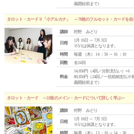
義開始前まで）
タロット・カードⅡ「小アルカナ」 ～78枚のフルセット・カードを自
講師
狩野 みどり
1月 16日 ～ 7月 3日
日程
※5/1は休講となります。
時間
毎週 （
木
） 14 ：50 ～ 16 ：10
回数
全24回
14,850円（4回／分割支払い）×6
料金
80,850円（24回／一括前納支払※
義開始前まで）
タロット・カード ～22枚のメイン・カードについて詳しく学ぶ～
講師
狩野 みどり
1月 16日 ～ 7月 3日
日程
※5/1は休講となります。
時間
毎週 （
木
） 13 ：10 ～ 14 ：30