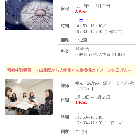
1月 18日 ～ 3月 29日
日程
A Week
（
土
）
時間
14：50～16：10／
16：30～17：50（1日2コマ）
回数
全12回
43,560円
料金
一般43,560円/入学者39,600円
紫微斗数実習 ～出生図から人物像と人生模様のイメージを広げる～
赤見（あかみ）淑子 【マダム呼
講師
（ココ）】
1月 18日 ～ 3月 29日
日程
A Week
（
土
）
時間
14：50～16：10／
16：30～17：50（1日2コマ）
回数
全12回