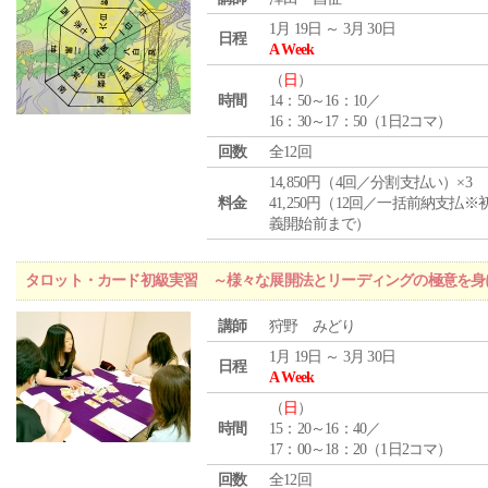
1月 19日 ～ 3月 30日
日程
A Week
（
日
）
時間
14：50～16：10／
16：30～17：50（1日2コマ）
回数
全12回
14,850円（4回／分割支払い）×3
料金
41,250円（12回／一括前納支払※
義開始前まで）
タロット・カード初級実習 ～様々な展開法とリーディングの極意を身
講師
狩野 みどり
1月 19日 ～ 3月 30日
日程
A Week
（
日
）
時間
15：20～16：40／
17：00～18：20（1日2コマ）
回数
全12回