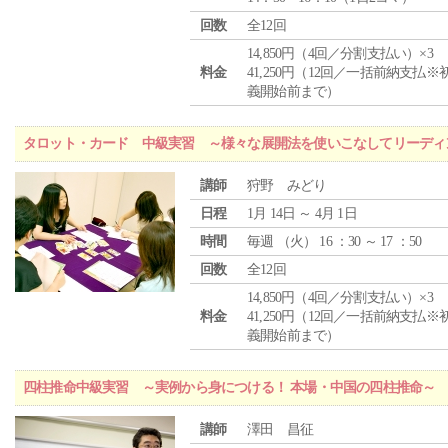
回数
全12回
14,850円（4回／分割支払い）×3
料金
41,250円（12回／一括前納支払※
義開始前まで）
タロット・カード 中級実習 ～様々な展開法を使いこなしてリーディ
講師
狩野 みどり
日程
1月 14日 ～ 4月 1日
時間
毎週 （
火
） 16 ：30 ～ 17 ：50
回数
全12回
14,850円（4回／分割支払い）×3
料金
41,250円（12回／一括前納支払※
義開始前まで）
四柱推命中級実習 ～実例から身につける！ 本場・中国の四柱推命～
講師
澤田 昌征