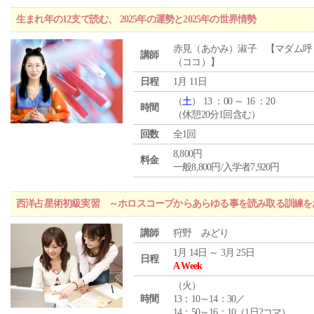
生まれ年の12支で読む、 2025年の運勢と2025年の世界情勢
赤見（あかみ）淑子 【マダム呼
講師
（ココ）】
日程
1月 11日
（
土
） 13 ：00 ～ 16 ：20
時間
（休憩20分1回含む）
回数
全1回
8,800円
料金
一般8,800円/入学者7,920円
西洋占星術初級実習 ～ホロスコープからあらゆる事を読み取る訓練を
講師
狩野 みどり
1月 14日 ～ 3月 25日
日程
A Week
（
火
）
時間
13：10～14：30／
14：50～16：10（1日2コマ）