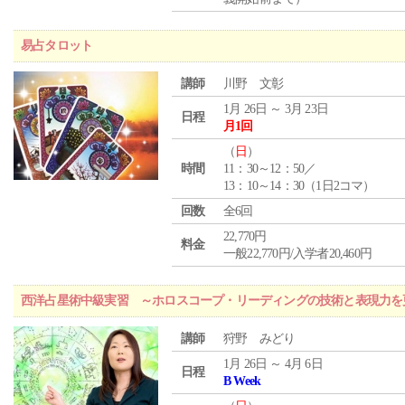
易占タロット
講師
川野 文彰
1月 26日 ～ 3月 23日
日程
月1回
（
日
）
時間
11：30～12：50／
13：10～14：30（1日2コマ）
回数
全6回
22,770円
料金
一般22,770円/入学者20,460円
西洋占星術中級実習 ～ホロスコープ・リーディングの技術と表現力を
講師
狩野 みどり
1月 26日 ～ 4月 6日
日程
B Week