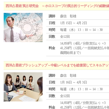
西洋占星術 実占研究会 ～ホロスコープの実占的リーディングの経験
講師
森信 彰雄
日程
1月 15日 ～ 4月 2日
時間
毎週 （
水
） 13 ：10 ～ 14 ：30
回数
全12回
14,850円（4回／分割支払い）×3
料金
41,250円（12回／一括前納支払※
義開始前まで）
西洋占星術ブラッシュアップ～中級レベルまでを総復習してスキルアッ
講師
森信 彰雄
日程
1月 16日 ～ 4月 3日
時間
毎週 （
木
） 13 ：10 ～ 14 ：30
回数
全12回
14,850円（4回／分割支払い）×3
料金
41,250円（12回／一括前納支払※