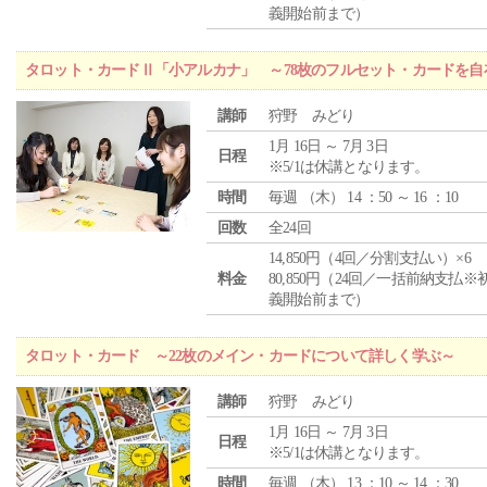
義開始前まで）
タロット・カードⅡ「小アルカナ」 ～78枚のフルセット・カードを自
講師
狩野 みどり
1月 16日 ～ 7月 3日
日程
※5/1は休講となります。
時間
毎週 （
木
） 14 ：50 ～ 16 ：10
回数
全24回
14,850円（4回／分割支払い）×6
料金
80,850円（24回／一括前納支払※
義開始前まで）
タロット・カード ～22枚のメイン・カードについて詳しく学ぶ～
講師
狩野 みどり
1月 16日 ～ 7月 3日
日程
※5/1は休講となります。
時間
毎週 （
木
） 13 ：10 ～ 14 ：30