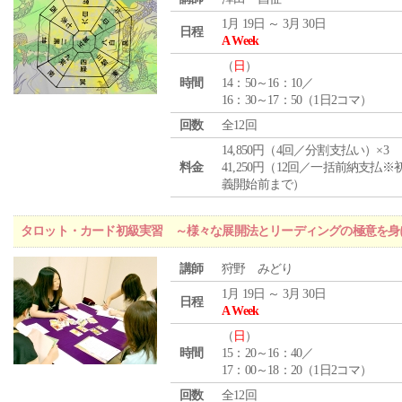
1月 19日 ～ 3月 30日
日程
A Week
（
日
）
時間
14：50～16：10／
16：30～17：50（1日2コマ）
回数
全12回
14,850円（4回／分割支払い）×3
料金
41,250円（12回／一括前納支払※
義開始前まで）
タロット・カード初級実習 ～様々な展開法とリーディングの極意を身
講師
狩野 みどり
1月 19日 ～ 3月 30日
日程
A Week
（
日
）
時間
15：20～16：40／
17：00～18：20（1日2コマ）
回数
全12回