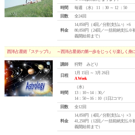
時間
毎週 （
水
） 11 ：30 ～ 12 ：50
回数
全24回
14,850円（4回／分割支払い）×6
料金
80,850円（24回／一括前納支払※
義開始前まで）
西洋占星術「ステップ1」 ～西洋占星術の第一歩をじっくり楽しく身
講師
狩野 みどり
1月 15日 ～ 3月 26日
日程
A Week
（
水
）
時間
13：10～14：30／
14：50～16：10（1日2コマ）
回数
全12回
14,850円（4回／分割支払い）×3
料金
41,250円（12回／一括前納支払※
義開始前まで）