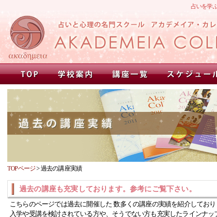
占いを学
TOPページ
>
過去の講座実績
過去の講座も充実しております。参考にご覧下さい。
こちらのページでは過去に開催した 数多くの講座の実績を紹介しており
入学や受講を検討されている方や、そうでない方も充実したラインナッ