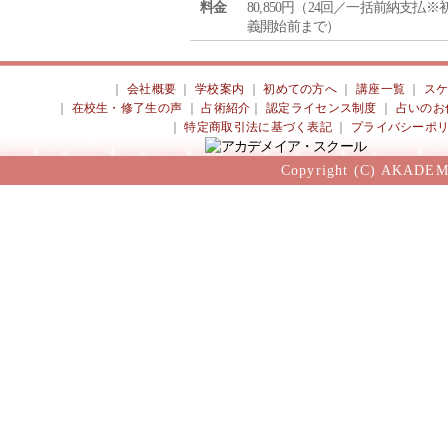
料金
80,850円（24回／一括前納支払※
義開始前まで）
｜
会社概要
｜
学校案内
｜
初めての方へ
｜
講座一覧
｜
ス
｜
在校生・修了生の声
｜
占術紹介
｜
認定ライセンス制度
｜
占いのお
｜
特定商取引法に基づく表記
｜
プライバシーポ
Copyright (C) AKADEM