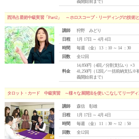
義開始前まで）
西洋占星術中級実習「Part2」 ～ホロスコープ・リーディングの技術
講師
狩野 みどり
日程
1月 17日 ～ 4月 4日
時間
毎週 （
金
） 13 ：10 ～ 14 ：30
回数
全12回
14,850円（4回／分割支払い）×3
料金
41,250円（12回／一括前納支払※
義開始前まで）
タロット・カード 中級実習 ～様々な展開法を使いこなしてリーディ
講師
森信 彰雄
日程
1月 17日 ～ 4月 4日
時間
毎週 （
金
） 11 ：30 ～ 12 ：50
回数
全12回