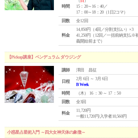
（
日
）
時間
15：20～16：40／
17：00～18：20（1日2コマ）
回数
全12回
14,850円（4回／分割支払い）×3
料金
41,250円（12回／一括前納支払※
義開始前まで）
【Pickup講座】ペンデュラム ダウジング
講師
澤田 昌征
2月 6日 ～ 3月 6日
日程
B Week
時間
（
木
） 16 ：30 ～ 17 ：50
回数
全3回
11,720円
料金
一般11,720円/入学者10,560円
小惑星占星術入門 ～四大女神天体の象徴～