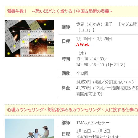
紫微斗数Ⅰ ～恐いほどよく当たる！中国占星術の奥義～
赤見（あかみ）淑子 【マダム呼
講師
（ココ）】
1月 15日 ～ 3月 26日
日程
A Week
（
水
）
時間
13：10～14：30／
14：50～16：10（1日2コマ）
回数
全12回
14,850円（4回／分割支払い）×3
料金
41,250円（12回／一括前納支払※
義開始前まで）
心理カウンセリング～対話を深めるカウンセリング～人に接する仕事には
講師
TMAカウンセラー
1月 15日 ～ 7月 2日
日程
※4/30は休講となります。