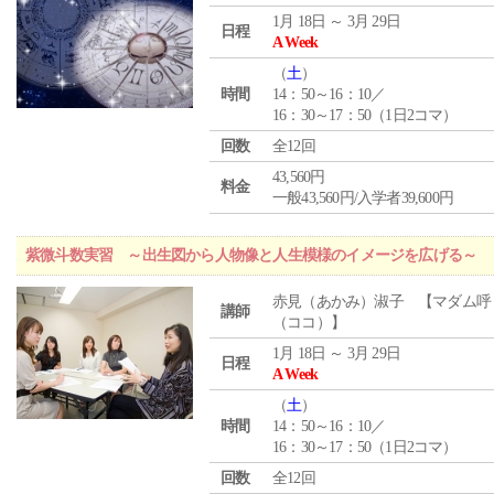
1月 18日 ～ 3月 29日
日程
A Week
（
土
）
時間
14：50～16：10／
16：30～17：50（1日2コマ）
回数
全12回
43,560円
料金
一般43,560円/入学者39,600円
紫微斗数実習 ～出生図から人物像と人生模様のイメージを広げる～
赤見（あかみ）淑子 【マダム呼
講師
（ココ）】
1月 18日 ～ 3月 29日
日程
A Week
（
土
）
時間
14：50～16：10／
16：30～17：50（1日2コマ）
回数
全12回