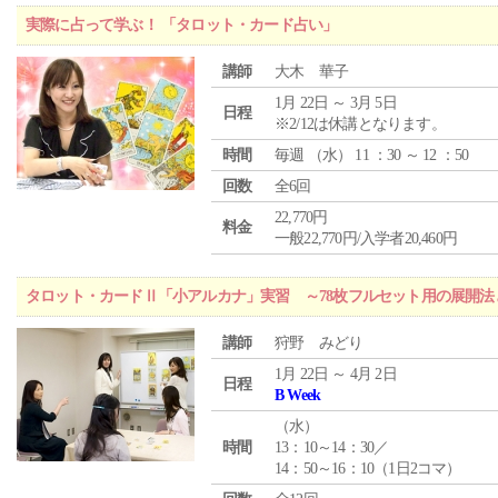
実際に占って学ぶ！ 「タロット・カード占い」
講師
大木 華子
1月 22日 ～ 3月 5日
日程
※2/12は休講となります。
時間
毎週 （
水
） 11 ：30 ～ 12 ：50
回数
全6回
22,770円
料金
一般22,770円/入学者20,460円
タロット・カードⅡ「小アルカナ」実習 ～78枚フルセット用の展開
講師
狩野 みどり
1月 22日 ～ 4月 2日
日程
B Week
（
水
）
時間
13：10～14：30／
14：50～16：10（1日2コマ）