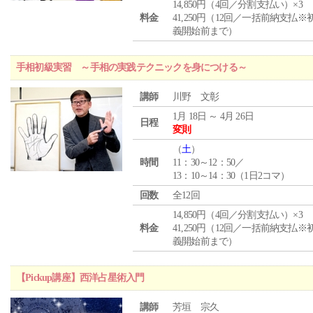
14,850円（4回／分割支払い）×3
料金
41,250円（12回／一括前納支払※
義開始前まで）
手相初級実習 ～手相の実践テクニックを身につける～
講師
川野 文彰
1月 18日 ～ 4月 26日
日程
変則
（
土
）
時間
11：30～12：50／
13：10～14：30（1日2コマ）
回数
全12回
14,850円（4回／分割支払い）×3
料金
41,250円（12回／一括前納支払※
義開始前まで）
【Pickup講座】西洋占星術入門
講師
芳垣 宗久