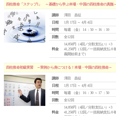
四柱推命「ステップ1」 ～基礎から学ぶ本場・中国の四柱推命の真髄
講師
澤田 昌征
日程
1月 17日 ～ 4月 4日
時間
毎週 （
金
） 14 ：50 ～ 16 ：10
回数
全12回
14,850円（4回／分割支払い）×3
料金
41,250円（12回／一括前納支払※
義開始前まで）
四柱推命初級実習 ～実例から身につける！本場・中国の四柱推命～
講師
澤田 昌征
日程
1月 17日 ～ 4月 4日
時間
毎週 （
金
） 16 ：30 ～ 17 ：50
回数
全12回
14,850円（4回／分割支払い）×3
料金
41,250円（12回／一括前納支払※