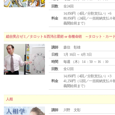
回数
全24回
14,850円（4回／分割支払い）×6
料金
80,850円（24回／一括前納支払※
義開始前まで）
総合実占ゼミ／タロット＆西洋占星術 or 各種命術 ～タロット・カ
講師
森信 彰雄
日程
1月 16日 ～ 4月 3日
時間
毎週 （
木
） 14 ：50 ～ 16 ：10
回数
全12回
14,850円（4回／分割支払い）×3
料金
41,250円（12回／一括前納支払※
義開始前まで）
人相
講師
川野 文彰