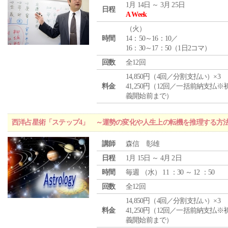
1月 14日 ～ 3月 25日
日程
A Week
（
火
）
時間
14：50～16：10／
16：30～17：50（1日2コマ）
回数
全12回
14,850円（4回／分割支払い）×3
料金
41,250円（12回／一括前納支払※
義開始前まで）
西洋占星術「ステップ4」 ～運勢の変化や人生上の転機を推理する方
講師
森信 彰雄
日程
1月 15日 ～ 4月 2日
時間
毎週 （
水
） 11 ：30 ～ 12 ：50
回数
全12回
14,850円（4回／分割支払い）×3
料金
41,250円（12回／一括前納支払※
義開始前まで）