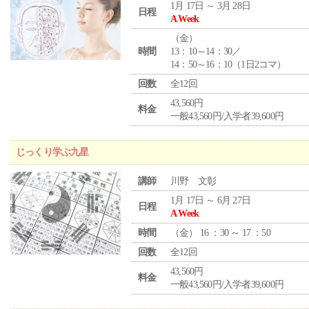
1月 17日 ～ 3月 28日
日程
A Week
（
金
）
時間
13：10～14：30／
14：50～16：10（1日2コマ）
回数
全12回
43,560円
料金
一般43,560円/入学者39,600円
じっくり学ぶ九星
講師
川野 文彰
1月 17日 ～ 6月 27日
日程
A Week
時間
（
金
） 16 ：30 ～ 17 ：50
回数
全12回
43,560円
料金
一般43,560円/入学者39,600円