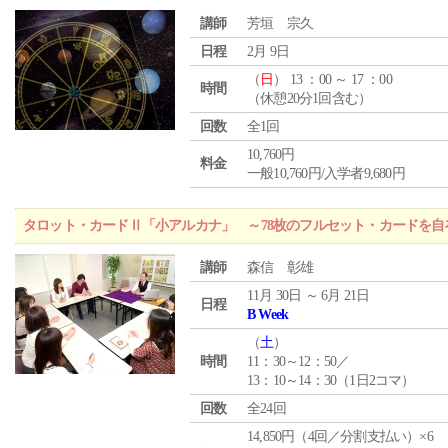
講師
芳垣 宗久
日程
2月 9日
（
日
） 13 ：00 ～ 17 ：00
時間
（休憩20分1回含む）
回数
全1回
10,760円
料金
一般10,760円/入学者9,680円
タロット・カードⅡ「小アルカナ」 ～78枚のフルセット・カードを自
講師
森信 彰雄
11月 30日 ～ 6月 21日
日程
B Week
（
土
）
時間
11：30～12：50／
13：10～14：30（1日2コマ）
回数
全24回
14,850円（4回／分割支払い）×6