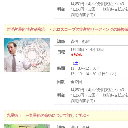
14,850円（4回／分割支払い）×3
料金
41,250円（12回／一括前納支払※
義開始前まで）
西洋占星術 実占研究会 ～ホロスコープの実占的リーディングの経験
講師
森信 彰雄
1月 18日 ～ 4月 12日
日程
A Week
（
土
）
時間
11：30～12：50／
13：10～14：30（1日2コマ）
回数
全12回
14,850円（4回／分割支払い）×3
料金
41,250円（12回／一括前納支払※
義開始前まで）
九星術Ⅰ ～九星術の命術について詳しく学ぶ～
講師
澤田 昌征