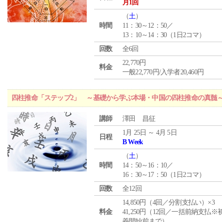
月1回
（
土
）
時間
11：30～12：50／
13：10～14：30（1日2コマ）
回数
全6回
22,770円
料金
一般22,770円/入学者20,460円
四柱推命「ステップ2」 ～基礎から学ぶ本場・中国の四柱推命の真髄
講師
澤田 昌征
1月 25日 ～ 4月 5日
日程
B Week
（
土
）
時間
14：50～16：10／
16：30～17：50（1日2コマ）
回数
全12回
14,850円（4回／分割支払い）×3
料金
41,250円（12回／一括前納支払※
義開始前まで）