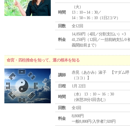
（
火
）
時間
13：10～14：30／
14：50～16：10（1日2コマ）
回数
全12回
14,850円（4回／分割支払い）×3
料金
41,250円（12回／一括前納支払※
義開始前まで）
命宮・四柱推命を知って、運の根本を知る
赤見（あかみ）淑子 【マダム呼
講師
（ココ）】
日程
1月 22日
（
水
） 13 ：10 ～ 16 ：30
時間
（休憩20分1回含む）
回数
全1回
8,800円
料金
一般8,800円/入学者7,920円