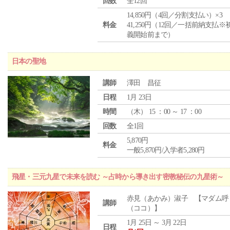
回数
全12回
14,850円（4回／分割支払い）×3
料金
41,250円（12回／一括前納支払※
義開始前まで）
日本の聖地
講師
澤田 昌征
日程
1月 23日
時間
（
木
） 15 ：00 ～ 17 ：00
回数
全1回
5,870円
料金
一般5,870円/入学者5,280円
飛星・三元九星で未来を読む ～占時から導き出す密教秘伝の九星術～
赤見（あかみ）淑子 【マダム呼
講師
（ココ）】
1月 25日 ～ 3月 22日
日程