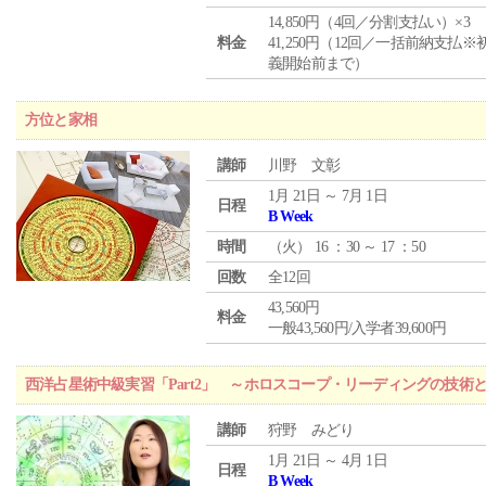
14,850円（4回／分割支払い）×3
料金
41,250円（12回／一括前納支払※
義開始前まで）
方位と家相
講師
川野 文彰
1月 21日 ～ 7月 1日
日程
B Week
時間
（
火
） 16 ：30 ～ 17 ：50
回数
全12回
43,560円
料金
一般43,560円/入学者39,600円
西洋占星術中級実習「Part2」 ～ホロスコープ・リーディングの技術
講師
狩野 みどり
1月 21日 ～ 4月 1日
日程
B Week