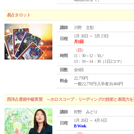
易占タロット
講師
川野 文彰
1月 26日 ～ 3月 23日
日程
月1回
（
日
）
時間
11：30～12：50／
13：10～14：30（1日2コマ）
回数
全6回
22,770円
料金
一般22,770円/入学者20,460円
西洋占星術中級実習 ～ホロスコープ・リーディングの技術と表現力を
講師
狩野 みどり
1月 26日 ～ 4月 6日
日程
B Week