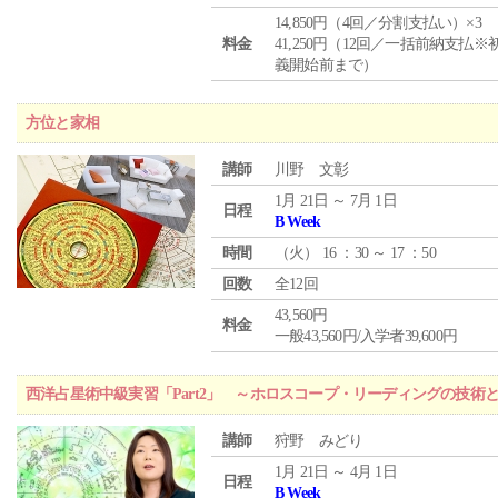
14,850円（4回／分割支払い）×3
料金
41,250円（12回／一括前納支払※
義開始前まで）
方位と家相
講師
川野 文彰
1月 21日 ～ 7月 1日
日程
B Week
時間
（
火
） 16 ：30 ～ 17 ：50
回数
全12回
43,560円
料金
一般43,560円/入学者39,600円
西洋占星術中級実習「Part2」 ～ホロスコープ・リーディングの技術
講師
狩野 みどり
1月 21日 ～ 4月 1日
日程
B Week