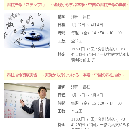
四柱推命「ステップ1」 ～基礎から学ぶ本場・中国の四柱推命の真髄
講師
澤田 昌征
日程
1月 17日 ～ 4月 4日
時間
毎週 （
金
） 14 ：50 ～ 16 ：10
回数
全12回
14,850円（4回／分割支払い）×3
料金
41,250円（12回／一括前納支払※
義開始前まで）
四柱推命初級実習 ～実例から身につける！本場・中国の四柱推命～
講師
澤田 昌征
日程
1月 17日 ～ 4月 4日
時間
毎週 （
金
） 16 ：30 ～ 17 ：50
回数
全12回
14,850円（4回／分割支払い）×3
料金
41,250円（12回／一括前納支払※