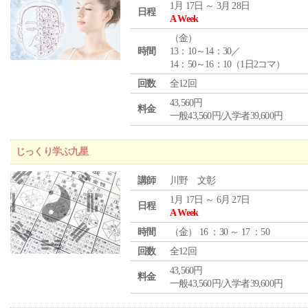
1月 17日 ～ 3月 28日
日程
A Week
（
金
）
時間
13：10～14：30／
14：50～16：10（1日2コマ）
回数
全12回
43,560円
料金
一般43,560円/入学者39,600円
じっくり学ぶ九星
講師
川野 文彰
1月 17日 ～ 6月 27日
日程
A Week
時間
（
金
） 16 ：30 ～ 17 ：50
回数
全12回
43,560円
料金
一般43,560円/入学者39,600円