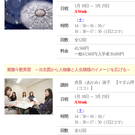
1月 18日 ～ 3月 29日
日程
A Week
（
土
）
時間
14：50～16：10／
16：30～17：50（1日2コマ）
回数
全12回
43,560円
料金
一般43,560円/入学者39,600円
紫微斗数実習 ～出生図から人物像と人生模様のイメージを広げる～
赤見（あかみ）淑子 【マダム呼
講師
（ココ）】
1月 18日 ～ 3月 29日
日程
A Week
（
土
）
時間
14：50～16：10／
16：30～17：50（1日2コマ）
回数
全12回