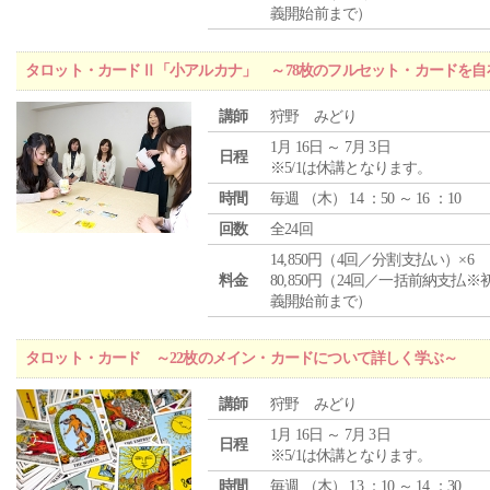
義開始前まで）
タロット・カードⅡ「小アルカナ」 ～78枚のフルセット・カードを自
講師
狩野 みどり
1月 16日 ～ 7月 3日
日程
※5/1は休講となります。
時間
毎週 （
木
） 14 ：50 ～ 16 ：10
回数
全24回
14,850円（4回／分割支払い）×6
料金
80,850円（24回／一括前納支払※
義開始前まで）
タロット・カード ～22枚のメイン・カードについて詳しく学ぶ～
講師
狩野 みどり
1月 16日 ～ 7月 3日
日程
※5/1は休講となります。
時間
毎週 （
木
） 13 ：10 ～ 14 ：30