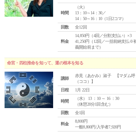
（
火
）
時間
13：10～14：30／
14：50～16：10（1日2コマ）
回数
全12回
14,850円（4回／分割支払い）×3
料金
41,250円（12回／一括前納支払※
義開始前まで）
命宮・四柱推命を知って、運の根本を知る
赤見（あかみ）淑子 【マダム呼
講師
（ココ）】
日程
1月 22日
（
水
） 13 ：10 ～ 16 ：30
時間
（休憩20分1回含む）
回数
全1回
8,800円
料金
一般8,800円/入学者7,920円