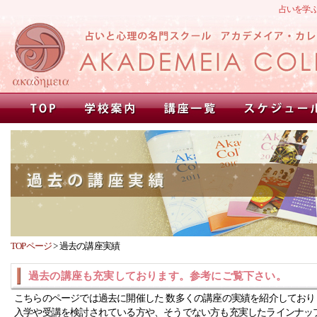
占いを学
TOPページ
>
過去の講座実績
過去の講座も充実しております。参考にご覧下さい。
こちらのページでは過去に開催した 数多くの講座の実績を紹介しており
入学や受講を検討されている方や、そうでない方も充実したラインナッ