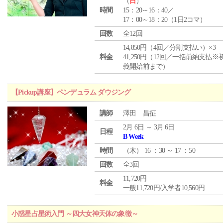
（
日
）
時間
15：20～16：40／
17：00～18：20（1日2コマ）
回数
全12回
14,850円（4回／分割支払い）×3
料金
41,250円（12回／一括前納支払※
義開始前まで）
【Pickup講座】ペンデュラム ダウジング
講師
澤田 昌征
2月 6日 ～ 3月 6日
日程
B Week
時間
（
木
） 16 ：30 ～ 17 ：50
回数
全3回
11,720円
料金
一般11,720円/入学者10,560円
小惑星占星術入門 ～四大女神天体の象徴～