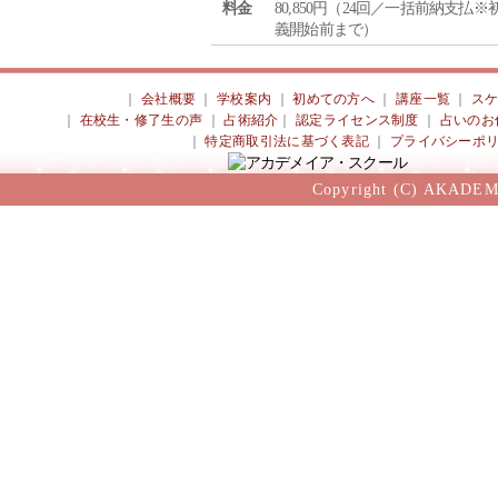
料金
80,850円（24回／一括前納支払※
義開始前まで）
｜
会社概要
｜
学校案内
｜
初めての方へ
｜
講座一覧
｜
ス
｜
在校生・修了生の声
｜
占術紹介
｜
認定ライセンス制度
｜
占いのお
｜
特定商取引法に基づく表記
｜
プライバシーポ
Copyright (C) AKADEM