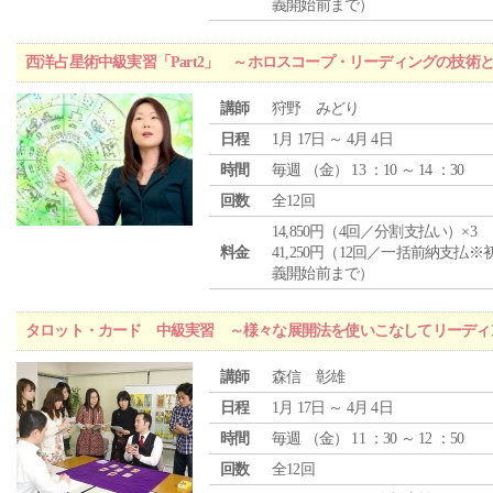
義開始前まで）
西洋占星術中級実習「Part2」 ～ホロスコープ・リーディングの技術
講師
狩野 みどり
日程
1月 17日 ～ 4月 4日
時間
毎週 （
金
） 13 ：10 ～ 14 ：30
回数
全12回
14,850円（4回／分割支払い）×3
料金
41,250円（12回／一括前納支払※
義開始前まで）
タロット・カード 中級実習 ～様々な展開法を使いこなしてリーディ
講師
森信 彰雄
日程
1月 17日 ～ 4月 4日
時間
毎週 （
金
） 11 ：30 ～ 12 ：50
回数
全12回