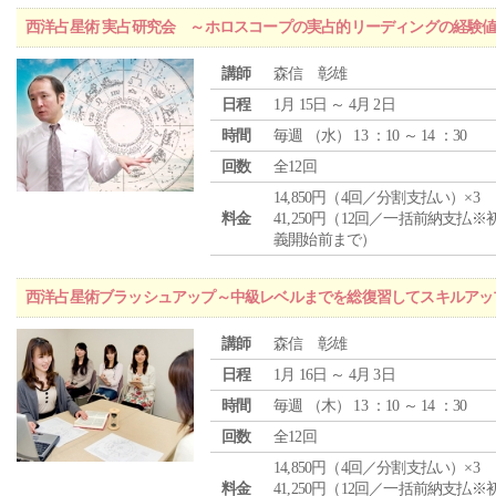
西洋占星術 実占研究会 ～ホロスコープの実占的リーディングの経験
講師
森信 彰雄
日程
1月 15日 ～ 4月 2日
時間
毎週 （
水
） 13 ：10 ～ 14 ：30
回数
全12回
14,850円（4回／分割支払い）×3
料金
41,250円（12回／一括前納支払※
義開始前まで）
西洋占星術ブラッシュアップ～中級レベルまでを総復習してスキルアッ
講師
森信 彰雄
日程
1月 16日 ～ 4月 3日
時間
毎週 （
木
） 13 ：10 ～ 14 ：30
回数
全12回
14,850円（4回／分割支払い）×3
料金
41,250円（12回／一括前納支払※