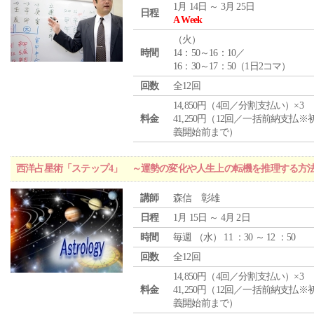
1月 14日 ～ 3月 25日
日程
A Week
（
火
）
時間
14：50～16：10／
16：30～17：50（1日2コマ）
回数
全12回
14,850円（4回／分割支払い）×3
料金
41,250円（12回／一括前納支払※
義開始前まで）
西洋占星術「ステップ4」 ～運勢の変化や人生上の転機を推理する方
講師
森信 彰雄
日程
1月 15日 ～ 4月 2日
時間
毎週 （
水
） 11 ：30 ～ 12 ：50
回数
全12回
14,850円（4回／分割支払い）×3
料金
41,250円（12回／一括前納支払※
義開始前まで）