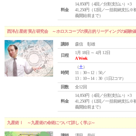
14,850円（4回／分割支払い）×3
料金
41,250円（12回／一括前納支払※
義開始前まで）
西洋占星術 実占研究会 ～ホロスコープの実占的リーディングの経験
講師
森信 彰雄
1月 18日 ～ 4月 12日
日程
A Week
（
土
）
時間
11：30～12：50／
13：10～14：30（1日2コマ）
回数
全12回
14,850円（4回／分割支払い）×3
料金
41,250円（12回／一括前納支払※
義開始前まで）
九星術Ⅰ ～九星術の命術について詳しく学ぶ～
講師
澤田 昌征