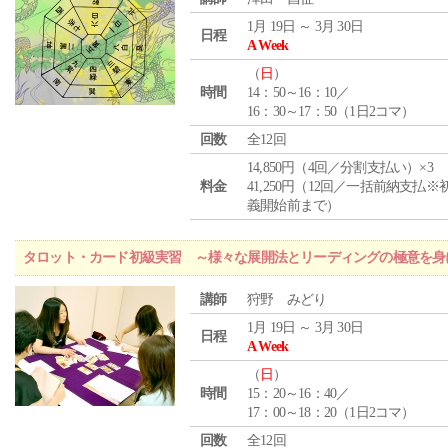
1月 19日 ～ 3月 30日
日程
A Week
（
日
）
時間
14：50～16：10／
16：30～17：50（1日2コマ）
回数
全12回
14,850円（4回／分割支払い）×3
料金
41,250円（12回／一括前納支払※
義開始前まで）
タロット・カード初級実習 ～様々な展開法とリーディングの極意を身
講師
狩野 みどり
1月 19日 ～ 3月 30日
日程
A Week
（
日
）
時間
15：20～16：40／
17：00～18：20（1日2コマ）
回数
全12回