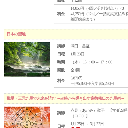
回数
全12回
14,850円（4回／分割支払い）×3
料金
41,250円（12回／一括前納支払※
義開始前まで）
日本の聖地
講師
澤田 昌征
日程
1月 23日
時間
（
木
） 15 ：00 ～ 17 ：00
回数
全1回
5,870円
料金
一般5,870円/入学者5,280円
飛星・三元九星で未来を読む ～占時から導き出す密教秘伝の九星術～
赤見（あかみ）淑子 【マダム呼
講師
（ココ）】
1月 25日 ～ 3月 22日
日程