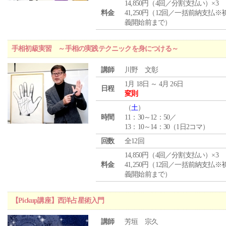
14,850円（4回／分割支払い）×3
料金
41,250円（12回／一括前納支払※
義開始前まで）
手相初級実習 ～手相の実践テクニックを身につける～
講師
川野 文彰
1月 18日 ～ 4月 26日
日程
変則
（
土
）
時間
11：30～12：50／
13：10～14：30（1日2コマ）
回数
全12回
14,850円（4回／分割支払い）×3
料金
41,250円（12回／一括前納支払※
義開始前まで）
【Pickup講座】西洋占星術入門
講師
芳垣 宗久