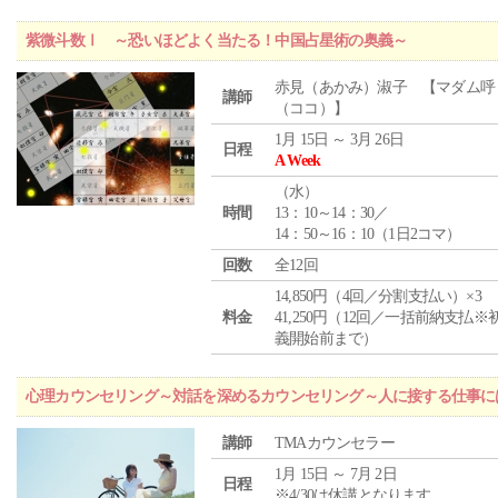
紫微斗数Ⅰ ～恐いほどよく当たる！中国占星術の奥義～
赤見（あかみ）淑子 【マダム呼
講師
（ココ）】
1月 15日 ～ 3月 26日
日程
A Week
（
水
）
時間
13：10～14：30／
14：50～16：10（1日2コマ）
回数
全12回
14,850円（4回／分割支払い）×3
料金
41,250円（12回／一括前納支払※
義開始前まで）
心理カウンセリング～対話を深めるカウンセリング～人に接する仕事には
講師
TMAカウンセラー
1月 15日 ～ 7月 2日
日程
※4/30は休講となります。