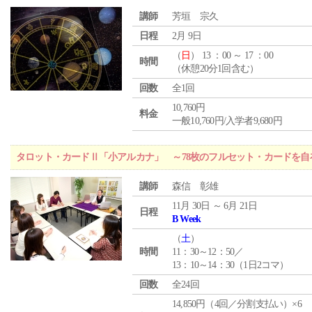
講師
芳垣 宗久
日程
2月 9日
（
日
） 13 ：00 ～ 17 ：00
時間
（休憩20分1回含む）
回数
全1回
10,760円
料金
一般10,760円/入学者9,680円
タロット・カードⅡ「小アルカナ」 ～78枚のフルセット・カードを自
講師
森信 彰雄
11月 30日 ～ 6月 21日
日程
B Week
（
土
）
時間
11：30～12：50／
13：10～14：30（1日2コマ）
回数
全24回
14,850円（4回／分割支払い）×6