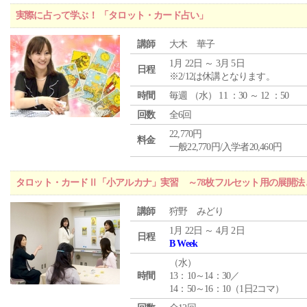
実際に占って学ぶ！ 「タロット・カード占い」
講師
大木 華子
1月 22日 ～ 3月 5日
日程
※2/12は休講となります。
時間
毎週 （
水
） 11 ：30 ～ 12 ：50
回数
全6回
22,770円
料金
一般22,770円/入学者20,460円
タロット・カードⅡ「小アルカナ」実習 ～78枚フルセット用の展開
講師
狩野 みどり
1月 22日 ～ 4月 2日
日程
B Week
（
水
）
時間
13：10～14：30／
14：50～16：10（1日2コマ）