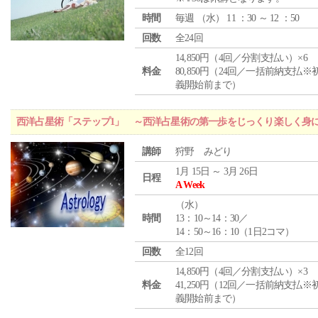
時間
毎週 （
水
） 11 ：30 ～ 12 ：50
回数
全24回
14,850円（4回／分割支払い）×6
料金
80,850円（24回／一括前納支払※
義開始前まで）
西洋占星術「ステップ1」 ～西洋占星術の第一歩をじっくり楽しく身
講師
狩野 みどり
1月 15日 ～ 3月 26日
日程
A Week
（
水
）
時間
13：10～14：30／
14：50～16：10（1日2コマ）
回数
全12回
14,850円（4回／分割支払い）×3
料金
41,250円（12回／一括前納支払※
義開始前まで）