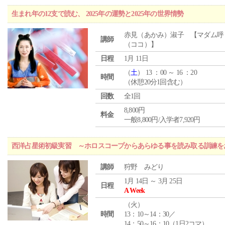
生まれ年の12支で読む、 2025年の運勢と2025年の世界情勢
赤見（あかみ）淑子 【マダム呼
講師
（ココ）】
日程
1月 11日
（
土
） 13 ：00 ～ 16 ：20
時間
（休憩20分1回含む）
回数
全1回
8,800円
料金
一般8,800円/入学者7,920円
西洋占星術初級実習 ～ホロスコープからあらゆる事を読み取る訓練を
講師
狩野 みどり
1月 14日 ～ 3月 25日
日程
A Week
（
火
）
時間
13：10～14：30／
14：50～16：10（1日2コマ）