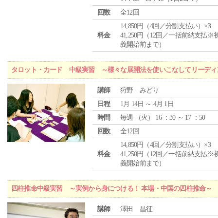
回数
全12回
14,850円（4回／分割支払い）×3
料金
41,250円（12回／一括前納支払※
義開始前まで）
タロット・カード 中級実習 ～様々な展開法を使いこなしてリーディ
講師
狩野 みどり
日程
1月 14日 ～ 4月 1日
時間
毎週 （
火
） 16 ：30 ～ 17 ：50
回数
全12回
14,850円（4回／分割支払い）×3
料金
41,250円（12回／一括前納支払※
義開始前まで）
四柱推命中級実習 ～実例から身につける！ 本場・中国の四柱推命～
講師
澤田 昌征