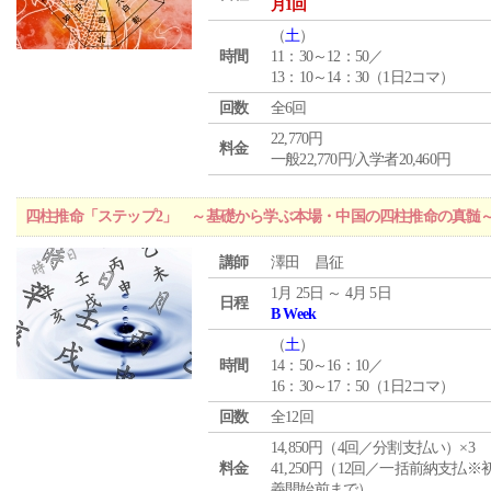
月1回
（
土
）
時間
11：30～12：50／
13：10～14：30（1日2コマ）
回数
全6回
22,770円
料金
一般22,770円/入学者20,460円
四柱推命「ステップ2」 ～基礎から学ぶ本場・中国の四柱推命の真髄
講師
澤田 昌征
1月 25日 ～ 4月 5日
日程
B Week
（
土
）
時間
14：50～16：10／
16：30～17：50（1日2コマ）
回数
全12回
14,850円（4回／分割支払い）×3
料金
41,250円（12回／一括前納支払※
義開始前まで）