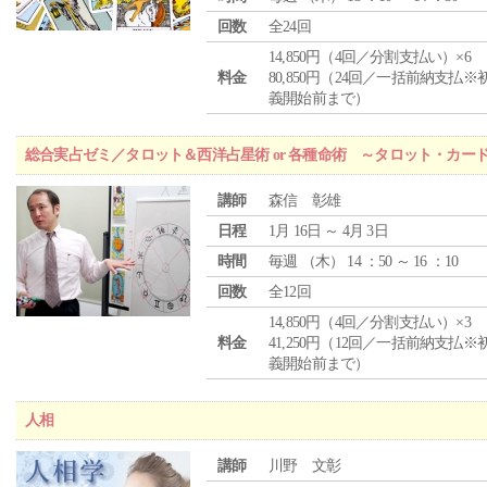
回数
全24回
14,850円（4回／分割支払い）×6
料金
80,850円（24回／一括前納支払※
義開始前まで）
総合実占ゼミ／タロット＆西洋占星術 or 各種命術 ～タロット・カ
講師
森信 彰雄
日程
1月 16日 ～ 4月 3日
時間
毎週 （
木
） 14 ：50 ～ 16 ：10
回数
全12回
14,850円（4回／分割支払い）×3
料金
41,250円（12回／一括前納支払※
義開始前まで）
人相
講師
川野 文彰