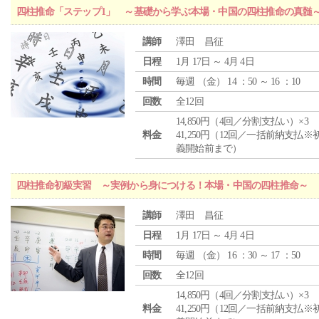
四柱推命「ステップ1」 ～基礎から学ぶ本場・中国の四柱推命の真髄
講師
澤田 昌征
日程
1月 17日 ～ 4月 4日
時間
毎週 （
金
） 14 ：50 ～ 16 ：10
回数
全12回
14,850円（4回／分割支払い）×3
料金
41,250円（12回／一括前納支払※
義開始前まで）
四柱推命初級実習 ～実例から身につける！本場・中国の四柱推命～
講師
澤田 昌征
日程
1月 17日 ～ 4月 4日
時間
毎週 （
金
） 16 ：30 ～ 17 ：50
回数
全12回
14,850円（4回／分割支払い）×3
料金
41,250円（12回／一括前納支払※