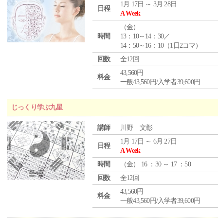
1月 17日 ～ 3月 28日
日程
A Week
（
金
）
時間
13：10～14：30／
14：50～16：10（1日2コマ）
回数
全12回
43,560円
料金
一般43,560円/入学者39,600円
じっくり学ぶ九星
講師
川野 文彰
1月 17日 ～ 6月 27日
日程
A Week
時間
（
金
） 16 ：30 ～ 17 ：50
回数
全12回
43,560円
料金
一般43,560円/入学者39,600円