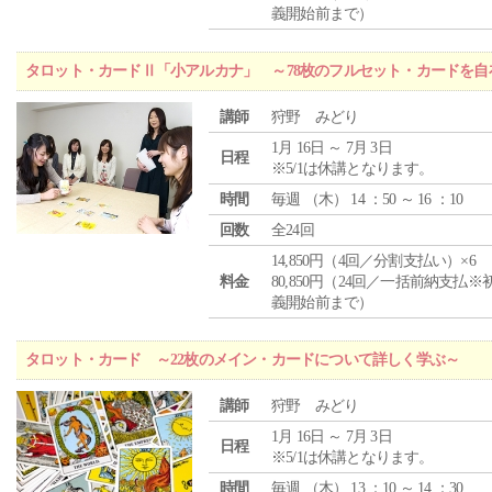
義開始前まで）
タロット・カードⅡ「小アルカナ」 ～78枚のフルセット・カードを自
講師
狩野 みどり
1月 16日 ～ 7月 3日
日程
※5/1は休講となります。
時間
毎週 （
木
） 14 ：50 ～ 16 ：10
回数
全24回
14,850円（4回／分割支払い）×6
料金
80,850円（24回／一括前納支払※
義開始前まで）
タロット・カード ～22枚のメイン・カードについて詳しく学ぶ～
講師
狩野 みどり
1月 16日 ～ 7月 3日
日程
※5/1は休講となります。
時間
毎週 （
木
） 13 ：10 ～ 14 ：30