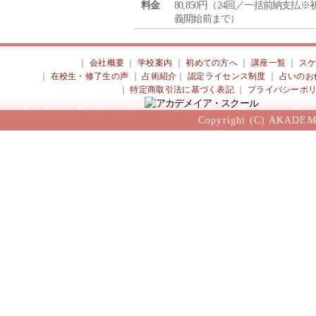
料金
80,850円（24回／一括前納支払※
義開始前まで）
｜
会社概要
｜
学校案内
｜
初めての方へ
｜
講座一覧
｜
ス
｜
在校生・修了生の声
｜
占術紹介
｜
認定ライセンス制度
｜
占いのお
｜
特定商取引法に基づく表記
｜
プライバシーポ
Copyright (C) AKADEM