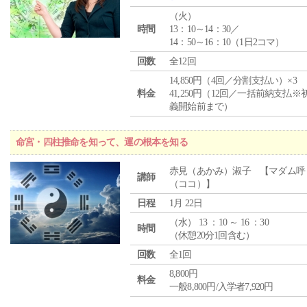
（
火
）
時間
13：10～14：30／
14：50～16：10（1日2コマ）
回数
全12回
14,850円（4回／分割支払い）×3
料金
41,250円（12回／一括前納支払※
義開始前まで）
命宮・四柱推命を知って、運の根本を知る
赤見（あかみ）淑子 【マダム呼
講師
（ココ）】
日程
1月 22日
（
水
） 13 ：10 ～ 16 ：30
時間
（休憩20分1回含む）
回数
全1回
8,800円
料金
一般8,800円/入学者7,920円