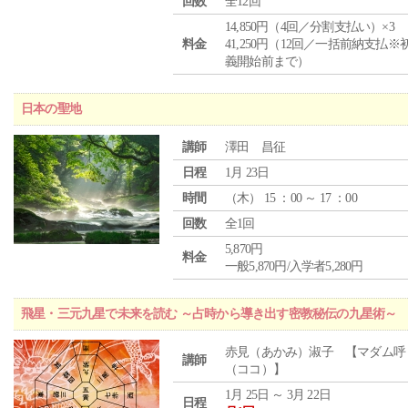
回数
全12回
14,850円（4回／分割支払い）×3
料金
41,250円（12回／一括前納支払※
義開始前まで）
日本の聖地
講師
澤田 昌征
日程
1月 23日
時間
（
木
） 15 ：00 ～ 17 ：00
回数
全1回
5,870円
料金
一般5,870円/入学者5,280円
飛星・三元九星で未来を読む ～占時から導き出す密教秘伝の九星術～
赤見（あかみ）淑子 【マダム呼
講師
（ココ）】
1月 25日 ～ 3月 22日
日程