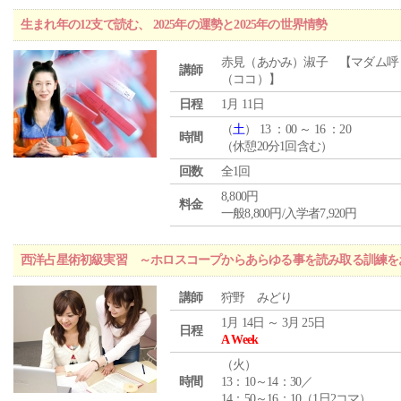
生まれ年の12支で読む、 2025年の運勢と2025年の世界情勢
赤見（あかみ）淑子 【マダム呼
講師
（ココ）】
日程
1月 11日
（
土
） 13 ：00 ～ 16 ：20
時間
（休憩20分1回含む）
回数
全1回
8,800円
料金
一般8,800円/入学者7,920円
西洋占星術初級実習 ～ホロスコープからあらゆる事を読み取る訓練を
講師
狩野 みどり
1月 14日 ～ 3月 25日
日程
A Week
（
火
）
時間
13：10～14：30／
14：50～16：10（1日2コマ）