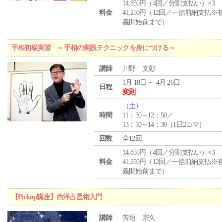
14,850円（4回／分割支払い）×3
料金
41,250円（12回／一括前納支払※
義開始前まで）
手相初級実習 ～手相の実践テクニックを身につける～
講師
川野 文彰
1月 18日 ～ 4月 26日
日程
変則
（
土
）
時間
11：30～12：50／
13：10～14：30（1日2コマ）
回数
全12回
14,850円（4回／分割支払い）×3
料金
41,250円（12回／一括前納支払※
義開始前まで）
【Pickup講座】西洋占星術入門
講師
芳垣 宗久