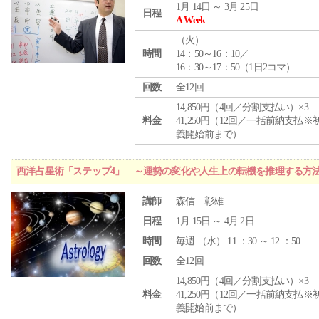
1月 14日 ～ 3月 25日
日程
A Week
（
火
）
時間
14：50～16：10／
16：30～17：50（1日2コマ）
回数
全12回
14,850円（4回／分割支払い）×3
料金
41,250円（12回／一括前納支払※
義開始前まで）
西洋占星術「ステップ4」 ～運勢の変化や人生上の転機を推理する方
講師
森信 彰雄
日程
1月 15日 ～ 4月 2日
時間
毎週 （
水
） 11 ：30 ～ 12 ：50
回数
全12回
14,850円（4回／分割支払い）×3
料金
41,250円（12回／一括前納支払※
義開始前まで）