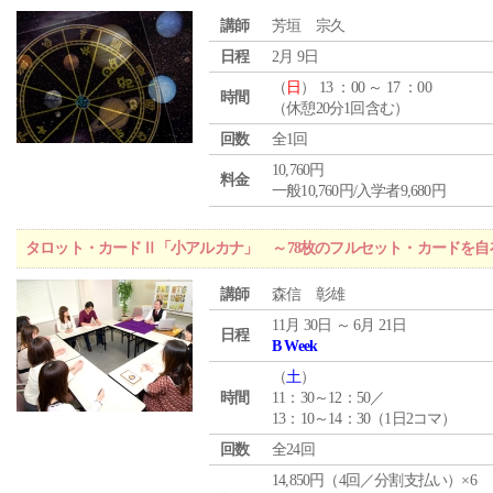
講師
芳垣 宗久
日程
2月 9日
（
日
） 13 ：00 ～ 17 ：00
時間
（休憩20分1回含む）
回数
全1回
10,760円
料金
一般10,760円/入学者9,680円
タロット・カードⅡ「小アルカナ」 ～78枚のフルセット・カードを自
講師
森信 彰雄
11月 30日 ～ 6月 21日
日程
B Week
（
土
）
時間
11：30～12：50／
13：10～14：30（1日2コマ）
回数
全24回
14,850円（4回／分割支払い）×6