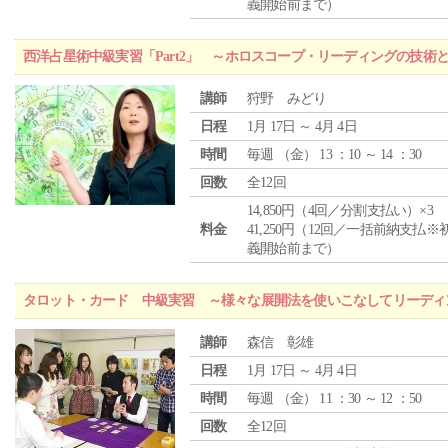
義開始前まで）
西洋占星術中級実習「Part2」 ～ホロスコープ・リーディングの技術
講師
狩野 みどり
日程
1月 17日 ～ 4月 4日
時間
毎週 （
金
） 13 ：10 ～ 14 ：30
回数
全12回
14,850円（4回／分割支払い）×3
料金
41,250円（12回／一括前納支払※
義開始前まで）
タロット・カード 中級実習 ～様々な展開法を使いこなしてリーディ
講師
森信 彰雄
日程
1月 17日 ～ 4月 4日
時間
毎週 （
金
） 11 ：30 ～ 12 ：50
回数
全12回