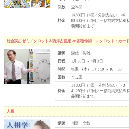
回数
全24回
14,850円（4回／分割支払い）×6
料金
80,850円（24回／一括前納支払※
義開始前まで）
総合実占ゼミ／タロット＆西洋占星術 or 各種命術 ～タロット・カ
講師
森信 彰雄
日程
1月 16日 ～ 4月 3日
時間
毎週 （
木
） 14 ：50 ～ 16 ：10
回数
全12回
14,850円（4回／分割支払い）×3
料金
41,250円（12回／一括前納支払※
義開始前まで）
人相
講師
川野 文彰