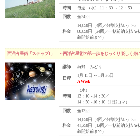
時間
毎週 （
水
） 11 ：30 ～ 12 ：50
回数
全24回
14,850円（4回／分割支払い）×6
料金
80,850円（24回／一括前納支払※
義開始前まで）
西洋占星術「ステップ1」 ～西洋占星術の第一歩をじっくり楽しく身
講師
狩野 みどり
1月 15日 ～ 3月 26日
日程
A Week
（
水
）
時間
13：10～14：30／
14：50～16：10（1日2コマ）
回数
全12回
14,850円（4回／分割支払い）×3
料金
41,250円（12回／一括前納支払※
義開始前まで）