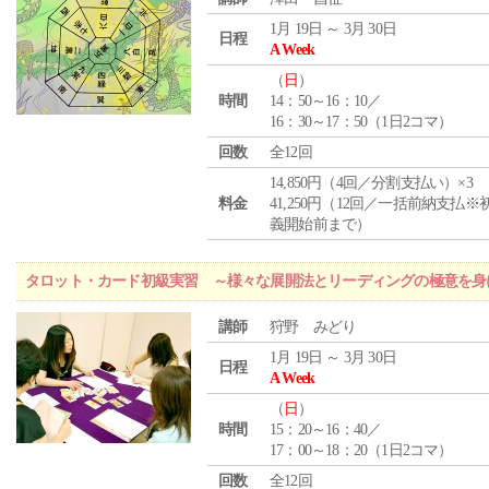
1月 19日 ～ 3月 30日
日程
A Week
（
日
）
時間
14：50～16：10／
16：30～17：50（1日2コマ）
回数
全12回
14,850円（4回／分割支払い）×3
料金
41,250円（12回／一括前納支払※
義開始前まで）
タロット・カード初級実習 ～様々な展開法とリーディングの極意を身
講師
狩野 みどり
1月 19日 ～ 3月 30日
日程
A Week
（
日
）
時間
15：20～16：40／
17：00～18：20（1日2コマ）
回数
全12回