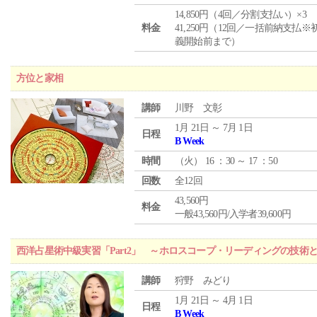
14,850円（4回／分割支払い）×3
料金
41,250円（12回／一括前納支払※
義開始前まで）
方位と家相
講師
川野 文彰
1月 21日 ～ 7月 1日
日程
B Week
時間
（
火
） 16 ：30 ～ 17 ：50
回数
全12回
43,560円
料金
一般43,560円/入学者39,600円
西洋占星術中級実習「Part2」 ～ホロスコープ・リーディングの技術
講師
狩野 みどり
1月 21日 ～ 4月 1日
日程
B Week