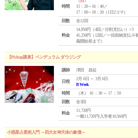
（
日
）
時間
15：20～16：40／
17：00～18：20（1日2コマ）
回数
全12回
14,850円（4回／分割支払い）×3
料金
41,250円（12回／一括前納支払※
義開始前まで）
【Pickup講座】ペンデュラム ダウジング
講師
澤田 昌征
2月 6日 ～ 3月 6日
日程
B Week
時間
（
木
） 16 ：30 ～ 17 ：50
回数
全3回
11,720円
料金
一般11,720円/入学者10,560円
小惑星占星術入門 ～四大女神天体の象徴～