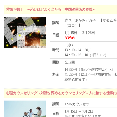
紫微斗数Ⅰ ～恐いほどよく当たる！中国占星術の奥義～
赤見（あかみ）淑子 【マダム呼
講師
（ココ）】
1月 15日 ～ 3月 26日
日程
A Week
（
水
）
時間
13：10～14：30／
14：50～16：10（1日2コマ）
回数
全12回
14,850円（4回／分割支払い）×3
料金
41,250円（12回／一括前納支払※
義開始前まで）
心理カウンセリング～対話を深めるカウンセリング～人に接する仕事には
講師
TMAカウンセラー
1月 15日 ～ 7月 2日
日程
※4/30は休講となります。