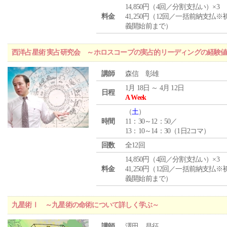
14,850円（4回／分割支払い）×3
料金
41,250円（12回／一括前納支払※
義開始前まで）
西洋占星術 実占研究会 ～ホロスコープの実占的リーディングの経験
講師
森信 彰雄
1月 18日 ～ 4月 12日
日程
A Week
（
土
）
時間
11：30～12：50／
13：10～14：30（1日2コマ）
回数
全12回
14,850円（4回／分割支払い）×3
料金
41,250円（12回／一括前納支払※
義開始前まで）
九星術Ⅰ ～九星術の命術について詳しく学ぶ～
講師
澤田 昌征