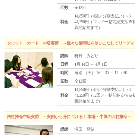
回数
全12回
14,850円（4回／分割支払い）×3
料金
41,250円（12回／一括前納支払※
義開始前まで）
タロット・カード 中級実習 ～様々な展開法を使いこなしてリーディ
講師
狩野 みどり
日程
1月 14日 ～ 4月 1日
時間
毎週 （
火
） 16 ：30 ～ 17 ：50
回数
全12回
14,850円（4回／分割支払い）×3
料金
41,250円（12回／一括前納支払※
義開始前まで）
四柱推命中級実習 ～実例から身につける！ 本場・中国の四柱推命～
講師
澤田 昌征