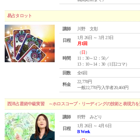
易占タロット
講師
川野 文彰
1月 26日 ～ 3月 23日
日程
月1回
（
日
）
時間
11：30～12：50／
13：10～14：30（1日2コマ）
回数
全6回
22,770円
料金
一般22,770円/入学者20,460円
西洋占星術中級実習 ～ホロスコープ・リーディングの技術と表現力を
講師
狩野 みどり
1月 26日 ～ 4月 6日
日程
B Week