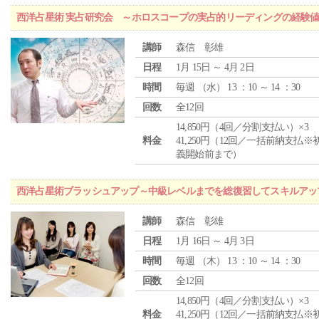
西洋占星術 実占研究会 ～ホロスコープの実占的リーディングの経験
講師
森信 彰雄
日程
1月 15日 ～ 4月 2日
時間
毎週 （
水
） 13 ：10 ～ 14 ：30
回数
全12回
14,850円（4回／分割支払い）×3
料金
41,250円（12回／一括前納支払※
義開始前まで）
西洋占星術ブラッシュアップ～中級レベルまでを総復習してスキルアッ
講師
森信 彰雄
日程
1月 16日 ～ 4月 3日
時間
毎週 （
木
） 13 ：10 ～ 14 ：30
回数
全12回
14,850円（4回／分割支払い）×3
料金
41,250円（12回／一括前納支払※