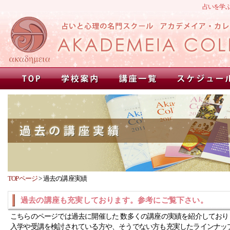
占いを学
TOPページ
>
過去の講座実績
過去の講座も充実しております。参考にご覧下さい。
こちらのページでは過去に開催した 数多くの講座の実績を紹介しており
入学や受講を検討されている方や、そうでない方も充実したラインナッ