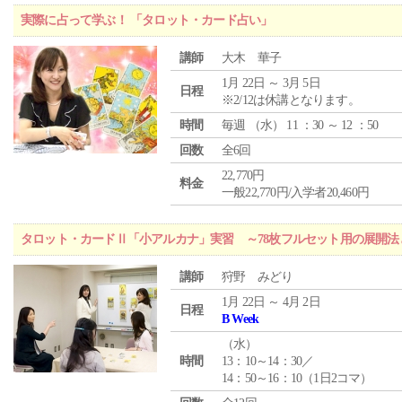
実際に占って学ぶ！ 「タロット・カード占い」
講師
大木 華子
1月 22日 ～ 3月 5日
日程
※2/12は休講となります。
時間
毎週 （
水
） 11 ：30 ～ 12 ：50
回数
全6回
22,770円
料金
一般22,770円/入学者20,460円
タロット・カードⅡ「小アルカナ」実習 ～78枚フルセット用の展開
講師
狩野 みどり
1月 22日 ～ 4月 2日
日程
B Week
（
水
）
時間
13：10～14：30／
14：50～16：10（1日2コマ）