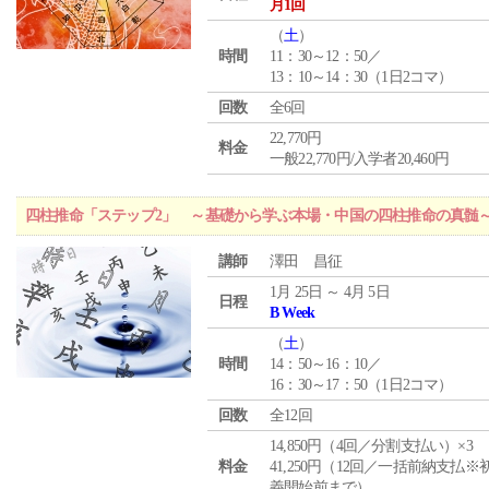
月1回
（
土
）
時間
11：30～12：50／
13：10～14：30（1日2コマ）
回数
全6回
22,770円
料金
一般22,770円/入学者20,460円
四柱推命「ステップ2」 ～基礎から学ぶ本場・中国の四柱推命の真髄
講師
澤田 昌征
1月 25日 ～ 4月 5日
日程
B Week
（
土
）
時間
14：50～16：10／
16：30～17：50（1日2コマ）
回数
全12回
14,850円（4回／分割支払い）×3
料金
41,250円（12回／一括前納支払※
義開始前まで）