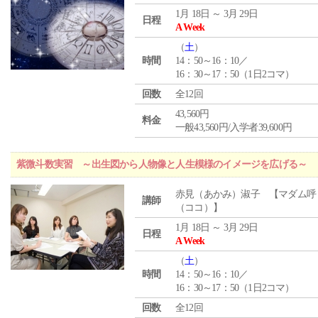
1月 18日 ～ 3月 29日
日程
A Week
（
土
）
時間
14：50～16：10／
16：30～17：50（1日2コマ）
回数
全12回
43,560円
料金
一般43,560円/入学者39,600円
紫微斗数実習 ～出生図から人物像と人生模様のイメージを広げる～
赤見（あかみ）淑子 【マダム呼
講師
（ココ）】
1月 18日 ～ 3月 29日
日程
A Week
（
土
）
時間
14：50～16：10／
16：30～17：50（1日2コマ）
回数
全12回